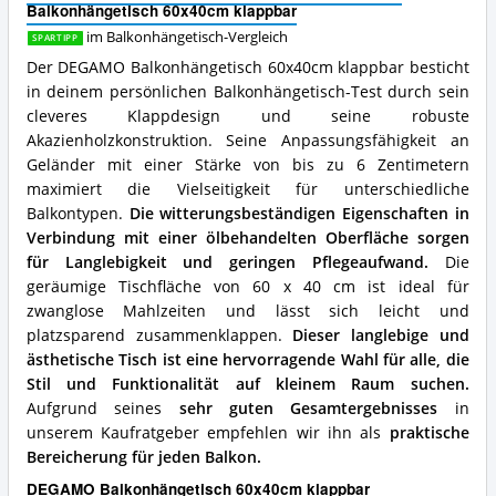
Vorteile:
Balkonhängetisch 60x40cm klappbar
Was
im Balkonhängetisch-Vergleich
SPARTIPP
spricht
für
Der DEGAMO Balkonhängetisch 60x40cm klappbar besticht
diesen
in deinem persönlichen Balkonhängetisch-Test durch sein
Balkonhängetisch?
cleveres Klappdesign und seine robuste
Akazienholzkonstruktion. Seine Anpassungsfähigkeit an
Geländer mit einer Stärke von bis zu 6 Zentimetern
maximiert die Vielseitigkeit für unterschiedliche
Balkontypen.
Die witterungsbeständigen Eigenschaften in
Verbindung mit einer ölbehandelten Oberfläche sorgen
für Langlebigkeit und geringen Pflegeaufwand.
Die
geräumige Tischfläche von 60 x 40 cm ist ideal für
zwanglose Mahlzeiten und lässt sich leicht und
platzsparend zusammenklappen.
Dieser langlebige und
ästhetische Tisch ist eine hervorragende Wahl für alle, die
Stil und Funktionalität auf kleinem Raum suchen.
Aufgrund seines
sehr guten Gesamtergebnisses
in
unserem Kaufratgeber empfehlen wir ihn als
praktische
Bereicherung für jeden Balkon.
DEGAMO Balkonhängetisch 60x40cm klappbar