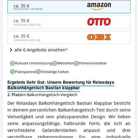
Relaxdays
ca. 35 €
Balkonhängetisch
KOSTENLOSE LIEFERUNG
Bastian
klappbar
ca. 35 €
Angebote:
kostenlose Lieferung
Wo
ist
ca. 35 €
kostenlose Lieferung
dieser
Balkonhängetisch
alle 6 Angebote ansehen
erhältlich?
Relaxdays
Robuste Unterstützung
Wetterfest
Höhenverstellbar
Balkonhängetisch
Platzsparend
Vielseitige Farben
Bastian
klappbar
Ergebnis Sehr Gut: Unsere Bewertung für Relaxdays
Vorteile:
Balkonhängetisch Bastian klappbar
Was
2. Platz
im Balkonhängetisch-Vergleich
spricht
für
Der Relaxdays Balkonhängetisch Bastian klappbar besticht
diesen
in deinem persönlichen Balkonhängetisch-Test durch seine
Balkonhängetisch?
Vielseitigkeit und sein platzsparendes Design. Wir lieben
seine anpassungsfähige, halbrunde Form, die sich an
verschiedene Geländerstärken anpasst und drei
verstellbare Höhenpositionen für eine individuelle