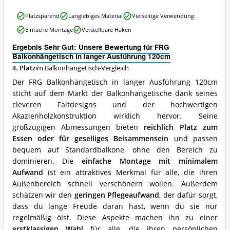
Balkonhängetisch
FRG
erhältlich?
Platzsparend
Langlebiges Material
Vielseitige Verwendung
Balkonhängetisch
Einfache Montage
Verstellbare Haken
in
langer
Ergebnis Sehr Gut: Unsere Bewertung für FRG
Ausführung
Balkonhängetisch in langer Ausführung 120cm
120cm
4. Platz
im Balkonhängetisch-Vergleich
Vorteile:
Was
Der FRG Balkonhängetisch in langer Ausführung 120cm
spricht
sticht auf dem Markt der Balkonhängetische dank seines
für
cleveren Faltdesigns und der hochwertigen
diesen
Balkonhängetisch?
Akazienholzkonstruktion wirklich hervor. Seine
großzügigen Abmessungen bieten
reichlich Platz zum
Essen oder für geselliges Beisammensein
und passen
bequem auf Standardbalkone, ohne den Bereich zu
dominieren. Die
einfache Montage mit minimalem
Aufwand
ist ein attraktives Merkmal für alle, die ihren
Außenbereich schnell verschönern wollen. Außerdem
schätzen wir den
geringen Pflegeaufwand
, der dafür sorgt,
dass du lange Freude daran hast, wenn du sie nur
regelmäßig ölst. Diese Aspekte machen ihn zu einer
erstklassigen Wahl
für alle, die ihren persönlichen