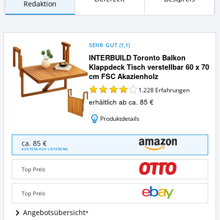
Redaktion
SEHR GUT
(
1,1
)
INTERBUILD Toronto Balkon
Klappdeck Tisch verstellbar 60 x 70
cm FSC Akazienholz
1.228
Erfahrungen
erhältlich ab ca. 85 €
Produktdetails
INTERBUILD
ca. 85 €
Toronto
KOSTENLOSE LIEFERUNG
Balkon
Klappdeck
Top Preis
Tisch
verstellbar
60
Top Preis
x
70
Angebotsübersicht
cm