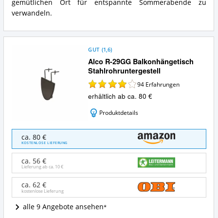
gemütlichen Ort für entspannte Sommerabende zu
verwandeln.
GUT
(
1,6
)
Alco R-29GG Balkonhängetisch
Stahlrohruntergestell
94
Erfahrungen
erhältlich ab ca. 80 €
Produktdetails
Alco
ca. 80 €
R-
KOSTENLOSE LIEFERUNG
29GG
Balkonhängetisch
ca. 56 €
Stahlrohruntergestell
Lieferung ab ca.
10 €
Angebote:
Wo
ca. 62 €
kostenlose Lieferung
ist
dieser
alle 9 Angebote ansehen
Balkonhängetisch