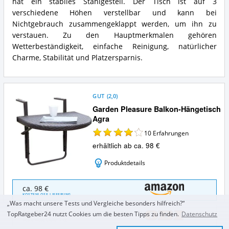
hat ein stabiles Stahlgestell. Der Tisch ist auf 3
verschiedene Höhen verstellbar und kann bei
Nichtgebrauch zusammengeklappt werden, um ihn zu
verstauen. Zu den Hauptmerkmalen gehören
Wetterbeständigkeit, einfache Reinigung, natürlicher
Charme, Stabilität und Platzersparnis.
GUT
(
2,0
)
Garden Pleasure Balkon-Hängetisch
Agra
10
Erfahrungen
erhältlich ab ca. 98 €
Produktdetails
Garden
ca. 98 €
Pleasure
KOSTENLOSE LIEFERUNG
Balkon-
„Was macht unsere Tests und Vergleiche besonders hilfreich?“
Hängetisch
ca. 70 €
TopRatgeber24 nutzt Cookies um die besten Tipps zu finden.
Datenschutz
Agra
kostenlose Lieferung