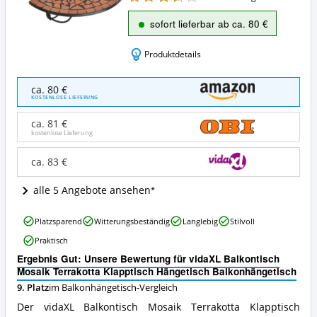
sofort lieferbar ab ca. 80 €
Produktdetails
vidaXL
ca. 80 €
Balkontisch
KOSTENLOSE LIEFERUNG
Mosaik
Terrakotta
ca. 81 €
Klapptisch
kostenlose Lieferung
Hängetisch
Balkonhängetisch
ca. 83 €
Angebote:
Wo
alle 5 Angebote ansehen
ist
dieser
vidaXL
Balkonhängetisch
Platzsparend
Witterungsbeständig
Langlebig
Stilvoll
Balkontisch
erhältlich?
Praktisch
Mosaik
Terrakotta
Ergebnis Gut: Unsere Bewertung für vidaXL Balkontisch
Klapptisch
Mosaik Terrakotta Klapptisch Hängetisch Balkonhängetisch
Hängetisch
9. Platz
im Balkonhängetisch-Vergleich
Balkonhängetisch
Der vidaXL Balkontisch Mosaik Terrakotta Klapptisch
Vorteile: