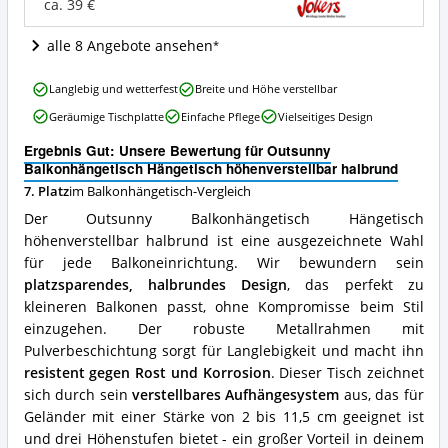
Wo
ca. 39 €
ist
dieser
alle 8 Angebote ansehen
Balkonhängetisch
erhältlich?
Outsunny
Langlebig und wetterfest
Breite und Höhe verstellbar
Balkonhängetisch
Geräumige Tischplatte
Einfache Pflege
Vielseitiges Design
Hängetisch
höhenverstellbar
Ergebnis Gut: Unsere Bewertung für Outsunny
halbrund
Balkonhängetisch Hängetisch höhenverstellbar halbrund
Vorteile:
7. Platz
im Balkonhängetisch-Vergleich
Was
spricht
Der Outsunny Balkonhängetisch Hängetisch
für
höhenverstellbar halbrund ist eine ausgezeichnete Wahl
diesen
für jede Balkoneinrichtung. Wir bewundern sein
Balkonhängetisch?
platzsparendes, halbrundes Design
, das perfekt zu
kleineren Balkonen passt, ohne Kompromisse beim Stil
einzugehen. Der robuste Metallrahmen mit
Pulverbeschichtung sorgt für Langlebigkeit und macht ihn
resistent gegen Rost und Korrosion
. Dieser Tisch zeichnet
sich durch sein
verstellbares Aufhängesystem
aus, das für
Geländer mit einer Stärke von 2 bis 11,5 cm geeignet ist
und drei Höhenstufen bietet - ein großer Vorteil in deinem