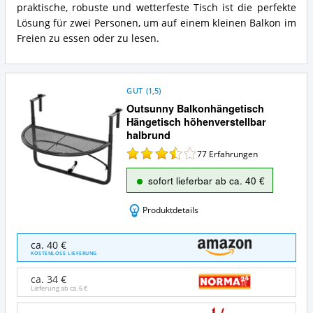
praktische, robuste und wetterfeste Tisch ist die perfekte
Lösung für zwei Personen, um auf einem kleinen Balkon im
Freien zu essen oder zu lesen.
GUT
(
1,5
)
Outsunny Balkonhängetisch
Hängetisch höhenverstellbar
halbrund
77
Erfahrungen
sofort lieferbar ab ca. 40 €
Produktdetails
Outsunny
ca. 40 €
Balkonhängetisch
KOSTENLOSE LIEFERUNG
Hängetisch
höhenverstellbar
ca. 34 €
halbrund
Lieferung ab ca.
6 €
Angebote: