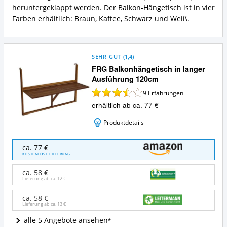
heruntergeklappt werden. Der Balkon-Hängetisch ist in vier
Farben erhältlich: Braun, Kaffee, Schwarz und Weiß.
SEHR GUT
(
1,4
)
FRG Balkonhängetisch in langer
Ausführung 120cm
9
Erfahrungen
erhältlich ab ca. 77 €
Produktdetails
FRG
ca. 77 €
Balkonhängetisch
KOSTENLOSE LIEFERUNG
in
langer
ca. 58 €
Ausführung
Lieferung ab ca.
12 €
120cm
Angebote:
ca. 58 €
Lieferung ab ca.
13 €
Wo
ist
alle 5 Angebote ansehen
dieser