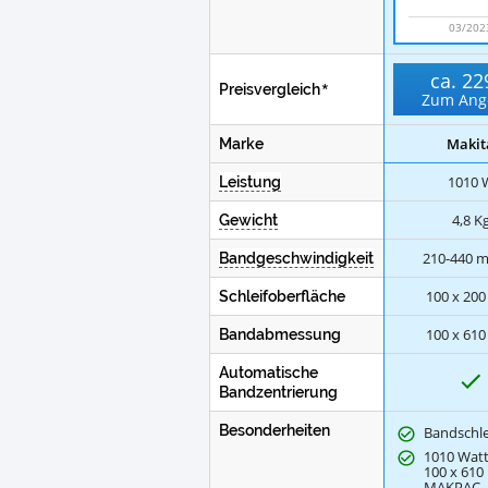
03/202
ca.
22
Preisvergleich
Zum Ang
Makit
Marke
1010
Leistung
4,8
K
Gewicht
210-440
m
Bandgeschwindigkeit
100 x 200
Schleifoberfläche
100 x 610
Bandabmessung
Automatische
J
Bandzentrierung
Besonderheiten
Bandschle
1010 Watt
100 x 61
MAKPAC