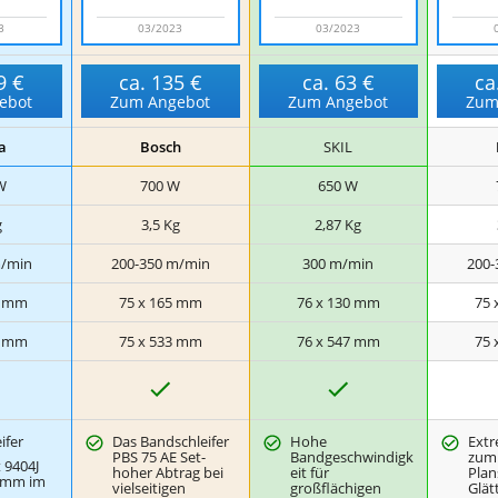
3
03/2023
03/2023
9 €
ca.
135 €
ca.
63 €
ca
ebot
Zum Angebot
Zum Angebot
Zum
a
Bosch
SKIL
W
700
W
650
W
g
3,5
Kg
2,87
Kg
/min
200-350
m/min
300
m/min
200-
mm
75 x 165
mm
76 x 130
mm
75 
mm
75 x 533
mm
76 x 547
mm
75 
J
J
a
a
a
ifer
Das Bandschleifer
Hohe
Extr
PBS 75 AE Set-
Bandgeschwindigk
zum 
 9404J
hoher Abtrag bei
eit für
Plan
0 mm im
vielseitigen
großflächigen
Glät