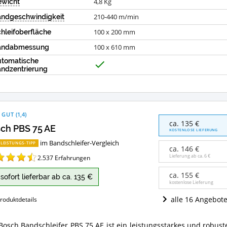
4,8
Kg
ewicht
210-440
m/min
ndgeschwindigkeit
100 x 200
mm
hleifoberfläche
100 x 610
mm
andabmessung
tomatische
J
ndzentrierung
a
 GUT
(
1,4
)
Bosch
ca. 135 €
ch PBS 75 AE
PBS
KOSTENLOSE LIEFERUNG
75
im Bandschleifer-Vergleich
-LEISTUNGS-TIPP
AE
ca. 146 €
Angebote:
Lieferung ab ca.
6 €
2.537
Erfahrungen
Wo
ist
ca. 155 €
sofort lieferbar ab ca. 135 €
dieser
kostenlose Lieferung
Bandschleifer
alle 16 Angebot
roduktdetails
erhältlich?
Bosch Bandschleifer PBS 75 AE ist ein leistungsstarkes und robust