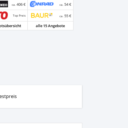
406 €
54 €
ca.
ca.
55 €
Top Preis
ca.
tsübersicht
alle 15 Angebote
estpreis