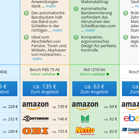
Anwendungen
Materialabtrag
Säub
dank …
mehr
…
m
Automatische
Das automatische
Bandzentrierung
Rob
Bandsystem hält
verhindert das
Zah
das Band zum
Abrutschen des
Meta
Schleifen in der
Schleifbandes vom
äder
richtigen …
mehr
…
mehr
Stan
Ideal zum
Kompaktes,
Band
Abschleifen von
ergonomisches
digk
Fenster, Türen und
Design für perfekte
m/s
Möbeln, Abphasen
Kontrolle
von Holzkanten, …
mehr
Bosch PBS 75 AE
Skil 1210 AA
404J
Bosch
Sofort Lieferbar
Sofort Lieferbar
9 €
ca.
135 €
ca.
63 €
ca
ebot
Zum Angebot
Zum Angebot
Zum
229 €
135 €
63 €
ca.
ca.
ca.
232 €
146 €
62 €
ca.
ca.
ca.
240 €
155 €
62 €
ca.
ca.
ca.