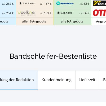
252 €
157 €
63 €
ca.
ca.
ca.
254 €
159 €
66 €
ca.
ca.
ca.
gebote
alle 16 Angebote
alle 9 Angebote
Angebo
Bandschleifer-Bestenliste
lung der Redaktion
Kundenmeinung
Lieferzeit
B