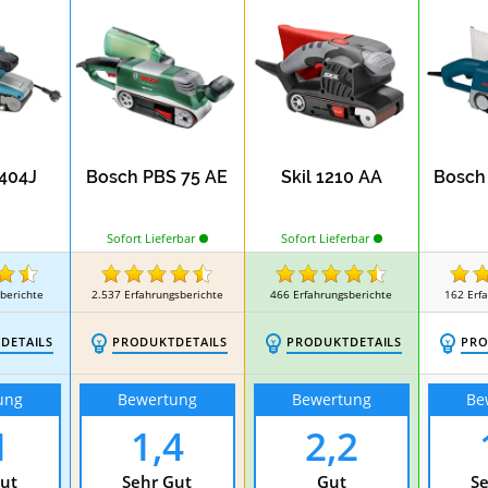
9404J
Bosch PBS 75 AE
Skil 1210 AA
Bosch
Sofort Lieferbar
Sofort Lieferbar
berichte
2.537
Erfahrungsberichte
466
Erfahrungsberichte
162
Erf
DETAILS
PRODUKTDETAILS
PRODUKTDETAILS
PRO
ung
Bewertung
Bewertung
Be
1
1,4
2,2
ut
Sehr Gut
Gut
Se