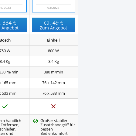
03/2023
03/2023
.
334 €
ca.
49 €
 Angebot
Zum Angebot
Bosch
Einhell
750
W
800
W
3,4
Kg
3,4
Kg
330
m/min
380
m/min
x 165
mm
76 x 142
mm
x 533
mm
76 x 533
mm
J
N
a
e
i
n
em handlich
Großer stabiler
Entfernen,
Zusatzhandgriff für
schleifen,
besten
ten und
Bedienkomfort