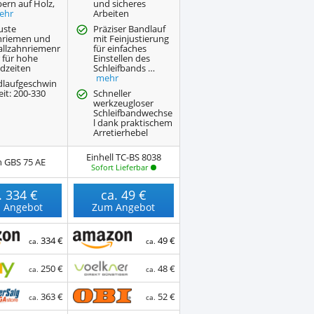
ern auf Holz,
und sicheres
ehr
Arbeiten
uste
Präziser Bandlauf
nriemen und
mit Feinjustierung
llzahnriemenr
für einfaches
 für hohe
Einstellen des
dzeiten
Schleifbands …
mehr
laufgeschwin
eit: 200-330
Schneller
werkzeugloser
Schleifbandwechse
l dank praktischem
Arretierhebel
Einhell TC-BS 8038
 GBS 75 AE
Sofort Lieferbar
.
334 €
ca.
49 €
 Angebot
Zum Angebot
334 €
49 €
ca.
ca.
250 €
48 €
ca.
ca.
363 €
52 €
ca.
ca.