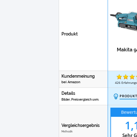
Produkt
Makita 
Kundenmeinung
bei Amazon
426
Erfahrungs
Details
PRODUKT
Bilder, Preisvergleich uvm.
Bewert
1,
Vergleichsergebnis
Methodik
Sehr G