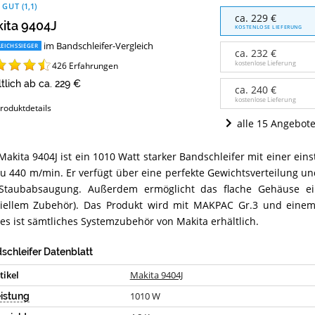
 GUT
(
1,1
)
Makita
ca. 229 €
ita 9404J
9404J
KOSTENLOSE LIEFERUNG
Angebote:
im Bandschleifer-Vergleich
EICHSSIEGER
Wo
ca. 232 €
ist
kostenlose Lieferung
426
Erfahrungen
dieser
ltlich ab ca. 229 €
Bandschleifer
ca. 240 €
erhältlich?
kostenlose Lieferung
roduktdetails
alle 15 Angebot
Makita 9404J ist ein 1010 Watt starker Bandschleifer mit einer ein
ta
zu 440 m/min. Er verfügt über eine perfekte Gewichtsverteilung un
4J
ammenfassung:
Staubabsaugung. Außerdem ermöglicht das flache Gehäuse ein
iellem Zubehör). Das Produkt wird mit MAKPAC Gr.3 und einem 
et
es ist sämtliches Systemzubehör von Makita erhältlich.
er
schleifer?
schleifer Datenblatt
tikel
Makita 9404J
1010
W
istung