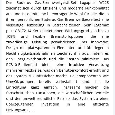
spricht
Das Buderus Gas-Brennwertgerät-Set Logaplus W22S
für
zeichnet sich durch
Effizienz
und moderne Funktionalität
diese
Buderus-
aus und ist damit eine hervorragende Wahl für alle, die in
Gasbrennwerttherme?
ihrem persönlichen Buderus Gas-Brennwertkesseltest eine
vielseitige Heizlösung in Betracht ziehen. Sein Logamax
plus GB172-14-Kern bietet einen Wirkungsgrad von bis zu
109% und flexible Brennstoffoptionen, die eine
zuverlässige Leistung
gewährleisten. Das innovative
Design mit platzsparenden Elementen und überlegenen
Nachhaltigkeitsmaßnahmen zeichnet ihn aus, indem es
den
Energieverbrauch und die Kosten minimiert
. Das
RC310-Bedienfeld bietet eine
intuitive Verwaltung
mehrerer Heizkreise, was den Benutzerkomfort erhöht und
das System zukunftssicher macht. Da Komponenten wie
Umwälzpumpen bereits vorinstalliert sind, ist die
Einrichtung
ganz einfach
. Insgesamt machen die
fortschrittlichen Funktionen, die wirtschaftlichen Vorteile
und der umweltfreundliche Betrieb das System zu einer
überzeugenden Investition in eine effiziente
Heizungsanlage.