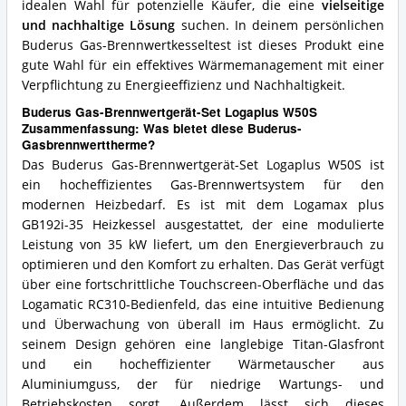
idealen Wahl für potenzielle Käufer, die eine
vielseitige
und nachhaltige Lösung
suchen. In deinem persönlichen
Buderus Gas-Brennwertkesseltest ist dieses Produkt eine
gute Wahl für ein effektives Wärmemanagement mit einer
Verpflichtung zu Energieeffizienz und Nachhaltigkeit.
Buderus Gas-Brennwertgerät-Set Logaplus W50S
Zusammenfassung: Was bietet diese Buderus-
Gasbrennwerttherme?
Das Buderus Gas-Brennwertgerät-Set Logaplus W50S ist
ein hocheffizientes Gas-Brennwertsystem für den
modernen Heizbedarf. Es ist mit dem Logamax plus
GB192i-35 Heizkessel ausgestattet, der eine modulierte
Leistung von 35 kW liefert, um den Energieverbrauch zu
optimieren und den Komfort zu erhalten. Das Gerät verfügt
über eine fortschrittliche Touchscreen-Oberfläche und das
Logamatic RC310-Bedienfeld, das eine intuitive Bedienung
und Überwachung von überall im Haus ermöglicht. Zu
seinem Design gehören eine langlebige Titan-Glasfront
und ein hocheffizienter Wärmetauscher aus
Aluminiumguss, der für niedrige Wartungs- und
Betriebskosten sorgt. Außerdem lässt sich dieses