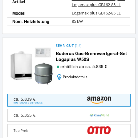
Artikel
Logamax plus GB162-85 LL
Modell
Logamax plus GB162-85 LL
Nom. Heizleistung
85 kW
SEHR GUT
(
1,4
)
Buderus Gas-Brennwertgerät-Set
Logaplus W50S
erhältlich ab ca. 5.839 €
Produktdetails
Buderus
ca. 5.839 €
Gas-
KOSTENLOSE LIEFERUNG
Brennwertgerät-
Set
ca. 5.355 €
Logaplus
W50S
Angebote:
Top Preis
Wo