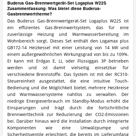
Buderus Gas-Brennwertgerät-Set Logaplus W22S
Zusammenfassung: Was bietet diese Buderus-
Gasbrennwerttherme?
Das Buderus Gas-Brennwertgerät-Set Logaplus W22S ist
ein effizientes Gas-Brennwertsystem, das für eine
zuverlässige Heizung und Warmwasserbereitung im
Wohnbereich sorgt. Dieses Set enthält den Logamax plus
GB172-14 Heizkessel mit einer Leistung von 14 kW und
einem außergewöhnlichen Wirkungsgrad von bis zu 109%.
Er kann mit Erdgas E, LL oder Flüssiggas 3P betrieben
werden und ist damit vielseitig einsetzbar für
verschiedene Brennstoffe. Das System ist mit der RC310-
Steuereinheit ausgestattet, die eine intuitive Touch-
Bedienung und die Möglichkeit bietet, mehrere Heizkreise
und Warmwassersysteme nahtlos zu verwalten. Der
niedrige Energieverbrauch im Standby-Modus erhöht die
Einsparungen und trägt durch die fortschrittliche
Brennwerttechnik zur Reduzierung der CO2-Emissionen
bei. Darüber hinaus wird die Installation durch integrierte
Komponenten wie eine Umwälzpumpe und
Sicherheitsventile erleichtert, die bereits im Lieferumfang