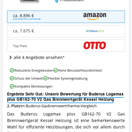
Buderus
ca. 8.896 €
Logamax
KOSTENLOSE LIEFERUNG
plus
GB162-
ca. 7.875 €
70
V2
Gas
Top Preis
Brennwertgerät
Kessel
alle 4 Angebote ansehen
Heizung
Angebote:
Buderus
Reduzierte Energiekosten
Hohe Benutzerfreundlichkeit
Wo
Logamax
ist
Schutz der Umwelt
Flexible Systemgestaltung
plus
diese
GB162-
Kompakte Abmessungen
Buderus-
70
Gasbrennwerttherme
Ergebnis Sehr Gut: Unsere Bewertung für Buderus Logamax
V2
erhältlich?
plus GB162-70 V2 Gas Brennwertgerät Kessel Heizung
Gas
Brennwertgerät
2. Platz
im Buderus-Gasbrennwerttherme-Vergleich
Kessel
Das Buderus Logamax plus GB162-70 V2 Gas
Heizung
Brennwertgerät Kessel Heizung ist eine bemerkenswerte
Vorteile:
Wahl für effiziente Heizlösungen, die sich vor allem durch
Was