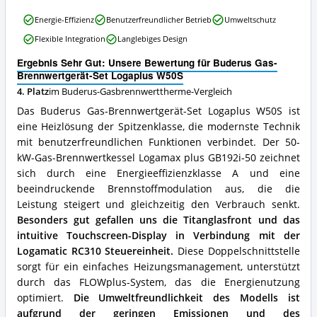
Buderus-
Buderus
Energie-Effizienz
Benutzerfreundlicher Betrieb
Umweltschutz
Gasbrennwerttherme
Gas-
erhältlich?
Flexible Integration
Langlebiges Design
Brennwertgerät-
Set
Ergebnis Sehr Gut: Unsere Bewertung für Buderus Gas-
Logaplus
Brennwertgerät-Set Logaplus W50S
W50S
4. Platz
im Buderus-Gasbrennwerttherme-Vergleich
Vorteile:
Was
Das Buderus Gas-Brennwertgerät-Set Logaplus W50S ist
spricht
eine Heizlösung der Spitzenklasse, die modernste Technik
für
mit benutzerfreundlichen Funktionen verbindet. Der 50-
diese
Buderus-
kW-Gas-Brennwertkessel Logamax plus GB192i-50 zeichnet
Gasbrennwerttherme?
sich durch eine Energieeffizienzklasse A und eine
beeindruckende Brennstoffmodulation aus, die die
Leistung steigert und gleichzeitig den Verbrauch senkt.
Besonders gut gefallen uns die Titanglasfront und das
intuitive Touchscreen-Display in Verbindung mit der
Logamatic RC310 Steuereinheit.
Diese Doppelschnittstelle
sorgt für ein einfaches Heizungsmanagement, unterstützt
durch das FLOWplus-System, das die Energienutzung
optimiert.
Die Umweltfreundlichkeit des Modells ist
aufgrund der geringen Emissionen und des