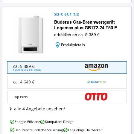
SEHR GUT
(
1,5
)
Buderus Gas-Brennwertgerät
Logamax plus GB172-24 T50 E
erhältlich ab ca. 5.389 €
Produktdetails
Buderus
ca. 5.389 €
Gas-
KOSTENLOSE LIEFERUNG
Brennwertgerät
Logamax
ca. 4.649 €
plus
GB172-
24
Top Preis
T50
E
alle 4 Angebote ansehen
Angebote:
Wo
Buderus
Energie-Effizienz
Kompaktes Design
ist
Gas-
diese
Benutzerfreundliche Steuerung
Langlebige Haltbarkeit
Brennwertgerät
Buderus-