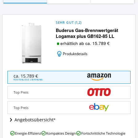
SEHR GUT
(
1,2
)
Buderus Gas-Brennwertgerät
Logamax plus GB162-85 LL
erhältlich ab ca. 15.789 €
Produktdetails
Buderus
ca. 15.789 €
Gas-
KOSTENLOSE LIEFERUNG
Brennwertgerät
Logamax
Top Preis
plus
GB162-
85
Top Preis
LL
Angebote:
Angebotsübersicht
Wo
ist
Buderus
Energie-Effizienz
Kompaktes Design
Fortschrittliche Technologie
diese
Gas-