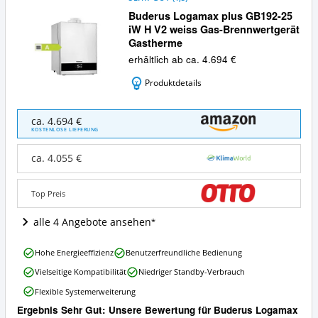
Buderus Logamax plus GB192-25
iW H V2 weiss Gas-Brennwertgerät
Gastherme
erhältlich ab ca. 4.694 €
Produktdetails
Buderus
ca. 4.694 €
Logamax
KOSTENLOSE LIEFERUNG
plus
GB192-
ca. 4.055 €
25
iW
H
Top Preis
V2
weiss
alle 4 Angebote ansehen
Gas-
Brennwertgerät
Buderus
Hohe Energieeffizienz
Benutzerfreundliche Bedienung
Gastherme
Logamax
Angebote:
Vielseitige Kompatibilität
Niedriger Standby-Verbrauch
plus
Wo
GB192-
Flexible Systemerweiterung
ist
25
diese
Ergebnis Sehr Gut: Unsere Bewertung für Buderus Logamax
iW