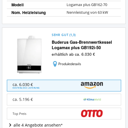
Modell
Logamax plus GB162-70
Nom. Heizleistung
Nennleistung von 63 kW
SEHR GUT
(
1,3
)
Buderus Gas-Brennwertkessel
Logamax plus GB192i-50
erhältlich ab ca. 6.030 €
Produktdetails
Buderus
ca. 6.030 €
Gas-
KOSTENLOSE LIEFERUNG
Brennwertkessel
Logamax
ca. 5.196 €
plus
GB192i-
50
Top Preis
Angebote:
Wo
alle 4 Angebote ansehen