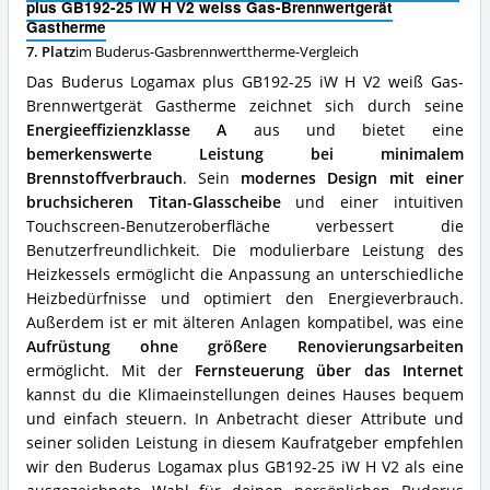
Buderus-
plus GB192-25 iW H V2 weiss Gas-Brennwertgerät
H
Gasbrennwerttherme
Gastherme
V2
erhältlich?
weiss
7. Platz
im Buderus-Gasbrennwerttherme-Vergleich
Gas-
Das Buderus Logamax plus GB192-25 iW H V2 weiß Gas-
Brennwertgerät
Brennwertgerät Gastherme zeichnet sich durch seine
Gastherme
Energieeffizienzklasse A
aus und bietet eine
Vorteile:
Was
bemerkenswerte Leistung bei minimalem
spricht
Brennstoffverbrauch
. Sein
modernes Design mit einer
für
bruchsicheren Titan-Glasscheibe
und einer intuitiven
diese
Touchscreen-Benutzeroberfläche verbessert die
Buderus-
Gasbrennwerttherme?
Benutzerfreundlichkeit. Die modulierbare Leistung des
Heizkessels ermöglicht die Anpassung an unterschiedliche
Heizbedürfnisse und optimiert den Energieverbrauch.
Außerdem ist er mit älteren Anlagen kompatibel, was eine
Aufrüstung ohne größere Renovierungsarbeiten
ermöglicht. Mit der
Fernsteuerung über das Internet
kannst du die Klimaeinstellungen deines Hauses bequem
und einfach steuern. In Anbetracht dieser Attribute und
seiner soliden Leistung in diesem Kaufratgeber empfehlen
wir den Buderus Logamax plus GB192-25 iW H V2 als eine