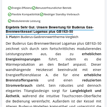
ist
diese
Buderus
Energie-Effizienz
Benutzerfreundlicher Betrieb
Buderus-
Gas-
Gasbrennwerttherme
Flexible Kompatibilität
Niedriger Standby-Verbrauch
Brennwertkessel
erhältlich?
Logamax
Modulierende Leistung
plus
Ergebnis Sehr Gut: Unsere Bewertung für Buderus Gas-
GB192i-
Brennwertkessel Logamax plus GB192i-50
50
Vorteile:
3. Platz
im Buderus-Gasbrennwerttherme-Vergleich
Was
Der Buderus Gas-Brennwertkessel Logamax plus GB192i-50
spricht
zeichnet sich durch sein fortschrittliches modulierendes
für
Leistungssystem aus, das zu
erheblichen
diese
Buderus-
Energieeinsparungen
führt, indem es die
Gasbrennwerttherme?
Wärmeproduktion an den Bedarf anpasst. Dieser
wandhängende Heizkessel beeindruckt mit einer
Energieeffizienzklasse A, die für eine
erhebliche
Brennstoffersparnis
und einen
reduzierten
Stromverbrauch
steht. Sein robustes und dennoch
elegantes Titanglasdesign sorgt für
Langlebigkeit und
Ästhetik
, während die intuitive Touchscreen-Oberfläche
die Bedienung vereinfacht. Außerdem ist der Kessel mit
älteren Buderus-Modellen kompatibel und unterstützt die