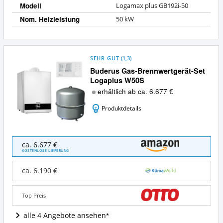
Modell
Logamax plus GB192i-50
Nom. Heizleistung
50 kW
SEHR GUT
(
1,3
)
Buderus Gas-Brennwertgerät-Set
Logaplus W50S
erhältlich ab ca. 6.677 €
Produktdetails
Buderus
ca. 6.677 €
Gas-
KOSTENLOSE LIEFERUNG
Brennwertgerät-
Set
ca. 6.190 €
Logaplus
W50S
Angebote:
Top Preis
Wo
ist
alle 4 Angebote ansehen
diese