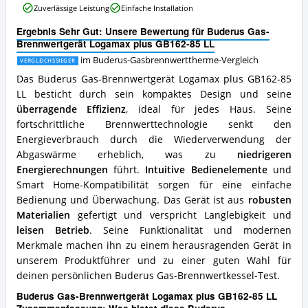
Buderus-
Zuverlässige Leistung
Einfache Installation
Brennwertgerät
Gasbrennwerttherme
Logamax
erhältlich?
Ergebnis Sehr Gut: Unsere Bewertung für Buderus Gas-
plus
Brennwertgerät Logamax plus GB162-85 LL
GB162-
85
im Buderus-Gasbrennwerttherme-Vergleich
VERGLEICHSSIEGER
LL
Das Buderus Gas-Brennwertgerät Logamax plus GB162-85
Vorteile:
LL besticht durch sein kompaktes Design und seine
Was
überragende Effizienz
, ideal für jedes Haus. Seine
spricht
für
fortschrittliche Brennwerttechnologie senkt den
diese
Energieverbrauch durch die Wiederverwendung der
Buderus-
Abgaswärme erheblich, was zu
niedrigeren
Gasbrennwerttherme?
Energierechnungen
führt.
Intuitive Bedienelemente
und
Smart Home-Kompatibilität sorgen für eine einfache
Bedienung und Überwachung. Das Gerät ist aus
robusten
Materialien
gefertigt und verspricht Langlebigkeit und
leisen Betrieb
. Seine Funktionalität und modernen
Merkmale machen ihn zu einem herausragenden Gerät in
unserem Produktführer und zu einer guten Wahl für
deinen persönlichen Buderus Gas-Brennwertkessel-Test.
Buderus Gas-Brennwertgerät Logamax plus GB162-85 LL