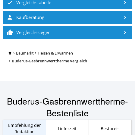
Vergleichstabelle
Kaufberatung
Vergleichssieger
TopRatgeber24.de
Baumarkt
Heizen & Erwärmen
Buderus-Gasbrennwerttherme Vergleich
Buderus-Gasbrennwerttherme-
Bestenliste
Empfehlung der
Lieferzeit
Bestpreis
Redaktion