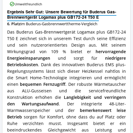
Logamax
Umweltfreundlich
Gasbrennwerttherme
plus
erhältlich?
Ergebnis Sehr Gut: Unsere Bewertung für Buderus Gas-
GB172-
Brennwertgerät Logamax plus GB172-24 T50 E
24
T50
6. Platz
im Buderus-Gasbrennwerttherme-Vergleich
E
Das Buderus Gas-Brennwertgerät Logamax plus GB172-24
Vorteile:
T50 E zeichnet sich in unserem Test durch seine Effizienz
Was
und sein nutzerorientiertes Design aus. Mit seinem
spricht
für
Wirkungsgrad von 109 % bietet er
hervorragende
diese
Energieeinsparungen
und sorgt für
niedrigere
Buderus-
Betriebskosten
. Dank des innovativen Buderus EMS plus-
Gasbrennwerttherme?
Regelungssystems lässt sich dieser Heizkessel nahtlos in
die Smart Home-Technologie integrieren und ermöglicht
einen
bequemen Fernzugriff
. Der robuste Wärmetauscher
aus ALU-Gusseisen und die servicefreundliche
Konstruktion erhöhen die
Langlebigkeit und verringern
den Wartungsaufwand
. Der integrierte 48-Liter-
Warmwasserspeicher und der
bemerkenswert leise
Betrieb
sorgen für Komfort, ohne dass du auf Platz oder
Ruhe verzichten musst. Insgesamt bietet er ein
beeindruckendes Gleichgewicht aus Leistung und