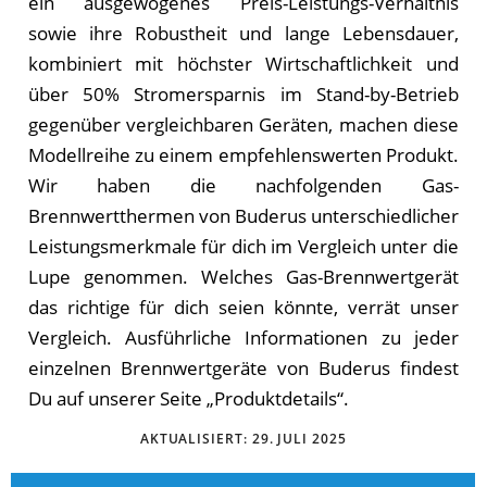
ein ausgewogenes Preis-Leistungs-Verhältnis
sowie ihre Robustheit und lange Lebensdauer,
kombiniert mit höchster Wirtschaftlichkeit und
über 50% Stromersparnis im Stand-by-Betrieb
gegenüber vergleichbaren Geräten, machen diese
Modellreihe zu einem empfehlenswerten Produkt.
Wir ha­ben die nach­fol­gen­den Gas-
Brennwertthermen von Buderus unterschiedlicher
Leistungsmerkmale für dich im Ver­gleich un­ter die
Lupe ge­nom­men. Wel­ches Gas-Brennwertgerät
das rich­ti­ge für dich seien könnte, ver­rät un­ser
Ver­gleich. Ausführliche Informationen zu jeder
einzelnen Brennwertgeräte von Buderus findest
Du auf unserer Seite „Produktdetails“.
AKTUALISIERT:
29. JULI 2025