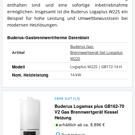
enthalten sind und eine sofortige Inbetriebnahme
ermöglichen. Insgesamt ist die Buderus Logaplus W22S ein
Beispiel für hohe Leistung und Umweltbewusstsein bei
modernen Heizlösungen.
Buderus-Gasbrennwerttherme Datenblatt
Buderus Gas-
Artikel
Brennwertgerät-Set Logaplus
W22S
Modell
Logaplus W22S | GB172-14 H
Nom. Heizleistung
14 kW
SEHR GUT
(
1,3
)
Buderus Logamax plus GB162-70
V2 Gas Brennwertgerät Kessel
Heizung
erhältlich ab ca. 8.896 €
Produktdetails