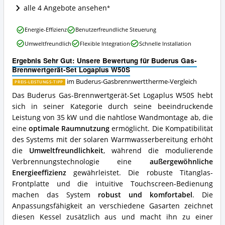
ist
alle 4 Angebote ansehen
diese
Buderus-
Buderus
Energie-Effizienz
Benutzerfreundliche Steuerung
Gasbrennwerttherme
Gas-
erhältlich?
Umweltfreundlich
Flexible Integration
Schnelle Installation
Brennwertgerät-
Set
Ergebnis Sehr Gut: Unsere Bewertung für Buderus Gas-
Logaplus
Brennwertgerät-Set Logaplus W50S
W50S
Vorteile:
im Buderus-Gasbrennwerttherme-Vergleich
PREIS-LEISTUNGS-TIPP
Was
Das Buderus Gas-Brennwertgerät-Set Logaplus W50S hebt
spricht
sich in seiner Kategorie durch seine beeindruckende
für
Leistung von 35 kW und die nahtlose Wandmontage ab, die
diese
Buderus-
eine
optimale Raumnutzung
ermöglicht. Die Kompatibilität
Gasbrennwerttherme?
des Systems mit der solaren Warmwasserbereitung erhöht
die
Umweltfreundlichkeit
, während die modulierende
Verbrennungstechnologie eine
außergewöhnliche
Energieeffizienz
gewährleistet. Die robuste Titanglas-
Frontplatte und die intuitive Touchscreen-Bedienung
machen das System
robust und komfortabel
. Die
Anpassungsfähigkeit an verschiedene Gasarten zeichnet
diesen Kessel zusätzlich aus und macht ihn zu einer