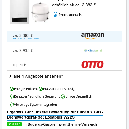
erhältlich ab ca. 3.383 €
Produktdetails
Buderus
ca. 3.383 €
Gas-
KOSTENLOSE LIEFERUNG
Brennwertgerät-
Set
ca. 2.935 €
Logaplus
W22S
Angebote:
Top Preis
Wo
ist
alle 4 Angebote ansehen
diese
Buderus-
Buderus
Energie-Effizienz
Platzsparendes Design
Gasbrennwerttherme
Gas-
erhältlich?
Benutzerfreundliche Steuerung
Umweltfreundlich
Brennwertgerät-
Set
Vielseitige Systemintegration
Logaplus
Ergebnis Gut: Unsere Bewertung für Buderus Gas-
W22S
Brennwertgerät-Set Logaplus W22S
Vorteile:
Was
im Buderus-Gasbrennwerttherme-Vergleich
SPARTIPP