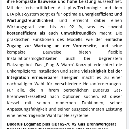
spricht
ihre kompakte Bauweise und hohe Leistung
auszeichnet.
für
Mit der fortschrittlichen ALU plus-Technologie und dem
diese
ETA plus-System sorgt es für
optimale Energieeffizienz und
Buderus-
Wartungsfreundlichkeit
und erreicht dabei einen
Gasbrennwerttherme?
Wirkungsgrad von bis zu 92 %, was es sowohl
kosteneffizient als auch umweltfreundlich
macht. Die
praktischen Funktionen des Modells, wie der
einfache
Zugang zur Wartung an der Vorderseite
, und seine
kompakte Bauweise bieten flexible
Installationsmöglichkeiten auch bei begrenztem
Platzangebot. Das „Plug & Warm“-Konzept erleichtert die
unkomplizierte Installation und seine
Vielseitigkeit bei der
Integration erneuerbarer Energien
macht es zu einer
nachhaltigen Wahl für verschiedene Heizanforderungen.
Für alle, die in ihrem persönlichen Buderus Gas-
Brennwertkesseltest nach Optionen suchen, ist dieser
Kessel mit seinen modernen Funktionen, seiner
Anpassungsfähigkeit und seiner ausgezeichneten Leistung
eine hervorragende Wahl für Heizsysteme.
Buderus Logamax plus GB162-70 V2 Gas Brennwertgerät