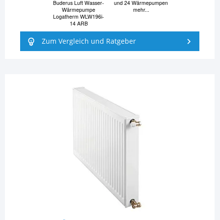
Buderus Luft Wasser-
und 24 Wärmepumpen
Wärmepumpe
mehr...
Logatherm WLW196i-
14 ARB
Zum Vergleich und Ratgeber