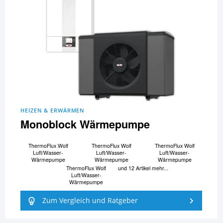
HEIZEN & ERWÄRMEN
Monoblock Wärmepumpe
ThermoFlux Wolf
ThermoFlux Wolf
ThermoFlux Wolf
Luft/Wasser-
Luft/Wasser-
Luft/Wasser-
Wärmepumpe
Wärmepumpe
Wärmepumpe
ThermoFlux Wolf
und 12 Artikel mehr...
Luft/Wasser-
Wärmepumpe
Zum Vergleich und Ratgeber