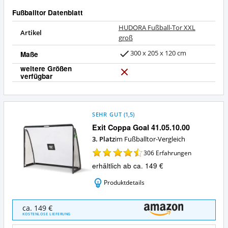
Fußballtor Datenblatt
HUDORA Fußball-Tor XXL
Artikel
groß
300 x 205 x 120 cm
Maße
weitere Größen
verfügbar
N
e
i
n
SEHR GUT
(
1,5
)
Exit Coppa Goal 41.05.10.00
3. Platz
im Fußballtor-Vergleich
306
Erfahrungen
erhältlich ab ca. 149 €
Produktdetails
Exit
ca. 149 €
Coppa
KOSTENLOSE LIEFERUNG
Goal