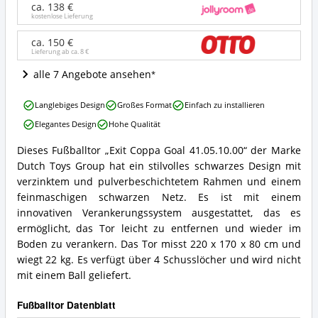
41.05.10.00
ca. 138 €
Angebote:
kostenlose Lieferung
Wo
ist
ca. 150 €
Lieferung ab ca.
8 €
dieses
Fußballtor
alle 7 Angebote ansehen
erhältlich?
Exit
Langlebiges Design
Großes Format
Einfach zu installieren
Coppa
Elegantes Design
Hohe Qualität
Goal
41.05.10.00
Dieses Fußballtor „Exit Coppa Goal 41.05.10.00“ der Marke
Vorteile:
Exit
Dutch Toys Group hat ein stilvolles schwarzes Design mit
Was
Coppa
spricht
Goal
verzinktem und pulverbeschichtetem Rahmen und einem
für
41.05.10.00
feinmaschigen schwarzen Netz. Es ist mit einem
dieses
Zusammenfassung:
innovativen Verankerungssystem ausgestattet, das es
Fußballtor?
Was
ermöglicht, das Tor leicht zu entfernen und wieder im
bietet
Boden zu verankern. Das Tor misst 220 x 170 x 80 cm und
dieses
Fußballtor?
wiegt 22 kg. Es verfügt über 4 Schusslöcher und wird nicht
mit einem Ball geliefert.
Fußballtor Datenblatt