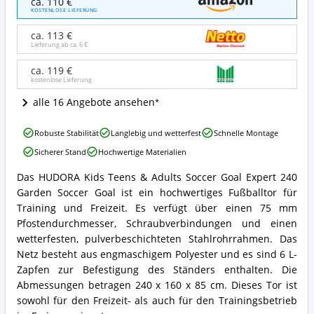
ca. 110 €
Kinder
KOSTENLOSE LIEFERUNG
Jugendliche
&
ca. 113 €
Erwachsene
Lieferung ab ca.
6 €
Fußball-
Tor
ca. 119 €
kostenlose Lieferung
Expert
240
alle 16 Angebote ansehen
Garten
Fußballtor
HUDORA
Angebote:
Robuste Stabilität
Langlebig und wetterfest
Schnelle Montage
Kinder
Wo
Sicherer Stand
Hochwertige Materialien
Jugendliche
ist
&
dieses
Das HUDORA Kids Teens & Adults Soccer Goal Expert 240
Erwachsene
HUDORA
Fußballtor
Garden Soccer Goal ist ein hochwertiges Fußballtor für
Fußball-
Kinder
erhältlich?
Tor
Jugendliche
Training und Freizeit. Es verfügt über einen 75 mm
Expert
&
Pfostendurchmesser, Schraubverbindungen und einen
240
Erwachsene
wetterfesten, pulverbeschichteten Stahlrohrrahmen. Das
Garten
Fußball-
Netz besteht aus engmaschigem Polyester und es sind 6 L-
Fußballtor
Tor
Vorteile:
Zapfen zur Befestigung des Ständers enthalten. Die
Expert
Was
240
Abmessungen betragen 240 x 160 x 85 cm. Dieses Tor ist
spricht
Garten
sowohl für den Freizeit- als auch für den Trainingsbetrieb
für
Fußballtor