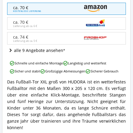
HUDORA
ca. 70 €
Fußball-
KOSTENLOSE LIEFERUNG
Tor
XXL
ca. 70 €
groß
Lieferung ab ca.
6 €
Angebote:
Wo
ca. 74 €
Lieferung ab ca.
5 €
ist
dieses
alle 9 Angebote ansehen
Fußballtor
erhältlich?
HUDORA
Schnelle und einfache Montage
Langlebig und wetterfest
Fußball-
Sicher und stabil
Großzügige Abmessungen
Sicherer Gebrauch
Tor
XXL
Das Fußball-Tor XXL groß von HUDORA ist ein wetterfestes
groß
HUDORA
Fußballtor mit den Maßen 300 x 205 x 120 cm. Es verfügt
Vorteile:
Fußball-
Was
Tor
über eine einfache Klick-Montage, beschriftete Stangen
spricht
XXL
und fünf Heringe zur Unterstützung. Nicht geeignet für
für
groß
Kinder unter 36 Monaten, da es lange Schnüre enthält.
dieses
Zusammenfassung:
Dieses Tor sorgt dafür, dass angehende Fußballstars das
Fußballtor?
Was
ganze Jahr über trainieren und ihre Träume verwirklichen
bietet
dieses
können!
Fußballtor?