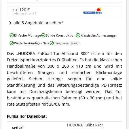
Angebote:
Wo
ca. 120 €
Lieferung ab ca.
6 €
ist
dieses
alle 8 Angebote ansehen
Fußballtor
erhältlich?
HUDORA
Einfache Montage
Solide Konstruktion
Klassische Abmessungen
Fußball-
Wetterbeständiges Netz
Tragbares Design
Tor
Allround
Das „HUDORA Fußball-Tor Allround 300“ ist ein für den
300
HUDORA
Freizeitsport konzipiertes Fußballtor. Es hat die klassischen
Vorteile:
Fußball-
Was
Tor
Handballmaße von 300 x 200 x 110 cm und wird mit
spricht
Allround
beschrifteten Stangen und einfacher Klickmontage
für
300
geliefert. Sieben Heringe sorgen für eine solide
dieses
Zusammenfassung:
Standfixierung und das witterungsbeständige PE-Tornetz
Fußballtor?
Was
kann mit Durchzugsleinen befestigt werden. Das Tor
bietet
dieses
besteht aus quadratischen Rahmen (60 x 30 mm) und hat
Fußballtor?
rote Stützpfosten mit 38/0,8 mm.
Fußballtor Datenblatt
HUDORA Fußball-Tor
Artikel