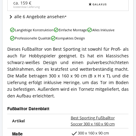
160
ca. 159 €
kostenlose Lieferung
x
90
alle 6 Angebote ansehen
cm
Angebote:
Best
Wo
Langlebige Konstruktion
Einfache Montage
Alles Inklusive
Sporting
ist
Professionelle Qualität
Kompaktes Design
Fußballtor
dieses
Soccer
Fußballtor
Dieses Fußballtor von Best Sporting ist sowohl für Profi- als
300
Best
erhältlich?
auch für Hobbyspieler geeignet. Es hat ein klassisches
x
Sporting
160
Fußballtor
schwarz-weißes Design und einen pulverbeschichteten
x
Soccer
Stahlrahmen, der es kratzfest und wetterbeständig macht.
90
300
Die Maße betragen 300 x 160 x 90 cm (B x H x T), und die
cm
x
Lieferung erfolgt inklusive Heringe, um das Tor im Boden
Vorteile:
160
Was
zu befestigen. Außerdem wird ein Tornetz mitgeliefert, das
x
spricht
90
den Aufbau erleichtert.
für
cm
dieses
Zusammenfassung:
Fußballtor Datenblatt
Fußballtor?
Was
bietet
Best Sporting Fußballtor
Artikel
dieses
Soccer 300 x 160 x 90 cm
Fußballtor?
300 x 160 x 90 cm
Maße