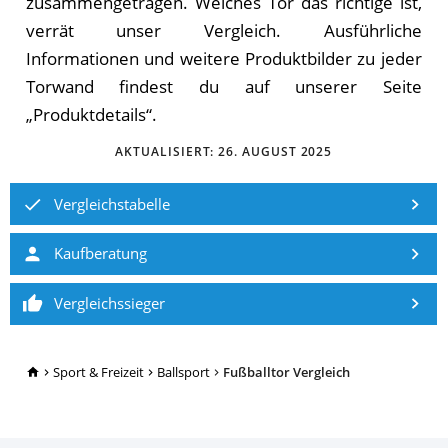
zusammengetragen. Welches Tor das richtige ist,
verrät unser Vergleich. Ausführliche
Informationen und weitere Produktbilder zu jeder
Torwand findest du auf unserer Seite
„Produktdetails“.
AKTUALISIERT:
26. AUGUST 2025
Vergleichstabelle
Kaufberatung
Vergleichssieger
TopRatgeber24.de
Sport & Freizeit
Ballsport
Fußballtor Vergleich