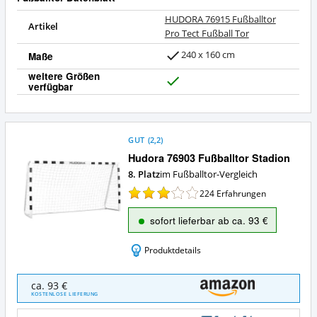
HUDORA 76915 Fußballtor
Artikel
Pro Tect Fußball Tor
240 x 160 cm
Maße
weitere Größen
verfügbar
J
a
GUT
(
2,2
)
Hudora 76903 Fußballtor Stadion
8. Platz
im Fußballtor-Vergleich
224
Erfahrungen
sofort lieferbar ab ca. 93 €
Produktdetails
Hudora
ca. 93 €
76903
KOSTENLOSE LIEFERUNG
Fußballtor