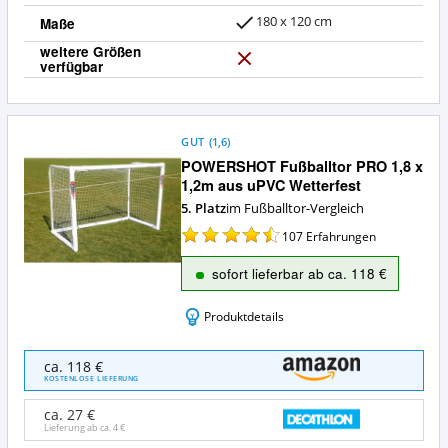
180 x 120 cm
Maße
weitere Größen
verfügbar
N
e
i
n
GUT
(
1,6
)
POWERSHOT Fußballtor PRO 1,8 x
1,2m aus uPVC Wetterfest
5. Platz
im Fußballtor-Vergleich
107
Erfahrungen
sofort lieferbar ab ca. 118 €
Produktdetails
POWERSHOT
ca. 118 €
Fußballtor
KOSTENLOSE LIEFERUNG
PRO
1,8
ca. 27 €
x
Lieferung ab ca.
4 €
1,2m