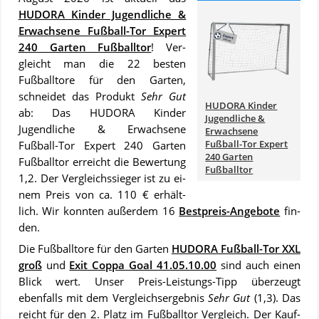
HUDORA Kinder Jugendliche &
Erwachsene Fußball-Tor Expert
240 Garten Fußballtor
! Ver­
gleicht man die 22 bes­ten
Fußballtore für den Garten,
schnei­det das Pro­dukt
Sehr Gut
HUDORA Kinder
ab: Das HUDORA Kinder
Jugendliche &
Jugendliche & Erwachsene
Erwachsene
Fußball-Tor Expert
Fußball-Tor Expert 240 Garten
240 Garten
Fußballtor er­reicht die Be­wer­tung
Fußballtor
1,2. Der Ver­gleichs­sie­ger ist zu ei­
nem Preis von ca. 110 € er­hält­
lich. Wir konn­ten au­ßer­dem 16
Best­preis-An­ge­bo­te
fin­
den.
Die Fußballtore für den Garten
HUDORA Fußball-Tor XXL
groß
und
Exit Coppa Goal 41.05.10.00
sind auch ei­nen
Blick wert. Un­ser Preis-Leis­tungs-Tipp über­zeugt
ebenfalls mit dem Ver­gleich­s­er­geb­nis
Sehr Gut
(1,3). Das
reicht für den 2. Platz im Fußballtor Vergleich. Der Kauf­