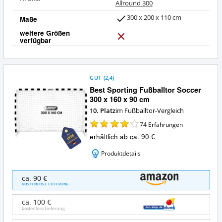
Allround 300
300 x 200 x 110 cm
Maße
weitere Größen
verfügbar
N
e
i
n
GUT
(
2,4
)
Best Sporting Fußballtor Soccer
300 x 160 x 90 cm
10. Platz
im Fußballtor-Vergleich
74
Erfahrungen
erhältlich ab ca. 90 €
Produktdetails
Best
ca. 90 €
Sporting
KOSTENLOSE LIEFERUNG
Fußballtor
Soccer
ca. 100 €
300
kostenlose Lieferung
x