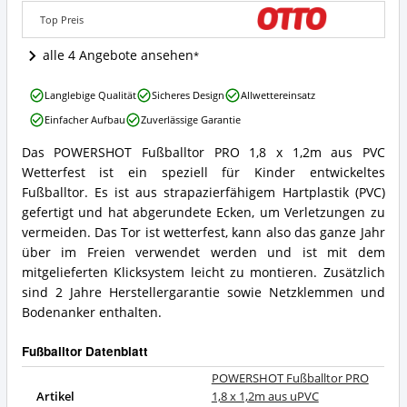
aus
Top Preis
uPVC
Wetterfest
alle 4 Angebote ansehen
Angebote:
Wo
POWERSHOT
ist
Langlebige Qualität
Sicheres Design
Allwettereinsatz
Fußballtor
dieses
Einfacher Aufbau
Zuverlässige Garantie
PRO
Fußballtor
1,8
erhältlich?
Das POWERSHOT Fußballtor PRO 1,8 x 1,2m aus PVC
x
POWERSHOT
Wetterfest ist ein speziell für Kinder entwickeltes
1,2m
Fußballtor
aus
PRO
Fußballtor. Es ist aus strapazierfähigem Hartplastik (PVC)
uPVC
1,8
gefertigt und hat abgerundete Ecken, um Verletzungen zu
Wetterfest
x
vermeiden. Das Tor ist wetterfest, kann also das ganze Jahr
Vorteile:
1,2m
über im Freien verwendet werden und ist mit dem
Was
aus
spricht
mitgelieferten Klicksystem leicht zu montieren. Zusätzlich
uPVC
für
Wetterfest
sind 2 Jahre Herstellergarantie sowie Netzklemmen und
dieses
Zusammenfassung:
Bodenanker enthalten.
Fußballtor?
Was
bietet
Fußballtor Datenblatt
dieses
Fußballtor?
POWERSHOT Fußballtor PRO
Artikel
1,8 x 1,2m aus uPVC