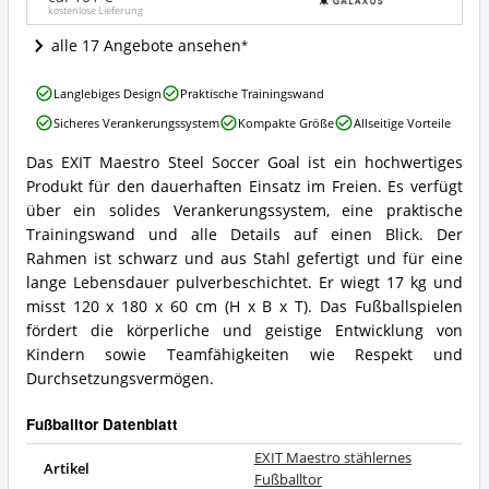
kostenlose Lieferung
dieses
Fußballtor
alle 17 Angebote ansehen
erhältlich?
EXIT
Langlebiges Design
Praktische Trainingswand
Maestro
Sicheres Verankerungssystem
Kompakte Größe
Allseitige Vorteile
stählernes
Fußballtor
Das EXIT Maestro Steel Soccer Goal ist ein hochwertiges
Vorteile:
EXIT
Produkt für den dauerhaften Einsatz im Freien. Es verfügt
Was
Maestro
spricht
stählernes
über ein solides Verankerungssystem, eine praktische
für
Fußballtor
Trainingswand und alle Details auf einen Blick. Der
dieses
Zusammenfassung:
Rahmen ist schwarz und aus Stahl gefertigt und für eine
Fußballtor?
Was
lange Lebensdauer pulverbeschichtet. Er wiegt 17 kg und
bietet
misst 120 x 180 x 60 cm (H x B x T). Das Fußballspielen
dieses
Fußballtor?
fördert die körperliche und geistige Entwicklung von
Kindern sowie Teamfähigkeiten wie Respekt und
Durchsetzungsvermögen.
Fußballtor Datenblatt
EXIT Maestro stählernes
Artikel
Fußballtor