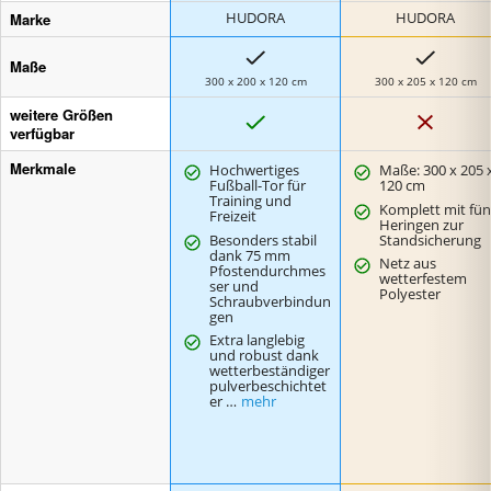
Marke
HUDORA
HUDORA
Maße
300 x 200 x 120 cm
300 x 205 x 120 cm
weitere Größen
J
N
a
e
verfügbar
i
n
Merkmale
Hochwertiges
Maße: 300 x 205 
Fußball-Tor für
120 cm
Training und
Komplett mit fün
Freizeit
Heringen zur
Besonders stabil
Standsicherung
dank 75 mm
Netz aus
Pfostendurchmes
wetterfestem
ser und
Polyester
Schraubverbindun
gen
Extra langlebig
und robust dank
wetterbeständiger
pulverbeschichtet
er …
mehr