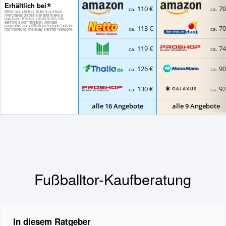
Erhältlich bei
110 €
70
ca.
ca.
113 €
70
ca.
ca.
119 €
74
ca.
ca.
126 €
90
ca.
ca.
130 €
92
ca.
ca.
alle 16 Angebote
alle 9 Angebote
Fußballtor-Kaufberatung
In diesem Ratgeber