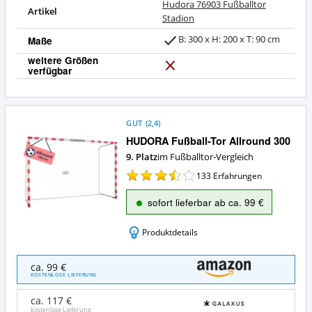
Hudora 76903 Fußballtor
Artikel
Stadion
B: 300 x H: 200 x T: 90 cm
Maße
weitere Größen
verfügbar
N
e
i
n
GUT
(
2,4
)
HUDORA Fußball-Tor Allround 300
9. Platz
im Fußballtor-Vergleich
133
Erfahrungen
sofort lieferbar ab ca. 99 €
Produktdetails
HUDORA
ca. 99 €
Fußball-
KOSTENLOSE LIEFERUNG
Tor
Allround
ca. 117 €
300
kostenlose Lieferung