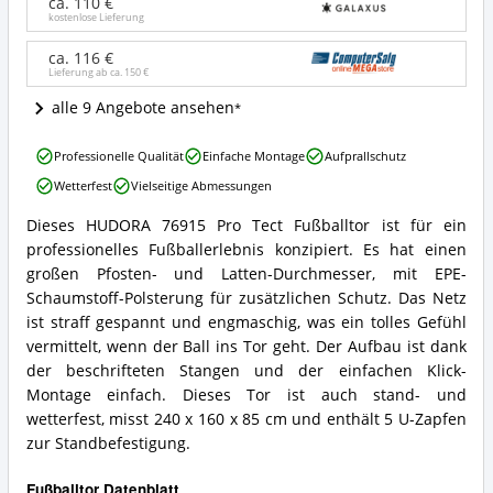
ca. 110 €
Tect
kostenlose Lieferung
Fußball
Tor
ca. 116 €
Lieferung ab ca.
150 €
Angebote:
Wo
alle 9 Angebote ansehen
ist
dieses
HUDORA
Fußballtor
Professionelle Qualität
Einfache Montage
Aufprallschutz
76915
erhältlich?
Wetterfest
Vielseitige Abmessungen
Fußballtor
Pro
Dieses HUDORA 76915 Pro Tect Fußballtor ist für ein
Tect
HUDORA
professionelles Fußballerlebnis konzipiert. Es hat einen
Fußball
76915
Tor
Fußballtor
großen Pfosten- und Latten-Durchmesser, mit EPE-
Vorteile:
Pro
Schaumstoff-Polsterung für zusätzlichen Schutz. Das Netz
Was
Tect
ist straff gespannt und engmaschig, was ein tolles Gefühl
spricht
Fußball
vermittelt, wenn der Ball ins Tor geht. Der Aufbau ist dank
für
Tor
dieses
der beschrifteten Stangen und der einfachen Klick-
Zusammenfassung:
Fußballtor?
Was
Montage einfach. Dieses Tor ist auch stand- und
bietet
wetterfest, misst 240 x 160 x 85 cm und enthält 5 U-Zapfen
dieses
zur Standbefestigung.
Fußballtor?
Fußballtor Datenblatt