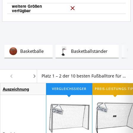
weitere Größen
verfügbar
N
e
i
n
Test
Test
Basketbälle
Basketballständer
Platz 1 – 2 der 10 besten Fußballtore für den Garten im Vergleich
Auszeichnung