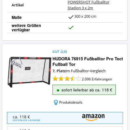
POWERSHOT Fußballtor
Artikel
Stadion 3 x 2m
300 x 200 cm
Maße
weitere Größen
verfügbar
J
a
GUT
(
2,0
)
HUDORA 76915 Fußballtor Pro Tect
Fußball Tor
7. Platz
im Fußballtor-Vergleich
2.096
Erfahrungen
sofort lieferbar ab ca. 118 €
Produktdetails
HUDORA
ca. 118 €
76915
KOSTENLOSE LIEFERUNG
Fußballtor
Pro