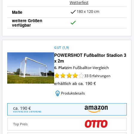
Wetterfest
180 x 120 cm
Maße
weitere Größen
verfügbar
J
a
GUT
(
1,9
)
POWERSHOT Fußballtor Stadion 3
x 2m
6. Platz
im Fußballtor-Vergleich
33
Erfahrungen
erhältlich ab ca. 190 €
Produktdetails
POWERSHOT
ca. 190 €
Fußballtor
KOSTENLOSE LIEFERUNG
Stadion
3
Top Preis
x
2m