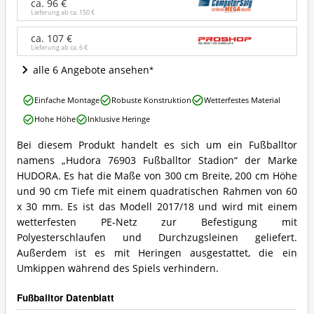
Stadion
ca. 96 €
Angebote:
Lieferung ab ca.
150 €
Wo
ist
ca. 107 €
Lieferung ab ca.
6 €
dieses
Fußballtor
alle 6 Angebote ansehen
erhältlich?
Hudora
Einfache Montage
Robuste Konstruktion
Wetterfestes Material
76903
Hohe Höhe
Inklusive Heringe
Fußballtor
Stadion
Bei diesem Produkt handelt es sich um ein Fußballtor
Vorteile:
Hudora
namens „Hudora 76903 Fußballtor Stadion“ der Marke
Was
76903
spricht
Fußballtor
HUDORA. Es hat die Maße von 300 cm Breite, 200 cm Höhe
für
Stadion
und 90 cm Tiefe mit einem quadratischen Rahmen von 60
dieses
Zusammenfassung:
x 30 mm. Es ist das Modell 2017/18 und wird mit einem
Fußballtor?
Was
wetterfesten PE-Netz zur Befestigung mit
bietet
Polyesterschlaufen und Durchzugsleinen geliefert.
dieses
Fußballtor?
Außerdem ist es mit Heringen ausgestattet, die ein
Umkippen während des Spiels verhindern.
Fußballtor Datenblatt