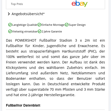
Angebote:
Top Preis
Wo
ist
Angebotsübersicht
dieses
Fußballtor
POWERSHOT
Langlebige Qualität
Einfache Montage
Super Design
erhältlich?
Fußballtor
Vielseitig einsetzbar
2 Jahre Garantie
Stadion
3
Das POWERSHOT Fußballtor Stadion 3 x 2m ist ein
x
POWERSHOT
Fußballtor für Kinder, Jugendliche und Erwachsene. Es
2m
Fußballtor
Vorteile:
Stadion
besteht aus strapazierfähigem Hartkunststoff (PVC), der
Was
3
100% wetterfest ist und somit das ganze Jahr über im
spricht
x
Freien verwendet werden kann. Der Aufbau ist dank des
für
2m
Klicksystems und des wählbaren Zubehörs einfach. Im
dieses
Zusammenfassung:
Fußballtor?
Lieferumfang sind außerdem Netz, Netzklammern und
Was
bietet
Bodenanker enthalten, so dass der Benutzer sofort
dieses
loslegen kann. Das in Deutschland entwickelte Produkt
Fußballtor?
verfügt über superstabile 70 mm Pfosten und 3 mm Stärke
und hat eine 2-jährige Herstellergarantie.
Fußballtor Datenblatt