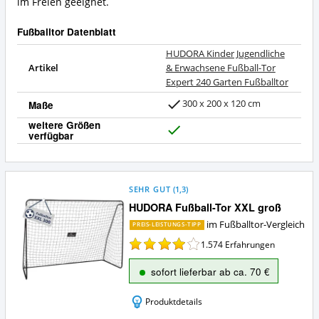
im Freien geeignet.
dieses
Zusammenfassung:
Fußballtor?
Was
Fußballtor Datenblatt
bietet
dieses
HUDORA Kinder Jugendliche
Fußballtor?
Artikel
& Erwachsene Fußball-Tor
Expert 240 Garten Fußballtor
300 x 200 x 120 cm
Maße
weitere Größen
verfügbar
J
a
SEHR GUT
(
1,3
)
HUDORA Fußball-Tor XXL groß
im Fußballtor-Vergleich
PREIS-LEISTUNGS-TIPP
1.574
Erfahrungen
sofort lieferbar ab ca. 70 €
Produktdetails