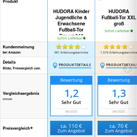
Produkt
HUDORA Kinder
HUDORA
Jugendliche &
Fußball-Tor XXL
Erwachsene
groß
Fußball-Tor
Sofort Lieferbar
Expert 240
Sofort Lieferbar
Garten Fußballtor
Kundenmeinung
bei Amazon
381
Erfahrungsberichte
1.574
Erfahrungsbericht
Details
PRODUKTDETAILS
PRODUKTDETAIL
Bilder, Preisvergleich uvm.
Bewertung
Bewertung
1,2
1,3
Vergleichsergebnis
Methodik
Sehr Gut
Sehr Gut
08/2025
08/2025
ca.
110 €
ca.
70 €
Preisvergleich
Zum Angebot
Zum Angebot