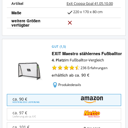
Artikel
Exit Coppa Goal 41.05.10.00
220 x 170 x 80 cm
Maße
weitere Größen
verfügbar
N
e
i
n
GUT
(
1,5
)
EXIT Maestro stählernes Fußballtor
4. Platz
im Fußballtor-Vergleich
236
Erfahrungen
erhältlich ab ca. 90 €
Produktdetails
EXIT
ca. 90 €
Maestro
KOSTENLOSE LIEFERUNG
stählernes
Fußballtor
ca. 97 €
Angebote:
Lieferung ab ca.
6 €
Wo
ist
ca. 101 €