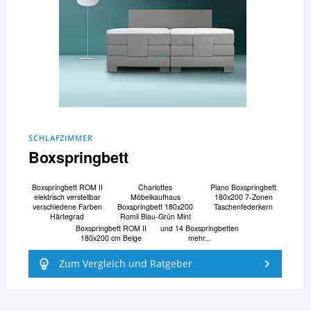
SCHLAFZIMMER
Boxspringbett
Boxspringbett ROM II
Charlottes
Piano Boxspringbett
elektrisch verstellbar
Möbelkaufhaus
180x200 7-Zonen
verschiedene Farben
Boxspringbett 180x200
Taschenfederkern
Härtegrad
Romii Blau-Grün Mint
Boxspringbett ROM II
und 14 Boxspringbetten
180x200 cm Beige
mehr...
Zum Vergleich und Ratgeber