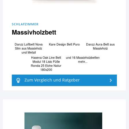
SCHLAFZIMMER
Massivholzbett
Danzz Loftbett Nova
Kare Design Bett Puro
Danzz Aura-Bett aus
Slim aus Massivholz
Massivholz
und Metall
Hasena Oak Line Bett
und 16 Massivholzbetten
Modul 18 Lisio Füße
mehr...
Ronda 25 Eiche Natur
180x200
Zum Vergleich und Ratgeber