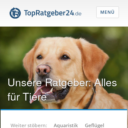
MENÜ
Unsere Ratgeber:
Alles
für Tiere
Weiter stöbern:
Aquaristik
Geflügel