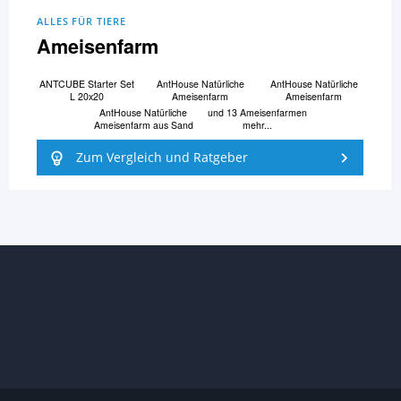
ALLES FÜR TIERE
Ameisenfarm
ANTCUBE Starter Set
AntHouse Natürliche
AntHouse Natürliche
L 20x20
Ameisenfarm
Ameisenfarm
AntHouse Natürliche
und 13 Ameisenfarmen
Ameisenfarm aus Sand
mehr...
Zum Vergleich und Ratgeber