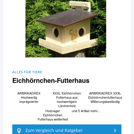
ALLES FÜR TIERE
Eichhörnchen-Futterhaus
ARBRIKADREX
XXXL Eichhörnchen
ARBRIKADREX XXXL
Hochwertig
Futterhaus aus
Eichhörnchenfutterhaus
imprägnierter
hochwertigem
Witterungsbeständig
Lärchenholz
Holznager
und 5 Artikel mehr...
Eichhörnchen
Futterhaus wetterfest
Zum Vergleich und Ratgeber