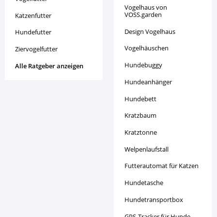
Vogelhaus von
VOSS.garden
Katzenfutter
Design Vogelhaus
Hundefutter
Vogelhäuschen
Ziervogelfutter
Hundebuggy
Alle Ratgeber anzeigen
Hundeanhänger
Hundebett
Kratzbaum
Kratztonne
Welpenlaufstall
Futterautomat für Katzen
Hundetasche
Hundetransportbox
GPS-Tracker für Hunde