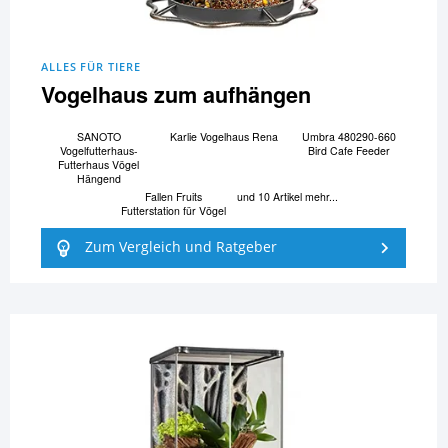
ALLES FÜR TIERE
Vogelhaus zum aufhängen
SANOTO
Karlie Vogelhaus Rena
Umbra 480290-660
Vogelfutterhaus-
Bird Cafe Feeder
Futterhaus Vögel
Hängend
Fallen Fruits
und 10 Artikel mehr...
Futterstation für Vögel
Zum Vergleich und Ratgeber