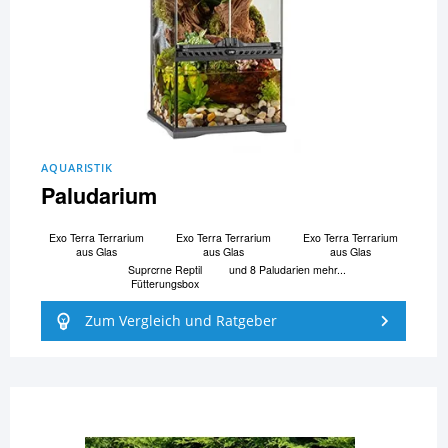
AQUARISTIK
Paludarium
Exo Terra Terrarium
Exo Terra Terrarium
Exo Terra Terrarium
aus Glas
aus Glas
aus Glas
Suprcrne Reptil
und 8 Paludarien mehr...
Fütterungsbox
Zum Vergleich und Ratgeber