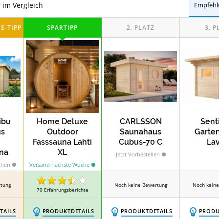
 im Vergleich
Empfehl
ribu
Home Deluxe
CARLSSON
Sent
us
Outdoor
Saunahaus
Garte
Fasssauna Lahti
Cubus-70 C
Lav
na
XL
Jetzt Vorbestellen
Versand nächste Woche
ochen
ine
rtung
Noch keine Bewertung
Noch keine
70
Erfahrungsberichte
TAILS
PRODUKTDETAILS
PRODUKTDETAILS
PRODU