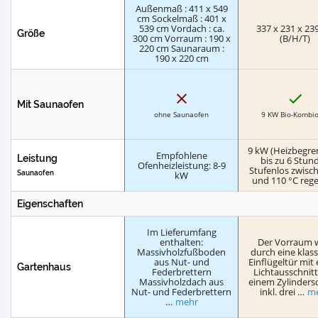
Außenmaß : 411 x 549
cm Sockelmaß : 401 x
539 cm Vordach : ca.
337 x 231 x 23
Größe
300 cm Vorraum : 190 x
(B/H/T)
220 cm Saunaraum :
190 x 220 cm
N
J
e
a
Mit Saunaofen
i
ohne Saunaofen
9 KW Bio-Kombio
n
9 kW (Heizbegr
Empfohlene
Leistung
bis zu 6 Stun
Ofenheizleistung: 8-9
Stufenlos zwisc
Saunaofen
kW
und 110 °C rege
Eigenschaften
Im Lieferumfang
enthalten:
Der Vorraum 
Massivholzfußboden
durch eine klas
aus Nut- und
Einflügeltür mit
Gartenhaus
Federbrettern
Lichtausschnit
Massivholzdach aus
einem Zylinders
Nut- und Federbrettern
inkl. drei …
m
…
mehr