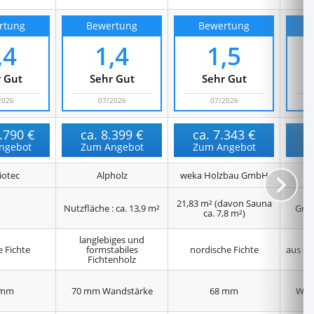
rtung
Bewertung
Bewertung
,4
1,4
1,5
 Gut
Sehr Gut
Sehr Gut
2026
07/2026
07/2026
.790 €
ca.
8.399 €
ca.
7.343 €
c
ngebot
Zum Angebot
Zum Angebot
Z
iotec
Alpholz
weka Holzbau GmbH
21,83 m² (davon Sauna
Nutzfläche : ca. 13,9 m²
Grun
ca. 7,8 m²)
langlebiges und
 Fichte
formstabiles
nordische Fichte
aus st
Fichtenholz
 mm
70 mm Wandstärke
68
mm
Wan