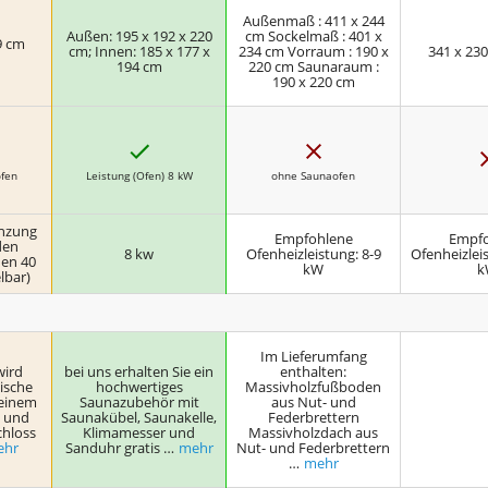
Außenmaß : 411 x 244
Außen: 195 x 192 x 220
cm Sockelmaß : 401 x
9 cm
cm; Innen: 185 x 177 x
234 cm Vorraum : 190 x
341 x 230
194 cm
220 cm Saunaraum :
190 x 220 cm
J
N
a
e
i
fen
Leistung (Ofen) 8 kW
ohne Saunaofen
n
enzung
Empfohlene
Empfo
den
8 kw
Ofenheizleistung: 8-9
Ofenheizleis
hen 40
kW
k
lbar)
Im Lieferumfang
wird
bei uns erhalten Sie ein
enthalten:
sische
hochwertiges
Massivholzfußboden
 einem
Saunazubehör mit
aus Nut- und
t und
Saunakübel, Saunakelle,
Federbrettern
chloss
Klimamesser und
Massivholzdach aus
ehr
Sanduhr gratis …
mehr
Nut- und Federbrettern
…
mehr