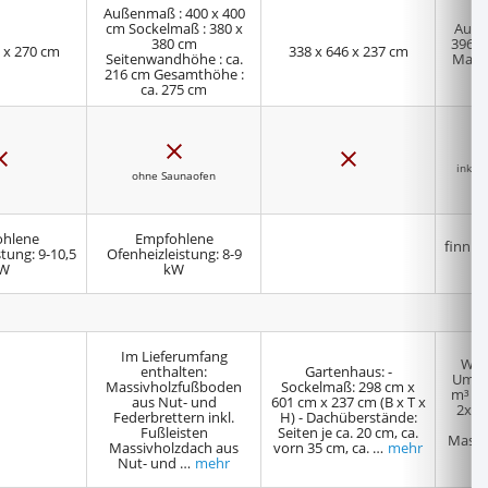
Außenmaß : 400 x 400
cm Sockelmaß : 380 x
Auße
380 cm
396 x
 x 270 cm
338 x 646 x 237 cm
Seitenwandhöhe : ca.
Maße:
216 cm Gesamthöhe :
ca. 275 cm
N
N
N
e
e
e
inkl. 
i
ohne Saunaofen
i
i
n
n
n
hlene
Empfohlene
finnis
tung: 9-10,5
Ofenheizleistung: 8-9
W
kW
Im Lieferumfang
Wan
enthalten:
Gartenhaus: -
Umba
Massivholzfußboden
Sockelmaß: 298 cm x
m³ 3 
aus Nut- und
601 cm x 237 cm (B x T x
2x 57
Federbrettern inkl.
H) - Dachüberstände:
Fußleisten
Seiten je ca. 20 cm, ca.
Massi
Massivholzdach aus
vorn 35 cm, ca. …
mehr
Nut- und …
mehr