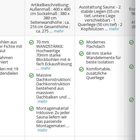
Artikelbeschreibung:
Al
Ausstattung Sauna: - 2
Außenmaß : 400 x 400
finni
stabile Liegen (55 cm
cm Sockelmaß : 380 x
9kW 
tief, untere Liege
380 cm
verschiebbar) - 1
Seitenwandhöhe : ca.
41x
Querliege (50 cm tief) - 2
216 cm Gesamthöhe :
(Bei
Kopfstützen …
mehr
ca. 275 …
mehr
ohlen aus
70 mm
Modernes
W
r Fichte mit
WANDSTÄRKE:
Flachdach
G
Nut
Hochwertige
e
68 mm starke
70mm starke
W
rahmen
Wandelemente für
Blockbohlen mit 4-
m
niert
beste Isolation
fach Eckausfräsung
M
…
mehr
en mit 19
Komfortable,
G
endielen
zusätzliche
Massive
M
Querliege
Dachkonstruktion:
k
Dachkonstruktion
v
bestehend aus
A
massiven
…
Dachbalken und …
J
mehr
w
Montagematerial
F
Inklusive: Zu jeder
h
Sauna liefern wir
v
das passende
Montagemateri …
mehr