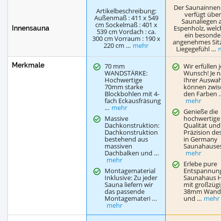
Der Saunainne
Artikelbeschreibung:
verfügt über
Außenmaß : 411 x 549
Saunaliegen 
cm Sockelmaß : 401 x
Espenholz, welc
Innensauna
539 cm Vordach : ca.
ein besonde
300 cm Vorraum : 190 x
angenehmes Sit
220 cm …
mehr
Liegegefühl …
Merkmale
70 mm
Wir erfüllen 
WANDSTÄRKE:
Wunsch! Je 
Hochwertige
Ihrer Auswah
70mm starke
können zwis
Blockbohlen mit 4-
den Farben 
fach Eckausfräsung
mehr
…
mehr
Genieße die
Massive
hochwertige
Dachkonstruktion:
Qualität und
Dachkonstruktion
Präzision d
bestehend aus
in Germany
massiven
Saunahause
Dachbalken und …
mehr
mehr
Erlebe pure
Montagematerial
Entspannun
Inklusive: Zu jeder
Saunahaus 
Sauna liefern wir
mit großzüg
das passende
38mm Wands
Montagemateri …
und …
mehr
mehr