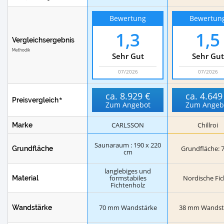
Bewertung
Bewertun
1,3
1,5
Vergleichsergebnis
Methodik
Sehr Gut
Sehr Gut
07/2026
07/2026
ca.
8.929 €
ca.
4.649
Preisvergleich
Zum Angebot
Zum Angeb
CARLSSON
Chillroi
Marke
Saunaraum : 190 x 220
Grundfläche: 
Grundfläche
cm
langlebiges und
formstabiles
Nordische Fic
Material
Fichtenholz
70 mm Wandstärke
38 mm Wandst
Wandstärke