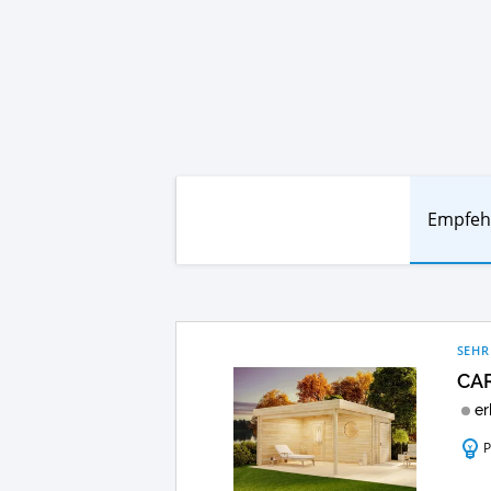
Empfeh
SEHR
CAR
er
P