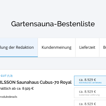
Gartensauna-Bestenliste
lung der Redaktion
Kundenmeinung
Lieferzeit
B
 GUT
(
1,3
)
CARLSSON
ca. 8.929 €
LSSON Saunahaus Cubus-70 Royal
Saunahaus
KOSTENLOSE LIEFERUNG
Cubus-
hältlich ab ca. 8.929 €
70
ca. 8.929 €
Royal
kostenlose Lieferung
roduktdetails
Angebote:
Wo
ca. 8.929 €