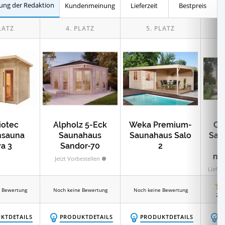
ung der Redaktion
Kundenmeinung
Lieferzeit
Bestpreis
iotec
Alpholz 5-Eck
Weka Premium-
Chi
nsauna
Saunahaus
Saunahaus Salo
Sau
a 3
Sandor-70
2
na
Jetzt Vorbestellen
A
Liefer
G
 Bewertung
Noch keine Bewertung
Noch keine Bewertung
2
E
KTDETAILS
PRODUKTDETAILS
PRODUKTDETAILS
P