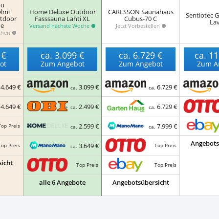
bu
lmi
Home Deluxe Outdoor
CARLSSON Saunahaus
Sentiotec 
tdoor
Fasssauna Lahti XL
Cubus-70 C
Lav
ne
Versand nächste Woche
Jetzt Vorbestellen
ochen
 €
ca.
3.099 €
ca.
6.729 €
ca.
11
ot
Zum Angebot
Zum Angebot
Zum A
4.649 €
3.099 €
6.729 €
.
ca.
ca.
4.649 €
2.499 €
6.729 €
.
ca.
ca.
2.599 €
7.999 €
Top Preis
ca.
ca.
Angebots
3.649 €
Top Preis
Top Preis
ca.
icht
Top Preis
Top Preis
alle 6 Angebote
Angebotsübersicht