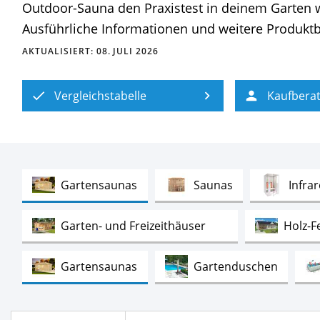
Outdoor-Sauna den Pra­xis­test in deinem Gar­ten wer
Ausführliche Informationen und weitere Produktbi
AKTUALISIERT:
08. JULI 2026
Vergleichstabelle
Kaufbera
Test
Test
Gartensaunas
Saunas
Infra
Test
Garten- und Freizeithäuser
Holz-F
Test
Test
Gartensaunas
Gartenduschen