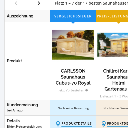
Platz 1 – 7 der 17 besten Saunahäuser
Auszeichnung
Produkt
CARLSSON
Chillroi Ka
Saunahaus
Saunaha
Cubus-70 Royal
Helmi
Gartensau
Jetzt Vorbestellen
Outdoor
Lieferzeit 1 – 3 W
Dampfkab
Kundenmeinung
Noch keine Bewertung
Noch keine Bewe
bei Amazon
Details
PRODUKTDETAILS
PRODUKTDE
Bilder, Preisvergleich uvm.