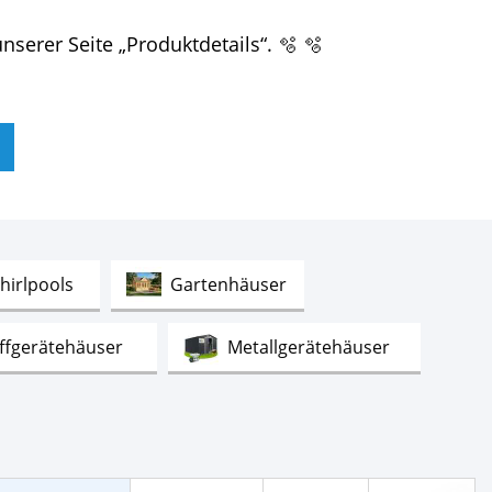
serer Seite „Produktdetails“. 🫧 🫧
Test
Test
irlpools
Gartenhäuser
Test
Test
ffgerätehäuser
Metallgerätehäuser