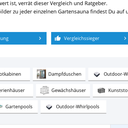
t ist, ver­rät dieser Ver­gleich und Rat­ge­ber.
lder zu jeder einzelnen Gartensauna findest Du auf un
tung
Vergleichssieger
Test
Test
rotkabinen
Dampfduschen
Outdoor-Wh
Test
Test
erienhäuser
Gewächshäuser
Kunststo
Test
Test
Gartenpools
Outdoor-Whirlpools