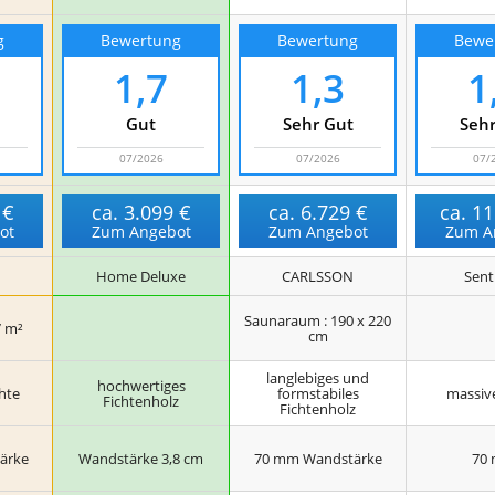
g
Bewertung
Bewertung
Bewe
1,7
1,3
1
Gut
Sehr Gut
Sehr
07/2026
07/2026
07/
 €
ca.
3.099 €
ca.
6.729 €
ca.
11
ot
Zum Angebot
Zum Angebot
Zum A
Home Deluxe
CARLSSON
Sent
Saunaraum : 190 x 220
7 m²
cm
langlebiges und
hochwertiges
hte
formstabiles
massive
Fichtenholz
Fichtenholz
ärke
Wandstärke 3,8 cm
70 mm Wandstärke
70