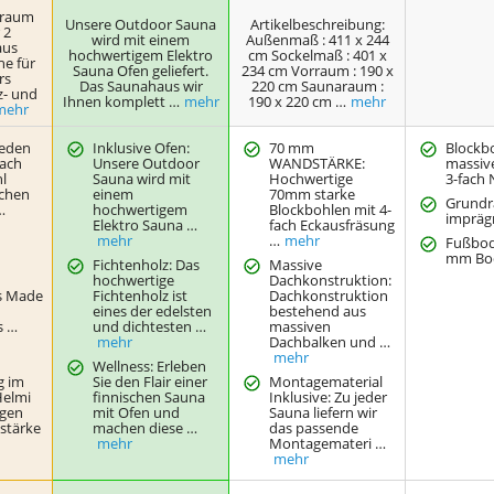
nraum
Unsere Outdoor Sauna
Artikelbeschreibung:
 2
wird mit einem
Außenmaß : 411 x 244
aus
hochwertigem Elektro
cm Sockelmaß : 401 x
he für
Sauna Ofen geliefert.
234 cm Vorraum : 190 x
rs
Das Saunahaus wir
220 cm Saunaraum :
z- und
Ihnen komplett …
mehr
190 x 220 cm …
mehr
mehr
jeden
Inklusive Ofen:
70 mm
Blockb
nach
Unsere Outdoor
WANDSTÄRKE:
massive
l
Sauna wird mit
Hochwertige
3-fach 
chen
einem
70mm starke
Grund
…
hochwertigem
Blockbohlen mit 4-
impräg
Elektro Sauna …
fach Eckausfräsung
mehr
…
mehr
Fußbod
mm Bod
Fichtenholz: Das
Massive
hochwertige
Dachkonstruktion:
es Made
Fichtenholz ist
Dachkonstruktion
eines der edelsten
bestehend aus
s …
und dichtesten …
massiven
mehr
Dachbalken und …
mehr
Wellness: Erleben
g im
Sie den Flair einer
Montagematerial
Helmi
finnischen Sauna
Inklusive: Zu jeder
igen
mit Ofen und
Sauna liefern wir
tärke
machen diese …
das passende
mehr
Montagemateri …
mehr