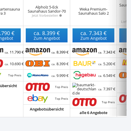
C
Sauna
Alpholz 5-Eck
Gartensauna
Weka Premium-
n
Saunahaus Sandor-70
a 3
Saunahaus Salo 2
Jetzt Vorbestellen
Liefer
.790 €
ca.
8.399 €
ca.
7.343 €
c
ngebot
Zum Angebot
Zum Angebot
Z
11.790 €
8.399 €
7.343 €
ca.
ca.
ca.
10.690 €
8.399 €
5.200 €
ca.
ca.
ca.
9.999 €
6.549 €
Top Preis
ca.
ca.
übersicht
Top Preis
7.397 €
ca.
Top Preis
Top Preis
Angebotsübersicht
al
alle 6 Angebote