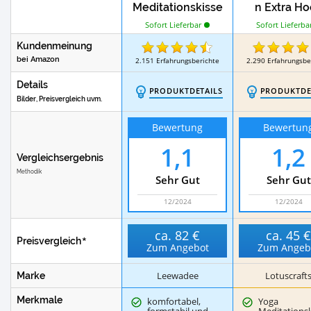
Meditationskisse
n Extra H
n Zafu und
Sofort Lieferba
Sofort Lieferbar
Sitzmatte
Kundenmeinung
bei Amazon
2.151
Erfahrungsberichte
2.290
Erfahrungsbe
Details
PRODUKTDETAILS
PRODUKTDE
Bilder, Preisvergleich uvm.
Bewertung
Bewertun
1,1
1,2
Vergleichsergebnis
Methodik
Sehr Gut
Sehr Gut
12/2024
12/2024
ca.
82 €
ca.
45 
Preisvergleich
Zum Angebot
Zum Angeb
Leewadee
Lotuscraft
Marke
Merkmale
komfortabel,
Yoga
formstabil und
Meditations