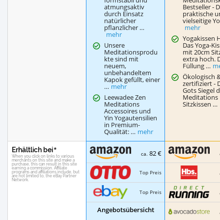
atmungsaktiv
Bestseller - 
durch Einsatz
praktische 
natürlicher
vielseitige Y
pflanzlicher …
mehr
mehr
Yogakissen 
Unsere
Das Yoga-Kis
Meditationsprodu
mit 20cm Si
kte sind mit
extra hoch. 
neuem,
Füllung …
m
unbehandeltem
Ökologisch &
Kapok gefüllt, einer
zertifiziert -
…
mehr
Gots Siegel 
Leewadee Zen
Meditations
Meditations
Sitzkissen …
Accessoires und
Yin Yogautensilien
in Premium-
Qualität: …
mehr
Erhältlich bei
82 €
ca.
Top Preis
Top Preis
Angebotsübersicht