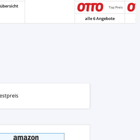
übersicht
Top Preis
alle 6 Angebote
al
estpreis