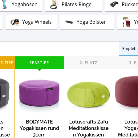
Test
Test
Yogahosen
Pilates-Ringe
Rücke
est
Test
Test
Yoga Wheels
Yoga Bolster
Y
st
Test
Edelstein Wasserflaschen
Aerial Yoga
Empfehl
Test
Test
Pilates Reformer
ts
BODYMATE
Lotuscrafts Zafu
Lotus
en
Yogakissen rund
Meditationskisse
Yogak
kisse
31cm
n Yogakissen
Meditati