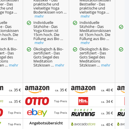
ler - Das
praktische und
Bestseller - Das
H
sche und
vielseitige Yoga
praktische und
Y
tige Yoga …
Bodenkissen von …
vielseitige Yoga …
d
mehr
mehr
h
n
uelle
Individuelle
Individuelle
e - Das
Sitzhöhe - Das
Sitzhöhe - Das
Ö
tionskissen
Yoga Kissen ist
Meditationskissen
ze
m hoch. Die
15cm hoch. Die
ist 15cm hoch. Die
G
 aus Bio …
Füllung aus Bio …
Füllung aus Bio …
M
mehr
mehr
S
sch & Bio-
Ökologisch & Bio-
Ökologisch & Bio-
E
iert - Das
zertifiziert - Das
zertifiziert - Das
D
egel des
Gots Siegel des
Gots Siegel des
B
tions
Meditation
Meditations
k
sen …
mehr
Sitzkissen …
mehr
Sitzkissen …
mehr
a
35 €
35 €
40 €
ca.
ca.
ca.
35 €
34 €
Top Preis
ca.
ca.
36 €
Top Preis
Top Preis
ca.
Angebotsübersicht
40 €
Top Preis
ca.