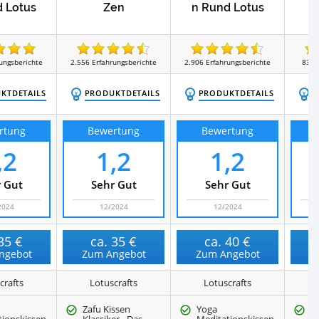
 Lotus
Zen
n Rund Lotus
ungsberichte
2.556
Erfahrungsberichte
2.906
Erfahrungsberichte
839
KTDETAILS
PRODUKTDETAILS
PRODUKTDETAILS
P
rtung
Bewertung
Bewertung
,2
1,2
1,2
 Gut
Sehr Gut
Sehr Gut
2024
12/2024
12/2024
35 €
ca.
35 €
ca.
40 €
ngebot
Zum Angebot
Zum Angebot
Z
crafts
Lotuscrafts
Lotuscrafts
Zafu Kissen
Yoga
E
tionskissen
Klassiker - Das
Meditationskissen
F