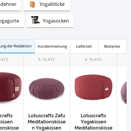
Test
Test
ndehner
Yogablöcke
Test
Test
ogagurte
Yogasocken
Test
Test
 Tücher
Nachhaltige Yogamatten
ung der Redaktion
Kundenmeinung
Lieferzeit
Bestpreis
crafts
Lotuscrafts Zafu
Lotuscrafts
L
issen
Meditationskisse
Yogakissen
Y
onskisse
n Yogakissen
Meditationskisse