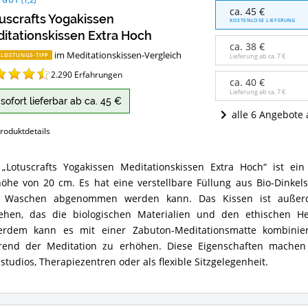
Lotuscrafts
ca. 45 €
uscrafts Yogakissen
Yogakissen
KOSTENLOSE LIEFERUNG
Meditationskissen
itationskissen Extra Hoch
Extra
ca. 38 €
im Meditationskissen-Vergleich
Hoch
-LEISTUNGS-TIPP
Lieferung ab ca.
7 €
Angebote:
2.290
Erfahrungen
Wo
ca. 40 €
ist
Lieferung ab ca.
7 €
sofort lieferbar ab ca. 45 €
dieses
alle 6 Angebote
Meditationskissen
erhältlich?
roduktdetails
„Lotuscrafts Yogakissen Meditationskissen Extra Hoch“ ist ein
scrafts
höhe von 20 cm. Es hat eine verstellbare Füllung aus Bio-Dinke
kissen
tationskissen
 Waschen abgenommen werden kann. Das Kissen ist außerd
a
ehen, das die biologischen Materialien und den ethischen Herst
h
erdem kann es mit einer Zabuton-Meditationsmatte kombini
ammenfassung:
end der Meditation zu erhöhen. Diese Eigenschaften machen 
et
studios, Therapiezentren oder als flexible Sitzgelegenheit.
es
tationskissen?