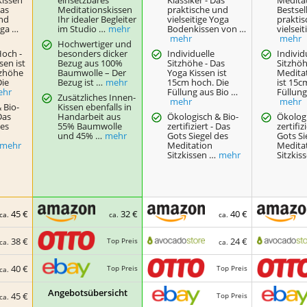
Das
Meditationskissen
praktische und
Bestsel
und
Ihr idealer Begleiter
vielseitige Yoga
prakti
oga …
im Studio …
mehr
Bodenkissen von …
vielsei
mehr
mehr
Hochwertiger und
Hoch -
besonders dicker
Individuelle
Individ
sen ist
Bezug aus 100%
Sitzhöhe - Das
Sitzhöh
tzhöhe
Baumwolle – Der
Yoga Kissen ist
Medita
Die
Bezug ist …
mehr
15cm hoch. Die
ist 15c
ehr
Füllung aus Bio …
Füllung
Zusätzliches Innen-
mehr
mehr
 Bio-
Kissen ebenfalls in
 Das
Handarbeit aus
Ökologisch & Bio-
Ökologi
des
55% Baumwolle
zertifiziert - Das
zertifiz
und 45% …
mehr
Gots Siegel des
Gots Si
mehr
Meditation
Medita
Sitzkissen …
mehr
Sitzkis
45 €
32 €
40 €
ca.
ca.
ca.
38 €
24 €
Top Preis
ca.
ca.
40 €
Top Preis
Top Preis
ca.
Angebotsübersicht
45 €
Top Preis
ca.