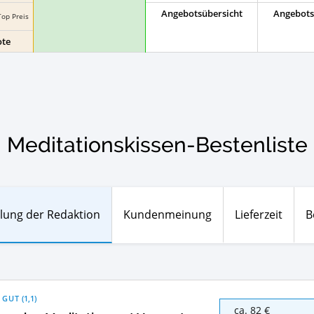
Angebotsübersicht
Angebots
Top Preis
ote
Meditationskissen-Bestenliste
lung der Redaktion
Kundenmeinung
Lieferzeit
B
 GUT
(
1,1
)
Leewadee
ca. 82 €