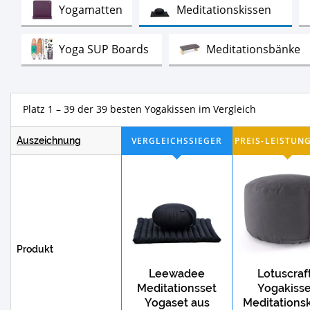
Test
Test
Yogamatten
Meditationskissen
Test
T
Yoga SUP Boards
Meditationsbänke
Test
Te
Yoga-Handtücher
Kopfstandhocker
Platz 1 – 39 der 39 besten Yogakissen im Vergleich
Test
Kupferwasserflaschen
Klangschalen
Auszeichnung
Produkt
Leewadee
Lotuscraf
Meditationsset
Yogakiss
Yogaset aus
Meditations