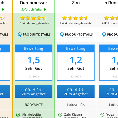
och
Durchmesser
Zen
n Rund
13cm hoch Lila
r
Sofort Lieferbar
richte
3.924
Erfahrungsberichte
1.434
Erfahrungsberichte
4.053
Erfahr
TAILS
PRODUKTDETAILS
PRODUKTDETAILS
PRODU
g
Bewertung
Bewertung
Bewe
1,5
1,2
1
Sehr Gut
Sehr Gut
Sehr
12/2024
12/2024
12/
€
ca.
32 €
ca.
40 €
ca.
ot
Zum Angebot
Zum Angebot
Zum A
s
BODYMATE
Lotuscrafts
Lotus
Als vielseitig
Zafu Kissen
Yoga
kissen
einsetzbares
Klassiker - Das
Medita