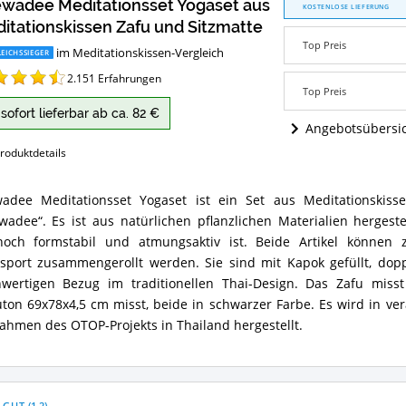
wadee Meditationsset Yogaset aus
Meditationsset
KOSTENLOSE LIEFERUNG
Yogaset
itationskissen Zafu und Sitzmatte
aus
Top Preis
im Meditationskissen-Vergleich
Meditationskissen
EICHSSIEGER
Zafu
2.151
Erfahrungen
und
Top Preis
Sitzmatte
sofort lieferbar ab ca. 82 €
Angebote:
Angebotsübersi
Wo
ist
roduktdetails
dieses
Meditationskissen
adee Meditationsset Yogaset ist ein Set aus Meditationskis
erhältlich?
wadee
wadee“. Es ist aus natürlichen pflanzlichen Materialien herges
tationsset
set
noch formstabil und atmungsaktiv ist. Beide Artikel könne
sport zusammengerollt werden. Sie sind mit Kapok gefüllt, do
tationskissen
wertigen Bezug im traditionellen Thai-Design. Das Zafu mis
ton 69x78x4,5 cm misst, beide in schwarzer Farbe. Es wird in ve
matte
ahmen des OTOP-Projekts in Thailand hergestellt.
ammenfassung:
et
es
tationskissen?
 GUT
(
1,2
)