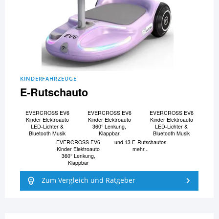
KINDERFAHRZEUGE
E-Rutschauto
EVERCROSS EV6
EVERCROSS EV6
EVERCROSS EV6
Kinder Elektroauto
Kinder Elektroauto
Kinder Elektroauto
LED-Lichter &
360° Lenkung,
LED-Lichter &
Bluetooth Musik
Klappbar
Bluetooth Musik
EVERCROSS EV6
und 13 E-Rutschautos
Kinder Elektroauto
mehr...
360° Lenkung,
Klappbar
Zum Vergleich und Ratgeber