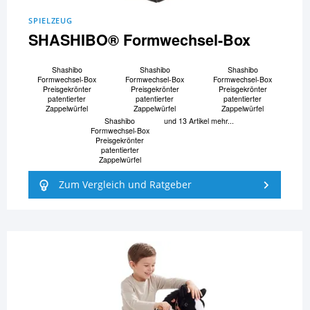
SPIELZEUG
SHASHIBO® Formwechsel-Box
Shashibo
Shashibo
Shashibo
Formwechsel-Box
Formwechsel-Box
Formwechsel-Box
Preisgekrönter
Preisgekrönter
Preisgekrönter
patentierter
patentierter
patentierter
Zappelwürfel
Zappelwürfel
Zappelwürfel
Shashibo
und 13 Artikel mehr...
Formwechsel-Box
Preisgekrönter
patentierter
Zappelwürfel
Zum Vergleich und Ratgeber