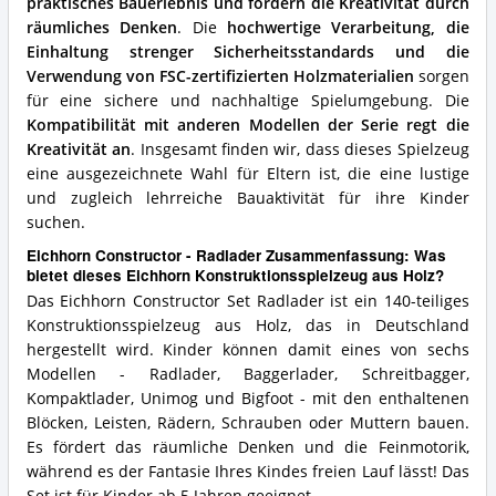
praktisches Bauerlebnis und fördern die Kreativität durch
räumliches Denken
. Die
hochwertige Verarbeitung, die
Einhaltung strenger Sicherheitsstandards und die
Verwendung von FSC-zertifizierten Holzmaterialien
sorgen
für eine sichere und nachhaltige Spielumgebung. Die
Kompatibilität mit anderen Modellen der Serie regt die
Kreativität an
. Insgesamt finden wir, dass dieses Spielzeug
eine ausgezeichnete Wahl für Eltern ist, die eine lustige
und zugleich lehrreiche Bauaktivität für ihre Kinder
suchen.
Eichhorn Constructor - Radlader Zusammenfassung: Was
bietet dieses Eichhorn Konstruktionsspielzeug aus Holz?
Das Eichhorn Constructor Set Radlader ist ein 140-teiliges
Konstruktionsspielzeug aus Holz, das in Deutschland
hergestellt wird. Kinder können damit eines von sechs
Modellen - Radlader, Baggerlader, Schreitbagger,
Kompaktlader, Unimog und Bigfoot - mit den enthaltenen
Blöcken, Leisten, Rädern, Schrauben oder Muttern bauen.
Es fördert das räumliche Denken und die Feinmotorik,
während es der Fantasie Ihres Kindes freien Lauf lässt! Das
Set ist für Kinder ab 5 Jahren geeignet.