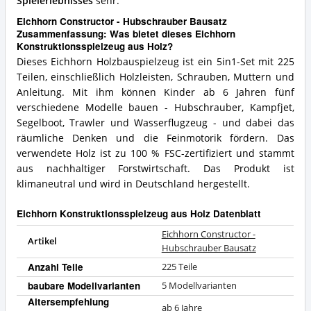
Spielerlebnisses
sehr.
Eichhorn Constructor - Hubschrauber Bausatz
Zusammenfassung: Was bietet dieses Eichhorn
Konstruktionsspielzeug aus Holz?
Dieses Eichhorn Holzbauspielzeug ist ein 5in1-Set mit 225
Teilen, einschließlich Holzleisten, Schrauben, Muttern und
Anleitung. Mit ihm können Kinder ab 6 Jahren fünf
verschiedene Modelle bauen - Hubschrauber, Kampfjet,
Segelboot, Trawler und Wasserflugzeug - und dabei das
räumliche Denken und die Feinmotorik fördern. Das
verwendete Holz ist zu 100 % FSC-zertifiziert und stammt
aus nachhaltiger Forstwirtschaft. Das Produkt ist
klimaneutral und wird in Deutschland hergestellt.
Eichhorn Konstruktionsspielzeug aus Holz Datenblatt
Eichhorn Constructor -
Artikel
Hubschrauber Bausatz
Anzahl Teile
225 Teile
baubare Modellvarianten
5 Modellvarianten
Altersempfehlung
ab 6 Jahre