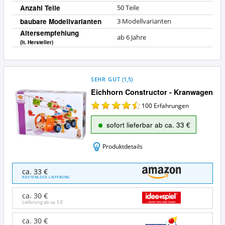
Anzahl Teile
50 Teile
baubare Modellvarianten
3 Modellvarianten
Altersempfehlung
ab 6 Jahre
(lt. Hersteller)
SEHR GUT
(
1,5
)
Eichhorn Constructor - Kranwagen
100
Erfahrungen
sofort lieferbar ab ca. 33 €
Produktdetails
Eichhorn
ca. 33 €
Constructor
KOSTENLOSE LIEFERUNG
-
Kranwagen
ca. 30 €
Angebote:
Lieferung ab ca.
5 €
Wo
ist
ca. 30 €