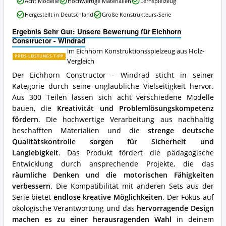
Holz
Acht Modelle
Hochwertige Materialien
Lernspielzeug
Constructor
erhältlich?
Hergestellt in Deutschland
Große Konstrukteurs-Serie
-
Windrad
Ergebnis Sehr Gut: Unsere Bewertung für Eichhorn
Vorteile:
Constructor - Windrad
Was
im Eichhorn Konstruktionsspielzeug aus Holz-
spricht
PREIS-LEISTUNGS-TIPP
Vergleich
für
dieses
Der Eichhorn Constructor - Windrad sticht in seiner
Eichhorn
Kategorie durch seine unglaubliche Vielseitigkeit hervor.
Konstruktionsspielzeug
Aus 300 Teilen lassen sich acht verschiedene Modelle
aus
Holz?
bauen, die
Kreativität und Problemlösungskompetenz
fördern
. Die hochwertige Verarbeitung aus nachhaltig
beschafften Materialien und die
strenge deutsche
Qualitätskontrolle sorgen für Sicherheit und
Langlebigkeit
. Das Produkt fördert die pädagogische
Entwicklung durch ansprechende Projekte, die das
räumliche Denken und die motorischen Fähigkeiten
verbessern
. Die Kompatibilität mit anderen Sets aus der
Serie bietet
endlose kreative Möglichkeiten
. Der Fokus auf
ökologische Verantwortung und das
hervorragende Design
machen es zu einer herausragenden Wahl
in deinem