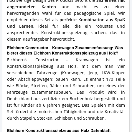
hochwertige Design des Produkts betont die
Sicherheit mit
abgerundeten Kanten
und macht es zu einer
hervorragenden Wahl für das pädagogische Spiel. Wir
empfehlen dieses Set als
perfekte Kombination aus Spaß
und Lernen
, ideal für alle, die ein robustes und
ansprechendes Konstruktionsspielzeug suchen, das in
diesem Kaufratgeber hervorsticht.
Eichhorn Constructor - Kranwagen Zusammenfassung: Was
bietet dieses Eichhorn Konstruktionsspielzeug aus Holz?
Eichhorn’s Constructor - Kranwagen ist ein
Konstruktionsspielzeug aus Holz, mit dem man vier
verschiedene Fahrzeuge (Kranwagen, Jeep, LKW-Kipper
oder Abschleppwagen) bauen kann. Es enthält 170 Teile
wie Blöcke, Streifen, Räder und Schrauben, um eines der
Fahrzeuge zusammenzubauen. Das Produkt wird in
Deutschland aus zertifiziertem Buchenholz hergestellt und
ist für Kinder ab 6 Jahren geeignet. Das Spielen mit dem
Set fördert die motorischen Fähigkeiten und die Kreativität
durch Stapeln, Stecken, Schieben und Schrauben.
Eichhorn Konstruktionsspielzeug aus Holz Datenblatt