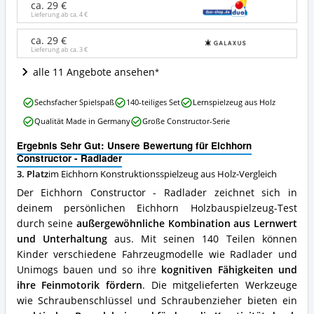
ca. 29 €
Angebote:
Lieferung ab ca.
4 €
Wo
ist
ca. 29 €
dieses
Lieferung ab ca.
3 €
Eichhorn
Konstruktionsspielzeug
alle 11 Angebote ansehen
aus
Holz
Eichhorn
Sechsfacher Spielspaß
140-teiliges Set
Lernspielzeug aus Holz
erhältlich?
Constructor
Qualität Made in Germany
Große Constructor-Serie
-
Radlader
Ergebnis Sehr Gut: Unsere Bewertung für Eichhorn
Vorteile:
Constructor - Radlader
Was
3. Platz
im Eichhorn Konstruktionsspielzeug aus Holz-Vergleich
spricht
für
Der Eichhorn Constructor - Radlader zeichnet sich in
dieses
deinem persönlichen Eichhorn Holzbauspielzeug-Test
Eichhorn
durch seine
außergewöhnliche Kombination aus Lernwert
Konstruktionsspielzeug
aus
und Unterhaltung
aus. Mit seinen 140 Teilen können
Holz?
Kinder verschiedene Fahrzeugmodelle wie Radlader und
Unimogs bauen und so ihre
kognitiven Fähigkeiten und
ihre Feinmotorik fördern
. Die mitgelieferten Werkzeuge
wie Schraubenschlüssel und Schraubenzieher bieten ein