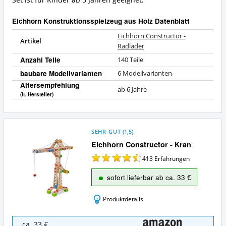
Eichhorn Konstruktionsspielzeug aus Holz Datenblatt
Eichhorn Constructor -
Artikel
Radlader
Anzahl Teile
140 Teile
baubare Modellvarianten
6 Modellvarianten
Altersempfehlung
ab 6 Jahre
(lt. Hersteller)
SEHR GUT
(
1,5
)
Eichhorn Constructor - Kran
413
Erfahrungen
sofort lieferbar ab ca. 33 €
Produktdetails
Eichhorn
ca. 33 €