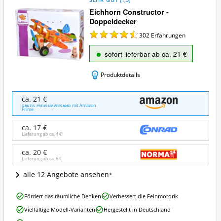
Eichhorn Constructor -
Doppeldecker
302
Erfahrungen
sofort lieferbar ab ca. 21 €
Produktdetails
Eichhorn
ca. 21 €
Constructor
mit Amazon
GRATIS PREMIUMVERSAND
Prime
-
Doppeldecker
ca. 17 €
Angebote:
Lieferung ab ca.
4 €
Wo
ist
ca. 20 €
dieses
Lieferung ab ca.
6 €
Eichhorn
Konstruktionsspielzeug
alle 12 Angebote ansehen
aus
Holz
Eichhorn
Fördert das räumliche Denken
Verbessert die Feinmotorik
erhältlich?
Constructor
Vielfältige Modell-Varianten
Hergestellt in Deutschland
-