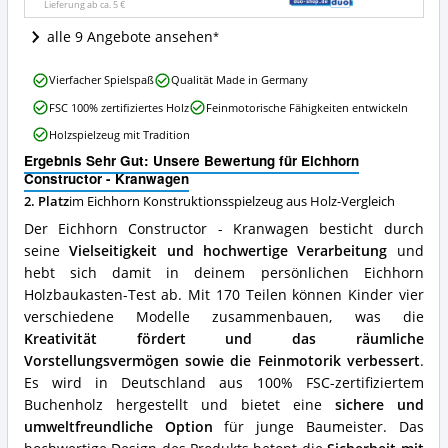
Lieferung ab ca.
5 €
dieses
Eichhorn
alle 9 Angebote ansehen
Konstruktionsspielzeug
aus
Eichhorn
Holz
Vierfacher Spielspaß
Qualität Made in Germany
Constructor
erhältlich?
FSC 100% zertifiziertes Holz
Feinmotorische Fähigkeiten entwickeln
-
Kranwagen
Holzspielzeug mit Tradition
Vorteile:
Ergebnis Sehr Gut: Unsere Bewertung für Eichhorn
Was
Constructor - Kranwagen
spricht
für
2. Platz
im Eichhorn Konstruktionsspielzeug aus Holz-Vergleich
dieses
Der Eichhorn Constructor - Kranwagen besticht durch
Eichhorn
seine
Vielseitigkeit und hochwertige Verarbeitung
und
Konstruktionsspielzeug
hebt sich damit in deinem persönlichen Eichhorn
aus
Holz?
Holzbaukasten-Test ab. Mit 170 Teilen können Kinder vier
verschiedene Modelle zusammenbauen, was die
Kreativität fördert und das räumliche
Vorstellungsvermögen sowie die Feinmotorik verbessert
.
Es wird in Deutschland aus 100% FSC-zertifiziertem
Buchenholz hergestellt und bietet eine
sichere und
umweltfreundliche Option
für junge Baumeister. Das