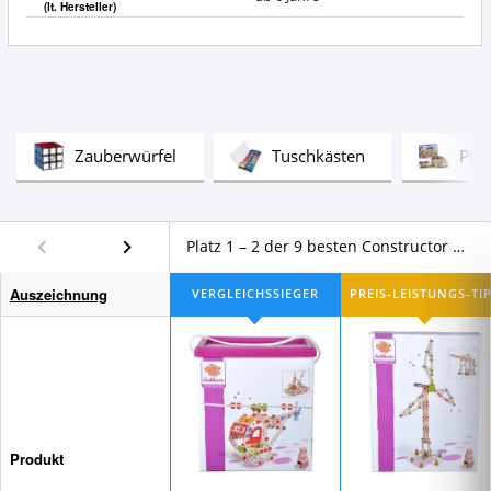
(lt. Hersteller)
Test
Test
Zauberwürfel
Tuschkästen
Pfe
Platz 1 – 2 der 9 besten Constructor Baukästen von Eichhorn im Vergleich
Auszeichnung
Produkt