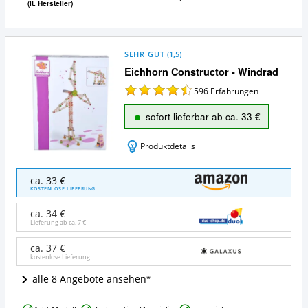
(lt. Hersteller)
SEHR GUT
(
1,5
)
Eichhorn Constructor - Windrad
596
Erfahrungen
sofort lieferbar ab ca. 33 €
Produktdetails
Eichhorn
ca. 33 €
Constructor
KOSTENLOSE LIEFERUNG
-
Windrad
ca. 34 €
Angebote:
Lieferung ab ca.
7 €
Wo
ist
ca. 37 €
kostenlose Lieferung
dieses
Eichhorn
alle 8 Angebote ansehen
Konstruktionsspielzeug
aus
Eichhorn