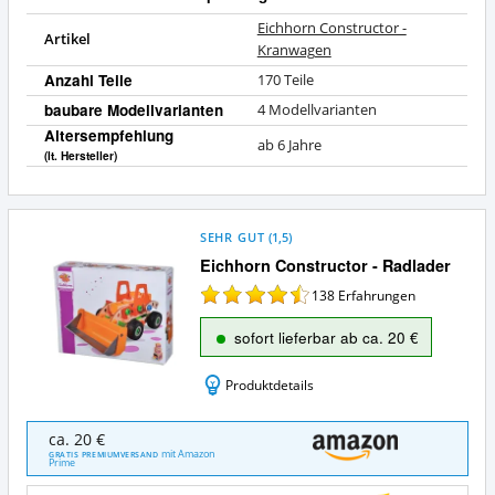
Eichhorn Constructor -
Artikel
Kranwagen
Anzahl Teile
170 Teile
baubare Modellvarianten
4 Modellvarianten
Altersempfehlung
ab 6 Jahre
(lt. Hersteller)
SEHR GUT
(
1,5
)
Eichhorn Constructor - Radlader
138
Erfahrungen
sofort lieferbar ab ca. 20 €
Produktdetails
Eichhorn
ca. 20 €
Constructor
mit Amazon
GRATIS PREMIUMVERSAND
Prime
-
Radlader