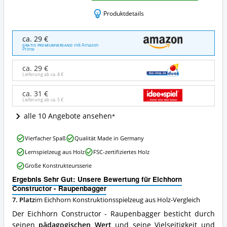
Produktdetails
Eichhorn
ca. 29 €
Constructor
mit Amazon
GRATIS PREMIUMVERSAND
Prime
-
Raupenbagger
ca. 29 €
Angebote:
Lieferung ab ca.
4 €
Wo
ist
ca. 31 €
dieses
Lieferung ab ca.
5 €
Eichhorn
Konstruktionsspielzeug
alle 10 Angebote ansehen
aus
Holz
Eichhorn
Vierfacher Spaß
Qualität Made in Germany
erhältlich?
Constructor
Lernspielzeug aus Holz
FSC-zertifiziertes Holz
-
Raupenbagger
Große Konstrukteursserie
Vorteile:
Ergebnis Sehr Gut: Unsere Bewertung für Eichhorn
Was
Constructor - Raupenbagger
spricht
für
7. Platz
im Eichhorn Konstruktionsspielzeug aus Holz-Vergleich
dieses
Der Eichhorn Constructor - Raupenbagger besticht durch
Eichhorn
seinen
pädagogischen Wert
und seine Vielseitigkeit und