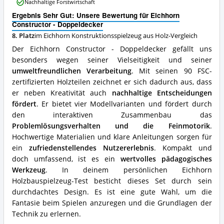
Doppeldecker
Nachhaltige Forstwirtschaft
Vorteile:
Ergebnis Sehr Gut: Unsere Bewertung für Eichhorn
Was
Constructor - Doppeldecker
spricht
für
8. Platz
im Eichhorn Konstruktionsspielzeug aus Holz-Vergleich
dieses
Der Eichhorn Constructor - Doppeldecker gefällt uns
Eichhorn
besonders wegen seiner Vielseitigkeit und seiner
Konstruktionsspielzeug
umweltfreundlichen Verarbeitung
. Mit seinen 90 FSC-
aus
Holz?
zertifizierten Holzteilen zeichnet er sich dadurch aus, dass
er neben Kreativität auch
nachhaltige Entscheidungen
fördert
. Er bietet vier Modellvarianten und fördert durch
den interaktiven Zusammenbau das
Problemlösungsverhalten und die Feinmotorik
.
Hochwertige Materialien und klare Anleitungen sorgen für
ein
zufriedenstellendes Nutzererlebnis
. Kompakt und
doch umfassend, ist es ein
wertvolles pädagogisches
Werkzeug
. In deinem persönlichen Eichhorn
Holzbauspielzeug-Test besticht dieses Set durch sein
durchdachtes Design. Es ist eine gute Wahl, um die
Fantasie beim Spielen anzuregen und die Grundlagen der
Technik zu erlernen.