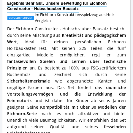
Ergebnis Sehr Gut: Unsere Bewertung für Eichhorn
Vorteile:
Constructor - Hubschrauber Bausatz
Was
im Eichhorn Konstruktionsspielzeug aus Holz-
spricht
VERGLEICHSSIEGER
für
Vergleich
dieses
Der Eichhorn Constructor - Hubschrauber Bausatz besticht
Eichhorn
durch seine Mischung aus
Kreativität und pädagogischem
Konstruktionsspielzeug
Wert
, ideal für deinen persönlichen Eichhorn
aus
Holz?
Holzbaukasten-Test. Mit seinen 225 Teilen, die fünf
einzigartige Modelle ermöglichen, regt er zum
fantasievollen Spielen und Lernen über technische
Prinzipien
an. Es besteht zu 100% aus FSC-zertifiziertem
Buchenholz und zeichnet sich durch seine
Sicherheitsmerkmale
wie abgerundete Kanten und
ungiftige Farben aus. Das Set fördert das
räumliche
Vorstellungsvermögen und die Entwicklung der
Feinmotorik
und ist daher für Kinder ab sechs Jahren
geeignet. Seine
Kompatibilität mit über 30 Modellen der
Eichhorn-Serie
macht es noch attraktiver und bietet
unendlich viele Baumöglichkeiten. Wir empfehlen das Set
aufgrund seiner Qualität und seines
fesselnden