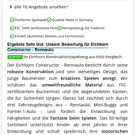
Eichhorn
Konstruktionsspielzeug
alle 10 Angebote ansehen
aus
Holz
Eichhorn
Dreifacher Spielspaß
Qualität Made in Germany
erhältlich?
Constructor
FSC 100% zertifiziertes Holz
Holzspielzeug mit Tradition
-
Rennauto
Fördert räumliches Denken und Feinmotorik
Vorteile:
Ergebnis Sehr Gut: Unsere Bewertung für Eichhorn
Was
Constructor - Rennauto
spricht
für
im Eichhorn Konstruktionsspielzeug aus Holz-Vergleich
SPARTIPP
dieses
Der Eichhorn Constructor - Rennauto besticht durch seine
Eichhorn
robuste Konstruktion
und sein vielseitiges Design, das
Konstruktionsspielzeug
aus
junge Baumeister zum
kreativen Spielen anregt
. Wir
Holz?
schätzen das
umweltfreundliche Material
aus FSC-
zertifiziertem Buchenholz und die abgerundeten Kanten,
die für Sicherheit sorgen. Dieses Set zeichnet sich durch
drei Fahrzeugdesigns aus - Rennauto, Mini-Buggy und
Formel-1-Auto - und fördert die Entwicklung von
Fähigkeiten und die
Fantasie beim Spielen
. Das 50-teilige
Sortiment unterstützt Kinder ab drei Jahren in ihrer
Entwicklung und schult spielerisch ihre
motorischen