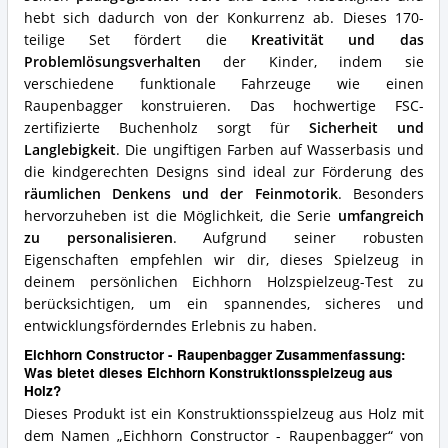
Konstruktionsspielzeug
hebt sich dadurch von der Konkurrenz ab. Dieses 170-
aus
Holz?
teilige Set fördert die
Kreativität und das
Problemlösungsverhalten
der Kinder, indem sie
verschiedene funktionale Fahrzeuge wie einen
Raupenbagger konstruieren. Das hochwertige FSC-
zertifizierte Buchenholz sorgt für
Sicherheit und
Langlebigkeit
. Die ungiftigen Farben auf Wasserbasis und
die kindgerechten Designs sind ideal zur Förderung des
räumlichen Denkens und der Feinmotorik
. Besonders
hervorzuheben ist die Möglichkeit, die Serie
umfangreich
zu personalisieren
. Aufgrund seiner robusten
Eigenschaften empfehlen wir dir, dieses Spielzeug in
deinem persönlichen Eichhorn Holzspielzeug-Test zu
berücksichtigen, um ein spannendes, sicheres und
entwicklungsförderndes Erlebnis zu haben.
Eichhorn Constructor - Raupenbagger Zusammenfassung:
Was bietet dieses Eichhorn Konstruktionsspielzeug aus
Holz?
Dieses Produkt ist ein Konstruktionsspielzeug aus Holz mit
dem Namen „Eichhorn Constructor - Raupenbagger“ von