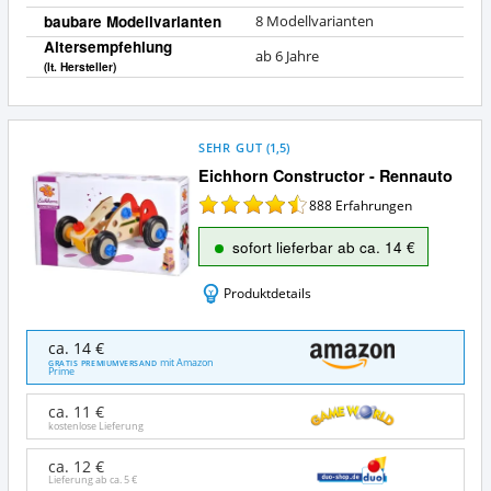
baubare Modellvarianten
8 Modellvarianten
Altersempfehlung
ab 6 Jahre
(lt. Hersteller)
SEHR GUT
(
1,5
)
Eichhorn Constructor - Rennauto
888
Erfahrungen
sofort lieferbar ab ca. 14 €
Produktdetails
Eichhorn
ca. 14 €
Constructor
mit Amazon
GRATIS PREMIUMVERSAND
Prime
-
Rennauto
ca. 11 €
Angebote:
kostenlose Lieferung
Wo
ist
ca. 12 €
dieses
Lieferung ab ca.
5 €