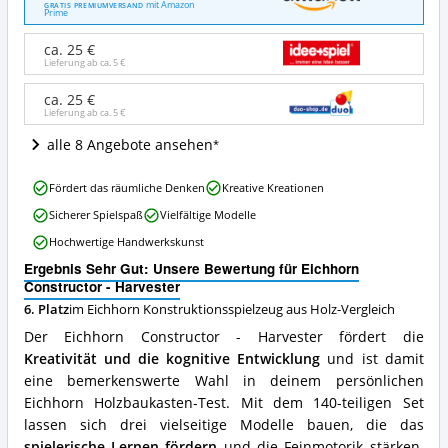
Constructor
mit Amazon
GRATIS PREMIUMVERSAND
Prime
-
Harvester
ca. 25 €
Angebote:
Lieferung ab ca.
5 €
Wo
ist
ca. 25 €
dieses
Lieferung ab ca.
5 €
Eichhorn
Konstruktionsspielzeug
alle 8 Angebote ansehen
aus
Holz
Eichhorn
Fördert das räumliche Denken
Kreative Kreationen
erhältlich?
Constructor
Sicherer Spielspaß
Vielfältige Modelle
-
Harvester
Hochwertige Handwerkskunst
Vorteile:
Ergebnis Sehr Gut: Unsere Bewertung für Eichhorn
Was
Constructor - Harvester
spricht
für
6. Platz
im Eichhorn Konstruktionsspielzeug aus Holz-Vergleich
dieses
Der Eichhorn Constructor - Harvester fördert die
Eichhorn
Kreativität und die kognitive Entwicklung
und ist damit
Konstruktionsspielzeug
eine bemerkenswerte Wahl in deinem persönlichen
aus
Holz?
Eichhorn Holzbaukasten-Test. Mit dem 140-teiligen Set
lassen sich drei vielseitige Modelle bauen, die das
spielerische Lernen fördern
und die Feinmotorik stärken.