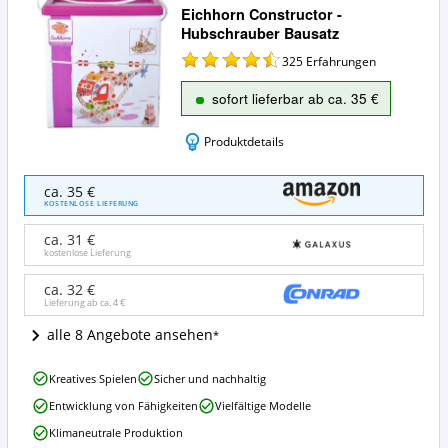
Eichhorn Constructor -
Hubschrauber Bausatz
325
Erfahrungen
sofort lieferbar ab ca. 35 €
Produktdetails
Eichhorn
ca. 35 €
Constructor
KOSTENLOSE LIEFERUNG
-
Hubschrauber
ca. 31 €
Bausatz
kostenlose Lieferung
Angebote:
Wo
ca. 32 €
Lieferung ab ca.
4 €
ist
dieses
alle 8 Angebote ansehen
Eichhorn
Konstruktionsspielzeug
Eichhorn
aus
Kreatives Spielen
Sicher und nachhaltig
Constructor
Holz
Entwicklung von Fähigkeiten
Vielfältige Modelle
-
erhältlich?
Hubschrauber
Klimaneutrale Produktion
Bausatz