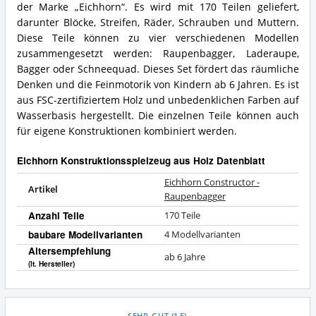
der Marke „Eichhorn“. Es wird mit 170 Teilen geliefert,
darunter Blöcke, Streifen, Räder, Schrauben und Muttern.
Diese Teile können zu vier verschiedenen Modellen
zusammengesetzt werden: Raupenbagger, Laderaupe,
Bagger oder Schneequad. Dieses Set fördert das räumliche
Denken und die Feinmotorik von Kindern ab 6 Jahren. Es ist
aus FSC-zertifiziertem Holz und unbedenklichen Farben auf
Wasserbasis hergestellt. Die einzelnen Teile können auch
für eigene Konstruktionen kombiniert werden.
Eichhorn Konstruktionsspielzeug aus Holz Datenblatt
Eichhorn Constructor -
Artikel
Raupenbagger
Anzahl Teile
170 Teile
baubare Modellvarianten
4 Modellvarianten
Altersempfehlung
ab 6 Jahre
(lt. Hersteller)
SEHR GUT
(
1,5
)