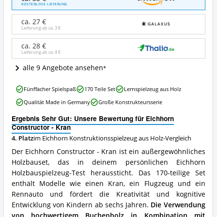
Constructor
KOSTENLOSE LIEFERUNG
-
Kran
ca. 27 €
Angebote:
Lieferung ab ca.
3 €
Wo
ist
ca. 28 €
Lieferung ab ca.
4 €
dieses
Eichhorn
alle 9 Angebote ansehen
Konstruktionsspielzeug
aus
Eichhorn
Holz
Fünffacher Spielspaß
170 Teile Set
Lernspielzeug aus Holz
Constructor
erhältlich?
Qualität Made in Germany
Große Konstrukteursserie
-
Kran
Ergebnis Sehr Gut: Unsere Bewertung für Eichhorn
Vorteile:
Constructor - Kran
Was
4. Platz
im Eichhorn Konstruktionsspielzeug aus Holz-Vergleich
spricht
für
Der Eichhorn Constructor - Kran ist ein außergewöhnliches
dieses
Holzbauset, das in deinem persönlichen Eichhorn
Eichhorn
Holzbauspielzeug-Test heraussticht. Das 170-teilige Set
Konstruktionsspielzeug
aus
enthält Modelle wie einen Kran, ein Flugzeug und ein
Holz?
Rennauto und fördert die Kreativität und kognitive
Entwicklung von Kindern ab sechs Jahren.
Die Verwendung
von hochwertigem Buchenholz in Kombination mit