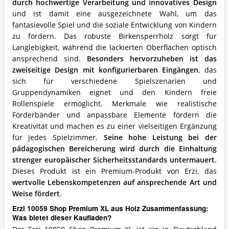
durch hochwertige Verarbeitung und innovatives Design
für
diesen
und ist damit eine ausgezeichnete Wahl, um das
Kaufladen?
fantasievolle Spiel und die soziale Entwicklung von Kindern
zu fördern. Das robuste Birkensperrholz sorgt für
Langlebigkeit, während die lackierten Oberflächen optisch
ansprechend sind.
Besonders hervorzuheben ist das
zweiseitige Design mit konfigurierbaren Eingängen
, das
sich für verschiedene Spielszenarien und
Gruppendynamiken eignet und den Kindern freie
Rollenspiele ermöglicht. Merkmale wie realistische
Förderbänder und anpassbare Elemente fördern die
Kreativität und machen es zu einer vielseitigen Ergänzung
für jedes Spielzimmer.
Seine hohe Leistung bei der
pädagogischen Bereicherung wird durch die Einhaltung
strenger europäischer Sicherheitsstandards untermauert.
Dieses Produkt ist ein Premium-Produkt von Erzi, das
wertvolle Lebenskompetenzen auf ansprechende Art und
Weise fördert
.
Erzi 10059 Shop Premium XL aus Holz Zusammenfassung:
Was bietet dieser Kaufladen?