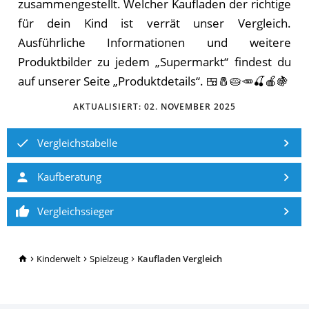
zusammengestellt. Welcher Kaufladen der richtige
für dein Kind ist verrät unser Vergleich.
Ausführliche Informationen und weitere
Produktbilder zu jedem „Supermarkt“ findest du
auf unserer Seite „Produktdetails“. 🍱🧂🥧🥕🍒🍎🍇
AKTUALISIERT:
02. NOVEMBER 2025
Vergleichstabelle
Kaufberatung
Vergleichssieger
TopRatgeber24.de
Kinderwelt
Spielzeug
Kaufladen Vergleich