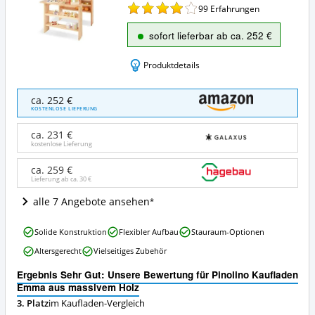
99
Erfahrungen
sofort lieferbar ab ca. 252 €
Produktdetails
Pinolino
ca. 252 €
Kaufladen
KOSTENLOSE LIEFERUNG
Emma
aus
ca. 231 €
massivem
kostenlose Lieferung
Holz
Angebote:
ca. 259 €
Lieferung ab ca.
30 €
Wo
ist
alle 7 Angebote ansehen
dieser
Kaufladen
Pinolino
erhältlich?
Solide Konstruktion
Flexibler Aufbau
Stauraum-Optionen
Kaufladen
Altersgerecht
Vielseitiges Zubehör
Emma
aus
Ergebnis Sehr Gut: Unsere Bewertung für Pinolino Kaufladen
massivem
Emma aus massivem Holz
Holz
3. Platz
im Kaufladen-Vergleich
Vorteile: