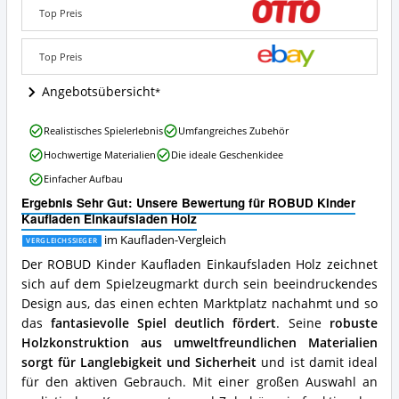
Einkaufsladen
Top Preis
Holz
Angebote:
Wo
Top Preis
ist
dieser
Angebotsübersicht
Kaufladen
erhältlich?
ROBUD
Realistisches Spielerlebnis
Umfangreiches Zubehör
Kinder
Hochwertige Materialien
Die ideale Geschenkidee
Kaufladen
Einkaufsladen
Einfacher Aufbau
Holz
Ergebnis Sehr Gut: Unsere Bewertung für ROBUD Kinder
Vorteile:
Kaufladen Einkaufsladen Holz
Was
spricht
im Kaufladen-Vergleich
VERGLEICHSSIEGER
für
Der ROBUD Kinder Kaufladen Einkaufsladen Holz zeichnet
diesen
sich auf dem Spielzeugmarkt durch sein beeindruckendes
Kaufladen?
Design aus, das einen echten Marktplatz nachahmt und so
das
fantasievolle Spiel deutlich fördert
. Seine
robuste
Holzkonstruktion aus umweltfreundlichen Materialien
sorgt für Langlebigkeit und Sicherheit
und ist damit ideal
für den aktiven Gebrauch. Mit einer großen Auswahl an