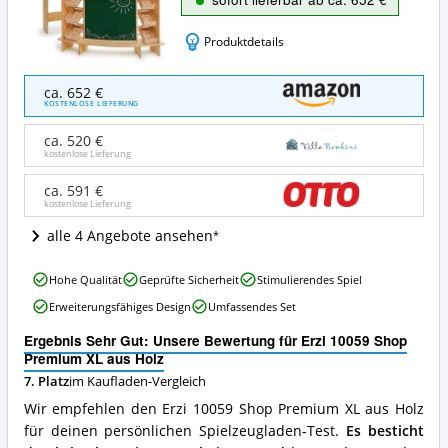
Produktdetails
Erzi
ca. 652 €
10059
KOSTENLOSE LIEFERUNG
Shop
Premium
ca. 520 €
XL
kostenlose Lieferung
aus
Holz
ca. 591 €
kostenlose Lieferung
Angebote:
Wo
alle 4 Angebote ansehen
ist
dieser
Erzi
Kaufladen
Hohe Qualität
Geprüfte Sicherheit
Stimulierendes Spiel
10059
erhältlich?
Erweiterungsfähiges Design
Umfassendes Set
Shop
Premium
Ergebnis Sehr Gut: Unsere Bewertung für Erzi 10059 Shop
XL
Premium XL aus Holz
aus
7. Platz
im Kaufladen-Vergleich
Holz
Vorteile:
Wir empfehlen den Erzi 10059 Shop Premium XL aus Holz
Was
für deinen persönlichen Spielzeugladen-Test.
Es besticht
spricht