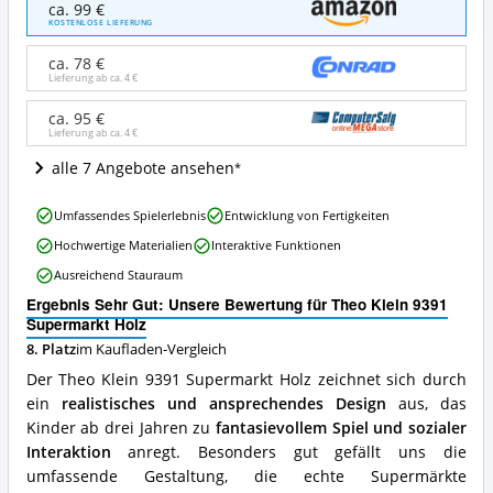
Theo
ca. 99 €
Klein
KOSTENLOSE LIEFERUNG
9391
Supermarkt
ca. 78 €
Holz
Lieferung ab ca.
4 €
Angebote:
Wo
ca. 95 €
Lieferung ab ca.
4 €
ist
dieser
alle 7 Angebote ansehen
Kaufladen
erhältlich?
Theo
Umfassendes Spielerlebnis
Entwicklung von Fertigkeiten
Klein
Hochwertige Materialien
Interaktive Funktionen
9391
Supermarkt
Ausreichend Stauraum
Holz
Ergebnis Sehr Gut: Unsere Bewertung für Theo Klein 9391
Vorteile:
Supermarkt Holz
Was
spricht
8. Platz
im Kaufladen-Vergleich
für
Der Theo Klein 9391 Supermarkt Holz zeichnet sich durch
diesen
ein
realistisches und ansprechendes Design
aus, das
Kaufladen?
Kinder ab drei Jahren zu
fantasievollem Spiel und sozialer
Interaktion
anregt. Besonders gut gefällt uns die
umfassende Gestaltung, die echte Supermärkte