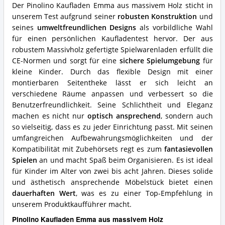
Was
Der Pinolino Kaufladen Emma aus massivem Holz sticht in
spricht
unserem Test aufgrund seiner
robusten Konstruktion
und
für
seines
umweltfreundlichen Designs
als vorbildliche Wahl
diesen
Kaufladen?
für einen persönlichen Kaufladentest hervor. Der aus
robustem Massivholz gefertigte Spielwarenladen erfüllt die
CE-Normen und sorgt für eine
sichere Spielumgebung
für
kleine Kinder. Durch das flexible Design mit einer
montierbaren Seitentheke lässt er sich leicht an
verschiedene Räume anpassen und verbessert so die
Benutzerfreundlichkeit. Seine Schlichtheit und Eleganz
machen es nicht nur
optisch ansprechend
, sondern auch
so vielseitig, dass es zu jeder Einrichtung passt. Mit seinen
umfangreichen Aufbewahrungsmöglichkeiten und der
Kompatibilität mit Zubehörsets regt es zum
fantasievollen
Spielen
an und macht Spaß beim Organisieren. Es ist ideal
für Kinder im Alter von zwei bis acht Jahren. Dieses solide
und ästhetisch ansprechende Möbelstück bietet einen
dauerhaften Wert
, was es zu einer Top-Empfehlung in
unserem Produktkaufführer macht.
Pinolino Kaufladen Emma aus massivem Holz