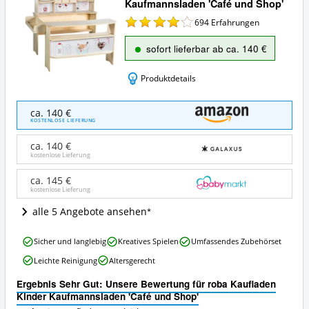
Kaufmannsladen 'Café und Shop'
694
Erfahrungen
sofort lieferbar ab ca. 140 €
Produktdetails
roba
ca. 140 €
Kaufladen
KOSTENLOSE LIEFERUNG
Kinder
Kaufmannsladen
ca. 140 €
'Café
kostenlose Lieferung
und
Shop'
ca. 145 €
kostenlose Lieferung
Angebote:
Wo
alle 5 Angebote ansehen
ist
dieser
roba
Kaufladen
Sicher und langlebig
Kreatives Spielen
Umfassendes Zubehörset
Kaufladen
erhältlich?
Leichte Reinigung
Altersgerecht
Kinder
Kaufmannsladen
Ergebnis Sehr Gut: Unsere Bewertung für roba Kaufladen
'Café
Kinder Kaufmannsladen 'Café und Shop'
und