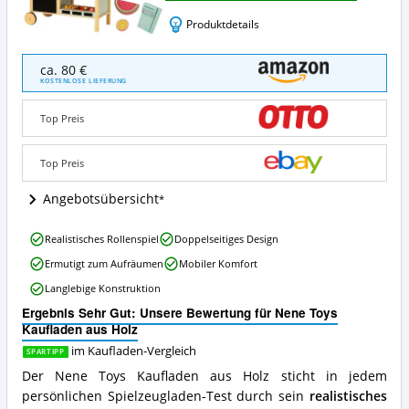
Produktdetails
Nene
ca. 80 €
Toys
KOSTENLOSE LIEFERUNG
Kaufladen
aus
Top Preis
Holz
Angebote:
Wo
Top Preis
ist
dieser
Angebotsübersicht
Kaufladen
erhältlich?
Nene
Realistisches Rollenspiel
Doppelseitiges Design
Toys
Ermutigt zum Aufräumen
Mobiler Komfort
Kaufladen
aus
Langlebige Konstruktion
Holz
Ergebnis Sehr Gut: Unsere Bewertung für Nene Toys
Vorteile:
Kaufladen aus Holz
Was
spricht
im Kaufladen-Vergleich
SPARTIPP
für
Der Nene Toys Kaufladen aus Holz sticht in jedem
diesen
persönlichen Spielzeugladen-Test durch sein
realistisches
Kaufladen?