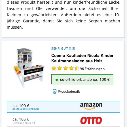
dieses Produkt herstellt und nur kinderfreundliche Lacke,
Lasuren und Öle verwendet, um die Sicherheit Ihrer
Kleinen zu gewährleisten. Außerdem bietet es eine 10-
jährige Garantie, damit Sie sich keine Sorgen machen
müssen.
SEHR GUT
(
1,5
)
Coemo Kaufladen Nicola Kinder
Kaufmannsladen aus Holz
96
Erfahrungen
sofort lieferbar ab ca. 100 €
Produktdetails
Coemo
ca. 100 €
Kaufladen
KOSTENLOSE LIEFERUNG
Nicola
Kinder
ca. 105 €
Kaufmannsladen
Lieferung ab ca.
5 €