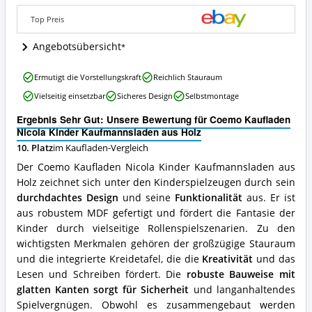
aus
Holz
Top Preis
Angebote:
Wo
Angebotsübersicht
ist
dieser
Coemo
Kaufladen
Ermutigt die Vorstellungskraft
Reichlich Stauraum
Kaufladen
erhältlich?
Vielseitig einsetzbar
Sicheres Design
Selbstmontage
Nicola
Kinder
Ergebnis Sehr Gut: Unsere Bewertung für Coemo Kaufladen
Kaufmannsladen
Nicola Kinder Kaufmannsladen aus Holz
aus
10. Platz
im Kaufladen-Vergleich
Holz
Vorteile:
Der Coemo Kaufladen Nicola Kinder Kaufmannsladen aus
Was
Holz zeichnet sich unter den Kinderspielzeugen durch sein
spricht
durchdachtes Design
und seine
Funktionalität
aus. Er ist
für
diesen
aus robustem MDF gefertigt und fördert die Fantasie der
Kaufladen?
Kinder durch vielseitige Rollenspielszenarien. Zu den
wichtigsten Merkmalen gehören der großzügige Stauraum
und die integrierte Kreidetafel, die die
Kreativität
und das
Lesen und Schreiben fördert. Die
robuste Bauweise mit
glatten Kanten sorgt für Sicherheit
und langanhaltendes
Spielvergnügen. Obwohl es zusammengebaut werden