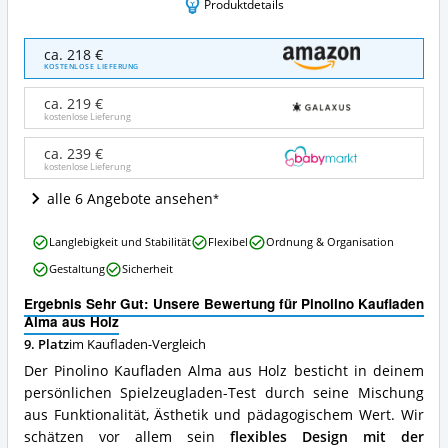
Produktdetails
Pinolino
ca. 218 €
Kaufladen
KOSTENLOSE LIEFERUNG
Alma
aus
ca. 219 €
Holz
kostenlose Lieferung
Angebote:
Wo
ca. 239 €
kostenlose Lieferung
ist
dieser
alle 6 Angebote ansehen
Kaufladen
erhältlich?
Pinolino
Langlebigkeit und Stabilität
Flexibel
Ordnung & Organisation
Kaufladen
Gestaltung
Sicherheit
Alma
aus
Ergebnis Sehr Gut: Unsere Bewertung für Pinolino Kaufladen
Holz
Alma aus Holz
Vorteile:
9. Platz
im Kaufladen-Vergleich
Was
spricht
Der Pinolino Kaufladen Alma aus Holz besticht in deinem
für
persönlichen Spielzeugladen-Test durch seine Mischung
diesen
aus Funktionalität, Ästhetik und pädagogischem Wert. Wir
Kaufladen?
schätzen vor allem sein
flexibles Design mit der