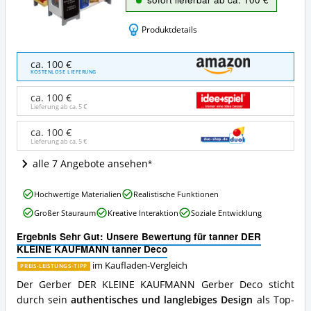
Produktdetails
tanner
ca. 100 €
DER
KOSTENLOSE LIEFERUNG
KLEINE
KAUFMANN
ca. 100 €
tanner
Lieferung ab ca.
5 €
Deco
Angebote:
ca. 100 €
Lieferung ab ca.
5 €
Wo
ist
alle 7 Angebote ansehen
dieser
Kaufladen
tanner
erhältlich?
Hochwertige Materialien
Realistische Funktionen
DER
Großer Stauraum
Kreative Interaktion
Soziale Entwicklung
KLEINE
KAUFMANN
Ergebnis Sehr Gut: Unsere Bewertung für tanner DER
tanner
KLEINE KAUFMANN tanner Deco
Deco
Vorteile:
im Kaufladen-Vergleich
PREIS-LEISTUNGS-TIPP
Was
Der Gerber DER KLEINE KAUFMANN Gerber Deco sticht
spricht
durch sein
authentisches und langlebiges Design
als Top-
für