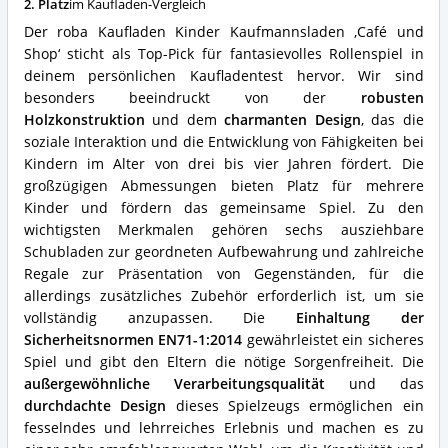
2. Platz
im Kaufladen-Vergleich
Shop'
Vorteile:
Der roba Kaufladen Kinder Kaufmannsladen ‚Café und
Was
Shop‘ sticht als Top-Pick für fantasievolles Rollenspiel in
spricht
deinem persönlichen Kaufladentest hervor. Wir sind
für
diesen
besonders beeindruckt von der
robusten
Kaufladen?
Holzkonstruktion
und dem
charmanten Design
, das die
soziale Interaktion und die Entwicklung von Fähigkeiten bei
Kindern im Alter von drei bis vier Jahren fördert. Die
großzügigen Abmessungen bieten Platz für mehrere
Kinder und fördern das gemeinsame Spiel. Zu den
wichtigsten Merkmalen gehören sechs ausziehbare
Schubladen zur geordneten Aufbewahrung und zahlreiche
Regale zur Präsentation von Gegenständen, für die
allerdings zusätzliches Zubehör erforderlich ist, um sie
vollständig anzupassen. Die
Einhaltung der
Sicherheitsnormen EN71-1:2014
gewährleistet ein sicheres
Spiel und gibt den Eltern die nötige Sorgenfreiheit. Die
außergewöhnliche Verarbeitungsqualität
und das
durchdachte Design
dieses Spielzeugs ermöglichen ein
fesselndes und lehrreiches Erlebnis und machen es zu