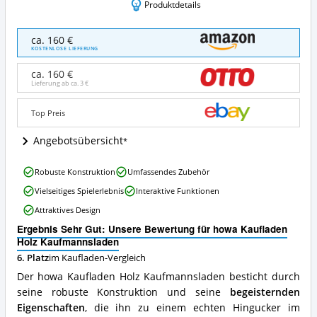
Produktdetails
howa
ca. 160 €
Kaufladen
KOSTENLOSE LIEFERUNG
Holz
Kaufmannsladen
ca. 160 €
Angebote:
Lieferung ab ca.
3 €
Wo
ist
Top Preis
dieser
Kaufladen
Angebotsübersicht
erhältlich?
howa
Robuste Konstruktion
Umfassendes Zubehör
Kaufladen
Vielseitiges Spielerlebnis
Interaktive Funktionen
Holz
Kaufmannsladen
Attraktives Design
Vorteile:
Ergebnis Sehr Gut: Unsere Bewertung für howa Kaufladen
Was
Holz Kaufmannsladen
spricht
für
6. Platz
im Kaufladen-Vergleich
diesen
Der howa Kaufladen Holz Kaufmannsladen besticht durch
Kaufladen?
seine robuste Konstruktion und seine
begeisternden
Eigenschaften
, die ihn zu einem echten Hingucker im