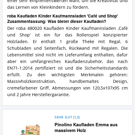
einer sehr empfehlenswerten Wahl, um die Kreativität und
das Lernen von Kleinkindern zu fördern.
roba Kaufladen Kinder Kaufmannsladen 'Café und Shop'
Zusammenfassung: Was bietet dieser Kaufladen?
Der roba 480020 Kaufladen Kinder Kaufmannsladen ‚Café
und Shop‘ ist ein für das Rollenspiel konzipierter
Holzladen. Er enthält 1 große Theke mit Regal, 6
Schubladen und Seitenfach, Rückwand mit Regalen. Die
Lebensmittel sind nicht im Lieferumfang enthalten, dafür
aber ein umfangreiches Kaufladenzubehör, das nach
EN71-1:2014 zertifiziert ist und die Sicherheitsstandards
erfüllt. Zu den wichtigsten Merkmalen gehören:
Massivholzkonstruktion, handbemaltes Design,
cremefarbener Griff, Abmessungen von 120,5x107x95 cm
und 2 Jahre Herstellergarantie.
SEHR GUT
(
1,3
)
Pinolino Kaufladen Emma aus
massivem Holz