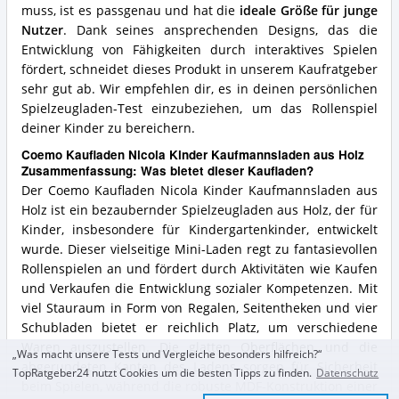
muss, ist es passgenau und hat die
ideale Größe für junge
Nutzer
. Dank seines ansprechenden Designs, das die
Entwicklung von Fähigkeiten durch interaktives Spielen
fördert, schneidet dieses Produkt in unserem Kaufratgeber
sehr gut ab. Wir empfehlen dir, es in deinen persönlichen
Spielzeugladen-Test einzubeziehen, um das Rollenspiel
deiner Kinder zu bereichern.
Coemo Kaufladen Nicola Kinder Kaufmannsladen aus Holz
Zusammenfassung: Was bietet dieser Kaufladen?
Der Coemo Kaufladen Nicola Kinder Kaufmannsladen aus
Holz ist ein bezaubernder Spielzeugladen aus Holz, der für
Kinder, insbesondere für Kindergartenkinder, entwickelt
wurde. Dieser vielseitige Mini-Laden regt zu fantasievollen
Rollenspielen an und fördert durch Aktivitäten wie Kaufen
und Verkaufen die Entwicklung sozialer Kompetenzen. Mit
viel Stauraum in Form von Regalen, Seitentheken und vier
Schubladen bietet er reichlich Platz, um verschiedene
Waren auszustellen. Die glatten Oberflächen und die
„Was macht unsere Tests und Vergleiche besonders hilfreich?“
abgerundeten Kanten des Ladens sorgen für Sicherheit
TopRatgeber24 nutzt Cookies um die besten Tipps zu finden.
Datenschutz
beim Spielen, während die robuste MDF-Konstruktion einer