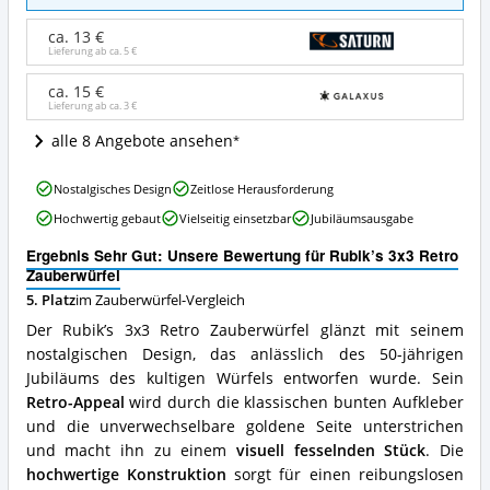
Retro
Zauberwürfel
ca. 13 €
Angebote:
Lieferung ab ca.
5 €
Wo
ist
ca. 15 €
dieser
Lieferung ab ca.
3 €
Zauberwürfel
erhältlich?
alle 8 Angebote ansehen
Rubik’s
Nostalgisches Design
Zeitlose Herausforderung
3x3
Hochwertig gebaut
Vielseitig einsetzbar
Jubiläumsausgabe
Retro
Zauberwürfel
Ergebnis Sehr Gut: Unsere Bewertung für Rubik’s 3x3 Retro
Vorteile:
Zauberwürfel
Was
5. Platz
im Zauberwürfel-Vergleich
spricht
für
Der Rubik’s 3x3 Retro Zauberwürfel glänzt mit seinem
diesen
nostalgischen Design, das anlässlich des 50-jährigen
Zauberwürfel?
Jubiläums des kultigen Würfels entworfen wurde. Sein
Retro-Appeal
wird durch die klassischen bunten Aufkleber
und die unverwechselbare goldene Seite unterstrichen
und macht ihn zu einem
visuell fesselnden Stück
. Die
hochwertige Konstruktion
sorgt für einen reibungslosen