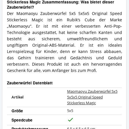
Stickerless Magic Zusammenfassung: Was bietet dieser
Zauberwürfel?
Der Maomaoyu Zauberwürfel 5x5 5x5x5 Original Speed
Stickerless Magic ist ein Rubik’s Cube der Marke
„Maomaoyu“. Er ist mit einer verbesserten Anti-Pop-
Technologie ausgestattet, hat keine scharfen Kanten und
besteht aus sicherem, umweltfreundlichem und
ungiftigem Original-ABS-Material. Er ist ein ideales
Lernspielzeug für Kinder, denn er kann Stress abbauen,
das Gehirn trainieren und Gedächtnis und Geduld
verbessern. Dieses Produkt ist auch ein hervorragendes
Geschenk für alle, vom Anfänger bis zum Profi.
Zauberwürfel Datenblatt
Maomaoyu Zauberwürfel 5x5
Artikel
5x5x5 Original Speed
Stickerless Magic
Größe
5x5
Speedcube
J
a
Produktabmessung
6.5 x 6.5 x 6.5 cm