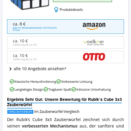
Produktdetails
Rubik’s
ca. 8 €
Cube
mit Amazon
GRATIS PREMIUMVERSAND
Prime
3x3
Zauberwürfel
ca. 10 €
Angebote:
Lieferung ab ca.
6 €
Wo
ist
ca. 10 €
dieser
Lieferung ab ca.
5 €
Zauberwürfel
erhältlich?
alle 10 Angebote ansehen
Rubik’s
Klassische Herausforderung
Verbesserte Leistung
Cube
Langlebiges Design
Tragbarer Spaß
Inklusive Unterhaltung
3x3
Zauberwürfel
Ergebnis Sehr Gut: Unsere Bewertung für Rubik’s Cube 3x3
Vorteile:
Zauberwürfel
Was
spricht
im Zauberwürfel-Vergleich
VERGLEICHSSIEGER
für
Der Rubik’s Cube 3x3 Zauberwürfel zeichnet sich durch
diesen
seinen
verbesserten Mechanismus
aus, der sanftere und
Zauberwürfel?