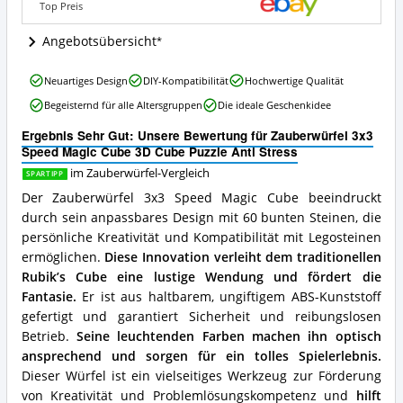
Top Preis
Puzzle
Anti
Angebotsübersicht
Stress
Angebote:
Wo
Zauberwürfel
Neuartiges Design
DIY-Kompatibilität
Hochwertige Qualität
ist
3x3
Begeisternd für alle Altersgruppen
Die ideale Geschenkidee
dieser
Speed
Zauberwürfel
Magic
Ergebnis Sehr Gut: Unsere Bewertung für Zauberwürfel 3x3
erhältlich?
Cube
Speed Magic Cube 3D Cube Puzzle Anti Stress
3D
Cube
im Zauberwürfel-Vergleich
SPARTIPP
Puzzle
Der Zauberwürfel 3x3 Speed Magic Cube beeindruckt
Anti
durch sein anpassbares Design mit 60 bunten Steinen, die
Stress
persönliche Kreativität und Kompatibilität mit Legosteinen
Vorteile:
Was
ermöglichen.
Diese Innovation verleiht dem traditionellen
spricht
Rubik’s Cube eine lustige Wendung und fördert die
für
Fantasie.
Er ist aus haltbarem, ungiftigem ABS-Kunststoff
diesen
gefertigt und garantiert Sicherheit und reibungslosen
Zauberwürfel?
Betrieb.
Seine leuchtenden Farben machen ihn optisch
ansprechend und sorgen für ein tolles Spielerlebnis.
Dieser Würfel ist ein vielseitiges Werkzeug zur Förderung
von Kreativität und Problemlösungskompetenz und
hilft