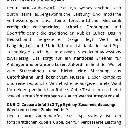
8. Platz
im Zauberwürfel-Vergleich
diesen
Zauberwürfel?
Der CUBIDI Zauberwürfel 3x3 Typ Sydney zeichnet sich
durch seine außergewöhnliche Leistung und moderne
Verbesserungen aus.
Seine fortschrittliche Mechanik
ermöglicht geschmeidige, schnelle Drehungen
und
übertrifft damit die traditionellen Rubik’s Cubes. Das in
Deutschland hergestellte Design legt Wert auf
Langlebigkeit und Stabilität
und ist dank der Anti-Pop-
Technologie auch bei intensiven Speedcubing-Sessions
zuverlässig. Das sorgt für ein
nahtloses Erlebnis für
Anfänger und erfahrene Löser
. Außerdem dient der Würfel
zum
Stressabbau und bietet eine Mischung aus
Unterhaltung und kognitivem Nutzen
. Dieser kompakte
und reisefreundliche Würfel ist eine ausgezeichnete Wahl
für deinen persönlichen Rubik’s Cube Test, denn er bietet
sowohl
Herausforderungen als auch Wachstumspotenzial
.
CUBIDI Zauberwürfel 3x3 Typ Sydney Zusammenfassung:
Was bietet dieser Zauberwürfel?
„Was macht unsere Tests und Vergleiche besonders hilfreich?“
Der CUBIDI Zauberwürfel 3x3 Typ Sydney ist ein
TopRatgeber24 nutzt Cookies um die besten Tipps zu finden.
Datenschutz
fortschrittlicher Rubik’s Cube, der für verbesserte Leistung