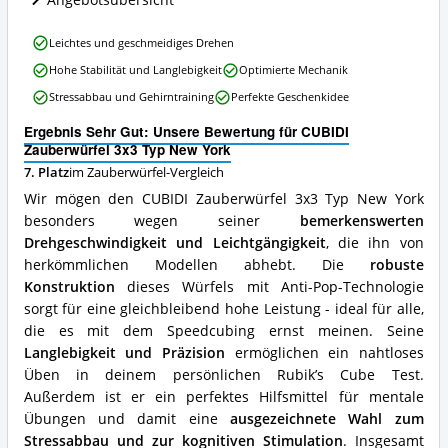
dieser
Zauberwürfel
erhältlich?
CUBIDI
Leichtes und geschmeidiges Drehen
Zauberwürfel
Hohe Stabilität und Langlebigkeit
Optimierte Mechanik
3x3
Typ
Stressabbau und Gehirntraining
Perfekte Geschenkidee
New
York
Ergebnis Sehr Gut: Unsere Bewertung für CUBIDI
Vorteile:
Zauberwürfel 3x3 Typ New York
Was
7. Platz
im Zauberwürfel-Vergleich
spricht
Wir mögen den CUBIDI Zauberwürfel 3x3 Typ New York
für
diesen
besonders wegen seiner
bemerkenswerten
Zauberwürfel?
Drehgeschwindigkeit und Leichtgängigkeit
, die ihn von
herkömmlichen Modellen abhebt. Die
robuste
Konstruktion
dieses Würfels mit Anti-Pop-Technologie
sorgt für eine gleichbleibend hohe Leistung - ideal für alle,
die es mit dem Speedcubing ernst meinen. Seine
Langlebigkeit und Präzision
ermöglichen ein nahtloses
Üben in deinem persönlichen Rubik’s Cube Test.
Außerdem ist er ein perfektes Hilfsmittel für mentale
Übungen und damit eine
ausgezeichnete Wahl zum
Stressabbau und zur kognitiven Stimulation
. Insgesamt