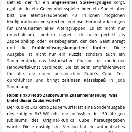
Betrieb, der für ein
angenehmes Spielvergnügen
sorgt,
egal ob du ein Gelegenheitsspieler oder ein Speedcuber
bist. Die atemberaubenden 43 Trillionen möglichen
Konfigurationen versprechen endlose Herausforderungen
für Enthusiasten aller Altersgruppen. Es ist nicht nur
unterhaltsam, sondern eignet sich auch perfekt als
Zappelphilipp oder Reisebegleiter, der den Geist anregt
und die
Problemlösungskompetenz fördert
. Diese
Ausgabe ist nicht nur ein Puzzle, sondern auch ein
Sammlerstück, das historischen Charme mit moderner
Handwerkskunst verbindet. Sie ist sehr empfehlenswert
für alle, die einen persönlichen Rubik’s Cube Test
durchführen und bringt
zeitlosen Rätselspaß
in jede
Sammlung.
Rubik’s 3x3 Retro Zauberwürfel Zusammenfassung: Was
bietet dieser Zauberwürfel?
Der Rubik’s 3x3 Retro Zauberwürfel ist eine Sonderausgabe
des kultigen 3x3-Würfels, die anlässlich des 50-jährigen
Jubiläums des Original-Rubik’s Cube herausgegeben
wurde. Diese nostalgische Version hat ein authentisches