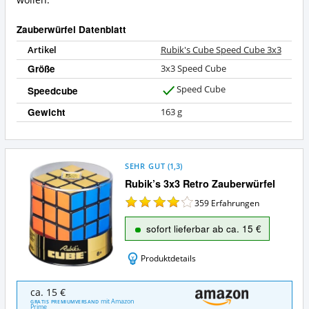
wollen.
Zauberwürfel Datenblatt
Artikel
Rubik's Cube Speed Cube 3x3
Größe
3x3 Speed Cube
Speed Cube
Speedcube
J
a
Gewicht
163 g
SEHR GUT
(
1,3
)
Rubik’s 3x3 Retro Zauberwürfel
359
Erfahrungen
sofort lieferbar ab ca. 15 €
Produktdetails
Rubik’s
ca. 15 €
3x3
mit Amazon
GRATIS PREMIUMVERSAND
Prime