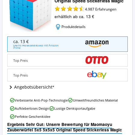
Original Speed Stickerless Magic
4.987
Erfahrungen
erhältlich ab ca. 13 €
Produktdetails
Maomaoyu
ca. 13 €
Zauberwürfel
mit Amazon
GRATIS PREMIUMVERSAND
Prime
5x5
5x5x5
Original
Top Preis
Speed
Stickerless
Top Preis
Magic
Angebote:
Angebotsübersicht
Wo
ist
dieser
Maomaoyu
Verbesserte Anti-Pop-Technologie
Umweltfreundliches Material
Zauberwürfel
Zauberwürfel
Aufkleberloses Design
Lustige Denksportaufgabe
erhältlich?
5x5
5x5x5
Perfekte Geschenkidee
Original
Ergebnis Sehr Gut: Unsere Bewertung für Maomaoyu
Speed
Zauberwürfel 5x5 5x5x5 Original Speed Stickerless Magic
Stickerless