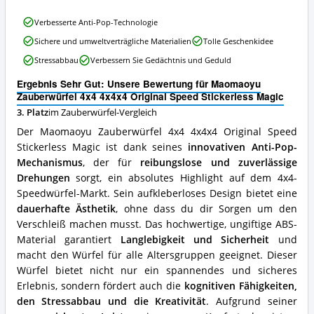
ist
dieser
Maomaoyu
Verbesserte Anti-Pop-Technologie
Zauberwürfel
Zauberwürfel
Sichere und umweltverträgliche Materialien
Tolle Geschenkidee
erhältlich?
4x4
4x4x4
Stressabbau
Verbessern Sie Gedächtnis und Geduld
Original
Speed
Ergebnis Sehr Gut: Unsere Bewertung für Maomaoyu
Stickerless
Zauberwürfel 4x4 4x4x4 Original Speed Stickerless Magic
Magic
3. Platz
im Zauberwürfel-Vergleich
Vorteile:
Der Maomaoyu Zauberwürfel 4x4 4x4x4 Original Speed
Was
spricht
Stickerless Magic ist dank seines
innovativen Anti-Pop-
für
Mechanismus
, der für
reibungslose und zuverlässige
diesen
Drehungen
sorgt, ein absolutes Highlight auf dem 4x4-
Zauberwürfel?
Speedwürfel-Markt. Sein aufkleberloses Design bietet eine
dauerhafte Ästhetik
, ohne dass du dir Sorgen um den
Verschleiß machen musst. Das hochwertige, ungiftige ABS-
Material garantiert
Langlebigkeit und Sicherheit
und
macht den Würfel für alle Altersgruppen geeignet. Dieser
Würfel bietet nicht nur ein spannendes und sicheres
Erlebnis, sondern fördert auch die
kognitiven Fähigkeiten,
den Stressabbau und die Kreativität
. Aufgrund seiner