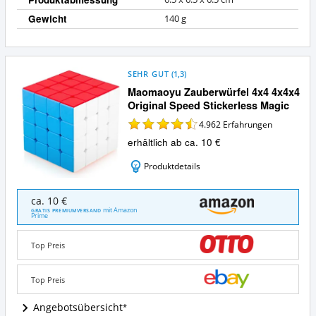
Gewicht
140 g
SEHR GUT
(
1,3
)
Maomaoyu Zauberwürfel 4x4 4x4x4
Original Speed Stickerless Magic
4.962
Erfahrungen
erhältlich ab ca. 10 €
Produktdetails
Maomaoyu
ca. 10 €
Zauberwürfel
mit Amazon
GRATIS PREMIUMVERSAND
Prime
4x4
4x4x4
Original
Top Preis
Speed
Stickerless
Top Preis
Magic
Angebote:
Angebotsübersicht
Wo