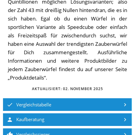
Quintillionen möglichen Lösungsvarianten; also
der Zahl 43 mit dreißig Nullen hintendran, die es in
sich haben. Egal ob du einen Würfel in der
sportlichen Variante als Speedcube oder einfach
als Freizeitspaß für zwischendurch suchst, wir
haben eine Auswahl der trendigsten Zauberwürfel
für Dich zusammengestellt. Aus­führ­li­che
In­for­ma­tio­nen und weitere Produktbilder zu
je­dem Zauberwürfel fin­dest du auf un­se­rer Sei­te
„Pro­dukt­de­tails“.
AKTUALISIERT:
02. NOVEMBER 2025
Vergleichstabelle
Kaufberatung
Vergleichssieger