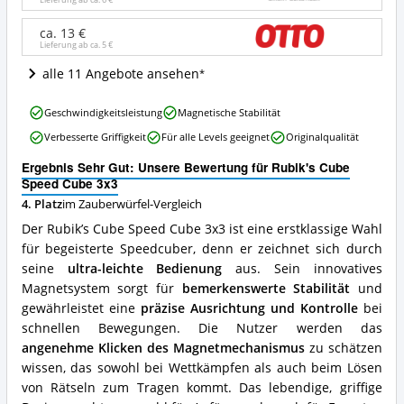
Angebote:
Wo
ca. 13 €
ist
Lieferung ab ca.
5 €
dieser
Zauberwürfel
alle 11 Angebote ansehen
erhältlich?
Rubik's
Geschwindigkeitsleistung
Magnetische Stabilität
Cube
Verbesserte Griffigkeit
Für alle Levels geeignet
Originalqualität
Speed
Cube
Ergebnis Sehr Gut: Unsere Bewertung für Rubik's Cube
3x3
Speed Cube 3x3
Vorteile:
4. Platz
im Zauberwürfel-Vergleich
Was
spricht
Der Rubik’s Cube Speed Cube 3x3 ist eine erstklassige Wahl
für
für begeisterte Speedcuber, denn er zeichnet sich durch
diesen
seine
ultra-leichte Bedienung
aus. Sein innovatives
Zauberwürfel?
Magnetsystem sorgt für
bemerkenswerte Stabilität
und
gewährleistet eine
präzise Ausrichtung und Kontrolle
bei
schnellen Bewegungen. Die Nutzer werden das
angenehme Klicken des Magnetmechanismus
zu schätzen
wissen, das sowohl bei Wettkämpfen als auch beim Lösen
von Rätseln zum Tragen kommt. Das lebendige, griffige