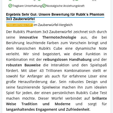
Phantom
Tragbare Unterhaltung
Nostalgische Anziehungskraft
3x3
Zauberwürfel
Ergebnis Sehr Gut: Unsere Bewertung für Rubik’s Phantom
Vorteile:
3x3 Zauberwürfel
Was
spricht
im Zauberwürfel-Vergleich
PREIS-LEISTUNGS-TIPP
für
Der Rubik’s Phantom 3x3 Zauberwürfel zeichnet sich durch
diesen
seine
innovative Thermotechnologie
aus, die bei
Zauberwürfel?
Berührung leuchtende Farben zum Vorschein bringt und
dem klassischen Rubik’s Cube eine dynamische Note
verleiht. Wir sind begeistert, wie diese Funktion in
Kombination mit der
reibungslosen Handhabung
und der
robusten Bauweise
die Interaktion und den Spielspaß
fördert. Mit über 43 Trillionen Kombinationen stellt er
sowohl für Anfänger als auch für erfahrene Löser eine
große Herausforderung dar. Sein robustes Design und
seine faszinierende Spielweise machen ihn zum idealen
Spiel für jeden, der einen persönlichen Rubik’s Cube Test
machen möchte. Dieser Würfel verbindet auf
brillante
Weise Tradition und Moderne
und sorgt für
langanhaltendes Engagement und Zufriedenheit
.