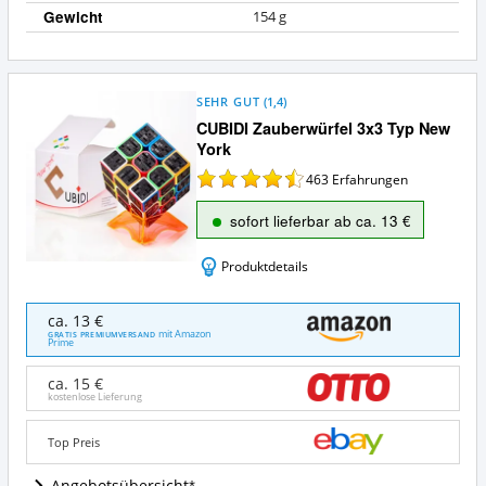
Gewicht
154 g
SEHR GUT
(
1,4
)
CUBIDI Zauberwürfel 3x3 Typ New
York
463
Erfahrungen
sofort lieferbar ab ca. 13 €
Produktdetails
CUBIDI
ca. 13 €
Zauberwürfel
mit Amazon
GRATIS PREMIUMVERSAND
Prime
3x3
Typ
ca. 15 €
New
kostenlose Lieferung
York
Angebote:
Top Preis
Wo
ist
Angebotsübersicht