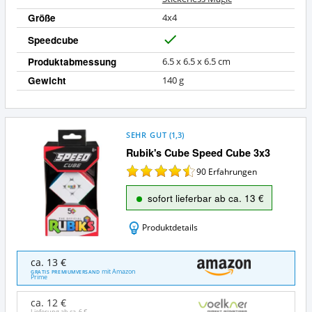
Größe
4x4
Speedcube
J
a
Produktabmessung
6.5 x 6.5 x 6.5 cm
Gewicht
140 g
SEHR GUT
(
1,3
)
Rubik's Cube Speed Cube 3x3
90
Erfahrungen
sofort lieferbar ab ca. 13 €
Produktdetails
Rubik's
ca. 13 €
Cube
mit Amazon
GRATIS PREMIUMVERSAND
Prime
Speed
Cube
ca. 12 €
3x3
Lieferung ab ca.
6 €