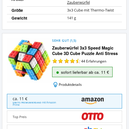
Zauberwürfel
Größe
3x3 Cube mit Thermo-Twist
Gewicht
141 g
SEHR GUT
(
1,5
)
Zauberwürfel 3x3 Speed Magic
Cube 3D Cube Puzzle Anti Stress
44
Erfahrungen
sofort lieferbar ab ca. 11 €
Produktdetails
Zauberwürfel
ca. 11 €
3x3
mit Amazon
GRATIS PREMIUMVERSAND
Prime
Speed
Magic
Cube
Top Preis
3D
Cube