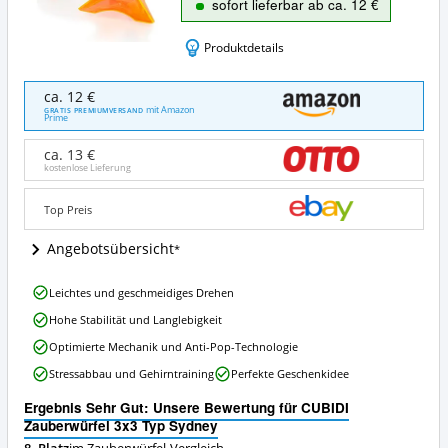
sofort lieferbar ab ca. 12 €
Produktdetails
CUBIDI
ca. 12 €
Zauberwürfel
mit Amazon
GRATIS PREMIUMVERSAND
Prime
3x3
Typ
ca. 13 €
Sydney
kostenlose Lieferung
Angebote:
Wo
Top Preis
ist
dieser
Angebotsübersicht
Zauberwürfel
erhältlich?
CUBIDI
Leichtes und geschmeidiges Drehen
Zauberwürfel
Hohe Stabilität und Langlebigkeit
3x3
Typ
Optimierte Mechanik und Anti-Pop-Technologie
Sydney
Stressabbau und Gehirntraining
Perfekte Geschenkidee
Vorteile:
Was
Ergebnis Sehr Gut: Unsere Bewertung für CUBIDI
spricht
Zauberwürfel 3x3 Typ Sydney
für