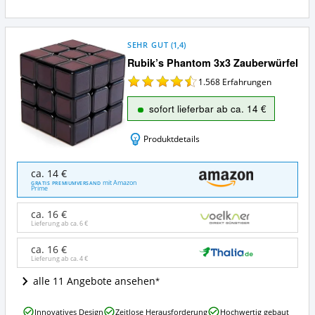
SEHR GUT
(
1,4
)
Rubik’s Phantom 3x3 Zauberwürfel
1.568
Erfahrungen
sofort lieferbar ab ca. 14 €
Produktdetails
Rubik’s
ca. 14 €
Phantom
mit Amazon
GRATIS PREMIUMVERSAND
Prime
3x3
Zauberwürfel
ca. 16 €
Angebote:
Lieferung ab ca.
6 €
Wo
ist
ca. 16 €
dieser
Lieferung ab ca.
4 €
Zauberwürfel
erhältlich?
alle 11 Angebote ansehen
Rubik’s
Innovatives Design
Zeitlose Herausforderung
Hochwertig gebaut