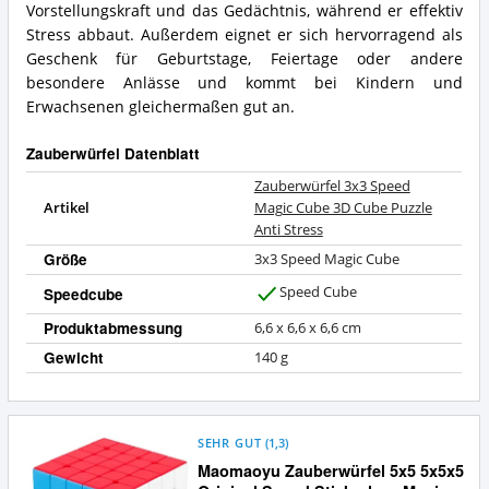
Vorstellungskraft und das Gedächtnis, während er effektiv
Stress abbaut. Außerdem eignet er sich hervorragend als
Geschenk für Geburtstage, Feiertage oder andere
besondere Anlässe und kommt bei Kindern und
Erwachsenen gleichermaßen gut an.
Zauberwürfel Datenblatt
Zauberwürfel 3x3 Speed
Artikel
Magic Cube 3D Cube Puzzle
Anti Stress
Größe
3x3 Speed Magic Cube
Speed Cube
Speedcube
J
a
Produktabmessung
6,6 x 6,6 x 6,6 cm
Gewicht
140 g
SEHR GUT
(
1,3
)
Maomaoyu Zauberwürfel 5x5 5x5x5