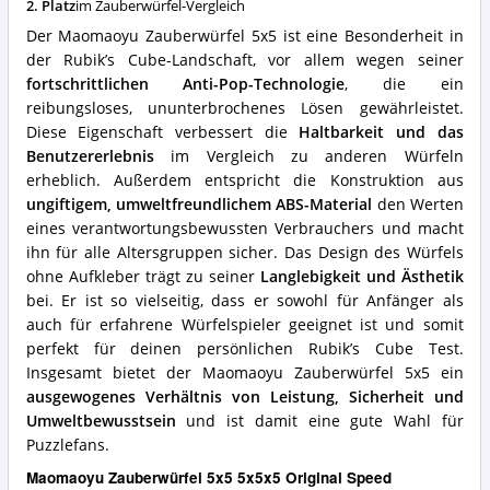
Magic
2. Platz
im Zauberwürfel-Vergleich
Vorteile:
Der Maomaoyu Zauberwürfel 5x5 ist eine Besonderheit in
Was
der Rubik’s Cube-Landschaft, vor allem wegen seiner
spricht
fortschrittlichen Anti-Pop-Technologie
, die ein
für
diesen
reibungsloses, ununterbrochenes Lösen gewährleistet.
Zauberwürfel?
Diese Eigenschaft verbessert die
Haltbarkeit und das
Benutzererlebnis
im Vergleich zu anderen Würfeln
erheblich. Außerdem entspricht die Konstruktion aus
ungiftigem, umweltfreundlichem ABS-Material
den Werten
eines verantwortungsbewussten Verbrauchers und macht
ihn für alle Altersgruppen sicher. Das Design des Würfels
ohne Aufkleber trägt zu seiner
Langlebigkeit und Ästhetik
bei. Er ist so vielseitig, dass er sowohl für Anfänger als
auch für erfahrene Würfelspieler geeignet ist und somit
perfekt für deinen persönlichen Rubik’s Cube Test.
Insgesamt bietet der Maomaoyu Zauberwürfel 5x5 ein
ausgewogenes Verhältnis von Leistung, Sicherheit und
Umweltbewusstsein
und ist damit eine gute Wahl für
Puzzlefans.
Maomaoyu Zauberwürfel 5x5 5x5x5 Original Speed