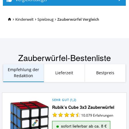
TopRatgeber24.de
Kinderwelt
Spielzeug
Zauberwürfel Vergleich
Zauberwürfel-Bestenliste
Empfehlung der
Lieferzeit
Bestpreis
Redaktion
SEHR GUT
(
1,2
)
Rubik’s Cube 3x3 Zauberwürfel
10.079
Erfahrungen
sofort lieferbar ab ca. 8 €