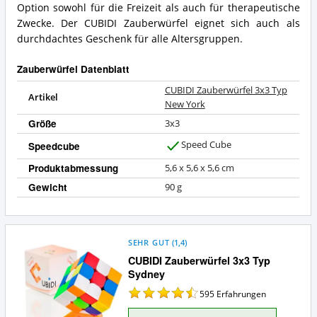
Option sowohl für die Freizeit als auch für therapeutische
Zwecke. Der CUBIDI Zauberwürfel eignet sich auch als
durchdachtes Geschenk für alle Altersgruppen.
Zauberwürfel Datenblatt
CUBIDI Zauberwürfel 3x3 Typ
Artikel
New York
Größe
3x3
Speed Cube
Speedcube
J
a
Produktabmessung
5,6 x 5,6 x 5,6 cm
Gewicht
90 g
SEHR GUT
(
1,4
)
CUBIDI Zauberwürfel 3x3 Typ
Sydney
595
Erfahrungen