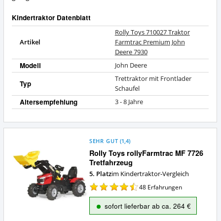
bietet
dieser
Kindertraktor Datenblatt
Kindertraktor?
Rolly Toys 710027 Traktor
Artikel
Farmtrac Premium John
Deere 7930
Modell
John Deere
Trettraktor mit Frontlader
Typ
Schaufel
Altersempfehlung
3 - 8 Jahre
SEHR GUT
(
1,4
)
Rolly Toys rollyFarmtrac MF 7726
Tretfahrzeug
5. Platz
im Kindertraktor-Vergleich
48
Erfahrungen
sofort lieferbar ab ca. 264 €