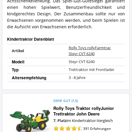
Kindertraktor?
Achsschenkellenkung. Das Spiel-Gut-Gütesiegel garantiert
Was
bietet
einen hohen Spielwert, Benutzerfreundlichkeit und
dieser
kindgerechtes Design. Der Zusammenbau sollte nur von
Kindertraktor?
Erwachsenen vorgenommen werden, und beim Spielen ist
die Aufsicht von Erwachsenen erforderlich.
Kindertraktor Datenblatt
Rolly Toys rollyFarmtrac
Artikel
Steyr CVT 6240
Modell
Steyr CVT 6240
Typ
Trettraktor mit Frontlader
Altersempfehlung
3 - 8 Jahre
SEHR GUT
(
1,5
)
Rolly Toys Traktor rollyJunior
Trettraktor John Deere
7. Platz
im Kindertraktor-Vergleich
391
Erfahrungen