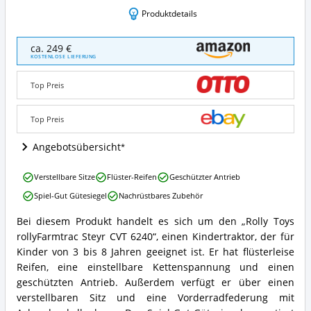
Produktdetails
Rolly
ca. 249 €
Toys
KOSTENLOSE LIEFERUNG
rollyFarmtrac
Steyr
Top Preis
CVT
6240
Angebote:
Top Preis
Wo
ist
Angebotsübersicht
dieser
Kindertraktor
Rolly
Verstellbare Sitze
Flüster-Reifen
Geschützter Antrieb
erhältlich?
Toys
Spiel-Gut Gütesiegel
Nachrüstbares Zubehör
rollyFarmtrac
Steyr
Bei diesem Produkt handelt es sich um den „Rolly Toys
CVT
Rolly
rollyFarmtrac Steyr CVT 6240“, einen Kindertraktor, der für
6240
Toys
Vorteile:
rollyFarmtrac
Kinder von 3 bis 8 Jahren geeignet ist. Er hat flüsterleise
Was
Steyr
Reifen, eine einstellbare Kettenspannung und einen
spricht
CVT
geschützten Antrieb. Außerdem verfügt er über einen
für
6240
verstellbaren Sitz und eine Vorderradfederung mit
diesen
Zusammenfassung: