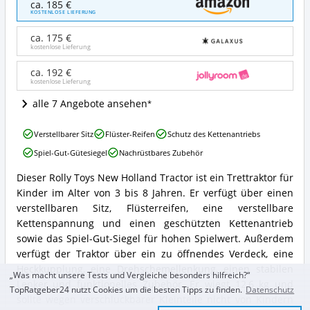
ca. 185 €
Toys
KOSTENLOSE LIEFERUNG
rollyFarmtrac
New
ca. 175 €
Holland
kostenlose Lieferung
Angebote:
Wo
ca. 192 €
kostenlose Lieferung
ist
dieser
alle 7 Angebote ansehen
Kindertraktor
erhältlich?
Rolly
Verstellbarer Sitz
Flüster-Reifen
Schutz des Kettenantriebs
Toys
Spiel-Gut-Gütesiegel
Nachrüstbares Zubehör
rollyFarmtrac
New
Dieser Rolly Toys New Holland Tractor ist ein Trettraktor für
Holland
Rolly
Kinder im Alter von 3 bis 8 Jahren. Er verfügt über einen
Vorteile:
Toys
Was
rollyFarmtrac
verstellbaren Sitz, Flüsterreifen, eine verstellbare
spricht
New
Kettenspannung und einen geschützten Kettenantrieb
für
Holland
sowie das Spiel-Gut-Siegel für hohen Spielwert. Außerdem
diesen
Zusammenfassung:
verfügt der Traktor über ein zu öffnendes Verdeck, eine
Kindertraktor?
Was
Heckkupplung, eine Drehschemellenkung, einen stabilen
bietet
„Was macht unsere Tests und Vergleiche besonders hilfreich?“
dieser
Lenker und funktionelles Zubehör. Er wiegt 12,6 kg und
TopRatgeber24 nutzt Cookies um die besten Tipps zu finden.
Datenschutz
Kindertraktor?
sollte wegen verschluckbarer Kleinteile nicht von Kindern