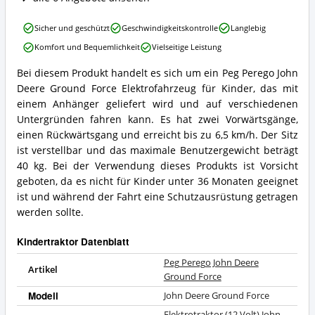
dieser
Kindertraktor
Peg
erhältlich?
Sicher und geschützt
Geschwindigkeitskontrolle
Langlebig
Perego
Komfort und Bequemlichkeit
Vielseitige Leistung
John
Deere
Bei diesem Produkt handelt es sich um ein Peg Perego John
Ground
Peg
Deere Ground Force Elektrofahrzeug für Kinder, das mit
Force
Perego
Vorteile:
John
einem Anhänger geliefert wird und auf verschiedenen
Was
Deere
Untergründen fahren kann. Es hat zwei Vorwärtsgänge,
spricht
Ground
einen Rückwärtsgang und erreicht bis zu 6,5 km/h. Der Sitz
für
Force
ist verstellbar und das maximale Benutzergewicht beträgt
diesen
Zusammenfassung:
Kindertraktor?
40 kg. Bei der Verwendung dieses Produkts ist Vorsicht
Was
bietet
geboten, da es nicht für Kinder unter 36 Monaten geeignet
dieser
ist und während der Fahrt eine Schutzausrüstung getragen
Kindertraktor?
werden sollte.
Kindertraktor Datenblatt
Peg Perego John Deere
Artikel
Ground Force
Modell
John Deere Ground Force
Elektrotraktor (12 Volt) John