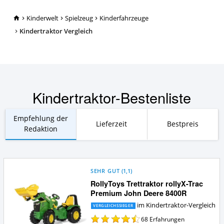
TopRatgeber24.de
Kinderwelt
Spielzeug
Kinderfahrzeuge
Kindertraktor Vergleich
Kindertraktor-Bestenliste
Empfehlung der
Lieferzeit
Bestpreis
Redaktion
SEHR GUT
(
1,1
)
RollyToys Trettraktor rollyX-Trac
Premium John Deere 8400R
im Kindertraktor-Vergleich
VERGLEICHSSIEGER
68
Erfahrungen