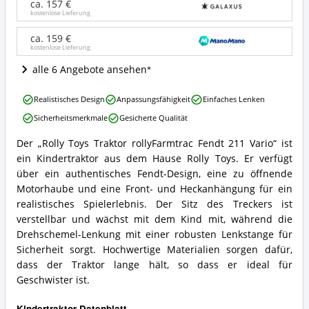
rollyFarmtrac
ca. 157 €
Fendt
kostenlose Lieferung
211
Vario
ca. 159 €
kostenlose Lieferung
Angebote:
Wo
alle 6 Angebote ansehen
ist
dieser
Rolly
Kindertraktor
Realistisches Design
Anpassungsfähigkeit
Einfaches Lenken
Toys
erhältlich?
Sicherheitsmerkmale
Gesicherte Qualität
Traktor
rollyFarmtrac
Der „Rolly Toys Traktor rollyFarmtrac Fendt 211 Vario“ ist
Fendt
Rolly
ein Kindertraktor aus dem Hause Rolly Toys. Er verfügt
211
Toys
Vario
Traktor
über ein authentisches Fendt-Design, eine zu öffnende
Vorteile:
rollyFarmtrac
Motorhaube und eine Front- und Heckanhängung für ein
Was
Fendt
realistisches Spielerlebnis. Der Sitz des Treckers ist
spricht
211
verstellbar und wächst mit dem Kind mit, während die
für
Vario
diesen
Drehschemel-Lenkung mit einer robusten Lenkstange für
Zusammenfassung:
Kindertraktor?
Was
Sicherheit sorgt. Hochwertige Materialien sorgen dafür,
bietet
dass der Traktor lange hält, so dass er ideal für
dieser
Geschwister ist.
Kindertraktor?
Kindertraktor Datenblatt