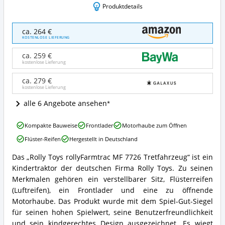
Produktdetails
Rolly
ca. 264 €
Toys
KOSTENLOSE LIEFERUNG
rollyFarmtrac
MF
ca. 259 €
7726
kostenlose Lieferung
Tretfahrzeug
Angebote:
ca. 279 €
kostenlose Lieferung
Wo
ist
alle 6 Angebote ansehen
dieser
Kindertraktor
Rolly
erhältlich?
Kompakte Bauweise
Frontlader
Motorhaube zum Öffnen
Toys
Flüster-Reifen
Hergestellt in Deutschland
rollyFarmtrac
MF
Das „Rolly Toys rollyFarmtrac MF 7726 Tretfahrzeug“ ist ein
7726
Rolly
Kindertraktor der deutschen Firma Rolly Toys. Zu seinen
Tretfahrzeug
Toys
Vorteile:
rollyFarmtrac
Merkmalen gehören ein verstellbarer Sitz, Flüsterreifen
Was
MF
(Luftreifen), ein Frontlader und eine zu öffnende
spricht
7726
Motorhaube. Das Produkt wurde mit dem Spiel-Gut-Siegel
für
Tretfahrzeug
für seinen hohen Spielwert, seine Benutzerfreundlichkeit
diesen
Zusammenfassung:
Kindertraktor?
und sein kindgerechtes Design ausgezeichnet. Es wiegt
Was