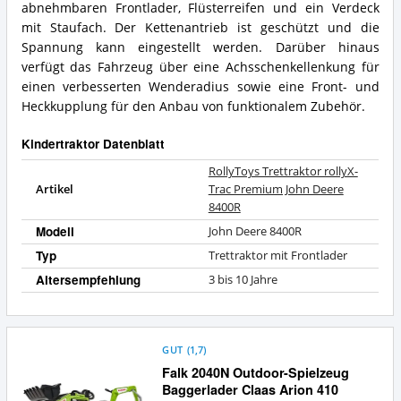
Premium
abnehmbaren Frontlader, Flüsterreifen und ein Verdeck
spricht
John
mit Staufach. Der Kettenantrieb ist geschützt und die
für
Deere
diesen
Spannung kann eingestellt werden. Darüber hinaus
8400R
Kindertraktor?
Zusammenfassung:
verfügt das Fahrzeug über eine Achsschenkellenkung für
Was
einen verbesserten Wenderadius sowie eine Front- und
bietet
Heckkupplung für den Anbau von funktionalem Zubehör.
dieser
Kindertraktor?
Kindertraktor Datenblatt
RollyToys Trettraktor rollyX-
Artikel
Trac Premium John Deere
8400R
Modell
John Deere 8400R
Typ
Trettraktor mit Frontlader
Altersempfehlung
3 bis 10 Jahre
GUT
(
1,7
)
Falk 2040N Outdoor-Spielzeug
Baggerlader Claas Arion 410