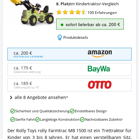
8. Platz
im Kindertraktor-Vergleich
100
Erfahrungen
sofort lieferbar ab ca. 200 €
Produktdetails
Rolly
ca. 200 €
Toys
KOSTENLOSE LIEFERUNG
rolly
Farmtrac
ca. 179 €
MB
kostenlose Lieferung
1500
Angebote:
ca. 189 €
Lieferung ab ca.
7 €
Wo
ist
alle 8 Angebote ansehen
dieser
Kindertraktor
Rolly
erhältlich?
Sicherheit und Qualitätssicherung
Einstellbares Design
Toys
Sanfte Fahrt
Langlebige Konstruktion
Nachrüstbares Zubehör
rolly
Farmtrac
Der Rolly Toys rolly Farmtrac MB 1500 ist ein Trettraktor für
MB
Rolly
Kinder von 3 bis 8 Jahren. Er hat einen verstellbaren Sitz,
1500
Toys