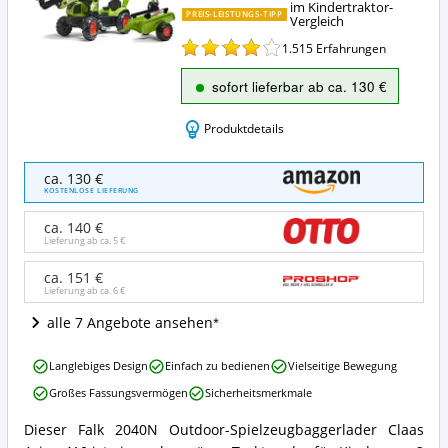
im Kindertraktor-
PREIS-LEISTUNGS-TIPP
Vergleich
1.515
Erfahrungen
sofort lieferbar ab ca. 130 €
Produktdetails
Falk
ca. 130 €
2040N
KOSTENLOSE LIEFERUNG
Outdoor-
Spielzeug
ca. 140 €
Baggerlader
Lieferung ab ca.
5 €
Claas
Arion
ca. 151 €
Lieferung ab ca.
6 €
410
Angebote:
alle 7 Angebote ansehen
Wo
ist
Falk
dieser
Langlebiges Design
Einfach zu bedienen
Vielseitige Bewegung
2040N
Kindertraktor
Großes Fassungsvermögen
Sicherheitsmerkmale
Outdoor-
erhältlich?
Spielzeug
Dieser Falk 2040N Outdoor-Spielzeugbaggerlader Claas
Baggerlader
Falk