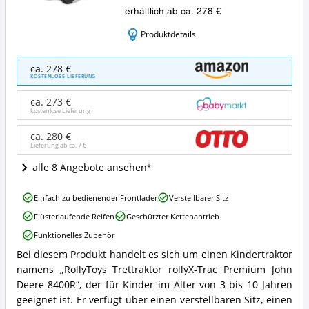
erhältlich ab ca. 278 €
Produktdetails
RollyToys
ca. 278 €
Trettraktor
KOSTENLOSE LIEFERUNG
rollyX-
Trac
ca. 273 €
Premium
kostenlose Lieferung
John
Deere
ca. 280 €
Lieferung ab ca.
7 €
8400R
Angebote:
alle 8 Angebote ansehen
Wo
ist
RollyToys
dieser
Einfach zu bedienender Frontlader
Verstellbarer Sitz
Trettraktor
Kindertraktor
Flüsterlaufende Reifen
Geschützter Kettenantrieb
rollyX-
erhältlich?
Trac
Funktionelles Zubehör
Premium
Bei diesem Produkt handelt es sich um einen Kindertraktor
John
RollyToys
Deere
namens „RollyToys Trettraktor rollyX-Trac Premium John
Trettraktor
8400R
rollyX-
Deere 8400R“, der für Kinder im Alter von 3 bis 10 Jahren
Vorteile:
Trac
geeignet ist. Er verfügt über einen verstellbaren Sitz, einen
Was