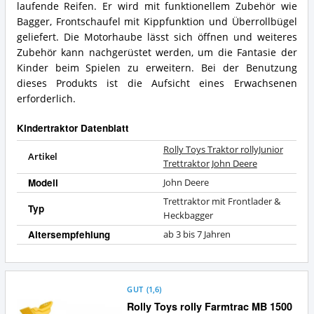
laufende Reifen. Er wird mit funktionellem Zubehör wie
für
Deere
diesen
Bagger, Frontschaufel mit Kippfunktion und Überrollbügel
Zusammenfassung:
Kindertraktor?
Was
geliefert. Die Motorhaube lässt sich öffnen und weiteres
bietet
Zubehör kann nachgerüstet werden, um die Fantasie der
dieser
Kinder beim Spielen zu erweitern. Bei der Benutzung
Kindertraktor?
dieses Produkts ist die Aufsicht eines Erwachsenen
erforderlich.
Kindertraktor Datenblatt
Rolly Toys Traktor rollyJunior
Artikel
Trettraktor John Deere
Modell
John Deere
Trettraktor mit Frontlader &
Typ
Heckbagger
Altersempfehlung
ab 3 bis 7 Jahren
GUT
(
1,6
)
Rolly Toys rolly Farmtrac MB 1500