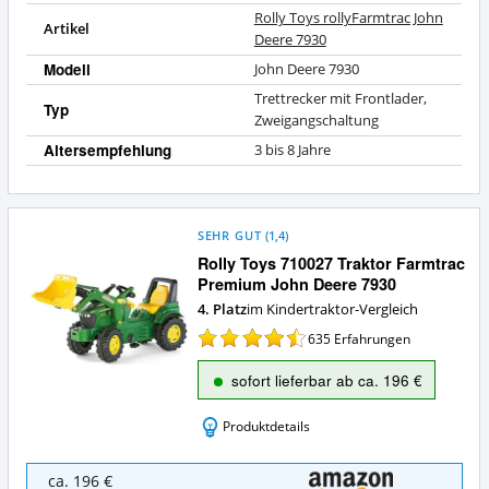
Rolly Toys rollyFarmtrac John
Artikel
Deere 7930
Modell
John Deere 7930
Trettrecker mit Frontlader,
Typ
Zweigangschaltung
Altersempfehlung
3 bis 8 Jahre
SEHR GUT
(
1,4
)
Rolly Toys 710027 Traktor Farmtrac
Premium John Deere 7930
4. Platz
im Kindertraktor-Vergleich
635
Erfahrungen
sofort lieferbar ab ca. 196 €
Produktdetails
Rolly
ca. 196 €