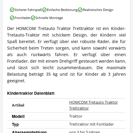
HOMCOM
Sicherer Fahrspaß
Einfache Bedienung
Realistisches Design
Tretauto
Frontlader
Schnelle Montage
Traktor
Trettraktor
Der HOMCOM Tretauto Traktor Trettraktor ist ein Kinder-
Vorteile:
HOMCOM
Tretauto-Traktor mit schickem Design, der Kindern viel
Was
Tretauto
spricht
Traktor
Spaß bereitet. Er verfügt über vier robuste Räder, die für
für
Trettraktor
Sicherheit beim Treten sorgen, und kann sowohl vorwärts
diesen
Zusammenfassung:
als auch rückwärts fahren. Er verfügt über einen
Kindertraktor?
Was
Frontlader, der mit einem Drehgriff gesteuert werden kann,
bietet
und lässt sich leicht zusammenbauen. Die maximale
dieser
Kindertraktor?
Belastung beträgt 35 kg und ist für Kinder ab 3 Jahren
geeignet.
Kindertraktor Datenblatt
HOMCOM Tretauto Traktor
Artikel
Trettraktor
Modell
Traktor
Typ
Trettraktor mit Fontlader
Altersempfehlung
von 3 bis 5 Jahren