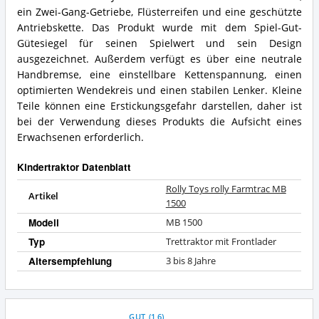
Vorteile:
rolly
ein Zwei-Gang-Getriebe, Flüsterreifen und eine geschützte
Was
Farmtrac
Antriebskette. Das Produkt wurde mit dem Spiel-Gut-
spricht
MB
Gütesiegel für seinen Spielwert und sein Design
für
1500
ausgezeichnet. Außerdem verfügt es über eine neutrale
diesen
Zusammenfassung:
Kindertraktor?
Handbremse, eine einstellbare Kettenspannung, einen
Was
bietet
optimierten Wendekreis und einen stabilen Lenker. Kleine
dieser
Teile können eine Erstickungsgefahr darstellen, daher ist
Kindertraktor?
bei der Verwendung dieses Produkts die Aufsicht eines
Erwachsenen erforderlich.
Kindertraktor Datenblatt
Rolly Toys rolly Farmtrac MB
Artikel
1500
Modell
MB 1500
Typ
Trettraktor mit Frontlader
Altersempfehlung
3 bis 8 Jahre
GUT
(
1,6
)