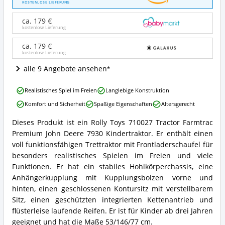
Toys
KOSTENLOSE LIEFERUNG
710027
Traktor
ca. 179 €
Farmtrac
kostenlose Lieferung
Premium
John
ca. 179 €
kostenlose Lieferung
Deere
7930
alle 9 Angebote ansehen
Angebote:
Wo
Rolly
ist
Realistisches Spiel im Freien
Langlebige Konstruktion
Toys
dieser
Komfort und Sicherheit
Spaßige Eigenschaften
Altersgerecht
710027
Kindertraktor
Traktor
erhältlich?
Dieses Produkt ist ein Rolly Toys 710027 Tractor Farmtrac
Farmtrac
Rolly
Premium John Deere 7930 Kindertraktor. Er enthält einen
Premium
Toys
John
710027
voll funktionsfähigen Trettraktor mit Frontladerschaufel für
Deere
Traktor
besonders realistisches Spielen im Freien und viele
7930
Farmtrac
Funktionen. Er hat ein stabiles Hohlkörperchassis, eine
Vorteile:
Premium
Anhängerkupplung mit Kupplungsbolzen vorne und
Was
John
spricht
hinten, einen geschlossenen Kontursitz mit verstellbarem
Deere
für
7930
Sitz, einen geschützten integrierten Kettenantrieb und
diesen
Zusammenfassung:
flüsterleise laufende Reifen. Er ist für Kinder ab drei Jahren
Kindertraktor?
Was
geeignet und hat die Maße 53/146/77 cm.