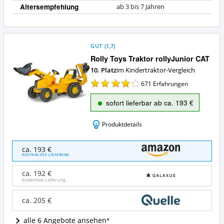
Altersempfehlung
ab 3 bis 7 Jahren
GUT
(
1,7
)
Rolly Toys Traktor rollyJunior CAT
10. Platz
im Kindertraktor-Vergleich
671
Erfahrungen
sofort lieferbar ab ca. 193 €
Produktdetails
Rolly
ca. 193 €
Toys
KOSTENLOSE LIEFERUNG
Traktor
rollyJunior
ca. 192 €
CAT
kostenlose Lieferung
Angebote:
Wo
ca. 205 €
ist
dieser
alle 6 Angebote ansehen