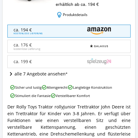
erhältlich ab ca. 194 €
Produktdetails
Rolly
ca. 194 €
Toys
KOSTENLOSE LIEFERUNG
Traktor
rollyJunior
ca. 176 €
Trettraktor
kostenlose Lieferung
John
Deere
ca. 199 €
Angebote:
Wo
alle 7 Angebote ansehen
ist
dieser
Rolly
Kindertraktor
Sicher und lustig
Altersgerecht
Langlebige Konstruktion
Toys
erhältlich?
Stimuliert die Fantasie
Verstellbarer Komfort
Traktor
rollyJunior
Der Rolly Toys Traktor rollyJunior Trettraktor John Deere ist
Trettraktor
Rolly
ein Trettraktor für Kinder von 3-8 Jahren. Er verfügt über
John
Toys
Deere
Traktor
Funktionen wie einen verstellbaren Sitz und eine
Vorteile:
rollyJunior
verstellbare Kettenspannung, einen geschützten
Was
Trettraktor
Kettenantrieb, eine Drehschemellenkung und flüsterleise
spricht
John