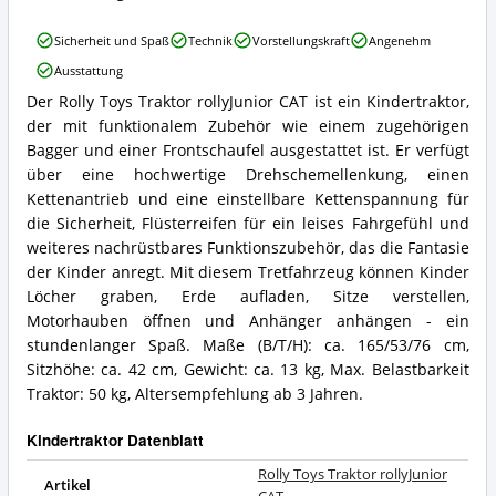
Kindertraktor
erhältlich?
Rolly
Sicherheit und Spaß
Technik
Vorstellungskraft
Angenehm
Toys
Ausstattung
Traktor
rollyJunior
Der Rolly Toys Traktor rollyJunior CAT ist ein Kindertraktor,
Rolly
CAT
der mit funktionalem Zubehör wie einem zugehörigen
Toys
Vorteile:
Traktor
Bagger und einer Frontschaufel ausgestattet ist. Er verfügt
Was
rollyJunior
spricht
über eine hochwertige Drehschemellenkung, einen
CAT
für
Kettenantrieb und eine einstellbare Kettenspannung für
Zusammenfassung:
diesen
die Sicherheit, Flüsterreifen für ein leises Fahrgefühl und
Was
Kindertraktor?
weiteres nachrüstbares Funktionszubehör, das die Fantasie
bietet
dieser
der Kinder anregt. Mit diesem Tretfahrzeug können Kinder
Kindertraktor?
Löcher graben, Erde aufladen, Sitze verstellen,
Motorhauben öffnen und Anhänger anhängen - ein
stundenlanger Spaß. Maße (B/T/H): ca. 165/53/76 cm,
Sitzhöhe: ca. 42 cm, Gewicht: ca. 13 kg, Max. Belastbarkeit
Traktor: 50 kg, Altersempfehlung ab 3 Jahren.
Kindertraktor Datenblatt
Rolly Toys Traktor rollyJunior
Artikel