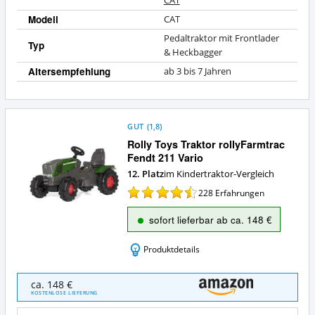
CAT
Modell
CAT
Pedaltraktor mit Frontlader
Typ
& Heckbagger
Altersempfehlung
ab 3 bis 7 Jahren
GUT
(
1,8
)
Rolly Toys Traktor rollyFarmtrac
Fendt 211 Vario
12. Platz
im Kindertraktor-Vergleich
228
Erfahrungen
sofort lieferbar ab ca. 148 €
Produktdetails
Rolly
ca. 148 €
Toys
KOSTENLOSE LIEFERUNG
Traktor