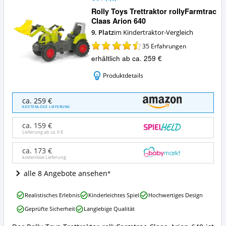
Rolly Toys Trettraktor rollyFarmtrac
Claas Arion 640
9. Platz
im Kindertraktor-Vergleich
35
Erfahrungen
erhältlich ab ca. 259 €
Produktdetails
Rolly
ca. 259 €
Toys
KOSTENLOSE LIEFERUNG
Trettraktor
rollyFarmtrac
ca. 159 €
Claas
Lieferung ab ca.
6 €
Arion
640
ca. 173 €
kostenlose Lieferung
Angebote:
Wo
alle 8 Angebote ansehen
ist
dieser
Rolly
Kindertraktor
Realistisches Erlebnis
Kinderleichtes Spiel
Hochwertiges Design
Toys
erhältlich?
Geprüfte Sicherheit
Langlebige Qualität
Trettraktor
rollyFarmtrac