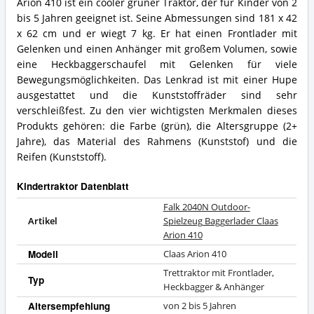
Arion 410 ist ein cooler grüner Traktor, der für Kinder von 2
Claas
2040N
Arion
Outdoor-
bis 5 Jahren geeignet ist. Seine Abmessungen sind 181 x 42
410
Spielzeug
x 62 cm und er wiegt 7 kg. Er hat einen Frontlader mit
Vorteile:
Baggerlader
Gelenken und einen Anhänger mit großem Volumen, sowie
Was
Claas
eine Heckbaggerschaufel mit Gelenken für viele
spricht
Arion
für
Bewegungsmöglichkeiten. Das Lenkrad ist mit einer Hupe
410
diesen
Zusammenfassung:
ausgestattet und die Kunststoffräder sind sehr
Kindertraktor?
Was
verschleißfest. Zu den vier wichtigsten Merkmalen dieses
bietet
Produkts gehören: die Farbe (grün), die Altersgruppe (2+
dieser
Jahre), das Material des Rahmens (Kunststof) und die
Kindertraktor?
Reifen (Kunststoff).
Kindertraktor Datenblatt
Falk 2040N Outdoor-
Artikel
Spielzeug Baggerlader Claas
Arion 410
Modell
Claas Arion 410
Trettraktor mit Frontlader,
Typ
Heckbagger & Anhänger
Altersempfehlung
von 2 bis 5 Jahren