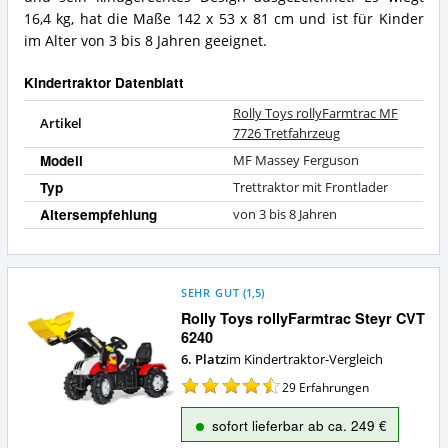
bietet
16,4 kg, hat die Maße 142 x 53 x 81 cm und ist für Kinder
dieser
im Alter von 3 bis 8 Jahren geeignet.
Kindertraktor?
Kindertraktor Datenblatt
Rolly Toys rollyFarmtrac MF
Artikel
7726 Tretfahrzeug
Modell
MF Massey Ferguson
Typ
Trettraktor mit Frontlader
Altersempfehlung
von 3 bis 8 Jahren
SEHR GUT
(
1,5
)
Rolly Toys rollyFarmtrac Steyr CVT
6240
6. Platz
im Kindertraktor-Vergleich
29
Erfahrungen
sofort lieferbar ab ca. 249 €