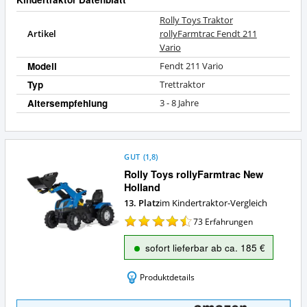
Rolly Toys Traktor
Artikel
rollyFarmtrac Fendt 211
Vario
Modell
Fendt 211 Vario
Typ
Trettraktor
Altersempfehlung
3 - 8 Jahre
GUT
(
1,8
)
Rolly Toys rollyFarmtrac New
Holland
13. Platz
im Kindertraktor-Vergleich
73
Erfahrungen
sofort lieferbar ab ca. 185 €
Produktdetails
Rolly