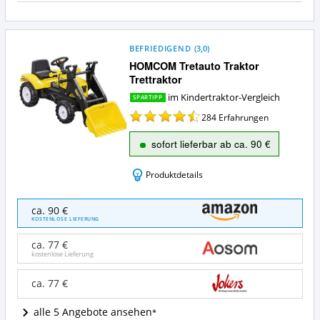
BEFRIEDIGEND
(
3,0
)
HOMCOM Tretauto Traktor
Trettraktor
im Kindertraktor-Vergleich
SPARTIPP
284
Erfahrungen
sofort lieferbar ab ca. 90 €
Produktdetails
HOMCOM
ca. 90 €
Tretauto
KOSTENLOSE LIEFERUNG
Traktor
Trettraktor
ca. 77 €
Angebote:
kostenlose Lieferung
Wo
ist
ca. 77 €
dieser
Kindertraktor
alle 5 Angebote ansehen
erhältlich?