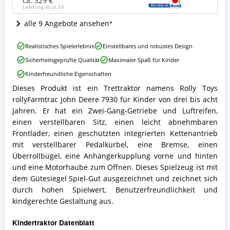
Angebote:
ca. 329 €
Lieferung ab ca.
6 €
Wo
ist
alle 9 Angebote ansehen
dieser
Kindertraktor
Rolly
erhältlich?
Realistisches Spielerlebnis
Einstellbares und robustes Design
Toys
Sicherheitsgeprüfte Qualität
Maximaler Spaß für Kinder
rollyFarmtrac
John
Kinderfreundliche Eigenschaften
Deere
Dieses Produkt ist ein Trettraktor namens Rolly Toys
7930
Rolly
Vorteile:
rollyFarmtrac John Deere 7930 für Kinder von drei bis acht
Toys
Was
rollyFarmtrac
Jahren. Er hat ein Zwei-Gang-Getriebe und Luftreifen,
spricht
John
einen verstellbaren Sitz, einen leicht abnehmbaren
für
Deere
Frontlader, einen geschützten integrierten Kettenantrieb
diesen
7930
mit verstellbarer Pedalkurbel, eine Bremse, einen
Kindertraktor?
Zusammenfassung:
Überrollbügel, eine Anhängerkupplung vorne und hinten
Was
bietet
und eine Motorhaube zum Öffnen. Dieses Spielzeug ist mit
dieser
dem Gütesiegel Spiel-Gut ausgezeichnet und zeichnet sich
Kindertraktor?
durch hohen Spielwert, Benutzerfreundlichkeit und
kindgerechte Gestaltung aus.
Kindertraktor Datenblatt