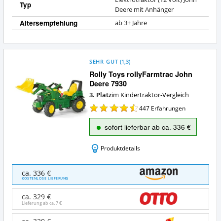
Typ
Deere mit Anhänger
Altersempfehlung
ab 3+ Jahre
SEHR GUT
(
1,3
)
Rolly Toys rollyFarmtrac John
Deere 7930
3. Platz
im Kindertraktor-Vergleich
447
Erfahrungen
sofort lieferbar ab ca. 336 €
Produktdetails
Rolly
ca. 336 €
Toys
KOSTENLOSE LIEFERUNG
rollyFarmtrac
John
ca. 329 €
Deere
Lieferung ab ca.
7 €
7930