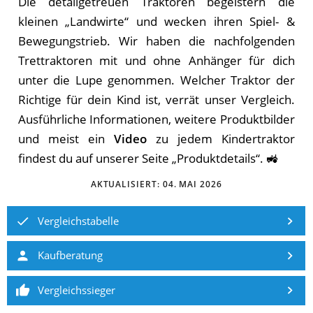
Die detailgetreuen Traktoren begeistern die
kleinen „Landwirte“ und wecken ihren Spiel- &
Bewegungstrieb. Wir ha­ben die nachfolgenden
Trettraktoren mit und ohne Anhänger für dich
unter die Lupe genommen. Wel­cher Traktor der
Rich­ti­ge für dein Kind ist, ver­rät un­ser Ver­gleich.
Ausführliche Informationen, weitere Produktbilder
und meist ein
Video
zu jedem Kindertraktor
findest du auf unserer Seite „Produktdetails“. 🚜
AKTUALISIERT:
04. MAI 2026
Vergleichstabelle
Kaufberatung
Vergleichssieger