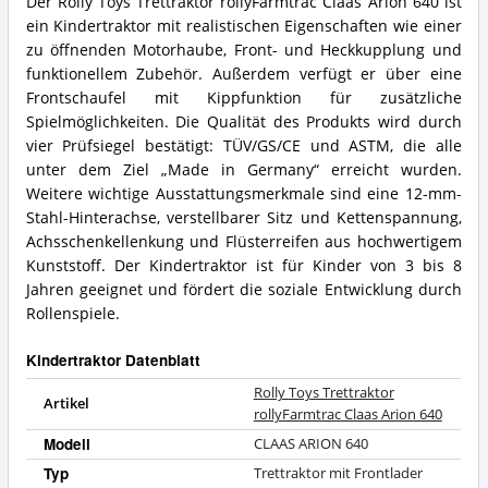
Der Rolly Toys Trettraktor rollyFarmtrac Claas Arion 640 ist
Claas
Rolly
ein Kindertraktor mit realistischen Eigenschaften wie einer
Arion
Toys
640
Trettraktor
zu öffnenden Motorhaube, Front- und Heckkupplung und
Vorteile:
rollyFarmtrac
funktionellem Zubehör. Außerdem verfügt er über eine
Was
Claas
Frontschaufel mit Kippfunktion für zusätzliche
spricht
Arion
Spielmöglichkeiten. Die Qualität des Produkts wird durch
für
640
diesen
vier Prüfsiegel bestätigt: TÜV/GS/CE und ASTM, die alle
Zusammenfassung:
Kindertraktor?
Was
unter dem Ziel „Made in Germany“ erreicht wurden.
bietet
Weitere wichtige Ausstattungsmerkmale sind eine 12-mm-
dieser
Stahl-Hinterachse, verstellbarer Sitz und Kettenspannung,
Kindertraktor?
Achsschenkellenkung und Flüsterreifen aus hochwertigem
Kunststoff. Der Kindertraktor ist für Kinder von 3 bis 8
Jahren geeignet und fördert die soziale Entwicklung durch
Rollenspiele.
Kindertraktor Datenblatt
Rolly Toys Trettraktor
Artikel
rollyFarmtrac Claas Arion 640
Modell
CLAAS ARION 640
Typ
Trettraktor mit Frontlader