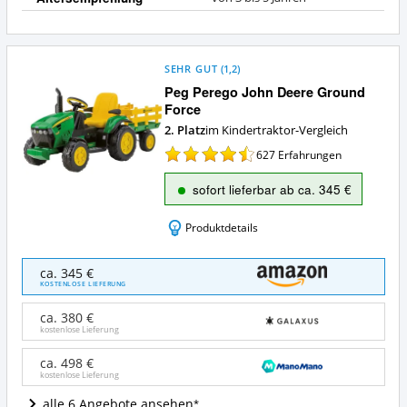
SEHR GUT
(
1,2
)
Peg Perego John Deere Ground
Force
2. Platz
im Kindertraktor-Vergleich
627
Erfahrungen
sofort lieferbar ab ca. 345 €
Produktdetails
Peg
ca. 345 €
Perego
KOSTENLOSE LIEFERUNG
John
Deere
ca. 380 €
Ground
kostenlose Lieferung
Force
Angebote:
ca. 498 €
kostenlose Lieferung
Wo
ist
alle 6 Angebote ansehen