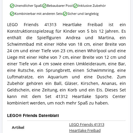
erhältlich?
LEGO
Unendlicher Spaß
Bebaubarer Pool
Inklusive Zubehör
Friends
Kombinierbar mit anderen Sets
Sicher und langlebig
41313
Heartlake
LEGO Friends 41313 Heartlake Freibad ist ein
Freibad
LEGO
Konstruktionsspielzeug für Kinder von 5 bis 12 Jahren. Es
Vorteile:
Friends
Was
41313
enthält die Spielfiguren Andrea und Martina, ein
spricht
Heartlake
Schwimmbad mit einer Höhe von 18 cm, einer Breite von
für
Freibad
24 cm und einer Tiefe von 23 cm, einen Whirlpool und eine
LEGO®
Zusammenfassung:
Liege mit einer Höhe von 7 cm, einer Breite von 12 cm und
Friends?
Was
einer Tiefe von 4 cm sowie einen Umkleideraum, eine Bar,
bietet
LEGO®
eine Rutsche, ein Sprungbrett, einen Schwimmring, eine
Friends?
Luftmatratze, ein Aquarium und eine Dusche. Zum
Zubehör gehören ein Ball, Gläser, Kirschen, Ananas, ein
Geldschein, eine Zeitung, ein Korb und ein Eis. Dieses Set
kann mit dem Set 41312 Heartlake Sports Center
kombiniert werden, um noch mehr Spaß zu haben.
LEGO® Friends Datenblatt
LEGO Friends 41313
Artikel
Heartlake Freibad