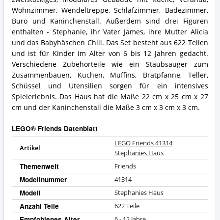
Vorteile:
Friends
Was
41314
Wohnzimmer, Wendeltreppe, Schlafzimmer, Badezimmer,
spricht
Stephanies
Büro und Kaninchenstall. Außerdem sind drei Figuren
für
Haus
enthalten - Stephanie, ihr Vater James, ihre Mutter Alicia
LEGO®
Zusammenfassung:
und das Babyhäschen Chili. Das Set besteht aus 622 Teilen
Friends?
Was
und ist für Kinder im Alter von 6 bis 12 Jahren gedacht.
bietet
LEGO®
Verschiedene Zubehörteile wie ein Staubsauger zum
Friends?
Zusammenbauen, Kuchen, Muffins, Bratpfanne, Teller,
Schüssel und Utensilien sorgen für ein intensives
Spielerlebnis. Das Haus hat die Maße 22 cm x 25 cm x 27
cm und der Kaninchenstall die Maße 3 cm x 3 cm x 3 cm.
LEGO® Friends Datenblatt
LEGO Friends 41314
Artikel
Stephanies Haus
Themenwelt
Friends
Modellnummer
41314
Modell
Stephanies Haus
Anzahl Teile
622 Teile
Empfohlenes Alter
6 - 12 Jahre