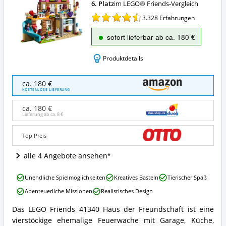
6. Platz
im LEGO® Friends-Vergleich
3.328
Erfahrungen
sofort lieferbar ab ca. 180 €
Produktdetails
LEGO
ca. 180 €
Friends
KOSTENLOSE LIEFERUNG
41340
Freundschaftshaus
ca. 180 €
Angebote:
Lieferung ab ca.
8 €
Wo
ist
Top Preis
LEGO®
Friends
alle 4 Angebote ansehen
erhältlich?
LEGO
Unendliche Spielmöglichkeiten
Kreatives Basteln
Tierischer Spaß
Friends
Abenteuerliche Missionen
Realistisches Design
41340
Freundschaftshaus
Das LEGO Friends 41340 Haus der Freundschaft ist eine
Vorteile:
LEGO
vierstöckige ehemalige Feuerwache mit Garage, Küche,
Was
Friends