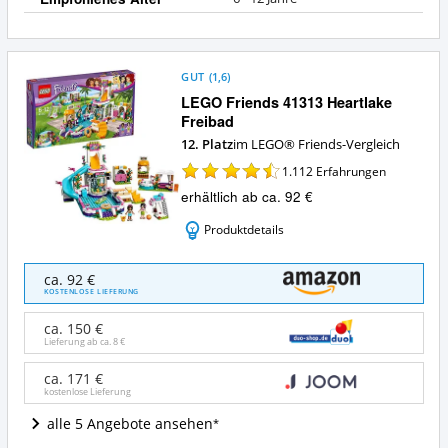
GUT
(
1,6
)
LEGO Friends 41313 Heartlake
Freibad
12. Platz
im LEGO® Friends-Vergleich
1.112
Erfahrungen
erhältlich ab ca. 92 €
Produktdetails
LEGO
ca. 92 €
Friends
KOSTENLOSE LIEFERUNG
41313
Heartlake
ca. 150 €
Freibad
Lieferung ab ca.
8 €
Angebote:
Wo
ca. 171 €
kostenlose Lieferung
ist
LEGO®
alle 5 Angebote ansehen
Friends