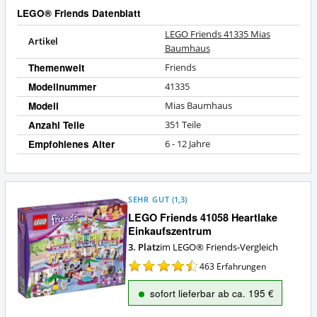
LEGO® Friends Datenblatt
LEGO Friends 41335 Mias
Artikel
Baumhaus
Themenwelt
Friends
Modellnummer
41335
Modell
Mias Baumhaus
Anzahl Teile
351 Teile
Empfohlenes Alter
6 - 12 Jahre
SEHR GUT
(
1,3
)
LEGO Friends 41058 Heartlake
Einkaufszentrum
3. Platz
im LEGO® Friends-Vergleich
463
Erfahrungen
sofort lieferbar ab ca. 195 €