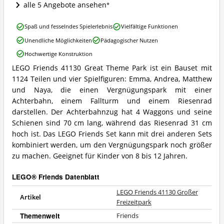
LEGO®
alle 5 Angebote ansehen
Friends
erhältlich?
LEGO
Spaß und fesselndes Spielerlebnis
Vielfältige Funktionen
Friends
Unendliche Möglichkeiten
Pädagogischer Nutzen
41130
Großer
Hochwertige Konstruktion
Freizeitpark
LEGO Friends 41130 Great Theme Park ist ein Bauset mit
Vorteile:
LEGO
Was
1124 Teilen und vier Spielfiguren: Emma, Andrea, Matthew
Friends
spricht
41130
und Naya, die einen Vergnügungspark mit einer
für
Großer
Achterbahn, einem Fallturm und einem Riesenrad
LEGO®
Freizeitpark
darstellen. Der Achterbahnzug hat 4 Waggons und seine
Friends?
Zusammenfassung:
Schienen sind 70 cm lang, während das Riesenrad 31 cm
Was
hoch ist. Das LEGO Friends Set kann mit drei anderen Sets
bietet
LEGO®
kombiniert werden, um den Vergnügungspark noch größer
Friends?
zu machen. Geeignet für Kinder von 8 bis 12 Jahren.
LEGO® Friends Datenblatt
LEGO Friends 41130 Großer
Artikel
Freizeitpark
Themenwelt
Friends