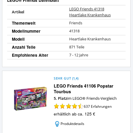
LEGO® Friends Datenblatt
LEGO Friends 41318
Artikel
Heartlake Krankenhaus
Themenwelt
Friends
Modellnummer
41318
Modell
Heartlake Krankenhaus
Anzahl Teile
871 Teile
Empfohlenes Alter
7 - 12 Jahre
SEHR GUT
(
1,4
)
LEGO Friends 41106 Popstar
Tourbus
5. Platz
im LEGO® Friends-Vergleich
637
Erfahrungen
erhältlich ab ca. 125 €
Produktdetails