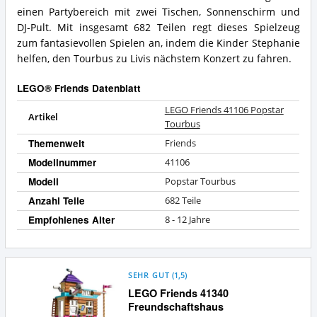
Friends?
einen Partybereich mit zwei Tischen, Sonnenschirm und
DJ-Pult. Mit insgesamt 682 Teilen regt dieses Spielzeug
zum fantasievollen Spielen an, indem die Kinder Stephanie
helfen, den Tourbus zu Livis nächstem Konzert zu fahren.
LEGO® Friends Datenblatt
LEGO Friends 41106 Popstar
Artikel
Tourbus
Themenwelt
Friends
Modellnummer
41106
Modell
Popstar Tourbus
Anzahl Teile
682 Teile
Empfohlenes Alter
8 - 12 Jahre
SEHR GUT
(
1,5
)
LEGO Friends 41340
Freundschaftshaus