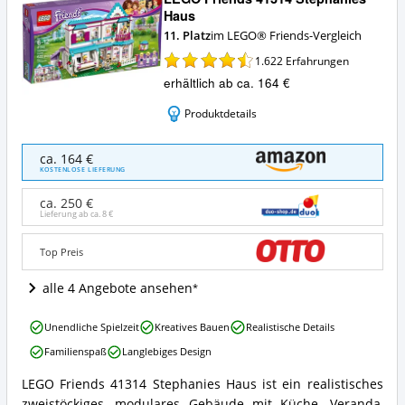
Haus
11. Platz
im LEGO® Friends-Vergleich
1.622
Erfahrungen
erhältlich ab ca. 164 €
Produktdetails
LEGO
ca. 164 €
Friends
KOSTENLOSE LIEFERUNG
41314
Stephanies
ca. 250 €
Haus
Lieferung ab ca.
8 €
Angebote:
Wo
Top Preis
ist
LEGO®
alle 4 Angebote ansehen
Friends
erhältlich?
LEGO
Unendliche Spielzeit
Kreatives Bauen
Realistische Details
Friends
Familienspaß
Langlebiges Design
41314
Stephanies
LEGO Friends 41314 Stephanies Haus ist ein realistisches
Haus
LEGO
zweistöckiges, modulares Gebäude mit Küche, Veranda,