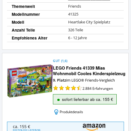
Themenwelt
Friends
Modellnummer
41325
Modell
Heartlake City Spielplatz
Anzahl Teile
326 Teile
Empfohlenes Alter
6 - 12 Jahre
GUT
(
1,6
)
LEGO Friends 41339 Mias
Wohnmobil Cooles Kinderspielzeug
9. Platz
im LEGO® Friends-Vergleich
2.884
Erfahrungen
sofort lieferbar ab ca. 155 €
Produktdetails
LEGO
ca. 155 €
Friends
KOSTENLOSE LIEFERUNG