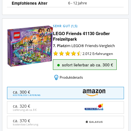
Empfohlenes Alter
6 - 12 Jahre
SEHR GUT
(
1,5
)
LEGO Friends 41130 Großer
Freizeitpark
7. Platz
im LEGO® Friends-Vergleich
2.012
Erfahrungen
sofort lieferbar ab ca. 300 €
Produktdetails
LEGO
ca. 300 €
Friends
KOSTENLOSE LIEFERUNG
41130
Großer
ca. 320 €
Freizeitpark
Lieferung ab ca.
8 €
Angebote:
Wo
ca. 370 €
kostenlose Lieferung
ist