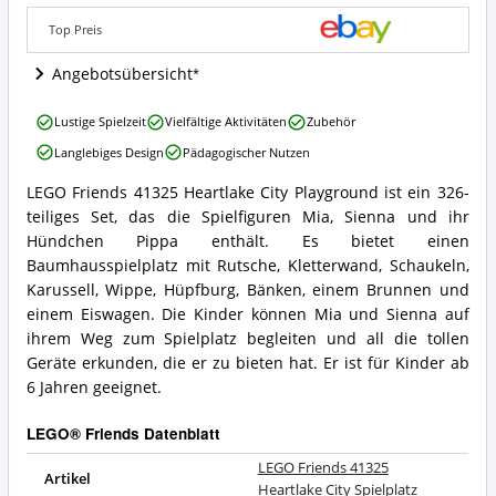
Spielplatz
Angebote:
Top Preis
Wo
ist
Angebotsübersicht
LEGO®
Friends
LEGO
Lustige Spielzeit
Vielfältige Aktivitäten
Zubehör
erhältlich?
Friends
Langlebiges Design
Pädagogischer Nutzen
41325
Heartlake
LEGO Friends 41325 Heartlake City Playground ist ein 326-
City
LEGO
teiliges Set, das die Spielfiguren Mia, Sienna und ihr
Spielplatz
Friends
Vorteile:
41325
Hündchen Pippa enthält. Es bietet einen
Was
Heartlake
Baumhausspielplatz mit Rutsche, Kletterwand, Schaukeln,
spricht
City
Karussell, Wippe, Hüpfburg, Bänken, einem Brunnen und
für
Spielplatz
einem Eiswagen. Die Kinder können Mia und Sienna auf
LEGO®
Zusammenfassung:
Friends?
ihrem Weg zum Spielplatz begleiten und all die tollen
Was
bietet
Geräte erkunden, die er zu bieten hat. Er ist für Kinder ab
LEGO®
6 Jahren geeignet.
Friends?
LEGO® Friends Datenblatt
LEGO Friends 41325
Artikel
Heartlake City Spielplatz