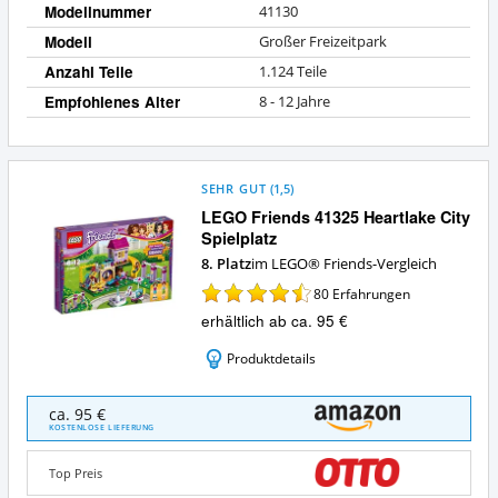
Modellnummer
41130
Modell
Großer Freizeitpark
Anzahl Teile
1.124 Teile
Empfohlenes Alter
8 - 12 Jahre
SEHR GUT
(
1,5
)
LEGO Friends 41325 Heartlake City
Spielplatz
8. Platz
im LEGO® Friends-Vergleich
80
Erfahrungen
erhältlich ab ca. 95 €
Produktdetails
LEGO
ca. 95 €
Friends
KOSTENLOSE LIEFERUNG
41325
Heartlake
Top Preis
City