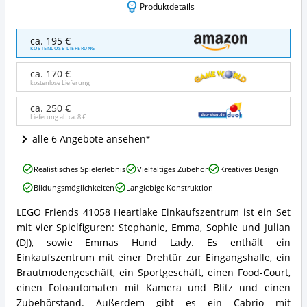
Produktdetails
LEGO
ca. 195 €
Friends
KOSTENLOSE LIEFERUNG
41058
Heartlake
ca. 170 €
Einkaufszentrum
kostenlose Lieferung
Angebote:
Wo
ca. 250 €
Lieferung ab ca.
8 €
ist
LEGO®
alle 6 Angebote ansehen
Friends
erhältlich?
LEGO
Realistisches Spielerlebnis
Vielfältiges Zubehör
Kreatives Design
Friends
Bildungsmöglichkeiten
Langlebige Konstruktion
41058
Heartlake
LEGO Friends 41058 Heartlake Einkaufszentrum ist ein Set
Einkaufszentrum
LEGO
mit vier Spielfiguren: Stephanie, Emma, Sophie und Julian
Vorteile:
Friends
Was
41058
(DJ), sowie Emmas Hund Lady. Es enthält ein
spricht
Heartlake
Einkaufszentrum mit einer Drehtür zur Eingangshalle, ein
für
Einkaufszentrum
Brautmodengeschäft, ein Sportgeschäft, einen Food-Court,
LEGO®
Zusammenfassung:
einen Fotoautomaten mit Kamera und Blitz und einen
Friends?
Was
Zubehörstand. Außerdem gibt es ein Cabrio mit
bietet