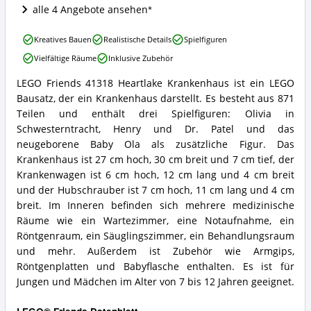
LEGO®
alle 4 Angebote ansehen
Friends
erhältlich?
LEGO
Kreatives Bauen
Realistische Details
Spielfiguren
Friends
Vielfältige Räume
Inklusive Zubehör
41318
Heartlake
LEGO Friends 41318 Heartlake Krankenhaus ist ein LEGO
Krankenhaus
LEGO
Bausatz, der ein Krankenhaus darstellt. Es besteht aus 871
Vorteile:
Friends
Was
41318
Teilen und enthält drei Spielfiguren: Olivia in
spricht
Heartlake
Schwesterntracht, Henry und Dr. Patel und das
für
Krankenhaus
neugeborene Baby Ola als zusätzliche Figur. Das
LEGO®
Zusammenfassung:
Krankenhaus ist 27 cm hoch, 30 cm breit und 7 cm tief, der
Friends?
Was
Krankenwagen ist 6 cm hoch, 12 cm lang und 4 cm breit
bietet
LEGO®
und der Hubschrauber ist 7 cm hoch, 11 cm lang und 4 cm
Friends?
breit. Im Inneren befinden sich mehrere medizinische
Räume wie ein Wartezimmer, eine Notaufnahme, ein
Röntgenraum, ein Säuglingszimmer, ein Behandlungsraum
und mehr. Außerdem ist Zubehör wie Armgips,
Röntgenplatten und Babyflasche enthalten. Es ist für
Jungen und Mädchen im Alter von 7 bis 12 Jahren geeignet.