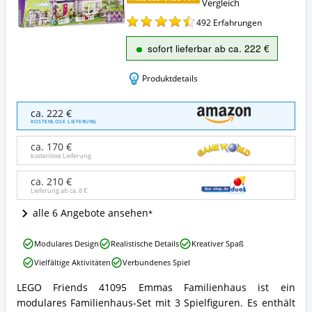
Vergleich
492
Erfahrungen
sofort lieferbar ab ca. 222 €
Produktdetails
LEGO
ca. 222 €
Friends
KOSTENLOSE LIEFERUNG
41095
Emma's
ca. 170 €
Familienhaus
kostenlose Lieferung
Angebote:
Wo
ca. 210 €
Lieferung ab ca.
8 €
ist
LEGO®
alle 6 Angebote ansehen
Friends
erhältlich?
LEGO
Modulares Design
Realistische Details
Kreativer Spaß
Friends
Vielfältige Aktivitäten
Verbundenes Spiel
41095
Emma's
LEGO Friends 41095 Emmas Familienhaus ist ein
Familienhaus
LEGO
modulares Familienhaus-Set mit 3 Spielfiguren. Es enthält
Vorteile:
Friends