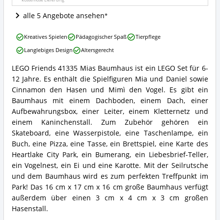
ist
LEGO®
alle 5 Angebote ansehen
Friends
erhältlich?
LEGO
Kreatives Spielen
Pädagogischer Spaß
Tierpflege
Friends
Langlebiges Design
Altersgerecht
41335
Mias
LEGO Friends 41335 Mias Baumhaus ist ein LEGO Set für 6-
Baumhaus
LEGO
12 Jahre. Es enthält die Spielfiguren Mia und Daniel sowie
Vorteile:
Friends
Was
41335
Cinnamon den Hasen und Mimì den Vogel. Es gibt ein
spricht
Mias
Baumhaus mit einem Dachboden, einem Dach, einer
für
Baumhaus
Aufbewahrungsbox, einer Leiter, einem Kletternetz und
LEGO®
Zusammenfassung:
einem Kaninchenstall. Zum Zubehör gehören ein
Friends?
Was
Skateboard, eine Wasserpistole, eine Taschenlampe, ein
bietet
LEGO®
Buch, eine Pizza, eine Tasse, ein Brettspiel, eine Karte des
Friends?
Heartlake City Park, ein Bumerang, ein Liebesbrief-Teller,
ein Vogelnest, ein Ei und eine Karotte. Mit der Seilrutsche
und dem Baumhaus wird es zum perfekten Treffpunkt im
Park! Das 16 cm x 17 cm x 16 cm große Baumhaus verfügt
außerdem über einen 3 cm x 4 cm x 3 cm großen
Hasenstall.