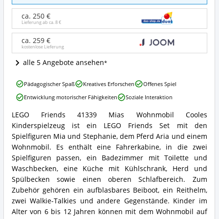
41339
Mias
ca. 250 €
Wohnmobil
Lieferung ab ca.
8 €
Cooles
Kinderspielzeug
ca. 259 €
kostenlose Lieferung
Angebote:
Wo
alle 5 Angebote ansehen
ist
LEGO®
LEGO
Friends
Pädagogischer Spaß
Kreatives Erforschen
Offenes Spiel
Friends
erhältlich?
Entwicklung motorischer Fähigkeiten
Soziale Interaktion
41339
Mias
LEGO Friends 41339 Mias Wohnmobil Cooles
Wohnmobil
LEGO
Kinderspielzeug ist ein LEGO Friends Set mit den
Cooles
Friends
Kinderspielzeug
41339
Spielfiguren Mia und Stephanie, dem Pferd Aria und einem
Vorteile:
Mias
Wohnmobil. Es enthält eine Fahrerkabine, in die zwei
Was
Wohnmobil
Spielfiguren passen, ein Badezimmer mit Toilette und
spricht
Cooles
Waschbecken, eine Küche mit Kühlschrank, Herd und
für
Kinderspielzeug
LEGO®
Spülbecken sowie einen oberen Schlafbereich. Zum
Zusammenfassung:
Friends?
Was
Zubehör gehören ein aufblasbares Beiboot, ein Reithelm,
bietet
zwei Walkie-Talkies und andere Gegenstände. Kinder im
LEGO®
Alter von 6 bis 12 Jahren können mit dem Wohnmobil auf
Friends?