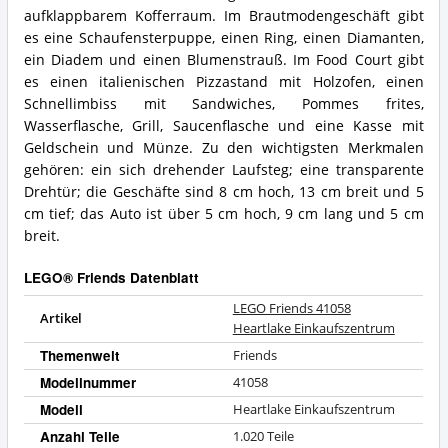
LEGO®
aufklappbarem Kofferraum. Im Brautmodengeschäft gibt
Friends?
es eine Schaufensterpuppe, einen Ring, einen Diamanten,
ein Diadem und einen Blumenstrauß. Im Food Court gibt
es einen italienischen Pizzastand mit Holzofen, einen
Schnellimbiss mit Sandwiches, Pommes frites,
Wasserflasche, Grill, Saucenflasche und eine Kasse mit
Geldschein und Münze. Zu den wichtigsten Merkmalen
gehören: ein sich drehender Laufsteg; eine transparente
Drehtür; die Geschäfte sind 8 cm hoch, 13 cm breit und 5
cm tief; das Auto ist über 5 cm hoch, 9 cm lang und 5 cm
breit.
LEGO® Friends Datenblatt
LEGO Friends 41058
Artikel
Heartlake Einkaufszentrum
Themenwelt
Friends
Modellnummer
41058
Modell
Heartlake Einkaufszentrum
Anzahl Teile
1.020 Teile