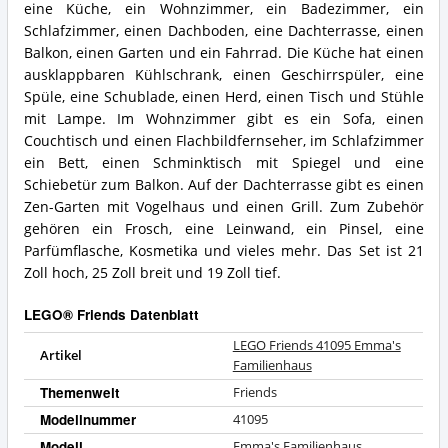
Was
41095
eine Küche, ein Wohnzimmer, ein Badezimmer, ein
spricht
Emma's
Schlafzimmer, einen Dachboden, eine Dachterrasse, einen
für
Familienhaus
Balkon, einen Garten und ein Fahrrad. Die Küche hat einen
LEGO®
Zusammenfassung:
ausklappbaren Kühlschrank, einen Geschirrspüler, eine
Friends?
Was
Spüle, eine Schublade, einen Herd, einen Tisch und Stühle
bietet
LEGO®
mit Lampe. Im Wohnzimmer gibt es ein Sofa, einen
Friends?
Couchtisch und einen Flachbildfernseher, im Schlafzimmer
ein Bett, einen Schminktisch mit Spiegel und eine
Schiebetür zum Balkon. Auf der Dachterrasse gibt es einen
Zen-Garten mit Vogelhaus und einen Grill. Zum Zubehör
gehören ein Frosch, eine Leinwand, ein Pinsel, eine
Parfümflasche, Kosmetika und vieles mehr. Das Set ist 21
Zoll hoch, 25 Zoll breit und 19 Zoll tief.
LEGO® Friends Datenblatt
LEGO Friends 41095 Emma's
Artikel
Familienhaus
Themenwelt
Friends
Modellnummer
41095
Modell
Emma's Familienhaus