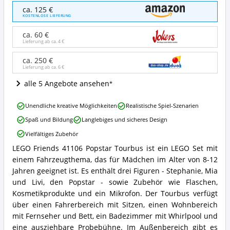
LEGO
ca. 125 €
Friends
KOSTENLOSE LIEFERUNG
41106
Popstar
ca. 60 €
Tourbus
Lieferung ab ca.
4 €
Angebote:
Wo
ca. 250 €
Lieferung ab ca.
6 €
ist
LEGO®
alle 5 Angebote ansehen
Friends
erhältlich?
LEGO
Unendliche kreative Möglichkeiten
Realistische Spiel-Szenarien
Friends
Spaß und Bildung
Langlebiges und sicheres Design
41106
Popstar
Vielfältiges Zubehör
Tourbus
LEGO Friends 41106 Popstar Tourbus ist ein LEGO Set mit
Vorteile:
LEGO
Was
einem Fahrzeugthema, das für Mädchen im Alter von 8-12
Friends
spricht
41106
Jahren geeignet ist. Es enthält drei Figuren - Stephanie, Mia
für
Popstar
und Livi, den Popstar - sowie Zubehör wie Flaschen,
LEGO®
Tourbus
Kosmetikprodukte und ein Mikrofon. Der Tourbus verfügt
Friends?
Zusammenfassung:
über einen Fahrerbereich mit Sitzen, einen Wohnbereich
Was
mit Fernseher und Bett, ein Badezimmer mit Whirlpool und
bietet
LEGO®
eine ausziehbare Probebühne. Im Außenbereich gibt es