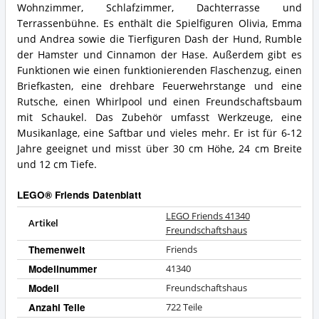
spricht
41340
Wohnzimmer, Schlafzimmer, Dachterrasse und
für
Freundschaftshaus
Terrassenbühne. Es enthält die Spielfiguren Olivia, Emma
LEGO®
Zusammenfassung:
und Andrea sowie die Tierfiguren Dash der Hund, Rumble
Friends?
Was
der Hamster und Cinnamon der Hase. Außerdem gibt es
bietet
Funktionen wie einen funktionierenden Flaschenzug, einen
LEGO®
Friends?
Briefkasten, eine drehbare Feuerwehrstange und eine
Rutsche, einen Whirlpool und einen Freundschaftsbaum
mit Schaukel. Das Zubehör umfasst Werkzeuge, eine
Musikanlage, eine Saftbar und vieles mehr. Er ist für 6-12
Jahre geeignet und misst über 30 cm Höhe, 24 cm Breite
und 12 cm Tiefe.
LEGO® Friends Datenblatt
LEGO Friends 41340
Artikel
Freundschaftshaus
Themenwelt
Friends
Modellnummer
41340
Modell
Freundschaftshaus
Anzahl Teile
722 Teile