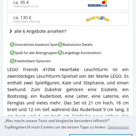
Heartlake
ca. 95 €
Leuchtturm
Lieferung ab ca.
6 €
Angebote:
Wo
ca. 130 €
kostenlose Lieferung
ist
LEGO®
alle 6 Angebote ansehen
Friends
erhältlich?
LEGO
Unendliches kreatives Spiel
Realistische Details
Friends
Spaß für alle Altersgruppen
Langlebige Konstruktion
41094
Heartlake
Erweiterbare Optionen
Leuchtturm
LEGO Friends 41094 Heartlake Leuchtturm ist ein
Vorteile:
LEGO
Was
zweistöckiges Leuchtturm-Spielset von der Marke LEGO. Es
Friends
spricht
41094
enthält zwei Spielfiguren, Kate und Stephanie, und einen
für
Heartlake
Seehund. Zum Zubehör gehören eine Eisdiele, ein
LEGO®
Leuchtturm
Bootssteg, ein Ruderboot, eine Leiter, eine Laterne, ein
Friends?
Zusammenfassung:
Fernglas und vieles mehr. Das Set ist 21 cm hoch, 18 cm
Was
breit und 12 cm tief, während das Ruderboot 9 cm lang, 3
bietet
LEGO®
cm breit und 1 cm hoch ist. Entdecke neue Höhen des
Friends?
„Was macht unsere Tests und Vergleiche besonders hilfreich?“
Spaßes mit LEGO Friends 41094!
TopRatgeber24 nutzt Cookies um die besten Tipps zu finden.
Datenschutz
LEGO® Friends Datenblatt