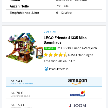
Anzahl Teile
706 Teile
Empfohlenes Alter
6 - 12 Jahre
GUT
(
1,6
)
LEGO Friends 41335 Mias
Baumhaus
im LEGO® Friends-Vergleich
SPARTIPP
6.554
Erfahrungen
erhältlich ab ca. 54 €
Produktdetails
LEGO
ca. 54 €
Friends
KOSTENLOSE LIEFERUNG
41335
Mias
ca. 70 €
Baumhaus
Lieferung ab ca.
6 €
Angebote:
Wo
ca. 153 €
kostenlose Lieferung