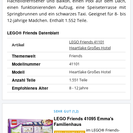
Flachbildfernseher und Balkon, einen Pool auf dem Dach,
LEGO®
einen funktionierenden Aufzug, eine Speiseterrasse mit
Friends?
Springbrunnen und ein schwarzes Taxi. Geeignet für 8- bis
12-jährige Mädchen. Enthält 1.552 Teile.
LEGO® Friends Datenblatt
LEGO Friends 41101
Artikel
Heartlake Großes Hotel
Themenwelt
Friends
Modellnummer
41101
Modell
Heartlake Großes Hotel
Anzahl Teile
1.551 Teile
Empfohlenes Alter
8 - 12 Jahre
SEHR GUT
(
1,2
)
LEGO Friends 41095 Emma's
Familienhaus
im LEGO® Friends-
PREIS-LEISTUNGS-TIPP