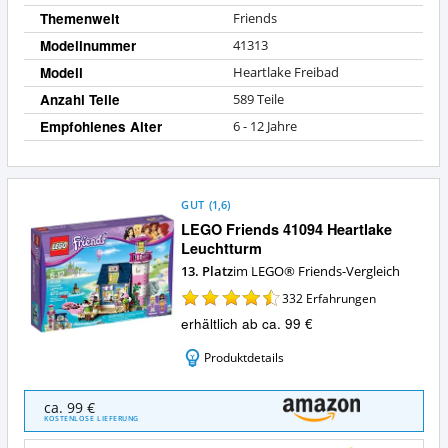
Themenwelt
Friends
Modellnummer
41313
Modell
Heartlake Freibad
Anzahl Teile
589 Teile
Empfohlenes Alter
6 - 12 Jahre
GUT
(
1,6
)
LEGO Friends 41094 Heartlake
Leuchtturm
13. Platz
im LEGO® Friends-Vergleich
332
Erfahrungen
erhältlich ab ca. 99 €
Produktdetails
LEGO
ca. 99 €
Friends
KOSTENLOSE LIEFERUNG
41094