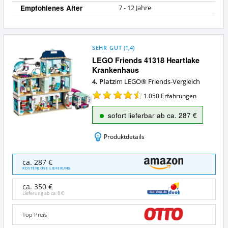
Empfohlenes Alter
7 - 12 Jahre
SEHR GUT
(
1,4
)
LEGO Friends 41318 Heartlake
Krankenhaus
4. Platz
im LEGO® Friends-Vergleich
1.050
Erfahrungen
sofort lieferbar ab ca. 287 €
Produktdetails
LEGO
ca. 287 €
Friends
KOSTENLOSE LIEFERUNG
41318
Heartlake
ca. 350 €
Krankenhaus
Lieferung ab ca.
8 €
Angebote:
Wo
Top Preis
ist