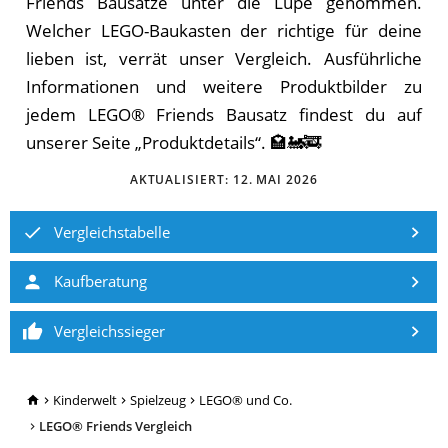
Friends Bausätze unter die Lupe genommen.
Wel­cher LEGO-Baukasten der rich­ti­ge für deine
lieben ist, ver­rät un­ser Ver­gleich. Ausführliche
Informationen und weitere Produktbilder zu
jedem LEGO® Friends Bausatz findest du auf
unserer Seite „Produktdetails“. 🏩🚂🚒
AKTUALISIERT:
12. MAI 2026
Vergleichstabelle
Kaufberatung
Vergleichssieger
TopRatgeber24.de
Kinderwelt
Spielzeug
LEGO® und Co.
LEGO® Friends Vergleich