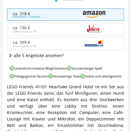
LEGO
ca. 318 €
Friends
KOSTENLOSE LIEFERUNG
41101
Heartlake
ca. 130 €
Großes
Lieferung ab ca.
4 €
Hotel
Angebote:
ca. 399 €
Lieferung ab ca.
8 €
Wo
ist
alle 5 Angebote ansehen
LEGO®
Friends
LEGO
erhältlich?
Unendliche kreative Möglichkeiten
Stundenlanger Spaß
Friends
Pädagogischer Nutzen
Hochwertige Teile
Sicher und altersgerecht
41101
Heartlake
LEGO Friends 41101 Heartlake Grand Hotel ist ein Set aus
Großes
LEGO
der LEGO Friends Serie, das fünf Minifiguren, einen Hund
Hotel
Friends
Vorteile:
41101
und eine Katze enthält. Es besteht aus drei Stockwerken
Was
Heartlake
und verfügt über eine Lobby mit Drehtür, einen
spricht
Großes
Kronleuchter, eine Rezeption mit Computer, eine Café-
für
Hotel
Lounge mit Klavier und Mikrofon, ein Doppelzimmer mit
LEGO®
Zusammenfassung:
Friends?
Bett und Balkon, ein Einzelzimmer mit Duschkabine,
Was
bietet