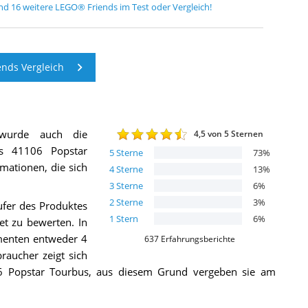
nd
16
weitere
LEGO® Friends
im Test oder Vergleich!
nds Vergleich
wurde auch die
4,5
von 5 Sternen
s 41106 Popstar
5
Sterne
73
%
rmationen, die sich
4
Sterne
13
%
3
Sterne
6
%
2
Sterne
3
%
ufer des Produktes
1
Stern
6
%
t zu bewerten. In
menten entweder 4
637
Erfahrungsberichte
raucher zeigt sich
06 Popstar Tourbus, aus diesem Grund vergeben sie am