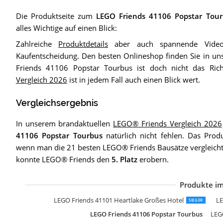
Die Produktseite zum
LEGO Friends 41106 Popstar Tour
alles Wichtige auf einen Blick:
Zahlreiche
Produktdetails
aber auch spannende Video
Kaufentscheidung. Den besten Onlineshop finden Sie in u
Friends 41106 Popstar Tourbus ist doch nicht das Ric
Vergleich 2026
ist in jedem Fall auch einen Blick wert.
Vergleichsergebnis
In unserem brandaktuellen
LEGO® Friends Vergleich 2026
41106 Popstar Tourbus
natürlich nicht fehlen. Das Prod
wenn man die 21 besten LEGO® Friends Bausätze vergleicht:
konnte LEGO® Friends den
5. Platz
erobern.
Produkte im
L
L
L
L
L
L
L
L
L
L
L
L
L
L
L
L
LEGO Friends 41101 Heartlake Großes Hotel
LE
SIEGER
LEGO Friends 41106 Popstar Tourbus
LEG