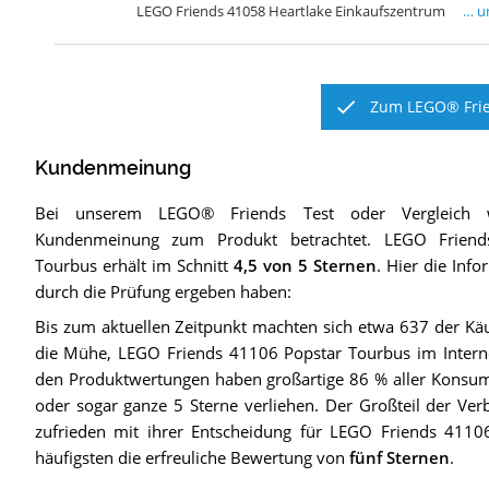
LEGO Friends 41058 Heartlake Einkaufszentrum
… u
Zum LEGO® Frie
Kundenmeinung
Bei unserem
LEGO® Friends
Test oder Vergleich 
Kundenmeinung zum Produkt betrachtet.
LEGO Friend
Tourbus
erhält im Schnitt
4,5
von 5 Sternen
. Hier die Info
durch die Prüfung ergeben haben:
Bis zum aktuellen Zeitpunkt machten sich etwa 637 der Kä
die Mühe, LEGO Friends 41106 Popstar Tourbus im Interne
den Produktwertungen haben großartige 86 % aller Konsu
oder sogar ganze 5 Sterne verliehen. Der Großteil der Verb
zufrieden mit ihrer Entscheidung für LEGO Friends 411
häufigsten die erfreuliche Bewertung von
fünf Sternen
.