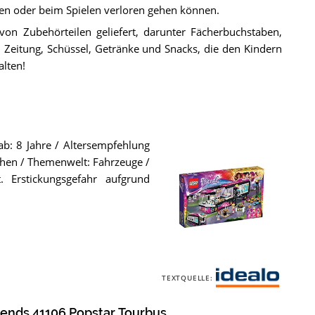
hen oder beim Spielen verloren gehen können.
 von Zubehörteilen geliefert, darunter Fächerbuchstaben,
 Zeitung, Schüssel, Getränke und Snacks, die den Kindern
alten!
b: 8 Jahre / Altersempfehlung
ädchen / Themenwelt: Fahrzeuge /
 Erstickungsgefahr aufgrund
LEGO
TEXTQUELLE:
Friends
i
41106
d
Popstar
ends 41106 Popstar Tourbus