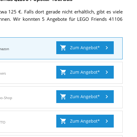
Tourbus
.
e
a
wa 125 €. Falls dort gerade nicht erhältlich, gibt es viele
l
önnen. Wir konnten 5 Angebote für LEGO Friends 41106
o
Zum Angebot
mazon
Zum Angebot
kers
Zum Angebot
uo-Shop
Zum Angebot
TTO