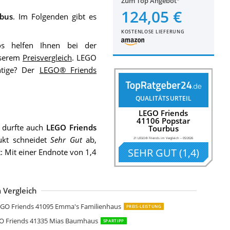
Zum Top Angebot
124,05 €
bus
. Im Folgenden gibt es
KOSTENLOSE LIEFERUNG
s helfen Ihnen bei der
nserem
Preisvergleich
. LEGO
htige? Der
LEGO® Friends
QUALITÄTSURTEIL
LEGO Friends
41106 Popstar
durfte auch
LEGO Friends
Tourbus
ukt schneidet
Sehr Gut
ab,
21 LEGO® Friends im Vergleich
–
05/2026
SEHR GUT
(
1,4
)
 Mit einer Endnote von 1,4
 Vergleich
EGO Friends 41318 Heartlake Krankenhaus
EGO Friends 41340 Freundschaftshaus
EGO Friends 41130 Großer Freizeitpark
EGO Friends 41325 Heartlake City Spielplatz
EGO Friends 41339 Mias Wohnmobil Cooles Kinderspielzeug
EGO Friends 41314 Stephanies Haus
EGO Friends 41313 Heartlake Freibad
EGO Friends 41094 Heartlake Leuchtturm
EGO Friends Heartlake City Haustierzentrum
EGO Friends 41126 Heartlake Reiterhof
EGO Friends 41129 Hot-Dog-Stand im Freizeitpark
EGO Friends 41338 Stephanies Sportstadion
EGO Friends 41133 Autoscooter im Freizeitpark
EGO Friends 41118 Heartlake Supermarkt
EGO Friends 41124 Heartlake Welpen-Betreuung
EGO Friends 41128 Raketen-Karussell
GO Friends 41095 Emma's Familienhaus
PREIS-LEISTUNG
O Friends 41335 Mias Baumhaus
SPARTIPP