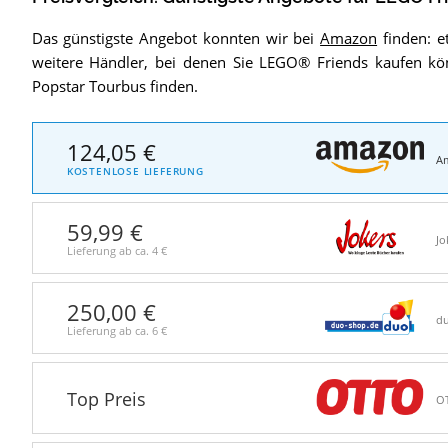
Das günstigste Angebot konnten wir bei
Amazon
finden: et
weitere Händler, bei denen Sie LEGO® Friends kaufen k
Popstar Tourbus finden.
124,05 €
A
KOSTENLOSE LIEFERUNG
59,99 €
Jo
Lieferung ab ca.
4 €
250,00 €
d
Lieferung ab ca.
6 €
Top Preis
O