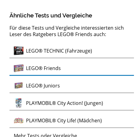
Ähnliche Tests und Vergleiche
Für diese Tests und Vergleiche interessierten sich
Leser des Ratgebers LEGO® Friends auch:
DUPLO®
LEGO®
Test
Test
Test
Test
LEGO® Harry Potter
DUPLO® Sets
LEGO® Architecture
LEGO® Hidden Side
Test
LEGO® TECHNIC (Fahrzeuge)
Test
Test
Eisenbahn
Eisenbahnen
Test
LEGO® Friends
Test
LEGO® Juniors
Test
PLAYMOBIL® City Action! (Jungen)
Test
PLAYMOBIL® City Life! (Mädchen)
Mehr Tests oder Vergleiche