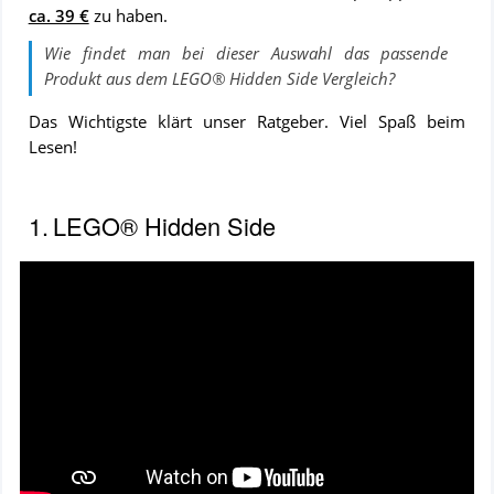
ca. 39 €
zu ha­ben.
Wie findet man bei dieser Auswahl das passende
Produkt aus dem
LEGO® Hidden Side
Vergleich
?
Das Wichtigste klärt unser Ratgeber. Viel Spaß beim
Lesen!
INHALTSVERZEICHNIS
1.
LEGO® Hidden Side
LEGO®
Hidden
Side
Video:
LEGO®
Hidden
Side
-
Trailer