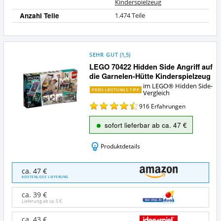
Kinderspielzeug
Anzahl Teile
1.474 Teile
SEHR GUT
(
1,5
)
LEGO 70422 Hidden Side Angriff auf
die Garnelen-Hütte Kinderspielzeug
im LEGO® Hidden Side-
PREIS-LEISTUNGS-TIPP
Vergleich
916
Erfahrungen
sofort lieferbar ab ca. 47 €
Produktdetails
LEGO
ca. 47 €
70422
KOSTENLOSE LIEFERUNG
Hidden
Side
ca. 39 €
Angriff
Lieferung ab ca.
5 €
auf
die
ca. 43 €