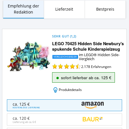
Empfehlung der
Lieferzeit
Bestpreis
Redaktion
SEHR GUT
(
1,2
)
LEGO 70425 Hidden Side Newbury's
spukende Schule Kinderspielzeug
im LEGO® Hidden Side-
VERGLEICHSSIEGER
Vergleich
2.178
Erfahrungen
sofort lieferbar ab ca. 125 €
Produktdetails
LEGO
ca. 125 €
70425
KOSTENLOSE LIEFERUNG
Hidden
Side
ca. 120 €
Newbury's
Lieferung ab ca.
6 €
spukende