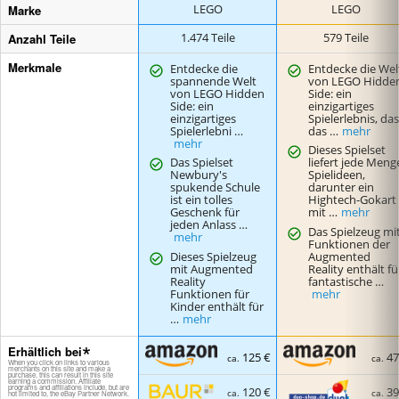
Marke
LEGO
LEGO
Anzahl Teile
1.474 Teile
579 Teile
Merkmale
Entdecke die
Entdecke die Wel
spannende Welt
von LEGO Hidde
von LEGO Hidden
Side: ein
Side: ein
einzigartiges
einzigartiges
Spielerlebnis, das
Spielerlebni …
das …
mehr
mehr
Dieses Spielset
Das Spielset
liefert jede Meng
Newbury's
Spielideen,
spukende Schule
darunter ein
ist ein tolles
Hightech-Gokart
Geschenk für
mit …
mehr
jeden Anlass …
Das Spielzeug mi
mehr
Funktionen der
Dieses Spielzeug
Augmented
mit Augmented
Reality enthält fü
Reality
fantastische …
Funktionen für
mehr
Kinder enthält für
…
mehr
Erhältlich bei
125 €
47
ca.
ca.
120 €
39
ca.
ca.