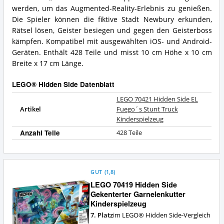
spricht
Truck
werden, um das Augmented-Reality-Erlebnis zu genießen.
für
Kinderspielzeug
Die Spieler können die fiktive Stadt Newbury erkunden,
dieses
Zusammenfassung:
Rätsel lösen, Geister besiegen und gegen den Geisterboss
LEGO®
Was
kämpfen. Kompatibel mit ausgewählten iOS- und Android-
Hidden
bietet
Side?
dieses
Geräten. Enthält 428 Teile und misst 10 cm Höhe x 10 cm
LEGO®
Breite x 17 cm Länge.
Hidden
Side?
LEGO® Hidden Side Datenblatt
LEGO 70421 Hidden Side EL
Artikel
Fuego´s Stunt Truck
Kinderspielzeug
Anzahl Teile
428 Teile
GUT
(
1,8
)
LEGO 70419 Hidden Side
Gekenterter Garnelenkutter
Kinderspielzeug
7. Platz
im LEGO® Hidden Side-Vergleich