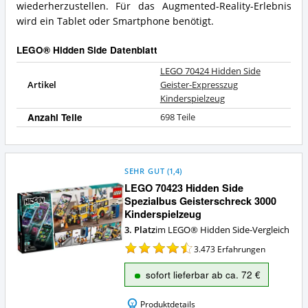
wiederherzustellen. Für das Augmented-Reality-Erlebnis
LEGO®
wird ein Tablet oder Smartphone benötigt.
Hidden
Side?
LEGO® Hidden Side Datenblatt
LEGO 70424 Hidden Side
Artikel
Geister-Expresszug
Kinderspielzeug
Anzahl Teile
698 Teile
SEHR GUT
(
1,4
)
LEGO 70423 Hidden Side
Spezialbus Geisterschreck 3000
Kinderspielzeug
3. Platz
im LEGO® Hidden Side-Vergleich
3.473
Erfahrungen
sofort lieferbar ab ca. 72 €
Produktdetails