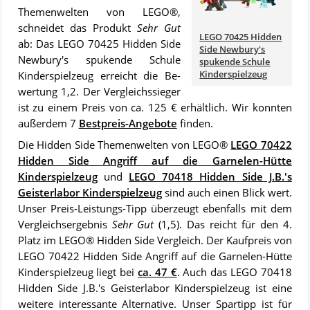
Themenwelten von LEGO®,
schnei­det das Pro­dukt
Sehr Gut
LEGO 70425 Hidden
ab: Das LEGO 70425 Hidden Side
Side Newbury's
Newbury's spukende Schule
spukende Schule
Kinderspielzeug
Kinderspielzeug er­reicht die Be­
wer­tung 1,2. Der Ver­gleichs­sie­ger
ist zu ei­nem Preis von ca. 125 € er­hält­lich. Wir konn­ten
au­ßer­dem 7
Best­preis-An­ge­bo­te
fin­den.
Die Hidden Side Themenwelten von LEGO®
LEGO 70422
Hidden Side Angriff auf die Garnelen-Hütte
Kinderspielzeug
und
LEGO 70418 Hidden Side J.B.'s
Geisterlabor Kinderspielzeug
sind auch ei­nen Blick wert.
Un­ser Preis-Leis­tungs-Tipp über­zeugt ebenfalls mit dem
Ver­gleich­s­er­geb­nis
Sehr Gut
(1,5). Das reicht für den 4.
Platz im LEGO® Hidden Side Vergleich. Der Kauf­preis von
LEGO 70422 Hidden Side Angriff auf die Garnelen-Hütte
Kinderspielzeug liegt bei
ca. 47 €
. Auch das LEGO 70418
Hidden Side J.B.'s Geisterlabor Kinderspielzeug ist eine
wei­te­re in­ter­es­san­te Al­ter­na­ti­ve. Unser Spartipp ist für