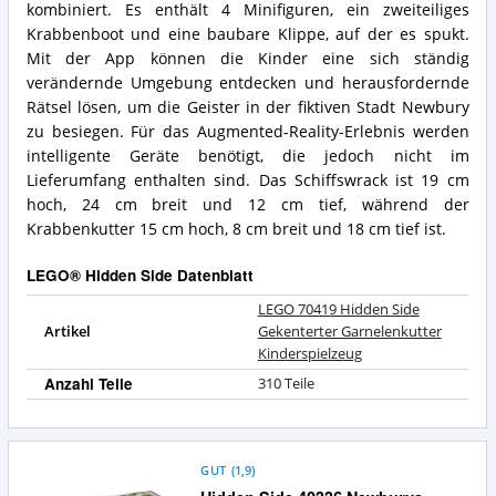
Vorteile:
Side
kombiniert. Es enthält 4 Minifiguren, ein zweiteiliges
Was
Gekenterter
Krabbenboot und eine baubare Klippe, auf der es spukt.
spricht
Garnelenkutter
Mit der App können die Kinder eine sich ständig
für
Kinderspielzeug
dieses
verändernde Umgebung entdecken und herausfordernde
Zusammenfassung:
LEGO®
Was
Rätsel lösen, um die Geister in der fiktiven Stadt Newbury
Hidden
bietet
zu besiegen. Für das Augmented-Reality-Erlebnis werden
Side?
dieses
intelligente Geräte benötigt, die jedoch nicht im
LEGO®
Lieferumfang enthalten sind. Das Schiffswrack ist 19 cm
Hidden
Side?
hoch, 24 cm breit und 12 cm tief, während der
Krabbenkutter 15 cm hoch, 8 cm breit und 18 cm tief ist.
LEGO® Hidden Side Datenblatt
LEGO 70419 Hidden Side
Artikel
Gekenterter Garnelenkutter
Kinderspielzeug
Anzahl Teile
310 Teile
GUT
(
1,9
)