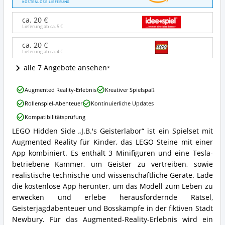
70418
KOSTENLOSE LIEFERUNG
Hidden
Side
ca. 20 €
J.B.'s
Lieferung ab ca.
5 €
Geisterlabor
Kinderspielzeug
ca. 20 €
Lieferung ab ca.
4 €
Angebote:
Wo
alle 7 Angebote ansehen
ist
dieses
LEGO
LEGO®
Augmented Reality-Erlebnis
Kreativer Spielspaß
70418
Hidden
Rollenspiel-Abenteuer
Kontinuierliche Updates
Hidden
Side
Side
erhältlich?
Kompatibilitätsprüfung
J.B.'s
LEGO Hidden Side „J.B.'s Geisterlabor“ ist ein Spielset mit
Geisterlabor
LEGO
Kinderspielzeug
Augmented Reality für Kinder, das LEGO Steine mit einer
70418
Vorteile:
Hidden
App kombiniert. Es enthält 3 Minifiguren und eine Tesla-
Was
Side
betriebene Kammer, um Geister zu vertreiben, sowie
spricht
J.B.'s
realistische technische und wissenschaftliche Geräte. Lade
für
Geisterlabor
die kostenlose App herunter, um das Modell zum Leben zu
dieses
Kinderspielzeug
LEGO®
erwecken und erlebe herausfordernde Rätsel,
Zusammenfassung:
Hidden
Was
Geisterjagdabenteuer und Bosskämpfe in der fiktiven Stadt
Side?
bietet
Newbury. Für das Augmented-Reality-Erlebnis wird ein