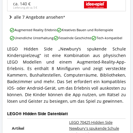
Schule
ca. 140 €
Lieferung ab ca.
5 €
Kinderspielzeug
Angebote:
alle 7 Angebote ansehen
Wo
ist
LEGO
dieses
Augmented Reality Erlebnis
Kreatives Bauen und Rollenspiele
70425
LEGO®
Unendliche Unterhaltung
Fesselnde Geschichte
Tech-kompatibel
Hidden
Hidden
Side
Side
LEGO Hidden Side „Newbury’s spukende Schule
Newbury's
LEGO
erhältlich?
Kinderspielzeug“ ist eine Kombination aus physischen
spukende
70425
Schule
Hidden
LEGO Modellen und einem Augmented-Reality-App-
Kinderspielzeug
Side
Erlebnis. Es enthält 8 Minifiguren und zeigt versteckte
Vorteile:
Newbury's
Kammern, Bushaltestellen, Computerräume, Bibliotheken,
Was
spukende
Badezimmer und mehr. Das Set erfordert ein kompatibles
spricht
Schule
für
iOS- oder Android-Gerät, um das Erlebnis voll auskosten zu
Kinderspielzeug
dieses
Zusammenfassung:
können. Die Kinder können die App nutzen, um Rätsel zu
LEGO®
Was
lösen und Geister zu besiegen, um das Spiel zu gewinnen.
Hidden
bietet
Side?
dieses
LEGO® Hidden Side Datenblatt
LEGO®
Hidden
LEGO 70425 Hidden Side
Side?
Artikel
Newbury's spukende Schule