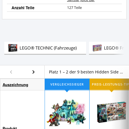
Saftbar
Juice
Anzahl Teile
127 Teile
Bar
Vorteile:
Was
spricht
für
dieses
LEGO®
Test
LEGO® TECHNIC (Fahrzeuge)
LEGO® Frie
Hidden
Side?
Platz 1 – 2 der 9 besten Hidden Side Themenwelten von LEGO® im Vergleich
Auszeichnung
Produkt