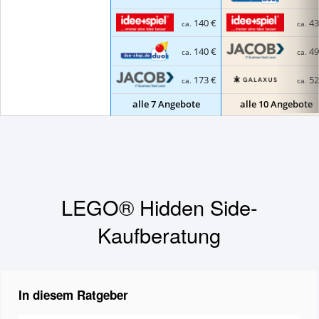
140 €
43
ca.
ca.
140 €
49
ca.
ca.
173 €
52
ca.
ca.
alle 7 Angebote
alle 10 Angebote
LEGO® Hidden Side-
Kaufberatung
In diesem Ratgeber