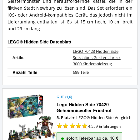
Geistermonster und herausfordernde Rätsel, die in der
3000
LEGO®
fiktiven Stadt Newbury zu lösen sind. Das Set erfordert ein
Kinderspielzeug
Hidden
Zusammenfassung:
iOS- oder Android-kompatibles Gerät, das jedoch nicht im
Side?
Was
Lieferumfang enthalten ist. Es ist 15 cm hoch, 10 cm breit
bietet
und 29 cm lang.
dieses
LEGO®
LEGO® Hidden Side Datenblatt
Hidden
Side?
LEGO 70423 Hidden Side
Artikel
Spezialbus Geisterschreck
3000 Kinderspielzeug
Anzahl Teile
689 Teile
GUT
(
1,6
)
Lego Hidden Side 70420
Geheimnisvoller Friedhof
5. Platz
im LEGO® Hidden Side-Vergleich
4.559
Erfahrungen
sofort lieferbar ab ca. 46 €