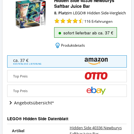
Hidden Side 40336 Newburys
Saftbar Juice Bar
8. Platz
im LEGO® Hidden Side-Vergleich
116
Erfahrungen
sofort lieferbar ab ca. 37 €
Produktdetails
Hidden
ca. 37 €
Side
KOSTENLOSE LIEFERUNG
40336
Newburys
Top Preis
Saftbar
Juice
Bar
Top Preis
Angebote:
Wo
Angebotsübersicht
ist
dieses
Hidden
LEGO®
LEGO® Hidden Side Datenblatt
Side
Hidden
40336
Side
Hidden Side 40336 Newburys
Newburys
Artikel
erhältlich?
Saftbar Juice Bar