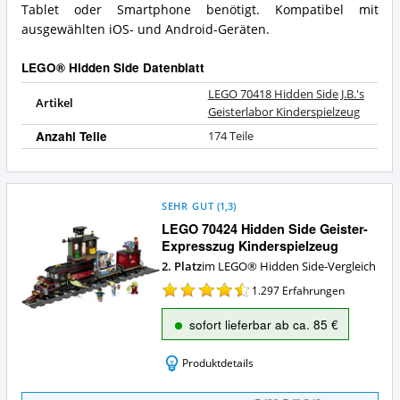
dieses
Tablet oder Smartphone benötigt. Kompatibel mit
LEGO®
ausgewählten iOS- und Android-Geräten.
Hidden
Side?
LEGO® Hidden Side Datenblatt
LEGO 70418 Hidden Side J.B.'s
Artikel
Geisterlabor Kinderspielzeug
Anzahl Teile
174 Teile
SEHR GUT
(
1,3
)
LEGO 70424 Hidden Side Geister-
Expresszug Kinderspielzeug
2. Platz
im LEGO® Hidden Side-Vergleich
1.297
Erfahrungen
sofort lieferbar ab ca. 85 €
Produktdetails
LEGO