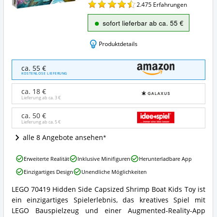
2.475
Erfahrungen
sofort lieferbar ab ca. 55 €
Produktdetails
LEGO
ca. 55 €
70419
KOSTENLOSE LIEFERUNG
Hidden
Side
ca. 18 €
Gekenterter
Lieferung ab ca.
3 €
Garnelenkutter
Kinderspielzeug
ca. 50 €
Lieferung ab ca.
5 €
Angebote:
Wo
alle 8 Angebote ansehen
ist
dieses
LEGO
LEGO®
Erweiterte Realität
Inklusive Minifiguren
Herunterladbare App
70419
Hidden
Einzigartiges Design
Unendliche Möglichkeiten
Hidden
Side
Side
erhältlich?
LEGO 70419 Hidden Side Capsized Shrimp Boat Kids Toy ist
Gekenterter
LEGO
ein einzigartiges Spielerlebnis, das kreatives Spiel mit
Garnelenkutter
70419
Kinderspielzeug
Hidden
LEGO Bauspielzeug und einer Augmented-Reality-App