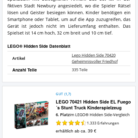
dieses
Zusammenfassung:
LEGO®
fiktiven Stadt Newbury angesiedelt, wo die Spieler Rätsel
Was
Hidden
bietet
lösen und Geister besiegen können. Kinder benötigen ein
Side?
dieses
Smartphone oder Tablet, um auf die App zuzugreifen, das
LEGO®
Gerät ist jedoch nicht im Lieferumfang enthalten. Das
Hidden
Spielset ist 14 cm hoch, 32 cm breit und 10 cm tief.
Side?
LEGO® Hidden Side Datenblatt
Lego Hidden Side 70420
Artikel
Geheimnisvoller Friedhof
Anzahl Teile
335 Teile
GUT
(
1,7
)
LEGO 70421 Hidden Side EL Fuego
´s Stunt Truck Kinderspielzeug
6. Platz
im LEGO® Hidden Side-Vergleich
1.333
Erfahrungen
erhältlich ab ca. 39 €