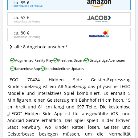
ca. 85 €
70424
KOSTENLOSE LIEFERUNG
Hidden
Side
ca. 53 €
Geister-
kostenlose Lieferung
Expresszug
Kinderspielzeug
ca. 80 €
kostenlose Lieferung
Angebote:
Wo
alle 8 Angebote ansehen
ist
dieses
LEGO
LEGO®
Augmented Reality Play
Kreatives Bauen
Einzigartige Abenteuer
70424
Hidden
Kostenlose App
Kontinuierliche Updates
Hidden
Side
Side
erhältlich?
LEGO 70424 Hidden Side Geister-Expresszug
Geister-
LEGO
Kinderspielzeug ist ein AR-Spielzeug, das physische LEGO
Expresszug
70424
Kinderspielzeug
Hidden
Modelle und interaktives Spiel kombiniert. Es enthält 5
Vorteile:
Side
Minifiguren, einen Geisterzug mit Bahnhof (14 cm hoch, 15
Was
Geister-
cm breit und 61 cm lang) und 697 Teile. Die kostenlose
spricht
Expresszug
„LEGO“ Hidden Side App ist für ausgewählte iOS- und
für
Kinderspielzeug
dieses
Android-Geräte erhältlich. Das Spiel spielt in der fiktiven
Zusammenfassung:
LEGO®
Was
Stadt Newbury, wo Kinder Rätsel lösen, Geister und
Hidden
bietet
Geisterbosse besiegen müssen, um die Normalität
Side?
dieses