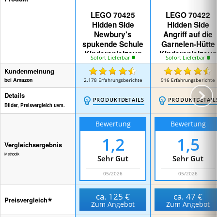
LEGO 70425
LEGO 70422
Hidden Side
Hidden Side
Newbury's
Angriff auf die
spukende Schule
Garnelen-Hütte
Kinderspielzeug
Kinderspielzeug
Sofort Lieferbar
Sofort Lieferbar
Kundenmeinung
bei Amazon
2.178
Erfahrungsberichte
916
Erfahrungsberichte
Details
PRODUKTDETAILS
PRODUKTDETAIL
Bilder, Preisvergleich uvm.
Bewertung
Bewertung
1,2
1,5
Vergleichsergebnis
Methodik
Sehr Gut
Sehr Gut
05/2026
05/2026
ca.
125 €
ca.
47 €
Preisvergleich
Zum Angebot
Zum Angebot