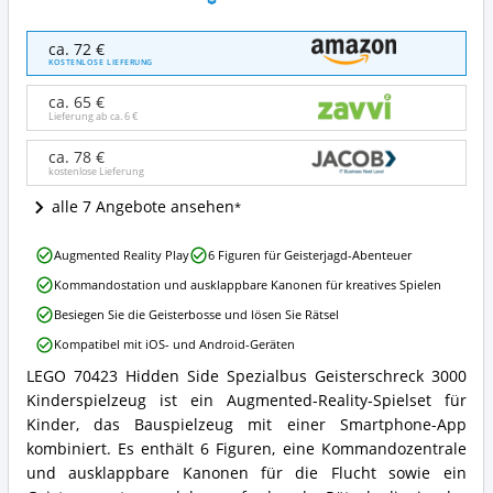
LEGO
ca. 72 €
70423
KOSTENLOSE LIEFERUNG
Hidden
Side
ca. 65 €
Spezialbus
Lieferung ab ca.
6 €
Geisterschreck
3000
ca. 78 €
kostenlose Lieferung
Kinderspielzeug
Angebote:
alle 7 Angebote ansehen
Wo
ist
LEGO
dieses
Augmented Reality Play
6 Figuren für Geisterjagd-Abenteuer
70423
LEGO®
Kommandostation und ausklappbare Kanonen für kreatives Spielen
Hidden
Hidden
Side
Side
Besiegen Sie die Geisterbosse und lösen Sie Rätsel
Spezialbus
erhältlich?
Kompatibel mit iOS- und Android-Geräten
Geisterschreck
3000
LEGO 70423 Hidden Side Spezialbus Geisterschreck 3000
LEGO
Kinderspielzeug
Kinderspielzeug ist ein Augmented-Reality-Spielset für
70423
Vorteile:
Hidden
Kinder, das Bauspielzeug mit einer Smartphone-App
Was
Side
spricht
kombiniert. Es enthält 6 Figuren, eine Kommandozentrale
Spezialbus
für
und ausklappbare Kanonen für die Flucht sowie ein
Geisterschreck
dieses