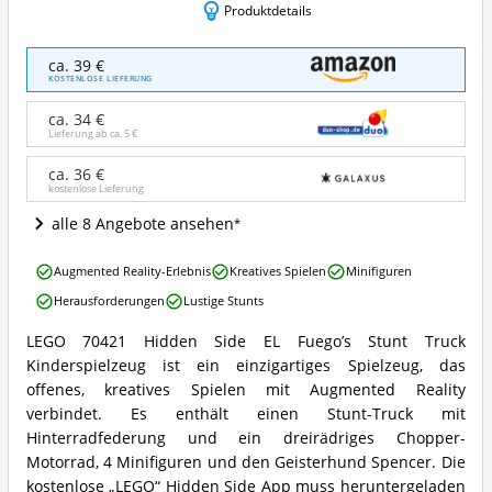
Produktdetails
LEGO
ca. 39 €
70421
KOSTENLOSE LIEFERUNG
Hidden
Side
ca. 34 €
EL
Lieferung ab ca.
5 €
Fuego
´s
ca. 36 €
kostenlose Lieferung
Stunt
Truck
alle 8 Angebote ansehen
Kinderspielzeug
Angebote:
LEGO
Wo
Augmented Reality-Erlebnis
Kreatives Spielen
Minifiguren
70421
ist
Herausforderungen
Lustige Stunts
Hidden
dieses
Side
LEGO®
LEGO 70421 Hidden Side EL Fuego’s Stunt Truck
EL
LEGO
Hidden
Kinderspielzeug ist ein einzigartiges Spielzeug, das
Fuego
70421
Side
´s
Hidden
offenes, kreatives Spielen mit Augmented Reality
erhältlich?
Stunt
Side
verbindet. Es enthält einen Stunt-Truck mit
Truck
EL
Hinterradfederung und ein dreirädriges Chopper-
Kinderspielzeug
Fuego
Motorrad, 4 Minifiguren und den Geisterhund Spencer. Die
Vorteile:
´s
Was
kostenlose „LEGO“ Hidden Side App muss heruntergeladen
Stunt