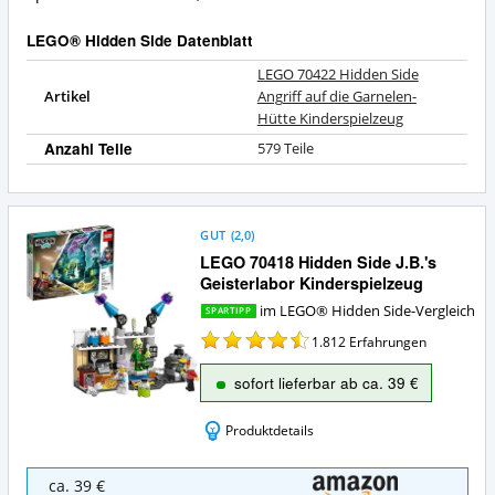
dieses
LEGO®
LEGO® Hidden Side Datenblatt
Hidden
LEGO 70422 Hidden Side
Side?
Artikel
Angriff auf die Garnelen-
Hütte Kinderspielzeug
Anzahl Teile
579 Teile
GUT
(
2,0
)
LEGO 70418 Hidden Side J.B.'s
Geisterlabor Kinderspielzeug
im LEGO® Hidden Side-Vergleich
SPARTIPP
1.812
Erfahrungen
sofort lieferbar ab ca. 39 €
Produktdetails
LEGO
ca. 39 €