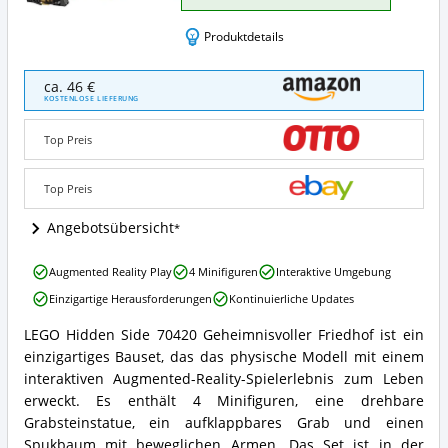
Produktdetails
Lego
ca. 46 €
Hidden
KOSTENLOSE LIEFERUNG
Side
70420
Top Preis
Geheimnisvoller
Friedhof
Angebote:
Top Preis
Wo
ist
Angebotsübersicht
dieses
LEGO®
Lego
Augmented Reality Play
4 Minifiguren
Interaktive Umgebung
Hidden
Hidden
Side
Einzigartige Herausforderungen
Kontinuierliche Updates
Side
erhältlich?
70420
LEGO Hidden Side 70420 Geheimnisvoller Friedhof ist ein
Geheimnisvoller
Lego
einzigartiges Bauset, das das physische Modell mit einem
Friedhof
Hidden
Vorteile:
Side
interaktiven Augmented-Reality-Spielerlebnis zum Leben
Was
70420
erweckt. Es enthält 4 Minifiguren, eine drehbare
spricht
Geheimnisvoller
Grabsteinstatue, ein aufklappbares Grab und einen
für
Friedhof
Spukbaum mit beweglichen Armen. Das Set ist in der