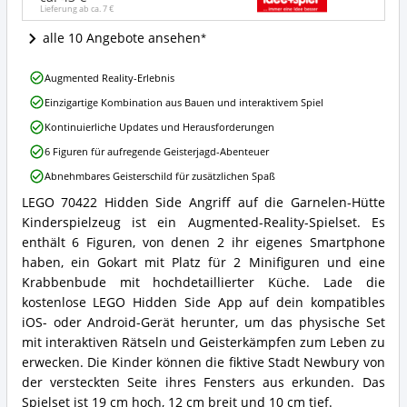
Lieferung ab ca.
7 €
Garnelen-
Hütte
alle 10 Angebote ansehen
Kinderspielzeug
Angebote:
LEGO
Wo
Augmented Reality-Erlebnis
70422
ist
Einzigartige Kombination aus Bauen und interaktivem Spiel
Hidden
dieses
Side
LEGO®
Kontinuierliche Updates und Herausforderungen
Angriff
Hidden
6 Figuren für aufregende Geisterjagd-Abenteuer
auf
Side
die
erhältlich?
Abnehmbares Geisterschild für zusätzlichen Spaß
Garnelen-
LEGO 70422 Hidden Side Angriff auf die Garnelen-Hütte
Hütte
LEGO
Kinderspielzeug
Kinderspielzeug ist ein Augmented-Reality-Spielset. Es
70422
Vorteile:
Hidden
enthält 6 Figuren, von denen 2 ihr eigenes Smartphone
Was
Side
haben, ein Gokart mit Platz für 2 Minifiguren und eine
spricht
Angriff
Krabbenbude mit hochdetaillierter Küche. Lade die
für
auf
kostenlose LEGO Hidden Side App auf dein kompatibles
dieses
die
LEGO®
iOS- oder Android-Gerät herunter, um das physische Set
Garnelen-
Hidden
Hütte
mit interaktiven Rätseln und Geisterkämpfen zum Leben zu
Side?
Kinderspielzeug
erwecken. Die Kinder können die fiktive Stadt Newbury von
Zusammenfassung:
der versteckten Seite ihres Fensters aus erkunden. Das
Was
Spielset ist 19 cm hoch, 12 cm breit und 10 cm tief.
bietet