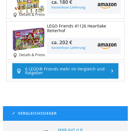
ca.
180 €
kostenlose Lieferung
Details & Preise
LEGO Friends 41126 Heartlake
Reiterhof
ca.
202 €
kostenlose Lieferung
Details & Preise
6 LEGO® Friends mehr im Vergleich und
Ratgeber
SEHR GUT
(
1,2
)