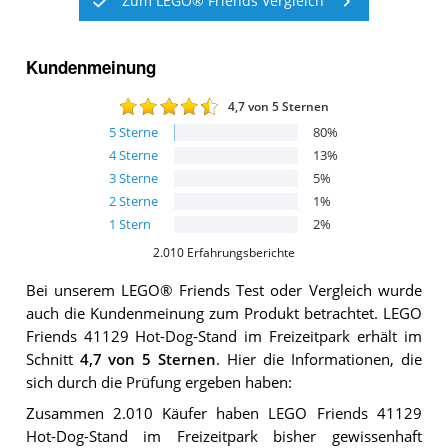
Zum LEGO® Friends Vergleich
Kundenmeinung
4,7
von 5 Sternen
5
Sterne
80
%
4
Sterne
13
%
3
Sterne
5
%
2
Sterne
1
%
1
Stern
2
%
2.010
Erfahrungsberichte
Bei unserem
LEGO® Friends
Test oder Vergleich wurde
auch die Kundenmeinung zum Produkt betrachtet.
LEGO
Friends 41129 Hot-Dog-Stand im Freizeitpark
erhält im
Schnitt
4,7
von 5 Sternen
. Hier die Informationen, die
sich durch die Prüfung ergeben haben:
Zusammen 2.010 Käufer haben LEGO Friends 41129
Hot-Dog-Stand im Freizeitpark bisher gewissenhaft