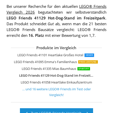
Bei unserer Recherche für den aktuellen
LEGO® Friends
Vergleich 2026
begutachteten wir selbstverständlich
LEGO Friends 41129 Hot-Dog-Stand im Freizeitpark
.
Das Produkt schneidet
Gut
ab, wenn man die 21 besten
LEGO® Friends Bausätze vergleicht: LEGO® Friends
erreicht den
16. Platz
mit einer Bewertung von 1,7.
Produkte im Vergleich
LEGO Friends 41318 Heartlake Krank
LEGO Friends 41106 Popstar Tourbus
LEGO Friends 41340 Freundschaftsha
LEGO Friends 41130 Großer Freizeitpa
LEGO Friends 41325 Heartlake City Spi
LEGO Friends 41314 Stephanies Haus
LEGO Friends 41313 Heartlake Freiba
LEGO Friends 41094 Heartlake Leuch
LEGO Friends Heartlake City Haustie
LEGO Friends 41126 Heartlake Reiterh
LEGO Friends 41338 Stephanies Sport
LEGO Friends 41133 Autoscooter im Fr
LEGO Friends 41118 Heartlake Super
LEGO Friends 41124 Heartlake Welpe
LEGO Friends 41128 Raketen-Karussel
LEGO Friends 41101 Heartlake Großes Hotel
SIEGER
LEGO Friends 41095 Emma's Familienhaus
PREIS-LEISTUNG
LEGO Friends 41335 Mias Baumhaus
SPARTIPP
LEGO Friends 41129 Hot-Dog-Stand im Freizeitpark
LEGO Friends 41058 Heartlake Einkaufszentrum
… und
16
weitere
LEGO® Friends
im Test oder
Vergleich!