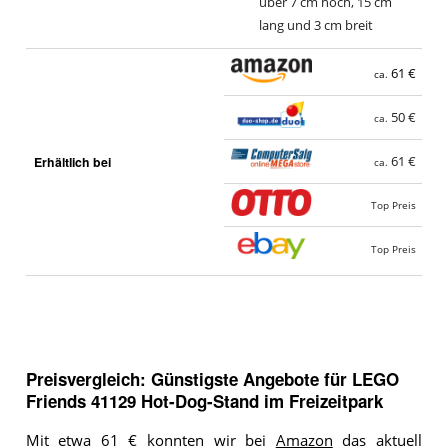
über 7 cm hoch, 15 cm
lang und 3 cm breit
61 €
ca.
50 €
ca.
Erhältlich bei
61 €
ca.
Top Preis
Top Preis
Preisvergleich: Günstigste Angebote für
LEGO
Friends 41129 Hot-Dog-Stand im Freizeitpark
Mit etwa 61 € konnten wir bei
Amazon
das aktuell