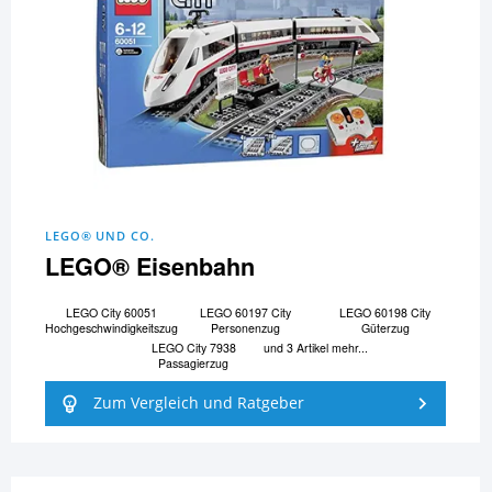
LEGO® UND CO.
LEGO® Eisenbahn
LEGO City 60051
LEGO 60197 City
LEGO 60198 City
Hochgeschwindigkeitszug
Personenzug
Güterzug
LEGO City 7938
und 3 Artikel mehr...
Passagierzug
Zum Vergleich und Ratgeber