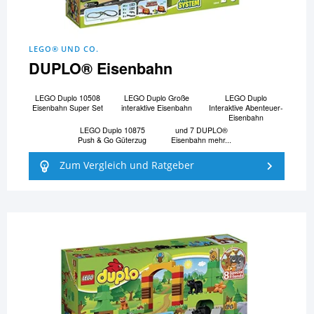
LEGO® UND CO.
DUPLO® Eisenbahn
LEGO Duplo 10508
LEGO Duplo Große
LEGO Duplo
Eisenbahn Super Set
interaktive Eisenbahn
Interaktive Abenteuer-
Eisenbahn
LEGO Duplo 10875
und 7 DUPLO®
Push & Go Güterzug
Eisenbahn mehr...
Zum Vergleich und Ratgeber