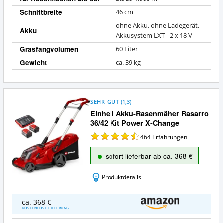
Schnittbreite
46 cm
ohne Akku, ohne Ladegerät.
Akku
Akkusystem LXT - 2 x 18 V
Grasfangvolumen
60 Liter
Gewicht
ca. 39 kg
SEHR GUT
(
1,3
)
Einhell Akku-Rasenmäher Rasarro
36/42 Kit Power X-Change
464
Erfahrungen
sofort lieferbar ab ca. 368 €
Produktdetails
Einhell
ca. 368 €
Akku-
KOSTENLOSE LIEFERUNG
Rasenmäher