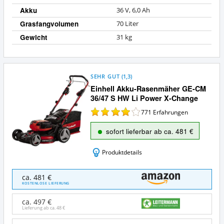
Akku
36 V, 6,0 Ah
Grasfangvolumen
70 Liter
Gewicht
31 kg
SEHR GUT
(
1,3
)
Einhell Akku-Rasenmäher GE-CM
36/47 S HW Li Power X-Change
771
Erfahrungen
sofort lieferbar ab ca. 481 €
Produktdetails
Einhell
ca. 481 €
Akku-
KOSTENLOSE LIEFERUNG
Rasenmäher
GE-
ca. 497 €
CM
Lieferung ab ca.
48 €
36/47