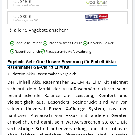
GE-
ca. 315 €
CM
kostenlose Lieferung
43
Li
ca. 330 €
Lieferung ab ca.
5 €
M
Kit
alle 15 Angebote ansehen
Angebote:
Wo
Einhell
ist
Kabellose Freiheit
Ergonomisches Design
Universal Power
Akku-
dieser
Rasenfreundlich
Platzsparende Aufbewahrung
Rasenmäher
Akku-
GE-
Rasenmäher
Ergebnis Sehr Gut: Unsere Bewertung für Einhell Akku-
CM
erhältlich?
Rasenmäher GE-CM 43 Li M Kit
43
7. Platz
im Akku-Rasenmäher-Vergleich
Li
M
Der Einhell Akku-Rasenmäher GE-CM 43 Li M Kit zeichnet
Kit
sich auf dem Markt der Akku-Rasenmäher durch seine
Vorteile:
beeindruckende Balance aus
Leistung, Komfort und
Was
spricht
Vielseitigkeit
aus. Besonders beeindruckt sind wir von
für
seinem
Universal Power X-Change System
, das den
diesen
nahtlosen Austausch von Akkus mit anderen Geräten
Akku-
ermöglicht und damit sein Wertversprechen steigert. Die
Rasenmäher?
sechsstufige Schnitthöhenverstellung
und der
robuste,