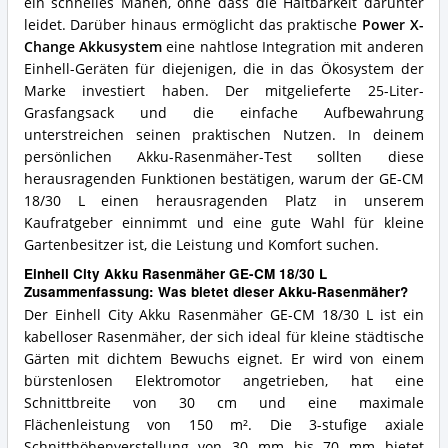
ein schnelles Mähen, ohne dass die Haltbarkeit darunter
leidet. Darüber hinaus ermöglicht das praktische
Power X-
Change Akkusystem
eine nahtlose Integration mit anderen
Einhell-Geräten für diejenigen, die in das Ökosystem der
Marke investiert haben. Der mitgelieferte 25-Liter-
Grasfangsack und die einfache Aufbewahrung
unterstreichen seinen praktischen Nutzen. In deinem
persönlichen Akku-Rasenmäher-Test sollten diese
herausragenden Funktionen bestätigen, warum der GE-CM
18/30 L einen herausragenden Platz in unserem
Kaufratgeber einnimmt und eine gute Wahl für kleine
Gartenbesitzer ist, die Leistung und Komfort suchen.
Einhell City Akku Rasenmäher GE-CM 18/30 L
Zusammenfassung: Was bietet dieser Akku-Rasenmäher?
Der Einhell City Akku Rasenmäher GE-CM 18/30 L ist ein
kabelloser Rasenmäher, der sich ideal für kleine städtische
Gärten mit dichtem Bewuchs eignet. Er wird von einem
bürstenlosen Elektromotor angetrieben, hat eine
Schnittbreite von 30 cm und eine maximale
Flächenleistung von 150 m². Die 3-stufige axiale
Schnitthöhenverstellung von 30 mm bis 70 mm bietet