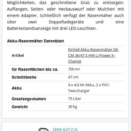
Möglichkeiten, das geschnittene Gras zu entsorgen:
Auffangen, Seiten- oder Heckauswurf oder Mulchen mit
einem Adapter. Schließlich verfügt der Rasenmäher auch
über zwei Doppelladegeräte und eine
Batteriestandsanzeige mit drei LED-Leuchten.
Akku-Rasenmäher Datenblatt
Einhell Akku-Rasenmäher GE-
Artikel
CM 36/47 S HW Li Power X-
Change
für Rasenflächen bis ca.
700 m²
Schnittbreite
47 cm
4 x 4,0 Ah Akku, 2 x PXC-
Akku
Twincharger
Grasfangvolumen
75 Liter
Gewicht
30 kg
SEHR GUT
(
1,3
)