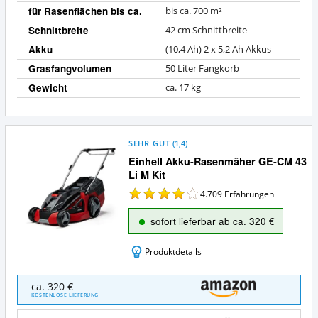
für Rasenflächen bis ca.
bis ca. 700 m²
Schnittbreite
42 cm Schnittbreite
Akku
(10,4 Ah) 2 x 5,2 Ah Akkus
Grasfangvolumen
50 Liter Fangkorb
Gewicht
ca. 17 kg
SEHR GUT
(
1,4
)
Einhell Akku-Rasenmäher GE-CM 43
Li M Kit
4.709
Erfahrungen
sofort lieferbar ab ca. 320 €
Produktdetails
Einhell
ca. 320 €
Akku-
KOSTENLOSE LIEFERUNG
Rasenmäher