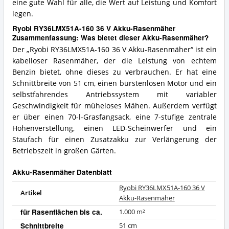
eine gute Wahl für alle, die Wert auf Leistung und Komfort
legen.
Ryobi RY36LMX51A-160 36 V Akku-Rasenmäher
Zusammenfassung: Was bietet dieser Akku-Rasenmäher?
Der „Ryobi RY36LMX51A-160 36 V Akku-Rasenmäher“ ist ein
kabelloser Rasenmäher, der die Leistung von echtem
Benzin bietet, ohne dieses zu verbrauchen. Er hat eine
Schnittbreite von 51 cm, einen bürstenlosen Motor und ein
selbstfahrendes Antriebssystem mit variabler
Geschwindigkeit für müheloses Mähen. Außerdem verfügt
er über einen 70-l-Grasfangsack, eine 7-stufige zentrale
Höhenverstellung, einen LED-Scheinwerfer und ein
Staufach für einen Zusatzakku zur Verlängerung der
Betriebszeit in großen Gärten.
Akku-Rasenmäher Datenblatt
Ryobi RY36LMX51A-160 36 V
Artikel
Akku-Rasenmäher
für Rasenflächen bis ca.
1.000 m²
Schnittbreite
51 cm