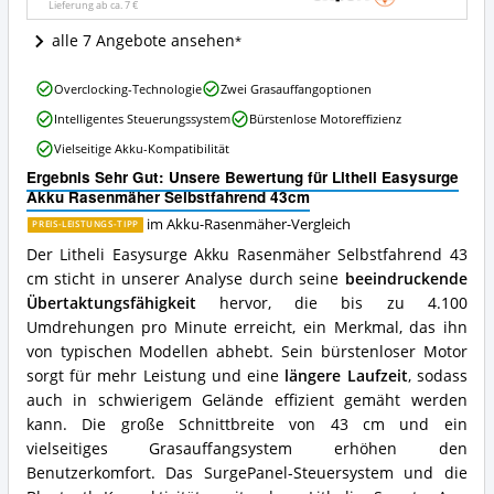
Lieferung ab ca.
7 €
Wo
ist
alle 7 Angebote ansehen
dieser
Akku-
Litheli
Rasenmäher
Overclocking-Technologie
Zwei Grasauffangoptionen
Easysurge
erhältlich?
Intelligentes Steuerungssystem
Bürstenlose Motoreffizienz
Akku
Rasenmäher
Vielseitige Akku-Kompatibilität
Selbstfahrend
Ergebnis Sehr Gut: Unsere Bewertung für Litheli Easysurge
43cm
Akku Rasenmäher Selbstfahrend 43cm
Vorteile:
Was
im Akku-Rasenmäher-Vergleich
PREIS-LEISTUNGS-TIPP
spricht
Der Litheli Easysurge Akku Rasenmäher Selbstfahrend 43
für
cm sticht in unserer Analyse durch seine
beeindruckende
diesen
Akku-
Übertaktungsfähigkeit
hervor, die bis zu 4.100
Rasenmäher?
Umdrehungen pro Minute erreicht, ein Merkmal, das ihn
von typischen Modellen abhebt. Sein bürstenloser Motor
sorgt für mehr Leistung und eine
längere Laufzeit
, sodass
auch in schwierigem Gelände effizient gemäht werden
kann. Die große Schnittbreite von 43 cm und ein
vielseitiges Grasauffangsystem erhöhen den
Benutzerkomfort. Das SurgePanel-Steuersystem und die