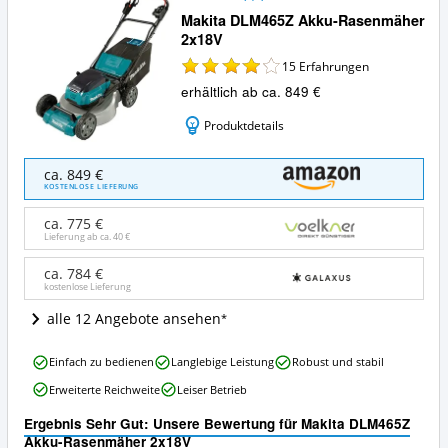
Makita DLM465Z Akku-Rasenmäher
2x18V
15
Erfahrungen
erhältlich ab ca. 849 €
Produktdetails
Makita
ca. 849 €
DLM465Z
KOSTENLOSE LIEFERUNG
Akku-
Rasenmäher
ca. 775 €
2x18V
Lieferung ab ca.
40 €
Angebote:
Wo
ca. 784 €
kostenlose Lieferung
ist
dieser
alle 12 Angebote ansehen
Akku-
Rasenmäher
Makita
erhältlich?
Einfach zu bedienen
Langlebige Leistung
Robust und stabil
DLM465Z
Erweiterte Reichweite
Leiser Betrieb
Akku-
Rasenmäher
Ergebnis Sehr Gut: Unsere Bewertung für Makita DLM465Z
2x18V
Akku-Rasenmäher 2x18V