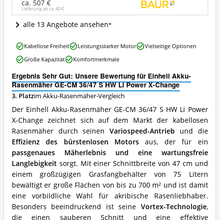
S
ca. 507 €
Lieferung ab ca.
40 €
HW
Li
alle 13 Angebote ansehen
Power
X-
Einhell
Change
Kabellose Freiheit
Leistungsstarker Motor
Vielseitige Optionen
Akku-
Angebote:
Große Kapazität
Komfortmerkmale
Rasenmäher
Wo
GE-
ist
Ergebnis Sehr Gut: Unsere Bewertung für Einhell Akku-
CM
dieser
Rasenmäher GE-CM 36/47 S HW Li Power X-Change
36/47
Akku-
3. Platz
im Akku-Rasenmäher-Vergleich
S
Rasenmäher
HW
erhältlich?
Der Einhell Akku-Rasenmäher GE-CM 36/47 S HW Li Power
Li
X-Change zeichnet sich auf dem Markt der kabellosen
Power
Rasenmäher durch seinen
Variospeed-Antrieb
und die
X-
Change
Effizienz des bürstenlosen Motors
aus, der für ein
Vorteile:
passgenaues Mäherlebnis und eine wartungsfreie
Was
Langlebigkeit
sorgt. Mit einer Schnittbreite von 47 cm und
spricht
einem großzügigen Grasfangbehälter von 75 Litern
für
bewältigt er große Flächen von bis zu 700 m² und ist damit
diesen
Akku-
eine vorbildliche Wahl für akribische Rasenliebhaber.
Rasenmäher?
Besonders beeindruckend ist seine
Vortex-Technologie
,
die einen sauberen Schnitt und eine effektive