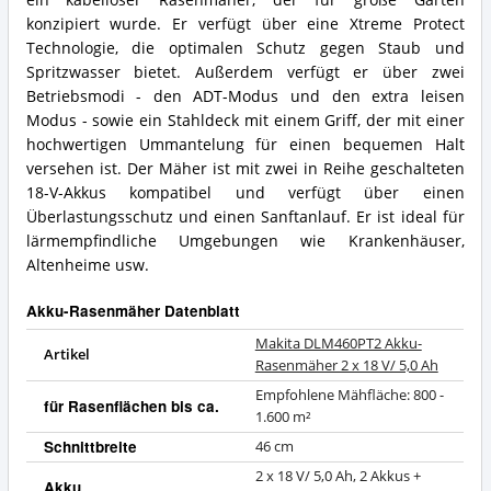
konzipiert wurde. Er verfügt über eine Xtreme Protect
Technologie, die optimalen Schutz gegen Staub und
Spritzwasser bietet. Außerdem verfügt er über zwei
Betriebsmodi - den ADT-Modus und den extra leisen
Modus - sowie ein Stahldeck mit einem Griff, der mit einer
hochwertigen Ummantelung für einen bequemen Halt
versehen ist. Der Mäher ist mit zwei in Reihe geschalteten
18-V-Akkus kompatibel und verfügt über einen
Überlastungsschutz und einen Sanftanlauf. Er ist ideal für
lärmempfindliche Umgebungen wie Krankenhäuser,
Altenheime usw.
Akku-Rasenmäher Datenblatt
Makita DLM460PT2 Akku-
Artikel
Rasenmäher 2 x 18 V/ 5,0 Ah
Empfohlene Mähfläche: 800 -
für Rasenflächen bis ca.
1.600 m²
Schnittbreite
46 cm
2 x 18 V/ 5,0 Ah, 2 Akkus +
Akku