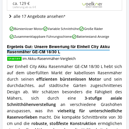
18/30
ca. 129 €
Lieferung ab ca.
6 €
L
Angebote:
alle 17 Angebote ansehen
Wo
ist
Einhell
dieser
Bürstenloser Motor
Variable Schnitthöhe
Große Räder
City
Akku-
Zusammenklappbare Führungsschiene
Batteriestand-Anzeige
Akku
Rasenmäher
Rasenmäher
erhältlich?
Ergebnis Gut: Unsere Bewertung für Einhell City Akku
GE-
Rasenmäher GE-CM 18/30 L
CM
18/30
im Akku-Rasenmäher-Vergleich
SPARTIPP
L
Der Einhell City Akku Rasenmäher GE-CM 18/30 L hebt sich
Vorteile:
auf dem überfüllten Markt der kabellosen Rasenmäher
Was
durch seinen
effizienten bürstenlosen Motor
und sein
spricht
für
durchdachtes, auf städtische Gärten zugeschnittenes
diesen
Design ab. Wir schätzen besonders die Fähigkeit des
Akku-
Mähers, sich durch eine
3-stufige axiale
Rasenmäher?
Schnitthöhenverstellung
an verschiedene Grashöhen
anzupassen, was ihn
vielseitig für unterschiedliche
Rasenvorlieben
macht. Die kompakte Schnittbreite von 30
cm und die
robuste, stoßfeste Konstruktion
ermöglichen