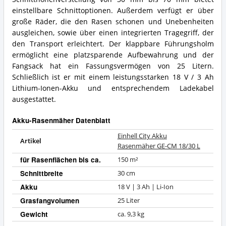
einstellbare Schnittoptionen. Außerdem verfügt er über
große Räder, die den Rasen schonen und Unebenheiten
ausgleichen, sowie über einen integrierten Tragegriff, der
den Transport erleichtert. Der klappbare Führungsholm
ermöglicht eine platzsparende Aufbewahrung und der
Fangsack hat ein Fassungsvermögen von 25 Litern.
Schließlich ist er mit einem leistungsstarken 18 V / 3 Ah
Lithium-Ionen-Akku und entsprechendem Ladekabel
ausgestattet.
Akku-Rasenmäher Datenblatt
Einhell City Akku
Artikel
Rasenmäher GE-CM 18/30 L
für Rasenflächen bis ca.
150 m²
Schnittbreite
30 cm
Akku
18 V | 3 Ah | Li-Ion
Grasfangvolumen
25 Liter
Gewicht
ca. 9,3 kg