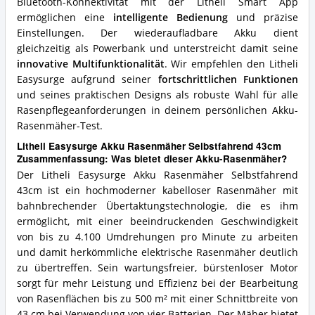
Bluetooth-Konnektivität mit der Litheli Smart App
ermöglichen eine
intelligente Bedienung
und präzise
Einstellungen. Der wiederaufladbare Akku dient
gleichzeitig als Powerbank und unterstreicht damit seine
innovative Multifunktionalität
. Wir empfehlen den Litheli
Easysurge aufgrund seiner
fortschrittlichen Funktionen
und seines praktischen Designs als robuste Wahl für alle
Rasenpflegeanforderungen in deinem persönlichen Akku-
Rasenmäher-Test.
Litheli Easysurge Akku Rasenmäher Selbstfahrend 43cm
Zusammenfassung: Was bietet dieser Akku-Rasenmäher?
Der Litheli Easysurge Akku Rasenmäher Selbstfahrend
43cm ist ein hochmoderner kabelloser Rasenmäher mit
bahnbrechender Übertaktungstechnologie, die es ihm
ermöglicht, mit einer beeindruckenden Geschwindigkeit
von bis zu 4.100 Umdrehungen pro Minute zu arbeiten
und damit herkömmliche elektrische Rasenmäher deutlich
zu übertreffen. Sein wartungsfreier, bürstenloser Motor
sorgt für mehr Leistung und Effizienz bei der Bearbeitung
von Rasenflächen bis zu 500 m² mit einer Schnittbreite von
43 cm bei Verwendung von vier Batterien. Der Mäher bietet