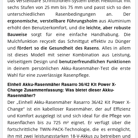
Das verstellbare Schnitthöhen-System bietet Flexibilität mit
sechs Stufen von 25 mm bis 75 mm und passt sich so den
unterschiedlichen Rasenbedingungen an. Der
ergonomische, verstellbare Führungsholm
aus Aluminium
erhöht den Benutzerkomfort, und die
leichte, aber robuste
Bauweise
sorgt für eine einfache Handhabung. Die
Mulchfunktion recycelt das Schnittgut effektiv zu Dünger
und
fördert so die Gesundheit des Rasens
. Alles in allem
ist dieses Modell mit seiner Kombination aus Leistung,
vielseitigem Design und
benutzerfreundlichen Funktionen
in deinem persönlichen Akku-Rasenmäher-Test die erste
Wahl für eine zuverlässige Rasenpflege.
Einhell Akku-Rasenmäher Rasarro 36/42 Kit Power X-
Change Zusammenfassung: Was bietet dieser Akku-
Rasenmäher?
Der „Einhell Akku-Rasenmäher Rasarro 36/42 Kit Power X-
Change“ ist ein kabelloser Rasenmäher, der auf Effizienz
und Komfort ausgelegt ist und sich ideal für die Pflege von
Rasenflächen bis zu 725 m² eignet. Er verfügt über die
fortschrittliche TWIN-PACK-Technologie, die es ermöglicht,
ihn mit zwei leistungsstarken 18-V-Akkus zu betreiben und