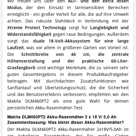
Wir freuen uns über den
ADT- und den extra leisen
für
Modus
, der den Einsatz in lärmsensiblen Bereichen
diesen
ermöglicht - ein großer Vorteil für alle, die auf ihre Umwelt
Akku-
Rasenmäher?
achten. Das robuste Stahldeck in Verbindung mit der
Xtreme Protect Technology
sorgt für
Langlebigkeit und
Widerstandsfähigkeit
gegen raue Bedingungen. Außerdem
sorgt das
duale 18-Volt-Akkusystem für eine lange
Laufzeit
, was vor allem in größeren Gärten von Vorteil ist.
Die
Schnittbreite von 46 cm, die zentrale
Höhenverstellung und der praktische 60-Liter-
Grasfangkorb
sind wichtige Merkmale, die zu seinem sehr
guten Gesamtergebnis in diesem Produktkaufratgeber
beitragen. Mit durchdachten Zusatzfunktionen wie
Sanftanlauf und Überlastungsschutz, die die Sicherheit
und das Benutzererlebnis verbessern, empfehlen wir den
Makita DLM460PT2 als eine gute Wahl für deinen
persönlichen Akku-Rasenmäher-Test.
Makita DLM460PT2 Akku-Rasenmäher 2 x 18 V/ 5,0 Ah
Zusammenfassung: Was bietet dieser Akku-Rasenmäher?
Der Makita DLM460PT2 Akku-Rasenmäher 2x18V/5.0Ah ist
ein kabelloser Rasenmäher, der für große Gärten