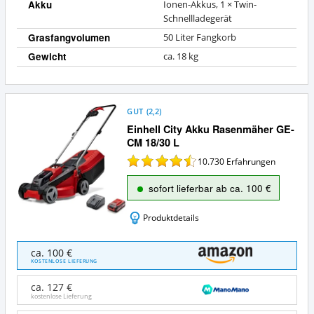
Akku
Ionen-Akkus, 1 × Twin-
Schnellladegerät
Grasfangvolumen
50 Liter Fangkorb
Gewicht
ca. 18 kg
GUT
(
2,2
)
Einhell City Akku Rasenmäher GE-
CM 18/30 L
10.730
Erfahrungen
sofort lieferbar ab ca. 100 €
Produktdetails
Einhell
ca. 100 €
City
KOSTENLOSE LIEFERUNG
Akku
Rasenmäher
ca. 127 €
GE-
kostenlose Lieferung
CM