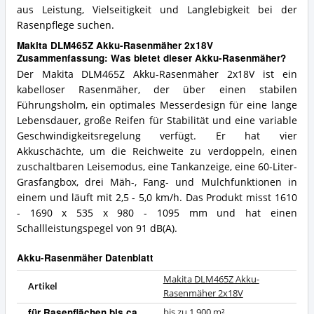
aus Leistung, Vielseitigkeit und Langlebigkeit bei der
Rasenpflege suchen.
Makita DLM465Z Akku-Rasenmäher 2x18V
Zusammenfassung: Was bietet dieser Akku-Rasenmäher?
Der Makita DLM465Z Akku-Rasenmäher 2x18V ist ein
kabelloser Rasenmäher, der über einen stabilen
Führungsholm, ein optimales Messerdesign für eine lange
Lebensdauer, große Reifen für Stabilität und eine variable
Geschwindigkeitsregelung verfügt. Er hat vier
Akkuschächte, um die Reichweite zu verdoppeln, einen
zuschaltbaren Leisemodus, eine Tankanzeige, eine 60-Liter-
Grasfangbox, drei Mäh-, Fang- und Mulchfunktionen in
einem und läuft mit 2,5 - 5,0 km/h. Das Produkt misst 1610
- 1690 x 535 x 980 - 1095 mm und hat einen
Schallleistungspegel von 91 dB(A).
Akku-Rasenmäher Datenblatt
Makita DLM465Z Akku-
Artikel
Rasenmäher 2x18V
für Rasenflächen bis ca.
bis zu 1.900 m²