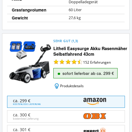
Doppelladegerät
Grasfangvolumen
60 Liter
Gewicht
27,6 kg
SEHR GUT
(
1,3
)
Litheli Easysurge Akku Rasenmäher
Selbstfahrend 43cm
152
Erfahrungen
sofort lieferbar ab ca. 299 €
Produktdetails
Litheli
ca. 299 €
Easysurge
KOSTENLOSE LIEFERUNG
Akku
Rasenmäher
ca. 300 €
Selbstfahrend
kostenlose Lieferung
43cm
Angebote:
ca. 301 €