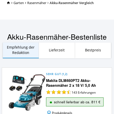
TopRatgeber24.de
Garten
Rasenmäher
Akku-Rasenmäher Vergleich
Akku-Rasenmäher-Bestenliste
Empfehlung der
Lieferzeit
Bestpreis
Redaktion
SEHR GUT
(
1,2
)
Makita DLM460PT2 Akku-
Rasenmäher 2 x 18 V/ 5,0 Ah
143
Erfahrungen
schnell lieferbar ab ca. 811 €
Produktdetails