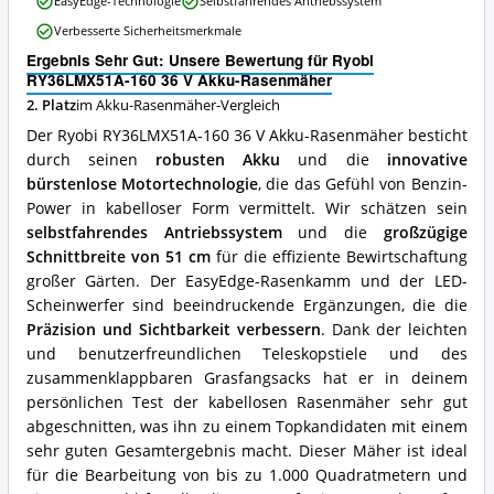
EasyEdge-Technologie
Selbstfahrendes Antriebssystem
160
erhältlich?
36
Verbesserte Sicherheitsmerkmale
V
Ergebnis Sehr Gut: Unsere Bewertung für Ryobi
Akku-
RY36LMX51A-160 36 V Akku-Rasenmäher
Rasenmäher
Vorteile:
2. Platz
im Akku-Rasenmäher-Vergleich
Was
Der Ryobi RY36LMX51A-160 36 V Akku-Rasenmäher besticht
spricht
durch seinen
robusten Akku
und die
innovative
für
bürstenlose Motortechnologie
, die das Gefühl von Benzin-
diesen
Akku-
Power in kabelloser Form vermittelt. Wir schätzen sein
Rasenmäher?
selbstfahrendes Antriebssystem
und die
großzügige
Schnittbreite von 51 cm
für die effiziente Bewirtschaftung
großer Gärten. Der EasyEdge-Rasenkamm und der LED-
Scheinwerfer sind beeindruckende Ergänzungen, die die
Präzision und Sichtbarkeit verbessern
. Dank der leichten
und benutzerfreundlichen Teleskopstiele und des
zusammenklappbaren Grasfangsacks hat er in deinem
persönlichen Test der kabellosen Rasenmäher sehr gut
abgeschnitten, was ihn zu einem Topkandidaten mit einem
sehr guten Gesamtergebnis macht. Dieser Mäher ist ideal
für die Bearbeitung von bis zu 1.000 Quadratmetern und