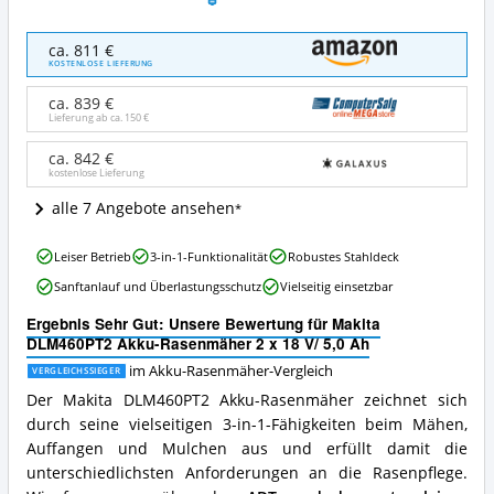
Makita
ca. 811 €
DLM460PT2
KOSTENLOSE LIEFERUNG
Akku-
Rasenmäher
ca. 839 €
2
Lieferung ab ca.
150 €
x
18
ca. 842 €
kostenlose Lieferung
V/
5,0
alle 7 Angebote ansehen
Ah
Angebote:
Makita
Wo
Leiser Betrieb
3-in-1-Funktionalität
Robustes Stahldeck
DLM460PT2
ist
Sanftanlauf und Überlastungsschutz
Vielseitig einsetzbar
Akku-
dieser
Rasenmäher
Akku-
Ergebnis Sehr Gut: Unsere Bewertung für Makita
2
Rasenmäher
DLM460PT2 Akku-Rasenmäher 2 x 18 V/ 5,0 Ah
x
erhältlich?
18
im Akku-Rasenmäher-Vergleich
VERGLEICHSSIEGER
V/
Der Makita DLM460PT2 Akku-Rasenmäher zeichnet sich
5,0
durch seine vielseitigen 3-in-1-Fähigkeiten beim Mähen,
Ah
Auffangen und Mulchen aus und erfüllt damit die
Vorteile:
Was
unterschiedlichsten Anforderungen an die Rasenpflege.
spricht