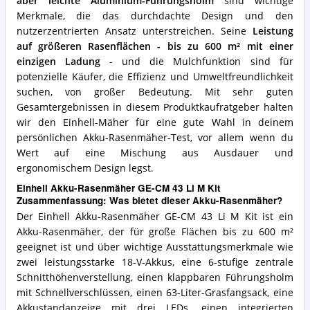
aber leichte Aluminium-Führungsholm
sind wichtige
Merkmale, die das durchdachte Design und den
nutzerzentrierten Ansatz unterstreichen. Seine
Leistung
auf größeren Rasenflächen - bis zu 600 m² mit einer
einzigen Ladung
- und die Mulchfunktion sind für
potenzielle Käufer, die Effizienz und Umweltfreundlichkeit
suchen, von großer Bedeutung. Mit sehr guten
Gesamtergebnissen in diesem Produktkaufratgeber halten
wir den Einhell-Mäher für eine gute Wahl in deinem
persönlichen Akku-Rasenmäher-Test, vor allem wenn du
Wert auf eine Mischung aus Ausdauer und
ergonomischem Design legst.
Einhell Akku-Rasenmäher GE-CM 43 Li M Kit
Zusammenfassung: Was bietet dieser Akku-Rasenmäher?
Der Einhell Akku-Rasenmäher GE-CM 43 Li M Kit ist ein
Akku-Rasenmäher, der für große Flächen bis zu 600 m²
geeignet ist und über wichtige Ausstattungsmerkmale wie
zwei leistungsstarke 18-V-Akkus, eine 6-stufige zentrale
Schnitthöhenverstellung, einen klappbaren Führungsholm
mit Schnellverschlüssen, einen 63-Liter-Grasfangsack, eine
Akkustandanzeige mit drei LEDs, einen integrierten