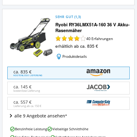
SEHR GUT
(
1,3
)
Ryobi RY36LMX51A-160 36 V Akku-
Rasenmäher
40
Erfahrungen
erhältlich ab ca. 835 €
Produktdetails
Ryobi
ca. 835 €
RY36LMX51A-
KOSTENLOSE LIEFERUNG
160
36
ca. 145 €
V
kostenlose Lieferung
Akku-
Rasenmäher
ca. 557 €
Lieferung ab ca.
150 €
Angebote:
Wo
alle 9 Angebote ansehen
ist
dieser
Ryobi
Akku-
Benzinfreie Leistung
Vielseitige Schnitthöhe
RY36LMX51A-
Rasenmäher