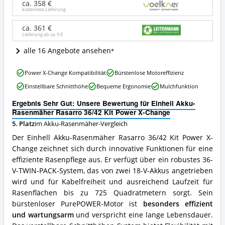
Rasarro
ca. 358 €
36/42
kostenlose Lieferung
Kit
Power
ca. 361 €
Lieferung ab ca.
9 €
X-
Change
alle 16 Angebote ansehen
Angebote:
Wo
Einhell
ist
Power X-Change Kompatibilität
Bürstenlose Motoreffizienz
Akku-
dieser
Einstellbare Schnitthöhe
Bequeme Ergonomie
Mulchfunktion
Rasenmäher
Akku-
Rasarro
Rasenmäher
Ergebnis Sehr Gut: Unsere Bewertung für Einhell Akku-
36/42
erhältlich?
Rasenmäher Rasarro 36/42 Kit Power X-Change
Kit
5. Platz
im Akku-Rasenmäher-Vergleich
Power
X-
Der Einhell Akku-Rasenmäher Rasarro 36/42 Kit Power X-
Change
Change zeichnet sich durch innovative Funktionen für eine
Vorteile:
effiziente Rasenpflege aus. Er verfügt über ein robustes 36-
Was
spricht
V-TWIN-PACK-System, das von zwei 18-V-Akkus angetrieben
für
wird und für Kabelfreiheit und ausreichend Laufzeit für
diesen
Rasenflächen bis zu 725 Quadratmetern sorgt. Sein
Akku-
bürstenloser PurePOWER-Motor ist
besonders effizient
Rasenmäher?
und wartungsarm
und verspricht eine lange Lebensdauer.