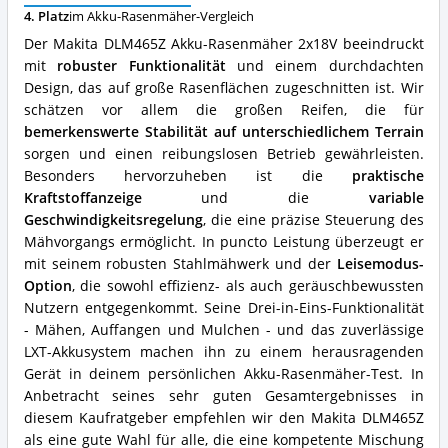
Vorteile:
4. Platz
im Akku-Rasenmäher-Vergleich
Was
spricht
Der Makita DLM465Z Akku-Rasenmäher 2x18V beeindruckt
für
mit
robuster Funktionalität
und einem durchdachten
diesen
Design, das auf große Rasenflächen zugeschnitten ist. Wir
Akku-
Rasenmäher?
schätzen vor allem die großen Reifen, die für
bemerkenswerte Stabilität auf unterschiedlichem Terrain
sorgen und einen reibungslosen Betrieb gewährleisten.
Besonders hervorzuheben ist die
praktische
Kraftstoffanzeige
und die
variable
Geschwindigkeitsregelung
, die eine präzise Steuerung des
Mähvorgangs ermöglicht. In puncto Leistung überzeugt er
mit seinem robusten Stahlmähwerk und der
Leisemodus-
Option
, die sowohl effizienz- als auch geräuschbewussten
Nutzern entgegenkommt. Seine Drei-in-Eins-Funktionalität
- Mähen, Auffangen und Mulchen - und das zuverlässige
LXT-Akkusystem machen ihn zu einem herausragenden
Gerät in deinem persönlichen Akku-Rasenmäher-Test. In
Anbetracht seines sehr guten Gesamtergebnisses in
diesem Kaufratgeber empfehlen wir den Makita DLM465Z
als eine gute Wahl für alle, die eine kompetente Mischung