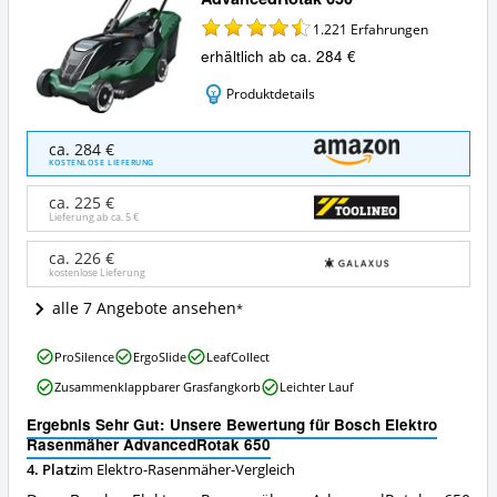
1.221
Erfahrungen
erhältlich ab ca. 284 €
Produktdetails
Bosch
ca. 284 €
Elektro
KOSTENLOSE LIEFERUNG
Rasenmäher
AdvancedRotak
ca. 225 €
650
Lieferung ab ca.
5 €
Angebote:
Wo
ca. 226 €
kostenlose Lieferung
ist
dieser
alle 7 Angebote ansehen
Elektro-
Rasenmäher
Bosch
erhältlich?
ProSilence
ErgoSlide
LeafCollect
Elektro
Zusammenklappbarer Grasfangkorb
Leichter Lauf
Rasenmäher
AdvancedRotak
Ergebnis Sehr Gut: Unsere Bewertung für Bosch Elektro
650
Rasenmäher AdvancedRotak 650
Vorteile:
4. Platz
im Elektro-Rasenmäher-Vergleich
Was
spricht