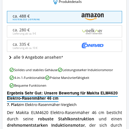
Produktdetails
Makita
ca. 488 €
ELM4620
KOSTENLOSE LIEFERUNG
Elektro-
Rasenmäher
ca. 280 €
46
Lieferung ab ca.
9 €
cm
Angebote:
ca. 335 €
Lieferung ab ca.
10 €
Wo
ist
alle 9 Angebote ansehen
dieser
Elektro-
Makita
Rasenmäher
Solides und stabiles Gehäuse
Leistungsstarker Induktionsmotor
ELM4620
erhältlich?
4-in-1-Funktionalität
Präzise Manövrierfähigkeit
Elektro-
Rasenmäher
Bequeme Funktionen
46
Ergebnis Sehr Gut: Unsere Bewertung für Makita ELM4620
cm
Elektro-Rasenmäher 46 cm
Vorteile:
Was
7. Platz
im Elektro-Rasenmäher-Vergleich
spricht
Der Makita ELM4620 Elektro-Rasenmäher 46 cm besticht
für
durch seine
robuste Stahlkonstruktion
und einen
diesen
drehmomentstarken Induktionsmotor
, der sich durch
Elektro-