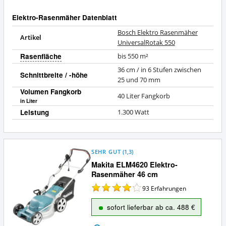
Elektro-Rasenmäher Datenblatt
Bosch Elektro Rasenmäher
Artikel
UniversalRotak 550
Rasenfläche
bis 550 m²
36 cm / in 6 Stufen zwischen
Schnittbreite / -höhe
25 und 70 mm
Volumen Fangkorb
40 Liter Fangkorb
in Liter
Leistung
1.300 Watt
SEHR GUT
(
1,3
)
Makita ELM4620 Elektro-
Rasenmäher 46 cm
93
Erfahrungen
sofort lieferbar ab ca. 488 €