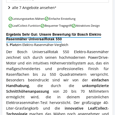
ist
dieser
alle 7 Angebote ansehen
Elektro-
Rasenmäher
Bosch
erhältlich?
Leistungsstarkes Mähen
Einfache Einstellung
Elektro
LeafCollect-Funktion
Bequemer Tragegriff
Attraktives Design
Rasenmäher
UniversalRotak
Ergebnis Sehr Gut: Unsere Bewertung für Bosch Elektro
550
Rasenmäher UniversalRotak 550
Vorteile:
5. Platz
im Elektro-Rasenmäher-Vergleich
Was
spricht
Der Bosch UniversalRotak 550 Elektro-Rasenmäher
für
zeichnet sich durch seinen hochmodernen PowerDrive-
diesen
Motor und ein intuitives Höhenverstellsystem aus, das ein
Elektro-
Rasenmäher?
maßgeschneidertes und professionelles Finish für
Rasenflächen bis zu 550 Quadratmetern verspricht.
Besonders beeindruckt sind wir von der
einfachen
Handhabung
, die durch die
unkomplizierte
Schnitthöhenanpassung
von 20 bis 70 Millimetern
ermöglicht wird, die in deinem persönlichen
Elektrorasenmäher-Test hervorsticht. Der großzügige 40-
Liter-Grasfangkorb und die
innovative LeafCollect-
Technologie
machen das Mähen noch angenehmer und