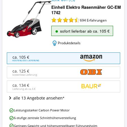
Einhell Elektro Rasenmäher GC-EM
1742
694
Erfahrungen
sofort lieferbar ab ca. 105 €
Produktdetails
Einhell
ca. 105 €
Elektro
KOSTENLOSE LIEFERUNG
Rasenmäher
GC-
ca. 125 €
EM
kostenlose Lieferung
1742
Angebote:
ca. 134 €
Lieferung ab ca.
6 €
Wo
ist
alle 13 Angebote ansehen
dieser
Elektro-
Einhell
Rasenmäher
Leistungsstarker Carbon Power Motor
Elektro
erhältlich?
6-stufige zentrale Schnitthöhenverstellung
Rasenmäher
GC-
Geringes Gewicht und höhenverstellbarer Führungsholm