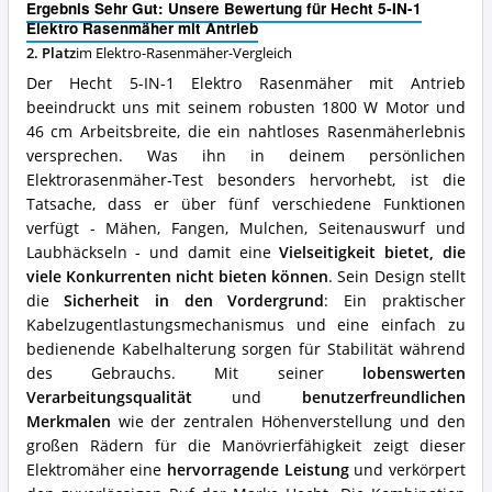
mit
Ergebnis Sehr Gut: Unsere Bewertung für Hecht 5-IN-1
Antrieb
Elektro Rasenmäher mit Antrieb
Vorteile:
2. Platz
im Elektro-Rasenmäher-Vergleich
Was
spricht
Der Hecht 5-IN-1 Elektro Rasenmäher mit Antrieb
für
beeindruckt uns mit seinem robusten 1800 W Motor und
diesen
46 cm Arbeitsbreite, die ein nahtloses Rasenmäherlebnis
Elektro-
versprechen. Was ihn in deinem persönlichen
Rasenmäher?
Elektrorasenmäher-Test besonders hervorhebt, ist die
Tatsache, dass er über fünf verschiedene Funktionen
verfügt - Mähen, Fangen, Mulchen, Seitenauswurf und
Laubhäckseln - und damit eine
Vielseitigkeit bietet, die
viele Konkurrenten nicht bieten können
. Sein Design stellt
die
Sicherheit in den Vordergrund
: Ein praktischer
Kabelzugentlastungsmechanismus und eine einfach zu
bedienende Kabelhalterung sorgen für Stabilität während
des Gebrauchs. Mit seiner
lobenswerten
Verarbeitungsqualität
und
benutzerfreundlichen
Merkmalen
wie der zentralen Höhenverstellung und den
großen Rädern für die Manövrierfähigkeit zeigt dieser
Elektromäher eine
hervorragende Leistung
und verkörpert