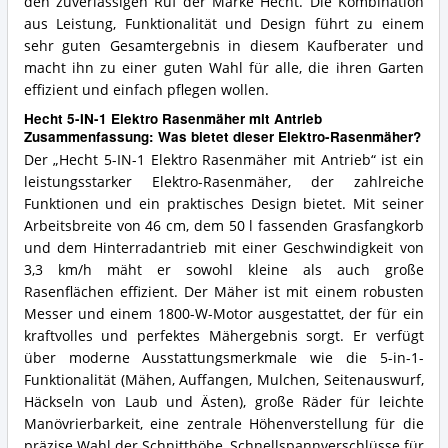
den zuverlässigen Ruf der Marke Hecht. Die Kombination
aus Leistung, Funktionalität und Design führt zu einem
sehr guten Gesamtergebnis in diesem Kaufberater und
macht ihn zu einer guten Wahl für alle, die ihren Garten
effizient und einfach pflegen wollen.
Hecht 5-IN-1 Elektro Rasenmäher mit Antrieb
Zusammenfassung: Was bietet dieser Elektro-Rasenmäher?
Der „Hecht 5-IN-1 Elektro Rasenmäher mit Antrieb“ ist ein
leistungsstarker Elektro-Rasenmäher, der zahlreiche
Funktionen und ein praktisches Design bietet. Mit seiner
Arbeitsbreite von 46 cm, dem 50 l fassenden Grasfangkorb
und dem Hinterradantrieb mit einer Geschwindigkeit von
3,3 km/h mäht er sowohl kleine als auch große
Rasenflächen effizient. Der Mäher ist mit einem robusten
Messer und einem 1800-W-Motor ausgestattet, der für ein
kraftvolles und perfektes Mähergebnis sorgt. Er verfügt
über moderne Ausstattungsmerkmale wie die 5-in-1-
Funktionalität (Mähen, Auffangen, Mulchen, Seitenauswurf,
Häckseln von Laub und Ästen), große Räder für leichte
Manövrierbarkeit, eine zentrale Höhenverstellung für die
präzise Wahl der Schnitthöhe, Schnellspannverschlüsse für