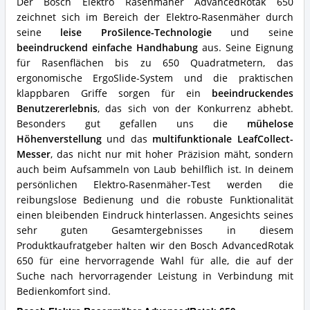
Der Bosch Elektro Rasenmäher AdvancedRotak 650
für
zeichnet sich im Bereich der Elektro-Rasenmäher durch
diesen
seine
leise ProSilence-Technologie
und seine
Elektro-
Rasenmäher?
beeindruckend einfache Handhabung
aus. Seine Eignung
für Rasenflächen bis zu 650 Quadratmetern, das
ergonomische ErgoSlide-System und die praktischen
klappbaren Griffe sorgen für ein
beeindruckendes
Benutzererlebnis
, das sich von der Konkurrenz abhebt.
Besonders gut gefallen uns die
mühelose
Höhenverstellung
und das
multifunktionale LeafCollect-
Messer
, das nicht nur mit hoher Präzision mäht, sondern
auch beim Aufsammeln von Laub behilflich ist. In deinem
persönlichen Elektro-Rasenmäher-Test werden die
reibungslose Bedienung und die robuste Funktionalität
einen bleibenden Eindruck hinterlassen. Angesichts seines
sehr guten Gesamtergebnisses in diesem
Produktkaufratgeber halten wir den Bosch AdvancedRotak
650 für eine hervorragende Wahl für alle, die auf der
Suche nach hervorragender Leistung in Verbindung mit
Bedienkomfort sind.