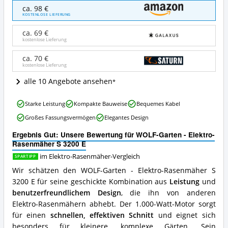
WOLF-
ca. 98 €
Garten
KOSTENLOSE LIEFERUNG
-
Elektro-
ca. 69 €
Rasenmäher
kostenlose Lieferung
S
3200
ca. 70 €
kostenlose Lieferung
E
Angebote:
alle 10 Angebote ansehen
Wo
ist
WOLF-
dieser
Starke Leistung
Kompakte Bauweise
Bequemes Kabel
Garten
Elektro-
Großes Fassungsvermögen
Elegantes Design
-
Rasenmäher
Elektro-
erhältlich?
Ergebnis Gut: Unsere Bewertung für WOLF-Garten - Elektro-
Rasenmäher
Rasenmäher S 3200 E
S
3200
im Elektro-Rasenmäher-Vergleich
SPARTIPP
E
Wir schätzen den WOLF-Garten - Elektro-Rasenmäher S
Vorteile:
3200 E für seine geschickte Kombination aus
Leistung
und
Was
benutzerfreundlichem Design
, die ihn von anderen
spricht
für
Elektro-Rasenmähern abhebt. Der 1.000-Watt-Motor sorgt
diesen
für einen
schnellen, effektiven Schnitt
und eignet sich
Elektro-
besonders für kleinere, komplexe Gärten. Sein