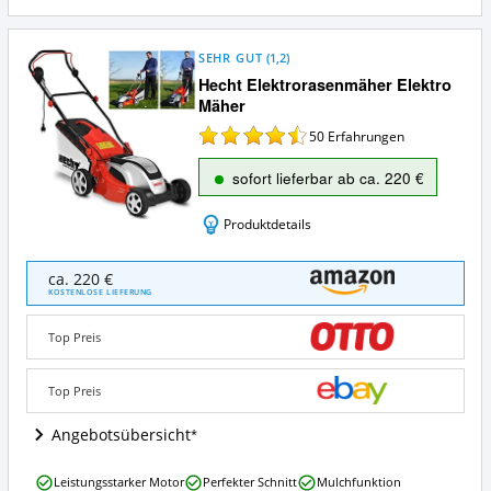
SEHR GUT
(
1,2
)
Hecht Elektrorasenmäher Elektro
Mäher
50
Erfahrungen
sofort lieferbar ab ca. 220 €
Produktdetails
Hecht
ca. 220 €
Elektrorasenmäher
KOSTENLOSE LIEFERUNG
Elektro
Mäher
Top Preis
Angebote:
Wo
ist
Top Preis
dieser
Elektro-
Angebotsübersicht
Rasenmäher
erhältlich?
Hecht
Leistungsstarker Motor
Perfekter Schnitt
Mulchfunktion