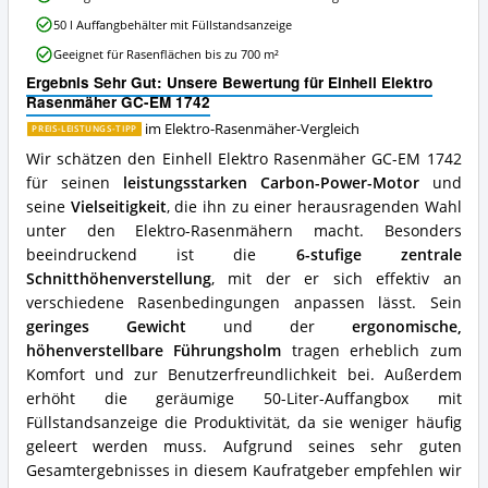
EM
50 l Auffangbehälter mit Füllstandsanzeige
1742
Vorteile:
Geeignet für Rasenflächen bis zu 700 m²
Was
Ergebnis Sehr Gut: Unsere Bewertung für Einhell Elektro
spricht
Rasenmäher GC-EM 1742
für
diesen
im Elektro-Rasenmäher-Vergleich
PREIS-LEISTUNGS-TIPP
Elektro-
Wir schätzen den Einhell Elektro Rasenmäher GC-EM 1742
Rasenmäher?
für seinen
leistungsstarken Carbon-Power-Motor
und
seine
Vielseitigkeit
, die ihn zu einer herausragenden Wahl
unter den Elektro-Rasenmähern macht. Besonders
beeindruckend ist die
6-stufige zentrale
Schnitthöhenverstellung
, mit der er sich effektiv an
verschiedene Rasenbedingungen anpassen lässt. Sein
geringes Gewicht
und der
ergonomische,
höhenverstellbare Führungsholm
tragen erheblich zum
Komfort und zur Benutzerfreundlichkeit bei. Außerdem
erhöht die geräumige 50-Liter-Auffangbox mit
Füllstandsanzeige die Produktivität, da sie weniger häufig
geleert werden muss. Aufgrund seines sehr guten
Gesamtergebnisses in diesem Kaufratgeber empfehlen wir