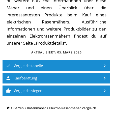
du weitere nützliche Informationen über diese
Mäher und einen Überblick über die
interessantesten Produkte beim Kauf eines
elektrischen Rasenmähers. Ausführliche
Informationen und weitere Produktbilder zu den
einzelnen Elektrorasenmähern findest du auf
unserer Seite „Produktdetails“.
AKTUALISIERT:
05. MÄRZ 2026
Vergleichstabelle
Kaufberatung
Vergleichssieger
TopRatgeber24.de
Garten
Rasenmäher
Elektro-Rasenmäher Vergleich