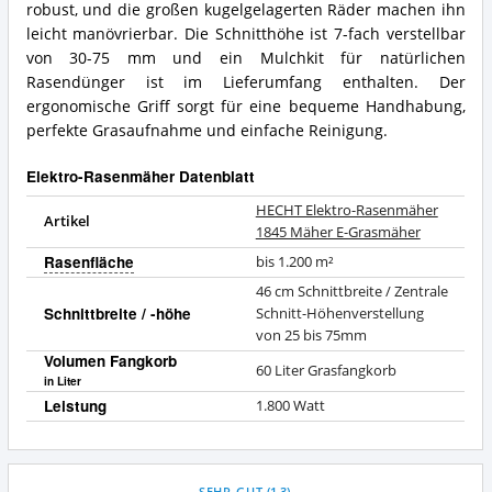
robust, und die großen kugelgelagerten Räder machen ihn
leicht manövrierbar. Die Schnitthöhe ist 7-fach verstellbar
von 30-75 mm und ein Mulchkit für natürlichen
Rasendünger ist im Lieferumfang enthalten. Der
ergonomische Griff sorgt für eine bequeme Handhabung,
perfekte Grasaufnahme und einfache Reinigung.
Elektro-Rasenmäher Datenblatt
HECHT Elektro-Rasenmäher
Artikel
1845 Mäher E-Grasmäher
Rasenfläche
bis 1.200 m²
46 cm Schnittbreite / Zentrale
Schnittbreite / -höhe
Schnitt-Höhenverstellung
von 25 bis 75mm
Volumen Fangkorb
60 Liter Grasfangkorb
in Liter
Leistung
1.800 Watt
SEHR GUT
(
1,3
)