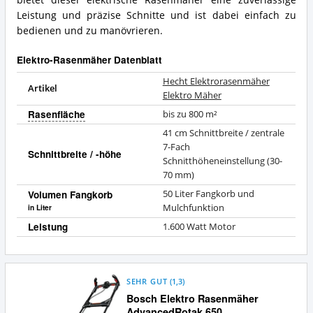
Leistung und präzise Schnitte und ist dabei einfach zu
bedienen und zu manövrieren.
Elektro-Rasenmäher Datenblatt
Hecht Elektrorasenmäher
Artikel
Elektro Mäher
Rasenfläche
bis zu 800 m²
41 cm Schnittbreite / zentrale
7-Fach
Schnittbreite / -höhe
Schnitthöheneinstellung (30-
70 mm)
Volumen Fangkorb
50 Liter Fangkorb und
Mulchfunktion
in Liter
Leistung
1.600 Watt Motor
SEHR GUT
(
1,3
)
Bosch Elektro Rasenmäher
AdvancedRotak 650