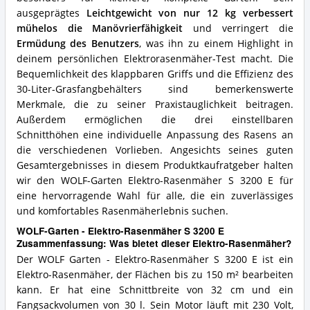
Rasenmäher?
ausgeprägtes
Leichtgewicht von nur 12 kg verbessert
mühelos die Manövrierfähigkeit
und verringert die
Ermüdung des Benutzers
, was ihn zu einem Highlight in
deinem persönlichen Elektrorasenmäher-Test macht. Die
Bequemlichkeit des klappbaren Griffs und die Effizienz des
30-Liter-Grasfangbehälters sind bemerkenswerte
Merkmale, die zu seiner Praxistauglichkeit beitragen.
Außerdem ermöglichen die drei einstellbaren
Schnitthöhen eine individuelle Anpassung des Rasens an
die verschiedenen Vorlieben. Angesichts seines guten
Gesamtergebnisses in diesem Produktkaufratgeber halten
wir den WOLF-Garten Elektro-Rasenmäher S 3200 E für
eine hervorragende Wahl für alle, die ein zuverlässiges
und komfortables Rasenmäherlebnis suchen.
WOLF-Garten - Elektro-Rasenmäher S 3200 E
Zusammenfassung: Was bietet dieser Elektro-Rasenmäher?
Der WOLF Garten - Elektro-Rasenmäher S 3200 E ist ein
Elektro-Rasenmäher, der Flächen bis zu 150 m² bearbeiten
kann. Er hat eine Schnittbreite von 32 cm und ein
Fangsackvolumen von 30 l. Sein Motor läuft mit 230 Volt,