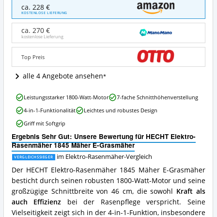
HECHT
ca. 228 €
Elektro-
KOSTENLOSE LIEFERUNG
Rasenmäher
1845
ca. 270 €
Mäher
kostenlose Lieferung
E-
Grasmäher
Top Preis
Angebote:
Wo
alle 4 Angebote ansehen
ist
dieser
HECHT
Elektro-
Leistungsstarker 1800-Watt-Motor
7-fache Schnitthöhenverstellung
Elektro-
Rasenmäher
4-in-1-Funktionalität
Leichtes und robustes Design
Rasenmäher
erhältlich?
1845
Griff mit Softgrip
Mäher
Ergebnis Sehr Gut: Unsere Bewertung für HECHT Elektro-
E-
Rasenmäher 1845 Mäher E-Grasmäher
Grasmäher
Vorteile:
im Elektro-Rasenmäher-Vergleich
VERGLEICHSSIEGER
Was
Der HECHT Elektro-Rasenmäher 1845 Mäher E-Grasmäher
spricht
besticht durch seinen robusten 1800-Watt-Motor und seine
für
diesen
großzügige Schnittbreite von 46 cm, die sowohl
Kraft als
Elektro-
auch Effizienz
bei der Rasenpflege verspricht. Seine
Rasenmäher?
Vielseitigkeit zeigt sich in der 4-in-1-Funktion, insbesondere