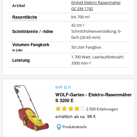
Einhell Elektro Rasenmäher
Artikel
GC-EM 1742
Rasenfläche
bis 700 m²
42 cm /
Schnittbreite / -höhe
Schnitthöhenverstellung: 6-
fach (20-65 mm)
Volumen Fangkorb
50 Liter Fangbox
in Liter
1.700 Watt, Leerlaufdrehzahl:
Leistung
3300 min-1
GUT
(
2,1
)
WOLF-Garten - Elektro-Rasenmäher
S 3200 E
2.500
Erfahrungen
erhältlich ab ca. 98 €
Produktdetails