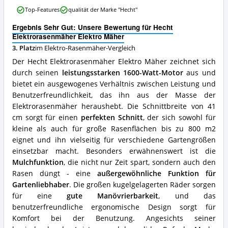
Elektrorasenmäher
Top-Features
qualität der Marke "Hecht"
Elektro
Mäher
Ergebnis Sehr Gut: Unsere Bewertung für Hecht
Vorteile:
Elektrorasenmäher Elektro Mäher
Was
3. Platz
im Elektro-Rasenmäher-Vergleich
spricht
für
Der Hecht Elektrorasenmäher Elektro Mäher zeichnet sich
diesen
durch seinen
leistungsstarken 1600-Watt-Motor
aus und
Elektro-
bietet ein ausgewogenes Verhältnis zwischen Leistung und
Rasenmäher?
Benutzerfreundlichkeit, das ihn aus der Masse der
Elektrorasenmäher heraushebt. Die Schnittbreite von 41
cm sorgt für einen
perfekten Schnitt
, der sich sowohl für
kleine als auch für große Rasenflächen bis zu 800 m2
eignet und ihn vielseitig für verschiedene Gartengrößen
einsetzbar macht. Besonders erwähnenswert ist die
Mulchfunktion
, die nicht nur Zeit spart, sondern auch den
Rasen düngt - eine
außergewöhnliche Funktion für
Gartenliebhaber
. Die großen kugelgelagerten Räder sorgen
für eine
gute Manövrierbarkeit
, und das
benutzerfreundliche ergonomische Design sorgt für
Komfort bei der Benutzung. Angesichts seiner