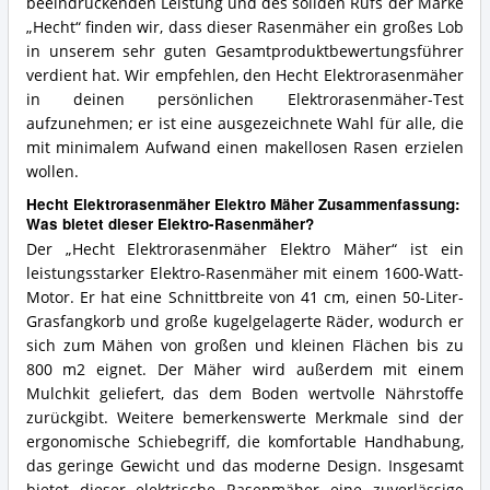
beeindruckenden Leistung und des soliden Rufs der Marke
„Hecht“ finden wir, dass dieser Rasenmäher ein großes Lob
in unserem sehr guten Gesamtproduktbewertungsführer
verdient hat. Wir empfehlen, den Hecht Elektrorasenmäher
in deinen persönlichen Elektrorasenmäher-Test
aufzunehmen; er ist eine ausgezeichnete Wahl für alle, die
mit minimalem Aufwand einen makellosen Rasen erzielen
wollen.
Hecht Elektrorasenmäher Elektro Mäher Zusammenfassung:
Was bietet dieser Elektro-Rasenmäher?
Der „Hecht Elektrorasenmäher Elektro Mäher“ ist ein
leistungsstarker Elektro-Rasenmäher mit einem 1600-Watt-
Motor. Er hat eine Schnittbreite von 41 cm, einen 50-Liter-
Grasfangkorb und große kugelgelagerte Räder, wodurch er
sich zum Mähen von großen und kleinen Flächen bis zu
800 m2 eignet. Der Mäher wird außerdem mit einem
Mulchkit geliefert, das dem Boden wertvolle Nährstoffe
zurückgibt. Weitere bemerkenswerte Merkmale sind der
ergonomische Schiebegriff, die komfortable Handhabung,
das geringe Gewicht und das moderne Design. Insgesamt
bietet dieser elektrische Rasenmäher eine zuverlässige