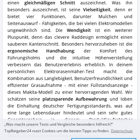
Rasenmäher?
einen
gleichmäßigen Schnitt
auszeichnet. Was ihn
besonders auszeichnet, ist seine
Vielseitigkeit
, denn er
bietet vier Funktionen, darunter Mulchen und
Seitenauswurf - Fähigkeiten, die bei vielen Elektromodellen
ungewöhnlich sind. Die
Wendigkeit
ist ein weiterer
Pluspunkt, denn das clevere Raddesign ermöglicht einen
sauberen Kantenschnitt. Besonders hervorzuheben ist die
ergonomische Handhabung
; der Komfort des
Führungsholms und die intuitive Höhenverstellung
verbessern das Benutzererlebnis erheblich. In deinem
persönlichen Elektrorasenmäher-Test macht die
Kombination aus Langlebigkeit, Benutzerfreundlichkeit und
effizienter Grasaufnahme - mit einer Füllstandsanzeige -
dieses Makita-Modell zu einer hervorragenden Wahl. Wir
schätzen seine
platzsparende Aufbewahrung
und loben
die Einhaltung deutscher Fertigungsstandards, was auf
eine lange Lebensdauer hindeutet und sein sehr gutes
Gesamtergebnis in diesem Produktkaufratgeber
„Was macht unsere Tests und Vergleiche besonders hilfreich?“
unterstreicht.
TopRatgeber24 nutzt Cookies um die besten Tipps zu finden.
Datenschutz
Makita ELM4620 Elektro-Rasenmäher 46 cm