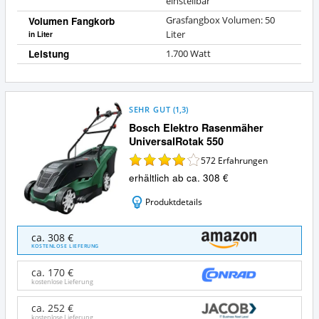
einstellbar
Volumen Fangkorb
Grasfangbox Volumen: 50
Liter
in Liter
Leistung
1.700 Watt
SEHR GUT
(
1,3
)
Bosch Elektro Rasenmäher
UniversalRotak 550
572
Erfahrungen
erhältlich ab ca. 308 €
Produktdetails
Bosch
ca. 308 €
Elektro
KOSTENLOSE LIEFERUNG
Rasenmäher
UniversalRotak
ca. 170 €
550
kostenlose Lieferung
Angebote:
Wo
ca. 252 €
kostenlose Lieferung