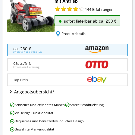
mit Antrieb
144
Erfahrungen
sofort lieferbar ab ca. 230 €
Produktdetails
Hecht
ca. 230 €
5-
KOSTENLOSE LIEFERUNG
IN-
1
ca. 279 €
Elektro
kostenlose Lieferung
Rasenmäher
mit
Top Preis
Antrieb
Angebote:
Angebotsübersicht
Wo
ist
Hecht
dieser
Schnelles und effizientes Mähen
Starke Schnittleistung
5-
Elektro-
Vielseitige Funktionalität
IN-
Rasenmäher
1
erhältlich?
Bequemes und benutzerfreundliches Design
Elektro
Bewährte Markenqualität
Rasenmäher