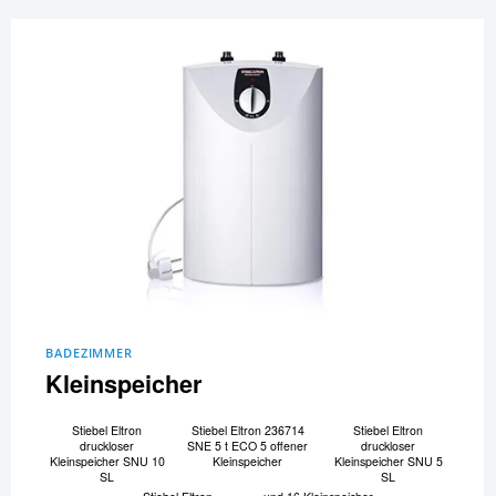
BADEZIMMER
Kleinspeicher
Stiebel Eltron
Stiebel Eltron 236714
Stiebel Eltron
druckloser
SNE 5 t ECO 5 offener
druckloser
Kleinspeicher SNU 10
Kleinspeicher
Kleinspeicher SNU 5
SL
SL