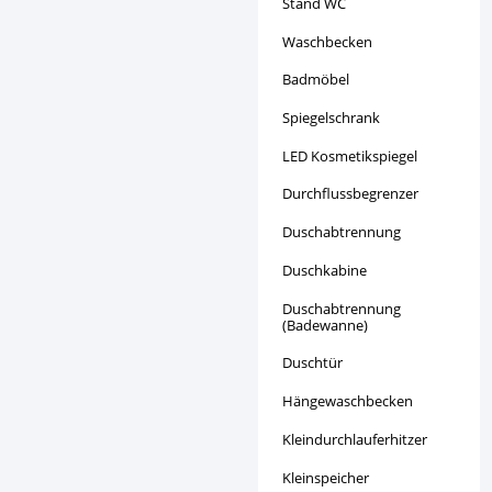
Stand WC
Waschbecken
Badmöbel
Spiegelschrank
LED Kosmetikspiegel
Durchflussbegrenzer
Duschabtrennung
Duschkabine
Duschabtrennung
(Badewanne)
Duschtür
Hängewaschbecken
Kleindurchlauferhitzer
Kleinspeicher