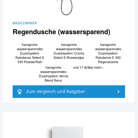
BADEZIMMER
Regendusche (wassersparend)
hansgrohe
hansgrohe
hansgrohe
wassersparendes
wassersparendes
wassersparendes
Duschsystem
Duschsystem Croma
Duschsystem
Raindance Select S
Select S Showerpipe
Raindance E 300
240 PowderRain
Regendusche
hansgrohe
und 17 Artikel mehr...
wassersparendes
Duschsystem Vernis
Blend Reno
Zum Vergleich und Ratgeber