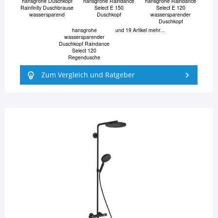
hansgrohe Duschkopf
hansgrohe Raindance
hansgrohe Raindance
Rainfinity Duschbrause
Select E 150
Select E 120
wassersparend
Duschkopf
wassersparender
Duschkopf
hansgrohe
und 19 Artikel mehr...
wassersparender
Duschkopf Raindance
Select 120
Regendusche
Zum Vergleich und Ratgeber