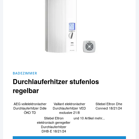
BADEZIMMER
Durchlauferhitzer stufenlos
regelbar
AEG vollelektronischer
Vaillant elektronischer
Stiebel Eltron Dhe
Durchlauferhitzer Ddle
Durchlauferhitzer VED
Connect 18/21/24
ÖKO TD
exclusive 21/8
Stiebel Eltron
und 10 Artikel mehr...
elektronisch geregelter
Durchlauferhitzer
DHB-E 18/21/24