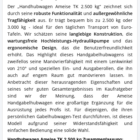
für
Der „Handhubwagen Ameise TK 2.500 kg“ zeichnet sich
diesen
durch seine
robuste Funktionalität
und
außergewöhnliche
Hubwagen?
Tragfähigkeit
aus. Er trägt bequem bis zu 2.500 kg oder
3.000 kg - ideal für den täglichen Transport von Euro-
Tafeln. Wir schätzen seine
langlebige Konstruktion
, die
wartungsfreie Hochleistungs-Hydraulikpumpe
und das
ergonomische Design
, das die Benutzerfreundlichkeit
erhöht. Das Highlight dieses Handgabelhubwagens ist
zweifellos seine Manövrierfähigkeit mit einem Lenkwinkel
von 210° und speziellen Ein- und Ausgaberollen, die ihn
auch auf engem Raum gut manövrieren lassen. In
Anbetracht dieser herausragenden Eigenschaften und
seines sehr guten Gesamtergebnisses im Kaufratgeber
sind wir der Meinung, dass der Ameise
Handgabelhubwagen eine großartige Ergänzung für die
Ausrüstung jedes Profis ist. Für diejenigen, die ihren
persönlichen Gabelhubwagen-Test durchführen, ist dieses
Modell aufgrund seiner Widerstandsfähigkeit und
einfachen Bedienung eine solide Wahl.
Handhubwagen Ameise TK 2.500 kg Zusammenfassung: