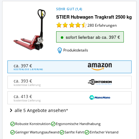
SEHR GUT
(
1,4
)
STIER Hubwagen Tragkraft 2500 kg
280
Erfahrungen
sofort lieferbar ab ca. 397 €
Produktdetails
STIER
ca. 397 €
Hubwagen
KOSTENLOSE LIEFERUNG
Tragkraft
2500
ca. 393 €
kg
kostenlose Lieferung
Angebote:
Wo
ca. 413 €
kostenlose Lieferung
ist
dieser
alle 5 Angebote ansehen
Hubwagen
erhältlich?
STIER
Robuste Konstruktion
Ergonomische Handhabung
Hubwagen
Geringer Wartungsaufwand
Sanfte Fahrt
Einfacher Versand
Tragkraft