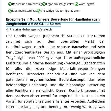
dieser
Handhubwagen
Hubwagen
Robust und zuverlässig
Ergonomisch gestaltet
Wartungsfrei
Jungheinrich
erhältlich?
Maximale Stabilität
Vielseitige Radkonfigurationen
AM
22
Ergebnis Sehr Gut: Unsere Bewertung für Handhubwagen
GL
Jungheinrich AM 22 GL 1.150 mm
1.150
4. Platz
im Hubwagen-Vergleich
mm
Vorteile:
Der Handhubwagen Jungheinrich AM 22 GL 1.150 mm
Was
zeichnet sich auf dem überfüllten Markt der
spricht
Handhubwagen durch seine
robuste Bauweise
und sein
für
diesen
benutzerorientiertes Design
aus. Mit einer großzügigen
Hubwagen?
Tragfähigkeit von 2200 kg verspricht er
außergewöhnliche
Leistung
und
einfache Bedienung
- wichtige Eigenschaften
für alle, die zuverlässige Materialtransportlösungen
benötigen. Besonders beeindruckt sind wir von dem
patentierten
ergonomischen Bedienkonzept
, das eine
beidhändige Bedienung und die einhändige Steuerung
aller Funktionen ermöglicht. Dieser Komfort, gepaart mit
dem präzisen Absenkventil für empfindliche Lasten, ist ein
Vorteil für sorgfältiges und effizientes Arbeiten. Außerdem
ist er sehr langlebig und benötigt nur wenig Wartung, was