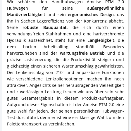
Wir schätzen den Handhubwagen Ameise PTM 2.0
für
Hubwagen für seine
außergewöhnliche
diesen
Manövrierfähigkeit
und sein
ergonomisches Design
, das
Hubwagen?
ihn in Sachen Lagereffizienz von der Konkurrenz abhebt.
Seine
robuste Bauqualität
, die sich durch einen
verwindungsfreien Stahlrahmen und eine hartverchromte
Hydraulik auszeichnet, steht für eine
Langlebigkeit
, die
dem harten Arbeitsalltag standhält. Besonders
hervorzuheben sind der
wartungsfreie Betrieb
und die
präzise Laststeuerung, die die Produktivität steigern und
gleichzeitig einen sicheren Warenumschlag gewährleisten.
Der Lenkeinschlag von 210° und anpassbare Funktionen
wie verschiedene Lenkrollenoptionen machen ihn noch
attraktiver. Angesichts seiner herausragenden Vielseitigkeit
und zuverlässigen Leistung freuen wir uns über sein sehr
gutes Gesamtergebnis in diesem Produktkaufratgeber.
Aufgrund dieser Eigenschaften ist der Ameise PTM 2.0 eine
gute Wahl für jeden, der seinen persönlichen Hubwagen-
Test durchführt, denn er ist eine erstklassige Wahl, um den
Palettentransport zu vereinfachen.