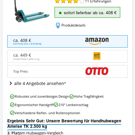
11
Erfahrungen
sofort lieferbar ab ca. 408 €
Produktdetails
Handhubwagen
ca. 408 €
Ameise
KOSTENLOSE LIEFERUNG
TK
2.500
ca. 449 €
kg
kostenlose Lieferung
Angebote:
Wo
Top Preis
ist
dieser
alle 4 Angebote ansehen
Hubwagen
erhältlich?
Handhubwagen
Robustes und zuverlässiges Design
Hohe Tragfähigkeit
Ameise
Ergonomischer Handgriff
210° Lenkeinschlag
TK
2.500
Verschiedene Reifen- und Rollenoptionen
kg
Ergebnis Sehr Gut: Unsere Bewertung für Handhubwagen
Vorteile:
Ameise TK 2.500 kg
Was
spricht
3. Platz
im Hubwagen-Vergleich