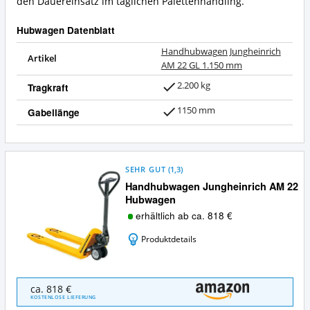
den Dauereinsatz im täglichen Palettenhandling.
Hubwagen Datenblatt
Handhubwagen Jungheinrich
Artikel
AM 22 GL 1.150 mm
2.200 kg
Tragkraft
1150 mm
Gabellänge
SEHR GUT
(
1,3
)
Handhubwagen Jungheinrich AM 22
Hubwagen
erhältlich ab ca. 818 €
Produktdetails
Handhubwagen
ca. 818 €
Jungheinrich
KOSTENLOSE LIEFERUNG
AM