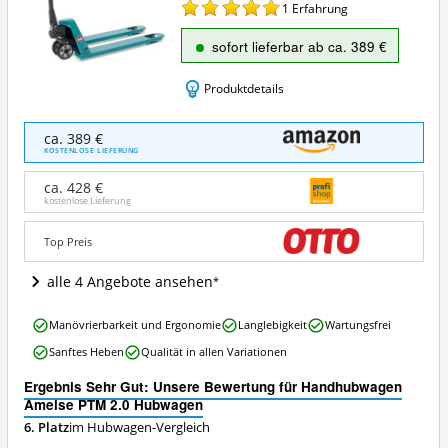
1
Erfahrung
sofort lieferbar ab ca. 389 €
Produktdetails
Handhubwagen
ca. 389 €
Ameise
KOSTENLOSE LIEFERUNG
PTM
2.0
ca. 428 €
Hubwagen
kostenlose Lieferung
Angebote:
Wo
Top Preis
ist
dieser
alle 4 Angebote ansehen
Hubwagen
erhältlich?
Handhubwagen
Manövrierbarkeit und Ergonomie
Langlebigkeit
Wartungsfrei
Ameise
Sanftes Heben
Qualität in allen Variationen
PTM
2.0
Ergebnis Sehr Gut: Unsere Bewertung für Handhubwagen
Hubwagen
Ameise PTM 2.0 Hubwagen
Vorteile:
6. Platz
im Hubwagen-Vergleich
Was
spricht