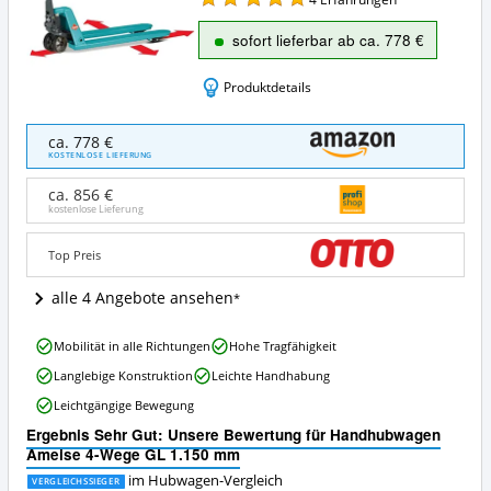
sofort lieferbar ab ca. 778 €
Produktdetails
Handhubwagen
ca. 778 €
Ameise
KOSTENLOSE LIEFERUNG
4-
Wege
ca. 856 €
GL
kostenlose Lieferung
1.150
mm
Top Preis
Angebote:
Wo
alle 4 Angebote ansehen
ist
dieser
Handhubwagen
Hubwagen
Mobilität in alle Richtungen
Hohe Tragfähigkeit
Ameise
erhältlich?
Langlebige Konstruktion
Leichte Handhabung
4-
Wege
Leichtgängige Bewegung
GL
Ergebnis Sehr Gut: Unsere Bewertung für Handhubwagen
1.150
Ameise 4-Wege GL 1.150 mm
mm
Vorteile:
im Hubwagen-Vergleich
VERGLEICHSSIEGER