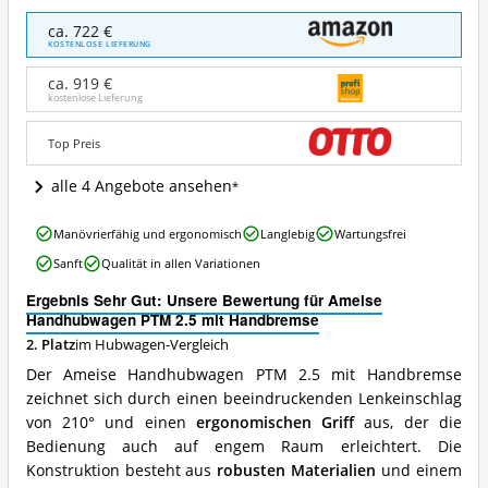
Ameise
ca. 722 €
Handhubwagen
KOSTENLOSE LIEFERUNG
PTM
2.5
ca. 919 €
mit
kostenlose Lieferung
Handbremse
Angebote:
Top Preis
Wo
ist
alle 4 Angebote ansehen
dieser
Hubwagen
Ameise
erhältlich?
Manövrierfähig und ergonomisch
Langlebig
Wartungsfrei
Handhubwagen
Sanft
Qualität in allen Variationen
PTM
2.5
Ergebnis Sehr Gut: Unsere Bewertung für Ameise
mit
Handhubwagen PTM 2.5 mit Handbremse
Handbremse
2. Platz
im Hubwagen-Vergleich
Vorteile:
Was
Der Ameise Handhubwagen PTM 2.5 mit Handbremse
spricht
zeichnet sich durch einen beeindruckenden Lenkeinschlag
für
von 210° und einen
ergonomischen Griff
aus, der die
diesen
Hubwagen?
Bedienung auch auf engem Raum erleichtert. Die
Konstruktion besteht aus
robusten Materialien
und einem