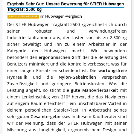
2500
Ergebnis Sehr Gut: Unsere Bewertung für STIER Hubwagen
kg
Tragkraft 2500 kg
Vorteile:
Was
im Hubwagen-Vergleich
PREIS-LEISTUNGS-TIPP
spricht
Der STIER Hubwagen Tragkraft 2500 kg zeichnet sich durch
für
seinen robusten und verwindungsfreien
diesen
Industriestahlrahmen aus, der Lasten von bis zu 2.500 kg
Hubwagen?
sicher bewältigt und ihn zu einem Arbeitstier in der
Kategorie der Hubwagen macht. Wir bewundern
besonders den
ergonomischen Griff
, der die Belastung des
Benutzers minimiert und die Kontrolle verbessert, was für
einen langen Einsatz entscheidend ist. Die
wartungsfreie
Hydraulik
und die
Nylon-Gabelrollen
versprechen
Zuverlässigkeit und geringere Betriebskosten. Was die
Leistung angeht, so sticht die
gute Manövrierbarkeit
mit
einem Lenkeinschlag von 210° hervor, die das Navigieren
auf engem Raum erleichtert - ein unschätzbarer Vorteil in
deinem persönlichen Stapler-Test. In Anbetracht seines
sehr guten Gesamtergebnisses
in diesem Kaufberater sind
wir der Meinung, dass der STIER Hubwagen mit seiner
Mischung aus Langlebigkeit, ergonomischem Design und