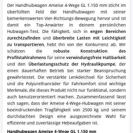
Was
Der Handhubwagen Ameise 4-Wege GL 1.150 mm sticht im
spricht
überfüllten Feld der Handhubwagen mit seiner
für
diesen
bemerkenswerten Vier-Richtungs-Bewegung hervor und ist
Hubwagen?
damit ein Top-Anwärter in deinem persönlichen
Hubwagen-Test. Die Fähigkeit, sich in
engen Bereichen
zurechtzufinden
und
überbreite Lasten mit Leichtigkeit
zu transportieren
, hebt ihn von der Konkurrenz ab. Wir
schätzen die
robuste Konstruktion des
Profilstahlrahmens
für seine
verwindungsfreie Haltbarkeit
und den
Überlastungsschutz der Hydraulikpumpe
, der
einen dauerhaften Betrieb bei starker Beanspruchung
gewährleistet. Die verstärkte Lenkdeichsel für Sicherheit
und die Polyurethanräder für Fahrkomfort sind wichtige
Merkmale, die dieses Produkt nicht nur funktional, sondern
auch benutzerorientiert machen. Zusammenfassend lässt
sich sagen, dass der Ameise 4-Wege-Hubwagen mit seiner
beeindruckenden Tragfähigkeit von 2500 kg und seinem
durchdachten Design eine ausgezeichnete Wahl für
effiziente und zuverlässige Hebeaufgaben ist.
Handhubwagen Ameise 4-Wege GL 1.150 mm