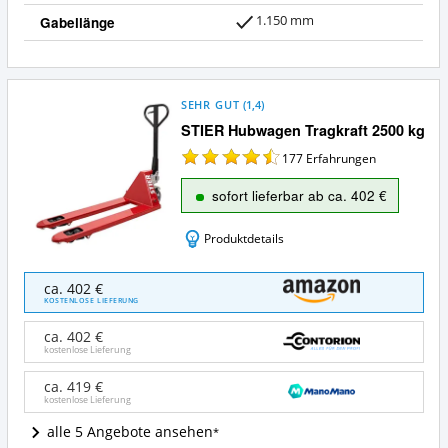
1.150 mm
Gabellänge
SEHR GUT
(
1,4
)
STIER Hubwagen Tragkraft 2500 kg
177
Erfahrungen
sofort lieferbar ab ca. 402 €
Produktdetails
STIER
ca. 402 €
Hubwagen
KOSTENLOSE LIEFERUNG
Tragkraft
2500
ca. 402 €
kg
kostenlose Lieferung
Angebote:
Wo
ca. 419 €
kostenlose Lieferung
ist
dieser
alle 5 Angebote ansehen
Hubwagen