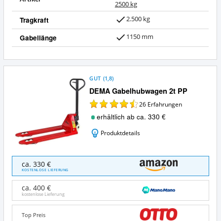
2500 kg
2.500 kg
Tragkraft
1150 mm
Gabellänge
GUT
(
1,8
)
DEMA Gabelhubwagen 2t PP
26
Erfahrungen
erhältlich ab ca. 330 €
Produktdetails
DEMA
ca. 330 €
Gabelhubwagen
KOSTENLOSE LIEFERUNG
2t
PP
ca. 400 €
Angebote:
kostenlose Lieferung
Wo
ist
Top Preis