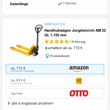
1150 mm
Gabellänge
SEHR GUT
(
1,3
)
Handhubwagen Jungheinrich AM 22
GL 1.150 mm
1
Erfahrung
erhältlich ab ca. 772 €
Produktdetails
Handhubwagen
ca. 772 €
Jungheinrich
KOSTENLOSE LIEFERUNG
AM
22
ca. 813 €
GL
kostenlose Lieferung
1.150
mm
Top Preis
Angebote:
Wo
alle 4 Angebote ansehen
ist