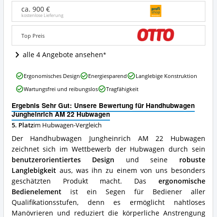
22
ca. 900 €
Hubwagen
kostenlose Lieferung
Angebote:
Wo
Top Preis
ist
dieser
alle 4 Angebote ansehen
Hubwagen
erhältlich?
Handhubwagen
Ergonomisches Design
Energiesparend
Langlebige Konstruktion
Jungheinrich
Wartungsfrei und reibungslos
Tragfähigkeit
AM
22
Ergebnis Sehr Gut: Unsere Bewertung für Handhubwagen
Hubwagen
Jungheinrich AM 22 Hubwagen
Vorteile:
5. Platz
im Hubwagen-Vergleich
Was
spricht
Der Handhubwagen Jungheinrich AM 22 Hubwagen
für
zeichnet sich im Wettbewerb der Hubwagen durch sein
diesen
benutzerorientiertes Design
und seine
robuste
Hubwagen?
Langlebigkeit
aus, was ihn zu einem von uns besonders
geschätzten Produkt macht. Das
ergonomische
Bedienelement
ist ein Segen für Bediener aller
Qualifikationsstufen, denn es ermöglicht nahtloses
Manövrieren und reduziert die körperliche Anstrengung