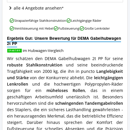
dieser
Hubwagen
alle 4 Angebote ansehen
erhältlich?
DEMA
Strapazierfähige Stahlkonstruktion
Leichtgängige Räder
Gabelhubwagen
Ventilsteuerung mit Hebel
Fußsteuerung
Große Lenkräder
2t
PP
Ergebnis Gut: Unsere Bewertung für DEMA Gabelhubwagen
Vorteile:
2t PP
Was
spricht
im Hubwagen-Vergleich
SPARTIPP
für
Wir schätzen den DEMA Gabelhubwagen 2t PP für seine
diesen
robuste Stahlkonstruktion
und seine beeindruckende
Hubwagen?
Tragfähigkeit von 2000 kg, die ihn in puncto
Langlebigkeit
und Stärke
von der Konkurrenz abhebt. Die
leichtgängigen
Lenkrollen
und die hochwertigen Polypropylen-Räder
sorgen für ein
müheloses Rollen
, das in einem
geschäftigen Arbeitsumfeld unerlässlich ist. Besonders
hervorzuheben sind die
schwingenden Tandemgabelrollen
des Staplers, die ein sicheres Lasthandling gewährleisten -
ein herausragendes Merkmal, das die betriebliche Effizienz
steigert. Darüber hinaus sprechen der Komfort der
Fußsteuerung für schnelles Absenken und die Präzision