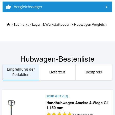
Vergleichssieger
TopRatgeber24.de
Baumarkt
Lager- & Werkstattbedarf
Hubwagen Vergleich
Hubwagen-Bestenliste
Empfehlung der
Lieferzeit
Bestpreis
Redaktion
SEHR GUT
(
1,2
)
Handhubwagen Ameise 4-Wege GL
1.150 mm
4
Erfahrungen