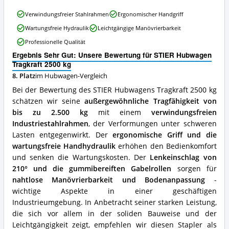
erhältlich?
STIER
Verwindungsfreier Stahlrahmen
Ergonomischer Handgriff
Hubwagen
Wartungsfreie Hydraulik
Leichtgängige Manövrierbarkeit
Tragkraft
2500
Professionelle Qualität
kg
Ergebnis Sehr Gut: Unsere Bewertung für STIER Hubwagen
Vorteile:
Tragkraft 2500 kg
Was
spricht
8. Platz
im Hubwagen-Vergleich
für
Bei der Bewertung des STIER Hubwagens Tragkraft 2500 kg
diesen
schätzen wir seine
außergewöhnliche Tragfähigkeit von
Hubwagen?
bis zu 2.500 kg
mit einem
verwindungsfreien
Industriestahlrahmen
, der Verformungen unter schweren
Lasten entgegenwirkt. Der
ergonomische Griff und die
wartungsfreie Handhydraulik
erhöhen den Bedienkomfort
und senken die Wartungskosten. Der
Lenkeinschlag von
210° und die gummibereiften Gabelrollen
sorgen für
nahtlose Manövrierbarkeit und Bodenanpassung
-
wichtige Aspekte in einer geschäftigen
Industrieumgebung. In Anbetracht seiner starken Leistung,
die sich vor allem in der soliden Bauweise und der
Leichtgängigkeit zeigt, empfehlen wir diesen Stapler als