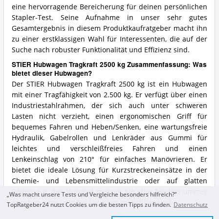
eine hervorragende Bereicherung für deinen persönlichen
Stapler-Test. Seine Aufnahme in unser sehr gutes
Gesamtergebnis in diesem Produktkaufratgeber macht ihn
zu einer erstklassigen Wahl für Interessenten, die auf der
Suche nach robuster Funktionalität und Effizienz sind.
STIER Hubwagen Tragkraft 2500 kg Zusammenfassung: Was
bietet dieser Hubwagen?
Der STIER Hubwagen Tragkraft 2500 kg ist ein Hubwagen
mit einer Tragfähigkeit von 2.500 kg. Er verfügt über einen
Industriestahlrahmen, der sich auch unter schweren
Lasten nicht verzieht, einen ergonomischen Griff für
bequemes Fahren und Heben/Senken, eine wartungsfreie
Hydraulik, Gabelrollen und Lenkräder aus Gummi für
leichtes und verschleißfreies Fahren und einen
Lenkeinschlag von 210° für einfaches Manövrieren. Er
bietet die ideale Lösung für Kurzstreckeneinsätze in der
Chemie- und Lebensmittelindustrie oder auf glatten
Böden. Für den Versand müssen Sie eine Telefonnummer
„Was macht unsere Tests und Vergleiche besonders hilfreich?“
angeben, unter der Sie tagsüber erreichbar sind.
TopRatgeber24 nutzt Cookies um die besten Tipps zu finden.
Datenschutz