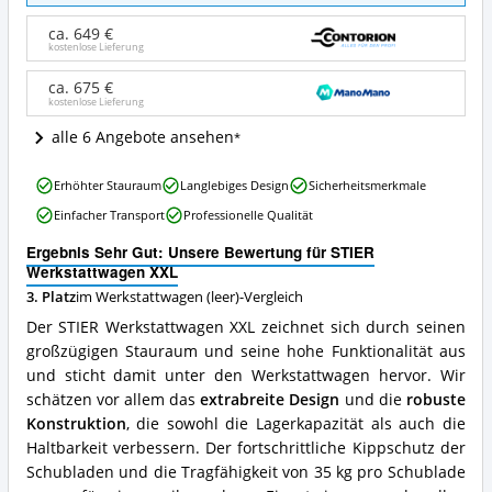
XXL
Angebote:
ca. 649 €
Wo
kostenlose Lieferung
ist
dieser
ca. 675 €
kostenlose Lieferung
Werkstattwagen
(leer)
alle 6 Angebote ansehen
erhältlich?
STIER
Erhöhter Stauraum
Langlebiges Design
Sicherheitsmerkmale
Werkstattwagen
Einfacher Transport
Professionelle Qualität
XXL
Vorteile:
Ergebnis Sehr Gut: Unsere Bewertung für STIER
Was
Werkstattwagen XXL
spricht
3. Platz
im Werkstattwagen (leer)-Vergleich
für
diesen
Der STIER Werkstattwagen XXL zeichnet sich durch seinen
Werkstattwagen
großzügigen Stauraum und seine hohe Funktionalität aus
(leer)?
und sticht damit unter den Werkstattwagen hervor. Wir
schätzen vor allem das
extrabreite Design
und die
robuste
Konstruktion
, die sowohl die Lagerkapazität als auch die
Haltbarkeit verbessern. Der fortschrittliche Kippschutz der
Schubladen und die Tragfähigkeit von 35 kg pro Schublade