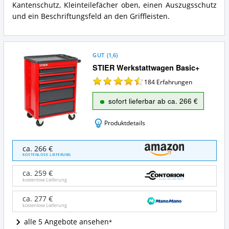
Kantenschutz, Kleinteilefächer oben, einen Auszugsschutz
und ein Beschriftungsfeld an den Griffleisten.
GUT
(
1,6
)
STIER Werkstattwagen Basic+
184
Erfahrungen
sofort lieferbar ab ca. 266 €
Produktdetails
STIER
ca. 266 €
Werkstattwagen
KOSTENLOSE LIEFERUNG
Basic+
Angebote:
ca. 259 €
Wo
kostenlose Lieferung
ist
dieser
ca. 277 €
kostenlose Lieferung
Werkstattwagen
(leer)
alle 5 Angebote ansehen
erhältlich?