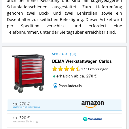
auch bei hoher Belastung und sind mit kugelgelagerten
Schubladenschienen ausgestattet. Zum Lieferumfang
gehören zwei Bock- und zwei Lenkrollen sowie ein
Dosenhalter zur seitlichen Befestigung. Dieser Artikel wird
per Spedition verschickt und erfordert eine
Telefonnummer, unter der Sie tagsüber erreichbar sind.
SEHR GUT
(
1,5
)
DEMA Werkstattwagen Carlos
173
Erfahrungen
erhältlich ab ca. 270 €
Produktdetails
DEMA
ca. 270 €
Werkstattwagen
KOSTENLOSE LIEFERUNG
Carlos
Angebote:
ca. 320 €
Wo
kostenlose Lieferung
ist