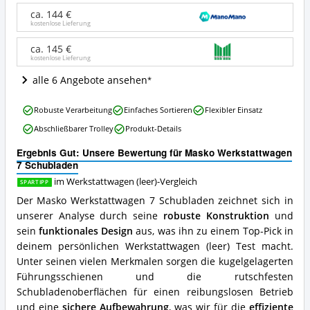
Schubladen
ca. 144 €
Angebote:
kostenlose Lieferung
Wo
ist
ca. 145 €
kostenlose Lieferung
dieser
Werkstattwagen
alle 6 Angebote ansehen
(leer)
erhältlich?
Masko
Robuste Verarbeitung
Einfaches Sortieren
Flexibler Einsatz
Werkstattwagen
Abschließbarer Trolley
Produkt-Details
7
Schubladen
Ergebnis Gut: Unsere Bewertung für Masko Werkstattwagen
Vorteile:
7 Schubladen
Was
spricht
im Werkstattwagen (leer)-Vergleich
SPARTIPP
für
Der Masko Werkstattwagen 7 Schubladen zeichnet sich in
diesen
unserer Analyse durch seine
robuste Konstruktion
und
Werkstattwagen
sein
funktionales Design
aus, was ihn zu einem Top-Pick in
(leer)?
deinem persönlichen Werkstattwagen (leer) Test macht.
Unter seinen vielen Merkmalen sorgen die kugelgelagerten
Führungsschienen und die rutschfesten
Schubladenoberflächen für einen reibungslosen Betrieb
und eine
sichere Aufbewahrung
, was wir für die
effiziente