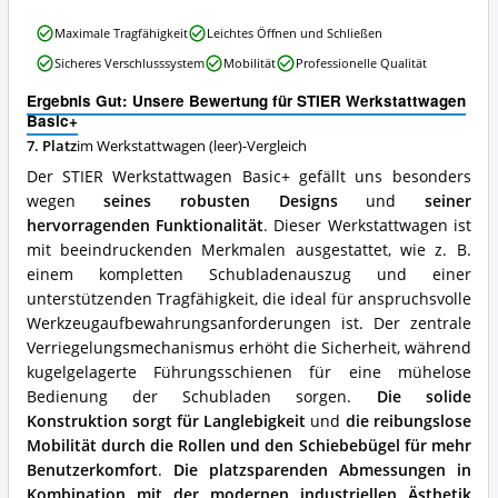
STIER
Maximale Tragfähigkeit
Leichtes Öffnen und Schließen
Werkstattwagen
Sicheres Verschlusssystem
Mobilität
Professionelle Qualität
Basic+
Vorteile:
Ergebnis Gut: Unsere Bewertung für STIER Werkstattwagen
Was
Basic+
spricht
7. Platz
im Werkstattwagen (leer)-Vergleich
für
diesen
Der STIER Werkstattwagen Basic+ gefällt uns besonders
Werkstattwagen
wegen
seines robusten Designs
und
seiner
(leer)?
hervorragenden Funktionalität
. Dieser Werkstattwagen ist
mit beeindruckenden Merkmalen ausgestattet, wie z. B.
einem kompletten Schubladenauszug und einer
unterstützenden Tragfähigkeit, die ideal für anspruchsvolle
Werkzeugaufbewahrungsanforderungen ist. Der zentrale
Verriegelungsmechanismus erhöht die Sicherheit, während
kugelgelagerte Führungsschienen für eine mühelose
Bedienung der Schubladen sorgen.
Die solide
Konstruktion sorgt für Langlebigkeit
und
die reibungslose
Mobilität durch die Rollen und den Schiebebügel für mehr
Benutzerkomfort
.
Die platzsparenden Abmessungen in
Kombination mit der modernen industriellen Ästhetik