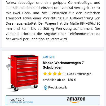
Rohrschiebebügel und eine gerippte Gummiauflage, und
alle Schubladen sind einzeln und zentral verriegelt. Er ist
mit zwei Bock- und zwei Lenkrollen für den einfachen
Transport sowie einer Vorrichtung zur Aufbewahrung von
Dosen ausgestattet. Der Wagen hat die Maße 884x696x490
mm und kann bis zu 300 kg Werkzeug aufnehmen. Der
Versand erfordert die Angabe einer Telefonnummer, da
der Artikel per Spedition geliefert wird.
GUT
(
2,4
)
Masko Werkstattwagen 7
Schubladen
1.352
Erfahrungen
erhältlich ab ca. 120 €
Produktdetails
Masko
ca. 120 €
Werkstattwagen
KOSTENLOSE LIEFERUNG
7