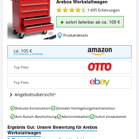
Arebos Werkstattwagen
1.695
Erfahrungen
sofort lieferbar ab ca. 105 €
Produktdetails
Arebos
ca. 105 €
Werkstattwagen
KOSTENLOSE LIEFERUNG
Angebote:
Wo
Top Preis
ist
dieser
Werkstattwagen
Top Preis
(leer)
erhältlich?
Angebotsübersicht
Arebos
Robuste Konstruktion
Zentraler Verriegelungsmechanismus
Werkstattwagen
Anti-Rutsch-Beschichtung
Manövrierbarkeit
Sofort einsatzbereit
Vorteile:
Was
Ergebnis Gut: Unsere Bewertung für Arebos
spricht
Werkstattwagen
für