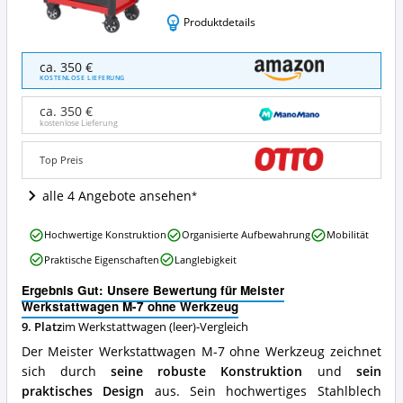
Produktdetails
Meister
ca. 350 €
Werkstattwagen
KOSTENLOSE LIEFERUNG
M-
7
ca. 350 €
ohne
kostenlose Lieferung
Werkzeug
Angebote:
Top Preis
Wo
ist
alle 4 Angebote ansehen
dieser
Werkstattwagen
Meister
(leer)
Hochwertige Konstruktion
Organisierte Aufbewahrung
Mobilität
Werkstattwagen
erhältlich?
Praktische Eigenschaften
Langlebigkeit
M-
7
Ergebnis Gut: Unsere Bewertung für Meister
ohne
Werkstattwagen M-7 ohne Werkzeug
Werkzeug
9. Platz
im Werkstattwagen (leer)-Vergleich
Vorteile:
Was
Der Meister Werkstattwagen M-7 ohne Werkzeug zeichnet
spricht
sich durch
seine robuste Konstruktion
und
sein
für
praktisches Design
aus. Sein hochwertiges Stahlblech
diesen