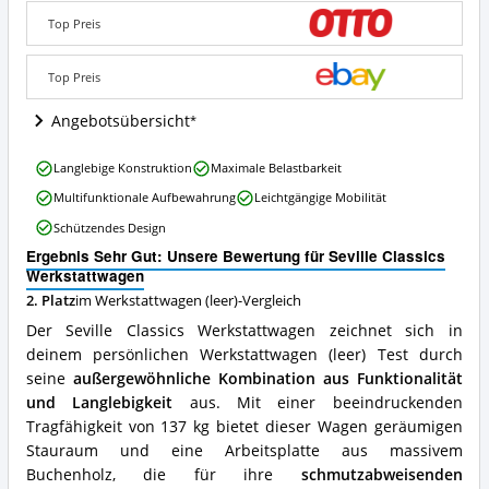
Angebote:
Top Preis
Wo
ist
dieser
Top Preis
Werkstattwagen
(leer)
Angebotsübersicht
erhältlich?
Seville
Langlebige Konstruktion
Maximale Belastbarkeit
Classics
Multifunktionale Aufbewahrung
Leichtgängige Mobilität
Werkstattwagen
Vorteile:
Schützendes Design
Was
Ergebnis Sehr Gut: Unsere Bewertung für Seville Classics
spricht
Werkstattwagen
für
diesen
2. Platz
im Werkstattwagen (leer)-Vergleich
Werkstattwagen
Der Seville Classics Werkstattwagen zeichnet sich in
(leer)?
deinem persönlichen Werkstattwagen (leer) Test durch
seine
außergewöhnliche Kombination aus Funktionalität
und Langlebigkeit
aus. Mit einer beeindruckenden
Tragfähigkeit von 137 kg bietet dieser Wagen geräumigen
Stauraum und eine Arbeitsplatte aus massivem
Buchenholz, die für ihre
schmutzabweisenden