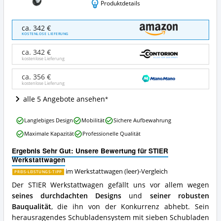
Produktdetails
STIER
ca. 342 €
Werkstattwagen
KOSTENLOSE LIEFERUNG
Angebote:
Wo
ca. 342 €
ist
kostenlose Lieferung
dieser
Werkstattwagen
ca. 356 €
kostenlose Lieferung
(leer)
erhältlich?
alle 5 Angebote ansehen
STIER
Langlebiges Design
Mobilität
Sichere Aufbewahrung
Werkstattwagen
Maximale Kapazität
Professionelle Qualität
Vorteile:
Was
Ergebnis Sehr Gut: Unsere Bewertung für STIER
spricht
Werkstattwagen
für
diesen
im Werkstattwagen (leer)-Vergleich
PREIS-LEISTUNGS-TIPP
Werkstattwagen
Der STIER Werkstattwagen gefällt uns vor allem wegen
(leer)?
seines durchdachten Designs
und
seiner robusten
Bauqualität
, die ihn von der Konkurrenz abhebt. Sein
herausragendes Schubladensystem mit sieben Schubladen