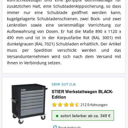
Rohrschiebebügel und eine gerippte Gummiauflage für
zusätzlichen Halt, eine Schubladenkippsicherung, so dass
immer nur eine Schublade geöffnet werden kann,
kugelgelagerte Schubladenschienen, zwei Bock- und zwei
Lenkrollen sowie eine serienmäßige Vorrichtung zur
Aufbewahrung von Dosen. Er hat die Maße 890 x 1120 x
490 mm und ist in der Korpusfarbe Rot (RAL 3001) mit
dunkelgrauen (RAL 7021) Schubladen erhältlich. Der Artikel
muss per Spedition verschickt werden und das
Versandunternehmen wird sich nach dem Versand mit
Ihnen in Verbindung setzen.
SEHR GUT
(
1,4
)
STIER Werkstattwagen BLACK-
Edition
212
Erfahrungen
sofort lieferbar ab ca. 349 €
Produktdetails