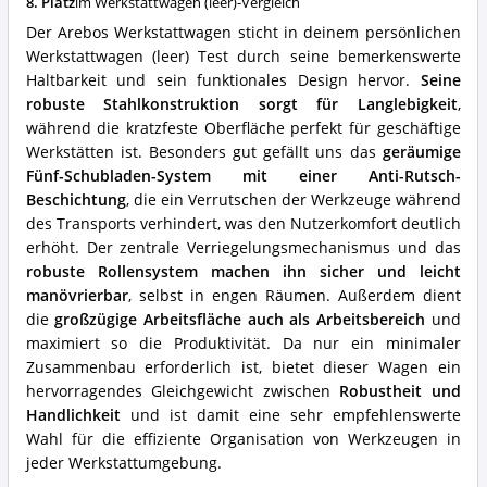
8. Platz
im Werkstattwagen (leer)-Vergleich
diesen
Werkstattwagen
Der Arebos Werkstattwagen sticht in deinem persönlichen
(leer)?
Werkstattwagen (leer) Test durch seine bemerkenswerte
Haltbarkeit und sein funktionales Design hervor.
Seine
robuste Stahlkonstruktion sorgt für Langlebigkeit
,
während die kratzfeste Oberfläche perfekt für geschäftige
Werkstätten ist. Besonders gut gefällt uns das
geräumige
Fünf-Schubladen-System mit einer Anti-Rutsch-
Beschichtung
, die ein Verrutschen der Werkzeuge während
des Transports verhindert, was den Nutzerkomfort deutlich
erhöht. Der zentrale Verriegelungsmechanismus und das
robuste Rollensystem machen ihn sicher und leicht
manövrierbar
, selbst in engen Räumen. Außerdem dient
die
großzügige Arbeitsfläche auch als Arbeitsbereich
und
maximiert so die Produktivität. Da nur ein minimaler
Zusammenbau erforderlich ist, bietet dieser Wagen ein
hervorragendes Gleichgewicht zwischen
Robustheit und
Handlichkeit
und ist damit eine sehr empfehlenswerte
Wahl für die effiziente Organisation von Werkzeugen in
jeder Werkstattumgebung.