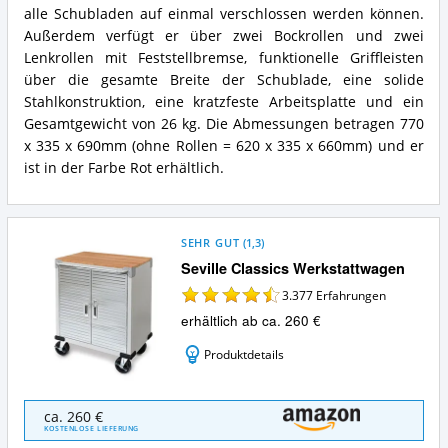
alle Schubladen auf einmal verschlossen werden können.
Außerdem verfügt er über zwei Bockrollen und zwei
Lenkrollen mit Feststellbremse, funktionelle Griffleisten
über die gesamte Breite der Schublade, eine solide
Stahlkonstruktion, eine kratzfeste Arbeitsplatte und ein
Gesamtgewicht von 26 kg. Die Abmessungen betragen 770
x 335 x 690mm (ohne Rollen = 620 x 335 x 660mm) und er
ist in der Farbe Rot erhältlich.
SEHR GUT
(
1,3
)
Seville Classics Werkstattwagen
3.377
Erfahrungen
erhältlich ab ca. 260 €
Produktdetails
Seville
ca. 260 €
Classics
KOSTENLOSE LIEFERUNG
Werkstattwagen