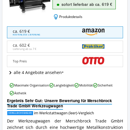
sofort lieferbar ab ca. 619 €
Produktdetails
Merschbrock
ca. 619 €
Trade
KOSTENLOSE LIEFERUNG
GmbH
Werkzeugwagen
ca. 602 €
Angebote:
Lieferung ab ca.
7 €
Wo
ist
Top Preis
dieser
Werkstattwagen
alle 4 Angebote ansehen
(leer)
erhältlich?
Merschbrock
Maximale Organisation
Langlebigkeit
Mobilität
Sicherheit
Trade
Ästhetik
GmbH
Werkzeugwagen
Ergebnis Sehr Gut: Unsere Bewertung für Merschbrock
Vorteile:
Trade GmbH Werkzeugwagen
Was
im Werkstattwagen (leer)-Vergleich
VERGLEICHSSIEGER
spricht
für
Der Werkzeugwagen der Merschbrock Trade GmbH
diesen
zeichnet sich durch eine hochwertige Metallkonstruktion