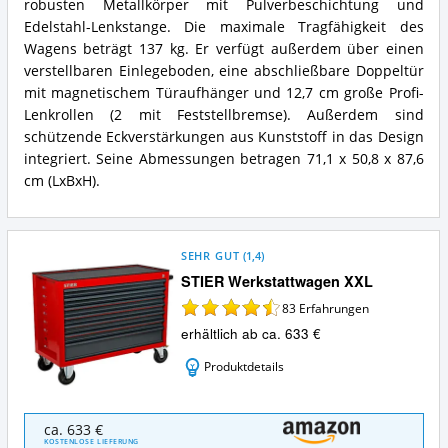
robusten Metallkörper mit Pulverbeschichtung und
Edelstahl-Lenkstange. Die maximale Tragfähigkeit des
Wagens beträgt 137 kg. Er verfügt außerdem über einen
verstellbaren Einlegeboden, eine abschließbare Doppeltür
mit magnetischem Türaufhänger und 12,7 cm große Profi-
Lenkrollen (2 mit Feststellbremse). Außerdem sind
schützende Eckverstärkungen aus Kunststoff in das Design
integriert. Seine Abmessungen betragen 71,1 x 50,8 x 87,6
cm (LxBxH).
SEHR GUT
(
1,4
)
STIER Werkstattwagen XXL
83
Erfahrungen
erhältlich ab ca. 633 €
Produktdetails
STIER
ca. 633 €
Werkstattwagen
KOSTENLOSE LIEFERUNG