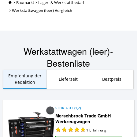
TopRatgeber24.de
Baumarkt
Lager- & Werkstattbedarf
Werkstattwagen (leer) Vergleich
Werkstattwagen (leer)-
Bestenliste
Empfehlung der
Lieferzeit
Bestpreis
Redaktion
SEHR GUT
(
1,2
)
Merschbrock Trade GmbH
Werkzeugwagen
1
Erfahrung