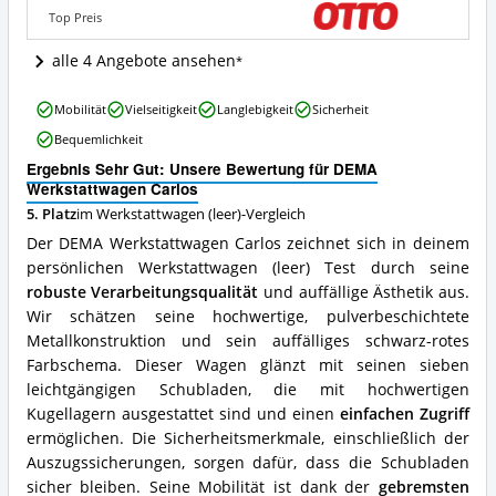
dieser
Top Preis
Werkstattwagen
(leer)
alle 4 Angebote ansehen
erhältlich?
DEMA
Mobilität
Vielseitigkeit
Langlebigkeit
Sicherheit
Werkstattwagen
Bequemlichkeit
Carlos
Vorteile:
Ergebnis Sehr Gut: Unsere Bewertung für DEMA
Was
Werkstattwagen Carlos
spricht
5. Platz
im Werkstattwagen (leer)-Vergleich
für
Der DEMA Werkstattwagen Carlos zeichnet sich in deinem
diesen
Werkstattwagen
persönlichen Werkstattwagen (leer) Test durch seine
(leer)?
robuste Verarbeitungsqualität
und auffällige Ästhetik aus.
Wir schätzen seine hochwertige, pulverbeschichtete
Metallkonstruktion und sein auffälliges schwarz-rotes
Farbschema. Dieser Wagen glänzt mit seinen sieben
leichtgängigen Schubladen, die mit hochwertigen
Kugellagern ausgestattet sind und einen
einfachen Zugriff
ermöglichen. Die Sicherheitsmerkmale, einschließlich der
Auszugssicherungen, sorgen dafür, dass die Schubladen
sicher bleiben. Seine Mobilität ist dank der
gebremsten