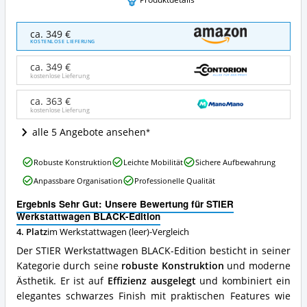
STIER
ca. 349 €
Werkstattwagen
KOSTENLOSE LIEFERUNG
BLACK-
Edition
ca. 349 €
Angebote:
kostenlose Lieferung
Wo
ist
ca. 363 €
kostenlose Lieferung
dieser
Werkstattwagen
alle 5 Angebote ansehen
(leer)
erhältlich?
STIER
Robuste Konstruktion
Leichte Mobilität
Sichere Aufbewahrung
Werkstattwagen
Anpassbare Organisation
Professionelle Qualität
BLACK-
Edition
Ergebnis Sehr Gut: Unsere Bewertung für STIER
Vorteile:
Werkstattwagen BLACK-Edition
Was
4. Platz
im Werkstattwagen (leer)-Vergleich
spricht
für
Der STIER Werkstattwagen BLACK-Edition besticht in seiner
diesen
Kategorie durch seine
robuste Konstruktion
und moderne
Werkstattwagen
Ästhetik. Er ist auf
Effizienz ausgelegt
und kombiniert ein
(leer)?
elegantes schwarzes Finish mit praktischen Features wie