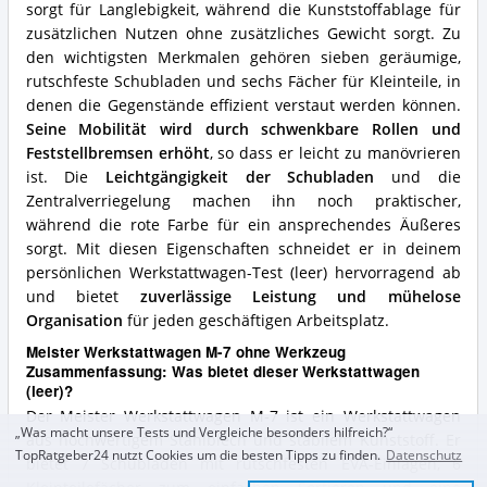
Werkstattwagen
sorgt für Langlebigkeit, während die Kunststoffablage für
(leer)?
zusätzlichen Nutzen ohne zusätzliches Gewicht sorgt. Zu
den wichtigsten Merkmalen gehören sieben geräumige,
rutschfeste Schubladen und sechs Fächer für Kleinteile, in
denen die Gegenstände effizient verstaut werden können.
Seine Mobilität wird durch schwenkbare Rollen und
Feststellbremsen erhöht
, so dass er leicht zu manövrieren
ist. Die
Leichtgängigkeit der Schubladen
und die
Zentralverriegelung machen ihn noch praktischer,
während die rote Farbe für ein ansprechendes Äußeres
sorgt. Mit diesen Eigenschaften schneidet er in deinem
persönlichen Werkstattwagen-Test (leer) hervorragend ab
und bietet
zuverlässige Leistung und mühelose
Organisation
für jeden geschäftigen Arbeitsplatz.
Meister Werkstattwagen M-7 ohne Werkzeug
Zusammenfassung: Was bietet dieser Werkstattwagen
(leer)?
Der Meister Werkstattwagen M-7 ist ein Werkstattwagen
„Was macht unsere Tests und Vergleiche besonders hilfreich?“
aus hochwertigem Stahlblech und stabilem Kunststoff. Er
TopRatgeber24 nutzt Cookies um die besten Tipps zu finden.
Datenschutz
bietet 7 Schubladen mit rutschfesten EVA-Einlagen, 6