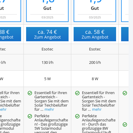
ut
Gut
Gut
2025
03/2025
03/2025
88 €
ca.
74 €
ca.
58 €
ngebot
Zum Angebot
Zum Angebot
Z
tec
Esotec
Esotec
 l/h
130 l/h
200 l/h
 W
5 W
8 W
ell für Ihren
Essentiell für Ihren
Essentiell für Ihren
5
eich -
Gartenteich -
Gartenteich -
S
 Sie mit dem
Sorgen Sie mit dem
Sorgen Sie mit dem
G
eichbelüfter
Solar Teichbelüfter
Solar Teichbelüfter
O
ehr
für …
mehr
für …
mehr
A
F
e
Perfekte
Perfekte
eigenschafte
Anlaufeigenschafte
Anlaufeigenschafte
s großzügige
n! - Das großzügige
n! - Durch das
S
armodul
5W Solarmodul
großzügige 8W
S
gt den …
versorgt den …
Solarmodul läuft
k