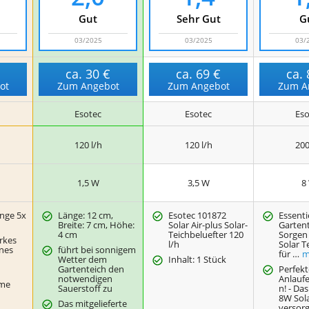
Gut
Sehr Gut
G
03/2025
03/2025
03/
€
ca.
30 €
ca.
69 €
ca.
ot
Zum Angebot
Zum Angebot
Zum A
Esotec
Esotec
Eso
120 l/h
120 l/h
200
1,5 W
3,5 W
8
nge 5x
Länge: 12 cm,
Esotec 101872
Essenti
Breite: 7 cm, Höhe:
Solar Air-plus Solar-
Gartent
4 cm
Teichbeluefter 120
Sorgen
rkes
l/h
Solar T
ines
führt bei sonnigem
für …
m
Wetter dem
Inhalt: 1 Stück
Gartenteich den
Perfekt
notwendigen
Anlauf
rme
Sauerstoff zu
n! - Da
8W Sol
Das mitgelieferte
versor