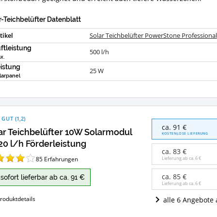
rstoffbedarf geeignet und erreicht auch tiefere Wasserzonen.
r-Teichbelüfter Datenblatt
tikel
Solar Teichbelüfter PowerStone Professional
ftleistung
500 l/h
x.
istung
25 W
larpanel
 GUT
(
1,2
)
Solar
ca. 91 €
ar Teichbelüfter 10W Solarmodul
Teichbelüfter
KOSTENLOSE LIEFERUNG
10W
20 l/h Förderleistung
Solarmodul
ca. 83 €
5x120
85
Erfahrungen
Lieferung ab ca.
6 €
l/h
Förderleistung
ca. 85 €
sofort lieferbar ab ca. 91 €
Angebote:
Lieferung ab ca.
6 €
Wo
roduktdetails
alle 6 Angebote
ist