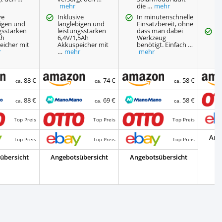
mehr
die …
mehr
S
er
ve
Inklusive
In minutenschnelle
bigen und
langlebigen und
Einsatzbereit, ohne
gsstarken
leistungsstarken
dass man dabei
Ei
Ah
6,4V/1,5Ah
Werkzeug
m
eicher mit
Akkuspeicher mit
benötigt. Einfach …
mi
r
…
mehr
mehr
A
88 €
74 €
58 €
ca.
ca.
ca.
88 €
69 €
58 €
ca.
ca.
ca.
Top Preis
Top Preis
Top Preis
Ang
Top Preis
Top Preis
Top Preis
übersicht
Angebotsübersicht
Angebotsübersicht