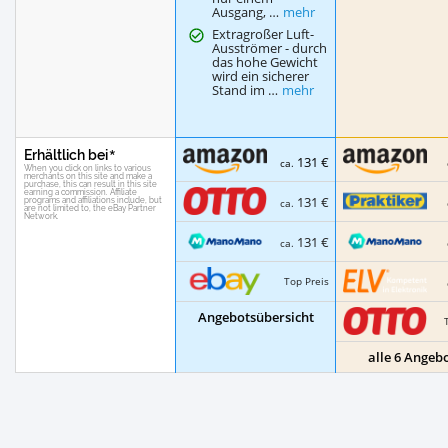
Ausgang, …
mehr
Extragroßer Luft-
Ausströmer - durch
das hohe Gewicht
wird ein sicherer
Stand im …
mehr
Erhältlich bei
131 €
ca.
131 €
ca.
131 €
ca.
Top Preis
Angebotsübersicht
alle 6 Angeb