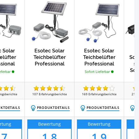
 Solar
Esotec Solar
Esotec Solar
elüfter
Teichbelüfter
Teichbelüfter
Sol
sional
Professional
Professional
s
Sol
eferbar
Sofort Lieferbar
Sau
ungsberichte
107
Erfahrungsberichte
169
Erfahrungsberichte
212
KTDETAILS
PRODUKTDETAILS
PRODUKTDETAILS
P
rtung
Bewertung
Bewertung
,7
1,8
1,9