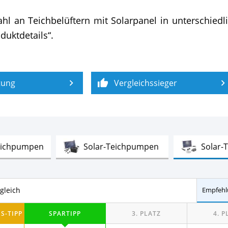
ahl an Teichbelüftern mit Solarpanel in unterschied
duktdetails“.
tung
Vergleichssieger
Test
Test
eichpumpen
Solar-Teichpumpen
Solar-
r mit Solarpanel im Vergleich
Empfehl