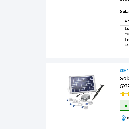
Saue
Sola
Ar
Lu
ma
Le
So
SEHR
Sol
5x1
P