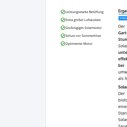
Solar
Erge
Leistungsstarke Belüftung
Teichbelüfter
VERGL
Extra großer Luftauslass
PowerStone
Der 
Professional
Großzügiges Solarmodul
Vorteile:
Gart
Schutz vor Sommerhitze
Was
Stu
spricht
Optimierter Motor
Sola
für
diesen
unt
Solar-
effe
Teichbelüfter?
bei
umwe
als 
Sola
Der 
biol
eine
Stan
Sola