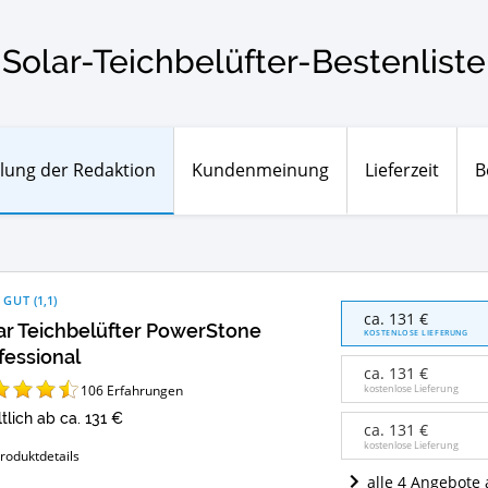
Solar-Teichbelüfter-Bestenliste
lung der Redaktion
Kundenmeinung
Lieferzeit
B
 GUT
(
1,1
)
Solar
ca. 131 €
ar Teichbelüfter PowerStone
Teichbelüfter
KOSTENLOSE LIEFERUNG
PowerStone
fessional
Professional
ca. 131 €
Angebote:
106
Erfahrungen
kostenlose Lieferung
Wo
tlich ab ca. 131 €
ist
ca. 131 €
dieser
kostenlose Lieferung
roduktdetails
Solar-