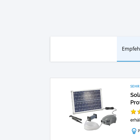
Empfeh
SEHR
Sol
Pro
erhäl
P