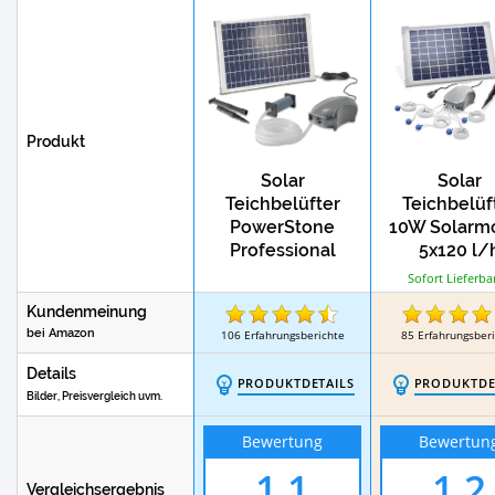
Produkt
Solar
Solar
Teichbelüfter
Teichbelüf
PowerStone
10W Solarm
Professional
5x120 l/
Förderleist
Sofort Lieferba
Kundenmeinung
bei Amazon
106
Erfahrungsberichte
85
Erfahrungsber
Details
PRODUKTDETAILS
PRODUKTDE
Bilder, Preisvergleich uvm.
Bewertung
Bewertun
1,1
1,2
Vergleichsergebnis