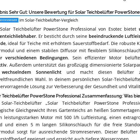
alle 4 Angebote
Teichbelüfter
erhältlich?
bnis Sehr Gut: Unsere Bewertung für Solar Teichbelüfter PowerStone
im Solar-Teichbelüfter-Vergleich
EICHSSIEGER
Solar Teichbelüfter PowerStone Professional von Esotec bietet
enteichliebhaber
. Er besticht durch seine
beeindruckende Luftlei
nde
, ideal für Teiche mit erhöhtem Sauerstoffbedarf. Die robuste
rmodul und einem stabilen Diffusor mit flexiblem Silikonschlauc
er verschiedenen Bedingungen
. Sein effizienter Motor belüft
ktiv
. Außerdem unterstützt das großzügig dimensionierte Solarp
 wechselndem Sonnenlicht
und macht diesen Belüfter z
ltfreundlichen Wahl. In deinem persönlichen Solar-Teichbelüfte
hervorragende Lösung zur Verbesserung der Gesundheit und Vitalit
r Teichbelüfter PowerStone Professional Zusammenfassung: Was biete
Solar-Teichbelüfter „Solar Teichbelüfter PowerStone Professi
ogische Gleichgewicht Ihres Gartenteichs an heißen Sommertagen 
n leistungsstarken Motor mit 500 l/h Luftleistung, einen extragr
d und einen 5 m langen Silikonschlauch für die freie Stan
rmodul sorgt für ausreichende Stromreserven. Dieser Belüfter