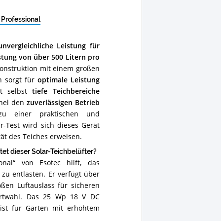
 ansehen
 Professional
unvergleichliche Leistung für
stung von über 500 Litern pro
 Konstruktion mit einem großen
h sorgt für
optimale Leistung
et selbst
tiefe Teichbereiche
anel den
zuverlässigen Betrieb
u einer praktischen und
r-Test wird sich dieses Gerät
ät des Teiches erweisen.
t dieser Solar-Teichbelüfter?
onal“ von Esotec hilft, das
zu entlasten. Er verfügt über
oßen Luftauslass für sicheren
dortwahl. Das 25 Wp 18 V DC
 ist für Gärten mit erhöhtem