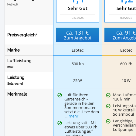
Methodik
Sehr Gut
Sehr Gut
03/2025
03/2025
ca.
131 €
ca.
91 
Preisvergleich
Zum Angebot
Zum Angeb
Esotec
Esotec
Marke
Luftleistung
500 l/h
600 l/h
max.
Leistung
25 W
10 W
Solarpanel
Merkmale
Luft für Ihren
Max. Luftme
Gartenteich -
120 l/ min
gerade in heißen
Leistungssta
Sommermonaten
10 W kristall
setzt die Hitze dem
Solarmodul
…
mehr
Langlebige,
Leistung satt - Mit
verschleißa
etwas über 500 l/h
Luftpumpe
Luftleistung auf
nur einem