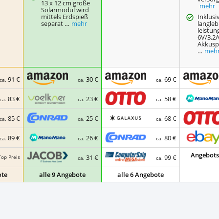
13 x 12 cm große
mehr
Solarmodul wird
mittels Erdspieß
Inklusi
separat …
mehr
langle
leistun
6V/3,2
Akkusp
…
meh
91 €
30 €
69 €
ca.
ca.
ca.
83 €
23 €
58 €
ca.
ca.
ca.
85 €
25 €
68 €
ca.
ca.
ca.
89 €
26 €
80 €
ca.
ca.
ca.
Angebots
31 €
99 €
Top Preis
ca.
ca.
ote
alle 9 Angebote
alle 6 Angebote