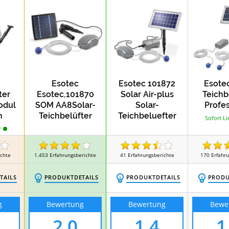
Esotec
Esotec 101872
Esotec
ter
Esotec,101870
Solar Air-plus
Teichb
odul
SOM AA8Solar-
Solar-
Profes
h
Teichbelüfter
Teichbeluefter
Sofort Li
ung
120 l/h
r
ichte
1.453
Erfahrungsberichte
41
Erfahrungsberichte
170
Erfahr
TAILS
PRODUKTDETAILS
PRODUKTDETAILS
PRODU
g
Bewertung
Bewertung
Bewe
2,0
1,4
1