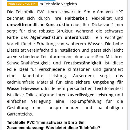
x
im Teichfolie-Vergleich
PREIS-LEISTUNGS-TIPP
6m
Die Teichfolie PVC 1mm schwarz in 5m x 6m von HPT
Vorteile:
zeichnet sich durch ihre
Haltbarkeit
, Flexibilität und
Was
umweltfreundliche Konstruktion
aus. Ihre Dicke von 1 mm
spricht
für
sorgt für eine robuste Struktur, während die schwarze
diese
Farbe das
Algenwachstum unterdrückt
- ein wichtiger
Teichfolie?
Vorteil für die Erhaltung von sauberem Wasser. Die hohe
Elastizität vereinfacht die Installation und passt sich leicht
an verschiedene Teichformen an, ohne zu reißen. Mit ihrer
Schweißnahtfestigkeit und
Frostbeständigkeit
ist diese
Folie ideal für verschiedene Klimazonen und garantiert
eine dauerhafte Leistung. Außerdem sorgt das
cadmiumfreie Material für eine
sichere Umgebung für
Wasserlebewesen
. In deinem persönlichen Teichfolientest
ist diese Folie aufgrund ihrer
zuverlässigen Leistung
und
einfachen Verlegung eine Top-Empfehlung für die
Gestaltung eines ansprechenden und nachhaltigen
Gartenteichs.
Teichfolie PVC 1mm schwarz in 5m x 6m
Zusammenfassung: Was bietet diese Teichfolie?