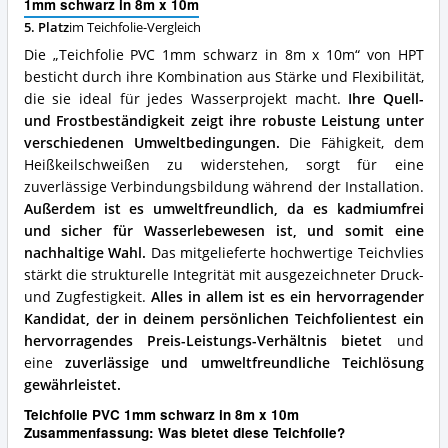
1mm schwarz in 8m x 10m
8m
5. Platz
im Teichfolie-Vergleich
x
10m
Die „Teichfolie PVC 1mm schwarz in 8m x 10m“ von HPT
Vorteile:
besticht durch ihre Kombination aus Stärke und Flexibilität,
Was
die sie ideal für jedes Wasserprojekt macht.
Ihre Quell-
spricht
für
und Frostbeständigkeit zeigt ihre robuste Leistung unter
diese
verschiedenen Umweltbedingungen.
Die Fähigkeit, dem
Teichfolie?
Heißkeilschweißen zu widerstehen, sorgt für eine
zuverlässige Verbindungsbildung während der Installation.
Außerdem ist es umweltfreundlich, da es kadmiumfrei
und sicher für Wasserlebewesen ist, und somit eine
nachhaltige Wahl.
Das mitgelieferte hochwertige Teichvlies
stärkt die strukturelle Integrität mit ausgezeichneter Druck-
und Zugfestigkeit.
Alles in allem ist es ein hervorragender
Kandidat, der in deinem persönlichen Teichfolientest ein
hervorragendes Preis-Leistungs-Verhältnis bietet
und
eine
zuverlässige und umweltfreundliche Teichlösung
gewährleistet.
Teichfolie PVC 1mm schwarz in 8m x 10m
Zusammenfassung: Was bietet diese Teichfolie?