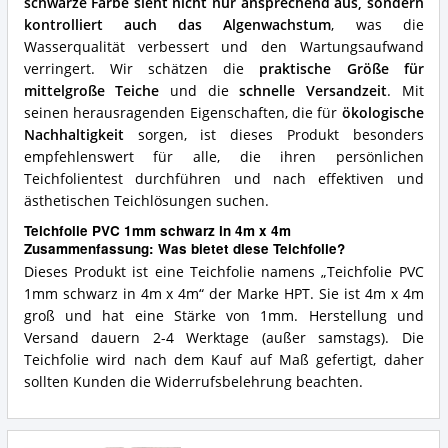
schwarze Farbe sieht nicht nur ansprechend aus, sondern
kontrolliert auch das Algenwachstum
, was die
Wasserqualität verbessert und den Wartungsaufwand
verringert. Wir schätzen die
praktische Größe für
mittelgroße Teiche
und die
schnelle Versandzeit
. Mit
seinen herausragenden Eigenschaften, die für
ökologische
Nachhaltigkeit
sorgen, ist dieses Produkt besonders
empfehlenswert für alle, die ihren persönlichen
Teichfolientest durchführen und nach effektiven und
ästhetischen Teichlösungen suchen.
Teichfolie PVC 1mm schwarz in 4m x 4m
Zusammenfassung: Was bietet diese Teichfolie?
Dieses Produkt ist eine Teichfolie namens „Teichfolie PVC
1mm schwarz in 4m x 4m“ der Marke HPT. Sie ist 4m x 4m
groß und hat eine Stärke von 1mm. Herstellung und
Versand dauern 2-4 Werktage (außer samstags). Die
Teichfolie wird nach dem Kauf auf Maß gefertigt, daher
sollten Kunden die Widerrufsbelehrung beachten.