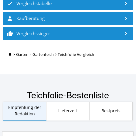
Vergleichstabelle
Kaufberatung
Vergleichssieger
TopRatgeber24.de
Garten
Gartenteich
Teichfolie Vergleich
Teichfolie-Bestenliste
Empfehlung der
Lieferzeit
Bestpreis
Redaktion