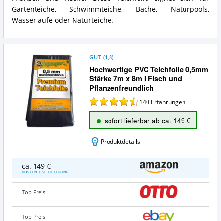
Gartenteiche, Schwimmteiche, Bäche, Naturpools,
Wasserläufe oder Naturteiche.
GUT
(
1,8
)
Hochwertige PVC Teichfolie 0,5mm
Stärke 7m x 8m I Fisch und
Pflanzenfreundlich
140
Erfahrungen
sofort lieferbar ab ca. 149 €
Produktdetails
Hochwertige
ca. 149 €
PVC
KOSTENLOSE LIEFERUNG
Teichfolie
0,5mm
Top Preis
Stärke
7m
x
Top Preis