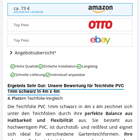
Teichfolie
ca. 73 €
PVC
KOSTENLOSE LIEFERUNG
1mm
schwarz
Top Preis
in
4m
x
Top Preis
4m
Angebote:
Angebotsübersicht
Wo
ist
Teichfolie
Hohe Qualität
Einfache Installation
Langlebig
diese
PVC
Teichfolie
Schnelle Lieferung
Individuell anpassbar
1mm
erhältlich?
schwarz
Ergebnis Sehr Gut: Unsere Bewertung für Teichfolie PVC
in
1mm schwarz in 4m x 4m
4m
4. Platz
im Teichfolie-Vergleich
x
4m
Die Teichfolie PVC 1mm schwarz in 4m x 4m zeichnet sich
Vorteile:
unter den Teichfolien durch ihre
perfekte Balance aus
Was
Haltbarkeit und Flexibilität
aus. Sie besteht aus
spricht
für
hochwertigem PVC, ist durchstoß- und reißfest und eignet
diese
sich ideal für verschiedene Gartenteichformen.
Ihre
Teichfolie?