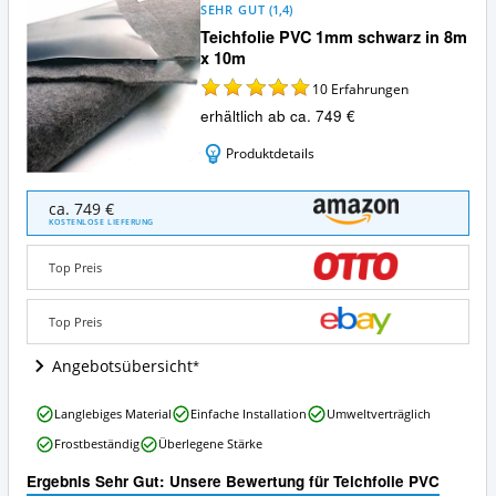
SEHR GUT
(
1,4
)
Teichfolie PVC 1mm schwarz in 8m
x 10m
10
Erfahrungen
erhältlich ab ca. 749 €
Produktdetails
Teichfolie
ca. 749 €
PVC
KOSTENLOSE LIEFERUNG
1mm
schwarz
Top Preis
in
8m
x
Top Preis
10m
Angebote:
Angebotsübersicht
Wo
ist
Teichfolie
Langlebiges Material
Einfache Installation
Umweltverträglich
diese
PVC
Teichfolie
Frostbeständig
Überlegene Stärke
1mm
erhältlich?
schwarz
Ergebnis Sehr Gut: Unsere Bewertung für Teichfolie PVC
in