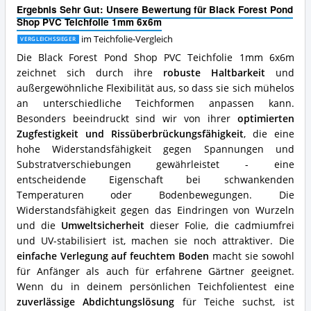
Shop
Ergebnis Sehr Gut: Unsere Bewertung für Black Forest Pond
PVC
Shop PVC Teichfolie 1mm 6x6m
Teichfolie
1mm
im Teichfolie-Vergleich
VERGLEICHSSIEGER
6x6m
Die Black Forest Pond Shop PVC Teichfolie 1mm 6x6m
Vorteile:
zeichnet sich durch ihre
robuste Haltbarkeit
und
Was
außergewöhnliche Flexibilität aus, so dass sie sich mühelos
spricht
für
an unterschiedliche Teichformen anpassen kann.
diese
Besonders beeindruckt sind wir von ihrer
optimierten
Teichfolie?
Zugfestigkeit und Rissüberbrückungsfähigkeit
, die eine
hohe Widerstandsfähigkeit gegen Spannungen und
Substratverschiebungen gewährleistet - eine
entscheidende Eigenschaft bei schwankenden
Temperaturen oder Bodenbewegungen. Die
Widerstandsfähigkeit gegen das Eindringen von Wurzeln
und die
Umweltsicherheit
dieser Folie, die cadmiumfrei
und UV-stabilisiert ist, machen sie noch attraktiver. Die
einfache Verlegung auf feuchtem Boden
macht sie sowohl
für Anfänger als auch für erfahrene Gärtner geeignet.
Wenn du in deinem persönlichen Teichfolientest eine
zuverlässige Abdichtungslösung
für Teiche suchst, ist