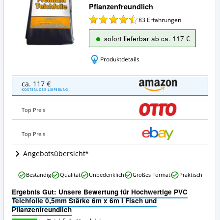
Pflanzenfreundlich
83
Erfahrungen
sofort lieferbar ab ca. 117 €
Produktdetails
Hochwertige
ca. 117 €
PVC
KOSTENLOSE LIEFERUNG
Teichfolie
0,5mm
Top Preis
Stärke
6m
x
Top Preis
6m
I
Angebotsübersicht
Fisch
und
Hochwertige
Beständig
Qualität
Unbedenklich
Großes Format
Praktisch
Pflanzenfreundlich
PVC
Angebote:
Teichfolie
Ergebnis Gut: Unsere Bewertung für Hochwertige PVC
Wo
0,5mm
Teichfolie 0,5mm Stärke 6m x 6m I Fisch und
ist
Stärke
Pflanzenfreundlich
diese
6m