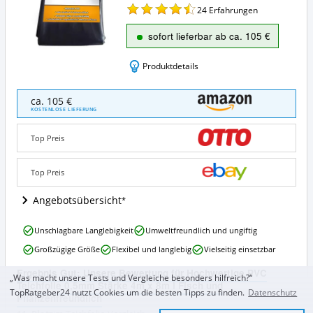
24
Erfahrungen
sofort lieferbar ab ca. 105 €
Produktdetails
Hochwertige
ca. 105 €
PVC
KOSTENLOSE LIEFERUNG
Teichfolie
0,5mm
Top Preis
Stärke
4m
x
Top Preis
8m
I
Angebotsübersicht
Fisch
und
Hochwertige
Unschlagbare Langlebigkeit
Umweltfreundlich und ungiftig
Pflanzenfreundlich
PVC
Angebote:
Großzügige Größe
Flexibel und langlebig
Vielseitig einsetzbar
Teichfolie
Wo
0,5mm
ist
Ergebnis Gut: Unsere Bewertung für Hochwertige PVC
Stärke
„Was macht unsere Tests und Vergleiche besonders hilfreich?“
diese
Teichfolie 0,5mm Stärke 4m x 8m I Fisch und
4m
TopRatgeber24 nutzt Cookies um die besten Tipps zu finden.
Datenschutz
Teichfolie
Pflanzenfreundlich
x
erhältlich?