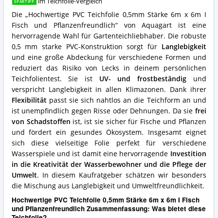
Teichfolie
im Teichfolie-Vergleich
SPARTIPP
x
erhältlich?
6m
Die „Hochwertige PVC Teichfolie 0,5mm Stärke 6m x 6m I
I
Fisch und Pflanzenfreundlich“ von Aquagart ist eine
Fisch
hervorragende Wahl für Gartenteichliebhaber. Die robuste
und
0,5 mm starke PVC-Konstruktion sorgt für
Langlebigkeit
Pflanzenfreundlich
und eine große Abdeckung für verschiedene Formen und
Vorteile:
Was
reduziert das Risiko von Lecks in deinem persönlichen
spricht
Teichfolientest. Sie ist
UV- und frostbeständig
und
für
verspricht Langlebigkeit in allen Klimazonen. Dank ihrer
diese
Flexibilität
passt sie sich nahtlos an die Teichform an und
Teichfolie?
ist unempfindlich gegen Risse oder Dehnungen. Da sie
frei
von Schadstoffen
ist, ist sie sicher für Fische und Pflanzen
und fördert ein gesundes Ökosystem. Insgesamt eignet
sich diese vielseitige Folie perfekt für verschiedene
Wasserspiele und ist damit eine hervorragende
Investition
in die Kreativität der Wasserbewohner und die Pflege der
Umwelt
. In diesem Kaufratgeber schätzen wir besonders
die Mischung aus Langlebigkeit und Umweltfreundlichkeit.
Hochwertige PVC Teichfolie 0,5mm Stärke 6m x 6m I Fisch
und Pflanzenfreundlich Zusammenfassung: Was bietet diese
Teichfolie?