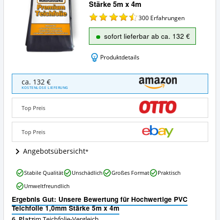
Stärke 5m x 4m
300
Erfahrungen
sofort lieferbar ab ca. 132 €
Produktdetails
Hochwertige
ca. 132 €
PVC
KOSTENLOSE LIEFERUNG
Teichfolie
1,0mm
Top Preis
Stärke
5m
x
Top Preis
4m
Angebote:
Angebotsübersicht
Wo
ist
Hochwertige
Stabile Qualität
Unschädlich
Großes Format
Praktisch
diese
PVC
Teichfolie
Umweltfreundlich
Teichfolie
erhältlich?
1,0mm
Ergebnis Gut: Unsere Bewertung für Hochwertige PVC
Stärke
Teichfolie 1,0mm Stärke 5m x 4m
5m
6. Platz
im Teichfolie-Vergleich