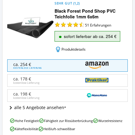
SEHR GUT
(
1,2
)
Black Forest Pond Shop PVC
Teichfolie 1mm 6x6m
51
Erfahrungen
sofort lieferbar ab ca. 254 €
Produktdetails
Black
ca. 254 €
Forest
KOSTENLOSE LIEFERUNG
Pond
Shop
ca. 178 €
PVC
kostenlose Lieferung
Teichfolie
1mm
ca. 198 €
kostenlose Lieferung
6x6m
Angebote:
alle 5 Angebote ansehen
Wo
ist
Black
diese
Hohe Festigkeit
Fähigkeit zur Rissüberbrückung
Wurzelresistenz
Forest
Teichfolie
Kälteflexibilität
Heißluft-schweißbar
Pond
erhältlich?