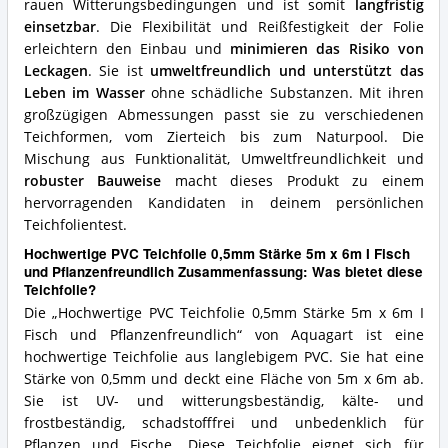
rauen Witterungsbedingungen und ist somit
langfristig
spricht
einsetzbar
. Die Flexibilität und Reißfestigkeit der Folie
für
erleichtern den Einbau und
minimieren das Risiko von
diese
Leckagen
. Sie ist
umweltfreundlich und unterstützt das
Teichfolie?
Leben im Wasser
ohne schädliche Substanzen. Mit ihren
großzügigen Abmessungen passt sie zu verschiedenen
Teichformen, vom Zierteich bis zum Naturpool. Die
Mischung aus Funktionalität, Umweltfreundlichkeit und
robuster Bauweise
macht dieses Produkt zu einem
hervorragenden Kandidaten in deinem persönlichen
Teichfolientest.
Hochwertige PVC Teichfolie 0,5mm Stärke 5m x 6m I Fisch
und Pflanzenfreundlich Zusammenfassung: Was bietet diese
Teichfolie?
Die „Hochwertige PVC Teichfolie 0,5mm Stärke 5m x 6m I
Fisch und Pflanzenfreundlich“ von Aquagart ist eine
hochwertige Teichfolie aus langlebigem PVC. Sie hat eine
Stärke von 0,5mm und deckt eine Fläche von 5m x 6m ab.
Sie ist UV- und witterungsbeständig, kälte- und
frostbeständig, schadstofffrei und unbedenklich für
Pflanzen und Fische. Diese Teichfolie eignet sich für