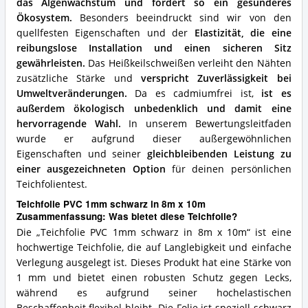
das Algenwachstum und fördert so ein gesünderes
Ökosystem.
Besonders beeindruckt sind wir von den
quellfesten Eigenschaften und der
Elastizität, die eine
reibungslose Installation und einen sicheren Sitz
gewährleisten.
Das Heißkeilschweißen verleiht den Nähten
zusätzliche Stärke und
verspricht Zuverlässigkeit bei
Umweltveränderungen.
Da es cadmiumfrei ist,
ist es
außerdem ökologisch unbedenklich und damit eine
hervorragende Wahl.
In unserem Bewertungsleitfaden
wurde er aufgrund dieser außergewöhnlichen
Eigenschaften und seiner
gleichbleibenden Leistung zu
einer ausgezeichneten Option
für deinen persönlichen
Teichfolientest.
Teichfolie PVC 1mm schwarz in 8m x 10m
Zusammenfassung: Was bietet diese Teichfolie?
Die „Teichfolie PVC 1mm schwarz in 8m x 10m“ ist eine
hochwertige Teichfolie, die auf Langlebigkeit und einfache
Verlegung ausgelegt ist. Dieses Produkt hat eine Stärke von
1 mm und bietet einen robusten Schutz gegen Lecks,
während es aufgrund seiner hochelastischen
Beschaffenheit flexibel bleibt. Die Folie ist speziell schwarz