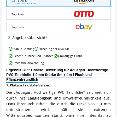
ca. 106 €
Hochwertige
KOSTENLOSE LIEFERUNG
PVC
Teichfolie
Top Preis
1,0mm
Stärke
5m
Top Preis
x
4m
Angebotsübersicht
I
Fisch
Aquagart
Stabile Leistung
Sicherung der Qualität
und
Hochwertige
Pflanzenfreundlich
Sicher für Fische und Pflanzen
Großzügige Größe
PVC
Angebote:
Teichfolie
Praktische Anwendung
Wo
1,0mm
ist
Ergebnis Gut: Unsere Bewertung für Aquagart Hochwertige
Stärke
diese
PVC Teichfolie 1,0mm Stärke 5m x 4m I Fisch und
5m
Teichfolie
Pflanzenfreundlich
x
erhältlich?
4m
7. Platz
im Teichfolie-Vergleich
I
Die „Aquagart Hochwertige PVC Teichfolie“ zeichnet sich
Fisch
durch ihre
Langlebigkeit
und
Umweltfreundlichkeit
aus.
und
Dank ihrer Robustheit, die durch die Dicke von 1,0 mm
Pflanzenfreundlich
Vorteile:
unterstrichen wird, hält sie extremen
Was
Witterungsbedingungen stand, ohne ihre Integrität zu