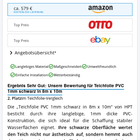
Teichfolie
ca. 579 €
PVC
KOSTENLOSE LIEFERUNG
1mm
schwarz
Top Preis
in
8m
x
Top Preis
10m
Angebote:
Angebotsübersicht
Wo
ist
Teichfolie
Langlebiges Material
Maßgeschneidert
Umweltfreundlich
diese
PVC
Teichfolie
Einfache Installation
Wetterbeständig
1mm
erhältlich?
schwarz
Ergebnis Sehr Gut: Unsere Bewertung für Teichfolie PVC
in
1mm schwarz in 8m x 10m
8m
2. Platz
im Teichfolie-Vergleich
x
10m
Die „Teichfolie PVC 1mm schwarz in 8m x 10m“ von HPT
Vorteile:
besticht durch ihre langlebige, 1mm dicke PVC-
Was
Konstruktion, die sich ideal für die Schaffung stabiler
spricht
für
Wasserflächen eignet.
Ihre schwarze Oberfläche wertet
diese
den Teich nicht nur ästhetisch auf, sondern hemmt auch
Teichfolie?