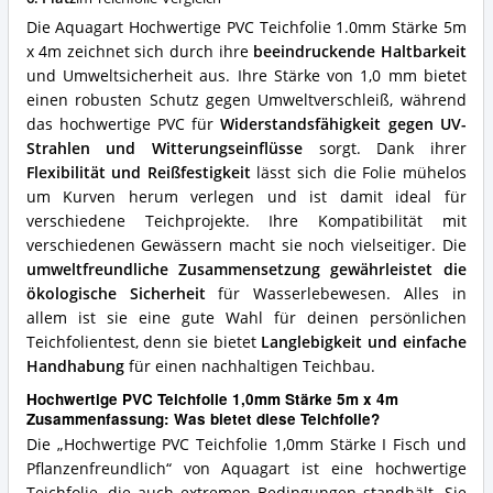
x
Die Aquagart Hochwertige PVC Teichfolie 1.0mm Stärke 5m
4m
Vorteile:
x 4m zeichnet sich durch ihre
beeindruckende Haltbarkeit
Was
und Umweltsicherheit aus. Ihre Stärke von 1,0 mm bietet
spricht
einen robusten Schutz gegen Umweltverschleiß, während
für
das hochwertige PVC für
Widerstandsfähigkeit gegen UV-
diese
Teichfolie?
Strahlen und Witterungseinflüsse
sorgt. Dank ihrer
Flexibilität und Reißfestigkeit
lässt sich die Folie mühelos
um Kurven herum verlegen und ist damit ideal für
verschiedene Teichprojekte. Ihre Kompatibilität mit
verschiedenen Gewässern macht sie noch vielseitiger. Die
umweltfreundliche Zusammensetzung gewährleistet die
ökologische Sicherheit
für Wasserlebewesen. Alles in
allem ist sie eine gute Wahl für deinen persönlichen
Teichfolientest, denn sie bietet
Langlebigkeit und einfache
Handhabung
für einen nachhaltigen Teichbau.
Hochwertige PVC Teichfolie 1,0mm Stärke 5m x 4m
Zusammenfassung: Was bietet diese Teichfolie?
Die „Hochwertige PVC Teichfolie 1,0mm Stärke I Fisch und
Pflanzenfreundlich“ von Aquagart ist eine hochwertige
Teichfolie, die auch extremen Bedingungen standhält. Sie