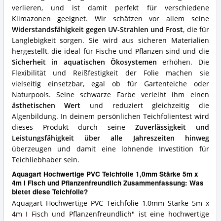
spricht
verlieren, und ist damit perfekt für verschiedene
für
Klimazonen geeignet. Wir schätzen vor allem seine
diese
Teichfolie?
Widerstandsfähigkeit gegen UV-Strahlen und Frost
, die für
Langlebigkeit sorgen. Sie wird aus sicheren Materialien
hergestellt, die ideal für Fische und Pflanzen sind und die
Sicherheit in aquatischen Ökosystemen
erhöhen. Die
Flexibilität und Reißfestigkeit der Folie machen sie
vielseitig einsetzbar, egal ob für Gartenteiche oder
Naturpools. Seine schwarze Farbe verleiht ihm einen
ästhetischen Wert
und reduziert gleichzeitig die
Algenbildung. In deinem persönlichen Teichfolientest wird
dieses Produkt durch seine
Zuverlässigkeit und
Leistungsfähigkeit über alle Jahreszeiten hinweg
überzeugen und damit eine lohnende Investition für
Teichliebhaber sein.
Aquagart Hochwertige PVC Teichfolie 1,0mm Stärke 5m x
4m I Fisch und Pflanzenfreundlich Zusammenfassung: Was
bietet diese Teichfolie?
Aquagart Hochwertige PVC Teichfolie 1,0mm Stärke 5m x
4m I Fisch und Pflanzenfreundlich" ist eine hochwertige