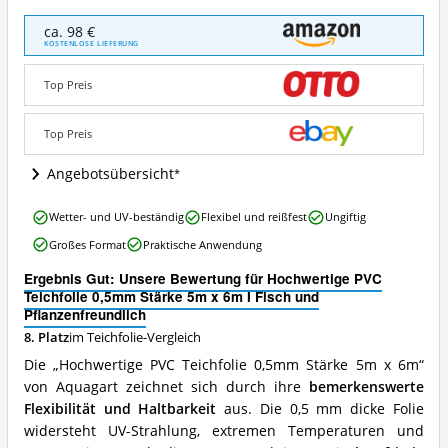
Hochwertige
ca. 98 €
PVC
KOSTENLOSE LIEFERUNG
Teichfolie
0,5mm
Top Preis
Stärke
5m
x
Top Preis
6m
I
Angebotsübersicht
Fisch
und
Hochwertige
Wetter- und UV-beständig
Flexibel und reißfest
Ungiftig
Pflanzenfreundlich
PVC
Angebote:
Großes Format
Praktische Anwendung
Teichfolie
Wo
0,5mm
ist
Ergebnis Gut: Unsere Bewertung für Hochwertige PVC
Stärke
diese
Teichfolie 0,5mm Stärke 5m x 6m I Fisch und
5m
Teichfolie
Pflanzenfreundlich
x
erhältlich?
8. Platz
im Teichfolie-Vergleich
6m
I
Die „Hochwertige PVC Teichfolie 0,5mm Stärke 5m x 6m“
Fisch
von Aquagart zeichnet sich durch ihre
bemerkenswerte
und
Flexibilität und Haltbarkeit
aus. Die 0,5 mm dicke Folie
Pflanzenfreundlich
Vorteile:
widersteht UV-Strahlung, extremen Temperaturen und
Was