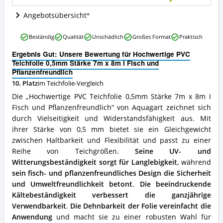
8m
I
Angebotsübersicht
Fisch
und
Hochwertige
Beständig
Qualität
Unschädlich
Großes Format
Praktisch
Pflanzenfreundlich
PVC
Angebote:
Teichfolie
Ergebnis Gut: Unsere Bewertung für Hochwertige PVC
Wo
0,5mm
Teichfolie 0,5mm Stärke 7m x 8m I Fisch und
ist
Stärke
Pflanzenfreundlich
diese
7m
Teichfolie
10. Platz
im Teichfolie-Vergleich
x
erhältlich?
Die „Hochwertige PVC Teichfolie 0,5mm Stärke 7m x 8m I
8m
I
Fisch und Pflanzenfreundlich“ von Aquagart zeichnet sich
Fisch
durch Vielseitigkeit und Widerstandsfähigkeit aus. Mit
und
ihrer Stärke von 0,5 mm bietet sie ein Gleichgewicht
Pflanzenfreundlich
zwischen Haltbarkeit und Flexibilität und passt zu einer
Vorteile:
Was
Reihe von Teichgrößen.
Seine UV- und
spricht
Witterungsbeständigkeit sorgt für Langlebigkeit
, während
für
sein fisch- und pflanzenfreundliches Design die Sicherheit
diese
und Umweltfreundlichkeit betont
.
Die beeindruckende
Teichfolie?
Kältebeständigkeit verbessert die ganzjährige
Verwendbarkeit
.
Die Dehnbarkeit der Folie vereinfacht die
Anwendung
und macht sie zu einer robusten Wahl für