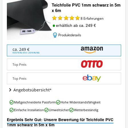
Teichfolie PVC 1mm schwarz in 5m
x 6m
8
Erfahrungen
erhältlich ab ca. 249 €
Produktdetails
Teichfolie
ca. 249 €
PVC
KOSTENLOSE LIEFERUNG
1mm
schwarz
Top Preis
in
5m
x
Top Preis
6m
Angebote:
Angebotsübersicht
Wo
ist
Teichfolie
Maßgeschneiderte Passform
Hohe Widerstandsfähigkeit
diese
PVC
Teichfolie
Einfache Installation
Umweltsicher
Wetterbeständig
1mm
erhältlich?
schwarz
Ergebnis Sehr Gut: Unsere Bewertung für Teichfolie PVC
in
1mm schwarz in 5m x 6m
5m