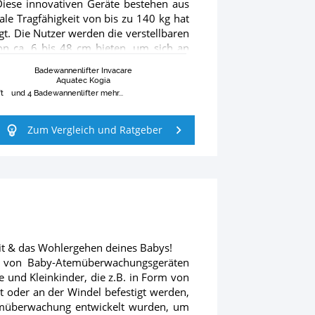
Diese innovativen Geräte bestehen aus
le Tragfähigkeit von bis zu 140 kg hat
gt. Die Nutzer werden die verstellbaren
on ca. 6 bis 48 cm bieten, um sich an
 anzupassen. Für zusätzlichen Komfort
Badewannenlifter Invacare
tet, die bis zu 40° oder mehr geneigt
Aquatec Kogia
he Handschalter erleichtert, die oft
t
und 4 Badewannenlifter mehr...
er taktile Tasten für sehbehinderte
tte Oberflächen und fortschrittliche
Zum Vergleich und Ratgeber
 Schmutz und Wasser abweisen und so die
e so konstruiert, dass sie sich leicht
e mühelos transportiert werden können,
werden. In deinem persönlichen
ll auf einzigartige Weise Sicherheit,
amit als praktische Wahl für mehr
weitere nützliche Informationen über
 Produkte auf dem Markt. Ausführliche
it & das Wohlergehen deines Babys!
 Seite „Produktdetails“.
g von Baby-Atemüberwachungsgeräten
 und Kleinkinder, die z.B. in Form von
t oder an der Windel befestigt werden,
 Atemüberwachung entwickelt wurden, um