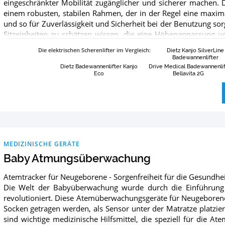
eingeschränkter Mobilität zugänglicher und sicherer machen. 
einem robusten, stabilen Rahmen, der in der Regel eine maxima
und so für Zuverlässigkeit und Sicherheit bei der Benutzung sor
Sitzeinheiten zu schätzen wissen, die eine Höhenanpassung v
unterschiedliche Badewannengrößen und persönliche Vorlieben
Die elektrischen Scherenlifter im Vergleich
:
Dietz Kanjo SilverLine
sind viele Modelle mit verstellbaren Rückenlehnen ausgestat
Badewannenlifter
werden können. Die Bedienung wird durch benutzerfreundlic
Dietz Badewannenlifter Kanjo
Drive Medical Badewannenlif
Eco
Bellavita 2G
schwimmend angebracht sind und über Kontrollleuchten od
Menschen verfügen. Diese Badelifter zeichnen sich durch gla
Materialien aus, wie z. B. antibakterielle Beschichtungen, die
Reinigung und Wartung vereinfachen. Außerdem sind diese Lift
montieren und demontieren lassen. Sie sind so leicht, dass si
ohne dass komplizierte Montagewerkzeuge benötigt 
Badewannenlifter-Test wirst du feststellen, dass jedes Mode
MEDIZINISCHE GERÄTE
Hygiene und Benutzerfreundlichkeit vereint und sich d
Baby Atmungsüberwachung
Unabhängigkeit beim Baden erweist. Unser Ratgeber bietet 
Badewannenlifter und einen Überblick über die attraktivsten
Atemtracker für Neugeborene - Sorgenfreiheit für die Gesundhe
Informationen zu jedem Badewannenlifter findest du auf unserer
Die Welt der Babyüberwachung wurde durch die Einführun
revolutioniert. Diese Atemüberwachungsgeräte für Neugeborene
Socken getragen werden, als Sensor unter der Matratze platzier
sind wichtige medizinische Hilfsmittel, die speziell für die