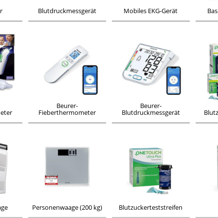
r
Blutdruckmessgerät
Mobiles EKG-Gerät
Bas
Beurer-
Beurer-
eter
Fieberthermometer
Blutdruckmessgerät
Blut
age
Personenwaage (200 kg)
Blutzuckerteststreifen