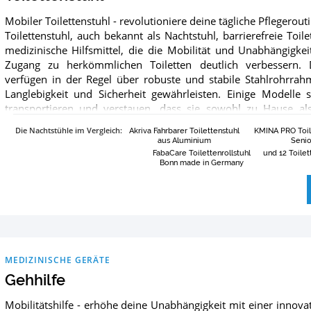
Mobiler Toilettenstuhl - revolutioniere deine tägliche Pflegero
Toilettenstuhl, auch bekannt als Nachtstuhl, barrierefreie Toil
medizinische Hilfsmittel, die die Mobilität und Unabhängigk
Zugang zu herkömmlichen Toiletten deutlich verbessern. Di
verfügen in der Regel über robuste und stabile Stahlrohrra
Langlebigkeit und Sicherheit gewährleisten. Einige Modelle s
transportieren und verstauen, dass sie sowohl zu Hause a
können. Außerdem sind diese Stühle so konstruiert, dass sie 
Die Nachtstühle im Vergleich
:
Akriva Fahrbarer Toilettenstuhl
KMINA PRO Toil
einer bestimmten Höhe geeignet sind und somit in vielen Ber
aus Aluminium
Seni
Abmessungen der Sitze sind so gewählt, dass sie bequem sind
FabaCare Toilettenrollstuhl
und 12 Toilet
Bonn made in Germany
sind so gewählt, dass sie leicht zu reinigen und zu pflegen
unterstützen die Toilettenstühle Menschen mit unterschiedl
Sicherheit und Zuverlässigkeit. Diese Eigenschaften machen sie u
täglichen Hygiene benötigen. Im umfassenden Leitfaden findest
WC-Stühlen, die dir einen Überblick über die interessanteste
geben. Ausführliche Informationen zu jedem Toilettens
„Produktdetails“.
MEDIZINISCHE GERÄTE
Gehhilfe
Mobilitätshilfe - erhöhe deine Unabhängigkeit mit einer inno