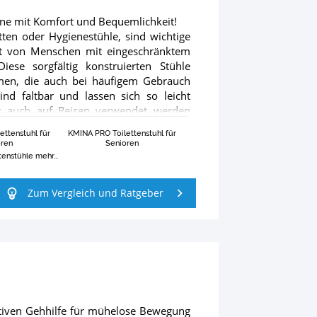
utine mit Komfort und Bequemlichkeit!
etten oder Hygienestühle, sind wichtige
eit von Menschen mit eingeschränktem
ese sorgfältig konstruierten Stühle
hmen, die auch bei häufigem Gebrauch
ind faltbar und lassen sich so leicht
ls auch auf Reisen verwendet werden
für Standardtoilettenschüsseln bis zu
ettenstuhl für
KMINA PRO Toilettenstuhl für
eichen eingesetzt werden können. Die
oren
Senioren
. Materialien wie Kunstleder und ABS
tenstühle mehr...
 sind. Mit ihrer hohen Belastbarkeit
ichen Bedürfnissen und gewährleisten
Zum Vergleich und Ratgeber
nverzichtbar für alle, die Hilfe bei der
 du weitere nützliche Informationen zu
n Produkte beim Kauf von Nachtstühlen
tuhl findest du auf unserer Seite
vativen Gehhilfe für mühelose Bewegung