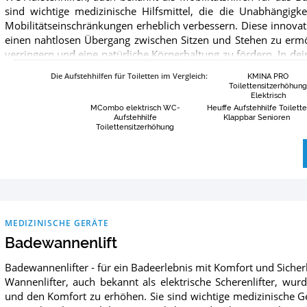
sind wichtige medizinische Hilfsmittel, die die Unabhängigk
Mobilitätseinschränkungen erheblich verbessern. Diese innovat
einen nahtlosen Übergang zwischen Sitzen und Stehen zu ermö
verringern und eine natürliche Körperhaltung zu fördern. In de
wirst du feststellen, dass ihre benutzerfreundliche Bedien
Die Aufstehhilfen für Toiletten im Vergleich
:
KMINA PRO
Stabilität und Komfort sorgen. Zu den wichtigsten Merkmal
Toilettensitzerhöhun
elektrische Unterstützung oder einfache Mechanismen, die ei
Elektrisch
MCombo elektrisch WC-
Heuffe Aufstehhilfe Toilette
gleichzeitig für Sicherheit sorgen. Ihre Kompatibilität mit 
Aufstehhilfe
Klappbar Senioren
einen vielseitigen Einsatz und eine problemlose Installation, di
Toilettensitzerhöhung
Das moderne Design dieser Hilfsmittel fügt sich nicht nur in 
die Privatsphäre und die Würde des Benutzers. Durch die För
Erleichterung der Pflege sind diese Hilfsmittel eine wertvolle
Leitfaden bietet weitere nützliche Informationen über WC-Aufst
die attraktivsten Produkte, die es gibt. Ausführliche Informatio
auf unserer Seite „Produktdetails“. 🚽
MEDIZINISCHE GERÄTE
Badewannenlift
Badewannenlifter - für ein Badeerlebnis mit Komfort und Sicherh
Wannenlifter, auch bekannt als elektrische Scherenlifter, wu
und den Komfort zu erhöhen. Sie sind wichtige medizinische G