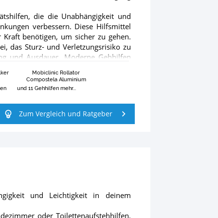
tshilfen, die die Unabhängigkeit und
nkungen verbessern. Diese Hilfsmittel
r Kraft benötigen, um sicher zu gehen.
i, das Sturz- und Verletzungsrisiko zu
tung und Ausdauer. Moderne Gehhilfen
e Höhen und eine leichte, aber robuste
lker
Mobiclinic Rollator
leistet. Einige Modelle verfügen sogar
Compostela Aluminium
persönlichen Gehhilfentest entdeckst du
len
und 11 Gehhilfen mehr...
rfnisse, Vorlieben und Umgebungen
ber die interessantesten Produkte beim
Zum Vergleich und Ratgeber
rte Entscheidung zu treffen. Entdecke
Auswahl zu optimieren. Ausführliche
„Produktdetails“.
ngigkeit und Leichtigkeit in deinem
adezimmer oder Toilettenaufstehhilfen,