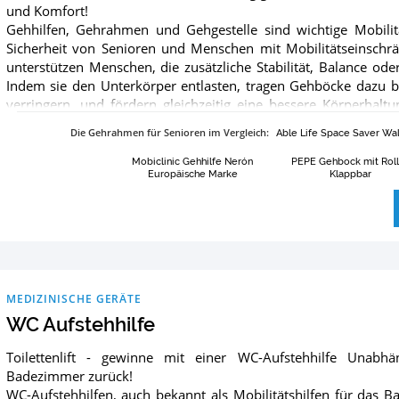
und Komfort!
Gehhilfen, Gehrahmen und Gehgestelle sind wichtige Mobilitä
Sicherheit von Senioren und Menschen mit Mobilitätseinschrä
unterstützen Menschen, die zusätzliche Stabilität, Balance ode
Indem sie den Unterkörper entlasten, tragen Gehböcke dazu be
verringern, und fördern gleichzeitig eine bessere Körperhal
und Rollatoren verfügen über ergonomische Griffe, verstellbar
Die Gehrahmen für Senioren im Vergleich
:
Able Life Space Saver Wa
Konstruktion, die sowohl Komfort als auch Langlebigkeit gewähr
über Sitze und Staufächer für zusätzlichen Komfort. In deinem 
Mobiclinic Gehhilfe Nerón
PEPE Gehbock mit Rol
Europäische Marke
Klappbar
eine Vielzahl von Optionen, die auf individuelle Bedü
zugeschnitten sind. Unser Ratgeber gibt dir einen Überblick ü
Kauf von Gehgestelle für Senioren und hilft dir, eine fundie
weitere nützliche Informationen über Gehhilfen, um deine 
Informationen zu jeder Gehrahmen findest du auf unserer Seite 
MEDIZINISCHE GERÄTE
WC Aufstehhilfe
Toilettenlift - gewinne mit einer WC-Aufstehhilfe Unabhä
Badezimmer zurück!
WC-Aufstehhilfen, auch bekannt als Mobilitätshilfen für das B