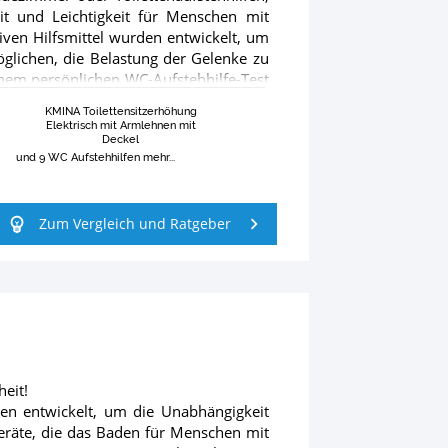
eit und Leichtigkeit für Menschen mit
iven Hilfsmittel wurden entwickelt, um
glichen, die Belastung der Gelenke zu
inem persönlichen WC-Aufstehhilfe-Test
ung und ihr ergonomisches Design für
KMINA Toilettensitzerhöhung
en der verschiedenen Modelle gehören
g
Elektrisch mit Armlehnen mit
ne mühelose Bewegung ermöglichen und
Deckel
und 9 WC Aufstehhilfen mehr...
den Standard-Toilettenhöhen ermöglicht
e durch klare Anweisungen ergänzt wird.
das Badezimmer ein, sondern wahrt auch
Zum Vergleich und Ratgeber
derung der Selbstständigkeit und die
 Ergänzung für das tägliche Leben. Der
ehhilfen und gibt einen Überblick über
nen zu jeder WC-Aufstehhilfe findest du
eit!
rden entwickelt, um die Unabhängigkeit
eräte, die das Baden für Menschen mit