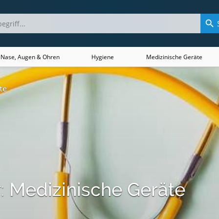
 Nase, Augen & Ohren
Hygiene
Medizinische Geräte
te
:
Medizinische Geräte