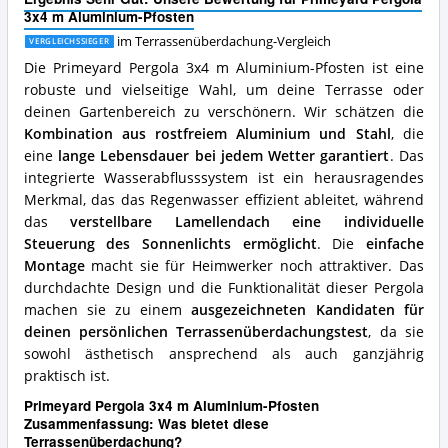
Aluminium-
3x4 m Aluminium-Pfosten
Pfosten
Vorteile:
im Terrassenüberdachung-Vergleich
VERGLEICHSSIEGER
Was
Die Primeyard Pergola 3x4 m Aluminium-Pfosten ist eine
spricht
robuste und vielseitige Wahl, um deine Terrasse oder
für
deinen Gartenbereich zu verschönern. Wir schätzen die
diese
Terrassenüberdachung?
Kombination aus rostfreiem Aluminium und Stahl
, die
eine
lange Lebensdauer bei jedem Wetter garantiert
. Das
integrierte Wasserabflusssystem ist ein herausragendes
Merkmal, das das Regenwasser effizient ableitet, während
das
verstellbare Lamellendach eine individuelle
Steuerung des Sonnenlichts ermöglicht
. Die
einfache
Montage
macht sie für Heimwerker noch attraktiver. Das
durchdachte Design und die Funktionalität dieser Pergola
machen sie zu einem
ausgezeichneten Kandidaten für
deinen persönlichen Terrassenüberdachungstest
, da sie
sowohl ästhetisch ansprechend als auch ganzjährig
praktisch ist.
Primeyard Pergola 3x4 m Aluminium-Pfosten
Zusammenfassung: Was bietet diese
Terrassenüberdachung?