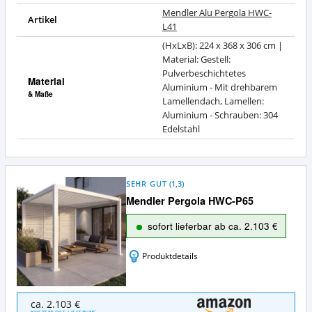
Mendler Alu Pergola HWC-
Artikel
L41
(HxLxB): 224 x 368 x 306 cm |
Material: Gestell:
Pulverbeschichtetes
Material
Aluminium - Mit drehbarem
& Maße
Lamellendach, Lamellen:
Aluminium - Schrauben: 304
Edelstahl
SEHR GUT
(
1,3
)
Mendler Pergola HWC-P65
sofort lieferbar ab ca. 2.103 €
Produktdetails
Mendler
ca. 2.103 €
Pergola