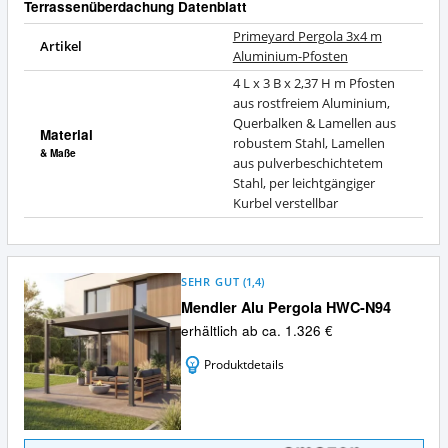
Terrassenüberdachung Datenblatt
Primeyard Pergola 3x4 m
Artikel
Aluminium-Pfosten
4 L x 3 B x 2,37 H m Pfosten
aus rostfreiem Aluminium,
Querbalken & Lamellen aus
Material
robustem Stahl, Lamellen
& Maße
aus pulverbeschichtetem
Stahl, per leichtgängiger
Kurbel verstellbar
SEHR GUT
(
1,4
)
Mendler Alu Pergola HWC-N94
erhältlich ab ca. 1.326 €
Produktdetails
Mendler