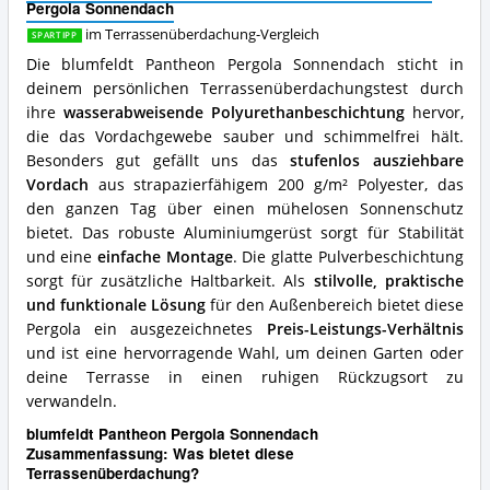
Pergola Sonnendach
spricht
für
im Terrassenüberdachung-Vergleich
SPARTIPP
diese
Die blumfeldt Pantheon Pergola Sonnendach sticht in
Terrassenüberdachung?
deinem persönlichen Terrassenüberdachungstest durch
ihre
wasserabweisende Polyurethanbeschichtung
hervor,
die das Vordachgewebe sauber und schimmelfrei hält.
Besonders gut gefällt uns das
stufenlos ausziehbare
Vordach
aus strapazierfähigem 200 g/m² Polyester, das
den ganzen Tag über einen mühelosen Sonnenschutz
bietet. Das robuste Aluminiumgerüst sorgt für Stabilität
und eine
einfache Montage
. Die glatte Pulverbeschichtung
sorgt für zusätzliche Haltbarkeit. Als
stilvolle, praktische
und funktionale Lösung
für den Außenbereich bietet diese
Pergola ein ausgezeichnetes
Preis-Leistungs-Verhältnis
und ist eine hervorragende Wahl, um deinen Garten oder
deine Terrasse in einen ruhigen Rückzugsort zu
verwandeln.
blumfeldt Pantheon Pergola Sonnendach
Zusammenfassung: Was bietet diese
Terrassenüberdachung?