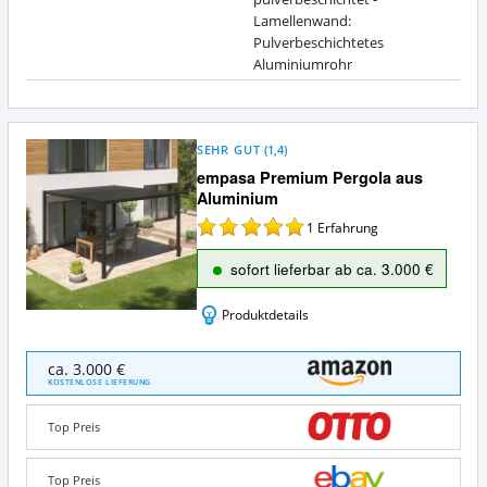
Lamellenwand:
Pulverbeschichtetes
Aluminiumrohr
SEHR GUT
(
1,4
)
empasa Premium Pergola aus
Aluminium
1
Erfahrung
sofort lieferbar ab ca. 3.000 €
Produktdetails
empasa
ca. 3.000 €
Premium
KOSTENLOSE LIEFERUNG
Pergola
aus
Top Preis
Aluminium
Angebote:
Wo
Top Preis