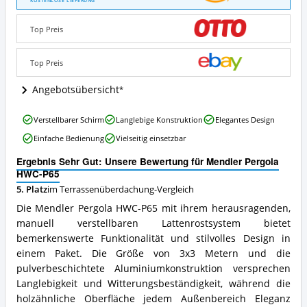
KOSTENLOSE LIEFERUNG
HWC-
P65
Top Preis
Angebote:
Wo
ist
Top Preis
diese
Terrassenüberdachung
Angebotsübersicht
erhältlich?
Mendler
Verstellbarer Schirm
Langlebige Konstruktion
Elegantes Design
Pergola
Einfache Bedienung
Vielseitig einsetzbar
HWC-
P65
Ergebnis Sehr Gut: Unsere Bewertung für Mendler Pergola
Vorteile:
HWC-P65
Was
5. Platz
im Terrassenüberdachung-Vergleich
spricht
für
Die Mendler Pergola HWC-P65 mit ihrem herausragenden,
diese
manuell verstellbaren Lattenrostsystem bietet
Terrassenüberdachung?
bemerkenswerte Funktionalität und stilvolles Design in
einem Paket. Die Größe von 3x3 Metern und die
pulverbeschichtete Aluminiumkonstruktion versprechen
Langlebigkeit und Witterungsbeständigkeit, während die
holzähnliche Oberfläche jedem Außenbereich Eleganz