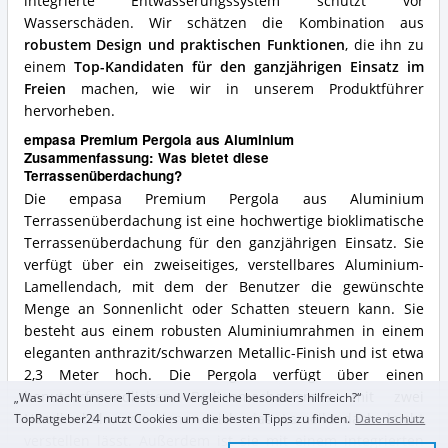
integrierte Entwässerungssystem schützt vor
Wasserschäden. Wir schätzen die Kombination aus
robustem Design und praktischen Funktionen
, die ihn zu
einem
Top-Kandidaten für den ganzjährigen Einsatz im
Freien
machen, wie wir in unserem Produktführer
hervorheben.
empasa Premium Pergola aus Aluminium
Zusammenfassung: Was bietet diese
Terrassenüberdachung?
Die empasa Premium Pergola aus Aluminium
Terrassenüberdachung ist eine hochwertige bioklimatische
Terrassenüberdachung für den ganzjährigen Einsatz. Sie
verfügt über ein zweiseitiges, verstellbares Aluminium-
Lamellendach, mit dem der Benutzer die gewünschte
Menge an Sonnenlicht oder Schatten steuern kann. Sie
besteht aus einem robusten Aluminiumrahmen in einem
eleganten anthrazit/schwarzen Metallic-Finish und ist etwa
2,3 Meter hoch. Die Pergola verfügt über einen
benutzerfreundlichen Bedienmechanismus mit zwei
„Was macht unsere Tests und Vergleiche besonders hilfreich?“
Handkurbeln, mit denen sich das Lamellendach leicht
TopRatgeber24 nutzt Cookies um die besten Tipps zu finden.
Datenschutz
verstellen lässt. Außerdem ist sie mit einem integrierten