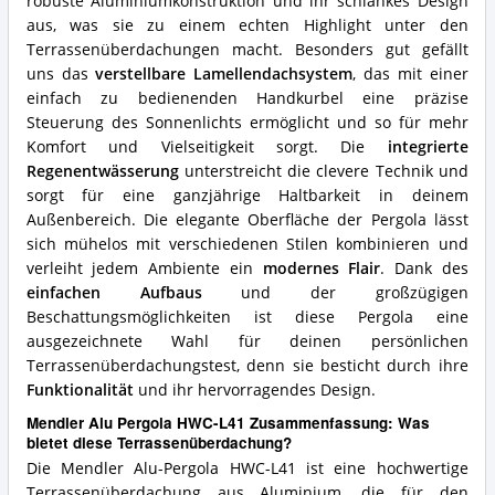
robuste Aluminiumkonstruktion und ihr schlankes Design
diese
aus, was sie zu einem echten Highlight unter den
Terrassenüberdachung?
Terrassenüberdachungen macht. Besonders gut gefällt
uns das
verstellbare Lamellendachsystem
, das mit einer
einfach zu bedienenden Handkurbel eine präzise
Steuerung des Sonnenlichts ermöglicht und so für mehr
Komfort und Vielseitigkeit sorgt. Die
integrierte
Regenentwässerung
unterstreicht die clevere Technik und
sorgt für eine ganzjährige Haltbarkeit in deinem
Außenbereich. Die elegante Oberfläche der Pergola lässt
sich mühelos mit verschiedenen Stilen kombinieren und
verleiht jedem Ambiente ein
modernes Flair
. Dank des
einfachen Aufbaus
und der großzügigen
Beschattungsmöglichkeiten ist diese Pergola eine
ausgezeichnete Wahl für deinen persönlichen
Terrassenüberdachungstest, denn sie besticht durch ihre
Funktionalität
und ihr hervorragendes Design.
Mendler Alu Pergola HWC-L41 Zusammenfassung: Was
bietet diese Terrassenüberdachung?
Die Mendler Alu-Pergola HWC-L41 ist eine hochwertige
Terrassenüberdachung aus Aluminium, die für den