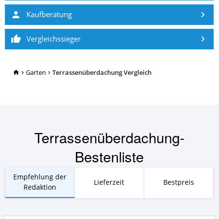
Kaufberatung
Vergleichssieger
TopRatgeber24.de
Garten
Terrassenüberdachung Vergleich
Terrassenüberdachung-
Bestenliste
Empfehlung der
Lieferzeit
Bestpreis
Redaktion