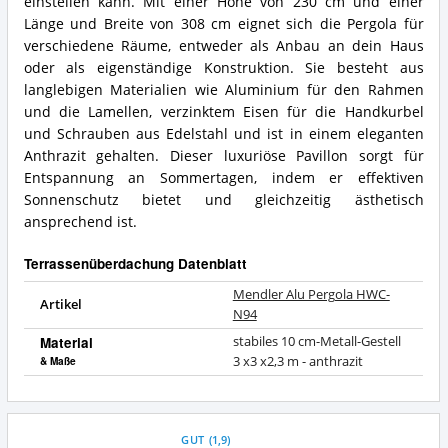
einstellen kann. Mit einer Höhe von 230 cm und einer
Länge und Breite von 308 cm eignet sich die Pergola für
verschiedene Räume, entweder als Anbau an dein Haus
oder als eigenständige Konstruktion. Sie besteht aus
langlebigen Materialien wie Aluminium für den Rahmen
und die Lamellen, verzinktem Eisen für die Handkurbel
und Schrauben aus Edelstahl und ist in einem eleganten
Anthrazit gehalten. Dieser luxuriöse Pavillon sorgt für
Entspannung an Sommertagen, indem er effektiven
Sonnenschutz bietet und gleichzeitig ästhetisch
ansprechend ist.
Terrassenüberdachung Datenblatt
Mendler Alu Pergola HWC-
Artikel
N94
Material
stabiles 10 cm-Metall-Gestell
3 x3 x2,3 m - anthrazit
& Maße
GUT
(
1,9
)