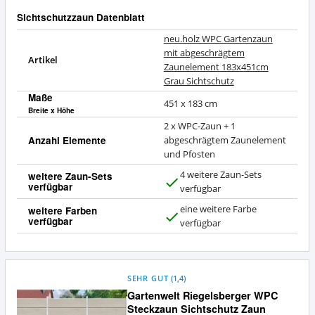
Sichtschutzzaun Datenblatt
neu.holz WPC Gartenzaun
mit abgeschrägtem
Artikel
Zaunelement 183x451cm
Grau Sichtschutz
Maße
451 x 183 cm
Breite x Höhe
2 x WPC-Zaun + 1
Anzahl Elemente
abgeschrägtem Zaunelement
und Pfosten
4 weitere Zaun-Sets
weitere Zaun-Sets
verfügbar
J
verfügbar
a
eine weitere Farbe
weitere Farben
verfügbar
J
verfügbar
a
SEHR GUT
(
1,4
)
Gartenwelt Riegelsberger WPC
Steckzaun Sichtschutz Zaun