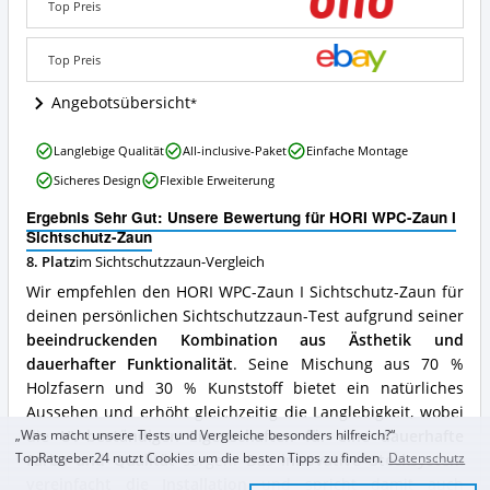
Top Preis
Sichtschutz-
Zaun
Angebote:
Top Preis
Wo
ist
Angebotsübersicht
dieser
Sichtschutzzaun
HORI
Langlebige Qualität
All-inclusive-Paket
Einfache Montage
erhältlich?
WPC-
Sicheres Design
Flexible Erweiterung
Zaun
I
Ergebnis Sehr Gut: Unsere Bewertung für HORI WPC-Zaun I
Sichtschutz-
Sichtschutz-Zaun
Zaun
8. Platz
im Sichtschutzzaun-Vergleich
Vorteile:
Was
Wir empfehlen den HORI WPC-Zaun I Sichtschutz-Zaun für
spricht
deinen persönlichen Sichtschutzzaun-Test aufgrund seiner
für
beeindruckenden Kombination aus Ästhetik und
diesen
Sichtschutzzaun?
dauerhafter Funktionalität
. Seine Mischung aus 70 %
Holzfasern und 30 % Kunststoff bietet ein natürliches
Aussehen und erhöht gleichzeitig die Langlebigkeit, wobei
die
UV-beständigen Eigenschaften für eine dauerhafte
„Was macht unsere Tests und Vergleiche besonders hilfreich?“
TopRatgeber24 nutzt Cookies um die besten Tipps zu finden.
Datenschutz
Farbe und Qualität
sorgen. Das
innovative Stecksystem
vereinfacht die Installation
und spricht damit auch