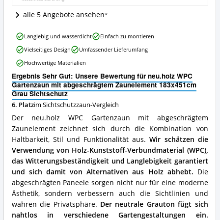
Grau
Sichtschutz
alle 5 Angebote ansehen
Angebote:
Wo
neu.holz
ist
Langlebig und wasserdicht
Einfach zu montieren
WPC
dieser
Vielseitiges Design
Umfassender Lieferumfang
Gartenzaun
Sichtschutzzaun
mit
erhältlich?
Hochwertige Materialien
abgeschrägtem
Ergebnis Sehr Gut: Unsere Bewertung für neu.holz WPC
Zaunelement
Gartenzaun mit abgeschrägtem Zaunelement 183x451cm
183x451cm
Grau Sichtschutz
Grau
Sichtschutz
6. Platz
im Sichtschutzzaun-Vergleich
Vorteile:
Der neu.holz WPC Gartenzaun mit abgeschrägtem
Was
Zaunelement zeichnet sich durch die Kombination von
spricht
Haltbarkeit, Stil und Funktionalität aus.
Wir schätzen die
für
diesen
Verwendung von Holz-Kunststoff-Verbundmaterial (WPC),
Sichtschutzzaun?
das Witterungsbeständigkeit und Langlebigkeit garantiert
und sich damit von Alternativen aus Holz abhebt.
Die
abgeschrägten Paneele sorgen nicht nur für eine moderne
Ästhetik, sondern verbessern auch die Sichtlinien und
wahren die Privatsphäre.
Der neutrale Grauton fügt sich
nahtlos in verschiedene Gartengestaltungen ein.