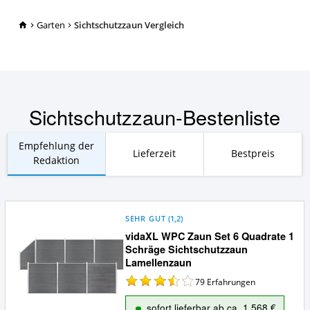
TopRatgeber24.de
Garten
Sichtschutzzaun Vergleich
Sichtschutzzaun-Bestenliste
Empfehlung der
Lieferzeit
Bestpreis
Redaktion
SEHR GUT
(
1,2
)
vidaXL WPC Zaun Set 6 Quadrate 1
Schräge Sichtschutzzaun
Lamellenzaun
79
Erfahrungen
sofort lieferbar ab ca. 1.568 €