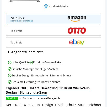
Produktdetails
HORI
ca. 145 €
WPC-
KOSTENLOSE LIEFERUNG
Zaun
Design
Top Preis
I
Sichtschutz-
Zaun
Top Preis
Angebote:
Wo
Angebotsübersicht
ist
dieser
HORI
Hohe Qualität
Rundum-Sorglos-Paket
Sichtschutzzaun
WPC-
erhältlich?
Einfache Montage mit Plug-in-System
Zaun
Design
Stabiles Design für reduzierten Lärm und Schutz
I
Bequeme Lieferung frei Bordsteinkante
Sichtschutz-
Zaun
Ergebnis Gut: Unsere Bewertung für HORI WPC-Zaun
Vorteile:
Design I Sichtschutz-Zaun
Was
im Sichtschutzzaun-Vergleich
SPARTIPP
spricht
für
Der HORI WPC-Zaun Design I Sichtschutz-Zaun zeichnet