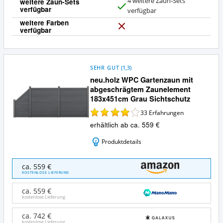
4 weitere Zaun-Sets
weitere Zaun-Sets
verfügbar
J
verfügbar
a
weitere Farben
verfügbar
N
e
i
n
SEHR GUT
(
1,3
)
neu.holz WPC Gartenzaun mit
abgeschrägtem Zaunelement
183x451cm Grau Sichtschutz
33
Erfahrungen
erhältlich ab ca. 559 €
Produktdetails
neu.holz
ca. 559 €
WPC
KOSTENLOSE LIEFERUNG
Gartenzaun
mit
ca. 559 €
abgeschrägtem
kostenlose Lieferung
Zaunelement
183x451cm
ca. 742 €
kostenlose Lieferung