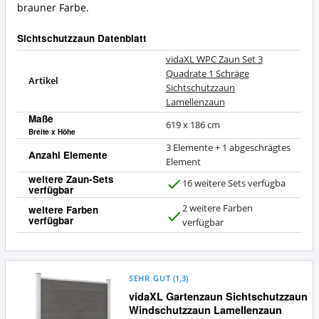
brauner Farbe.
Sichtschutzzaun Datenblatt
vidaXL WPC Zaun Set 3
Quadrate 1 Schräge
Artikel
Sichtschutzzaun
Lamellenzaun
Maße
619 x 186 cm
Breite x Höhe
3 Elemente + 1 abgeschrägtes
Anzahl Elemente
Element
weitere Zaun-Sets
16 weitere Sets verfügba
verfügbar
J
a
2 weitere Farben
weitere Farben
verfügbar
J
verfügbar
a
SEHR GUT
(
1,3
)
vidaXL Gartenzaun Sichtschutzzaun
Windschutzzaun Lamellenzaun