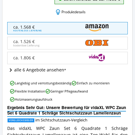
Produktdetails
vidaXL
ca. 1.568 €
WPC
KOSTENLOSE LIEFERUNG
Zaun
Set
ca. 1.526 €
6
kostenlose Lieferung
Quadrate
1
ca. 1.806 €
Schräge
Sichtschutzzaun
alle 6 Angebote ansehen
Lamellenzaun
Angebote:
vidaXL
Wo
Langlebig und verrottungsbeständig
Einfach zu montieren
WPC
ist
Flexible Installation
Geringer Pflegeaufwand
Zaun
dieser
Set
Sichtschutzzaun
Holzmaserungsaufdruck
6
erhältlich?
Ergebnis Sehr Gut: Unsere Bewertung für vidaXL WPC Zaun
Quadrate
Set 6 Quadrate 1 Schräge Sichtschutzzaun Lamellenzaun
1
Schräge
im Sichtschutzzaun-Vergleich
VERGLEICHSSIEGER
Sichtschutzzaun
Das vidaXL WPC Zaun Set 6 Quadrate 1 Schräge
Lamellenzaun
Sichtschutzzaun Lamellenzaun ist eine Top-Wahl für den