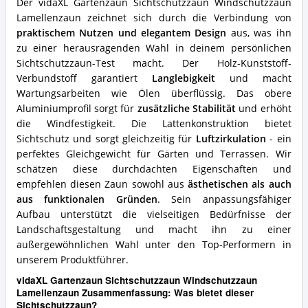
Der vidaXL Gartenzaun Sichtschutzzaun Windschutzzaun
spricht
für
Lamellenzaun zeichnet sich durch die Verbindung von
diesen
praktischem Nutzen und elegantem Design
aus, was ihn
Sichtschutzzaun?
zu einer herausragenden Wahl in deinem persönlichen
Sichtschutzzaun-Test macht. Der Holz-Kunststoff-
Verbundstoff garantiert
Langlebigkeit
und macht
Wartungsarbeiten wie Ölen überflüssig. Das obere
Aluminiumprofil sorgt für
zusätzliche Stabilität
und erhöht
die Windfestigkeit. Die Lattenkonstruktion bietet
Sichtschutz und sorgt gleichzeitig für
Luftzirkulation
- ein
perfektes Gleichgewicht für Gärten und Terrassen. Wir
schätzen diese durchdachten Eigenschaften und
empfehlen diesen Zaun sowohl aus
ästhetischen als auch
aus funktionalen Gründen
. Sein anpassungsfähiger
Aufbau unterstützt die vielseitigen Bedürfnisse der
Landschaftsgestaltung und macht ihn zu einer
außergewöhnlichen Wahl unter den Top-Performern in
unserem Produktführer.
vidaXL Gartenzaun Sichtschutzzaun Windschutzzaun
Lamellenzaun Zusammenfassung: Was bietet dieser
Sichtschutzzaun?