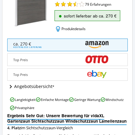
79
Erfahrungen
sofort lieferbar ab ca. 270 €
Produktdetails
vidaXL
ca. 270 €
Gartenzaun
KOSTENLOSE LIEFERUNG
Sichtschutzzaun
Windschutzzaun
Top Preis
Lamellenzaun
Angebote:
Wo
Top Preis
ist
dieser
Angebotsübersicht
Sichtschutzzaun
erhältlich?
vidaXL
Langlebigkeit
Einfache Montage
Geringe Wartung
Windschutz
Gartenzaun
Privatsphäre
Sichtschutzzaun
Windschutzzaun
Ergebnis Sehr Gut: Unsere Bewertung für vidaXL
Lamellenzaun
Gartenzaun Sichtschutzzaun Windschutzzaun Lamellenzaun
Vorteile:
4. Platz
im Sichtschutzzaun-Vergleich
Was