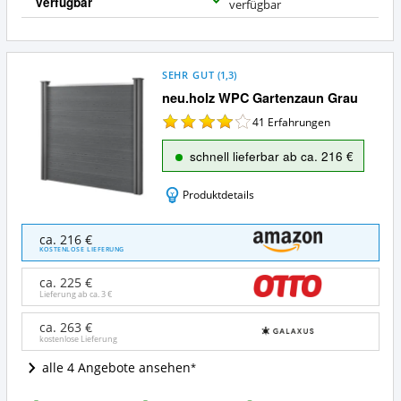
verfügbar
J
verfügbar
a
SEHR GUT
(
1,3
)
neu.holz WPC Gartenzaun Grau
41
Erfahrungen
schnell lieferbar ab ca. 216 €
Produktdetails
neu.holz
ca. 216 €
WPC
KOSTENLOSE LIEFERUNG
Gartenzaun
Grau
ca. 225 €
Angebote:
Lieferung ab ca.
3 €
Wo
ist
ca. 263 €
kostenlose Lieferung
dieser
Sichtschutzzaun
alle 4 Angebote ansehen
erhältlich?