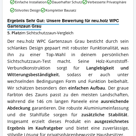
neu.holz
Einfache Installation
Dauerhafter Schutz
Verbesserte Privatsphäre
WPC
Stilvolles Design
Kompletter Bausatz
Gartenzaun
Grau
Ergebnis Sehr Gut: Unsere Bewertung für neu.holz WPC
Vorteile:
Gartenzaun Grau
Was
5. Platz
im Sichtschutzzaun-Vergleich
spricht
für
Der neu.holz WPC Gartenzaun Grau besticht durch sein
diesen
schlankes Design gepaart mit robuster Funktionalität, was
Sichtschutzzaun?
ihn zu einer Top-Wahl in deinem persönlichen
Sichtschutzzaun-Test macht. Seine Holz-Kunststoff-
Verbundkonstruktion sorgt für
Langlebigkeit und
Witterungsbeständigkeit
, sodass er auch unter
wechselnden Bedingungen Form und Funktion beibehält.
Wir schätzen besonders den
einfachen Aufbau
. Der graue
Farbton des Zauns passt zu den meisten Landschaften,
während die 146 cm langen Paneele eine
ausreichende
Abdeckung
garantieren. Die robuste Aluminiumeinfassung
und die Stahlfüße sorgen für
zusätzliche Stabilität
.
Insgesamt erzielt dieses Produkt ein
ausgezeichnetes
Ergebnis im Kaufratgeber
und bietet eine zuverlässige,
stilvolle Lösung für privatsphärenbewusste Hausbesitzer.