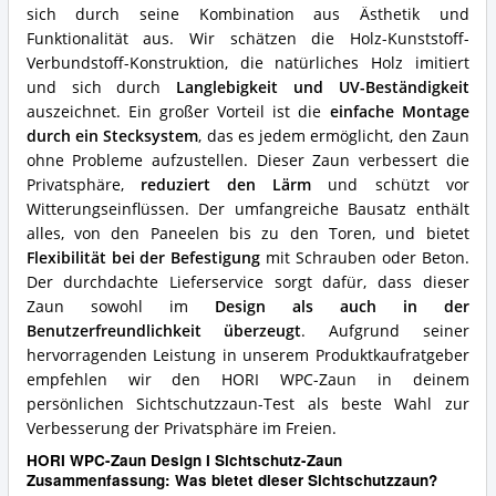
diesen
sich durch seine Kombination aus Ästhetik und
Sichtschutzzaun?
Funktionalität aus. Wir schätzen die Holz-Kunststoff-
Verbundstoff-Konstruktion, die natürliches Holz imitiert
und sich durch
Langlebigkeit und UV-Beständigkeit
auszeichnet. Ein großer Vorteil ist die
einfache Montage
durch ein Stecksystem
, das es jedem ermöglicht, den Zaun
ohne Probleme aufzustellen. Dieser Zaun verbessert die
Privatsphäre,
reduziert den Lärm
und schützt vor
Witterungseinflüssen. Der umfangreiche Bausatz enthält
alles, von den Paneelen bis zu den Toren, und bietet
Flexibilität bei der Befestigung
mit Schrauben oder Beton.
Der durchdachte Lieferservice sorgt dafür, dass dieser
Zaun sowohl im
Design als auch in der
Benutzerfreundlichkeit überzeugt
. Aufgrund seiner
hervorragenden Leistung in unserem Produktkaufratgeber
empfehlen wir den HORI WPC-Zaun in deinem
persönlichen Sichtschutzzaun-Test als beste Wahl zur
Verbesserung der Privatsphäre im Freien.
HORI WPC-Zaun Design I Sichtschutz-Zaun
Zusammenfassung: Was bietet dieser Sichtschutzzaun?