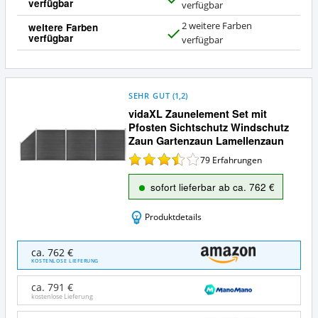
verfügbar
J
verfügbar
a
2 weitere Farben
weitere Farben
verfügbar
J
verfügbar
a
SEHR GUT
(
1,2
)
vidaXL Zaunelement Set mit
Pfosten Sichtschutz Windschutz
Zaun Gartenzaun Lamellenzaun
79
Erfahrungen
sofort lieferbar ab ca. 762 €
Produktdetails
vidaXL
ca. 762 €
Zaunelement
KOSTENLOSE LIEFERUNG
Set
mit
ca. 791 €
Pfosten
kostenlose Lieferung
Sichtschutz