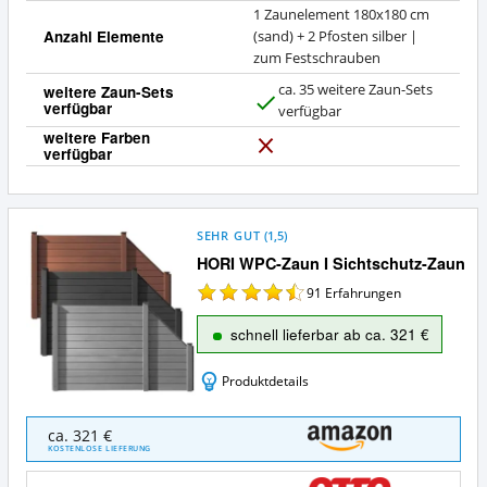
1 Zaunelement 180x180 cm
Anzahl Elemente
(sand) + 2 Pfosten silber |
zum Festschrauben
ca. 35 weitere Zaun-Sets
weitere Zaun-Sets
verfügbar
J
verfügbar
a
weitere Farben
verfügbar
N
e
i
n
SEHR GUT
(
1,5
)
HORI WPC-Zaun I Sichtschutz-Zaun
91
Erfahrungen
schnell lieferbar ab ca. 321 €
Produktdetails
HORI
ca. 321 €
WPC-
KOSTENLOSE LIEFERUNG
Zaun
I