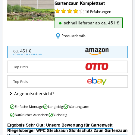
Gartenzaun Komplettset
16
Erfahrungen
schnell lieferbar ab ca. 451 €
Produktdetails
Gartenwelt
ca. 451 €
Riegelsberger
KOSTENLOSE LIEFERUNG
WPC
Steckzaun
Top Preis
Sichtschutz
Zaun
Gartenzaun
Top Preis
Komplettset
Angebote:
Angebotsübersicht
Wo
ist
Gartenwelt
Einfache Montage
Langlebig
Wartungsarm
dieser
Riegelsberger
Sichtschutzzaun
Natürliches Aussehen
Vielseitig
WPC
erhältlich?
Steckzaun
Ergebnis Sehr Gut: Unsere Bewertung für Gartenwelt
Sichtschutz
Riegelsberger WPC Steckzaun Sichtschutz Zaun Gartenzaun
Zaun