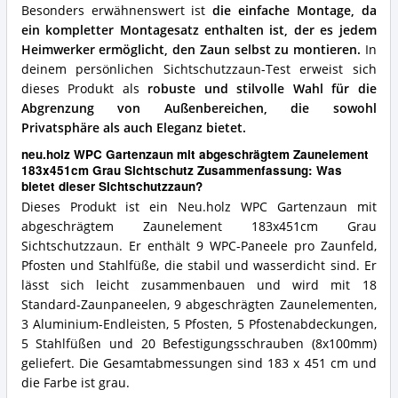
Besonders erwähnenswert ist
die einfache Montage, da
ein kompletter Montagesatz enthalten ist, der es jedem
Heimwerker ermöglicht, den Zaun selbst zu montieren.
In
deinem persönlichen Sichtschutzzaun-Test erweist sich
dieses Produkt als
robuste und stilvolle Wahl für die
Abgrenzung von Außenbereichen, die sowohl
Privatsphäre als auch Eleganz bietet.
neu.holz WPC Gartenzaun mit abgeschrägtem Zaunelement
183x451cm Grau Sichtschutz Zusammenfassung: Was
bietet dieser Sichtschutzzaun?
Dieses Produkt ist ein Neu.holz WPC Gartenzaun mit
abgeschrägtem Zaunelement 183x451cm Grau
Sichtschutzzaun. Er enthält 9 WPC-Paneele pro Zaunfeld,
Pfosten und Stahlfüße, die stabil und wasserdicht sind. Er
lässt sich leicht zusammenbauen und wird mit 18
Standard-Zaunpaneelen, 9 abgeschrägten Zaunelementen,
3 Aluminium-Endleisten, 5 Pfosten, 5 Pfostenabdeckungen,
5 Stahlfüßen und 20 Befestigungsschrauben (8x100mm)
geliefert. Die Gesamtabmessungen sind 183 x 451 cm und
die Farbe ist grau.