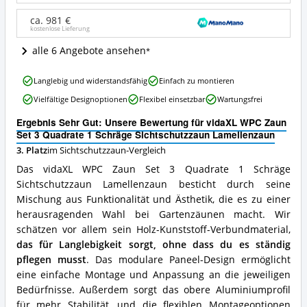
Quadrate
1
ca. 981 €
kostenlose Lieferung
Schräge
Sichtschutzzaun
alle 6 Angebote ansehen
Lamellenzaun
Angebote:
vidaXL
Wo
Langlebig und widerstandsfähig
Einfach zu montieren
WPC
ist
Vielfältige Designoptionen
Flexibel einsetzbar
Wartungsfrei
Zaun
dieser
Set
Sichtschutzzaun
Ergebnis Sehr Gut: Unsere Bewertung für vidaXL WPC Zaun
3
erhältlich?
Set 3 Quadrate 1 Schräge Sichtschutzzaun Lamellenzaun
Quadrate
3. Platz
im Sichtschutzzaun-Vergleich
1
Schräge
Das vidaXL WPC Zaun Set 3 Quadrate 1 Schräge
Sichtschutzzaun
Sichtschutzzaun Lamellenzaun besticht durch seine
Lamellenzaun
Mischung aus Funktionalität und Ästhetik, die es zu einer
Vorteile:
Was
herausragenden Wahl bei Gartenzäunen macht. Wir
spricht
schätzen vor allem sein Holz-Kunststoff-Verbundmaterial,
für
das für Langlebigkeit sorgt, ohne dass du es ständig
diesen
pflegen musst
. Das modulare Paneel-Design ermöglicht
Sichtschutzzaun?
eine einfache Montage und Anpassung an die jeweiligen
Bedürfnisse. Außerdem sorgt das obere Aluminiumprofil
für mehr Stabilität, und die flexiblen Montageoptionen