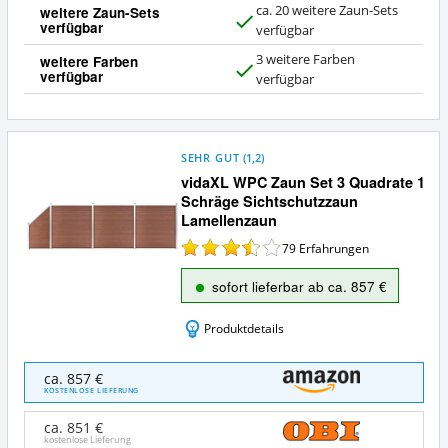
ca. 20 weitere Zaun-Sets
weitere Zaun-Sets
verfügbar
J
verfügbar
a
3 weitere Farben
weitere Farben
verfügbar
J
verfügbar
a
SEHR GUT
(
1,2
)
vidaXL WPC Zaun Set 3 Quadrate 1
Schräge Sichtschutzzaun
Lamellenzaun
79
Erfahrungen
sofort lieferbar ab ca. 857 €
Produktdetails
vidaXL
ca. 857 €
WPC
KOSTENLOSE LIEFERUNG
Zaun
Set
ca. 851 €
3
kostenlose Lieferung