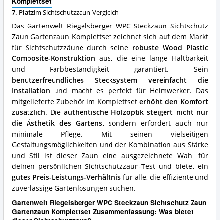
Komplettset
Gartenzaun
7. Platz
im Sichtschutzzaun-Vergleich
Komplettset
Vorteile:
Das Gartenwelt Riegelsberger WPC Steckzaun Sichtschutz
Was
Zaun Gartenzaun Komplettset zeichnet sich auf dem Markt
spricht
für Sichtschutzzäune durch seine
robuste Wood Plastic
für
diesen
Composite-Konstruktion
aus, die eine lange Haltbarkeit
Sichtschutzzaun?
und Farbbeständigkeit garantiert. Sein
benutzerfreundliches Stecksystem vereinfacht die
Installation
und macht es perfekt für Heimwerker. Das
mitgelieferte Zubehör im Komplettset
erhöht den Komfort
zusätzlich
. Die
authentische Holzoptik steigert nicht nur
die Ästhetik des Gartens
, sondern erfordert auch nur
minimale Pflege. Mit seinen vielseitigen
Gestaltungsmöglichkeiten und der Kombination aus Stärke
und Stil ist dieser Zaun eine ausgezeichnete Wahl für
deinen persönlichen Sichtschutzzaun-Test und bietet ein
gutes Preis-Leistungs-Verhältnis
für alle, die effiziente und
zuverlässige Gartenlösungen suchen.
Gartenwelt Riegelsberger WPC Steckzaun Sichtschutz Zaun
Gartenzaun Komplettset Zusammenfassung: Was bietet