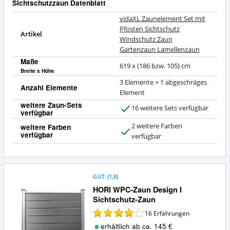
Sichtschutzzaun Datenblatt
vidaXL Zaunelement Set mit
Pfosten Sichtschutz
Artikel
Windschutz Zaun
Gartenzaun Lamellenzaun
Maße
619 x (186 bzw. 105) cm
Breite x Höhe
3 Elemente + 1 abgeschräges
Anzahl Elemente
Element
weitere Zaun-Sets
16 weitere Sets verfügbar
verfügbar
J
a
2 weitere Farben
weitere Farben
verfügbar
J
verfügbar
a
GUT
(
1,8
)
HORI WPC-Zaun Design I
Sichtschutz-Zaun
16
Erfahrungen
erhältlich ab ca. 145 €