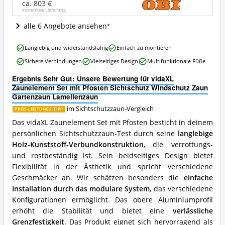
Windschutz
ca. 803 €
kostenlose Lieferung
Zaun
Gartenzaun
alle 6 Angebote ansehen
Lamellenzaun
Angebote:
vidaXL
Wo
Langlebig und widerstandsfähig
Einfach zu montieren
Zaunelement
ist
Sichere Verbindungen
Vielseitiges Design
Multifunktionale Füße
Set
dieser
mit
Sichtschutzzaun
Ergebnis Sehr Gut: Unsere Bewertung für vidaXL
Pfosten
erhältlich?
Zaunelement Set mit Pfosten Sichtschutz Windschutz Zaun
Sichtschutz
Gartenzaun Lamellenzaun
Windschutz
Zaun
im Sichtschutzzaun-Vergleich
PREIS-LEISTUNGS-TIPP
Gartenzaun
Das vidaXL Zaunelement Set mit Pfosten besticht in deinem
Lamellenzaun
persönlichen Sichtschutzzaun-Test durch seine
langlebige
Vorteile:
Holz-Kunststoff-Verbundkonstruktion
, die verrottungs-
Was
spricht
und rostbeständig ist. Sein beidseitiges Design bietet
für
Flexibilität in der Ästhetik und spricht verschiedene
diesen
Geschmäcker an. Wir schätzen besonders die
einfache
Sichtschutzzaun?
Installation durch das modulare System
, das verschiedene
Konfigurationen ermöglicht. Das obere Aluminiumprofil
erhöht die Stabilität und bietet eine
verlässliche
Grenzfestigkeit
. Das Produkt eignet sich hervorragend als