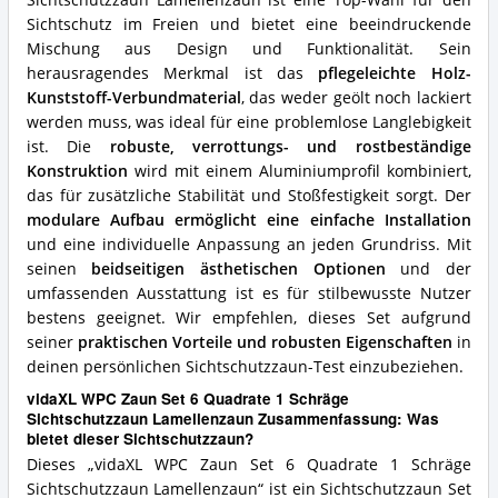
Vorteile:
Was
Sichtschutz im Freien und bietet eine beeindruckende
spricht
Mischung aus Design und Funktionalität. Sein
für
herausragendes Merkmal ist das
pflegeleichte Holz-
diesen
Kunststoff-Verbundmaterial
, das weder geölt noch lackiert
Sichtschutzzaun?
werden muss, was ideal für eine problemlose Langlebigkeit
ist. Die
robuste, verrottungs- und rostbeständige
Konstruktion
wird mit einem Aluminiumprofil kombiniert,
das für zusätzliche Stabilität und Stoßfestigkeit sorgt. Der
modulare Aufbau ermöglicht eine einfache Installation
und eine individuelle Anpassung an jeden Grundriss. Mit
seinen
beidseitigen ästhetischen Optionen
und der
umfassenden Ausstattung ist es für stilbewusste Nutzer
bestens geeignet. Wir empfehlen, dieses Set aufgrund
seiner
praktischen Vorteile und robusten Eigenschaften
in
deinen persönlichen Sichtschutzzaun-Test einzubeziehen.
vidaXL WPC Zaun Set 6 Quadrate 1 Schräge
Sichtschutzzaun Lamellenzaun Zusammenfassung: Was
bietet dieser Sichtschutzzaun?
Dieses „vidaXL WPC Zaun Set 6 Quadrate 1 Schräge
Sichtschutzzaun Lamellenzaun“ ist ein Sichtschutzzaun Set