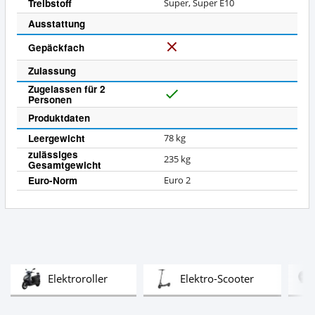
Treibstoff
Super, Super E10
Ausstattung
Gepäckfach
N
e
Zulassung
i
Zugelassen für 2
n
Personen
J
a
Produktdaten
Leergewicht
78 kg
zulässiges
235 kg
Gesamtgewicht
Euro-Norm
Euro 2
Test
Test
Elektroroller
Elektro-Scooter