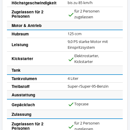
Höchstgeschwindigkeit
bis zu 85 km/h
für 2 Personen
Zugelassen für 2
Personen
J
zugelassen
a
Motor & Antrieb
Hubraum
125 ccm
9,0 PS starke Motor mit
Leistung
Einspritzsystem
Elektrostarter,
Kickstarter
J
Kickstarter
a
Tank
Tankvolumen
4 Liter
Treibstoff
Super-/Super-95-Benzin
Ausstattung
Topcase
Gepäckfach
J
a
Zulassung
für 2 Personen
Zugelassen für 2
Personen
J
zugelassen