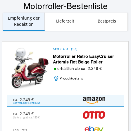
Motorroller-Bestenliste
Empfehlung der
Lieferzeit
Bestpreis
Redaktion
SEHR GUT
(
1,3
)
Motorroller Retro EasyCruiser
Artemis Rot Beige Roller
erhältlich ab ca. 2.249 €
Produktdetails
Motorroller
ca. 2.249 €
Retro
KOSTENLOSE LIEFERUNG
EasyCruiser
Artemis
ca. 2.249 €
Rot
Lieferung ab ca.
150 €
Beige
Roller
Top Preis