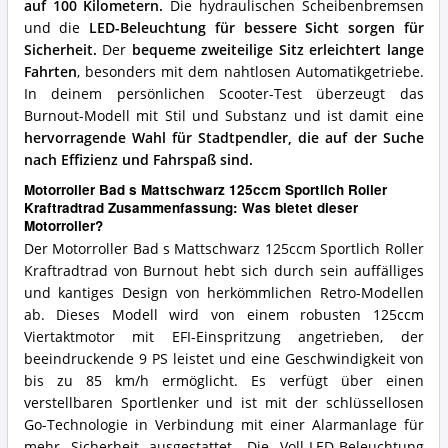
auf 100 Kilometern.
Die hydraulischen Scheibenbremsen
und die
LED-Beleuchtung für bessere Sicht sorgen für
Sicherheit.
Der
bequeme zweiteilige Sitz erleichtert lange
Fahrten
, besonders mit dem nahtlosen Automatikgetriebe.
In deinem persönlichen Scooter-Test überzeugt das
Burnout-Modell mit Stil und Substanz und ist damit eine
hervorragende Wahl für Stadtpendler, die auf der Suche
nach Effizienz und Fahrspaß sind.
Motorroller Bad s Mattschwarz 125ccm Sportlich Roller
Kraftradtrad Zusammenfassung: Was bietet dieser
Motorroller?
Der Motorroller Bad s Mattschwarz 125ccm Sportlich Roller
Kraftradtrad von Burnout hebt sich durch sein auffälliges
und kantiges Design von herkömmlichen Retro-Modellen
ab. Dieses Modell wird von einem robusten 125ccm
Viertaktmotor mit EFI-Einspritzung angetrieben, der
beeindruckende 9 PS leistet und eine Geschwindigkeit von
bis zu 85 km/h ermöglicht. Es verfügt über einen
verstellbaren Sportlenker und ist mit der schlüssellosen
Go-Technologie in Verbindung mit einer Alarmanlage für
mehr Sicherheit ausgestattet. Die Voll-LED-Beleuchtung