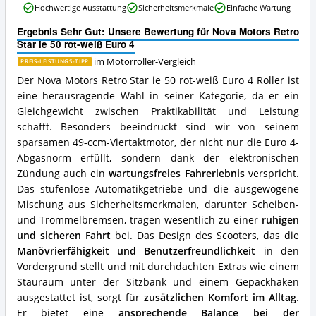
ist
Hochwertige Ausstattung
Sicherheitsmerkmale
Einfache Wartung
Retro
dieser
Star
Motorroller
Ergebnis Sehr Gut: Unsere Bewertung für Nova Motors Retro
ie
erhältlich?
Star ie 50 rot-weiß Euro 4
50
rot-
im Motorroller-Vergleich
PREIS-LEISTUNGS-TIPP
weiß
Der Nova Motors Retro Star ie 50 rot-weiß Euro 4 Roller ist
Euro
eine herausragende Wahl in seiner Kategorie, da er ein
4
Gleichgewicht zwischen Praktikabilität und Leistung
Vorteile:
Was
schafft. Besonders beeindruckt sind wir von seinem
spricht
sparsamen 49-ccm-Viertaktmotor, der nicht nur die Euro 4-
für
Abgasnorm erfüllt, sondern dank der elektronischen
diesen
Zündung auch ein
wartungsfreies Fahrerlebnis
verspricht.
Motorroller?
Das stufenlose Automatikgetriebe und die ausgewogene
Mischung aus Sicherheitsmerkmalen, darunter Scheiben-
und Trommelbremsen, tragen wesentlich zu einer
ruhigen
und sicheren Fahrt
bei. Das Design des Scooters, das die
Manövrierfähigkeit und Benutzerfreundlichkeit
in den
Vordergrund stellt und mit durchdachten Extras wie einem
Stauraum unter der Sitzbank und einem Gepäckhaken
ausgestattet ist, sorgt für
zusätzlichen Komfort im Alltag
.
Er bietet eine
ansprechende Balance bei der