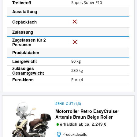
Treibstoff
Super, Super E10
Ausstattung
Gepäckfach
N
e
Zulassung
i
Zugelassen für 2
n
Personen
N
e
Produktdaten
i
Leergewicht
80 kg
n
zulässiges
230 kg
Gesamtgewicht
Euro-Norm
Euro 4
SEHR GUT
(
1,3
)
Motorroller Retro EasyCruiser
Artemis Braun Beige Roller
erhältlich ab ca. 2.249 €
Produktdetails