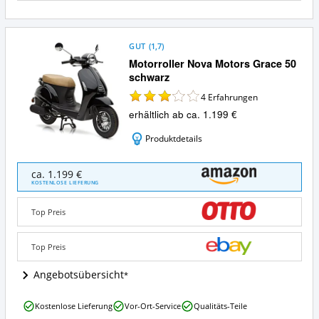
GUT
(
1,7
)
Motorroller Nova Motors Grace 50
schwarz
4
Erfahrungen
erhältlich ab ca. 1.199 €
Produktdetails
Motorroller
ca. 1.199 €
Nova
KOSTENLOSE LIEFERUNG
Motors
Grace
Top Preis
50
schwarz
Angebote:
Top Preis
Wo
ist
Angebotsübersicht
dieser
Motorroller
Motorroller
Kostenlose Lieferung
Vor-Ort-Service
Qualitäts-Teile
erhältlich?
Nova