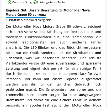
Modernes Design
Leistungsstarker Motor
Motors
Grace
Ergebnis Gut: Unsere Bewertung für Motorroller Nova
50
Motors Grace 50 schwarz
schwarz
5. Platz
im Motorroller-Vergleich
Vorteile:
Was
Der Motorroller Nova Motors Grace 50 schwarz zeichnet
spricht
sich durch seine schöne Mischung aus Retro-Ästhetik und
für
modernen Funktionalitäten aus, eine Kombination, die
diesen
Motorroller?
sowohl Traditionalisten als auch moderne Fahrer
anspricht. Die LED-Blinker und das Rücklicht verbessern
nicht nur die Optik, sondern auch die
Sichtbarkeit und
Sicherheit
, was wir besonders schätzen. Der robuste
Viertaktmotor verspricht eine
zuverlässige und sparsame
Leistung
und eignet sich perfekt für eine ruhige Fahrt
durch die Stadt. Der Roller bietet bequem Platz für zwei
Personen und kann mit einem Topcase ausgestattet
werden, was ihn für den täglichen Gebrauch noch
praktischer
macht. Die Scheibenbremsen vorne und die
Trommelbremsen hinten sorgen für eine
ausgewogene
Bremskraft
und damit für eine
sichere Fahrt
. In deinem
persönlichen Scooter-Test sticht der Motorroller Nova