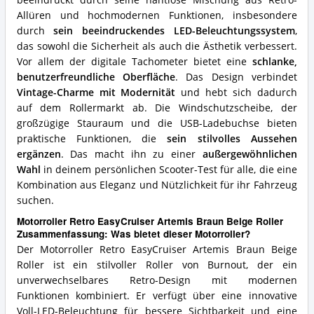
beeindruckt durch seine nahtlose Mischung aus Retro-
Motorroller?
Allüren und hochmodernen Funktionen, insbesondere
durch
sein beeindruckendes LED-Beleuchtungssystem
,
das sowohl die Sicherheit als auch die Ästhetik verbessert.
Vor allem der digitale Tachometer bietet eine
schlanke,
benutzerfreundliche Oberfläche
. Das Design verbindet
Vintage-Charme mit Modernität
und hebt sich dadurch
auf dem Rollermarkt ab. Die Windschutzscheibe, der
großzügige Stauraum und die USB-Ladebuchse bieten
praktische Funktionen, die
sein stilvolles Aussehen
ergänzen
. Das macht ihn zu einer
außergewöhnlichen
Wahl
in deinem persönlichen Scooter-Test für alle, die eine
Kombination aus Eleganz und Nützlichkeit für ihr Fahrzeug
suchen.
Motorroller Retro EasyCruiser Artemis Braun Beige Roller
Zusammenfassung: Was bietet dieser Motorroller?
Der Motorroller Retro EasyCruiser Artemis Braun Beige
Roller ist ein stilvoller Roller von Burnout, der ein
unverwechselbares Retro-Design mit modernen
Funktionen kombiniert. Er verfügt über eine innovative
Voll-LED-Beleuchtung für bessere Sichtbarkeit und eine