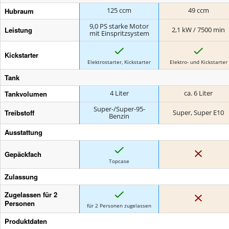
Hubraum
125 ccm
49 ccm
9,0 PS starke Motor
Leistung
2,1 kW / 7500 min
mit Einspritzsystem
J
J
Kickstarter
a
a
Elektrostarter, Kickstarter
Elektro- und Kickstarter
Tank
Tankvolumen
4 Liter
ca. 6 Liter
Super-/Super-95-
Treibstoff
Super, Super E10
Benzin
Ausstattung
J
N
Gepäckfach
a
e
Topcase
i
n
Zulassung
J
Zugelassen für 2
N
a
e
Personen
für 2 Personen zugelassen
i
n
Produktdaten