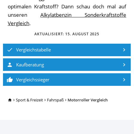
optimalen Kraftstoff? Dann schau doch mal auf
unseren
Alkylatbenzin Sonderkraftstoffe
Vergleich
.
AKTUALISIERT:
15. AUGUST 2025
Vergleichstabelle
Kaufberatung
Vergleichssieger
TopRatgeber24.de
Sport & Freizeit
Fahrspaß
Motorroller Vergleich