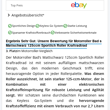
Sportlich
Roller
Top Preis
Kraftradtrad
Angebote:
Angebotsübersicht
Wo
ist
Motorroller
dieser
Sportliches Design
Keyless Go System
Starke Leistung
Bad
Motorroller
Sparsamer Kraftstoffverbrauch
Verbesserte Sicherheitsmerkmale
s
erhältlich?
Mattschwarz
Ergebnis Sehr Gut: Unsere Bewertung für Motorroller Bad s
125ccm
Mattschwarz 125ccm Sportlich Roller Kraftradtrad
Sportlich
3. Platz
im Motorroller-Vergleich
Roller
Kraftradtrad
Der Motorroller Bad’s Mattschwarz 125ccm Sportlich Roller
Vorteile:
Kraftradtrad ist mit seinem auffälligen mattschwarzen
Was
Design, das den modernen Geschmack trifft, eine
spricht
für
herausragende Option in jeder Rollerpalette.
Was diesen
diesen
Roller auszeichnet, ist sein starker 125-ccm-Motor, der in
Motorroller?
Kombination mit einer elektronischen
Kraftstoffeinspritzung für robuste Leistung und Agilität
sorgt.
Wir schätzen seine durchdachten Funktionen wie
das Keyless Go-System und die
hervorragende
Kraftstoffeffizienz mit einem Verbrauch von nur 2,7 Litern