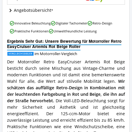
Angebote:
Wo
Angebotsübersicht
ist
dieser
Motorroller
Motorroller
Innovative Beleuchtung
Digitaler Tachometer
Retro-Design
Retro
erhältlich?
Praktische Funktionen
Umweltfreundliche Leistung
EasyCruiser
Artemis
Ergebnis Sehr Gut: Unsere Bewertung für Motorroller Retro
Rot
EasyCruiser Artemis Rot Beige Roller
Beige
Roller
im Motorroller-Vergleich
VERGLEICHSSIEGER
Vorteile:
Der Motorroller Retro EasyCruiser Artemis Rot Beige
Was
besticht durch seine Mischung aus Vintage-Charme und
spricht
modernen Funktionen und ist damit eine bemerkenswerte
für
diesen
Wahl für alle, die Wert auf stilvolle Mobilität legen.
Wir
Motorroller?
schätzen das auffällige Retro-Design in Kombination mit
der leuchtenden Farbgebung in Rot und Beige, die ihn auf
der Straße hervorhebt.
Die Voll-LED-Beleuchtung sorgt für
mehr Sicherheit und Ästhetik und ist gleichzeitig
energieeffizient. Der 125-ccm-Motor bietet eine
zuverlässige Leistung und erreicht effizient bis zu 85 km/h.
Praktische Funktionen wie eine Windschutzscheibe, eine