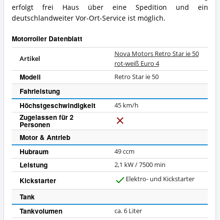
erfolgt frei Haus über eine Spedition und ein
deutschlandweiter Vor-Ort-Service ist möglich.
Motorroller Datenblatt
Nova Motors Retro Star ie 50
Artikel
rot-weiß Euro 4
Modell
Retro Star ie 50
Fahrleistung
Höchstgeschwindigkeit
45 km/h
Zugelassen für 2
Personen
N
e
Motor & Antrieb
i
Hubraum
49 ccm
n
Leistung
2,1 kW / 7500 min
Elektro- und Kickstarter
Kickstarter
J
a
Tank
Tankvolumen
ca. 6 Liter