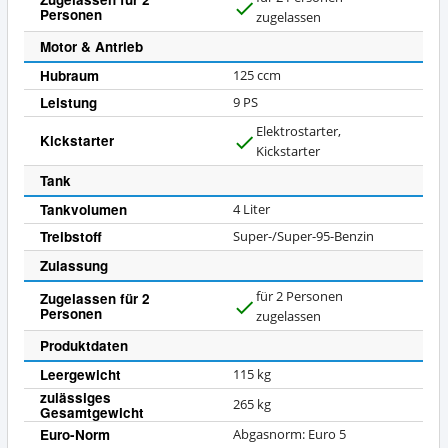
Personen
J
zugelassen
a
Motor & Antrieb
Hubraum
125 ccm
Leistung
9 PS
Elektrostarter,
Kickstarter
J
Kickstarter
a
Tank
Tankvolumen
4 Liter
Treibstoff
Super-/Super-95-Benzin
Zulassung
für 2 Personen
Zugelassen für 2
Personen
J
zugelassen
a
Produktdaten
Leergewicht
115 kg
zulässiges
265 kg
Gesamtgewicht
Euro-Norm
Abgasnorm: Euro 5