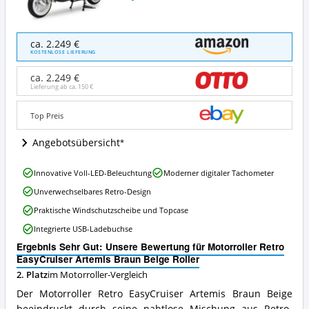
Motorroller
ca. 2.249 €
Retro
KOSTENLOSE LIEFERUNG
EasyCruiser
Artemis
ca. 2.249 €
Braun
Lieferung ab ca.
150 €
Beige
Roller
Top Preis
Angebote:
Wo
Angebotsübersicht
ist
dieser
Motorroller
Motorroller
Innovative Voll-LED-Beleuchtung
Moderner digitaler Tachometer
Retro
erhältlich?
Unverwechselbares Retro-Design
EasyCruiser
Artemis
Praktische Windschutzscheibe und Topcase
Braun
Integrierte USB-Ladebuchse
Beige
Roller
Ergebnis Sehr Gut: Unsere Bewertung für Motorroller Retro
Vorteile:
EasyCruiser Artemis Braun Beige Roller
Was
2. Platz
im Motorroller-Vergleich
spricht
für
Der Motorroller Retro EasyCruiser Artemis Braun Beige
diesen