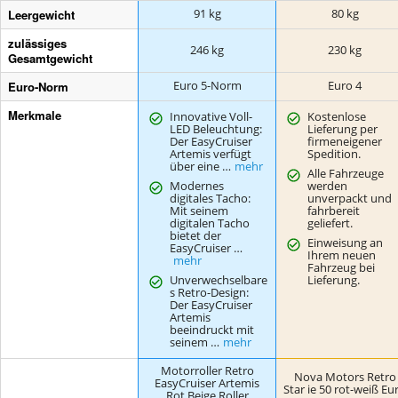
Leergewicht
91 kg
80 kg
zulässiges
246 kg
230 kg
Gesamtgewicht
Euro-Norm
Euro 5-Norm
Euro 4
Merkmale
Innovative Voll-
Kostenlose
LED Beleuchtung:
Lieferung per
Der EasyCruiser
firmeneigener
Artemis verfügt
Spedition.
über eine …
mehr
Alle Fahrzeuge
Modernes
werden
digitales Tacho:
unverpackt und
Mit seinem
fahrbereit
digitalen Tacho
geliefert.
bietet der
Einweisung an
EasyCruiser …
Ihrem neuen
mehr
Fahrzeug bei
Unverwechselbare
Lieferung.
s Retro-Design:
Der EasyCruiser
Artemis
beeindruckt mit
seinem …
mehr
Motorroller Retro
Nova Motors Retro
EasyCruiser Artemis
Star ie 50 rot-weiß Eu
Rot Beige Roller