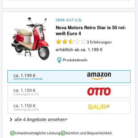
SEHR GUT
(
1,5
)
Nova Motors Retro Star ie 50 rot-
weiß Euro 4
3
Erfahrungen
erhältlich ab ca. 1.199 €
Produktdetails
Nova
ca. 1.199 €
Motors
KOSTENLOSE LIEFERUNG
Retro
Star
ca. 1.150 €
ie
Lieferung ab ca.
3 €
50
rot-
ca. 1.150 €
Lieferung ab ca.
6 €
weiß
Euro
alle 4 Angebote ansehen
4
Angebote:
Nova
Wo
Umweltverträgliche Leistung
Komfort und Bequemlichkeit
Motors