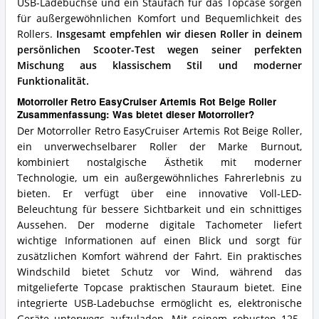
USB-Ladebuchse und ein Staufach für das Topcase sorgen
für außergewöhnlichen Komfort und Bequemlichkeit des
Rollers.
Insgesamt empfehlen wir diesen Roller in deinem
persönlichen Scooter-Test wegen seiner perfekten
Mischung aus klassischem Stil und moderner
Funktionalität.
Motorroller Retro EasyCruiser Artemis Rot Beige Roller
Zusammenfassung: Was bietet dieser Motorroller?
Der Motorroller Retro EasyCruiser Artemis Rot Beige Roller,
ein unverwechselbarer Roller der Marke Burnout,
kombiniert nostalgische Ästhetik mit moderner
Technologie, um ein außergewöhnliches Fahrerlebnis zu
bieten. Er verfügt über eine innovative Voll-LED-
Beleuchtung für bessere Sichtbarkeit und ein schnittiges
Aussehen. Der moderne digitale Tachometer liefert
wichtige Informationen auf einen Blick und sorgt für
zusätzlichen Komfort während der Fahrt. Ein praktisches
Windschild bietet Schutz vor Wind, während das
mitgelieferte Topcase praktischen Stauraum bietet. Eine
integrierte USB-Ladebuchse ermöglicht es, elektronische
Geräte unterwegs aufzuladen. Mit seinem robusten 125-