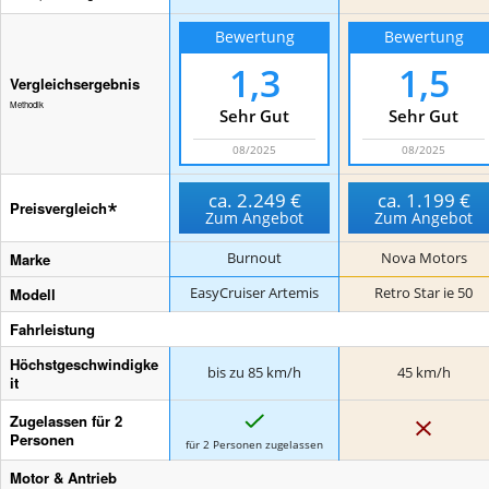
Bewertung
Bewertung
1,3
1,5
Vergleichsergebnis
Methodik
Sehr Gut
Sehr Gut
08/2025
08/2025
ca.
2.249 €
ca.
1.199 €
Preisvergleich
Zum Angebot
Zum Angebot
Marke
Burnout
Nova Motors
Modell
EasyCruiser Artemis
Retro Star ie 50
Fahrleistung
Höchstgeschwindigke
bis zu 85 km/h
45 km/h
it
J
Zugelassen für 2
N
a
e
Personen
für 2 Personen zugelassen
i
n
Motor & Antrieb