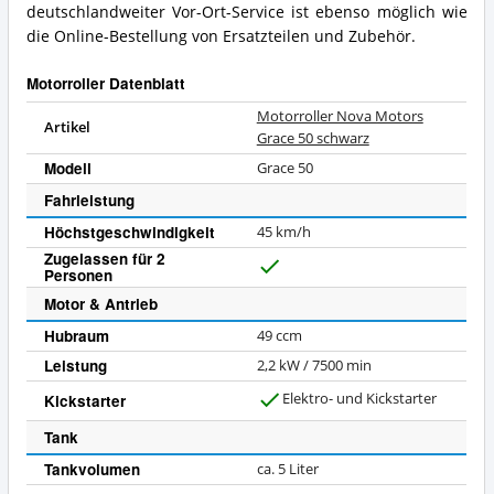
deutschlandweiter Vor-Ort-Service ist ebenso möglich wie
die Online-Bestellung von Ersatzteilen und Zubehör.
Motorroller Datenblatt
Motorroller Nova Motors
Artikel
Grace 50 schwarz
Modell
Grace 50
Fahrleistung
Höchstgeschwindigkeit
45 km/h
Zugelassen für 2
Personen
J
a
Motor & Antrieb
Hubraum
49 ccm
Leistung
2,2 kW / 7500 min
Elektro- und Kickstarter
Kickstarter
J
a
Tank
Tankvolumen
ca. 5 Liter