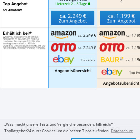
4
Top Angebot
Lieferzeit 2 – 3 Tage
bei Amazon
ca.
2.249 €
ca.
1.199 €
Zum Angebot
Zum Angebot
Erhältlich bei
2.249 €
1.19
ca.
ca.
2.249 €
1.15
ca.
ca.
1.15
Top Preis
ca.
Angebotsübersicht
Top Pr
Angebotsübersicht
Motorroller-Kaufberatung
„Was macht unsere Tests und Vergleiche besonders hilfreich?“
TopRatgeber24 nutzt Cookies um die besten Tipps zu finden.
Datenschutz