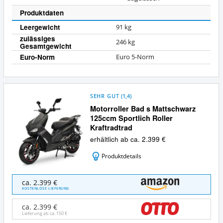
a
Produktdaten
Leergewicht
91 kg
zulässiges
246 kg
Gesamtgewicht
Euro-Norm
Euro 5-Norm
SEHR GUT
(
1,4
)
Motorroller Bad s Mattschwarz
125ccm Sportlich Roller
Kraftradtrad
erhältlich ab ca. 2.399 €
Produktdetails
Motorroller
ca. 2.399 €
Bad
KOSTENLOSE LIEFERUNG
s
Mattschwarz
ca. 2.399 €
125ccm
Lieferung ab ca.
150 €