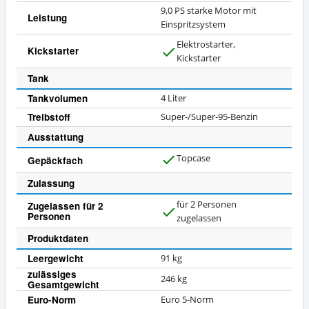
9,0 PS starke Motor mit
Leistung
Einspritzsystem
Elektrostarter,
Kickstarter
J
Kickstarter
a
Tank
Tankvolumen
4 Liter
Treibstoff
Super-/Super-95-Benzin
Ausstattung
Topcase
Gepäckfach
J
a
Zulassung
für 2 Personen
Zugelassen für 2
Personen
J
zugelassen
a
Produktdaten
Leergewicht
91 kg
zulässiges
246 kg
Gesamtgewicht
Euro-Norm
Euro 5-Norm