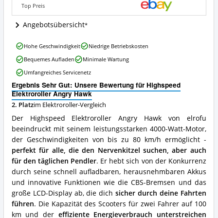
ist
Top Preis
dieser
Elektroroller
Angebotsübersicht
erhältlich?
Highspeed
Hohe Geschwindigkeit
Niedrige Betriebskosten
Elektroroller
Bequemes Aufladen
Minimale Wartung
Angry
Hawk
Umfangreiches Servicenetz
Vorteile:
Ergebnis Sehr Gut: Unsere Bewertung für Highspeed
Was
Elektroroller Angry Hawk
spricht
für
2. Platz
im Elektroroller-Vergleich
diesen
Der Highspeed Elektroroller Angry Hawk von elrofu
Elektroroller?
beeindruckt mit seinem leistungsstarken 4000-Watt-Motor,
der Geschwindigkeiten von bis zu 80 km/h ermöglicht -
perfekt für alle, die den Nervenkitzel suchen, aber auch
für den täglichen Pendler
. Er hebt sich von der Konkurrenz
durch seine schnell aufladbaren, herausnehmbaren Akkus
und innovative Funktionen wie die CBS-Bremsen und das
große LCD-Display ab, die dich
sicher durch deine Fahrten
führen
. Die Kapazität des Scooters für zwei Fahrer auf 100
km und der
effiziente Energieverbrauch unterstreichen