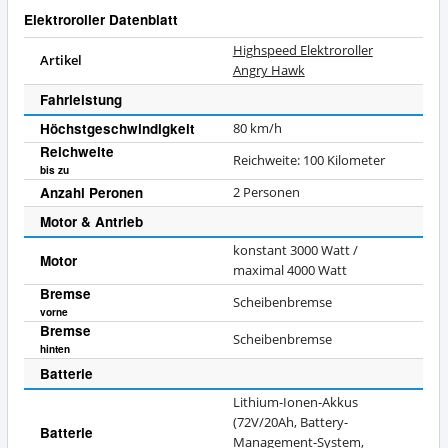
Elektroroller Datenblatt
Highspeed Elektroroller
Artikel
Angry Hawk
Fahrleistung
Höchstgeschwindigkeit
80 km/h
Reichweite
Reichweite: 100 Kilometer
bis zu
Anzahl Peronen
2 Personen
Motor & Antrieb
konstant 3000 Watt /
Motor
maximal 4000 Watt
Bremse
Scheibenbremse
vorne
Bremse
Scheibenbremse
hinten
Batterie
Lithium-Ionen-Akkus
(72V/20Ah, Battery-
Batterie
Management-System,