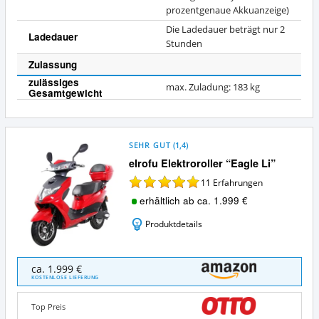
prozentgenaue Akkuanzeige)
Die Ladedauer beträgt nur 2
Ladedauer
Stunden
Zulassung
zulässiges
max. Zuladung: 183 kg
Gesamtgewicht
SEHR GUT
(
1,4
)
elrofu Elektroroller “Eagle Li”
11
Erfahrungen
erhältlich ab ca. 1.999 €
Produktdetails
elrofu
ca. 1.999 €
Elektroroller
KOSTENLOSE LIEFERUNG
“Eagle
Li”
Top Preis
Angebote: