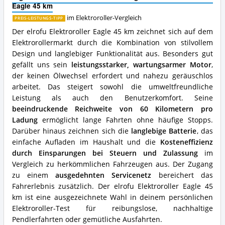
Eagle 45 km
Was
spricht
im Elektroroller-Vergleich
PREIS-LEISTUNGS-TIPP
für
Der elrofu Elektroroller Eagle 45 km zeichnet sich auf dem
diesen
Elektrorollermarkt durch die Kombination von stilvollem
Elektroroller?
Design und langlebiger Funktionalität aus. Besonders gut
gefällt uns sein
leistungsstarker, wartungsarmer Motor
,
der keinen Ölwechsel erfordert und nahezu geräuschlos
arbeitet. Das steigert sowohl die umweltfreundliche
Leistung als auch den Benutzerkomfort. Seine
beeindruckende Reichweite von 60 Kilometern pro
Ladung
ermöglicht lange Fahrten ohne häufige Stopps.
Darüber hinaus zeichnen sich die
langlebige Batterie
, das
einfache Aufladen im Haushalt und die
Kosteneffizienz
durch Einsparungen bei Steuern und Zulassung
im
Vergleich zu herkömmlichen Fahrzeugen aus. Der Zugang
zu einem
ausgedehnten Servicenetz
bereichert das
Fahrerlebnis zusätzlich. Der elrofu Elektroroller Eagle 45
km ist eine ausgezeichnete Wahl in deinem persönlichen
Elektroroller-Test für reibungslose, nachhaltige
Pendlerfahrten oder gemütliche Ausfahrten.