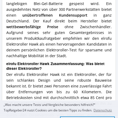
langlebigen Blei-Gel-Batterie gespeist wird. Ein
ausgedehntes Netz von über 300 Partnerwerkstätten bietet
einen
unübertroffenen Kundensupport
in ganz
Deutschland. Der Kauf direkt beim Hersteller bietet
wettbewerbsfähige Preise
ohne Zwischenhändler.
Aufgrund seines sehr guten Gesamtergebnisses in
unserem Produktkaufratgeber empfehlen wir den elrofu
Elektroroller Hawk als einen hervorragenden Kandidaten in
deinem persönlichen Elektroroller-Test für sparsame und
nachhaltige Mobilität in der Stadt.
elrofu Elektroroller Hawk Zusammenfassung: Was bietet
dieser Elektroroller?
Der elrofu Elektroroller Hawk ist ein Elektroroller, der für
sein schlankes Design und seine robuste Bauweise
bekannt ist. Er bietet zwei Personen eine zuverlässige Fahrt
über Entfernungen von bis zu 60 Kilometern. Die
Betriebskosten sind mit durchschnittlich etwa 85 Cent pro
100 Kilometer bemerkenswert niedrig und machen ihn zu
„Was macht unsere Tests und Vergleiche besonders hilfreich?“
einer wirtschaftlichen Wahl. Der Anschaffungspreis wird
TopRatgeber24 nutzt Cookies um die besten Tipps zu finden.
Datenschutz
durch den Direktvertrieb vom Hersteller erschwinglich