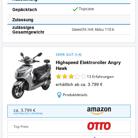
Topcase
Gepäckfach
J
a
Zulassung
zulässiges
Gewicht mit Akku 110 k
Gesamtgewicht
SEHR GUT
(
1,4
)
Highspeed Elektroroller Angry
Hawk
13
Erfahrungen
erhältlich ab ca. 3.799 €
Produktdetails
Highspeed
ca. 3.799 €
Elektroroller
KOSTENLOSE LIEFERUNG
Angry
Hawk
Top Preis
Angebote:
Wo