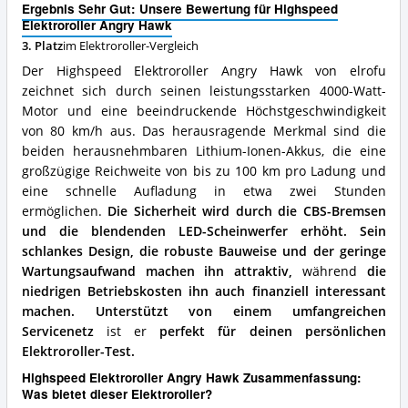
Ergebnis Sehr Gut: Unsere Bewertung für Highspeed
Vorteile:
Elektroroller Angry Hawk
Was
3. Platz
im Elektroroller-Vergleich
spricht
für
Der Highspeed Elektroroller Angry Hawk von elrofu
diesen
zeichnet sich durch seinen leistungsstarken 4000-Watt-
Elektroroller?
Motor und eine beeindruckende Höchstgeschwindigkeit
von 80 km/h aus. Das herausragende Merkmal sind die
beiden herausnehmbaren Lithium-Ionen-Akkus, die eine
großzügige Reichweite von bis zu 100 km pro Ladung und
eine schnelle Aufladung in etwa zwei Stunden
ermöglichen.
Die Sicherheit wird durch die CBS-Bremsen
und die blendenden LED-Scheinwerfer erhöht.
Sein
schlankes Design, die robuste Bauweise und der geringe
Wartungsaufwand machen ihn attraktiv,
während
die
niedrigen Betriebskosten ihn auch finanziell interessant
machen.
Unterstützt von einem umfangreichen
Servicenetz
ist er
perfekt für deinen persönlichen
Elektroroller-Test.
Highspeed Elektroroller Angry Hawk Zusammenfassung:
Was bietet dieser Elektroroller?