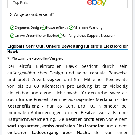
dieser
Top Preis
Elektroroller
erhältlich?
Angebotsübersicht
elrofu
Elegantes Design
Kosteneffektiv
Minimale Wartung
Elektroroller
Umweltfreundlicher Betrieb
Umfangreiches Support-Netzwerk
Hawk
Vorteile:
Ergebnis Sehr Gut: Unsere Bewertung für elrofu Elektroroller
Was
Hawk
spricht
7. Platz
im Elektroroller-Vergleich
für
diesen
Der elrofu Elektroroller Hawk besticht durch sein
Elektroroller?
außergewöhnliches Design und seine robuste Bauweise
und bietet Zuverlässigkeit und Stil. Mit einer Reichweite
von bis zu 60 Kilometern pro Ladung ist er vielseitig
einsetzbar und eignet sich sowohl für den Arbeitsweg als
auch für die Freizeit. Sein herausragendes Merkmal ist die
Kosteneffizienz
- nur 85 Cent pro 100 Kilometer bei
minimalen Anforderungen an den Besitzer wie z. B. eine
Haftpflichtversicherung. Die Besitzer profitieren von einem
wartungsarmen, emissionsfreien Elektromotor
und einem
einfachen Ladevorgang über Nacht
, der von einer