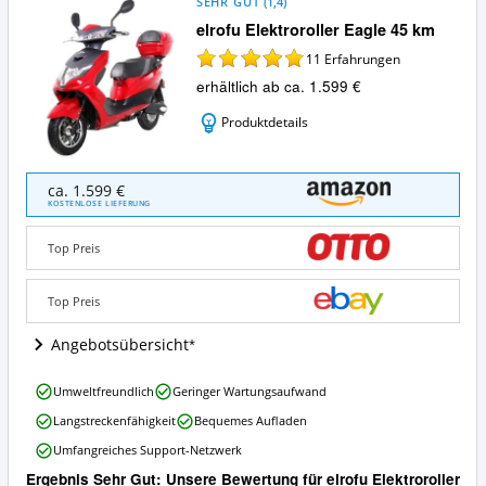
SEHR GUT
(
1,4
)
elrofu Elektroroller Eagle 45 km
11
Erfahrungen
erhältlich ab ca. 1.599 €
Produktdetails
elrofu
ca. 1.599 €
Elektroroller
KOSTENLOSE LIEFERUNG
Eagle
45
Top Preis
km
Angebote:
Wo
Top Preis
ist
dieser
Angebotsübersicht
Elektroroller
erhältlich?
elrofu
Umweltfreundlich
Geringer Wartungsaufwand
Elektroroller
Langstreckenfähigkeit
Bequemes Aufladen
Eagle
45
Umfangreiches Support-Netzwerk
km
Ergebnis Sehr Gut: Unsere Bewertung für elrofu Elektroroller
Vorteile: