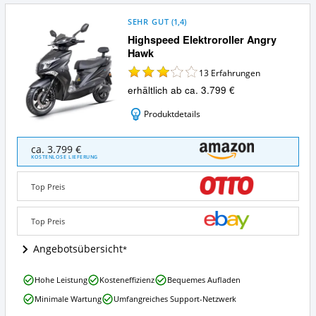
SEHR GUT
(
1,4
)
Highspeed Elektroroller Angry
Hawk
13
Erfahrungen
erhältlich ab ca. 3.799 €
Produktdetails
Highspeed
ca. 3.799 €
Elektroroller
KOSTENLOSE LIEFERUNG
Angry
Hawk
Top Preis
Angebote:
Wo
ist
Top Preis
dieser
Elektroroller
Angebotsübersicht
erhältlich?
Highspeed
Hohe Leistung
Kosteneffizienz
Bequemes Aufladen
Elektroroller
Minimale Wartung
Umfangreiches Support-Netzwerk
Angry
Hawk