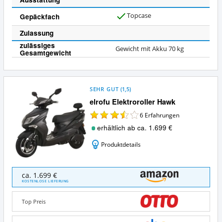
Topcase
Gepäckfach
J
a
Zulassung
zulässiges
Gewicht mit Akku 70 kg
Gesamtgewicht
SEHR GUT
(
1,5
)
elrofu Elektroroller Hawk
6
Erfahrungen
erhältlich ab ca. 1.699 €
Produktdetails
elrofu
ca. 1.699 €
Elektroroller
KOSTENLOSE LIEFERUNG
Hawk
Angebote:
Top Preis
Wo
ist