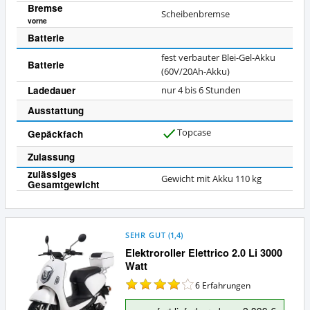
Bremse
Scheibenbremse
vorne
Batterie
fest verbauter Blei-Gel-Akku
Batterie
(60V/20Ah-Akku)
Ladedauer
nur 4 bis 6 Stunden
Ausstattung
Topcase
Gepäckfach
J
a
Zulassung
zulässiges
Gewicht mit Akku 110 kg
Gesamtgewicht
SEHR GUT
(
1,4
)
Elektroroller Elettrico 2.0 Li 3000
Watt
6
Erfahrungen