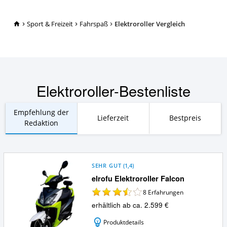
TopRatgeber24.de
Sport & Freizeit
Fahrspaß
Elektroroller Vergleich
Elektroroller-Bestenliste
Empfehlung der
Lieferzeit
Bestpreis
Redaktion
SEHR GUT
(
1,4
)
elrofu Elektroroller Falcon
8
Erfahrungen
erhältlich ab ca. 2.599 €
Produktdetails