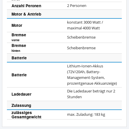
Anzahl Peronen
2 Personen
Motor & Antrieb
konstant 3000 Watt /
Motor
maximal 4000 Watt
Bremse
Scheibenbremse
vorne
Bremse
Scheibenbremse
hinten
Batterie
Lithium-Ionen-Akkus
(72V/20Ah, Battery-
Batterie
Management-System,
prozentgenaue Akkuanzeige)
Die Ladedauer beträgt nur 2
Ladedauer
Stunden
Zulassung
zulässiges
max. Zuladung: 183 kg
Gesamtgewicht