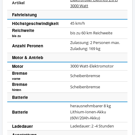
Artikel
3000 Watt
Fahrleistung
Höchstgeschwindigkeit
45 km/h
Reichweite
bis zu 60 km Reichweite
bis zu
Zulassung: 2 Personen max.
Anzahl Peronen
Zuladung: 169 kg
Motor & Antrieb
Motor
3000 Watt-Elektromotor
Bremse
Scheibenbremse
vorne
Bremse
Scheibenbremse
hinten
Batterie
herausnehmbarer 8 kg
Batterie
Lithium-Ionen-Akku
(60V/20Ah-Akku)
Ladedauer
Ladedauer: 2 -4 Stunden
Ausstattung