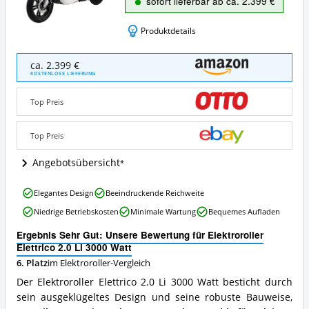
sofort lieferbar ab ca. 2.399 €
Produktdetails
Elektroroller
ca. 2.399 €
Elettrico
KOSTENLOSE LIEFERUNG
2.0
Li
Top Preis
3000
Watt
Angebote:
Top Preis
Wo
ist
Angebotsübersicht
dieser
Elektroroller
Elektroroller
Elegantes Design
Beeindruckende Reichweite
erhältlich?
Elettrico
Niedrige Betriebskosten
Minimale Wartung
Bequemes Aufladen
2.0
Li
Ergebnis Sehr Gut: Unsere Bewertung für Elektroroller
3000
Elettrico 2.0 Li 3000 Watt
Watt
6. Platz
im Elektroroller-Vergleich
Vorteile:
Was
Der Elektroroller Elettrico 2.0 Li 3000 Watt besticht durch
spricht
sein ausgeklügeltes Design und seine robuste Bauweise,
für