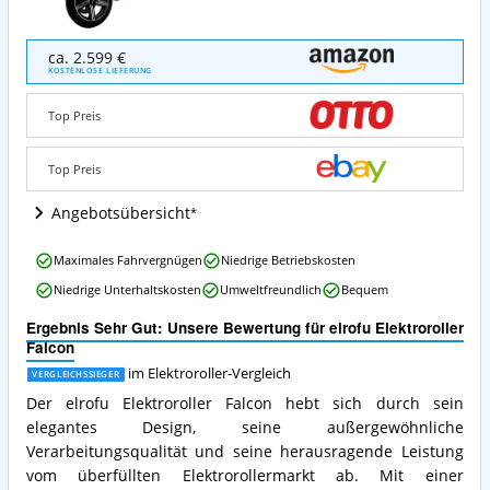
elrofu
ca. 2.599 €
Elektroroller
KOSTENLOSE LIEFERUNG
Falcon
Angebote:
Top Preis
Wo
ist
dieser
Top Preis
Elektroroller
erhältlich?
Angebotsübersicht
elrofu
Maximales Fahrvergnügen
Niedrige Betriebskosten
Elektroroller
Niedrige Unterhaltskosten
Umweltfreundlich
Bequem
Falcon
Vorteile:
Ergebnis Sehr Gut: Unsere Bewertung für elrofu Elektroroller
Was
Falcon
spricht
für
im Elektroroller-Vergleich
VERGLEICHSSIEGER
diesen
Der elrofu Elektroroller Falcon hebt sich durch sein
Elektroroller?
elegantes Design, seine außergewöhnliche
Verarbeitungsqualität und seine herausragende Leistung
vom überfüllten Elektrorollermarkt ab. Mit einer