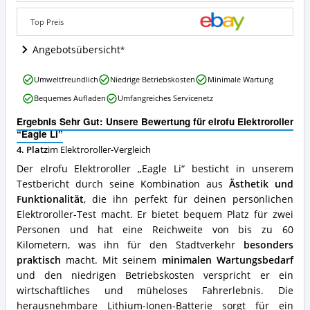
Wo
ist
Top Preis
dieser
Elektroroller
Angebotsübersicht
erhältlich?
elrofu
Umweltfreundlich
Niedrige Betriebskosten
Minimale Wartung
Elektroroller
Bequemes Aufladen
Umfangreiches Servicenetz
“Eagle
Li”
Ergebnis Sehr Gut: Unsere Bewertung für elrofu Elektroroller
Vorteile:
“Eagle Li”
Was
4. Platz
im Elektroroller-Vergleich
spricht
für
Der elrofu Elektroroller „Eagle Li“ besticht in unserem
diesen
Testbericht durch seine Kombination aus
Ästhetik und
Elektroroller?
Funktionalität
, die ihn perfekt für deinen persönlichen
Elektroroller-Test macht. Er bietet bequem Platz für zwei
Personen und hat eine Reichweite von bis zu 60
Kilometern, was ihn für den Stadtverkehr
besonders
praktisch
macht. Mit seinem
minimalen Wartungsbedarf
und den niedrigen Betriebskosten verspricht er ein
wirtschaftliches und müheloses Fahrerlebnis. Die
herausnehmbare Lithium-Ionen-Batterie sorgt für ein