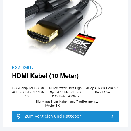
HDMI KABEL
HDMI Kabel (10 Meter)
CSL-Computer CSL 8k
MutecPower Ultra High
deleyCON 8K Hdmi 2.1
4k Hdmi Kabel 2.1/2.0-
Speed 10 Meter Hdmi
Kabel 10m
10m
2.1V Kabel 48Gbps
Highwings Hdmi Kabel
und 7 Artikel mehr...
10Meter 8K
Zum Vergleich und Ratgeber