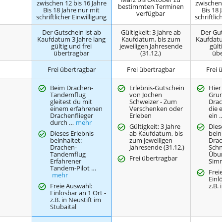
zwischen 12 bis 16 Jahre
zwischen 
bestimmten Terminen
Bis 18 Jahre nur mit
Bis 18 
verfügbar
schriftlicher Einwilligung
schriftlic
Der Gutschein ist ab
Gültigkeit: 3 Jahre ab
Der Gut
Kaufdatum 3 Jahre lang
Kaufdatum, bis zum
Kaufdatu
gültig und frei
jeweiligen Jahresende
gült
übertragbar
(31.12.)
übe
Frei übertragbar
Frei übertragbar
Frei 
Beim Drachen-
Erlebnis-Gutschein
Hier
Tandemflug
von Jochen
Grun
gleitest du mit
Schweizer - Zum
Drac
einem erfahrenen
Verschenken oder
die 
Drachenflieger
Erleben
ein 
durch …
mehr
Gültigkeit: 3 Jahre
Dies
Dieses Erlebnis
ab Kaufdatum, bis
bein
beinhaltet:
zum jeweiligen
Drac
Drachen-
Jahresende (31.12.)
Sch
Tandemflug
Übu
Frei übertragbar
Erfahrener
Sim
Tandem-Pilot …
Frei
mehr
Einl
Freie Auswahl:
z.B.
Einlösbar an 1 Ort -
z.B. in Neustift im
Stubaital