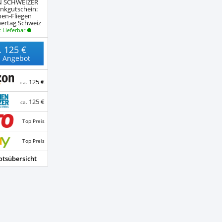
N SCHWEIZER
nkgutschein:
en-Fliegen
ertag Schweiz
 Lieferbar
.
125 €
 Angebot
125 €
ca.
125 €
ca.
Top Preis
Top Preis
tsübersicht