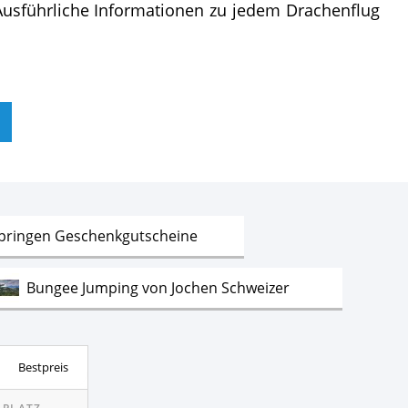
. Ausführliche Informationen zu jedem Drachenflug
Test
springen Geschenkgutscheine
Test
Bungee Jumping von Jochen Schweizer
Test
von Jochen Schweizer
Bestpreis
Test
n von Jochen Schweizer