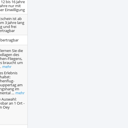
12 bis 16 Jahre
Jahre nur mit
her Einwilligung
schein ist ab
m 3 Jahre lang
ig und frei
rtragbar
übertragbar
 lernen Sie die
dlagen des
hen-Fliegens,
es braucht um
…
mehr
es Erlebnis
haltet:
henflug-
nuppertag am
ngshang im
mental …
mehr
e Auswahl:
ösbar an 1 Ort -
 in Oey