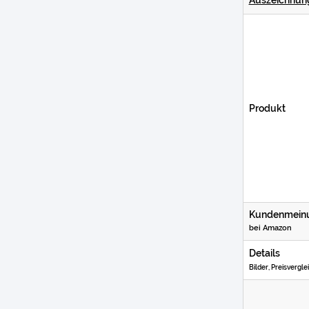
Test
Segway-Tour von Jochen Schweizer
Test
Weinprobe von Jochen Schweizer
Produkt
Kundenmein
bei Amazon
Details
Bilder, Preisvergle