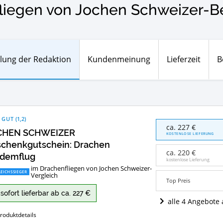
liegen von Jochen Schweizer-Be
lung der Redaktion
Kundenmeinung
Lieferzeit
B
 GUT
(
1,2
)
JOCHEN
ca. 227 €
CHEN SCHWEIZER
SCHWEIZER
KOSTENLOSE LIEFERUNG
Geschenkgutschein:
chenkgutschein: Drachen
Drachen
ca. 220 €
demflug
Tandemflug
kostenlose Lieferung
im Drachenfliegen von Jochen Schweizer-
Angebote:
EICHSSIEGER
Vergleich
Wo
Top Preis
ist
sofort lieferbar ab ca. 227 €
dieses
alle 4 Angebote
Drachenfliegen
von
roduktdetails
Jochen