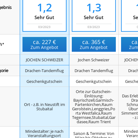
1,2
1,3
gebnis
Sehr Gut
Sehr Gut
Se
03/2023
03/2023
ca.
227 €
ca.
365 €
ca
h
Zum Angebot
Zum Angebot
Zum
JOCHEN SCHWEIZER
Jochen Schweizer
JOCHE
Drachen-Tandemflug
Drachen Tandemflug
Drach
orie
Geschenkgutschein
Geschenkgutschein
Gesche
Orte zur Gutschein-
Einlösung:
Das Erle
Bayrischzell,Garmisch-
Dra
Ort - z.B. in Neustift im
Partenkirchen,Raum
Schnu
Stubaital
Gerolstein,Lenggries,Po
Übun
rta Westfalica,Raum
Simmenta
Tegernsee,Stubaital,Gar
- z
dasee,Raum Trient
Mindestalter: je nach
Mindest
Saison & Termine: Von
Veranstaltungsort
Veran
März bis Oktober zu