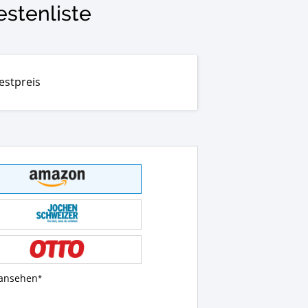
stenliste
estpreis
 ansehen