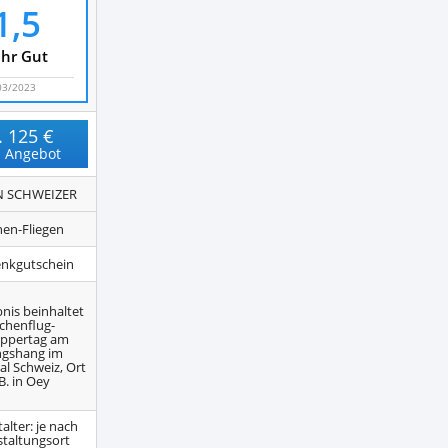
1,5
hr Gut
03/2023
.
125 €
 Angebot
N SCHWEIZER
en-Fliegen
nkgutschein
bnis beinhaltet
chenflug-
ppertag am
gshang im
l Schweiz, Ort
.B. in Oey
alter: je nach
staltungsort