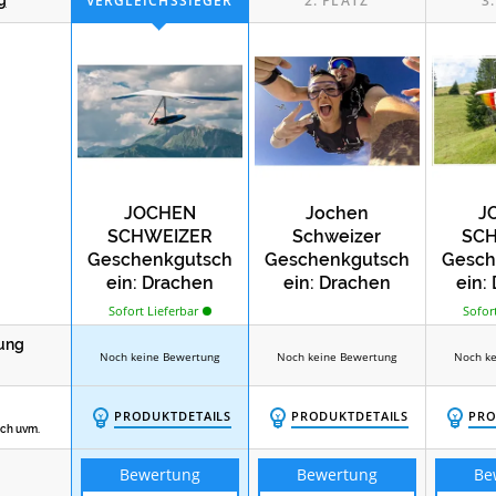
Test
Wellness-Urlaub von Jochen Schweizer
Koc
JOCHEN
Jochen
J
SCHWEIZER
Schweizer
SC
Geschenkgutsch
Geschenkgutsch
Gesch
ein: Drachen
ein: Drachen
ein:
Tandemflug
Tandemflug
F
Sofort Lieferbar
Sofort
Schn
ung
S
Noch keine Bewertung
Noch keine Bewertung
Noch ke
PRODUKTDETAILS
PRODUKTDETAILS
PRO
ich uvm.
Bewertung
Bewertung
Be