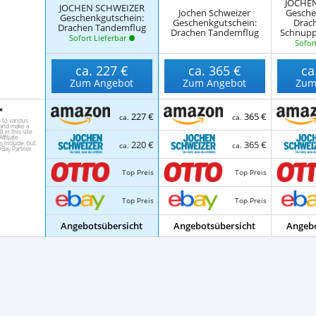
JOCHE
JOCHEN SCHWEIZER
Jochen Schweizer
Gesche
Geschenkgutschein:
Geschenkgutschein:
Drach
Drachen Tandemflug
Drachen Tandemflug
Schnupp
Sofort Lieferbar
Sofort
ca.
227 €
ca.
365 €
ca
Zum Angebot
Zum Angebot
Zum
227 €
365 €
ca.
ca.
220 €
365 €
ca.
ca.
Top Preis
Top Preis
Top Preis
Top Preis
Angebotsübersicht
Angebotsübersicht
Angebo