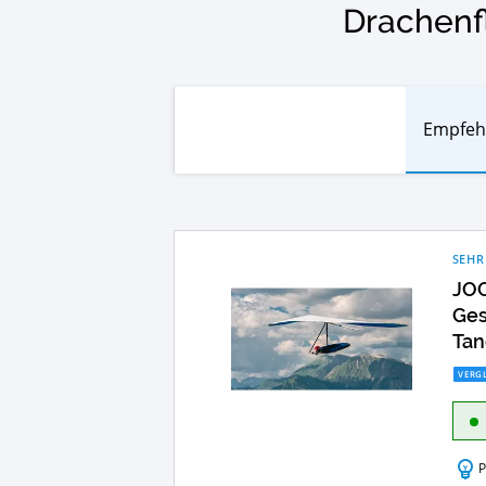
Drachenf
Empfeh
SEHR
JO
Ges
Tan
VERGL
P