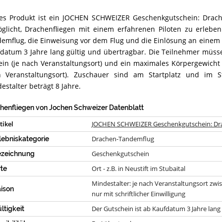
Schweizer
erhältlich?
es Produkt ist ein JOCHEN SCHWEIZER Geschenkgutschein: Drach
HEN
glicht, Drachenfliegen mit einem erfahrenen Piloten zu erleben
WEIZER
henkgutschein:
emflug, die Einweisung vor dem Flug und die Einlösung an einem 
hen
datum 3 Jahre lang gültig und übertragbar. Die Teilnehmer müss
demflug
sein (je nach Veranstaltungsort) und ein maximales Körpergewicht
ammenfassung:
 Veranstaltungsort). Zuschauer sind am Startplatz und im S
et
estalter beträgt 8 Jahre.
es
henfliegen
henfliegen von Jochen Schweizer Datenblatt
en
tikel
JOCHEN SCHWEIZER Geschenkgutschein: Dr
eizer?
Drachen-Tandemflug
lebniskategorie
Geschenkgutschein
ezeichnung
Ort - z.B. in Neustift im Stubaital
te
Mindestalter: je nach Veranstaltungsort zwisc
ison
nur mit schriftlicher Einwilligung
Der Gutschein ist ab Kaufdatum 3 Jahre lang 
ltigkeit