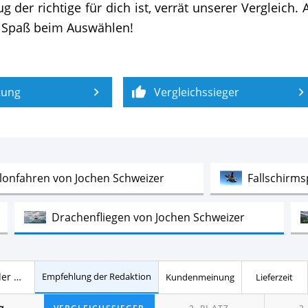
der richtige für dich ist, verrät unserer Vergleich
el Spaß beim Auswählen!
tung
Vergleichssieger
Test
llonfahren von Jochen Schweizer
Fallschirm
Test
Drachenfliegen von Jochen Schweizer
Test
rabelflug Geschenkgutscheine
Flugsimulator 
Platz 1 – 3 der 3 besten Geschenkgutscheine zum Drachenfliegen im Vergleich
Empfehlung der Redaktion
Kundenmeinung
Lieferzeit
Test
Baggern von Jochen Schweizer
Quad-Fahre
g