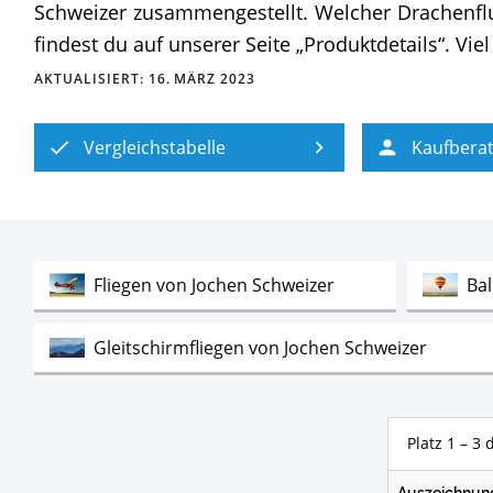
Schweizer zusammengestellt. Welcher Drachenflug 
findest du auf unserer Seite „Produktdetails“. Vi
AKTUALISIERT:
16. MÄRZ 2023
Vergleichstabelle
Kaufbera
Test
Fliegen von Jochen Schweizer
Ba
Test
Gleitschirmfliegen von Jochen Schweizer
Test
Bodyflying Geschenkgutscheine
Pa
Test
Panzerfahren von Jochen Schweizer
Auszeichnun