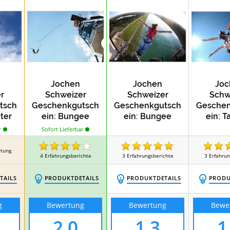
Test
Wellness-Urlaub von Jochen Schweizer
Koc
Jochen
Jochen
Joc
r
Schweizer
Schweizer
Schw
tsch
Geschenkgutsch
Geschenkgutsch
Geschen
ter
ein: Bungee
ein: Bungee
ein: 
ngee
Jumping
Jumping
Bun
r
Sofort Lieferbar
orf
Hafenkran
München
Hamburg
rtung
4
Erfahrungsberichte
3
Erfahrungsberichte
3
Erfahrun
TAILS
PRODUKTDETAILS
PRODUKTDETAILS
PRODU
g
Bewertung
Bewertung
Bewe
2,0
1,3
1