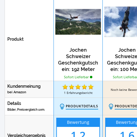
Test
Segway-Tour von Jochen Schweizer
Test
Weinprobe von Jochen Schweizer
Produkt
Jochen
Jochen
Schweizer
Schweize
Geschenkgutsch
Geschenkgu
ein: 192 Meter
ein: 100 Me
Bungy-Sprung
Tandem-Bu
Sofort Lieferbar
Sofort Lieferba
von der
in Düsseld
Kundenmeinung
Europabrücke
Noch keine Bewe
bei Amazon
1
Erfahrungsbericht
Details
PRODUKTDETAILS
PRODUKTDE
Bilder, Preisvergleich uvm.
Bewertung
Bewertun
1,2
1,6
Vergleichsergebnis