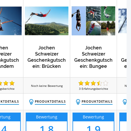
Test
hkurse von Jochen Schweizer
hen
Jochen
Jochen
eizer
Schweizer
Schweizer
kgutsch
Geschenkgutsch
Geschenkgutsch
Ges
Tandem
ein: Brücken
ein: Bungee
ei
gee
Bungee in
Jumping
Bun
So
Kärnten
Wahlgutschein
D
Noch keine Bewertung
Noch
gsberichte
3
Erfahrungsberichte
KTDETAILS
PRODUKTDETAILS
PRODUKTDETAILS
P
rtung
Bewertung
Bewertung
,4
1,8
1,9