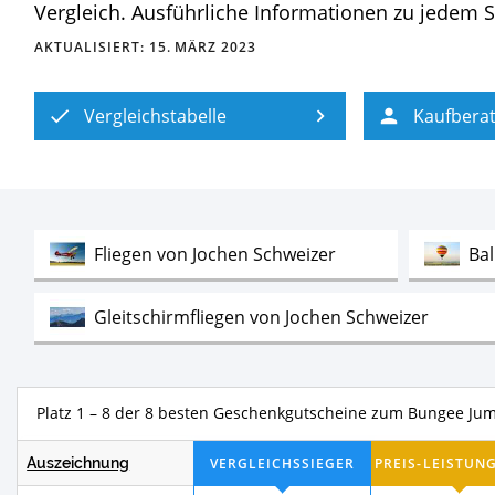
Vergleich. Ausführliche Informationen zu jedem Sp
AKTUALISIERT:
15. MÄRZ 2023
Vergleichstabelle
Kaufbera
Test
Fliegen von Jochen Schweizer
Ba
Test
Gleitschirmfliegen von Jochen Schweizer
Test
Bodyflying Geschenkgutscheine
Pa
Platz 1 – 7 der 8 besten Geschenkgu
Test
Panzerfahren von Jochen Schweizer
Auszeichnung