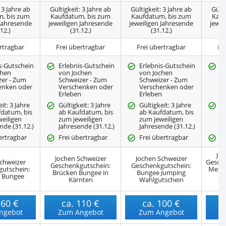
 3 Jahre ab
Gültigkeit: 3 Jahre ab
Gültigkeit: 3 Jahre ab
Gülti
, bis zum
Kaufdatum, bis zum
Kaufdatum, bis zum
Kauf
 Jahresende
jeweiligen Jahresende
jeweiligen Jahresende
jewei
12.)
(31.12.)
(31.12.)
rtragbar
Frei übertragbar
Frei übertragbar
Fr
s-Gutschein
Erlebnis-Gutschein
Erlebnis-Gutschein
E
chen
von Jochen
von Jochen
v
zer - Zum
Schweizer - Zum
Schweizer - Zum
S
enken oder
Verschenken oder
Verschenken oder
V
n
Erleben
Erleben
E
it: 3 Jahre
Gültigkeit: 3 Jahre
Gültigkeit: 3 Jahre
Gü
fdatum, bis
ab Kaufdatum, bis
ab Kaufdatum, bis
a
eiligen
zum jeweiligen
zum jeweiligen
z
nde (31.12.)
Jahresende (31.12.)
Jahresende (31.12.)
Ja
ertragbar
Frei übertragbar
Frei übertragbar
F
Joc
Jochen Schweizer
Jochen Schweizer
chweizer
Gesche
Geschenkgutschein:
Geschenkgutschein:
utschein:
Meter
Brücken Bungee in
Bungee Jumping
 Bungee
Kärnten
Wahlgutschein
So
160 €
ca.
110 €
ca.
100 €
ngebot
Zum Angebot
Zum Angebot
Z