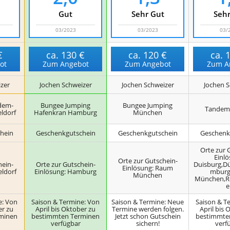
Gut
Sehr Gut
Sehr
03/2023
03/2023
03/
€
ca.
130 €
ca.
120 €
ca.
ot
Zum Angebot
Zum Angebot
Zum A
zer
Jochen Schweizer
Jochen Schweizer
Jochen S
dem-
Bungee Jumping
Bungee Jumping
Tandem
ldorf
Hafenkran Hamburg
München
hein
Geschenkgutschein
Geschenkgutschein
Geschenk
Orte zur 
Einlö
Orte zur Gutschein-
hein-
Orte zur Gutschein-
Duisburg,Dü
Einlösung: Raum
eldorf
Einlösung: Hamburg
mburg
München
München,Re
e
e: Von
Saison & Termine: Von
Saison & Termine: Neue
Saison & T
er zu
April bis Oktober zu
Termine werden folgen.
April bis 
minen
bestimmten Terminen
Jetzt schon Gutschein
bestimmte
verfügbar
sichern!
verf