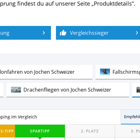
rung findest du auf unserer Seite „Produktdetails“.
tung
Vergleichssieger
Test
llonfahren von Jochen Schweizer
Fallschirm
Test
Drachenfliegen von Jochen Schweizer
Test
rabelflug Geschenkgutscheine
Flugsimulator 
tscheine zum Bungee Jumping im Vergleich
Empfehl
Test
Baggern von Jochen Schweizer
Quad-Fahre