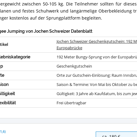
oden, statt. Voraussetzung für die Teilnahme ist ein Mindest
erhältlich?
r
ergewicht zwischen 50-105 kg. Die Teilnehmer sollten für diese
gy-
lanen und festes Schuhwerk und langärmelige Oberbekleidung tr
ung
nger kostenlos auf der Sprungplattform begleiten.
pabrücke
ee Jumping von Jochen Schweizer Datenblatt
ammenfassung:
Jochen Schweizer Geschenkgutschein: 192 
et
tikel
Europabrücke
er
gee
192 Meter Bungy-Sprung von der Europabr
lebniskategorie
ping
Geschenkgutschein
yp
en
Orte zur Gutschein-Einlösung: Raum Innsbr
te
eizer?
Saison & Termine: Von Mai bis Oktober zu 
ison
Gültigkeit: 3 Jahre ab Kaufdatum, bis zum jew
ltigkeit
Frei übertragbar
exibilität
(
1,6
)