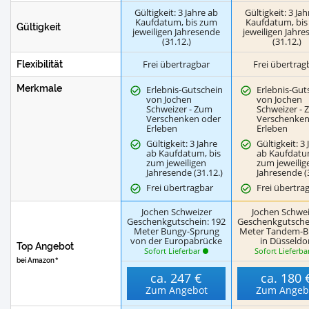
Gültigkeit: 3 Jahre ab
Gültigkeit: 3 Ja
Kaufdatum, bis zum
Kaufdatum, bi
Gültigkeit
jeweiligen Jahresende
jeweiligen Jahr
(31.12.)
(31.12.)
Frei übertragbar
Frei übertrag
Flexibilität
Merkmale
Erlebnis-Gutschein
Erlebnis-Gut
von Jochen
von Jochen
Schweizer - Zum
Schweizer -
Verschenken oder
Verschenken
Erleben
Erleben
Gültigkeit: 3 Jahre
Gültigkeit: 3
ab Kaufdatum, bis
ab Kaufdatu
zum jeweiligen
zum jeweilig
Jahresende (31.12.)
Jahresende (
Frei übertragbar
Frei übertra
Jochen Schweizer
Jochen Schwei
Geschenkgutschein: 192
Geschenkgutsche
Meter Bungy-Sprung
Meter Tandem-
von der Europabrücke
in Düsseldo
Top Angebot
Sofort Lieferbar
Sofort Lieferba
bei Amazon
ca.
247 €
ca.
180 
Zum Angebot
Zum Angeb