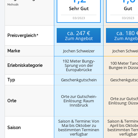
Methodik
Sehr Gut
Gut
03/2023
03/2023
ca.
247 €
ca.
180 
Preisvergleich
Zum Angebot
Zum Angeb
Jochen Schweizer
Jochen Schwei
Marke
192 Meter Bungy-
100 Meter Tan
Sprung von der
Erlebniskategorie
Bungee in Düsse
Europabrücke
Geschenkgutschein
Geschenkgutsc
Typ
Orte zur Gutschein-
Orte zur Gutsc
Einlösung: Raum
Orte
Einlösung: Düss
Innsbruck
Saison & Termine: Von
Saison & Termin
Mai bis Oktober zu
April bis Oktob
Saison
bestimmten Terminen
bestimmten Ter
verfügbar
verfügbar