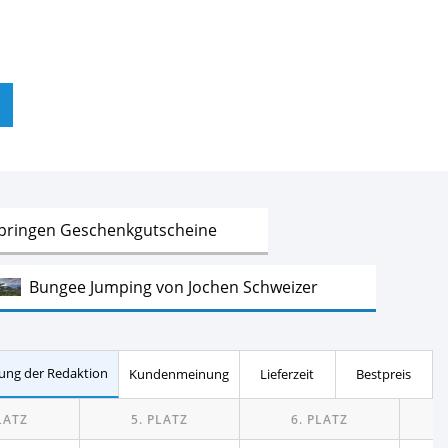
Test
springen Geschenkgutscheine
Test
Bungee Jumping von Jochen Schweizer
Test
von Jochen Schweizer
ung der Redaktion
Kundenmeinung
Lieferzeit
Bestpreis
Test
n von Jochen Schweizer