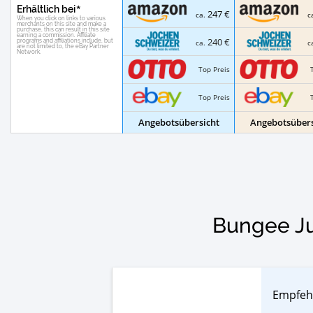
Erhältlich bei
247 €
ca.
c
240 €
ca.
c
Top Preis
Top Preis
Angebotsübersicht
Angebotsübers
Bungee Ju
Empfeh