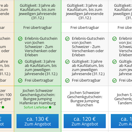
hre ab
Gültigkeit: 3 Jahre ab
Gültigkeit: 3 Jahre ab
Gültigkeit:
s zum
Kaufdatum, bis zum
Kaufdatum, bis zum
Kaufdatum
esende
jeweiligen Jahresende
jeweiligen Jahresende
jeweiligen
(31.12.)
(31.12.)
(31.
bar
Frei übertragbar
Frei übertragbar
Frei übe
schein
Erlebnis-Gutschein
Erlebnis-Gutschein
Erlebni
von Jochen
von Jochen
von Jo
 Zum
Schweizer - Zum
Schweizer - Zum
Schwei
 oder
Verschenken oder
Verschenken oder
Versch
Erleben
Erleben
Erlebe
 Jahre
Gültigkeit: 3 Jahre
Gültigkeit: 3 Jahre
Gültigke
m, bis
ab Kaufdatum, bis
ab Kaufdatum, bis
ab Kau
en
zum jeweiligen
zum jeweiligen
zum jew
31.12.)
Jahresende (31.12.)
Jahresende (31.12.)
Jahrese
gbar
Frei übertragbar
Frei übertragbar
Frei üb
zer
Jochen Schweizer
Jochen Schweizer
in: 100
Geschenkgutschein:
Jochen S
Geschenkgutschein:
Bungee
Bungee Jumping
Geschenkg
Bungee Jumping
rf
Hafenkran Hamburg
Tandem
München
r
Sofort Lieferbar
€
ca.
130 €
ca.
120 €
ca.
ot
Zum Angebot
Zum Angebot
Zum A