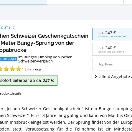
 GUT
(
1,2
)
Jochen
ca. 247 €
hen Schweizer Geschenkgutschein:
Schweizer
KOSTENLOSE LIEFERUNG
Geschenkgutschein:
 Meter Bungy-Sprung von der
192
ca. 240 €
opabrücke
Meter
kostenlose Lieferung
im Bungee Jumping von Jochen
Bungy-
EICHSSIEGER
Schweizer-Vergleich
Sprung
Top Preis
von
1
Erfahrung
der
alle 4 Angebote
Europabrücke
sofort lieferbar ab ca. 247 €
Angebote:
Wo
roduktdetails
ist
dieser
Bungee
er „Jochen Schweizer Geschenkgutschein“ ist ein Bungee Jumping
Jumping
en
hen Schweizer“. Er ist 3 Jahre lang gültig und kann von Mai bis 
von
eizer
Jochen
henkgutschein:
aum Innsbruck eingelöst werden. Der Sprung findet von der Euro
Schweizer