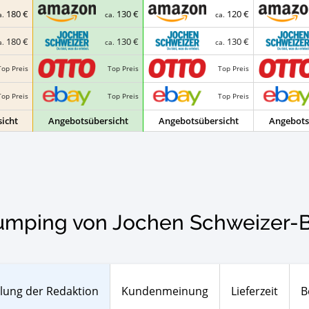
180 €
130 €
120 €
a.
ca.
ca.
180 €
130 €
130 €
a.
ca.
ca.
Top Preis
Top Preis
Top Preis
Top Preis
Top Preis
Top Preis
icht
Angebotsübersicht
Angebotsübersicht
Angebots
mping von Jochen Schweizer-B
lung der Redaktion
Kundenmeinung
Lieferzeit
B