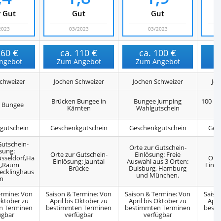
 Gut
Gut
Gut
2023
03/2023
03/2023
160 €
ca.
110 €
ca.
100 €
ngebot
Zum Angebot
Zum Angebot
Z
chweizer
Jochen Schweizer
Jochen Schweizer
Joc
Brücken Bungee in
Bungee Jumping
100 M
 Bungee
Kärnten
Wahlgutschein
i
gutschein
Geschenkgutschein
Geschenkgutschein
Ges
Gutschein-
Orte zur Gutschein-
sung:
Orte zur Gutschein-
Einlösung: Freie
sseldorf,Ha
Orte
Einlösung: Jauntal
Auswahl aus 3 Orten:
,Raum
Einlö
Brücke
Duisburg, Hamburg
cklinghaus
und München.
n
ermine: Von
Saison & Termine: Von
Saison & Termine: Von
Saiso
Oktober zu
April bis Oktober zu
April bis Oktober zu
Apri
n Terminen
bestimmten Terminen
bestimmten Terminen
best
ügbar
verfügbar
verfügbar