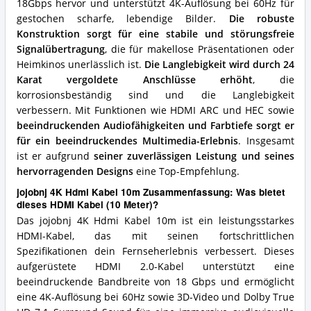
Kabel
18Gbps hervor und unterstützt 4K-Auflösung bei 60Hz für
(10
gestochen scharfe, lebendige Bilder.
Die robuste
Meter)?
Konstruktion sorgt für eine stabile und störungsfreie
Signalübertragung
, die für makellose Präsentationen oder
Heimkinos unerlässlich ist.
Die Langlebigkeit wird durch 24
Karat vergoldete Anschlüsse erhöht
, die
korrosionsbeständig sind und die Langlebigkeit
verbessern. Mit Funktionen wie HDMI ARC und HEC sowie
beeindruckenden Audiofähigkeiten und Farbtiefe sorgt er
für ein beeindruckendes Multimedia-Erlebnis
. Insgesamt
ist er aufgrund
seiner zuverlässigen Leistung und seines
hervorragenden Designs
eine Top-Empfehlung.
jojobnj 4K Hdmi Kabel 10m Zusammenfassung: Was bietet
dieses HDMI Kabel (10 Meter)?
Das jojobnj 4K Hdmi Kabel 10m ist ein leistungsstarkes
HDMI-Kabel, das mit seinen fortschrittlichen
Spezifikationen dein Fernseherlebnis verbessert. Dieses
aufgerüstete HDMI 2.0-Kabel unterstützt eine
beeindruckende Bandbreite von 18 Gbps und ermöglicht
eine 4K-Auflösung bei 60Hz sowie 3D-Video und Dolby True