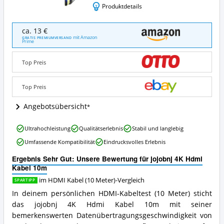
Produktdetails
jojobnj
ca. 13 €
4K
mit Amazon
GRATIS PREMIUMVERSAND
Prime
Hdmi
Kabel
10m
Top Preis
Angebote:
Wo
Top Preis
ist
dieses
Angebotsübersicht
HDMI
Kabel
(10
jojobnj
Ultrahochleistung
Qualitätserlebnis
Stabil und langlebig
Meter)
4K
Umfassende Kompatibilität
Eindrucksvolles Erlebnis
erhältlich?
Hdmi
Kabel
Ergebnis Sehr Gut: Unsere Bewertung für jojobnj 4K Hdmi
10m
Kabel 10m
Vorteile:
Was
im HDMI Kabel (10 Meter)-Vergleich
SPARTIPP
spricht
In deinem persönlichen HDMI-Kabeltest (10 Meter) sticht
für
das jojobnj 4K Hdmi Kabel 10m mit seiner
dieses
bemerkenswerten Datenübertragungsgeschwindigkeit von
HDMI