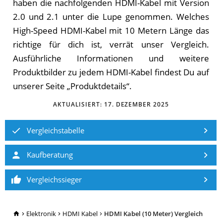
ha­ben die nachfolgenden HDMI-Kabel mit Version
2.0 und 2.1 unter die Lupe genommen. Wel­ches
High-Speed HDMI-Kabel mit 10 Metern Länge das
rich­ti­ge für dich ist, ver­rät un­ser Ver­gleich.
Ausführliche Informationen und weitere
Produktbilder zu jedem HDMI-Kabel findest Du auf
unserer Seite „Produktdetails“.
AKTUALISIERT:
17. DEZEMBER 2025
Vergleichstabelle
Kaufberatung
Vergleichssieger
TopRatgeber24.de
Elektronik
HDMI Kabel
HDMI Kabel (10 Meter) Vergleich