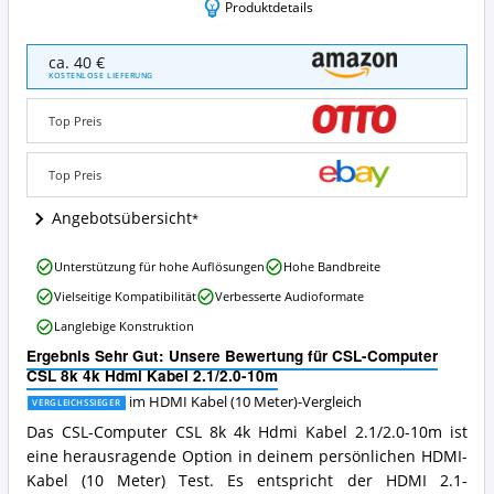
Produktdetails
CSL-
ca. 40 €
Computer
KOSTENLOSE LIEFERUNG
CSL
8k
Top Preis
4k
Hdmi
Kabel
Top Preis
2.1/2.0-
10m
Angebotsübersicht
Angebote:
Wo
CSL-
Unterstützung für hohe Auflösungen
Hohe Bandbreite
ist
Computer
dieses
Vielseitige Kompatibilität
Verbesserte Audioformate
CSL
HDMI
8k
Langlebige Konstruktion
Kabel
4k
(10
Ergebnis Sehr Gut: Unsere Bewertung für CSL-Computer
Hdmi
Meter)
CSL 8k 4k Hdmi Kabel 2.1/2.0-10m
Kabel
erhältlich?
2.1/2.0-
im HDMI Kabel (10 Meter)-Vergleich
VERGLEICHSSIEGER
10m
Das CSL-Computer CSL 8k 4k Hdmi Kabel 2.1/2.0-10m ist
Vorteile:
eine herausragende Option in deinem persönlichen HDMI-
Was
spricht
Kabel (10 Meter) Test. Es entspricht der HDMI 2.1-