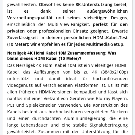
gewährleisten.
Obwohl es keine 8K-Unterstützung bietet,
ist es dank seiner außergewöhnlichen
Verarbeitungsqualität
und
seines vielseitigen Designs
,
einschließlich der Multi-View-Fähigkeit,
perfekt für den
privaten oder professionellen Einsatz geeignet
.
Erwarte
Zuverlässigkeit in deinem persönlichen HDMI-Kabel-Test
(10 Meter)
;
wir empfehlen es für jedes Multimedia-Setup
.
Nersligek 4K Hdmi Kabel 10M Zusammenfassung: Was
bietet dieses HDMI Kabel (10 Meter)?
Das Nersligek 4K Hdmi Kabel 10M ist ein vielseitiges HDMI-
Kabel, das Auflösungen von bis zu 4K (3840x2160p)
unterstützt und damit ideal für hochauflösenden
Videogenuss auf verschiedenen Plattformen ist. Es ist mit
allen früheren HDMI-Versionen kompatibel und lässt sich
nahtlos mit einer Vielzahl von Geräten wie Blu-ray-Playern,
PCs und Spielekonsolen verwenden. Die Konstruktion des
Kabels besteht aus hochbelastbaren vergoldeten Steckern
und einer durchdachten Aluminiumlegierung, die eine
lange Lebensdauer und eine stabile Signalübertragung
gewährleistet. Zusammen mit der Unterstützung für die