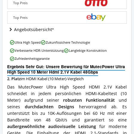
Speed
Top Preis
10
Meter
Hdmi
Top Preis
2.1V
Kabel
Angebotsübersicht
48Gbps
Angebote:
MutecPower
Ultra High Speed
Zukunftssichere Technologie
Wo
Ultra
ist
Verbesserte HDR-Unterstützung
Langlebige Konstruktion
High
dieses
Speed
Zufriedenheitsgarantie
HDMI
10
Kabel
Ergebnis Sehr Gut: Unsere Bewertung für MutecPower Ultra
Meter
(10
High Speed 10 Meter Hdmi 2.1V Kabel 48Gbps
Hdmi
Meter)
2.1V
2. Platz
im HDMI Kabel (10 Meter)-Vergleich
erhältlich?
Kabel
Das MutecPower Ultra High Speed HDMI 2.1V Kabel
48Gbps
schneidet in jedem persönlichen HDMI-Kabeltest (10
Vorteile:
Meter) aufgrund seiner
robusten Funktionalität
und
Was
spricht
seines
durchdachten Designs
hervorragend ab. Es
für
unterstützt bis zu 10K-Auflösungen bei 60 Hz mit einer
dieses
Bandbreite von 48 Gbit/s und garantiert so eine
HDMI
außergewöhnliche audiovisuelle Leistung
für moderne
Kabel
(10
Geräte. Die Einhaltung der HDMI 2.1-Standards in