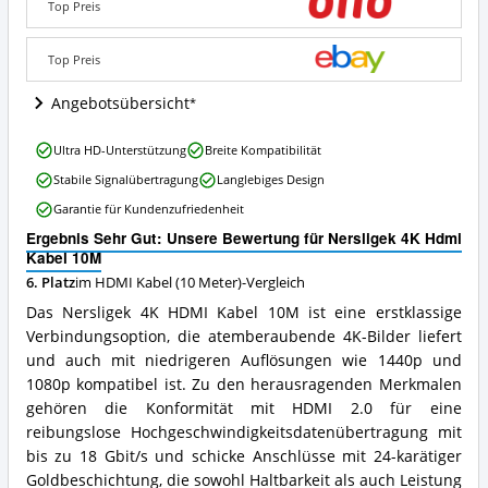
10M
Top Preis
Angebote:
Wo
Top Preis
ist
dieses
Angebotsübersicht
HDMI
Kabel
(10
Nersligek
Ultra HD-Unterstützung
Breite Kompatibilität
Meter)
4K
Stabile Signalübertragung
Langlebiges Design
erhältlich?
Hdmi
Kabel
Garantie für Kundenzufriedenheit
10M
Ergebnis Sehr Gut: Unsere Bewertung für Nersligek 4K Hdmi
Vorteile:
Kabel 10M
Was
spricht
6. Platz
im HDMI Kabel (10 Meter)-Vergleich
für
Das Nersligek 4K HDMI Kabel 10M ist eine erstklassige
dieses
Verbindungsoption, die atemberaubende 4K-Bilder liefert
HDMI
und auch mit niedrigeren Auflösungen wie 1440p und
Kabel
(10
1080p kompatibel ist. Zu den herausragenden Merkmalen
Meter)?
gehören die Konformität mit HDMI 2.0 für eine
reibungslose Hochgeschwindigkeitsdatenübertragung mit
bis zu 18 Gbit/s und schicke Anschlüsse mit 24-karätiger
Goldbeschichtung, die sowohl Haltbarkeit als auch Leistung