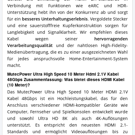
Meter)?
Verbindung mit Funktionen wie eARC und HDR-
Unterstützung hebt ihn von der Konkurrenz ab und sorgt
für ein
besseres Unterhaltungserlebnis
. Vergoldete Stecker
und eine sauerstofffreie Kupferkonstruktion sorgen für
Langlebigkeit und Signalklarheit. Wir empfehlen dieses
Kabel wegen seiner
hervorragenden
Verarbeitungsqualität
und der nahtlosen High-Fidelity-
Medienübertragung, die es zu einer ausgezeichneten Wahl
für jedes anspruchsvolle Home-Entertainment-System
macht.
MutecPower Ultra High Speed 10 Meter Hdmi 2.1V Kabel
48Gbps Zusammenfassung: Was bietet dieses HDMI Kabel
(10 Meter)?
Das MutecPower Ultra High Speed 10 Meter HDMI 2.1V
Kabel 48Gbps ist ein Hochleistungskabel, das für den
Anschluss verschiedener HDMI-kompatibler Geräte wie
Computer, Fernseher und Spielkonsolen entwickelt wurde
und sowohl Ultra HD 8K als auch 4K-Auflösungen
unterstützt. Es entspricht den neuesten HDMI 2.1-
Standards und ermöglicht Videoauflösungen bis zu