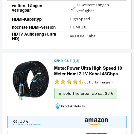
11 weitere Längen
weitere Längen
verfügbar
J
verfügbar
a
HDMI-Kabeltyp
High Speed
höchste HDMI-Version
HDMI 2.0
HDTV Auflösung (Ultra
4K HDMI Kabel
HD)
SEHR GUT
(
1,3
)
MutecPower Ultra High Speed 10
Meter Hdmi 2.1V Kabel 48Gbps
651
Erfahrungen
sofort lieferbar ab ca. 38 €
Produktdetails
MutecPower
ca. 38 €
Ultra
KOSTENLOSE LIEFERUNG
High