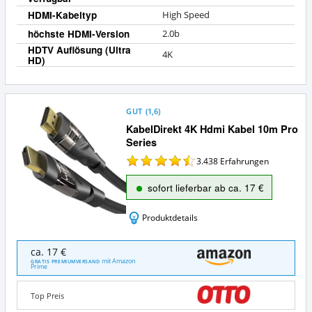
a
HDMI-Kabeltyp
High Speed
höchste HDMI-Version
2.0b
HDTV Auflösung (Ultra
4K
HD)
GUT
(
1,6
)
KabelDirekt 4K Hdmi Kabel 10m Pro
Series
3.438
Erfahrungen
sofort lieferbar ab ca. 17 €
Produktdetails
KabelDirekt
ca. 17 €
4K
mit Amazon
GRATIS PREMIUMVERSAND
Prime
Hdmi
Kabel
10m
Top Preis
Pro