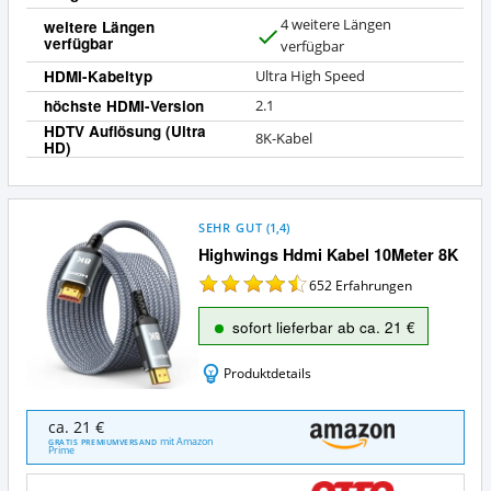
4 weitere Längen
weitere Längen
verfügbar
J
verfügbar
a
HDMI-Kabeltyp
Ultra High Speed
höchste HDMI-Version
2.1
HDTV Auflösung (Ultra
8K-Kabel
HD)
SEHR GUT
(
1,4
)
Highwings Hdmi Kabel 10Meter 8K
652
Erfahrungen
sofort lieferbar ab ca. 21 €
Produktdetails
Highwings
ca. 21 €
Hdmi
mit Amazon
GRATIS PREMIUMVERSAND
Prime
Kabel
10Meter