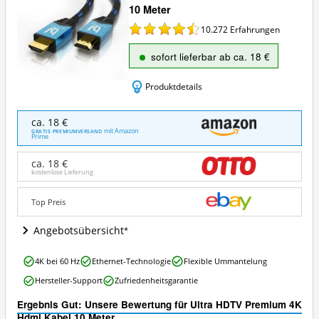
10 Meter
10.272
Erfahrungen
sofort lieferbar ab ca. 18 €
Produktdetails
Ultra
ca. 18 €
HDTV
mit Amazon
GRATIS PREMIUMVERSAND
Prime
Premium
4K
ca. 18 €
Hdmi
kostenlose Lieferung
Kabel
10
Top Preis
Meter
Angebote:
Angebotsübersicht
Wo
ist
dieses
Ultra
4K bei 60 Hz
Ethernet-Technologie
Flexible Ummantelung
HDMI
HDTV
Kabel
Hersteller-Support
Zufriedenheitsgarantie
Premium
(10
4K
Ergebnis Gut: Unsere Bewertung für Ultra HDTV Premium 4K
Meter)
Hdmi
Hdmi Kabel 10 Meter