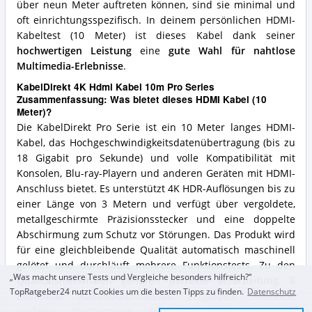
über neun Meter auftreten können, sind sie minimal und
oft einrichtungsspezifisch. In deinem persönlichen HDMI-
Kabeltest (10 Meter) ist dieses Kabel dank seiner
hochwertigen Leistung
eine
gute Wahl für nahtlose
Multimedia-Erlebnisse
.
KabelDirekt 4K Hdmi Kabel 10m Pro Series
Zusammenfassung: Was bietet dieses HDMI Kabel (10
Meter)?
Die KabelDirekt Pro Serie ist ein 10 Meter langes HDMI-
Kabel, das Hochgeschwindigkeitsdatenübertragung (bis zu
18 Gigabit pro Sekunde) und volle Kompatibilität mit
Konsolen, Blu-ray-Playern und anderen Geräten mit HDMI-
Anschluss bietet. Es unterstützt 4K HDR-Auflösungen bis zu
einer Länge von 3 Metern und verfügt über vergoldete,
metallgeschirmte Präzisionsstecker und eine doppelte
Abschirmung zum Schutz vor Störungen. Das Produkt wird
für eine gleichbleibende Qualität automatisch maschinell
gelötet und durchläuft mehrere Funktionstests. Zu den
„Was macht unsere Tests und Vergleiche besonders hilfreich?“
Qualitätsmerkmalen gehören perfekte Verarbeitung, 8
TopRatgeber24 nutzt Cookies um die besten Tipps zu finden.
Datenschutz
Millimeter Außendurchmesser, vergoldete Kontakte,
perfekte Abschirmung, Flexibilität und langlebige