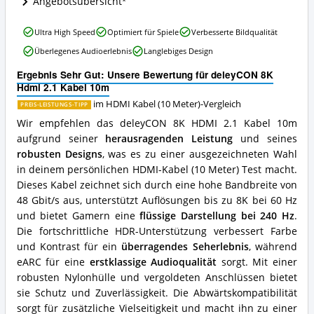
Angebotsübersicht
dieses
HDMI
deleyCON
Ultra High Speed
Optimiert für Spiele
Verbesserte Bildqualität
Kabel
8K
(10
Überlegenes Audioerlebnis
Langlebiges Design
Hdmi
Meter)
2.1
erhältlich?
Ergebnis Sehr Gut: Unsere Bewertung für deleyCON 8K
Kabel
Hdmi 2.1 Kabel 10m
10m
Vorteile:
im HDMI Kabel (10 Meter)-Vergleich
PREIS-LEISTUNGS-TIPP
Was
Wir empfehlen das deleyCON 8K HDMI 2.1 Kabel 10m
spricht
aufgrund seiner
herausragenden Leistung
und seines
für
robusten Designs
, was es zu einer ausgezeichneten Wahl
dieses
HDMI
in deinem persönlichen HDMI-Kabel (10 Meter) Test macht.
Kabel
Dieses Kabel zeichnet sich durch eine hohe Bandbreite von
(10
48 Gbit/s aus, unterstützt Auflösungen bis zu 8K bei 60 Hz
Meter)?
und bietet Gamern eine
flüssige Darstellung bei 240 Hz
.
Die fortschrittliche HDR-Unterstützung verbessert Farbe
und Kontrast für ein
überragendes Seherlebnis
, während
eARC für eine
erstklassige Audioqualität
sorgt. Mit einer
robusten Nylonhülle und vergoldeten Anschlüssen bietet
sie Schutz und Zuverlässigkeit. Die Abwärtskompatibilität
sorgt für zusätzliche Vielseitigkeit und macht ihn zu einer