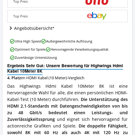
8K
Top Preis
Angebote:
Wo
Top Preis
ist
dieses
Angebotsübersicht
HDMI
Kabel
(10
Highwings
Ultra High Speed
Außergewöhnliche Auflösung
Meter)
Hdmi
Optimiert für Spiele
Hervorragende Verarbeitungsqualität
erhältlich?
Kabel
10Meter
Zuverlässige Unterstützung
8K
Ergebnis Sehr Gut: Unsere Bewertung für Highwings Hdmi
Vorteile:
Kabel 10Meter 8K
Was
spricht
4. Platz
im HDMI Kabel (10 Meter)-Vergleich
für
Das Highwings Hdmi Kabel 10Meter 8K ist eine
dieses
hervorragende Wahl für alle, die einen persönlichen HDMI-
HDMI
Kabel-Test (10 Meter) durchführen.
Die Unterstützung des
Kabel
(10
HDMI 2.1-Standards mit Datengeschwindigkeiten von bis
Meter)?
zu 48 Gbit/s bedeutet einen Leistungs- und
Zuverlässigkeitssprung
und eignet sich hervorragend für
actionreiche Grafiken und Spiele.
Die doppelte Fähigkeit,
sowohl 8K mit 60 Hz als auch 4K mit 120 Hz zu