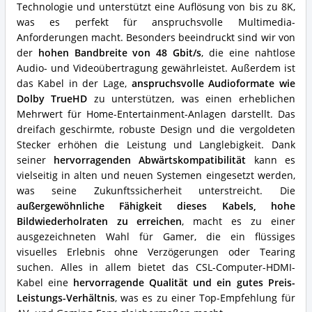
für
Technologie und unterstützt eine Auflösung von bis zu 8K,
dieses
was es perfekt für anspruchsvolle Multimedia-
HDMI
Anforderungen macht. Besonders beeindruckt sind wir von
Kabel
der
hohen Bandbreite von 48 Gbit/s
, die eine nahtlose
(10
Meter)?
Audio- und Videoübertragung gewährleistet. Außerdem ist
das Kabel in der Lage,
anspruchsvolle Audioformate wie
Dolby TrueHD
zu unterstützen, was einen erheblichen
Mehrwert für Home-Entertainment-Anlagen darstellt. Das
dreifach geschirmte, robuste Design und die vergoldeten
Stecker erhöhen die Leistung und Langlebigkeit. Dank
seiner
hervorragenden Abwärtskompatibilität
kann es
vielseitig in alten und neuen Systemen eingesetzt werden,
was seine Zukunftssicherheit unterstreicht. Die
außergewöhnliche Fähigkeit dieses Kabels, hohe
Bildwiederholraten zu erreichen
, macht es zu einer
ausgezeichneten Wahl für Gamer, die ein flüssiges
visuelles Erlebnis ohne Verzögerungen oder Tearing
suchen. Alles in allem bietet das CSL-Computer-HDMI-
Kabel eine
hervorragende Qualität und ein gutes Preis-
Leistungs-Verhältnis
, was es zu einer Top-Empfehlung für