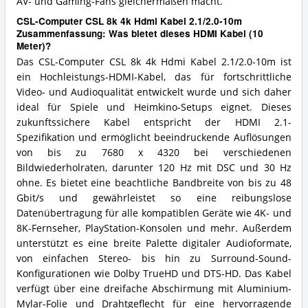
AV- und Gaming-Fans gleichermaßen macht.
CSL-Computer CSL 8k 4k Hdmi Kabel 2.1/2.0-10m
Zusammenfassung: Was bietet dieses HDMI Kabel (10
Meter)?
Das CSL-Computer CSL 8k 4k Hdmi Kabel 2.1/2.0-10m ist
ein Hochleistungs-HDMI-Kabel, das für fortschrittliche
Video- und Audioqualität entwickelt wurde und sich daher
ideal für Spiele und Heimkino-Setups eignet. Dieses
zukunftssichere Kabel entspricht der HDMI 2.1-
Spezifikation und ermöglicht beeindruckende Auflösungen
von bis zu 7680 x 4320 bei verschiedenen
Bildwiederholraten, darunter 120 Hz mit DSC und 30 Hz
ohne. Es bietet eine beachtliche Bandbreite von bis zu 48
Gbit/s und gewährleistet so eine reibungslose
Datenübertragung für alle kompatiblen Geräte wie 4K- und
8K-Fernseher, PlayStation-Konsolen und mehr. Außerdem
unterstützt es eine breite Palette digitaler Audioformate,
von einfachen Stereo- bis hin zu Surround-Sound-
Konfigurationen wie Dolby TrueHD und DTS-HD. Das Kabel
verfügt über eine dreifache Abschirmung mit Aluminium-
Mylar-Folie und Drahtgeflecht für eine hervorragende