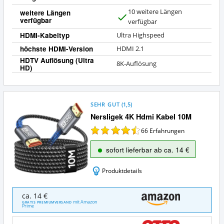
10 weitere Längen
weitere Längen
verfügbar
J
verfügbar
a
HDMI-Kabeltyp
Ultra Highspeed
höchste HDMI-Version
HDMI 2.1
HDTV Auflösung (Ultra
8K-Auflösung
HD)
SEHR GUT
(
1,5
)
Nersligek 4K Hdmi Kabel 10M
66
Erfahrungen
sofort lieferbar ab ca. 14 €
Produktdetails
Nersligek
ca. 14 €
4K
mit Amazon
GRATIS PREMIUMVERSAND
Prime
Hdmi
Kabel