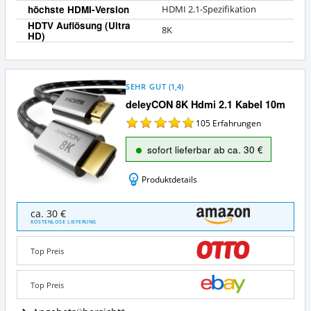
höchste HDMI-Version
HDMI 2.1-Spezifikation
HDTV Auflösung (Ultra
8K
HD)
SEHR GUT
(
1,4
)
deleyCON 8K Hdmi 2.1 Kabel 10m
105
Erfahrungen
sofort lieferbar ab ca. 30 €
Produktdetails
deleyCON
ca. 30 €
8K
KOSTENLOSE LIEFERUNG
Hdmi
2.1
Top Preis
Kabel
10m
Angebote:
Top Preis
Wo
ist