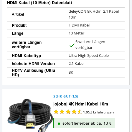
HDMI Kabel (10 Meter) Datenblatt
deleyCON 8K Hdmi 2.1 Kabel
Artikel
10m
Produkt
HDMI Kabel
Länge
10 Meter
6 weitere Längen
weitere Längen
verfügbar
J
verfügbar
a
HDMI-Kabeltyp
Ultra High Speed Cable
höchste HDMI-Version
2.1 Kabel
HDTV Auflösung (Ultra
8K
HD)
SEHR GUT
(
1,5
)
jojobnj 4K Hdmi Kabel 10m
1.952
Erfahrungen
sofort lieferbar ab ca. 13 €