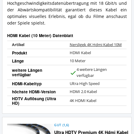
Hochgeschwindigkeitsdatenübertragung mit 18 Gbit/s und
der Abwärtskompatibilität garantiert dieses Kabel ein
optimales visuelles Erlebnis, egal ob du Filme anschaust
oder Spiele spielst.
HDMI Kabel (10 Meter) Datenblatt
Artikel
Nersligek 4K Hdmi Kabel 10M
Produkt
HDMI Kabel
Länge
10 Meter
4 weitere Längen
weitere Längen
verfügbar
J
verfügbar
a
HDMI-Kabeltyp
Ultra High Speed
höchste HDMI-Version
HDMI 2.0 Kabel
HDTV Auflösung (Ultra
4K HDMI Kabel
HD)
GUT
(
1,6
)
Ultra HDTV Premium 4K Hdmi Kabel