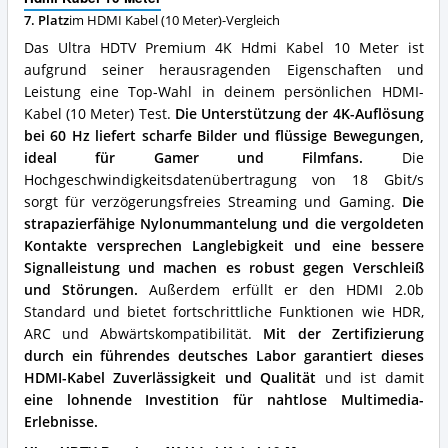
erhältlich?
Kabel
7. Platz
im HDMI Kabel (10 Meter)-Vergleich
10
Meter
Das Ultra HDTV Premium 4K Hdmi Kabel 10 Meter ist
Vorteile:
aufgrund seiner herausragenden Eigenschaften und
Was
Leistung eine Top-Wahl in deinem persönlichen HDMI-
spricht
für
Kabel (10 Meter) Test.
Die Unterstützung der 4K-Auflösung
dieses
bei 60 Hz liefert scharfe Bilder und flüssige Bewegungen,
HDMI
ideal für Gamer und Filmfans.
Die
Kabel
Hochgeschwindigkeitsdatenübertragung von 18 Gbit/s
(10
sorgt für verzögerungsfreies Streaming und Gaming.
Die
Meter)?
strapazierfähige Nylonummantelung und die vergoldeten
Kontakte versprechen Langlebigkeit und eine bessere
Signalleistung und machen es robust gegen Verschleiß
und Störungen.
Außerdem erfüllt er den HDMI 2.0b
Standard und bietet fortschrittliche Funktionen wie HDR,
ARC und Abwärtskompatibilität.
Mit der Zertifizierung
durch ein führendes deutsches Labor garantiert dieses
HDMI-Kabel Zuverlässigkeit und Qualität
und ist damit
eine lohnende Investition für nahtlose Multimedia-
Erlebnisse.