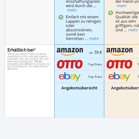
Anschaffungspreis
der Hand un
wird durch die …
mehr
mehr
Hochwertig
Einfach mit einem
Qualität: die
Lappen zu reinigen
ist aus sehr
oder
griffigem, r
abzutrocknen,
und …
mehr
somit kein
Verrotten …
mehr
Erhältlich bei
55 €
ca.
Top Preis
Top Preis
Angebotsübersicht
Angebotsübers