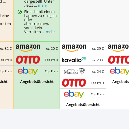
d …
dargestellt. Unter
„Jetzt …
mehr
e
Einfach mit einem
 Leine
Lappen zu reinigen
oder
obusten
abzutrocknen,
somit kein
Verrotten …
mehr
32 €
20 €
29 €
ca.
ca.
ca.
23 €
Top Preis
Top Preis
ca.
24 €
Top Preis
Top Preis
ca.
icht
Angebotsübersicht
Angebots
Top Preis
Top Preis
Angebotsübersicht