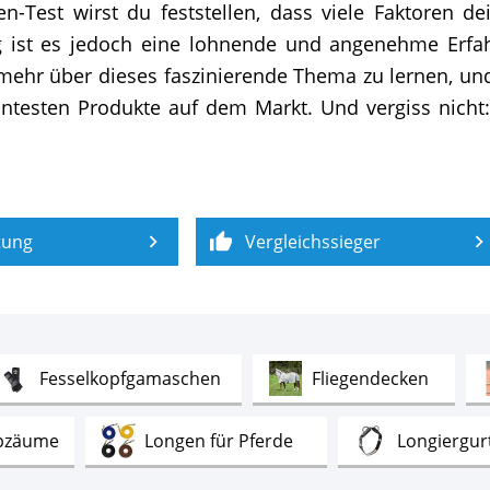
-Test wirst du feststellen, dass viele Faktoren d
ng ist es jedoch eine lohnende und angenehme Erfah
ehr über dieses faszinierende Thema zu lernen, und 
ntesten Produkte auf dem Markt. Und vergiss nicht: 
tung
Vergleichssieger
Test
Test
Fesselkopfgamaschen
Fliegendecken
Test
Test
pzäume
Longen für Pferde
Longiergur