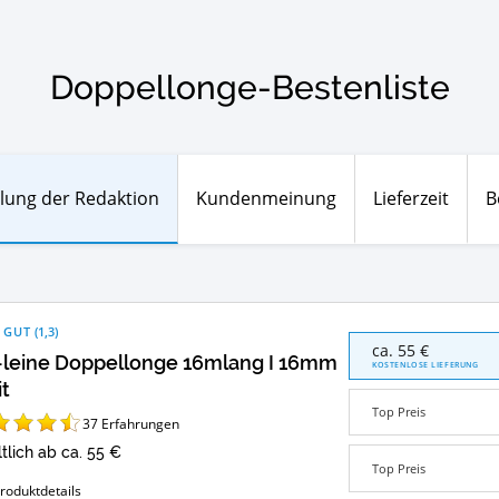
Doppellonge-Bestenliste
lung der Redaktion
Kundenmeinung
Lieferzeit
B
 GUT
(
1,3
)
bio-
ca. 55 €
-leine Doppellonge 16mlang I 16mm
leine
KOSTENLOSE LIEFERUNG
Doppellonge
it
16mlang
Top Preis
I
37
Erfahrungen
16mm
ltlich ab ca. 55 €
breit
Top Preis
Angebote:
roduktdetails