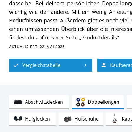
dasselbe. Bei deinem persönlichen Doppellongen
wichtig wie der andere. Mit ein wenig Anleitu
Bedürfnissen passt. Außerdem gibt es noch viel m
einen umfassenden Überblick über die interessa
findest du auf unserer Seite „Produktdetails“.
AKTUALISIERT:
22. MAI 2025
Vergleichstabelle
Kaufbera
Test
Test
Abschwitzdecken
Doppellongen
Test
Test
Hufglocken
Hufschuhe
Kap