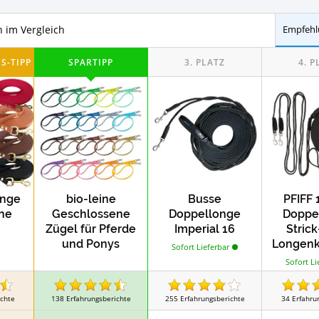
Test
Test
Test
ferde
Reitchaps
Reithalfter
n im Vergleich
Empfehl
Test
Test
Test
Stallmatten
Stangengebisse
Test
Test
räte
Heuraufen
Inhalatoren für Pferde
onge
bio-leine
Busse
PFIFF 
ine
Geschlossene
Doppellonge
Doppe
Zügel für Pferde
Imperial 16
Strick
und Ponys
Longenk
Sofort Lieferbar
i
Sofort Li
ichte
138
Erfahrungsberichte
255
Erfahrungsberichte
34
Erfahru