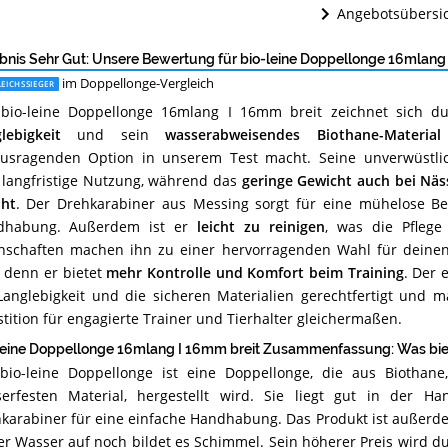
Wo
Angebotsübersi
ist
diese
Doppellonge
bnis Sehr Gut: Unsere Bewertung für bio-leine Doppellonge 16mlang
erhältlich?
im Doppellonge-Vergleich
EICHSSIEGER
bio-leine Doppellonge 16mlang I 16mm breit zeichnet sich d
lebigkeit
und sein
wasserabweisendes Biothane-Material
usragenden Option in unserem Test macht. Seine unverwüstlich
 langfristige Nutzung, während das
geringe Gewicht auch bei Näs
ht
. Der Drehkarabiner aus Messing sorgt für eine mühelose Bef
dhabung. Außerdem ist er
leicht zu reinigen
, was die Pflege 
nschaften machen ihn zu einer hervorragenden Wahl für deinen
, denn er bietet
mehr Kontrolle und Komfort beim Training
. Der 
Langlebigkeit und die sicheren Materialien gerechtfertigt und m
stition für engagierte Trainer und Tierhalter gleichermaßen.
leine Doppellonge 16mlang I 16mm breit Zusammenfassung: Was bie
bio-leine Doppellonge ist eine Doppellonge, die aus Biothan
erfesten Material, hergestellt wird. Sie liegt gut in der 
karabiner für eine einfache Handhabung. Das Produkt ist außerde
r Wasser auf noch bildet es Schimmel. Sein höherer Preis wird du