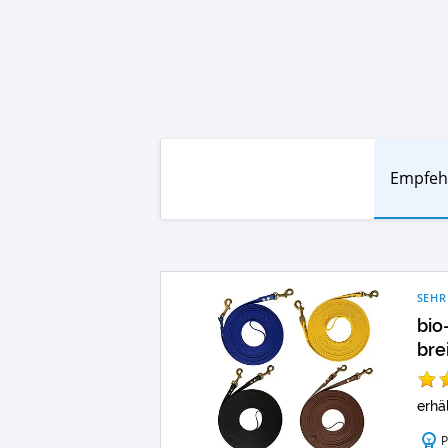
Empfeh
SEHR
bio
bre
erhä
P