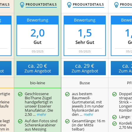
TAILS
PRODUKTDETAILS
PRODUKTDETAILS
PRODU
g
Bewertung
Bewertung
Bewe
2,0
1,5
1
Gut
Sehr Gut
G
05/2025
05/2025
05/
€
ca.
20 €
ca.
29 €
ca.
ot
Zum Angebot
Zum Angebot
Zum A
bio-leine
Busse
PF
rtigte
Geschlossene
aus bestem
Doppel
BioThane Zügel
Baumwoll-
strapaz
rleine
handgefertigt in
Gurtmaterial, mit
Strick 
laufe
unseer Essener
jeweils 3 m runder
Longen
Manufaktur. Die
Nylonkordel an
Kombin
2,50 …
mehr
den …
mehr
Länge:
 liegt
Auf den Fotos sind
Gesamtlänge: 16 m
Kordell
eine
Scherenkarabiner
(in der Mitte
2,70 M
hm in
aus Messing
teilbar)