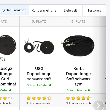
Test
Sicherheitshalfter
ung der Redaktion
Kundenmeinung
Lieferzeit
Bestpreis
Test
Test
Transportgamaschen
Trensen
Test
101092
USG
Kerbl
W
llonge
Doppellonge
Doppellonge
Lo
-Gurt-
schwarz soft
Soft schwarz
sc
ombinat
17m
Schnell Lieferbar
Liefe
on
Sofort Lieferbar
eferbar
ngsberichte
36
Erfahrungsberichte
70
Erfahrungsberichte
43
E