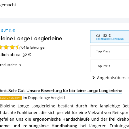
gemacht.
 GUT
(
1,4
)
bio-
ca. 32 €
-leine Longe Longierleine
leine
KOSTENLOSE LIEFERUNG
Longe
64
Erfahrungen
Longierleine
Top Preis
Angebote:
ltlich ab ca. 32 €
Wo
ist
roduktdetails
Top Preis
diese
Doppellonge
Angebotsübersi
erhältlich?
bnis Sehr Gut: Unsere Bewertung für bio-leine Longe Longierleine
im Doppellonge-Vergleich
-LEISTUNGS-TIPP
Bioleine Longe Longierleine besticht durch ihre langlebige Be
hdachte Funktionen, die sich perfekt für eine Vielzahl von Reitspor
gefallen uns die
ergonomische Handschlaufe
und der
frei dreh
ueme und reibungslose Handhabung
bei längeren Trainingse