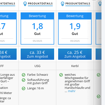
KTDETAILS
PRODUKTDETAILS
PRODUKTDETAILS
P
rtung
Bewertung
Bewertung
,7
1,8
1,9
ut
Gut
Gut
2025
05/2025
05/2025
24 €
ca.
33 €
ca.
25 €
ngebot
Zum Angebot
Zum Angebot
Z
IFF
USG
Kerbl
 Longe aus
Farbe: Schwarz
weiches
N
ierfähiger
Mischgewebe für
v
Softausführung
– Gurt –
angenehmen Griff
E
mit guten Griff
 –
mit großer
h
ation
Handschlaufe und
A
Länge: 16 m
…
mehr
…
 16 Meter
A
änge: ca
w
eter
a