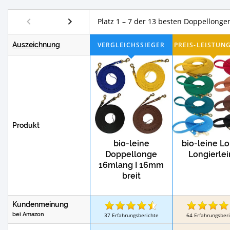
Test
Longierpeitschen
Regendecken für P
Platz 1 – 7 der 13 besten Doppellonge
Test
Sicherheitsbügel
Springgamaschen
Auszeichnung
Test
Weidezaungeräte
Solar Weidezaunge
Produkt
bio-leine
bio-leine L
Doppellonge
Longierle
16mlang I 16mm
breit
Kundenmeinung
bei Amazon
37
Erfahrungsberichte
64
Erfahrungsber