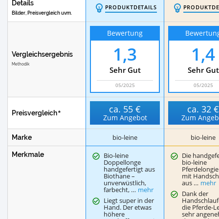
Details
PRODUKTDETAILS
PRODUKTDE
Bilder, Preisvergleich uvm.
Bewertung
Bewertun
1,3
1,4
Vergleichsergebnis
Methodik
Sehr Gut
Sehr Gut
05/2025
05/2025
ca.
55 €
ca.
32 
Preisvergleich
Zum Angebot
Zum Angeb
bio-leine
bio-leine
Marke
Merkmale
Bio-leine
Die handgefe
Doppellonge
bio-leine
handgefertigt aus
Pferdelongie
Biothane –
mit Handsch
unverwüstlich,
aus …
mehr
farbecht, …
mehr
Dank der
Liegt super in der
Handschlaufe
Hand. Der etwas
die Pferde-L
höhere
sehr angene