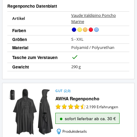
Regenponcho Datenblatt
Vaude Valdipino Poncho
Artikel
Marine
Farben
Größen
S - XXL
Material
Polyamid / Polyurethan
Tasche zum Verstauen
J
a
Gewicht
290 g
GUT
(
2,0
)
AWHA Regenponcho
2.199
Erfahrungen
sofort lieferbar ab ca. 30 €
Produktdetails