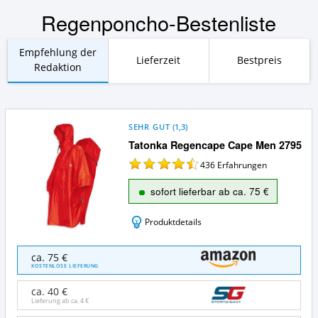
Regenponcho-Bestenliste
Empfehlung der
Lieferzeit
Bestpreis
Redaktion
SEHR GUT
(
1,3
)
Tatonka Regencape Cape Men 2795
436
Erfahrungen
sofort lieferbar ab ca. 75 €
Produktdetails
Tatonka
ca. 75 €
Regencape
KOSTENLOSE LIEFERUNG
Cape
Men
ca. 40 €
2795
Lieferung ab ca.
4 €
Angebote: