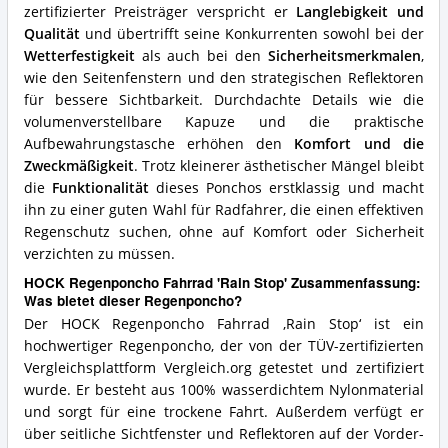
zertifizierter Preisträger verspricht er
Langlebigkeit und
Qualität
und übertrifft seine Konkurrenten sowohl bei der
Wetterfestigkeit
als auch bei den
Sicherheitsmerkmalen
,
wie den Seitenfenstern und den strategischen Reflektoren
für bessere Sichtbarkeit. Durchdachte Details wie die
volumenverstellbare Kapuze und die praktische
Aufbewahrungstasche erhöhen den
Komfort und die
Zweckmäßigkeit
. Trotz kleinerer ästhetischer Mängel bleibt
die
Funktionalität
dieses Ponchos erstklassig und macht
ihn zu einer guten Wahl für Radfahrer, die einen effektiven
Regenschutz suchen, ohne auf Komfort oder Sicherheit
verzichten zu müssen.
HOCK Regenponcho Fahrrad 'Rain Stop' Zusammenfassung:
Was bietet dieser Regenponcho?
Der HOCK Regenponcho Fahrrad ‚Rain Stop‘ ist ein
hochwertiger Regenponcho, der von der TÜV-zertifizierten
Vergleichsplattform Vergleich.org getestet und zertifiziert
wurde. Er besteht aus 100% wasserdichtem Nylonmaterial
und sorgt für eine trockene Fahrt. Außerdem verfügt er
über seitliche Sichtfenster und Reflektoren auf der Vorder-