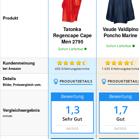
Produkt
Tatonka
Vaude Valdipino
Regencape Cape
Poncho Marine
Men 2795
Sofort Lieferbar
Sofort Lieferbar
Kundenmeinung
bei Amazon
436
Erfahrungsberichte
1.635
Erfahrungsbericht
Details
PRODUKTDETAILS
PRODUKTDETAIL
Bilder, Preisvergleich uvm.
Bewertung
Bewertung
1,3
1,7
Vergleichsergebnis
Methodik
Sehr Gut
Gut
04/2025
04/2025