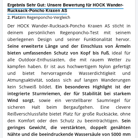
Poncho
Ergebnis Sehr Gut: Unsere Bewertung für HOCK Wander-
Kraxen
Rucksack-Poncho Kraxen AS
AS
2. Platz
im Regenponcho-Vergleich
Vorteile:
Was
Der HOCK Wander-Rucksack-Poncho Kraxen AS sticht in
spricht
deinem persönlichen Regenponcho-Test mit seinem
für
überlegenen Design und seiner Funktionalität hervor.
diesen
Regenponcho?
Seine erweiterte Länge und der Einschluss von Ärmeln
bieten umfassenden Schutz von Kopf bis Fuß
, ideal für
alle Outdoor-Enthusiasten, die mit rauem Wetter zu
kämpfen haben. Er ist aus hochwertigem Nylon gefertigt
und bietet hervorragende Wasserdichtigkeit und
Atmungsaktivität, sodass sich auf langen Wanderungen
kein Schweiß bildet.
Ein besonderes Highlight ist der
integrierte Sturmriemen, der für Stabilität bei starkem
Wind sorgt
, sowie ein verstellbarer Saumriegel für
sicheren Halt beim Bergaufgehen. Eine clevere
Reißverschlussfalte bietet Platz für große Rucksäcke, ohne
den Komfort oder den Schutz zu beeinträchtigen.
Sein
geringes Gewicht, die verstärkten, doppelt genähten
Nähte und die beeindruckende Wassersäule von 5000 mm