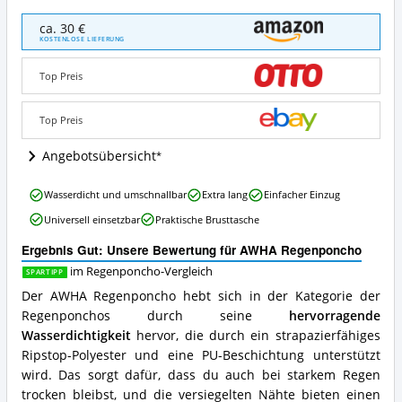
AWHA
ca. 30 €
Regenponcho
KOSTENLOSE LIEFERUNG
Angebote:
Wo
Top Preis
ist
dieser
Regenponcho
Top Preis
erhältlich?
Angebotsübersicht
AWHA
Wasserdicht und umschnallbar
Extra lang
Einfacher Einzug
Regenponcho
Universell einsetzbar
Praktische Brusttasche
Vorteile:
Was
Ergebnis Gut: Unsere Bewertung für AWHA Regenponcho
spricht
für
im Regenponcho-Vergleich
SPARTIPP
diesen
Der AWHA Regenponcho hebt sich in der Kategorie der
Regenponcho?
Regenponchos durch seine
hervorragende
Wasserdichtigkeit
hervor, die durch ein strapazierfähiges
Ripstop-Polyester und eine PU-Beschichtung unterstützt
wird. Das sorgt dafür, dass du auch bei starkem Regen
trocken bleibst, und die versiegelten Nähte bieten einen