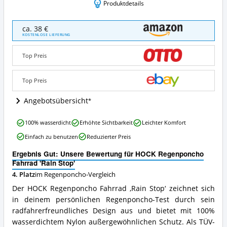
Produktdetails
HOCK
ca. 38 €
Regenponcho
KOSTENLOSE LIEFERUNG
Fahrrad
'Rain
Top Preis
Stop'
Angebote:
Wo
Top Preis
ist
dieser
Angebotsübersicht
Regenponcho
erhältlich?
HOCK
100% wasserdicht
Erhöhte Sichtbarkeit
Leichter Komfort
Regenponcho
Einfach zu benutzen
Reduzierter Preis
Fahrrad
'Rain
Ergebnis Gut: Unsere Bewertung für HOCK Regenponcho
Stop'
Fahrrad 'Rain Stop'
Vorteile:
4. Platz
im Regenponcho-Vergleich
Was
spricht
Der HOCK Regenponcho Fahrrad ‚Rain Stop‘ zeichnet sich
für
in deinem persönlichen Regenponcho-Test durch sein
diesen
radfahrerfreundliches Design aus und bietet mit 100%
Regenponcho?
wasserdichtem Nylon außergewöhnlichen Schutz. Als TÜV-