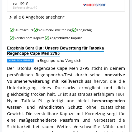
Wo
ca. 69 €
Lieferung ab ca.
4 €
ist
dieser
alle 8 Angebote ansehen
Regenponcho
erhältlich?
Tatonka
Sturmschutz
Volumen-Erweiterung
Langlebig
Regencape
Verstellbare Kapuze
Abgeschirmte Kapuze
Cape
Men
Ergebnis Sehr Gut: Unsere Bewertung für Tatonka
2795
Regencape Cape Men 2795
Vorteile:
Was
im Regenponcho-Vergleich
VERGLEICHSSIEGER
spricht
Der Tatonka Regencape Cape Men 2795 sticht in deinem
für
persönlichen Regenponcho-Test durch seine
innovative
diesen
Volumenerweiterung mit Reißverschluss
hervor, die die
Regenponcho?
Unterbringung eines Rucksacks ermöglicht und dich
gleichzeitig trocken hält. Er ist aus strapazierfähigem 190T
Nylon Taffeta PU gefertigt und bietet
hervorragenden
wasser- und winddichten Schutz
ohne zusätzliches
Gewicht. Die verstellbare Kapuze mit Kordelzug sorgt für
eine
maßgeschneiderte Passform
und verbessert die
Sichtbarkeit bei rauem Wetter. Verschweißte Nähte und