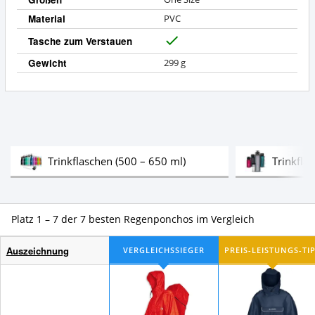
Material
PVC
Tasche zum Verstauen
J
a
Gewicht
299 g
Test
Trinkflaschen (500 – 650 ml)
Trinkfla
Platz 1 – 7 der 7 besten Regenponchos im Vergleich
Auszeichnung