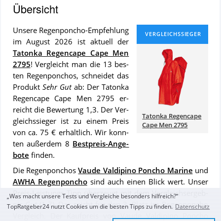
Übersicht
Un­se­re Regenponcho-Emp­feh­lung
im August 2026 ist ak­tu­ell der
Tatonka Regencape Cape Men
2795
! Ver­gleicht man die 13 bes­
ten Regenponchos, schnei­det das
Pro­dukt
Sehr Gut
ab: Der Tatonka
Regencape Cape Men 2795 er­
reicht die Be­wer­tung 1,3. Der Ver­
Tatonka Regencape
gleichs­sie­ger ist zu ei­nem Preis
Cape Men 2795
von ca. 75 € er­hält­lich. Wir konn­
ten au­ßer­dem 8
Best­preis-An­ge­
bo­te
fin­den.
Die Regenponchos
Vaude Valdipino Poncho Marine
und
AWHA Regenponcho
sind auch ei­nen Blick wert. Un­ser
Preis-Leis­tungs-Tipp über­zeugt mit dem Ver­gleich­s­er­geb­
„Was macht unsere Tests und Vergleiche besonders hilfreich?“
nis
Gut
(1,7). Das reicht für den 3. Platz im Regenponcho
TopRatgeber24 nutzt Cookies um die besten Tipps zu finden.
Datenschutz
Vergleich. Der Kauf­preis von Vaude Valdipino Poncho