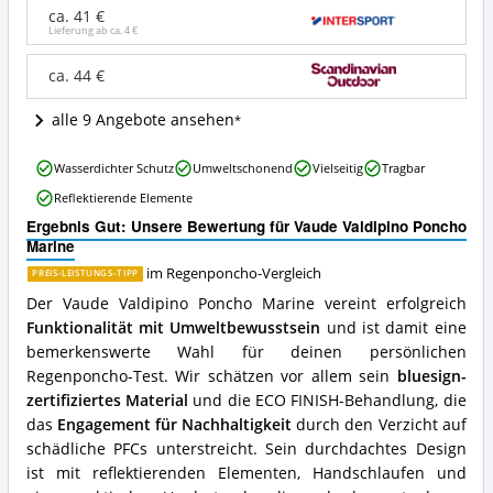
Marine
ca. 41 €
Angebote:
Lieferung ab ca.
4 €
Wo
ist
ca. 44 €
dieser
Regenponcho
alle 9 Angebote ansehen
erhältlich?
Vaude
Wasserdichter Schutz
Umweltschonend
Vielseitig
Tragbar
Valdipino
Reflektierende Elemente
Poncho
Marine
Ergebnis Gut: Unsere Bewertung für Vaude Valdipino Poncho
Vorteile:
Marine
Was
im Regenponcho-Vergleich
PREIS-LEISTUNGS-TIPP
spricht
für
Der Vaude Valdipino Poncho Marine vereint erfolgreich
diesen
Funktionalität mit Umweltbewusstsein
und ist damit eine
Regenponcho?
bemerkenswerte Wahl für deinen persönlichen
Regenponcho-Test. Wir schätzen vor allem sein
bluesign-
zertifiziertes Material
und die ECO FINISH-Behandlung, die
das
Engagement für Nachhaltigkeit
durch den Verzicht auf
schädliche PFCs unterstreicht. Sein durchdachtes Design
ist mit reflektierenden Elementen, Handschlaufen und