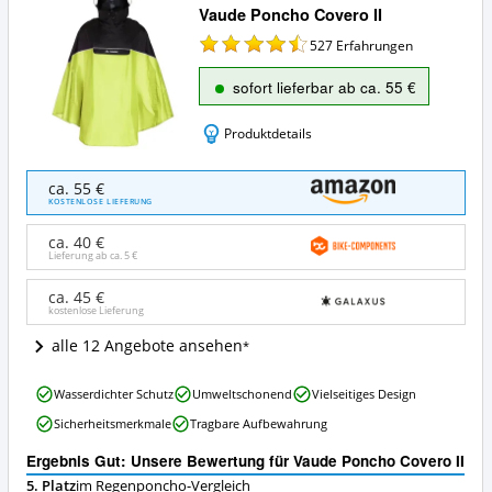
Vaude Poncho Covero II
527
Erfahrungen
sofort lieferbar ab ca. 55 €
Produktdetails
Vaude
ca. 55 €
Poncho
KOSTENLOSE LIEFERUNG
Covero
II
ca. 40 €
Angebote:
Lieferung ab ca.
5 €
Wo
ist
ca. 45 €
kostenlose Lieferung
dieser
Regenponcho
alle 12 Angebote ansehen
erhältlich?
Vaude
Wasserdichter Schutz
Umweltschonend
Vielseitiges Design
Poncho
Sicherheitsmerkmale
Tragbare Aufbewahrung
Covero
II
Ergebnis Gut: Unsere Bewertung für Vaude Poncho Covero II
Vorteile:
5. Platz
im Regenponcho-Vergleich
Was