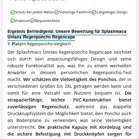
Splashmacs
Schutz bei jedem Wetter
Vielseitige Passform
Langlebiges Design
Unisex
Praktisch
Bequemlichkeit
Regenponcho
Regencape
Ergebnis Befriedigend: Unsere Bewertung für Splashmacs
Vorteile:
Unisex Regenponcho Regencape
Was
7. Platz
im Regenponcho-Vergleich
spricht
für
Der Splashmacs Unisex Regenponcho Regencape zeichnet
diesen
sich durch sein anpassungsfähiges Design und seine
Regenponcho?
robuste Funktionalität aus, was ihn zu einem wertvollen
Anwärter in deinem persönlichen Regenponcho-Test
macht.
Wir schätzen die Vielseitigkeit des Ponchos
, der in
verschiedenen Größen bis 2XL getragen werden kann und
somit für eine Vielzahl von Nutzern bequem ist.
Die
strapazierfähige, leichte PVC-Konstruktion bietet
zuverlässigen Regenschutz
, während das doppelte
Druckknopfsystem die Möglichkeit bietet, den Poncho auch
als Bodenplane zu verwenden, was seine Vielseitigkeit
unterstreicht.
Die praktische Kapuze mit Kordelzug und
die sichere Befestigung mit Druckknöpfen sorgen für