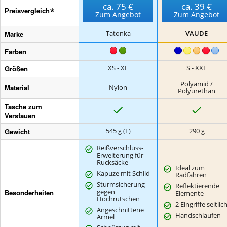
ca.
75 €
ca.
39 €
Preisvergleich
Zum Angebot
Zum Angebot
Marke
Tatonka
VAUDE
Farben
Größen
XS - XL
S - XXL
Polyamid /
Material
Nylon
Polyurethan
Tasche zum
J
J
a
a
Verstauen
Gewicht
545 g (L)
290 g
Reißverschluss-
Erweiterung für
Rucksäcke
Ideal zum
Kapuze mit Schild
Radfahren
Sturmsicherung
Reflektierende
Besonderheiten
gegen
Elemente
Hochrutschen
2 Eingriffe seitlic
Angeschnittene
Handschlaufen
Ärmel