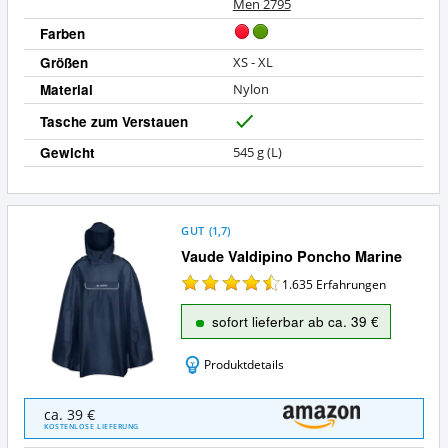
Men 2795
Farben
Größen
XS - XL
Material
Nylon
Tasche zum Verstauen
J
a
Gewicht
545 g (L)
GUT
(
1,7
)
Vaude Valdipino Poncho Marine
1.635
Erfahrungen
sofort lieferbar ab ca. 39 €
Produktdetails
Vaude
ca. 39 €
Valdipino
KOSTENLOSE LIEFERUNG
Poncho