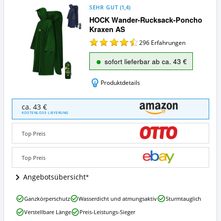
SEHR GUT
(
1,4
)
HOCK Wander-Rucksack-Poncho
Kraxen AS
296
Erfahrungen
sofort lieferbar ab ca. 43 €
Produktdetails
HOCK
ca. 43 €
Wander-
KOSTENLOSE LIEFERUNG
Rucksack-
Poncho
Top Preis
Kraxen
AS
Angebote:
Top Preis
Wo
ist
Angebotsübersicht
dieser
Regenponcho
HOCK
Ganzkörperschutz
Wasserdicht und atmungsaktiv
Sturmtauglich
erhältlich?
Wander-
Verstellbare Länge
Preis-Leistungs-Sieger
Rucksack-