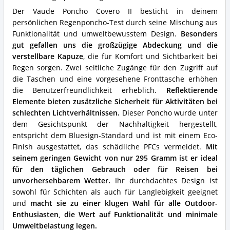
spricht
Der Vaude Poncho Covero II besticht in deinem
für
persönlichen Regenponcho-Test durch seine Mischung aus
diesen
Funktionalität und umweltbewusstem Design.
Besonders
Regenponcho?
gut gefallen uns die großzügige Abdeckung und die
verstellbare Kapuze
, die für Komfort und Sichtbarkeit bei
Regen sorgen. Zwei seitliche Zugänge für den Zugriff auf
die Taschen und eine vorgesehene Fronttasche erhöhen
die Benutzerfreundlichkeit erheblich.
Reflektierende
Elemente bieten zusätzliche Sicherheit für Aktivitäten bei
schlechten Lichtverhältnissen.
Dieser Poncho wurde unter
dem Gesichtspunkt der Nachhaltigkeit hergestellt,
entspricht dem Bluesign-Standard und ist mit einem Eco-
Finish ausgestattet, das schädliche PFCs vermeidet.
Mit
seinem geringen Gewicht von nur 295 Gramm ist er ideal
für den täglichen Gebrauch oder für Reisen bei
unvorhersehbarem Wetter.
Ihr durchdachtes Design ist
sowohl für Schichten als auch für Langlebigkeit geeignet
und
macht sie zu einer klugen Wahl für alle Outdoor-
Enthusiasten, die Wert auf Funktionalität und minimale
Umweltbelastung legen.