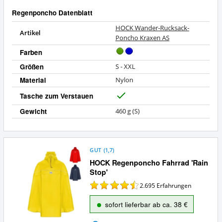
Regenponcho Datenblatt
HOCK Wander-Rucksack-
Artikel
Poncho Kraxen AS
Farben
Größen
S - XXL
Material
Nylon
Tasche zum Verstauen
J
a
Gewicht
460 g (S)
GUT
(
1,7
)
HOCK Regenponcho Fahrrad 'Rain
Stop'
2.695
Erfahrungen
sofort lieferbar ab ca. 38 €