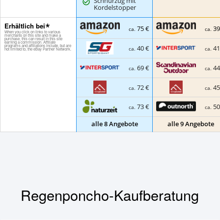
Schnürzug mit
Kordelstopper
Erhältlich bei
75 €
39
ca.
ca.
40 €
41
ca.
ca.
69 €
44
ca.
ca.
72 €
45
ca.
ca.
73 €
50
ca.
ca.
alle 8 Angebote
alle 9 Angebote
Regenponcho-Kaufberatung