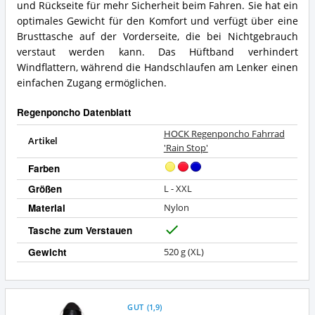
und Rückseite für mehr Sicherheit beim Fahren. Sie hat ein
optimales Gewicht für den Komfort und verfügt über eine
Brusttasche auf der Vorderseite, die bei Nichtgebrauch
verstaut werden kann. Das Hüftband verhindert
Windflattern, während die Handschlaufen am Lenker einen
einfachen Zugang ermöglichen.
Regenponcho Datenblatt
HOCK Regenponcho Fahrrad
Artikel
'Rain Stop'
Farben
Größen
L - XXL
Material
Nylon
Tasche zum Verstauen
J
a
Gewicht
520 g (XL)
GUT
(
1,9
)