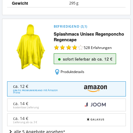
a
Gewicht
295 g
BEFRIEDIGEND
(
3,1
)
Splashmacs Unisex Regenponcho
Regencape
528
Erfahrungen
sofort lieferbar ab ca. 12 €
Produktdetails
Splashmacs
ca. 12 €
Unisex
mit Amazon
GRATIS PREMIUMVERSAND
Prime
Regenponcho
Regencape
ca. 14 €
Angebote:
kostenlose Lieferung
Wo
ist
ca. 14 €
dieser
Lieferung ab ca.
3 €
Regenponcho
erhältlich?
alle 5 Angebote ansehen