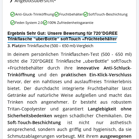
Angebotsübersicht
Trinkflasche
(500
–
720°DGREE
Anti-Gluck-Trinköffnung
Fruchtbehälter
SoftTouch-Beschichtung
650
Trinkflasche
Feder-System 2.0
100% Zufriedenheitsgarantie
ml)
“uberBottle“
erhältlich?
softTouch
Ergebnis Sehr Gut: Unsere Bewertung für 720°DGREE
+Früchtebehälter
Trinkflasche “uberBottle“ softTouch +Früchtebehälter
Vorteile:
3. Platz
im Trinkflasche (500 – 650 ml)-Vergleich
Was
spricht
In deinem persönlichen Trinkflaschen-Test (500 - 650 ml)
für
sticht die 720°DGREE Trinkflasche „uberBottle“ softTouch
diese
+Früchtebehälter durch ihre
innovative Anti-Schluck-
Trinkflasche
(500
Trinköffnung
und den
praktischen Ein-Klick-Verschluss
–
hervor, der ein nahtloses und auslauffreies Trinkerlebnis
650
bietet. Der durchdacht integrierte Fruchtbehälter lässt
ml)?
Getränke auf natürliche Weise aufgießen und macht das
Trinken noch angenehmer. Er besteht aus robustem
Tritan-Copolyester und garantiert
Langlebigkeit ohne
Sicherheitsbedenken
wegen schädlicher Chemikalien. Die
Soft-Touch-Beschichtung
ist nicht nur ästhetisch
ansprechend, sondern auch griffig und hygienisch, da sie
Schmutzablagerungen vorbeugt. Mit ihrem
ausgewogenen