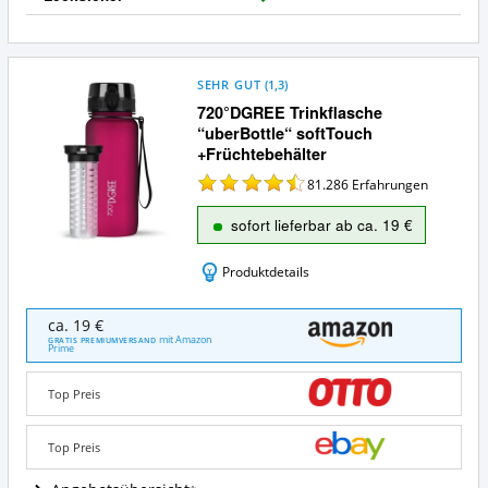
J
a
SEHR GUT
(
1,3
)
720°DGREE Trinkflasche
“uberBottle“ softTouch
+Früchtebehälter
81.286
Erfahrungen
sofort lieferbar ab ca. 19 €
Produktdetails
720°DGREE
ca. 19 €
Trinkflasche
mit Amazon
GRATIS PREMIUMVERSAND
Prime
“uberBottle“
softTouch
+Früchtebehälter
Top Preis
Angebote:
Wo
Top Preis
ist
diese