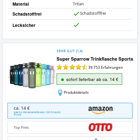
Material
Tritan
n
Schadstofffrei
Schadstofffrei
J
a
Lecksicher
J
a
SEHR GUT
(
1,4
)
Super Sparrow Trinkflasche Sports
39.753
Erfahrungen
sofort lieferbar ab ca. 14 €
Produktdetails
Super
ca. 14 €
Sparrow
mit Amazon
GRATIS PREMIUMVERSAND
Prime
Trinkflasche
Sports
Angebote:
Top Preis
Wo
ist