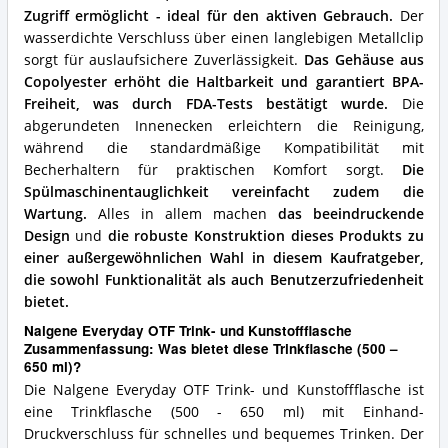
(500
Zugriff ermöglicht - ideal für den aktiven Gebrauch.
Der
–
wasserdichte Verschluss über einen langlebigen Metallclip
650
sorgt für auslaufsichere Zuverlässigkeit.
Das Gehäuse aus
ml)?
Copolyester erhöht die Haltbarkeit und garantiert BPA-
Freiheit, was durch FDA-Tests bestätigt wurde.
Die
abgerundeten Innenecken erleichtern die Reinigung,
während die standardmäßige Kompatibilität mit
Becherhaltern für praktischen Komfort sorgt.
Die
Spülmaschinentauglichkeit vereinfacht zudem die
Wartung.
Alles in allem machen
das beeindruckende
Design
und
die robuste Konstruktion dieses Produkts zu
einer außergewöhnlichen Wahl in diesem Kaufratgeber,
die sowohl Funktionalität als auch Benutzerzufriedenheit
bietet.
Nalgene Everyday OTF Trink- und Kunstoffflasche
Zusammenfassung: Was bietet diese Trinkflasche (500 –
650 ml)?
Die Nalgene Everyday OTF Trink- und Kunstoffflasche ist
eine Trinkflasche (500 - 650 ml) mit Einhand-
Druckverschluss für schnelles und bequemes Trinken. Der