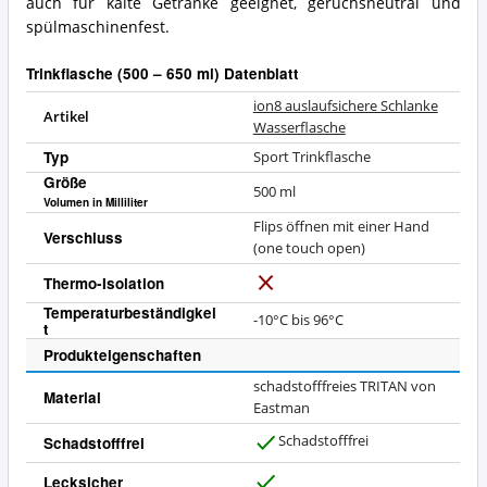
auch für kalte Getränke geeignet, geruchsneutral und
spülmaschinenfest.
Trinkflasche (500 – 650 ml) Datenblatt
ion8 auslaufsichere Schlanke
Artikel
Wasserflasche
Typ
Sport Trinkflasche
Größe
500
ml
Volumen in Milliliter
Flips öffnen mit einer Hand
Verschluss
(one touch open)
Thermo-Isolation
N
Temperaturbeständigkei
e
-10°C bis 96°C
t
i
Produkteigenschaften
n
schadstofffreies TRITAN von
Material
Eastman
Schadstofffrei
Schadstofffrei
J
a
Lecksicher