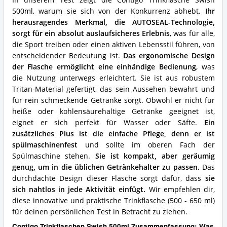
diese
500ml, warum sie sich von der Konkurrenz abhebt.
Ihr
Trinkflasche
herausragendes Merkmal, die AUTOSEAL-Technologie,
(500
–
sorgt für ein absolut auslaufsicheres Erlebnis
, was für alle,
650
die Sport treiben oder einen aktiven Lebensstil führen, von
ml)?
entscheidender Bedeutung ist.
Das ergonomische Design
der Flasche ermöglicht eine einhändige Bedienung
, was
die Nutzung unterwegs erleichtert. Sie ist aus robustem
Tritan-Material gefertigt, das sein Aussehen bewahrt und
für rein schmeckende Getränke sorgt. Obwohl er nicht für
heiße oder kohlensäurehaltige Getränke geeignet ist,
eignet er sich perfekt für Wasser oder Säfte.
Ein
zusätzliches Plus ist die einfache Pflege, denn er ist
spülmaschinenfest
und sollte im oberen Fach der
Spülmaschine stehen.
Sie ist kompakt, aber geräumig
genug, um in die üblichen Getränkehalter zu passen.
Das
durchdachte Design dieser Flasche sorgt dafür, dass
sie
sich nahtlos in jede Aktivität einfügt.
Wir empfehlen dir,
diese innovative und praktische Trinkflasche (500 - 650 ml)
für deinen persönlichen Test in Betracht zu ziehen.
Contigo Trinkflaschen Swish 500ml Zusammenfassung: Was