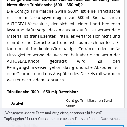
bietet diese Trinkflasche (500 – 650 ml)?
Die Contigo Trinkflasche Swish 500ml ist eine Trinkflasche
mit einem Fassungsvermögen von 500ml. Sie hat einen
AUTOSEAL-Verschluss, der sich mit einer Hand bedienen
lässt und dafür sorgt, dass nichts ausläuft. Das verwendete
Material ist transluzentes Tritan, es verfärbt sich nicht und
nimmt keine Gerüche auf und ist spülmaschinenfest. Er
kann nicht für kohlensäurehaltige Getränke oder heiße
Flüssigkeiten verwendet werden, hält aber dicht, wenn der
AUTOSEAL-Knopf gedrückt wird. Zu den
Reinigungshinweisen gehört das gründliche Abspülen vor
dem Gebrauch und das Abspülen des Deckels mit warmem
Wasser nach jedem Gebrauch.
Trinkflasche (500 – 650 ml) Datenblatt
Contigo Trinkflaschen Swish
Artikel
500ml
„Was macht unsere Tests und Vergleiche besonders hilfreich?“
Typ
Sport Trinkflasche
TopRatgeber24 nutzt Cookies um die besten Tipps zu finden.
Datenschutz
Größe
500
ml
Volumen in Milliliter