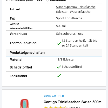
Super Sparrow Trinkflasche
Artikel
Edelstahl Wasserflasche
Typ
Sport Trinkflasche
Größe
500
ml
Volumen in Milliliter
Verschluss
Schraubverschluss
12 Stunden heiß, hält bis
Thermo-Isolation
J
zu 24 Stunden kalt
a
Produkteigenschaften
Material
18/8 Edelstahl
Schadstofffrei
Schadstofffrei
J
a
Lecksicher
J
a
SEHR GUT
(
1,4
)
Contigo Trinkflaschen Swish 500ml