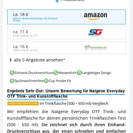
Nalgene
ca. 18 €
Everyday
mit Amazon
GRATIS PREMIUMVERSAND
Prime
OTF
Trink-
ca. 11 €
und
Lieferung ab ca.
3 €
Kunstoffflasche
Angebote:
ca. 16 €
Wo
Lieferung ab ca.
5 €
ist
diese
alle 5 Angebote ansehen
Trinkflasche
(500
Nalgene
Einhand-Druckverschluss
Wasserdicht
Langlebiges Design
–
Everyday
650
Spülmaschinenfest
Cup Holder Fit
OTF
ml)
Trink-
Ergebnis Sehr Gut: Unsere Bewertung für Nalgene Everyday
erhältlich?
und
OTF Trink- und Kunstoffflasche
Kunstoffflasche
Vorteile:
im Trinkflasche (500 – 650 ml)-Vergleich
PREIS-LEISTUNGS-TIPP
Was
Wir empfehlen die Nalgene Everyday OTF Trink- und
spricht
Kunstoffflasche für deinen persönlichen Trinkflaschen-Test
für
(500 - 650 ml).
Sie zeichnet sich durch ihren Einhand-
diese
Trinkflasche
Druckverschluss aus, der einen schnellen und einfachen