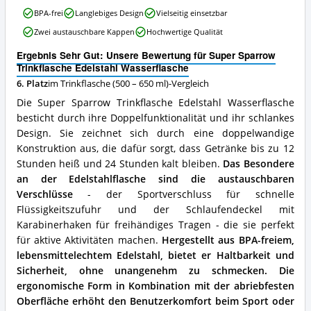
–
Super
BPA-frei
Langlebiges Design
Vielseitig einsetzbar
650
Sparrow
Zwei austauschbare Kappen
Hochwertige Qualität
ml)
Trinkflasche
erhältlich?
Edelstahl
Ergebnis Sehr Gut: Unsere Bewertung für Super Sparrow
Wasserflasche
Trinkflasche Edelstahl Wasserflasche
Vorteile:
6. Platz
im Trinkflasche (500 – 650 ml)-Vergleich
Was
spricht
Die Super Sparrow Trinkflasche Edelstahl Wasserflasche
für
besticht durch ihre Doppelfunktionalität und ihr schlankes
diese
Design. Sie zeichnet sich durch eine doppelwandige
Trinkflasche
(500
Konstruktion aus, die dafür sorgt, dass Getränke bis zu 12
–
Stunden heiß und 24 Stunden kalt bleiben.
Das Besondere
650
an der Edelstahlflasche sind die austauschbaren
ml)?
Verschlüsse
- der Sportverschluss für schnelle
Flüssigkeitszufuhr und der Schlaufendeckel mit
Karabinerhaken für freihändiges Tragen - die sie perfekt
für aktive Aktivitäten machen.
Hergestellt aus BPA-freiem,
lebensmittelechtem Edelstahl, bietet er Haltbarkeit und
Sicherheit, ohne unangenehm zu schmecken.
Die
ergonomische Form in Kombination mit der abriebfesten
Oberfläche erhöht den Benutzerkomfort beim Sport oder