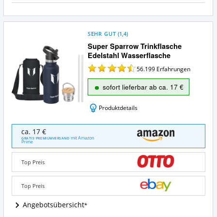
a
SEHR GUT
(
1,4
)
Super Sparrow Trinkflasche
Edelstahl Wasserflasche
56.199
Erfahrungen
sofort lieferbar ab ca. 17 €
Produktdetails
Super
ca. 17 €
Sparrow
mit Amazon
GRATIS PREMIUMVERSAND
Prime
Trinkflasche
Edelstahl
Wasserflasche
Top Preis
Angebote:
Wo
Top Preis
ist
diese
Angebotsübersicht
Trinkflasche
(500