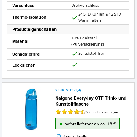
Verschluss
Drehverschluss
24 STD Kühlen & 12 STD
Thermo-Isolation
J
Warmhalten
a
Produkteigenschaften
18/8 Edelstahl
Material
(Pulverlackierung)
Schadstofffrei
Schadstofffrei
J
a
Lecksicher
J
a
SEHR GUT
(
1,4
)
Nalgene Everyday OTF Trink- und
Kunstoffflasche
9.635
Erfahrungen
sofort lieferbar ab ca. 18 €
Produktdetails