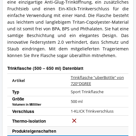
eine einzigartige Anti-Glug-Trinköffnung, ein zusätzliches
Fruchtsieb und einen Ein-Klick-Trinkverschluss für die
einfache Verwendung mit einer Hand. Die Flasche besteht
aus leichtem und langlebigem Tritan-Copolyester-Material
und ist somit frei von BPA, BPS und Phthalaten. Sie hat eine
samtige Beschichtung und ein elegantes Design. Das
innovative Federsystem 2.0 verhindert, dass Schmutz und
Staub eindringen. Mit dem mitgelieferten Trageriemen
können Sie Ihre Flasche sogar überallhin mitnehmen.
Trinkflasche (500 – 650 ml) Datenblatt
Trinkflasche "uberBottle" von
Artikel
720°DGREE
Typ
Sport Trinkflasche
Größe
500
ml
Volumen in Milliliter
Verschluss
1-KLICK Trinkverschluss
Thermo-Isolation
N
e
Produkteigenschaften
i