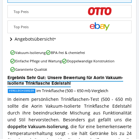
Isolierte
Trinkflasche
Edelstahl
Top Preis
Angebote:
Wo
Top Preis
ist
diese
Angebotsübersicht
Trinkflasche
(500
–
Aorin
Vakuum-Isolierung
BPA-frei & chemiefrei
650
Vakuum-
Einfache Pflege und Wartung
Doppelwandige Konstruktion
ml)
Isolierte
erhältlich?
Trinkflasche
Garantierte Qualität
Edelstahl
Ergebnis Sehr Gut: Unsere Bewertung für Aorin Vakuum-
Vorteile:
Isolierte Trinkflasche Edelstahl
Was
spricht
im Trinkflasche (500 – 650 ml)-Vergleich
VERGLEICHSSIEGER
für
In deinem persönlichen Trinkflaschen-Test (500 - 650 ml)
diese
sollte die Aorin Vakuum-Isolierte Trinkflasche Edelstahl
Trinkflasche
(500
durch ihre beeindruckende Mischung aus Funktionalität
–
und Stil hervorstechen. Besonders gut gefällt uns die
650
doppelte Vakuum-Isolierung
, die für eine bemerkenswerte
ml)?
Temperaturerhaltung sorgt - sie hält Getränke bis zu 24