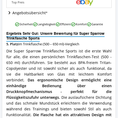
Top Preis
diese
Trinkflasche
Angebotsübersicht
(500
–
650
Super
Sicherheit
Langlebigkeit
Effizient
Komfort
Garantie
ml)
Sparrow
erhältlich?
Trinkflasche
Ergebnis Sehr Gut: Unsere Bewertung für Super Sparrow
Sports
Trinkflasche Sports
Vorteile:
5. Platz
im Trinkflasche (500 – 650 ml)-Vergleich
Was
Die Super Sparrow Trinkflasche Sports ist die erste Wahl
spricht
für
für alle, die einen persönlichen Trinkflaschen-Test (500 -
diese
650 ml) durchführen. Sie besteht aus BPA-freiem Tritan-
Trinkflasche
Copolyester und ist sowohl sicher als auch funktional, da
(500
sie die Haltbarkeit von Glas mit leichtem Komfort
–
650
verbindet.
Das ergonomische Design ermöglicht eine
ml)?
einhändige Bedienung über einen
Druckknopfmechanismus - perfekt für die
Flüssigkeitszufuhr unterwegs.
Die auslaufsichere Dichtung
und das schmale Mundstück erleichtern die Verwendung
während des Trainings und bieten sowohl Stil als auch
Funktionalität.
Die Flasche hat ein attraktives Design mit