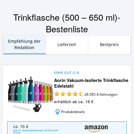
Trinkflasche (500 – 650 ml)-
Bestenliste
Empfehlung der
Lieferzeit
Bestpreis
Redaktion
SEHR GUT
(
1,3
)
Aorin Vakuum-Isolierte Trinkflasche
Edelstahl
28.585
Erfahrungen
erhältlich ab ca. 16 €
Produktdetails
Aorin
ca. 16 €
Vakuum-
mit Amazon
GRATIS PREMIUMVERSAND
Prime