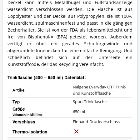
Deckel kann mittels Metallbügel und Füllstandsanzeige
wasserdicht verschlossen werden. Die Flasche ist aus
Copolyester und der Deckel aus Polypropylen, sie ist 100%
wasserdicht, spülmaschinenfest und passt in die gängigen
Becherhalter. Sie ist von der FDA als lebensmittelecht und
frei von Bisphenol-A (BPA) getestet worden. Außerdem
verfügt er über ein gerades Schultergewinde und
abgerundete Innenecken für eine einfache Reinigung. Und
schließlich befindet sich auf der Unterseite ein
Kunststoffcode, der das Recycling vereinfacht.
Trinkflasche (500 – 650 ml) Datenblatt
Nalgene Everyday OTF Trink-
Artikel
und Kunstoffflasche
Typ
Sport Trinkflasche
Größe
650
ml
Volumen in Milliliter
Verschluss
Einhand-Druckverschluss
Thermo-Isolation
N