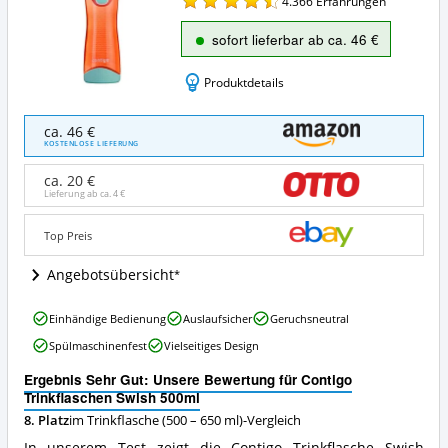
4.366
Erfahrungen
sofort lieferbar ab ca. 46 €
Produktdetails
Contigo
ca. 46 €
Trinkflaschen
KOSTENLOSE LIEFERUNG
Swish
500ml
ca. 20 €
Angebote:
Lieferung ab ca.
4 €
Wo
ist
Top Preis
diese
Trinkflasche
Angebotsübersicht
(500
–
Contigo
650
Einhändige Bedienung
Auslaufsicher
Geruchsneutral
Trinkflaschen
ml)
Spülmaschinenfest
Vielseitiges Design
Swish
erhältlich?
500ml
Ergebnis Sehr Gut: Unsere Bewertung für Contigo
Vorteile:
Trinkflaschen Swish 500ml
Was
8. Platz
im Trinkflasche (500 – 650 ml)-Vergleich
spricht
für
In unserem Test zeigt die Contigo Trinkflasche Swish