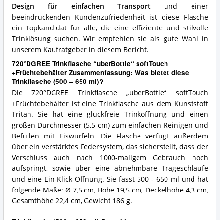
Design für einfachen Transport
und einer
beeindruckenden Kundenzufriedenheit ist diese Flasche
ein Topkandidat für alle, die eine effiziente und stilvolle
Trinklösung suchen. Wir empfehlen sie als gute Wahl in
unserem Kaufratgeber in diesem Bericht.
720°DGREE Trinkflasche “uberBottle“ softTouch
+Früchtebehälter Zusammenfassung: Was bietet diese
Trinkflasche (500 – 650 ml)?
Die 720°DGREE Trinkflasche „uberBottle“ softTouch
+Früchtebehälter ist eine Trinkflasche aus dem Kunststoff
Tritan. Sie hat eine gluckfreie Trinköffnung und einen
großen Durchmesser (5,5 cm) zum einfachen Reinigen und
Befüllen mit Eiswürfeln. Die Flasche verfügt außerdem
über ein verstärktes Federsystem, das sicherstellt, dass der
Verschluss auch nach 1000-maligem Gebrauch noch
aufspringt, sowie über eine abnehmbare Trageschlaufe
und eine Ein-Klick-Öffnung. Sie fasst 500 - 650 ml und hat
folgende Maße: Ø 7,5 cm, Höhe 19,5 cm, Deckelhöhe 4,3 cm,
Gesamthöhe 22,4 cm, Gewicht 186 g.