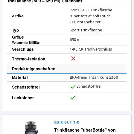
Trinkflasche (500 – 650 ml) Datenblatt
720°DGREE Trinkflasche
Artikel
“uberBottle“ softTouch
+Früchtebehälter
Typ
Sport Trinkflasche
Größe
650
ml
Volumen in Milliliter
Verschluss
1-KLICK Trinkverschluss
Thermo-Isolation
N
e
Produkteigenschaften
i
Material
BPA-freier Tritan Kunststoff
n
Schadstofffrei
Schadstofffrei
J
a
Lecksicher
J
a
SEHR GUT
(
1,4
)
Trinkflasche "uberBottle" von