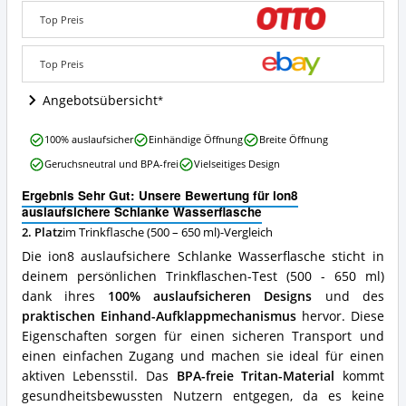
Wasserflasche
Angebote:
Top Preis
Wo
ist
Top Preis
diese
Trinkflasche
Angebotsübersicht
(500
–
650
ion8
100% auslaufsicher
Einhändige Öffnung
Breite Öffnung
ml)
auslaufsichere
Geruchsneutral und BPA-frei
Vielseitiges Design
erhältlich?
Schlanke
Wasserflasche
Ergebnis Sehr Gut: Unsere Bewertung für ion8
Vorteile:
auslaufsichere Schlanke Wasserflasche
Was
2. Platz
im Trinkflasche (500 – 650 ml)-Vergleich
spricht
für
Die ion8 auslaufsichere Schlanke Wasserflasche sticht in
diese
deinem persönlichen Trinkflaschen-Test (500 - 650 ml)
Trinkflasche
dank ihres
100% auslaufsicheren Designs
und des
(500
–
praktischen Einhand-Aufklappmechanismus
hervor. Diese
650
Eigenschaften sorgen für einen sicheren Transport und
ml)?
einen einfachen Zugang und machen sie ideal für einen
aktiven Lebensstil. Das
BPA-freie Tritan-Material
kommt
gesundheitsbewussten Nutzern entgegen, da es keine