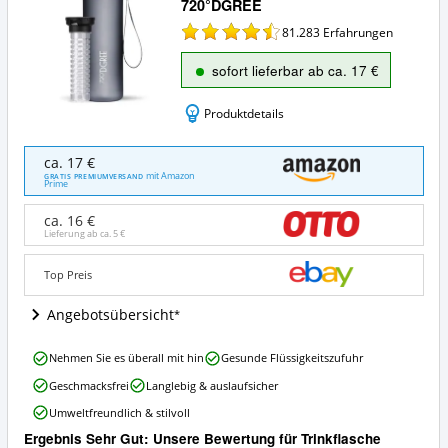
720°DGREE
81.283
Erfahrungen
sofort lieferbar ab ca. 17 €
Produktdetails
Trinkflasche
ca. 17 €
"uberBottle"
mit Amazon
GRATIS PREMIUMVERSAND
Prime
von
720°DGREE
ca. 16 €
Angebote:
Lieferung ab ca.
5 €
Wo
ist
Top Preis
diese
Trinkflasche
Angebotsübersicht
(500
–
650
Trinkflasche
Nehmen Sie es überall mit hin
Gesunde Flüssigkeitszufuhr
ml)
"uberBottle"
erhältlich?
Geschmacksfrei
Langlebig & auslaufsicher
von
720°DGREE
Umweltfreundlich & stilvoll
Vorteile:
Ergebnis Sehr Gut: Unsere Bewertung für Trinkflasche
Was