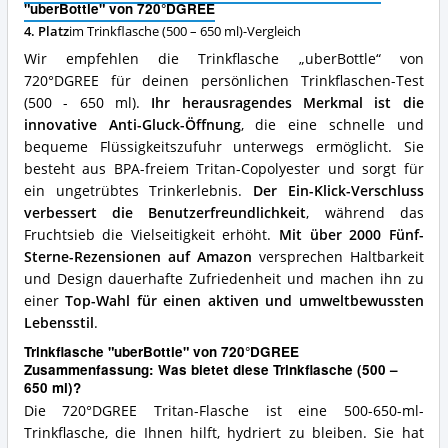
"uberBottle" von 720°DGREE
spricht
für
4. Platz
im Trinkflasche (500 – 650 ml)-Vergleich
diese
Wir empfehlen die Trinkflasche „uberBottle“ von
Trinkflasche
720°DGREE für deinen persönlichen Trinkflaschen-Test
(500
(500 - 650 ml).
Ihr herausragendes Merkmal ist die
–
650
innovative Anti-Gluck-Öffnung
, die eine schnelle und
ml)?
bequeme Flüssigkeitszufuhr unterwegs ermöglicht. Sie
besteht aus BPA-freiem Tritan-Copolyester und sorgt für
ein ungetrübtes Trinkerlebnis.
Der Ein-Klick-Verschluss
verbessert die Benutzerfreundlichkeit
, während das
Fruchtsieb die Vielseitigkeit erhöht.
Mit über 2000 Fünf-
Sterne-Rezensionen auf Amazon
versprechen Haltbarkeit
und Design dauerhafte Zufriedenheit und machen ihn zu
einer
Top-Wahl für einen aktiven und umweltbewussten
Lebensstil
.
Trinkflasche "uberBottle" von 720°DGREE
Zusammenfassung: Was bietet diese Trinkflasche (500 –
650 ml)?
Die 720°DGREE Tritan-Flasche ist eine 500-650-ml-
Trinkflasche, die Ihnen hilft, hydriert zu bleiben. Sie hat