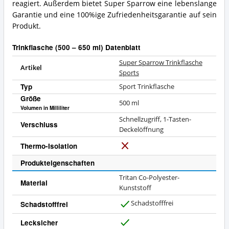
reagiert. Außerdem bietet Super Sparrow eine lebenslange
Garantie und eine 100%ige Zufriedenheitsgarantie auf sein
Produkt.
Trinkflasche (500 – 650 ml) Datenblatt
Super Sparrow Trinkflasche
Artikel
Sports
Typ
Sport Trinkflasche
Größe
500
ml
Volumen in Milliliter
Schnellzugriff, 1-Tasten-
Verschluss
Deckelöffnung
Thermo-Isolation
N
e
Produkteigenschaften
i
Tritan Co-Polyester-
n
Material
Kunststoff
Schadstofffrei
Schadstofffrei
J
a
Lecksicher
J