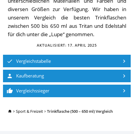
unterschiedlichen Materialien und Farben und
diversen Größen zur Verfügung. Wir haben in
unserem Vergleich die besten Trinkflaschen
zwischen 500 bis 650 ml aus Tritan und Edelstahl
für dich unter die „Lupe“ genommen.
AKTUALISIERT:
17. APRIL 2025
Vergleichstabelle
Kaufberatung
Vergleichssieger
TopRatgeber24.de
Sport & Freizeit
Trinkflasche (500 – 650 ml) Vergleich