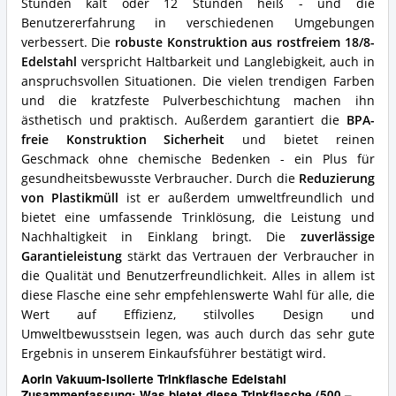
Stunden kalt oder 12 Stunden heiß - und die
Benutzererfahrung in verschiedenen Umgebungen
verbessert. Die
robuste Konstruktion aus rostfreiem 18/8-
Edelstahl
verspricht Haltbarkeit und Langlebigkeit, auch in
anspruchsvollen Situationen. Die vielen trendigen Farben
und die kratzfeste Pulverbeschichtung machen ihn
ästhetisch und praktisch. Außerdem garantiert die
BPA-
freie Konstruktion Sicherheit
und bietet reinen
Geschmack ohne chemische Bedenken - ein Plus für
gesundheitsbewusste Verbraucher. Durch die
Reduzierung
von Plastikmüll
ist er außerdem umweltfreundlich und
bietet eine umfassende Trinklösung, die Leistung und
Nachhaltigkeit in Einklang bringt. Die
zuverlässige
Garantieleistung
stärkt das Vertrauen der Verbraucher in
die Qualität und Benutzerfreundlichkeit. Alles in allem ist
diese Flasche eine sehr empfehlenswerte Wahl für alle, die
Wert auf Effizienz, stilvolles Design und
Umweltbewusstsein legen, was auch durch das sehr gute
Ergebnis in unserem Einkaufsführer bestätigt wird.
Aorin Vakuum-Isolierte Trinkflasche Edelstahl
Zusammenfassung: Was bietet diese Trinkflasche (500 –