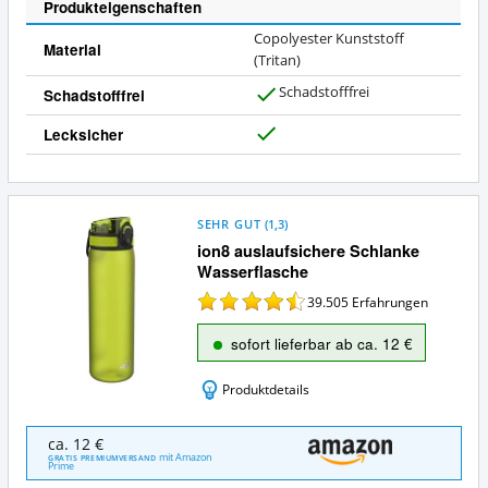
e
Produkteigenschaften
i
Copolyester Kunststoff
n
Material
(Tritan)
Schadstofffrei
Schadstofffrei
J
a
Lecksicher
J
a
SEHR GUT
(
1,3
)
ion8 auslaufsichere Schlanke
Wasserflasche
39.505
Erfahrungen
sofort lieferbar ab ca. 12 €
Produktdetails
ion8
ca. 12 €
auslaufsichere
mit Amazon
GRATIS PREMIUMVERSAND
Prime
Schlanke