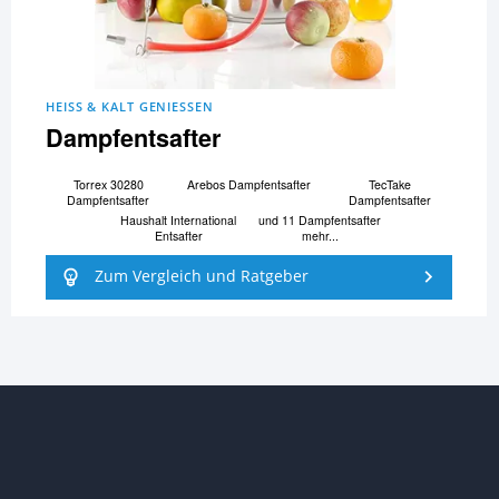
HEISS & KALT GENIESSEN
Dampfentsafter
Torrex 30280
Arebos Dampfentsafter
TecTake
Dampfentsafter
Dampfentsafter
Haushalt International
und 11 Dampfentsafter
Entsafter
mehr...
Zum Vergleich und Ratgeber