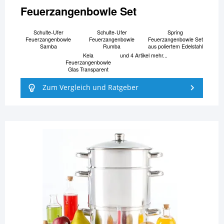
Feuerzangenbowle Set
Schulte-Ufer
Schulte-Ufer
Spring
Feuerzangenbowle
Feuerzangenbowle
Feuerzangenbowle Set
Samba
Rumba
aus poliertem Edelstahl
Kela
und 4 Artikel mehr...
Feuerzangenbowle
Glas Transparent
Zum Vergleich und Ratgeber