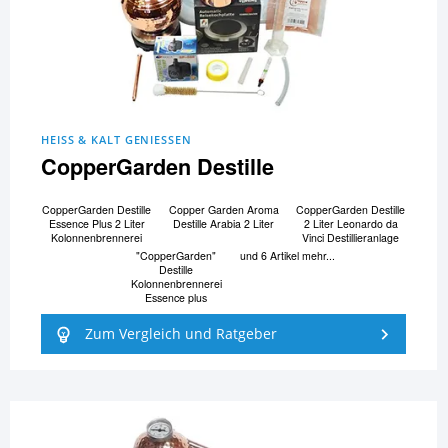
HEISS & KALT GENIESSEN
CopperGarden Destille
CopperGarden Destille
Copper Garden Aroma
CopperGarden Destille
Essence Plus 2 Liter
Destille Arabia 2 Liter
2 Liter Leonardo da
Kolonnenbrennerei
Vinci Destillieranlage
"CopperGarden"
und 6 Artikel mehr...
Destille
Kolonnenbrennerei
Essence plus
Zum Vergleich und Ratgeber