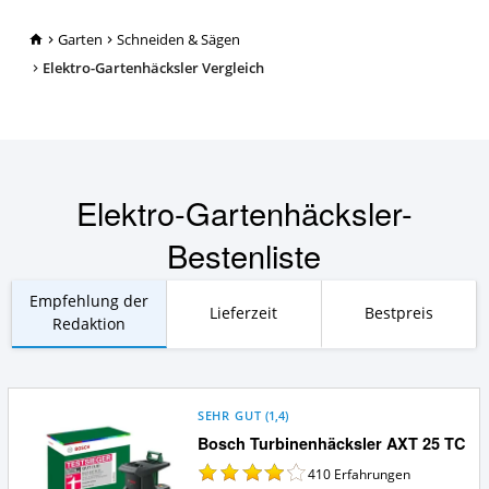
TopRatgeber24.de
Garten
Schneiden & Sägen
Elektro-Gartenhäcksler Vergleich
Elektro-Gartenhäcksler-
Bestenliste
Empfehlung der
Lieferzeit
Bestpreis
Redaktion
SEHR GUT
(
1,4
)
Bosch Turbinenhäcksler AXT 25 TC
410
Erfahrungen