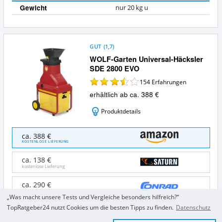
Gewicht
nur 20 kg u
GUT
(
1,7
)
WOLF-Garten Universal-Häcksler
SDE 2800 EVO
154
Erfahrungen
erhältlich ab ca. 388 €
Produktdetails
WOLF-
ca. 388 €
Garten
KOSTENLOSE LIEFERUNG
Universal-
Häcksler
ca. 138 €
SDE
kostenlose Lieferung
2800
EVO
ca. 290 €
kostenlose Lieferung
Angebote:
„Was macht unsere Tests und Vergleiche besonders hilfreich?“
Wo
alle 10 Angebote ansehen
TopRatgeber24 nutzt Cookies um die besten Tipps zu finden.
Datenschutz
ist
dieser