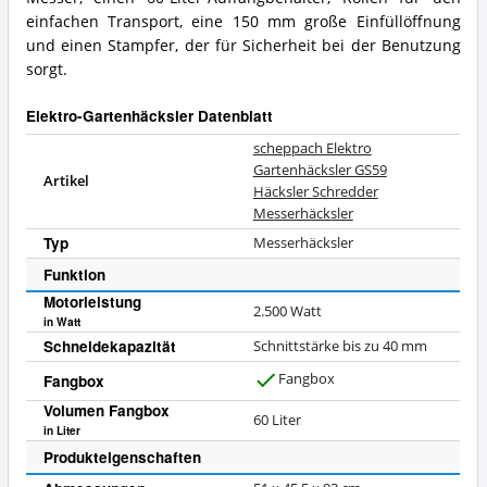
einfachen Transport, eine 150 mm große Einfüllöffnung
und einen Stampfer, der für Sicherheit bei der Benutzung
sorgt.
Elektro-Gartenhäcksler Datenblatt
scheppach Elektro
Gartenhäcksler GS59
Artikel
Häcksler Schredder
Messerhäcksler
Typ
Messerhäcksler
Funktion
Motorleistung
2.500
Watt
in Watt
Schneidekapazität
Schnittstärke bis zu 40 mm
Fangbox
Fangbox
J
Volumen Fangbox
a
60
Liter
in Liter
Produkteigenschaften