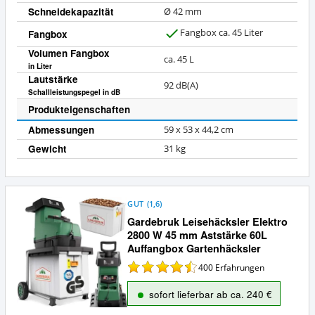
Schneidekapazität
Ø 42 mm
Fangbox ca. 45 Liter
Fangbox
J
Volumen Fangbox
a
ca. 45
L
in Liter
Lautstärke
92
dB(A)
Schallleistungspegel in dB
Produkteigenschaften
Abmessungen
59 x 53 x 44,2 cm
Gewicht
31 kg
GUT
(
1,6
)
Gardebruk Leisehäcksler Elektro
2800 W 45 mm Aststärke 60L
Auffangbox Gartenhäcksler
400
Erfahrungen
sofort lieferbar ab ca. 240 €