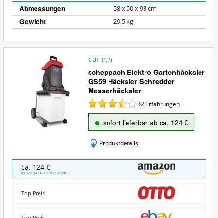
Abmessungen
58 x 50 x 93 cm
Gewicht
29,5 kg
GUT
(
1,7
)
scheppach Elektro Gartenhäcksler
GS59 Häcksler Schredder
Messerhäcksler
32
Erfahrungen
sofort lieferbar ab ca. 124 €
Produktdetails
scheppach
ca. 124 €
Elektro
KOSTENLOSE LIEFERUNG
Gartenhäcksler
GS59
Top Preis
Häcksler
Schredder
Messerhäcksler
Top Preis