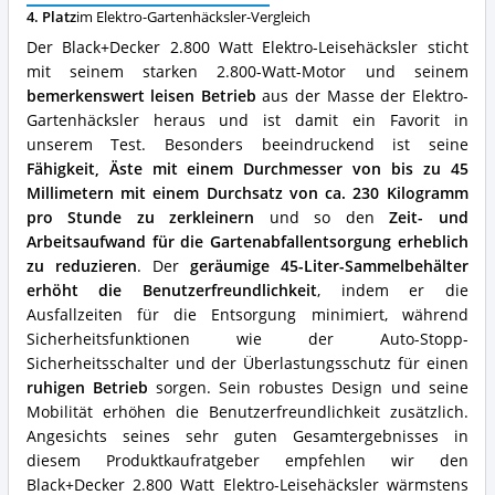
spricht
4. Platz
im Elektro-Gartenhäcksler-Vergleich
für
Der Black+Decker 2.800 Watt Elektro-Leisehäcksler sticht
diesen
mit seinem starken 2.800-Watt-Motor und seinem
Elektro-
bemerkenswert leisen Betrieb
aus der Masse der Elektro-
Gartenhäcksler?
Gartenhäcksler heraus und ist damit ein Favorit in
unserem Test. Besonders beeindruckend ist seine
Fähigkeit, Äste mit einem Durchmesser von bis zu 45
Millimetern mit einem Durchsatz von ca. 230 Kilogramm
pro Stunde zu zerkleinern
und so den
Zeit- und
Arbeitsaufwand für die Gartenabfallentsorgung erheblich
zu reduzieren
. Der
geräumige 45-Liter-Sammelbehälter
erhöht die Benutzerfreundlichkeit
, indem er die
Ausfallzeiten für die Entsorgung minimiert, während
Sicherheitsfunktionen wie der Auto-Stopp-
Sicherheitsschalter und der Überlastungsschutz für einen
ruhigen Betrieb
sorgen. Sein robustes Design und seine
Mobilität erhöhen die Benutzerfreundlichkeit zusätzlich.
Angesichts seines sehr guten Gesamtergebnisses in
diesem Produktkaufratgeber empfehlen wir den
Black+Decker 2.800 Watt Elektro-Leisehäcksler wärmstens