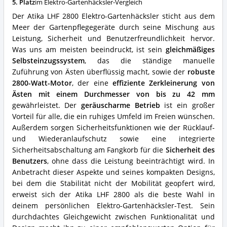
5. Platz
im Elektro-Gartenhäcksler-Vergleich
spricht
für
Der Atika LHF 2800 Elektro-Gartenhäcksler sticht aus dem
diesen
Meer der Gartenpflegegeräte durch seine Mischung aus
Elektro-
Leistung, Sicherheit und Benutzerfreundlichkeit hervor.
Gartenhäcksler?
Was uns am meisten beeindruckt, ist sein
gleichmäßiges
Selbsteinzugssystem
, das die ständige manuelle
Zuführung von Ästen überflüssig macht, sowie der
robuste
2800-Watt-Motor
, der eine
effiziente Zerkleinerung von
Ästen mit einem Durchmesser von bis zu 42 mm
gewährleistet. Der
geräuscharme Betrieb
ist ein großer
Vorteil für alle, die ein ruhiges Umfeld im Freien wünschen.
Außerdem sorgen Sicherheitsfunktionen wie der Rücklauf-
und Wiederanlaufschutz sowie eine integrierte
Sicherheitsabschaltung am Fangkorb für die
Sicherheit des
Benutzers
, ohne dass die Leistung beeinträchtigt wird. In
Anbetracht dieser Aspekte und seines kompakten Designs,
bei dem die Stabilität nicht der Mobilität geopfert wird,
erweist sich der Atika LHF 2800 als die beste Wahl in
deinem persönlichen Elektro-Gartenhäcksler-Test. Sein
durchdachtes Gleichgewicht zwischen Funktionalität und