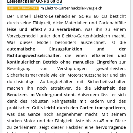
Leisehäcksler GC-RS 60 CB
60
CB
im Elektro-Gartenhäcksler-Vergleich
PREIS-LEISTUNGS-TIPP
Vorteile:
Der Einhell Elektro-Leisehäcksler GC-RS 60 CB besticht
Was
durch seine Fähigkeit, dicke Materialien und Gartenabfälle
spricht
leise und effektiv zu verarbeiten
, was ihn zu einem
für
diesen
Vorzeigemodell unter den Elektro-Gartenhäckslern macht.
Elektro-
Was dieses Modell besonders auszeichnet, ist die
Gartenhäcksler?
automatische Einzugsfunktion und der
Richtungswechselschalter
, die einen
effizienten und
kontinuierlichen Betrieb ohne manuelles Eingreifen
zur
Beseitigung von Verstopfungen gewährleisten.
Sicherheitsmerkmale wie ein Motorschutzschalter und ein
durchsichtiger Auffangbehälter mit Sicherheitsschalter
machen ihn noch attraktiver, da die
Sicherheit des
Benutzers im Vordergrund steht
. Außerdem lässt er sich
dank des robusten Fahrgestells mit Rädern und des
praktischen Griffs
leicht durch den Garten transportieren
,
was das Ganze noch angenehmer macht. Mit seinem
starken Motor und der Fähigkeit, Äste bis zu 45 mm Dicke
zu zerkleinern, zeigt dieser Häcksler eine
hervorragende