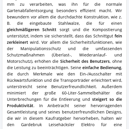
Was
mm zu verarbeiten, was ihn für die normale
spricht
Gartenabfallentsorgung besonders effizient macht. Wir
für
bewundern vor allem die durchdachte Konstruktion, wie z.
diesen
B. die eingebaute Stahlwalze, die für einen
Elektro-
gleichmäßigeren Schnitt
sorgt und die Kompostierung
Gartenhäcksler?
unterstützt, indem sie sicherstellt, dass das Schnittgut
fein
zerkleinert
wird. Vor allem die Sicherheitsfunktionen, wie
der Manipulationsschutz und die umfassenden
Schutzmaßnahmen (Überlast-, Wiederanlauf- und
Motorschutz), erhöhen die
Sicherheit des Benutzers
, ohne
die Leistung zu beeinträchtigen. Seine
einfache Bedienung
,
die durch Merkmale wie den Ein-/Ausschalter mit
Rückwärtsfunktion und die Transporträder erleichtert wird,
unterstreicht seine Benutzerfreundlichkeit. Außerdem
minimiert der große 60-Liter-Sammelbehälter die
Unterbrechungen für die Entleerung und
steigert so die
Produktivität
. In Anbetracht seiner hervorragenden
Gesamtleistung und seines benutzerfreundlichen Designs,
die wir in diesem Kaufratgeber hervorheben, halten wir
den Gardebruk Leisehäcksler Elektro für eine