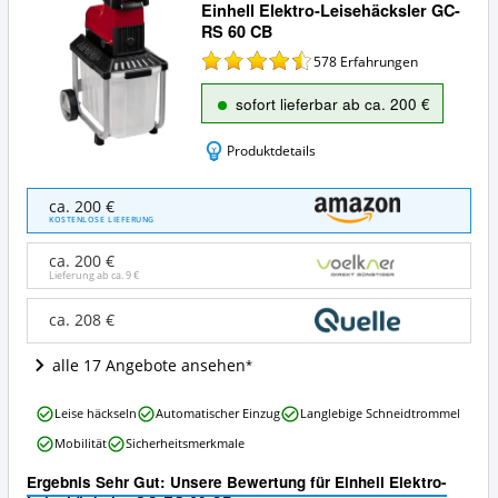
Einhell Elektro-Leisehäcksler GC-
RS 60 CB
578
Erfahrungen
sofort lieferbar ab ca. 200 €
Produktdetails
Einhell
ca. 200 €
Elektro-
KOSTENLOSE LIEFERUNG
Leisehäcksler
GC-
ca. 200 €
RS
Lieferung ab ca.
9 €
60
CB
ca. 208 €
Angebote:
Wo
alle 17 Angebote ansehen
ist
dieser
Einhell
Elektro-
Leise häckseln
Automatischer Einzug
Langlebige Schneidtrommel
Elektro-
Gartenhäcksler
Mobilität
Sicherheitsmerkmale
Leisehäcksler
erhältlich?
GC-
Ergebnis Sehr Gut: Unsere Bewertung für Einhell Elektro-
RS