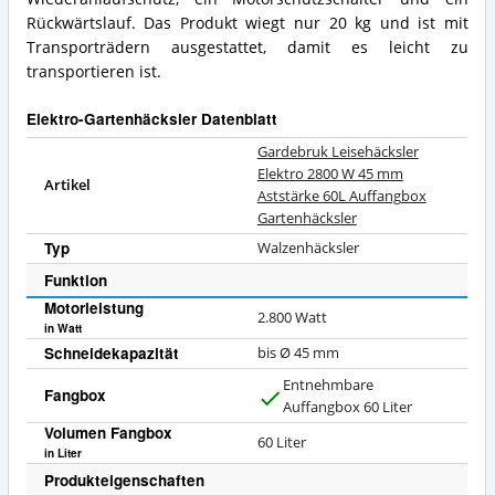
Rückwärtslauf. Das Produkt wiegt nur 20 kg und ist mit
Transporträdern ausgestattet, damit es leicht zu
transportieren ist.
Elektro-Gartenhäcksler Datenblatt
Gardebruk Leisehäcksler
Elektro 2800 W 45 mm
Artikel
Aststärke 60L Auffangbox
Gartenhäcksler
Typ
Walzenhäcksler
Funktion
Motorleistung
2.800 Watt
in Watt
Schneidekapazität
bis Ø 45 mm
Entnehmbare
Fangbox
J
Auffangbox 60 Liter
a
Volumen Fangbox
60
Liter
in Liter
Produkteigenschaften