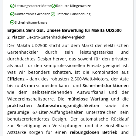
Makita
Leistungsstarker Motor
Robuste Klingenwalze
UD2500
Komfortables Arbeiten
Einfache Handhabung
Vorteile:
Was
Sicherheitsmerkmale
spricht
Ergebnis Sehr Gut: Unsere Bewertung für Makita UD2500
für
diesen
2. Platz
im Elektro-Gartenhäcksler-Vergleich
Elektro-
Der Makita UD2500 sticht auf dem Markt der elektrischen
Gartenhäcksler?
Gartenhäcksler durch sein leistungsstarkes und
durchdachtes Design hervor, das sowohl für den privaten
als auch für den semiprofessionellen Einsatz geeignet ist.
Was wir besonders schätzen, ist die Kombination aus
Effizienz
- dank des robusten 2.500-Watt-Motors, der Äste
bis zu 45 mm schneiden kann - und
Sicherheitsfunktionen
wie dem selbsteinziehenden Auswurfkanal und der
Wiedereinschaltsperre. Die
mühelose Wartung
und die
praktischen Aufbewahrungsmöglichkeiten
sowie der
geräumige 67-Liter-Auffangbehälter unterstreichen sein
benutzerorientiertes Design. Der automatische Rücklauf
zur Beseitigung von Verstopfungen und die einstellbare
Aststärke sorgen für einen
reibungslosen Betrieb
und