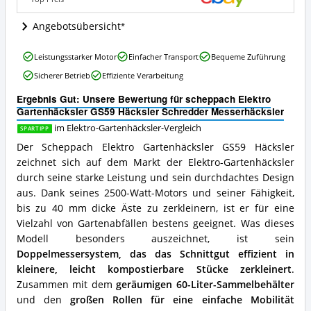
Angebote:
Wo
Angebotsübersicht
ist
dieser
scheppach
Leistungsstarker Motor
Einfacher Transport
Bequeme Zuführung
Elektro-
Elektro
Gartenhäcksler
Sicherer Betrieb
Effiziente Verarbeitung
Gartenhäcksler
erhältlich?
GS59
Ergebnis Gut: Unsere Bewertung für scheppach Elektro
Häcksler
Gartenhäcksler GS59 Häcksler Schredder Messerhäcksler
Schredder
Messerhäcksler
im Elektro-Gartenhäcksler-Vergleich
SPARTIPP
Vorteile:
Der Scheppach Elektro Gartenhäcksler GS59 Häcksler
Was
zeichnet sich auf dem Markt der Elektro-Gartenhäcksler
spricht
durch seine starke Leistung und sein durchdachtes Design
für
diesen
aus. Dank seines 2500-Watt-Motors und seiner Fähigkeit,
Elektro-
bis zu 40 mm dicke Äste zu zerkleinern, ist er für eine
Gartenhäcksler?
Vielzahl von Gartenabfällen bestens geeignet. Was dieses
Modell besonders auszeichnet, ist sein
Doppelmessersystem, das das Schnittgut effizient in
kleinere, leicht kompostierbare Stücke zerkleinert
.
Zusammen mit dem
geräumigen 60-Liter-Sammelbehälter
und den
großen Rollen für eine einfache Mobilität