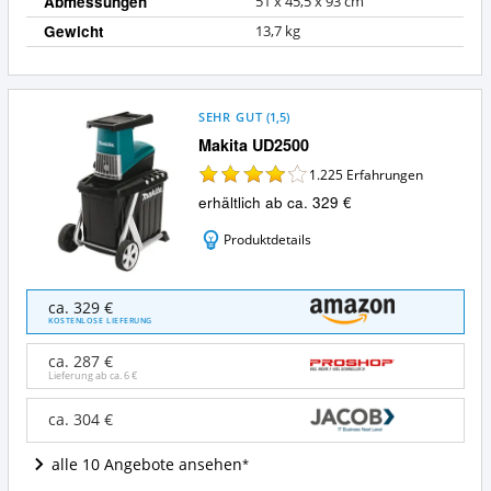
Abmessungen
‎51 x 45,5 x 93 cm
Gewicht
13,7 kg
SEHR GUT
(
1,5
)
Makita UD2500
1.225
Erfahrungen
erhältlich ab ca. 329 €
Produktdetails
Makita
ca. 329 €
UD2500
KOSTENLOSE LIEFERUNG
Angebote:
Wo
ca. 287 €
ist
Lieferung ab ca.
6 €
dieser
Elektro-
ca. 304 €
Gartenhäcksler
erhältlich?
alle 10 Angebote ansehen