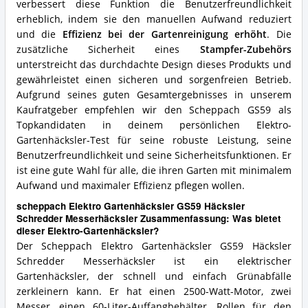
verbessert diese Funktion die Benutzerfreundlichkeit
erheblich, indem sie den manuellen Aufwand reduziert
und die
Effizienz bei der Gartenreinigung erhöht
. Die
zusätzliche Sicherheit eines
Stampfer-Zubehörs
unterstreicht das durchdachte Design dieses Produkts und
gewährleistet einen sicheren und sorgenfreien Betrieb.
Aufgrund seines guten Gesamtergebnisses in unserem
Kaufratgeber empfehlen wir den Scheppach GS59 als
Topkandidaten in deinem persönlichen Elektro-
Gartenhäcksler-Test für seine robuste Leistung, seine
Benutzerfreundlichkeit und seine Sicherheitsfunktionen. Er
ist eine gute Wahl für alle, die ihren Garten mit minimalem
Aufwand und maximaler Effizienz pflegen wollen.
scheppach Elektro Gartenhäcksler GS59 Häcksler
Schredder Messerhäcksler Zusammenfassung: Was bietet
dieser Elektro-Gartenhäcksler?
Der Scheppach Elektro Gartenhäcksler GS59 Häcksler
Schredder Messerhäcksler ist ein elektrischer
Gartenhäcksler, der schnell und einfach Grünabfälle
zerkleinern kann. Er hat einen 2500-Watt-Motor, zwei
Messer, einen 60-Liter-Auffangbehälter, Rollen für den