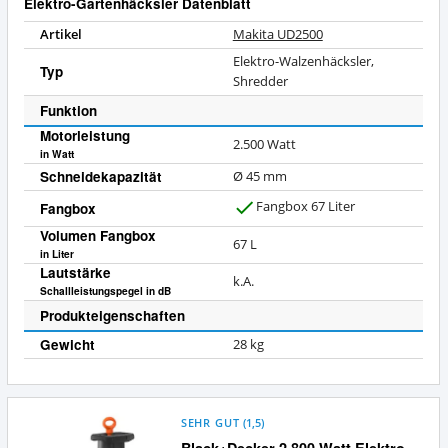
Elektro-Gartenhäcksler Datenblatt
Artikel
Makita UD2500
Elektro-Walzenhäcksler,
Typ
Shredder
Funktion
Motorleistung
2.500 Watt
in Watt
Schneidekapazität
Ø 45 mm
Fangbox 67 Liter
Fangbox
J
Volumen Fangbox
a
67
L
in Liter
Lautstärke
k.A.
Schallleistungspegel in dB
Produkteigenschaften
Gewicht
28 kg
SEHR GUT
(
1,5
)
Black+Decker 2.800 Watt Elektro-