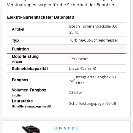
Verstopfungen sorgen für die Sicherheit der Benutzer.
Elektro-Gartenhäcksler Datenblatt
Bosch Turbinenhäcksler AXT
Artikel
25 TC
Typ
Turbine-Cut-Schneidmesser
Funktion
Motorleistung
2.500
Watt
in Watt
Schneidekapazität
bis zu 45 mm Ø
integrierte Fangbox 53
Fangbox
J
Liter
a
Volumen Fangbox
53 Liter
in Liter
Lautstärke
Schallleistungspegel: 90 dB
Schallleistungspegel in dB
SEHR GUT
(
1,5
)