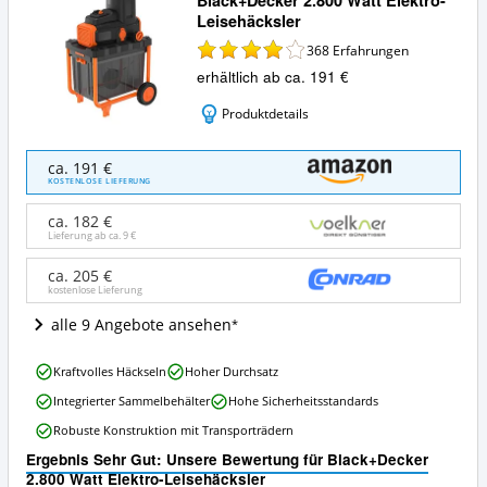
Leisehäcksler
368
Erfahrungen
erhältlich ab ca. 191 €
Produktdetails
Black+Decker
ca. 191 €
2.800
KOSTENLOSE LIEFERUNG
Watt
Elektro-
ca. 182 €
Leisehäcksler
Lieferung ab ca.
9 €
Angebote:
Wo
ca. 205 €
kostenlose Lieferung
ist
dieser
alle 9 Angebote ansehen
Elektro-
Gartenhäcksler
Black+Decker
erhältlich?
Kraftvolles Häckseln
Hoher Durchsatz
2.800
Integrierter Sammelbehälter
Hohe Sicherheitsstandards
Watt
Elektro-
Robuste Konstruktion mit Transporträdern
Leisehäcksler
Ergebnis Sehr Gut: Unsere Bewertung für Black+Decker
Vorteile:
2.800 Watt Elektro-Leisehäcksler
Was