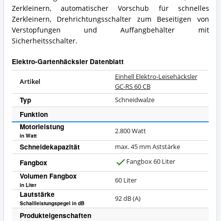
Zerkleinern, automatischer Vorschub für schnelles
Zerkleinern, Drehrichtungsschalter zum Beseitigen von
Verstopfungen und Auffangbehälter mit
Sicherheitsschalter.
Elektro-Gartenhäcksler Datenblatt
Einhell Elektro-Leisehäcksler
Artikel
GC-RS 60 CB
Typ
Schneidwalze
Funktion
Motorleistung
2.800 Watt
in Watt
Schneidekapazität
max. 45 mm Aststärke
Fangbox 60 Liter
Fangbox
J
Volumen Fangbox
a
60
Liter
in Liter
Lautstärke
92 dB (A)
Schallleistungspegel in dB
Produkteigenschaften