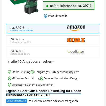
sofort lieferbar ab ca. 397 €
Produktdetails
Bosch
ca. 397 €
Turbinenhäcksler
KOSTENLOSE LIEFERUNG
AXT
25
ca. 400 €
TC
Lieferung ab ca.
30 €
Angebote:
Wo
ca. 401 €
Lieferung ab ca.
9 €
ist
dieser
alle 10 Angebote ansehen
Elektro-
Gartenhäcksler
Bosch
erhältlich?
Starke Leistung
Einzigartiges Turbinenschneidsystem
Turbinenhäcksler
Mühelose Beschickung
Benutzerfreundliches Design
AXT
25
Verbesserte Sicherheitsfunktionen
TC
Ergebnis Sehr Gut: Unsere Bewertung für Bosch
Vorteile:
Turbinenhäcksler AXT 25 TC
Was
spricht
im Elektro-Gartenhäcksler-Vergleich
VERGLEICHSSIEGER
für