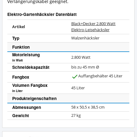
Verlängerungskabel geeignet.
Elektro-Gartenhäcksler Datenblatt
Black+Decker 2.800 Watt
Artikel
Elektro-Leisehäcksler
Typ
Walzenhäcksler
Funktion
Motorleistung
2.800 Watt
in Watt
Schneidekapazität
bis zu 45 mm Ø
Auffangbehälter 45 Liter
Fangbox
J
Volumen Fangbox
a
45
Liter
in Liter
Produkteigenschaften
Abmessungen
58 x 50,5 x 38,5 cm
Gewicht
27 kg