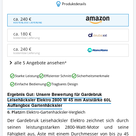
Produktdetails
Gardebruk
ca. 240 €
Leisehäcksler
KOSTENLOSE LIEFERUNG
Elektro
2800
ca. 180 €
W
kostenlose Lieferung
45
mm
ca. 240 €
kostenlose Lieferung
Aststärke
60L
alle 5 Angebote ansehen
Auffangbox
Gartenhäcksler
Gardebruk
Angebote:
Starke Leistung
Effizienter Schnitt
Sicherheitsmerkmale
Leisehäcksler
Wo
Einfache Bedienung
Tragbares Design
Elektro
ist
2800
dieser
Ergebnis Gut: Unsere Bewertung für Gardebruk
W
Elektro-
Leisehäcksler Elektro 2800 W 45 mm Aststärke 60L
45
Gartenhäcksler
Auffangbox Gartenhäcksler
mm
erhältlich?
6. Platz
im Elektro-Gartenhäcksler-Vergleich
Aststärke
60L
Der Gardebruk Leisehäcksler Elektro zeichnet sich durch
Auffangbox
seinen leistungsstarken 2800-Watt-Motor und seine
Gartenhäcksler
Fähigkeit aus, Äste mit einem Durchmesser von bis zu 45
Vorteile: