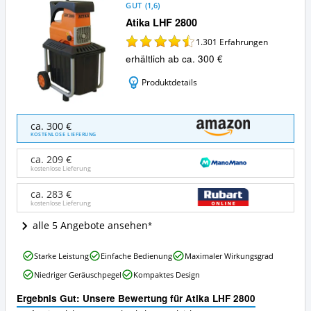
GUT
(
1,6
)
Atika LHF 2800
1.301
Erfahrungen
erhältlich ab ca. 300 €
Produktdetails
Atika
ca. 300 €
LHF
KOSTENLOSE LIEFERUNG
2800
Angebote:
ca. 209 €
Wo
kostenlose Lieferung
ist
dieser
ca. 283 €
kostenlose Lieferung
Elektro-
Gartenhäcksler
alle 5 Angebote ansehen
erhältlich?
Atika
Starke Leistung
Einfache Bedienung
Maximaler Wirkungsgrad
LHF
Niedriger Geräuschpegel
Kompaktes Design
2800
Vorteile:
Ergebnis Gut: Unsere Bewertung für Atika LHF 2800
Was