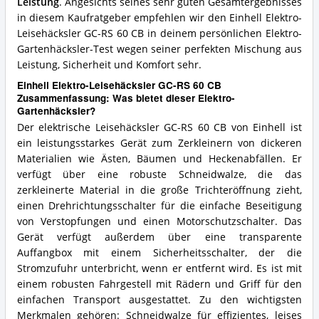
Leistung
. Angesichts seines sehr guten Gesamtergebnisses
in diesem Kaufratgeber empfehlen wir den Einhell Elektro-
Leisehäcksler GC-RS 60 CB in deinem persönlichen Elektro-
Gartenhäcksler-Test wegen seiner perfekten Mischung aus
Leistung, Sicherheit und Komfort sehr.
Einhell Elektro-Leisehäcksler GC-RS 60 CB
Zusammenfassung: Was bietet dieser Elektro-
Gartenhäcksler?
Der elektrische Leisehäcksler GC-RS 60 CB von Einhell ist
ein leistungsstarkes Gerät zum Zerkleinern von dickeren
Materialien wie Ästen, Bäumen und Heckenabfällen. Er
verfügt über eine robuste Schneidwalze, die das
zerkleinerte Material in die große Trichteröffnung zieht,
einen Drehrichtungsschalter für die einfache Beseitigung
von Verstopfungen und einen Motorschutzschalter. Das
Gerät verfügt außerdem über eine transparente
Auffangbox mit einem Sicherheitsschalter, der die
Stromzufuhr unterbricht, wenn er entfernt wird. Es ist mit
einem robusten Fahrgestell mit Rädern und Griff für den
einfachen Transport ausgestattet. Zu den wichtigsten
Merkmalen gehören: Schneidwalze für effizientes, leises