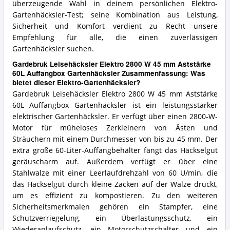
überzeugende Wahl in deinem persönlichen Elektro-
Gartenhäcksler-Test; seine Kombination aus Leistung,
Sicherheit und Komfort verdient zu Recht unsere
Empfehlung für alle, die einen zuverlässigen
Gartenhäcksler suchen.
Gardebruk Leisehäcksler Elektro 2800 W 45 mm Aststärke
60L Auffangbox Gartenhäcksler Zusammenfassung: Was
bietet dieser Elektro-Gartenhäcksler?
Gardebruk Leisehäcksler Elektro 2800 W 45 mm Aststärke
60L Auffangbox Gartenhäcksler ist ein leistungsstarker
elektrischer Gartenhäcksler. Er verfügt über einen 2800-W-
Motor für müheloses Zerkleinern von Ästen und
Sträuchern mit einem Durchmesser von bis zu 45 mm. Der
extra große 60-Liter-Auffangbehälter fängt das Häckselgut
geräuscharm auf. Außerdem verfügt er über eine
Stahlwalze mit einer Leerlaufdrehzahl von 60 U/min, die
das Häckselgut durch kleine Zacken auf der Walze drückt,
um es effizient zu kompostieren. Zu den weiteren
Sicherheitsmerkmalen gehören ein Stampfer, eine
Schutzverriegelung, ein Überlastungsschutz, ein
Wiederanlaufschutz, ein Motorschutzschalter und ein