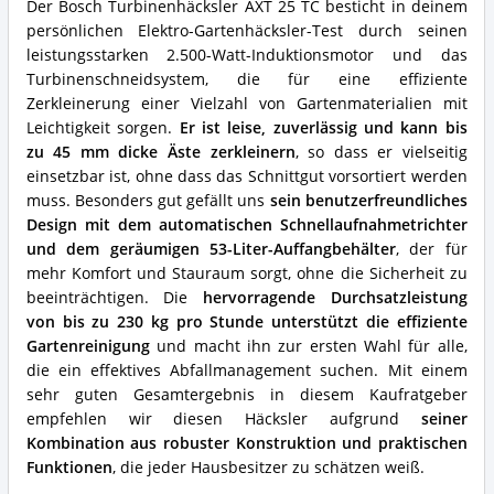
Der Bosch Turbinenhäcksler AXT 25 TC besticht in deinem
diesen
persönlichen Elektro-Gartenhäcksler-Test durch seinen
Elektro-
Gartenhäcksler?
leistungsstarken 2.500-Watt-Induktionsmotor und das
Turbinenschneidsystem, die für eine effiziente
Zerkleinerung einer Vielzahl von Gartenmaterialien mit
Leichtigkeit sorgen.
Er ist leise, zuverlässig und kann bis
zu 45 mm dicke Äste zerkleinern
, so dass er vielseitig
einsetzbar ist, ohne dass das Schnittgut vorsortiert werden
muss. Besonders gut gefällt uns
sein benutzerfreundliches
Design mit dem automatischen Schnellaufnahmetrichter
und dem geräumigen 53-Liter-Auffangbehälter
, der für
mehr Komfort und Stauraum sorgt, ohne die Sicherheit zu
beeinträchtigen. Die
hervorragende Durchsatzleistung
von bis zu 230 kg pro Stunde unterstützt die effiziente
Gartenreinigung
und macht ihn zur ersten Wahl für alle,
die ein effektives Abfallmanagement suchen. Mit einem
sehr guten Gesamtergebnis in diesem Kaufratgeber
empfehlen wir diesen Häcksler aufgrund
seiner
Kombination aus robuster Konstruktion und praktischen
Funktionen
, die jeder Hausbesitzer zu schätzen weiß.