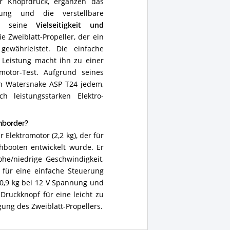
r Knopfdruck, ergänzen das
rung und die verstellbare
hen seine
Vielseitigkeit und
e Zweiblatt-Propeller, der ein
gewährleistet. Die einfache
 Leistung macht ihn zu einer
motor-Test. Aufgrund seines
n Watersnake ASP T24 jedem,
 leistungsstarken Elektro-
nborder?
 Elektromotor (2,2 kg), der für
hbooten entwickelt wurde. Er
ohe/niedrige Geschwindigkeit,
e für eine einfache Steuerung
 10,9 kg bei 12 V Spannung und
Druckknopf für eine leicht zu
ung des Zweiblatt-Propellers.