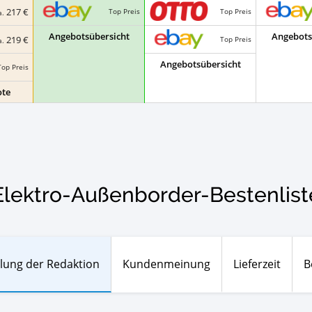
217 €
Top Preis
Top Preis
a.
Angebotsübersicht
Angebots
219 €
Top Preis
a.
Angebotsübersicht
Top Preis
ote
Elektro-Außenborder-Bestenlist
lung der Redaktion
Kundenmeinung
Lieferzeit
B