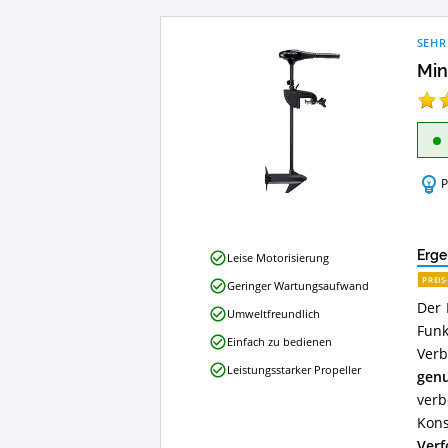
SEHR
Min
P
Minn
Erge
Leise Motorisierung
Kota
PREIS
Geringer Wartungsaufwand
Endura
Der 
30
Umweltfreundlich
C2
Funk
Einfach zu bedienen
Vorteile:
Verb
Was
Leistungsstarker Propeller
gen
spricht
für
verb
diesen
Kons
Elektro-
Ver