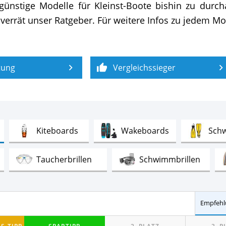
günstige Modelle für Kleinst-Boote bishin zu durcha
verrät unser Ratgeber. Für weitere Infos zu jedem Mot
tung
Vergleichssieger
st
Test
Test
Kiteboards
Wakeboards
Sch
Test
Test
Test
Taucherbrillen
Schwimmbrillen
Test
Trockenanzüge Wassersport
Wassersport
h
Empfehl
Test
Test
nzüge Herren
Neoprenanzüge Damen
S