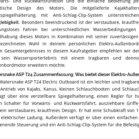
ärts- und Rückwärtsfunktion und die einfache Bedienung pe
ktische Design des Motors. Die mitgelieferte Kajakhalte
kspiegelhalterung mit Anti-Schlag-Clip-System unterstreic
lebigkeit
. Besonders beeindruckend ist der verstaubare, krautfrei
ungsloses Fahren bei unterschiedlichen Wasserbedingungen 
habung dieses Motors in Kombination mit seiner zuverlässigen
ezeichneten Wahl in deinem persönlichen Elektro-Außenbord
n Gesamtergebnisses in diesem Kaufratgeber empfehlen wir de
 sein Wassersporterlebnis mit einem tragbaren und dennoch
nbordmotor erweitern möchte.
rsnake ASP T24 Zusammenfassung: Was bietet dieser Elektro-Auße
Watersnake ASP T24 Electric Outboard ist ein leichter und tragbarer
Antrieb von Kajaks, Kanus, kleinen Schlauchbooten und Schlauc
ügt über eine verstellbare Spiegelhalterung, einen Regler für h
n Schalter für Vorwärts- und Rückwärtsfahrt, ausziehbare Griff
ein verstaubares, krautfreies Design. Er hat eine Schubkraft von
 elektrischer Ladung. Außerdem verfügt er über einen einfachen 
enende Steuerung und ein Anti-Schlag-Clip-System für die Befestig