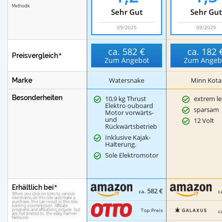
Methodik
Sehr Gut
Sehr Gut
09/2025
09/2025
ca.
582 €
ca.
182 
Preisvergleich
Zum Angebot
Zum Angeb
Watersnake
Minn Kota
Marke
Besonderheiten
10,9 kg Thrust
extrem le
Elektro ouboard
sparsam
Motor vorwärts-
und
12 Volt
Rückwärtsbetrieb
Inklusive Kajak-
Halterung.
Sole Elektromotor
Erhältlich bei
582 €
ca.
c
Top Preis
c