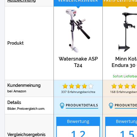
Test
Automatik Rettungswesten
Feststof
Test
Test
Kites
Hydrofoils
Skimbo
Produkt
Watersnake ASP
Minn Kot
T24
Endura 30
Sofort Lieferba
Kundenmeinung
bei Amazon
337
Erfahrungsberichte
168
Erfahrungsber
Details
PRODUKTDETAILS
PRODUKTDE
Bilder, Preisvergleich uvm.
Bewertung
Bewertun
1,2
1,5
Vergleichsergebnis