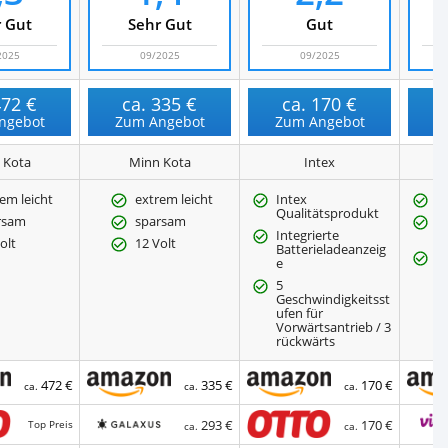
 Gut
Sehr Gut
Gut
2025
09/2025
09/2025
472 €
ca.
335 €
ca.
170 €
ngebot
Zum Angebot
Zum Angebot
Z
 Kota
Minn Kota
Intex
em leicht
extrem leicht
Intex
S
Qualitätsprodukt
rsam
sparsam
S
Integrierte
lb
olt
12 Volt
Batterieladeanzeig
L
e
dr
5
Geschwindigkeitsst
ufen für
Vorwärtsantrieb / 3
rückwärts
472 €
335 €
170 €
ca.
ca.
ca.
293 €
170 €
Top Preis
ca.
ca.