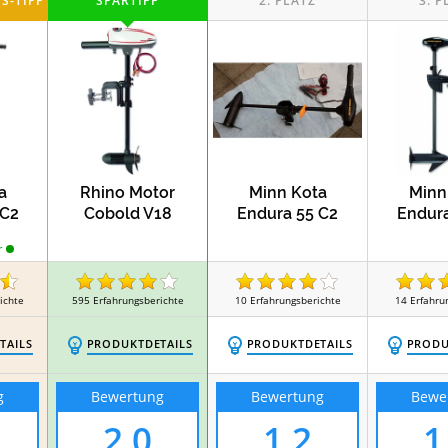
Test
Te
f-Rettungswesten
Rettungswesten für Kinder
Test
Test
ards
Tauchscooter mit Doppelmotor
A
a
Rhino Motor
Minn Kota
Minn
 C2
Cobold V18
Endura 55 C2
Endura
r
ichte
595
Erfahrungsberichte
10
Erfahrungsberichte
14
Erfahru
TAILS
PRODUKTDETAILS
PRODUKTDETAILS
PRODU
g
Bewertung
Bewertung
Bewe
2,0
1,2
1