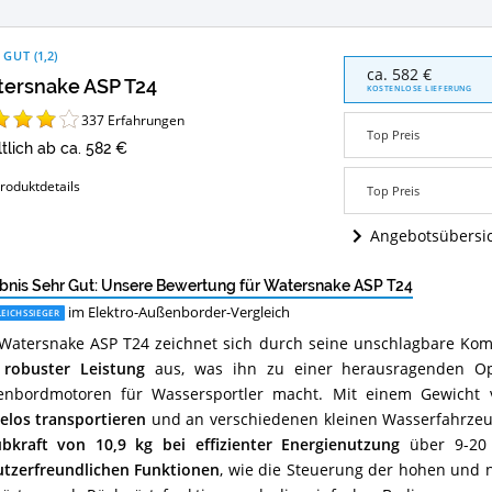
 GUT
(
1,2
)
Watersnake
ca. 582 €
ersnake ASP T24
ASP
KOSTENLOSE LIEFERUNG
T24
337
Erfahrungen
Angebote:
Top Preis
Wo
ltlich ab ca. 582 €
ist
dieser
roduktdetails
Top Preis
Elektro-
Außenborder
Angebotsübersi
erhältlich?
bnis Sehr Gut: Unsere Bewertung für Watersnake ASP T24
im Elektro-Außenborder-Vergleich
EICHSSIEGER
Watersnake ASP T24 zeichnet sich durch seine unschlagbare Ko
robuster Leistung
aus, was ihn zu einer herausragenden Opt
nbordmotoren für Wassersportler macht. Mit einem Gewicht v
los transportieren
und an verschiedenen kleinen Wasserfahrzeug
bkraft von 10,9 kg bei effizienter Energienutzung
über 9-20 
tzerfreundlichen Funktionen
, wie die Steuerung der hohen und n