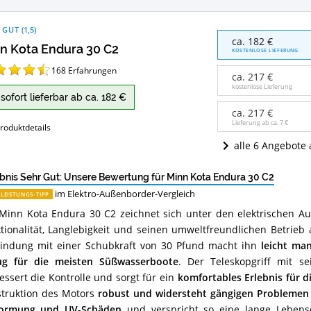
 GUT
(
1,5
)
Minn
ca. 182 €
n Kota Endura 30 C2
Kota
KOSTENLOSE LIEFERUNG
Endura
168
Erfahrungen
30
ca. 217 €
C2
kostenlose Lieferung
sofort lieferbar ab ca. 182 €
Angebote:
Wo
ca. 217 €
ist
Lieferung ab ca.
7 €
roduktdetails
dieser
alle 6 Angebote
Elektro-
Außenborder
erhältlich?
bnis Sehr Gut: Unsere Bewertung für Minn Kota Endura 30 C2
im Elektro-Außenborder-Vergleich
-LEISTUNGS-TIPP
Minn Kota Endura 30 C2 zeichnet sich unter den elektrischen 
tionalität, Langlebigkeit und seinen umweltfreundlichen Betrieb 
indung mit einer Schubkraft von 30 Pfund macht ihn
leicht man
ug für die meisten Süßwasserboote
. Der Teleskopgriff mit se
essert die Kontrolle und sorgt für ein
komfortables Erlebnis für d
truktion des Motors
robust und widersteht gängigen Problemen 
formung und UV-Schäden
und verspricht so eine lange Leben