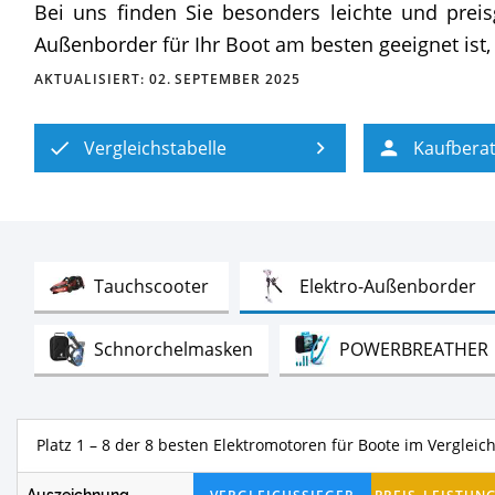
Bei uns finden Sie besonders leichte und preis
Außenborder für Ihr Boot am besten geeignet ist, 
AKTUALISIERT:
02. SEPTEMBER 2025
Vergleichstabelle
Kaufbera
Test
Te
Tauchscooter
Elektro-Außenborder
Test
Schnorchelmasken
POWERBREATHER
Test
Rafting-Tour von Jochen Schweizer
Platz 1 – 8 der 8 besten Elektromotoren für Boote im Vergleic
Test
Prallschutzwesten Damen
Neoprena
Auszeichnung