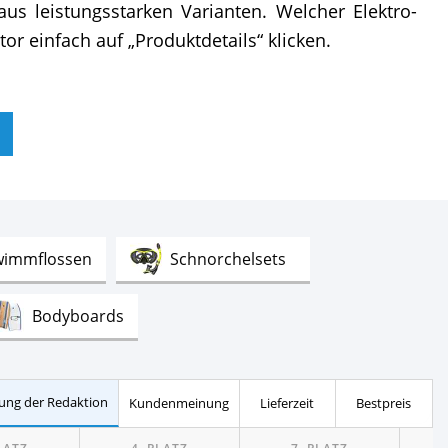
us leistungsstarken Varianten. Welcher Elektro-
or einfach auf „Produktdetails“ klicken.
Test
Test
wimmflossen
Schnorchelsets
Test
Bodyboards
Test
Test
helme
Prallschutzwesten Herren
ung der Redaktion
Kundenmeinung
Lieferzeit
Bestpreis
Test
Test
chwimmbojen
Restube® Bojen