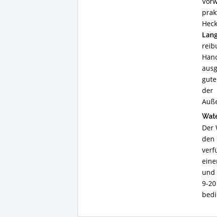
Vorw
pra
Hec
Lang
reib
Hand
ausg
gute
der
Auße
Wate
Der 
den 
verf
eine
und 
9-20
bedi