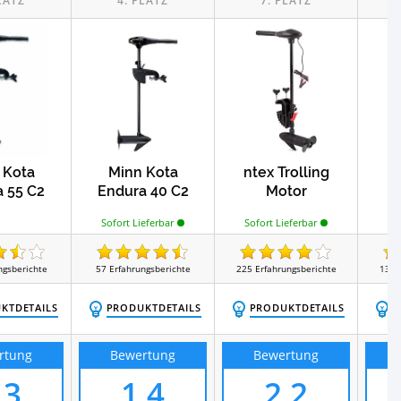
st
Test
Test
Schwimmwesten
Dry-Bags
Test
ußenbordmotoren
 Kota
Minn Kota
ntex Trolling
 55 C2
Endura 40 C2
Motor
B
Sofort Lieferbar
Sofort Lieferbar
ngsberichte
57
Erfahrungsberichte
225
Erfahrungsberichte
130
KTDETAILS
PRODUKTDETAILS
PRODUKTDETAILS
P
rtung
Bewertung
Bewertung
,3
1,4
2,2