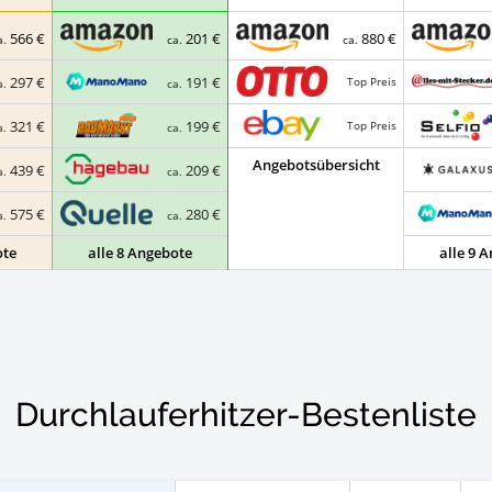
566 €
201 €
880 €
a.
ca.
ca.
297 €
191 €
Top Preis
a.
ca.
321 €
199 €
Top Preis
a.
ca.
Angebotsübersicht
439 €
209 €
a.
ca.
575 €
280 €
a.
ca.
ote
alle 8 Angebote
alle 9 
Durchlauferhitzer-Bestenliste