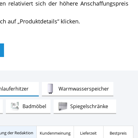
en relativiert sich der höhere Anschaffungspreis
h auf „Produktdetails“ klicken.
Test
Test
lauferhitzer
Warmwasserspeicher
Test
Test
Test
Badmöbel
Spiegelschränke
Test
inen
ung der Redaktion
Kundenmeinung
Lieferzeit
Bestpreis