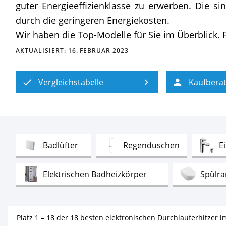
guter Energieeffizienklasse zu erwerben. Die si
durch die geringeren Energiekosten.
Wir haben die Top-Modelle für Sie im Überblick. F
AKTUALISIERT:
16. FEBRUAR 2023
Vergleichstabelle
Kaufbera
Test
Test
Badlüfter
Regenduschen
E
Test
Elektrischen Badheizkörper
Spülr
Test
LED Kosmetikspiegel
Durchflussbeg
Platz 1 – 18 der 18 besten elektronischen Durchlauferhitzer i