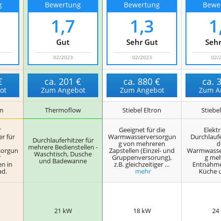
g
Bewertung
Bewertung
Bewe
1,7
1,3
1
Gut
Sehr Gut
Sehr
02/2023
02/2023
02/
€
ca.
201 €
ca.
880 €
ca.
ot
Zum Angebot
Zum Angebot
Zum A
on
Thermoflow
Stiebel Eltron
Stiebel
r
Geeignet für die
Elektr
er für
Warmwasserversorgun
Durchlaufe
Durchlauferhitzer für
g von mehreren
d
mehrere Bedienstellen -
sorgun
Zapstellen (Einzel- und
Warmwasse
Waschtisch, Dusche
r
Gruppenversorung),
g meh
und Badewanne
n in
z.B. gleichzeitiger …
Entnahmes
ad.
mehr
Küche 
21 kW
18 kW
24