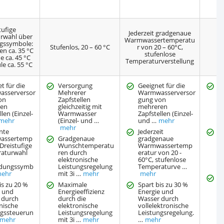
tufige
Jederzeit gradgenaue
rwahl über
Warmwassertemperatu
ssymbole:
Stufenlos, 20 – 60 °C
r von 20 – 60°C,
n ca. 35 °C
stufenlose
 ca. 45 °C
Temperaturverstellung
e ca. 55 °C
t für die
Versorgung
Geeignet für die
Ge
sserversor
Mehrerer
Warmwasserversor
W
on
Zapfstellen
gung von
g
ren
gleichzeitig mit
mehreren
Za
llen (Einzel-
Warmwasser
Zapfstellen (Einzel-
z
mehr
(Einzel- und …
und …
mehr
mehr
nte
Jederzeit
S
assertemp
Gradgenaue
gradgenaue
T
 Dreistufige
Wunschtemperatu
Warmwassertemp
ü
aturwahl
ren durch
eratur von 20 -
vo
elektronische
60°C, stufenlose
T
dungssymb
Leistungsregelung
Temperaturve …
z
ehr
mit 3i …
mehr
mehr
E
is zu 20 %
Maximale
Spart bis zu 30 %
d
e und
Energieeffizienz
Energie und
F
 durch
durch die
Wasser durch
v
nische
elektronische
vollelektronische
T
ngssteuerun
Leistungsregelung
Leistungsregelung.
W
mehr
mit 3i …
mehr
…
mehr