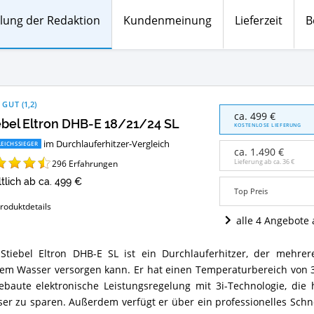
lung der Redaktion
Kundenmeinung
Lieferzeit
B
 GUT
(
1,2
)
Stiebel
ca. 499 €
ebel Eltron DHB-E 18/21/24 SL
Eltron
KOSTENLOSE LIEFERUNG
DHB-
im Durchlauferhitzer-Vergleich
EICHSSIEGER
E
ca. 1.490 €
18/21/24
Lieferung ab ca.
36 €
296
Erfahrungen
SL
ltlich ab ca. 499 €
Angebote:
Top Preis
Wo
roduktdetails
ist
alle 4 Angebote
dieser
Durchlauferhitzer
erhältlich?
Stiebel Eltron DHB-E SL ist ein Durchlauferhitzer, der mehrere
bel
em Wasser versorgen kann. Er hat einen Temperaturbereich von 3
on
-
ebaute elektronische Leistungsregelung mit 3i-Technologie, die 
er zu sparen. Außerdem verfügt er über ein professionelles Schne
21/24