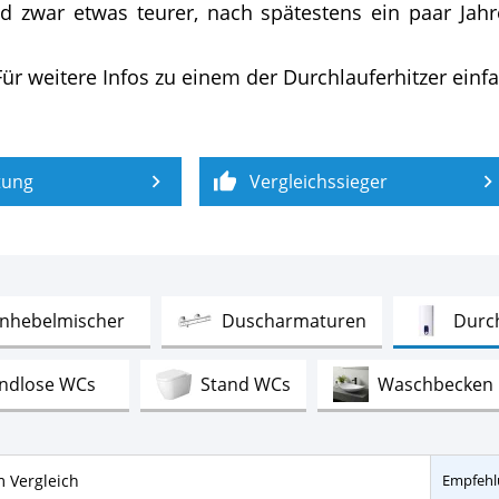
nd zwar etwas teurer, nach spätestens ein paar Jahr
ür weitere Infos zu einem der Durchlauferhitzer einfac
tung
Vergleichssieger
Test
Test
inhebelmischer
Duscharmaturen
Durch
Test
Test
andlose WCs
Stand WCs
Waschbecken
Test
Test
renzer
Duschabtrennungen
Duschkab
m Vergleich
Empfehl