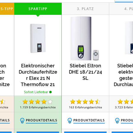
Test
Test
Duschtüren
Hängewaschbecken
Kl
Test
Wassersparende Duschköpfe
Wassersparende R
ron
Elektronischer
Stiebel Eltron
Stiebel
sch
Durchlauferhitze
DHE 18/21/24
elektr
er
r Elex 21 N
SL
geste
hitze
Thermoflow 21
Durchlau
ST
kW Boiler
r DHB
Sofort Lieferbar
richte
1.159
Erfahrungsberichte
163
Erfahrungsberichte
3.723
Erfahr
TAILS
PRODUKTDETAILS
PRODUKTDETAILS
PRODU