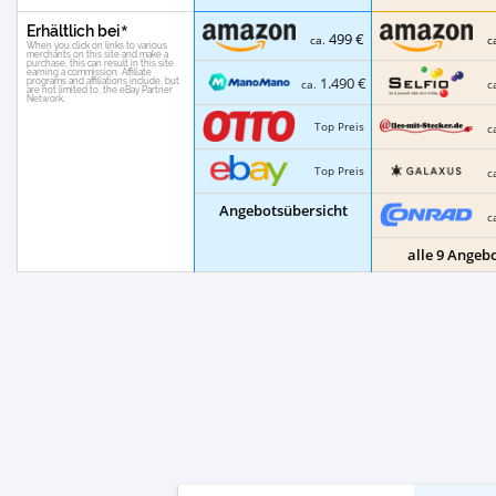
Erhältlich bei
499 €
ca.
c
1.490 €
ca.
c
Top Preis
c
Top Preis
c
Angebotsübersicht
c
alle 9 Angeb