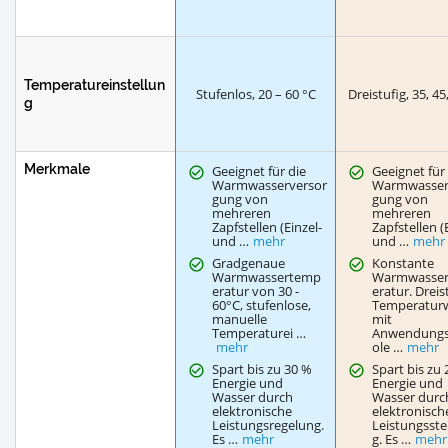
Temperatureinstellun
Stufenlos, 20 – 60 °C
Dreistufig, 35, 45
g
Merkmale
Geeignet für die
Geeignet für
Warmwasserversor
Warmwasser
gung von
gung von
mehreren
mehreren
Zapfstellen (Einzel-
Zapfstellen (
und …
mehr
und …
mehr
Gradgenaue
Konstante
Warmwassertemp
Warmwasse
eratur von 30 -
eratur. Dreis
60°C, stufenlose,
Temperatur
manuelle
mit
Temperaturei …
Anwendung
mehr
ole …
mehr
Spart bis zu 30 %
Spart bis zu
Energie und
Energie und
Wasser durch
Wasser durc
elektronische
elektronisch
Leistungsregelung.
Leistungsst
Es …
mehr
g. Es …
mehr