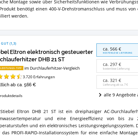
ache Montage sowie über Sicherheitsfunktionen wie Verbrühungs
Produkt benötigt einen 400-V-Drehstromanschluss und muss von ei
ammenfassung:
alliert werden.
et
er
hlauferhitzer?
 GUT
(
1,3
)
Stiebel
ca. 566 €
ebel Eltron elektronisch gesteuerter
Eltron
KOSTENLOSE LIEFERUNG
elektronisch
chlauferhitzer DHB 21 ST
gesteuerter
ca. 297 €
im Durchlauferhitzer-Vergleich
Durchlauferhitzer
-LEISTUNGS-TIPP
kostenlose Lieferung
DHB
3.720
Erfahrungen
21
ca. 321 €
ST
ltlich ab ca. 566 €
Lieferung ab ca.
7 €
Angebote:
alle 9 Angebote
roduktdetails
Wo
ist
dieser
Stiebel Eltron DHB 21 ST ist ein dreiphasiger AC-Durchlauferh
Durchlauferhitzer
bel
erhältlich?
mwassertemperatur und eine Energieeffizienz von bis zu 
on
tronisch
eraturstufen und ein elektronisches Leistungsregelungssystem. 
euerter
 das PROFI-RAPID-Installationssystem für eine einfache Montag
hlauferhitzer