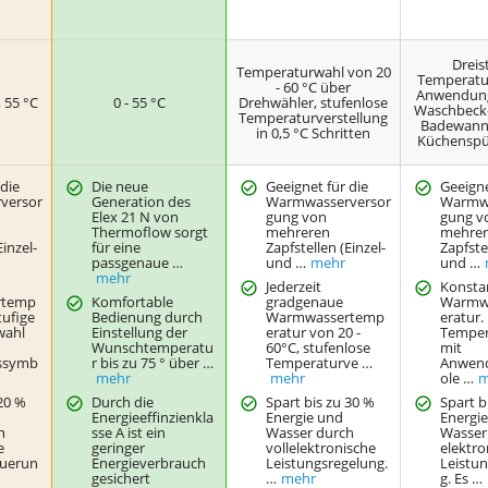
Dreis
Temperaturwahl von 20
Temperatu
- 60 °C über
Anwendung
, 55 °C
0 - 55 °C
Drehwähler, stufenlose
Waschbecke
Temperaturverstellung
Badewanne
in 0,5 °C Schritten
Küchenspül
 die
Die neue
Geeignet für die
Geeigne
versor
Generation des
Warmwasserversor
Warmwa
Elex 21 N von
gung von
gung v
Thermoflow sorgt
mehreren
mehre
Einzel-
für eine
Zapfstellen (Einzel-
Zapfste
passgenaue …
und …
mehr
und …
mehr
Jederzeit
Konsta
rtemp
Komfortable
gradgenaue
Warmw
tufige
Bedienung durch
Warmwassertemp
eratur.
wahl
Einstellung der
eratur von 20 -
Temper
Wunschtemperatu
60°C, stufenlose
mit
ssymb
r bis zu 75 ° über …
Temperaturve …
Anwen
mehr
mehr
ole …
m
 20 %
Durch die
Spart bis zu 30 %
Spart b
Energieeffinzienkla
Energie und
Energi
h
sse A ist ein
Wasser durch
Wasser
e
geringer
vollelektronische
elektro
euerun
Energieverbrauch
Leistungsregelung.
Leistu
gesichert
…
mehr
g. Es …