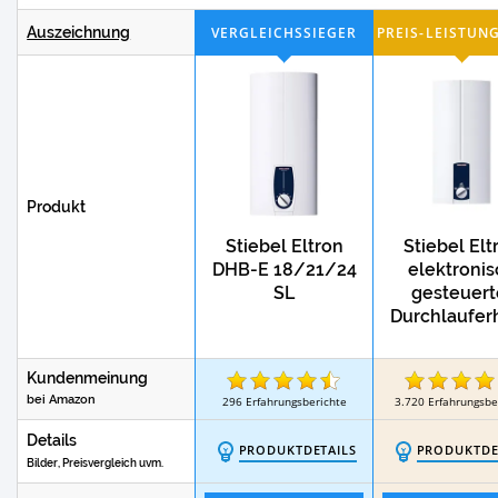
Test
Duschabtrennungen für die Badewanne
Auszeichnung
Test
Elektronische Durchlauferhitzer
Test
Durchlauferhitzer stufenlos regelbar
Produkt
Stiebel Eltron
Stiebel Elt
DHB-E 18/21/24
elektroni
SL
gesteuert
Durchlaufer
r DHB 21 
Kundenmeinung
bei Amazon
296
Erfahrungsberichte
3.720
Erfahrungsbe
Details
PRODUKTDETAILS
PRODUKTDE
Bilder, Preisvergleich uvm.