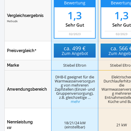
Bewertung
Bewertun
1,3
1,3
Vergleichsergebnis
Methodik
Sehr Gut
Sehr Gut
02/2023
02/2023
ca.
499 €
ca.
566 
Preisvergleich
Zum Angebot
Zum Angeb
Stiebel Eltron
Stiebel Eltr
Marke
DHB-E geeignet für die
Elektrische
Warmwasserversorgun
Durchlauferhitz
g von mehreren
die
Zapfstellen (Einzel- und
Warmwasserver
Anwendungsbereich
Gruppenversorgung),
g mehrere
z.B. gleichzeitige …
Entnahmestelle
mehr
Küche und B
Nennleistung
18/21/24 kW
21 kW
(einstellbar)
kW