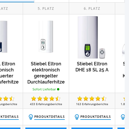
Test
Test
eindurchlauferhitzer
Kleinspeicher
Test
egenduschen
 Eltron
Stiebel Eltron
Stiebel Eltron
St
onisch
elektronisch
DHE 18 SL 25 A
d
uerter
geregelter
Kl
ferhitze
Durchlauferhitze
 24 ST
r DEL 18/21/24
Sofort Lieferbar
ungsberichte
433
Erfahrungsberichte
163
Erfahrungsberichte
1.848
KTDETAILS
PRODUKTDETAILS
PRODUKTDETAILS
P