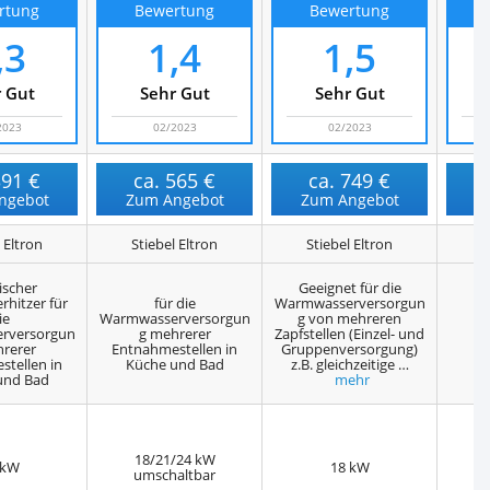
rtung
Bewertung
Bewertung
,3
1,4
1,5
 Gut
Sehr Gut
Sehr Gut
2023
02/2023
02/2023
391 €
ca.
565 €
ca.
749 €
ngebot
Zum Angebot
Zum Angebot
Z
 Eltron
Stiebel Eltron
Stiebel Eltron
S
ischer
Geeignet für die
rhitzer für
für die
Warmwasserversorgun
ie
Warmwasserversorgun
g von mehreren
rversorgun
g mehrerer
Zapfstellen (Einzel- und
rerer
Entnahmestellen in
Gruppenversorgung)
tellen in
Küche und Bad
z.B. gleichzeitige …
und Bad
mehr
18/21/24 kW
 kW
18 kW
umschaltbar