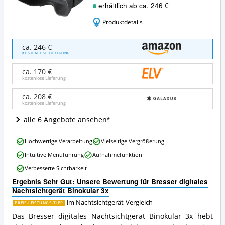
erhältlich ab ca. 246 €
Produktdetails
Bresser
ca. 246 €
digitales
KOSTENLOSE LIEFERUNG
Nachtsichtgerät
Binokular
ca. 170 €
3x
kostenlose Lieferung
Angebote:
Wo
ca. 208 €
kostenlose Lieferung
ist
dieses
alle 6 Angebote ansehen
Nachtsichtgerät
erhältlich?
Bresser
Hochwertige Verarbeitung
Vielseitige Vergrößerung
digitales
Intuitive Menüführung
Aufnahmefunktion
Nachtsichtgerät
Binokular
Verbesserte Sichtbarkeit
3x
Ergebnis Sehr Gut: Unsere Bewertung für Bresser digitales
Vorteile:
Nachtsichtgerät Binokular 3x
Was
spricht
im Nachtsichtgerät-Vergleich
PREIS-LEISTUNGS-TIPP
für
Das Bresser digitales Nachtsichtgerät Binokular 3x hebt
dieses