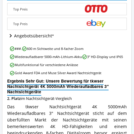
4K
5000mAh
Top Preis
Wiederaufladbares
3"
Nachtsichtgeräte
Top Preis
Angebote:
Wo
Angebotsübersicht
ist
dieses
tkwser
###.
600 m Sichtweite und 8-facher Zoom
Nachtsichtgerät
Nachtsichtgerät
erhältlich?
Wiederaufladbarer 5000-mAh-Lithium-Akku
3'' HD-Display und IP65
4K
5000mAh
Multifunktional für verschiedene Anlässe
Wiederaufladbares
Gold Award FDA und Muse Silver Award Nachtsichtgerät
3"
Nachtsichtgeräte
Ergebnis Sehr Gut: Unsere Bewertung für tkwser
Vorteile:
Nachtsichtgerät 4K 5000mAh Wiederaufladbares 3"
Was
Nachtsichtgeräte
spricht
2. Platz
im Nachtsichtgerät-Vergleich
für
dieses
Das tkwser Nachtsichtgerät 4K 5000mAh
Nachtsichtgerät?
Wiederaufladbares 3" Nachtsichtgerät sticht auf dem
überfüllten Markt der Nachtsichtgeräte mit seinen
bemerkenswerten 4K HD-Fähigkeiten und einem
beeindruckenden 8-fachen Digitalzoom hervor, ergänzt