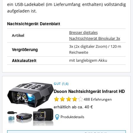
ein USB-Ladekabel (im Lieferumfang enthalten) vollständig
aufgeladen ist.
Nachtsichtgerät Datenblatt
Bresser digitales
Artikel
Nachtsichtgerät Binokular 3x
3x (2x digitaler Zoom) / 120 m
Vergrößerung
Reichweite
Akkulaufzeit
mit langlebigem Akku
GUT
(
1,6
)
Dsoon Nachtsichtgerät Infrarot HD
488
Erfahrungen
erhältlich ab ca. 40 €
Produktdetails
Dsoon