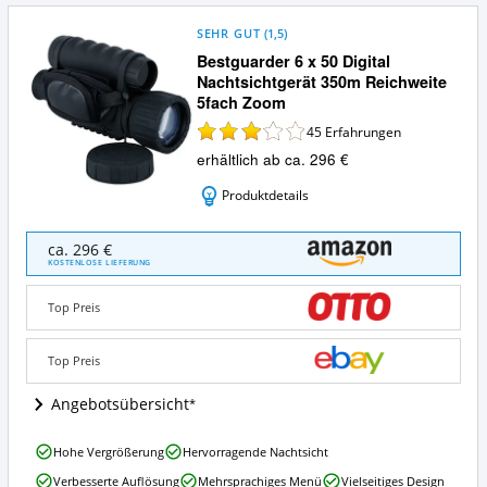
SEHR GUT
(
1,5
)
Bestguarder 6 x 50 Digital
Nachtsichtgerät 350m Reichweite
5fach Zoom
45
Erfahrungen
erhältlich ab ca. 296 €
Produktdetails
Bestguarder
ca. 296 €
6
KOSTENLOSE LIEFERUNG
x
50
Top Preis
Digital
Nachtsichtgerät
350m
Top Preis
Reichweite
5fach
Angebotsübersicht
Zoom
Angebote:
Bestguarder
Hohe Vergrößerung
Hervorragende Nachtsicht
Wo
6
ist
Verbesserte Auflösung
Mehrsprachiges Menü
Vielseitiges Design
x