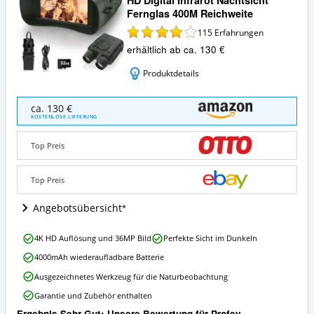
Fernglas 400M Reichweite
115
Erfahrungen
erhältlich ab ca. 130 €
Produktdetails
Profey
ca. 130 €
Nachtsichtgerät
KOSTENLOSE LIEFERUNG
Profey
4K
Top Preis
HD
Digital
Infrarot
Top Preis
Nachtsicht
Fernglas
Angebotsübersicht
400M
Reichweite
Profey
4K HD Auflösung und 36MP Bild
Perfekte Sicht im Dunkeln
Angebote:
Nachtsichtgerät
Wo
4000mAh wiederaufladbare Batterie
Profey
ist
4K
Ausgezeichnetes Werkzeug für die Naturbeobachtung
dieses
HD
Nachtsichtgerät
Garantie und Zubehör enthalten
Digital
erhältlich?
Infrarot
Ergebnis Sehr Gut: Unsere Bewertung für Profey