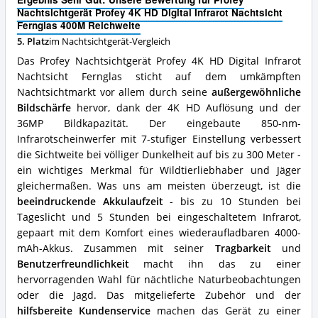
Nachtsicht
Nachtsichtgerät Profey 4K HD Digital Infrarot Nachtsicht
Fernglas
Fernglas 400M Reichweite
400M
5. Platz
im Nachtsichtgerät-Vergleich
Reichweite
Vorteile:
Das Profey Nachtsichtgerät Profey 4K HD Digital Infrarot
Was
Nachtsicht Fernglas sticht auf dem umkämpften
spricht
Nachtsichtmarkt vor allem durch seine
außergewöhnliche
für
Bildschärfe
hervor, dank der 4K HD Auflösung und der
dieses
36MP Bildkapazität. Der eingebaute 850-nm-
Nachtsichtgerät?
Infrarotscheinwerfer mit 7-stufiger Einstellung verbessert
die Sichtweite bei völliger Dunkelheit auf bis zu 300 Meter -
ein wichtiges Merkmal für Wildtierliebhaber und Jäger
gleichermaßen. Was uns am meisten überzeugt, ist die
beeindruckende Akkulaufzeit
- bis zu 10 Stunden bei
Tageslicht und 5 Stunden bei eingeschaltetem Infrarot,
gepaart mit dem Komfort eines wiederaufladbaren 4000-
mAh-Akkus. Zusammen mit seiner
Tragbarkeit
und
Benutzerfreundlichkeit
macht ihn das zu einer
hervorragenden Wahl für nächtliche Naturbeobachtungen
oder die Jagd. Das mitgelieferte Zubehör und der
hilfsbereite Kundenservice
machen das Gerät zu einer