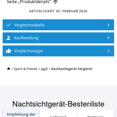
Seite „Produktdetails“. 🦌
AKTUALISIERT:
05. FEBRUAR 2026
Vergleichstabelle
Kaufberatung
Vergleichssieger
TopRatgeber24.de
Sport & Freizeit
Jagd
Nachtsichtgerät Vergleich
Nachtsichtgerät-Bestenliste
Empfehlung der