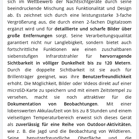
sich im Wettbewerb der Nachtsichtgeräte durch seine
Nachtsichtgerät?
beeindruckende Mischung aus Funktionalität und Design
ab. Es zeichnet sich durch eine leistungsstarke 3-fache
Vergrößerung aus, die durch einen 2-fachen Digitalzoom
ergänzt wird und für
detaillierte und scharfe Bilder über
große Entfernungen
sorgt. Seine Verarbeitungsqualität
garantiert nicht nur Langlebigkeit, sondern bietet auch
fortschrittliche Funktionen wie einen zuschaltbaren
siebenstufigen Infrarotstrahler für
hervorragende
Sichtbarkeit in völliger Dunkelheit bis zu 120 Metern
.
Durch die doppelte Sichtbarkeit ist sie auch für
Brillenträger geeignet, was ihre
Benutzerfreundlichkeit
erhöht. Die Möglichkeit, Bilder oder Videos direkt auf einer
microSD-Karte zu speichern und mit einem Zeitstempel zu
versehen, macht sie noch attraktiver für die
Dokumentation von Beobachtungen
. Mit einer
lobenswerten Akkulaufzeit von bis zu 8 Stunden und einem
vielseitigen Temperaturbereich erweist sich dieses Gerät
als
zuverlässig für eine Reihe von Outdoor-Aktivitäten
,
wie z. B. die Jagd und die Beobachtung von Wildtieren.
Seine benutzerfreundliche Oberfläche und die