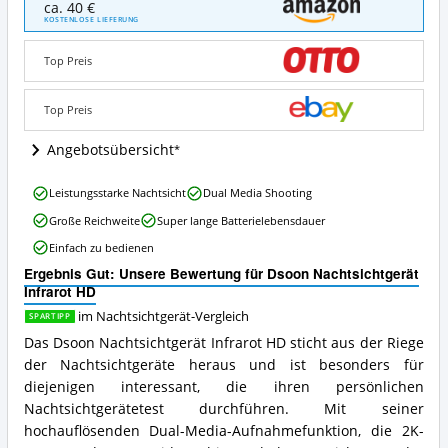
ca. 40 €
Nachtsichtgerät
KOSTENLOSE LIEFERUNG
Infrarot
HD
Top Preis
Angebote:
Wo
ist
Top Preis
dieses
Nachtsichtgerät
Angebotsübersicht
erhältlich?
Dsoon
Leistungsstarke Nachtsicht
Dual Media Shooting
Nachtsichtgerät
Große Reichweite
Super lange Batterielebensdauer
Infrarot
HD
Einfach zu bedienen
Vorteile:
Ergebnis Gut: Unsere Bewertung für Dsoon Nachtsichtgerät
Was
Infrarot HD
spricht
für
im Nachtsichtgerät-Vergleich
SPARTIPP
dieses
Das Dsoon Nachtsichtgerät Infrarot HD sticht aus der Riege
Nachtsichtgerät?
der Nachtsichtgeräte heraus und ist besonders für
diejenigen interessant, die ihren persönlichen
Nachtsichtgerätetest durchführen. Mit seiner
hochauflösenden Dual-Media-Aufnahmefunktion, die 2K-