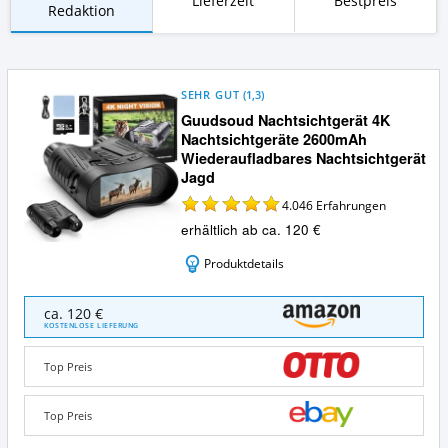
Lieferzeit
Bestpreis
Redaktion
SEHR GUT
(
1,3
)
Guudsoud Nachtsichtgerät 4K
Nachtsichtgeräte 2600mAh
Wiederaufladbares Nachtsichtgerät
Jagd
4.046
Erfahrungen
erhältlich ab ca. 120 €
Produktdetails
Guudsoud
ca. 120 €
Nachtsichtgerät
KOSTENLOSE LIEFERUNG
4K
Nachtsichtgeräte
Top Preis
2600mAh
Wiederaufladbares
Nachtsichtgerät
Top Preis
Jagd