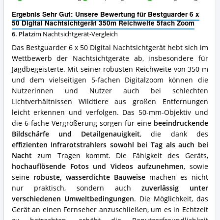
dieses
50
Nachtsichtgerät
Ergebnis Sehr Gut: Unsere Bewertung für Bestguarder 6 x
Digital
erhältlich?
50 Digital Nachtsichtgerät 350m Reichweite 5fach Zoom
Nachtsichtgerät
6. Platz
im Nachtsichtgerät-Vergleich
350m
Reichweite
Das Bestguarder 6 x 50 Digital Nachtsichtgerät hebt sich im
5fach
Wettbewerb der Nachtsichtgeräte ab, insbesondere für
Zoom
Jagdbegeisterte. Mit seiner robusten Reichweite von 350 m
Vorteile:
Was
und dem vielseitigen 5-fachen Digitalzoom können die
spricht
Nutzerinnen und Nutzer auch bei schlechten
für
Lichtverhältnissen Wildtiere aus großen Entfernungen
dieses
leicht erkennen und verfolgen. Das 50-mm-Objektiv und
Nachtsichtgerät?
die 6-fache Vergrößerung sorgen für eine
beeindruckende
Bildschärfe und Detailgenauigkeit
, die dank des
effizienten Infrarotstrahlers sowohl bei Tag als auch bei
Nacht
zum Tragen kommt. Die Fähigkeit des Geräts,
hochauflösende Fotos und Videos aufzunehmen
, sowie
seine
robuste, wasserdichte Bauweise
machen es nicht
nur praktisch, sondern auch
zuverlässig unter
verschiedenen Umweltbedingungen
. Die Möglichkeit, das
Gerät an einen Fernseher anzuschließen, um es in Echtzeit