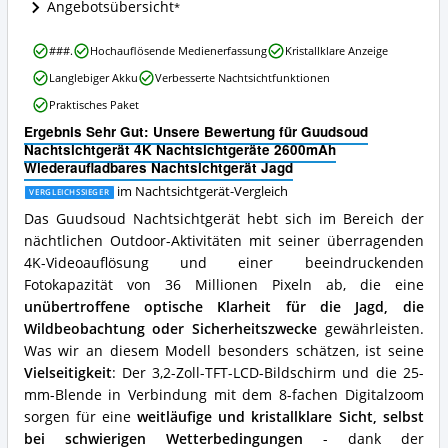
Angebote:
Angebotsübersicht
Wo
ist
Guudsoud
###.
Hochauflösende Medienerfassung
Kristallklare Anzeige
dieses
Nachtsichtgerät
Nachtsichtgerät
Langlebiger Akku
Verbesserte Nachtsichtfunktionen
4K
erhältlich?
Nachtsichtgeräte
Praktisches Paket
2600mAh
Ergebnis Sehr Gut: Unsere Bewertung für Guudsoud
Wiederaufladbares
Nachtsichtgerät 4K Nachtsichtgeräte 2600mAh
Nachtsichtgerät
Wiederaufladbares Nachtsichtgerät Jagd
Jagd
Vorteile:
im Nachtsichtgerät-Vergleich
VERGLEICHSSIEGER
Was
Das Guudsoud Nachtsichtgerät hebt sich im Bereich der
spricht
nächtlichen Outdoor-Aktivitäten mit seiner überragenden
für
dieses
4K-Videoauflösung und einer beeindruckenden
Nachtsichtgerät?
Fotokapazität von 36 Millionen Pixeln ab, die eine
unübertroffene optische Klarheit für die Jagd, die
Wildbeobachtung oder Sicherheitszwecke
gewährleisten.
Was wir an diesem Modell besonders schätzen, ist seine
Vielseitigkeit
: Der 3,2-Zoll-TFT-LCD-Bildschirm und die 25-
mm-Blende in Verbindung mit dem 8-fachen Digitalzoom
sorgen für eine
weitläufige und kristallklare Sicht, selbst
bei schwierigen Wetterbedingungen
- dank der