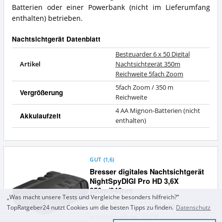
Batterien oder einer Powerbank (nicht im Lieferumfang
enthalten) betrieben.
Nachtsichtgerät Datenblatt
Bestguarder 6 x 50 Digital
Artikel
Nachtsichtgerät 350m
Reichweite 5fach Zoom
5fach Zoom / 350 m
Vergrößerung
Reichweite
4 AA Mignon-Batterien (nicht
Akkulaufzeit
enthalten)
GUT
(
1,6
)
Bresser digitales Nachtsichtgerät
NightSpyDIGI Pro HD 3,6X
250m/940nm
„Was macht unsere Tests und Vergleiche besonders hilfreich?“
52
Erfahrungen
TopRatgeber24 nutzt Cookies um die besten Tipps zu finden.
Datenschutz
erhältlich ab ca. 232 €