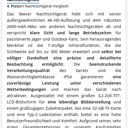
Vorteile:
Was
4. Platz
im Nachtsichtgerät-Vergleich
spricht
Das tkwser Nachtsichtgerät hebt sich mit seiner
für
außergewöhnlichen 4K-HD-Auflösung und dem robusten
dieses
2600-mAh-Akku von anderen Nachtsichtgeräten ab und
Nachtsichtgerät?
verspricht
klare Sicht und lange Betriebszeiten
für
passionierte Jäger und Outdoor-Fans. Sein herausragendes
Merkmal ist die 7-stufige Infrarotfunktion, die die
Sichtweite auf bis zu 300 Meter erweitert und
selbst bei
völliger Dunkelheit eine präzise und detaillierte
Beobachtung ermöglicht
. Die
beeindruckende
Verarbeitungsqualität
des Geräts und die
Wasserdichtigkeitsklasse IP54 garantieren
eine
zuverlässige Leistung unter verschiedenen
Wetterbedingungen
und machen das Gerät noch
attraktiver. Ausgestattet mit einem großen 3,2-Zoll-TFT-
LCD-Bildschirm für
eine lebendige Bilddarstellung
und
einem großzügigen Zubehörpaket, das eine 32-GB-TF-Karte
und eine Typ-C-Ladestation enthält, bietet es eine hohe
Benutzerfreundlichkeit und Komfort. Aufgrund seines sehr
guten Gesamtergebnisses in unserem Kaufratgeber