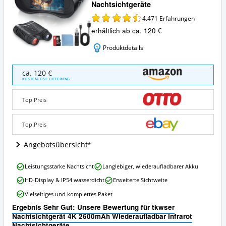
Nachtsichtgeräte
4.471
Erfahrungen
erhältlich ab ca. 120 €
Produktdetails
tkwser
ca. 120 €
Nachtsichtgerät
KOSTENLOSE LIEFERUNG
4K
2600mAh
Top Preis
Wiederaufladbar
Infrarot
Nachtsichtgeräte
Top Preis
Angebote:
Wo
Angebotsübersicht
ist
dieses
tkwser
Leistungsstarke Nachtsicht
Langlebiger, wiederaufladbarer Akku
Nachtsichtgerät
Nachtsichtgerät
erhältlich?
HD-Display & IP54 wasserdicht
Erweiterte Sichtweite
4K
2600mAh
Vielseitiges und komplettes Paket
Wiederaufladbar
Ergebnis Sehr Gut: Unsere Bewertung für tkwser
Infrarot
Nachtsichtgerät 4K 2600mAh Wiederaufladbar Infrarot
Nachtsichtgeräte
Nachtsichtgeräte