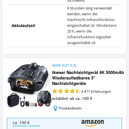
Sichtweite
6 Stunden lang verwendet
werden, wenn die
Nachtsicht-Infrarotfunktion
Akkulaufzeit
eingeschaltet ist. Mindestens
20 h, wenn die
Infrarotfunktion tagsüber
ausgeschaltet ist
SEHR GUT
(
1,3
)
tkwser Nachtsichtgerät 4K 5000mAh
Wiederaufladbares 3"
Nachtsichtgeräte
4.471
Erfahrungen
erhältlich ab ca. 190 €
Produktdetails
tkwser
ca. 190 €
Nachtsichtgerät
KOSTENLOSE LIEFERUNG