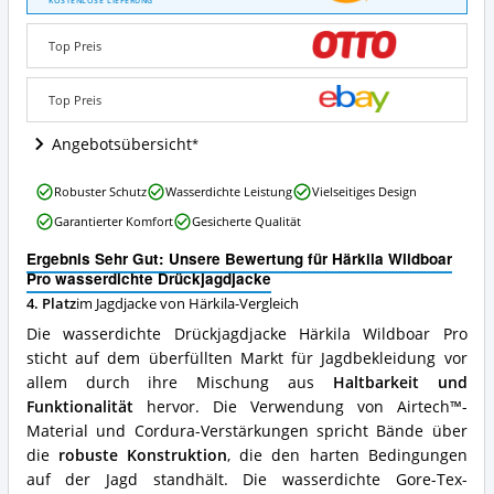
KOSTENLOSE LIEFERUNG
Pro
wasserdichte
Top Preis
Drückjagdjacke
Angebote:
Wo
Top Preis
ist
diese
Angebotsübersicht
Jagdjacke
von
Härkila
Robuster Schutz
Wasserdichte Leistung
Vielseitiges Design
Härkila
Wildboar
erhältlich?
Garantierter Komfort
Gesicherte Qualität
Pro
wasserdichte
Ergebnis Sehr Gut: Unsere Bewertung für Härkila Wildboar
Drückjagdjacke
Pro wasserdichte Drückjagdjacke
Vorteile:
4. Platz
im Jagdjacke von Härkila-Vergleich
Was
spricht
Die wasserdichte Drückjagdjacke Härkila Wildboar Pro
für
sticht auf dem überfüllten Markt für Jagdbekleidung vor
diese
allem durch ihre Mischung aus
Haltbarkeit und
Jagdjacke
von
Funktionalität
hervor. Die Verwendung von Airtech™-
Härkila?
Material und Cordura-Verstärkungen spricht Bände über
die
robuste Konstruktion
, die den harten Bedingungen
auf der Jagd standhält. Die wasserdichte Gore-Tex-