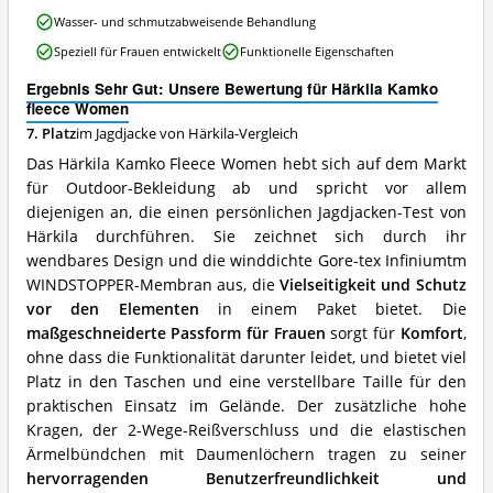
Kamko
Wasser- und schmutzabweisende Behandlung
fleece
Women
Speziell für Frauen entwickelt
Funktionelle Eigenschaften
Vorteile:
Was
Ergebnis Sehr Gut: Unsere Bewertung für Härkila Kamko
spricht
fleece Women
für
7. Platz
im Jagdjacke von Härkila-Vergleich
diese
Das Härkila Kamko Fleece Women hebt sich auf dem Markt
Jagdjacke
von
für Outdoor-Bekleidung ab und spricht vor allem
Härkila?
diejenigen an, die einen persönlichen Jagdjacken-Test von
Härkila durchführen. Sie zeichnet sich durch ihr
wendbares Design und die winddichte Gore-tex Infiniumtm
WINDSTOPPER-Membran aus, die
Vielseitigkeit und Schutz
vor den Elementen
in einem Paket bietet. Die
maßgeschneiderte Passform für Frauen
sorgt für
Komfort
,
ohne dass die Funktionalität darunter leidet, und bietet viel
Platz in den Taschen und eine verstellbare Taille für den
praktischen Einsatz im Gelände. Der zusätzliche hohe
Kragen, der 2-Wege-Reißverschluss und die elastischen
Ärmelbündchen mit Daumenlöchern tragen zu seiner
hervorragenden Benutzerfreundlichkeit und