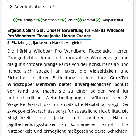
Wo
Angebotsübersicht
ist
diese
Härkila
Vielseitigkeit
Sichtbarkeit
Schutz
Komfort
Kompatibilität
Jagdjacke
Wildboar
von
Pro
Ergebnis Sehr Gut: Unsere Bewertung für Härkila Wildboar
Härkila
Wendbare
Pro Wendbare Fleecejacke Herren Orange
erhältlich?
Fleecejacke
3. Platz
im Jagdjacke von Härkila-Vergleich
Herren
Die Härkila Wildboar Pro Wendbare Fleecejacke Herren
Orange
Vorteile:
Orange hebt sich durch ihr innovatives Wendedesign und
Was
die gut sichtbare orange Farbe von der Konkurrenz ab und
spricht
richtet sich speziell an Jäger, die
Vielseitigkeit
und
für
Sicherheit
in ihrer Bekleidung suchen. Ihre
Gore-Tex
diese
Jagdjacke
Windstopper-Membran bietet unvergleichlichen Schutz
von
vor Wind
und macht sie zu einer soliden Wahl für
Härkila?
unterschiedliche Wetterbedingungen, während der 2-
Wege-Reißverschluss für zusätzliche Flexibilität sorgt. Der
2-Wege-Reißverschluss sorgt für zusätzliche Flexibilität. Die
Möglichkeit, die Jacke mit anderen Härkila-
Jagdbekleidungsstücken zu kombinieren, erhöht ihre
Nutzbarkeit
und ermöglicht maßgeschneiderte Schichten.