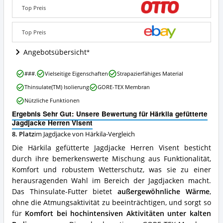
Herren
Top Preis
Visent
Angebote:
Wo
Top Preis
ist
diese
Angebotsübersicht
Jagdjacke
von
Härkila
###.
Vielseitige Eigenschaften
Strapazierfähiges Material
Härkila
gefütterte
erhältlich?
Thinsulate(TM) Isolierung
GORE-TEX Membran
Jagdjacke
Herren
Nützliche Funktionen
Visent
Ergebnis Sehr Gut: Unsere Bewertung für Härkila gefütterte
Vorteile:
Jagdjacke Herren Visent
Was
spricht
8. Platz
im Jagdjacke von Härkila-Vergleich
für
Die Härkila gefütterte Jagdjacke Herren Visent besticht
diese
durch ihre bemerkenswerte Mischung aus Funktionalität,
Jagdjacke
Komfort und robustem Wetterschutz, was sie zu einer
von
Härkila?
herausragenden Wahl im Bereich der Jagdjacken macht.
Das Thinsulate-Futter bietet
außergewöhnliche Wärme
,
ohne die Atmungsaktivität zu beeinträchtigen, und sorgt so
für
Komfort bei hochintensiven Aktivitäten unter kalten