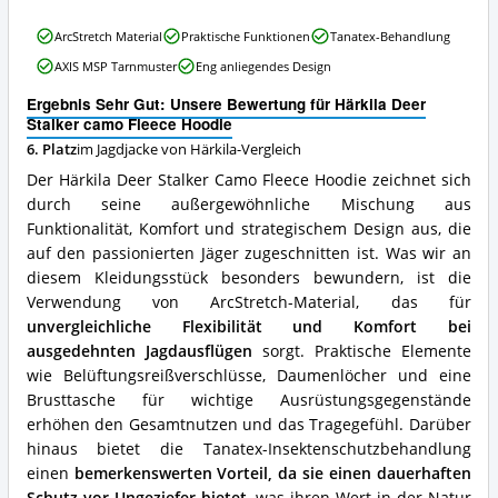
Jagdjacke
Härkila
von
ArcStretch Material
Praktische Funktionen
Tanatex-Behandlung
Deer
Härkila
AXIS MSP Tarnmuster
Eng anliegendes Design
Stalker
erhältlich?
camo
Ergebnis Sehr Gut: Unsere Bewertung für Härkila Deer
Fleece
Stalker camo Fleece Hoodie
Hoodie
6. Platz
im Jagdjacke von Härkila-Vergleich
Vorteile:
Was
Der Härkila Deer Stalker Camo Fleece Hoodie zeichnet sich
spricht
durch seine außergewöhnliche Mischung aus
für
Funktionalität, Komfort und strategischem Design aus, die
diese
Jagdjacke
auf den passionierten Jäger zugeschnitten ist. Was wir an
von
diesem Kleidungsstück besonders bewundern, ist die
Härkila?
Verwendung von ArcStretch-Material, das für
unvergleichliche Flexibilität und Komfort bei
ausgedehnten Jagdausflügen
sorgt. Praktische Elemente
wie Belüftungsreißverschlüsse, Daumenlöcher und eine
Brusttasche für wichtige Ausrüstungsgegenstände
erhöhen den Gesamtnutzen und das Tragegefühl. Darüber
hinaus bietet die Tanatex-Insektenschutzbehandlung
einen
bemerkenswerten Vorteil, da sie einen dauerhaften
Schutz vor Ungeziefer bietet
, was ihren Wert in der Natur