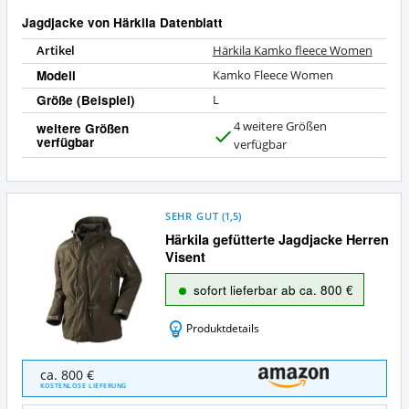
Jagdjacke von Härkila Datenblatt
Artikel
Härkila Kamko fleece Women
Modell
Kamko Fleece Women
Größe (Beispiel)
L
4 weitere Größen
weitere Größen
verfügbar
J
verfügbar
a
SEHR GUT
(
1,5
)
Härkila gefütterte Jagdjacke Herren
Visent
sofort lieferbar ab ca. 800 €
Produktdetails
Härkila
ca. 800 €
gefütterte
KOSTENLOSE LIEFERUNG
Jagdjacke