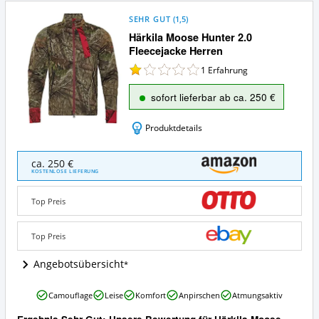
SEHR GUT
(
1,5
)
Härkila Moose Hunter 2.0
Fleecejacke Herren
1
Erfahrung
sofort lieferbar ab ca. 250 €
Produktdetails
Härkila
ca. 250 €
Moose
KOSTENLOSE LIEFERUNG
Hunter
2.0
Top Preis
Fleecejacke
Herren
Angebote:
Top Preis
Wo
ist
Angebotsübersicht
diese
Jagdjacke
Härkila
Camouflage
Leise
Komfort
Anpirschen
Atmungsaktiv
von
Moose
Härkila
Hunter