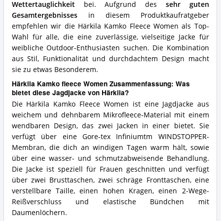
Wettertauglichkeit
bei. Aufgrund des
sehr guten
Gesamtergebnisses
in diesem Produktkaufratgeber
empfehlen wir die Härkila Kamko Fleece Women als Top-
Wahl für alle, die eine zuverlässige, vielseitige Jacke für
weibliche Outdoor-Enthusiasten suchen. Die Kombination
aus Stil, Funktionalität und durchdachtem Design macht
sie zu etwas Besonderem.
Härkila Kamko fleece Women Zusammenfassung: Was
bietet diese Jagdjacke von Härkila?
Die Härkila Kamko Fleece Women ist eine Jagdjacke aus
weichem und dehnbarem Mikrofleece-Material mit einem
wendbaren Design, das zwei Jacken in einer bietet. Sie
verfügt über eine Gore-tex Infiniumtm WINDSTOPPER-
Membran, die dich an windigen Tagen warm hält, sowie
über eine wasser- und schmutzabweisende Behandlung.
Die Jacke ist speziell für Frauen geschnitten und verfügt
über zwei Brusttaschen, zwei schräge Fronttaschen, eine
verstellbare Taille, einen hohen Kragen, einen 2-Wege-
Reißverschluss und elastische Bündchen mit
Daumenlöchern.