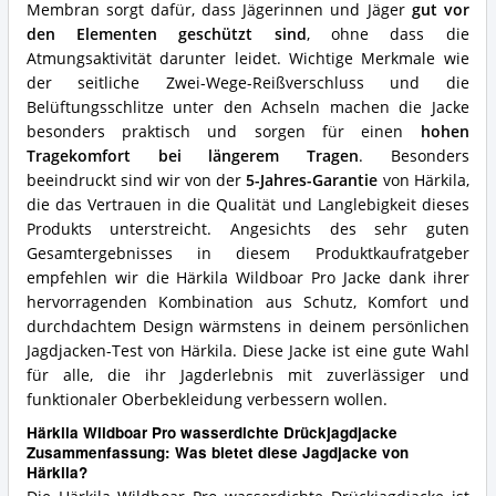
Membran sorgt dafür, dass Jägerinnen und Jäger
gut vor
den Elementen geschützt sind
, ohne dass die
Atmungsaktivität darunter leidet. Wichtige Merkmale wie
der seitliche Zwei-Wege-Reißverschluss und die
Belüftungsschlitze unter den Achseln machen die Jacke
besonders praktisch und sorgen für einen
hohen
Tragekomfort bei längerem Tragen
. Besonders
beeindruckt sind wir von der
5-Jahres-Garantie
von Härkila,
die das Vertrauen in die Qualität und Langlebigkeit dieses
Produkts unterstreicht. Angesichts des sehr guten
Gesamtergebnisses in diesem Produktkaufratgeber
empfehlen wir die Härkila Wildboar Pro Jacke dank ihrer
hervorragenden Kombination aus Schutz, Komfort und
durchdachtem Design wärmstens in deinem persönlichen
Jagdjacken-Test von Härkila. Diese Jacke ist eine gute Wahl
für alle, die ihr Jagderlebnis mit zuverlässiger und
funktionaler Oberbekleidung verbessern wollen.
Härkila Wildboar Pro wasserdichte Drückjagdjacke
Zusammenfassung: Was bietet diese Jagdjacke von
Härkila?