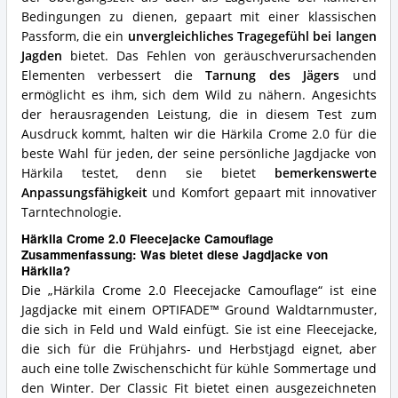
Bedingungen zu dienen, gepaart mit einer klassischen
Passform, die ein
unvergleichliches Tragegefühl bei langen
Jagden
bietet. Das Fehlen von geräuschverursachenden
Elementen verbessert die
Tarnung des Jägers
und
ermöglicht es ihm, sich dem Wild zu nähern. Angesichts
der herausragenden Leistung, die in diesem Test zum
Ausdruck kommt, halten wir die Härkila Crome 2.0 für die
beste Wahl für jeden, der seine persönliche Jagdjacke von
Härkila testet, denn sie bietet
bemerkenswerte
Anpassungsfähigkeit
und Komfort gepaart mit innovativer
Tarntechnologie.
Härkila Crome 2.0 Fleecejacke Camouflage
Zusammenfassung: Was bietet diese Jagdjacke von
Härkila?
Die „Härkila Crome 2.0 Fleecejacke Camouflage“ ist eine
Jagdjacke mit einem OPTIFADE™ Ground Waldtarnmuster,
die sich in Feld und Wald einfügt. Sie ist eine Fleecejacke,
die sich für die Frühjahrs- und Herbstjagd eignet, aber
auch eine tolle Zwischenschicht für kühle Sommertage und
den Winter. Der Classic Fit bietet einen ausgezeichneten