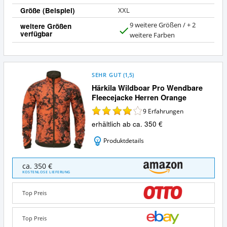
Größe (Beispiel)
XXL
9 weitere Größen / + 2
weitere Größen
verfügbar
J
weitere Farben
a
SEHR GUT
(
1,5
)
Härkila Wildboar Pro Wendbare
Fleecejacke Herren Orange
9
Erfahrungen
erhältlich ab ca. 350 €
Produktdetails
Härkila
ca. 350 €
Wildboar
KOSTENLOSE LIEFERUNG
Pro
Wendbare
Top Preis
Fleecejacke
Herren
Orange
Top Preis
Angebote: