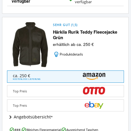
verfügbar
J
verfügbar
a
SEHR GUT
(
1,5
)
Härkila Rurik Teddy Fleecejacke
Grün
erhältlich ab ca. 250 €
Produktdetails
Härkila
ca. 250 €
Rurik
KOSTENLOSE LIEFERUNG
Teddy
Fleecejacke
Top Preis
Grün
Angebote:
Wo
Top Preis
ist
diese
Angebotsübersicht
Jagdjacke
von
Härkila
###.
Weiches Fleecematerial
Ausreichend Taschen
Härkila