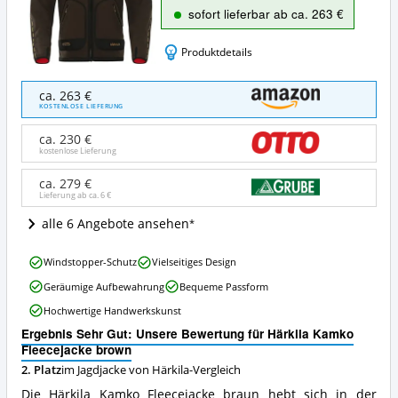
sofort lieferbar ab ca. 263 €
Produktdetails
Härkila
ca. 263 €
Kamko
KOSTENLOSE LIEFERUNG
Fleecejacke
brown
ca. 230 €
Angebote:
kostenlose Lieferung
Wo
ist
ca. 279 €
Lieferung ab ca.
6 €
diese
Jagdjacke
alle 6 Angebote ansehen
von
Härkila
Härkila
erhältlich?
Windstopper-Schutz
Vielseitiges Design
Kamko
Geräumige Aufbewahrung
Bequeme Passform
Fleecejacke
brown
Hochwertige Handwerkskunst
Vorteile:
Ergebnis Sehr Gut: Unsere Bewertung für Härkila Kamko
Was
Fleecejacke brown
spricht
für
2. Platz
im Jagdjacke von Härkila-Vergleich
diese
Die Härkila Kamko Fleecejacke braun hebt sich in der