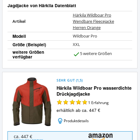
Jagdjacke von Härkila Datenblatt
Härkila Wildboar Pro
Artikel
Wendbare Fleecejacke
Herren Orange
Modell
Wildboar Pro
Größe (Beispiel)
XXL
weitere Größen
5 weitere Größen
verfügbar
J
a
SEHR GUT
(
1,5
)
Härkila Wildboar Pro wasserdichte
Drückjagdjacke
1
Erfahrung
erhältlich ab ca. 447 €
Produktdetails
Härkila
ca. 447 €
Wildboar