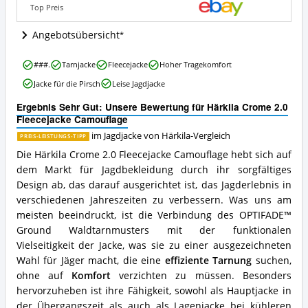
Wo
Top Preis
ist
diese
Angebotsübersicht
Jagdjacke
von
Härkila
###.
Tarnjacke
Fleecejacke
Hoher Tragekomfort
Härkila
Crome
erhältlich?
Jacke für die Pirsch
Leise Jagdjacke
2.0
Fleecejacke
Ergebnis Sehr Gut: Unsere Bewertung für Härkila Crome 2.0
Camouflage
Fleecejacke Camouflage
Vorteile:
Was
im Jagdjacke von Härkila-Vergleich
PREIS-LEISTUNGS-TIPP
spricht
Die Härkila Crome 2.0 Fleecejacke Camouflage hebt sich auf
für
dem Markt für Jagdbekleidung durch ihr sorgfältiges
diese
Design ab, das darauf ausgerichtet ist, das Jagderlebnis in
Jagdjacke
von
verschiedenen Jahreszeiten zu verbessern. Was uns am
Härkila?
meisten beeindruckt, ist die Verbindung des OPTIFADE™
Ground Waldtarnmusters mit der funktionalen
Vielseitigkeit der Jacke, was sie zu einer ausgezeichneten
Wahl für Jäger macht, die eine
effiziente Tarnung
suchen,
ohne auf
Komfort
verzichten zu müssen. Besonders
hervorzuheben ist ihre Fähigkeit, sowohl als Hauptjacke in
der Übergangszeit als auch als Lagenjacke bei kühleren