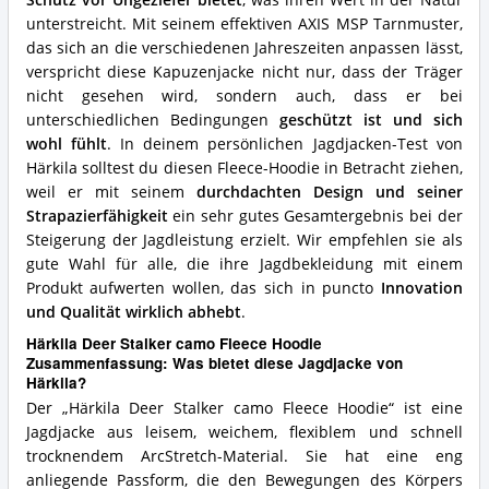
unterstreicht. Mit seinem effektiven AXIS MSP Tarnmuster,
das sich an die verschiedenen Jahreszeiten anpassen lässt,
verspricht diese Kapuzenjacke nicht nur, dass der Träger
nicht gesehen wird, sondern auch, dass er bei
unterschiedlichen Bedingungen
geschützt ist und sich
wohl fühlt
. In deinem persönlichen Jagdjacken-Test von
Härkila solltest du diesen Fleece-Hoodie in Betracht ziehen,
weil er mit seinem
durchdachten Design und seiner
Strapazierfähigkeit
ein sehr gutes Gesamtergebnis bei der
Steigerung der Jagdleistung erzielt. Wir empfehlen sie als
gute Wahl für alle, die ihre Jagdbekleidung mit einem
Produkt aufwerten wollen, das sich in puncto
Innovation
und Qualität wirklich abhebt
.
Härkila Deer Stalker camo Fleece Hoodie
Zusammenfassung: Was bietet diese Jagdjacke von
Härkila?
Der „Härkila Deer Stalker camo Fleece Hoodie“ ist eine
Jagdjacke aus leisem, weichem, flexiblem und schnell
trocknendem ArcStretch-Material. Sie hat eine eng
anliegende Passform, die den Bewegungen des Körpers