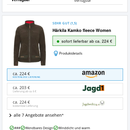
J
verfügbar
a
SEHR GUT
(
1,5
)
Härkila Kamko fleece Women
sofort lieferbar ab ca. 224 €
Produktdetails
Härkila
ca. 224 €
Kamko
KOSTENLOSE LIEFERUNG
fleece
Women
ca. 203 €
Angebote:
Lieferung ab ca.
6 €
Wo
ist
ca. 224 €
kostenlose Lieferung
diese
Jagdjacke
alle 7 Angebote ansehen
von
Härkila
Härkila
erhältlich?
###
Wendbares Design
Winddicht und warm