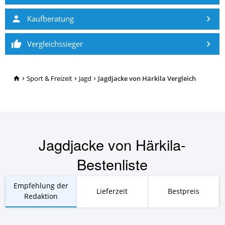
Kaufberatung
Vergleichssieger
TopRatgeber24.de
Sport & Freizeit
Jagd
Jagdjacke von Härkila Vergleich
Jagdjacke von Härkila-
Bestenliste
Empfehlung der
Lieferzeit
Bestpreis
Redaktion