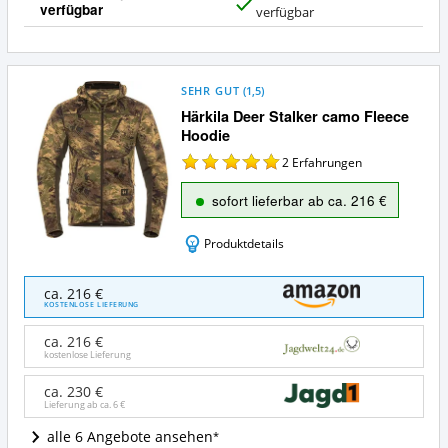
verfügbar
J
verfügbar
a
SEHR GUT
(
1,5
)
Härkila Deer Stalker camo Fleece
Hoodie
2
Erfahrungen
sofort lieferbar ab ca. 216 €
Produktdetails
Härkila
ca. 216 €
Deer
KOSTENLOSE LIEFERUNG
Stalker
camo
ca. 216 €
Fleece
kostenlose Lieferung
Hoodie
Angebote:
ca. 230 €
Lieferung ab ca.
6 €
Wo
ist
alle 6 Angebote ansehen
diese