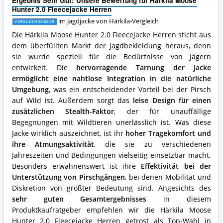
Ergebnis Sehr Gut: Unsere Bewertung für Härkila Moose
erhältlich?
2.0
Hunter 2.0 Fleecejacke Herren
Fleecejacke
im Jagdjacke von Härkila-Vergleich
VERGLEICHSSIEGER
Herren
Vorteile:
Die Härkila Moose Hunter 2.0 Fleecejacke Herren sticht aus
Was
dem überfüllten Markt der Jagdbekleidung heraus, denn
spricht
sie wurde speziell für die Bedürfnisse von Jägern
für
entwickelt. Die
hervorragende Tarnung der Jacke
diese
ermöglicht eine nahtlose Integration in die natürliche
Jagdjacke
von
Umgebung
, was ein entscheidender Vorteil bei der Pirsch
Härkila?
auf Wild ist. Außerdem sorgt das
leise Design für einen
zusätzlichen Stealth-Faktor
, der für unauffällige
Begegnungen mit Wildtieren unerlässlich ist. Was diese
Jacke wirklich auszeichnet, ist ihr
hoher Tragekomfort und
ihre Atmungsaktivität
, die sie zu verschiedenen
Jahreszeiten und Bedingungen vielseitig einsetzbar macht.
Besonders erwähnenswert ist ihre
Effektivität bei der
Unterstützung von Pirschgängen
, bei denen Mobilität und
Diskretion von größter Bedeutung sind. Angesichts des
sehr guten Gesamtergebnisses
in diesem
Produktkaufratgeber empfehlen wir die Härkila Moose
Hunter 2.0 Fleecejacke Herren getrost als Top-Wahl in