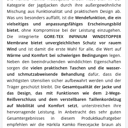
Jagdjacke
Kategorie der Jagdjacken durch ihre außergewöhnliche
von
Mischung aus Funktionalität und praktischem Design ab.
Härkila?
Was uns besonders auffällt, ist die
Wendefunktion, die ein
vielseitiges und anpassungsfähiges Erscheinungsbild
bietet
, ohne Kompromisse bei der Leistung einzugehen.
Die integrierte
GORE-TEX INFINIUM WINDSTOPPER
Membrane bietet unvergleichlichen Schutz vor rauem
Wind
und ist damit die erste Wahl für alle, die Wert auf
Wärme und Komfort bei schwierigen Bedingungen
legen.
Neben den beeindruckenden winddichten Eigenschaften
sorgen die
vielen praktischen Taschen und die wasser-
und schmutzabweisende Behandlung
dafür, dass die
wichtigsten Utensilien sicher aufbewahrt werden und der
Träger geschützt bleibt. Die
Gesamtqualität der Jacke und
das Design, das mit Funktionen wie dem 2-Wege-
Reißverschluss und dem verstellbaren Taillenkordelzug
auf Mobilität und Komfort setzt
, unterstreichen ihre
hervorragende Leistung. In Anbetracht des sehr guten
Gesamtergebnisses in diesem Produktkaufratgeber
empfehlen wir die Härkila Kamko Fleecejacke braun als