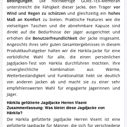
Bedingungen
. Die hochwertige GORE-TEX-Membran
unterstreicht die Fähigkeit dieser Jacke, den Träger
vor
Wind und Regen zu schützen
und gleichzeitig ein
hohes
Maß an Komfort
zu bieten. Praktische Features wie die
vielseitigen Taschen und die abnehmbare Kapuze sind
direkt auf die Bedürfnisse der Jäger ausgerichtet und
erhöhen die
Benutzerfreundlichkeit
der Jacke insgesamt.
Angesichts ihres sehr guten Gesamtergebnisses in diesem
Produktkaufratgeber halten wir die Härkila-Jacke für eine
vorbildliche Wahl für alle, die einen persönlichen
Jagdjacken-Test von Härkila durchführen möchten. Ihre
unvergleichliche Kombination aus Wärme,
Wetterbeständigkeit und Funktionalität hebt sie deutlich
von anderen Jacken ab und macht sie zu einer sehr
empfehlenswerten Wahl für engagierte Jägerinnen und
Jäger.
Härkila gefütterte Jagdjacke Herren Visent
Zusammenfassung: Was bietet diese Jagdjacke von
Härkila?
Die Härkila gefütterte Jagdjacke Herren Visent ist eine
gefütterte Jagdjacke für Männer, die sich für verschiedene