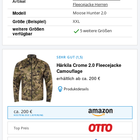
Artikel
Fleecejacke Herren
Modell
Moose Hunter 2.0
Größe (Beispiel)
XXL
weitere Größen
5 weitere Größen
verfügbar
J
a
SEHR GUT
(
1,5
)
Härkila Crome 2.0 Fleecejacke
Camouflage
erhältlich ab ca. 200 €
Produktdetails
Härkila
ca. 200 €
Crome
KOSTENLOSE LIEFERUNG
2.0
Fleecejacke
Top Preis
Camouflage
Angebote: