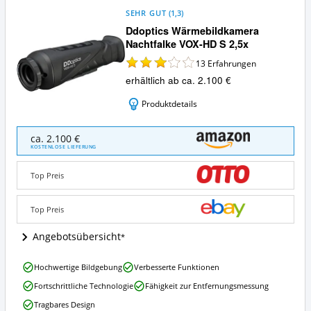
SEHR GUT
(
1,3
)
Ddoptics Wärmebildkamera
Nachtfalke VOX-HD S 2,5x
13
Erfahrungen
erhältlich ab ca. 2.100 €
Produktdetails
Ddoptics
ca. 2.100 €
Wärmebildkamera
KOSTENLOSE LIEFERUNG
Nachtfalke
VOX-
Top Preis
HD
S
2,5x
Top Preis
Angebote:
Wo
Angebotsübersicht
ist
diese
Ddoptics
Hochwertige Bildgebung
Verbesserte Funktionen
Jagd-
Wärmebildkamera
Wärmebildkamera
Fortschrittliche Technologie
Fähigkeit zur Entfernungsmessung
Nachtfalke
erhältlich?
VOX-
Tragbares Design