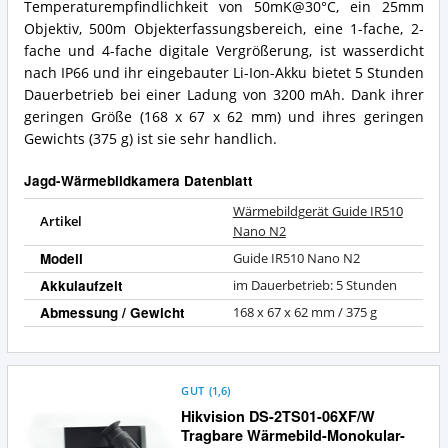
Temperaturempfindlichkeit von 50mK@30°C, ein 25mm
Objektiv, 500m Objekterfassungsbereich, eine 1-fache, 2-
fache und 4-fache digitale Vergrößerung, ist wasserdicht
nach IP66 und ihr eingebauter Li-Ion-Akku bietet 5 Stunden
Dauerbetrieb bei einer Ladung von 3200 mAh. Dank ihrer
geringen Größe (168 x 67 x 62 mm) und ihres geringen
Gewichts (375 g) ist sie sehr handlich.
Jagd-Wärmebildkamera Datenblatt
Wärmebildgerät Guide IR510
Artikel
Nano N2
Modell
Guide IR510 Nano N2
Akkulaufzeit
im Dauerbetrieb: 5 Stunden
Abmessung / Gewicht
168 x 67 x 62 mm / 375 g
GUT
(
1,6
)
Hikvision DS-2TS01-06XF/W
Tragbare Wärmebild-Monokular-