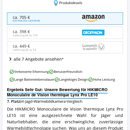
Produktdetails
HIKMICRO
ca. 705 €
Monoculaire
KOSTENLOSE LIEFERUNG
de
Vision
ca. 398 €
thermique
Lieferung ab ca.
13 €
Lynx
Pro
ca. 449 €
Lieferung ab ca.
5 €
LE10
Angebote:
alle 7 Angebote ansehen
Wo
ist
HIKMICRO
diese
Verbesserte Erkennung
Benutzerfreundlich
Monoculaire
Jagd-
Lange Batterielebensdauer
Langlebiges Design
Hohe Leistung
de
Wärmebildkamera
Vision
erhältlich?
Ergebnis Sehr Gut: Unsere Bewertung für HIKMICRO
thermique
Monoculaire de Vision thermique Lynx Pro LE10
Lynx
7. Platz
im Jagd-Wärmebildkamera-Vergleich
Pro
LE10
Die HIKMICRO Monoculaire de Vision thermique Lynx Pro
Vorteile:
LE10 ist eine ausgezeichnete Wahl für Jäger und
Was
Naturliebhaber, die eine erschwingliche, zuverlässige
spricht
für
Wärmebildtechnologie suchen. Was uns an diesem Produkt