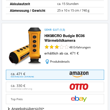
Akkulaufzeit
ca. 15 Stunden
Abmessung / Gewicht
25 x 10 x 15 cm / 740 g
SEHR GUT
(
1,5
)
HIKMICRO Budgie BC06
Wärmebildkamera
48
Erfahrungen
erhältlich ab ca. 471 €
Produktdetails
HIKMICRO
ca. 471 €
Budgie
KOSTENLOSE LIEFERUNG
BC06
Wärmebildkamera
ca. 330 €
Angebote:
kostenlose Lieferung
Wo
ist
Top Preis
diese
Jagd-
Angebotsübersicht