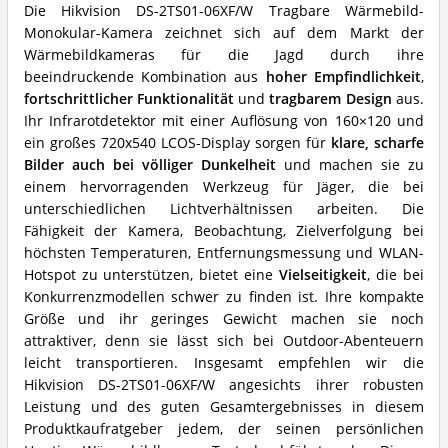
Kamera
Die Hikvision DS-2TS01-06XF/W Tragbare Wärmebild-
Vorteile:
Monokular-Kamera zeichnet sich auf dem Markt der
Was
Wärmebildkameras für die Jagd durch ihre
spricht
für
beeindruckende Kombination aus
hoher Empfindlichkeit
,
diese
fortschrittlicher Funktionalität
und
tragbarem Design
aus.
Jagd-
Ihr Infrarotdetektor mit einer Auflösung von 160×120 und
Wärmebildkamera?
ein großes 720x540 LCOS-Display sorgen für
klare, scharfe
Bilder auch bei völliger Dunkelheit
und machen sie zu
einem hervorragenden Werkzeug für Jäger, die bei
unterschiedlichen Lichtverhältnissen arbeiten. Die
Fähigkeit der Kamera, Beobachtung, Zielverfolgung bei
höchsten Temperaturen, Entfernungsmessung und WLAN-
Hotspot zu unterstützen, bietet eine
Vielseitigkeit
, die bei
Konkurrenzmodellen schwer zu finden ist. Ihre kompakte
Größe und ihr geringes Gewicht machen sie noch
attraktiver, denn sie lässt sich bei Outdoor-Abenteuern
leicht transportieren. Insgesamt empfehlen wir die
Hikvision DS-2TS01-06XF/W angesichts ihrer robusten
Leistung und des guten Gesamtergebnisses in diesem
Produktkaufratgeber jedem, der seinen persönlichen