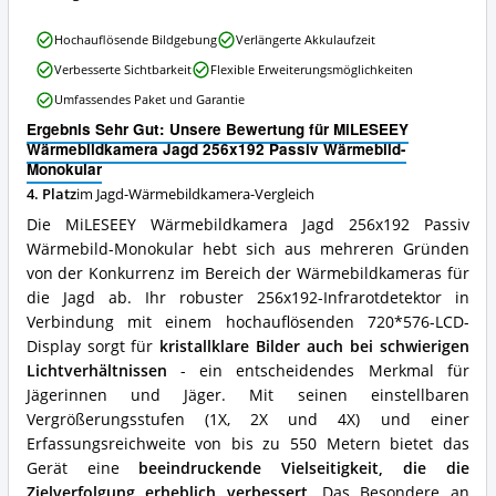
ist
diese
MiLESEEY
Hochauflösende Bildgebung
Verlängerte Akkulaufzeit
Jagd-
Wärmebildkamera
Wärmebildkamera
Verbesserte Sichtbarkeit
Flexible Erweiterungsmöglichkeiten
Jagd
erhältlich?
256x192
Umfassendes Paket und Garantie
Passiv
Ergebnis Sehr Gut: Unsere Bewertung für MiLESEEY
Wärmebild-
Wärmebildkamera Jagd 256x192 Passiv Wärmebild-
Monokular
Monokular
Vorteile:
Was
4. Platz
im Jagd-Wärmebildkamera-Vergleich
spricht
Die MiLESEEY Wärmebildkamera Jagd 256x192 Passiv
für
Wärmebild-Monokular hebt sich aus mehreren Gründen
diese
von der Konkurrenz im Bereich der Wärmebildkameras für
Jagd-
Wärmebildkamera?
die Jagd ab. Ihr robuster 256x192-Infrarotdetektor in
Verbindung mit einem hochauflösenden 720*576-LCD-
Display sorgt für
kristallklare Bilder auch bei schwierigen
Lichtverhältnissen
- ein entscheidendes Merkmal für
Jägerinnen und Jäger. Mit seinen einstellbaren
Vergrößerungsstufen (1X, 2X und 4X) und einer
Erfassungsreichweite von bis zu 550 Metern bietet das
Gerät eine
beeindruckende Vielseitigkeit, die die
Zielverfolgung erheblich verbessert
. Das Besondere an