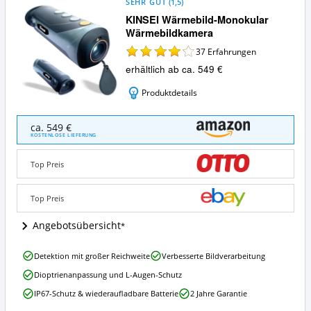
SEHR GUT
(
1,5
)
KINSEI Wärmebild-Monokular
Wärmebildkamera
37
Erfahrungen
erhältlich ab ca. 549 €
Produktdetails
KINSEI
ca. 549 €
Wärmebild-
KOSTENLOSE LIEFERUNG
Monokular
Wärmebildkamera
Top Preis
Angebote:
Wo
ist
Top Preis
diese
Jagd-
Angebotsübersicht
Wärmebildkamera
erhältlich?
KINSEI
Detektion mit großer Reichweite
Verbesserte Bildverarbeitung
Wärmebild-
Dioptrienanpassung und L-Augen-Schutz
Monokular
Wärmebildkamera
IP67-Schutz & wiederaufladbare Batterie
2 Jahre Garantie
Vorteile: