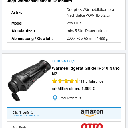
Jagd-Wärmebildkamera Datenblatt
Ddoptics Wärmebildkamera
Artikel
Nachtfalke VOX-HD S 2,5x
Modell
Vox HDs
Akkulaufzeit
min. 5 Std. Dauerbetrieb
Abmessung / Gewicht
200 x 70 x 65 mm / 488 g
SEHR GUT
(
1,4
)
Wärmebildgerät Guide IR510 Nano
N2
11
Erfahrungen
erhältlich ab ca. 1.699 €
Produktdetails
Wärmebildgerät
ca. 1.699 €
Guide
KOSTENLOSE LIEFERUNG
IR510
Nano
Top Preis