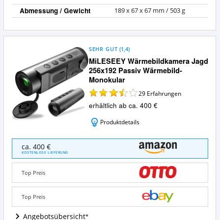
Abmessung / Gewicht
189 x 67 x 67 mm / 503 g
SEHR GUT
(
1,4
)
MiLESEEY Wärmebildkamera Jagd
256x192 Passiv Wärmebild-
Monokular
29
Erfahrungen
erhältlich ab ca. 400 €
Produktdetails
MiLESEEY
ca. 400 €
Wärmebildkamera
KOSTENLOSE LIEFERUNG
Jagd
256x192
Top Preis
Passiv
Wärmebild-
Monokular
Top Preis
Angebote:
Wo
Angebotsübersicht