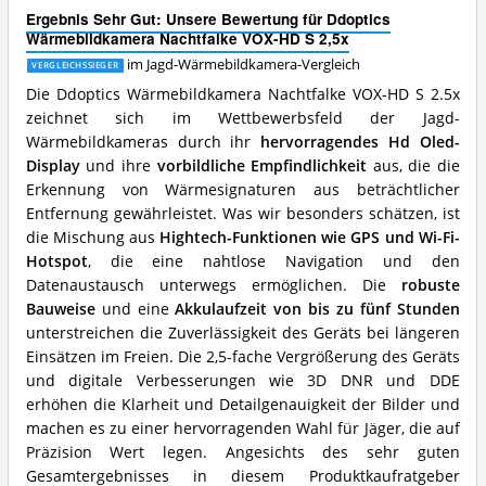
HD
Ergebnis Sehr Gut: Unsere Bewertung für Ddoptics
S
Wärmebildkamera Nachtfalke VOX-HD S 2,5x
2,5x
Vorteile:
im Jagd-Wärmebildkamera-Vergleich
VERGLEICHSSIEGER
Was
Die Ddoptics Wärmebildkamera Nachtfalke VOX-HD S 2.5x
spricht
zeichnet sich im Wettbewerbsfeld der Jagd-
für
diese
Wärmebildkameras durch ihr
hervorragendes Hd Oled-
Jagd-
Display
und ihre
vorbildliche Empfindlichkeit
aus, die die
Wärmebildkamera?
Erkennung von Wärmesignaturen aus beträchtlicher
Entfernung gewährleistet. Was wir besonders schätzen, ist
die Mischung aus
Hightech-Funktionen wie GPS und Wi-Fi-
Hotspot
, die eine nahtlose Navigation und den
Datenaustausch unterwegs ermöglichen. Die
robuste
Bauweise
und eine
Akkulaufzeit von bis zu fünf Stunden
unterstreichen die Zuverlässigkeit des Geräts bei längeren
Einsätzen im Freien. Die 2,5-fache Vergrößerung des Geräts
und digitale Verbesserungen wie 3D DNR und DDE
erhöhen die Klarheit und Detailgenauigkeit der Bilder und
machen es zu einer hervorragenden Wahl für Jäger, die auf
Präzision Wert legen. Angesichts des sehr guten
Gesamtergebnisses in diesem Produktkaufratgeber