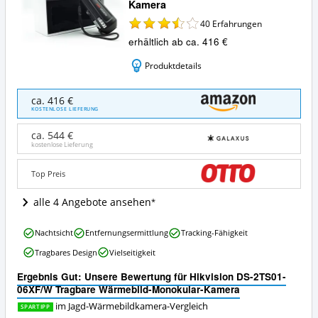
Kamera
40
Erfahrungen
erhältlich ab ca. 416 €
Produktdetails
Hikvision
ca. 416 €
DS-
KOSTENLOSE LIEFERUNG
2TS01-
06XF/W
ca. 544 €
Tragbare
kostenlose Lieferung
Wärmebild-
Monokular-
Top Preis
Kamera
Angebote:
alle 4 Angebote ansehen
Wo
ist
Hikvision
diese
Nachtsicht
Entfernungsermittlung
Tracking-Fähigkeit
DS-
Jagd-
Tragbares Design
Vielseitigkeit
2TS01-
Wärmebildkamera
06XF/W
erhältlich?
Ergebnis Gut: Unsere Bewertung für Hikvision DS-2TS01-
Tragbare
06XF/W Tragbare Wärmebild-Monokular-Kamera
Wärmebild-
Monokular-
im Jagd-Wärmebildkamera-Vergleich
SPARTIPP