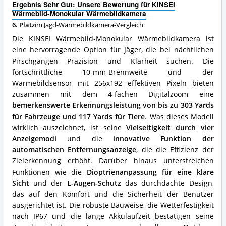
Was
Ergebnis Sehr Gut: Unsere Bewertung für KINSEI
spricht
Wärmebild-Monokular Wärmebildkamera
für
6. Platz
im Jagd-Wärmebildkamera-Vergleich
diese
Die KINSEI Wärmebild-Monokular Wärmebildkamera ist
Jagd-
Wärmebildkamera?
eine hervorragende Option für Jäger, die bei nächtlichen
Pirschgängen Präzision und Klarheit suchen. Die
fortschrittliche 10-mm-Brennweite und der
Wärmebildsensor mit 256x192 effektiven Pixeln bieten
zusammen mit dem 4-fachen Digitalzoom eine
bemerkenswerte Erkennungsleistung von bis zu 303 Yards
für Fahrzeuge und 117 Yards für Tiere
. Was dieses Modell
wirklich auszeichnet, ist seine
Vielseitigkeit durch vier
Anzeigemodi
und die
innovative Funktion der
automatischen Entfernungsanzeige
, die die Effizienz der
Zielerkennung erhöht. Darüber hinaus unterstreichen
Funktionen wie die
Dioptrienanpassung für eine klare
Sicht
und der
L-Augen-Schutz
das durchdachte Design,
das auf den Komfort und die Sicherheit der Benutzer
ausgerichtet ist. Die robuste Bauweise, die Wetterfestigkeit
nach IP67 und die lange Akkulaufzeit bestätigen seine