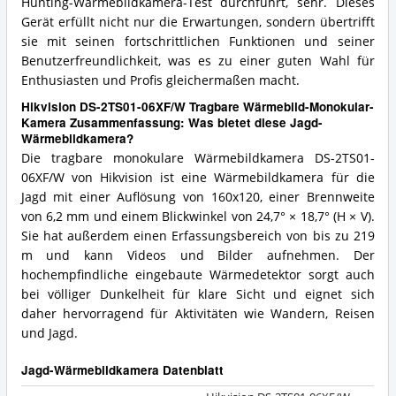
Hunting-Wärmebildkamera-Test durchführt, sehr. Dieses
Gerät erfüllt nicht nur die Erwartungen, sondern übertrifft
sie mit seinen fortschrittlichen Funktionen und seiner
Benutzerfreundlichkeit, was es zu einer guten Wahl für
Enthusiasten und Profis gleichermaßen macht.
Hikvision DS-2TS01-06XF/W Tragbare Wärmebild-Monokular-
Kamera Zusammenfassung: Was bietet diese Jagd-
Wärmebildkamera?
Die tragbare monokulare Wärmebildkamera DS-2TS01-
06XF/W von Hikvision ist eine Wärmebildkamera für die
Jagd mit einer Auflösung von 160x120, einer Brennweite
von 6,2 mm und einem Blickwinkel von 24,7° × 18,7° (H × V).
Sie hat außerdem einen Erfassungsbereich von bis zu 219
m und kann Videos und Bilder aufnehmen. Der
hochempfindliche eingebaute Wärmedetektor sorgt auch
bei völliger Dunkelheit für klare Sicht und eignet sich
daher hervorragend für Aktivitäten wie Wandern, Reisen
und Jagd.
Jagd-Wärmebildkamera Datenblatt