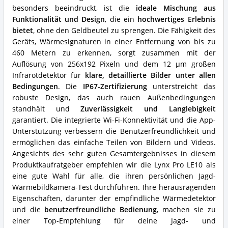
diese
besonders beeindruckt, ist die
ideale Mischung aus
Jagd-
Funktionalität und Design
, die ein
hochwertiges Erlebnis
Wärmebildkamera?
bietet
, ohne den Geldbeutel zu sprengen. Die Fähigkeit des
Geräts, Wärmesignaturen in einer Entfernung von bis zu
460 Metern zu erkennen, sorgt zusammen mit der
Auflösung von 256x192 Pixeln und dem 12 µm großen
Infrarotdetektor für
klare, detaillierte Bilder unter allen
Bedingungen
. Die
IP67-Zertifizierung
unterstreicht das
robuste Design, das auch rauen Außenbedingungen
standhält und
Zuverlässigkeit und Langlebigkeit
garantiert. Die integrierte Wi-Fi-Konnektivität und die App-
Unterstützung verbessern die Benutzerfreundlichkeit und
ermöglichen das einfache Teilen von Bildern und Videos.
Angesichts des sehr guten Gesamtergebnisses in diesem
Produktkaufratgeber empfehlen wir die Lynx Pro LE10 als
eine gute Wahl für alle, die ihren persönlichen Jagd-
Wärmebildkamera-Test durchführen. Ihre herausragenden
Eigenschaften, darunter der empfindliche Wärmedetektor
und die
benutzerfreundliche Bedienung
, machen sie zu
einer Top-Empfehlung für deine Jagd- und