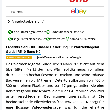
N2
Angebote:
Wo
Top Preis
ist
diese
Angebotsübersicht
Jagd-
Wärmebildkamera
Wärmebildgerät
Hohe Erfassungsreichweite
Hochauflösender Detektor
erhältlich?
Guide
Lange Batterielebensdauer
Wasserdicht
Kompakte Bauweise
IR510
Nano
Ergebnis Sehr Gut: Unsere Bewertung für Wärmebildgerät
N2
Guide IR510 Nano N2
Vorteile:
Was
im Jagd-Wärmebildkamera-Vergleich
PREIS-LEISTUNGS-TIPP
spricht
Das Wärmebildgerät Guide IR510 Nano N2 sticht auf dem
für
überfüllten Markt der Jagd-Wärmebildkameras vor allem
diese
durch seinen hochauflösenden Detektor und seine robuste
Jagd-
Wärmebildkamera?
Bauweise hervor. Mit einer Detektorauflösung von 400 x
300 und einem Pixelabstand von 17 µm garantiert sie
eine
hervorragende Bildschärfe
, die für das Aufspüren von Wild
unter verschiedenen Bedingungen unerlässlich ist. Die
beeindruckende Bildwiederholfrequenz von 50 Hz sorgt für
eine flüssige Videowiedergabe
, was für die effektive