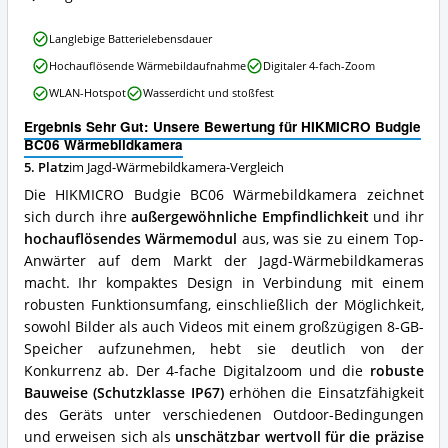
Wärmebildkamera
erhältlich?
HIKMICRO
Langlebige Batterielebensdauer
Budgie
Hochauflösende Wärmebildaufnahme
Digitaler 4-fach-Zoom
BC06
Wärmebildkamera
WLAN-Hotspot
Wasserdicht und stoßfest
Vorteile:
Was
Ergebnis Sehr Gut: Unsere Bewertung für HIKMICRO Budgie
spricht
BC06 Wärmebildkamera
für
5. Platz
im Jagd-Wärmebildkamera-Vergleich
diese
Die HIKMICRO Budgie BC06 Wärmebildkamera zeichnet
Jagd-
Wärmebildkamera?
sich durch ihre
außergewöhnliche Empfindlichkeit
und ihr
hochauflösendes Wärmemodul
aus, was sie zu einem Top-
Anwärter auf dem Markt der Jagd-Wärmebildkameras
macht. Ihr kompaktes Design in Verbindung mit einem
robusten Funktionsumfang, einschließlich der Möglichkeit,
sowohl Bilder als auch Videos mit einem großzügigen 8-GB-
Speicher aufzunehmen, hebt sie deutlich von der
Konkurrenz ab. Der 4-fache Digitalzoom und die
robuste
Bauweise (Schutzklasse IP67)
erhöhen die Einsatzfähigkeit
des Geräts unter verschiedenen Outdoor-Bedingungen
und erweisen sich als
unschätzbar wertvoll für die präzise