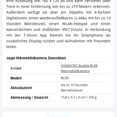
eine Auflösung von 160 x 120 px und kann Personen oder
Tiere in einer Entfernung von bis zu 219 Metern erkennen.
Außerdem verfügt sie über ein Objektiv mit 4-fachem
Digitalzoom, einen wiederaufladbaren Li-Akku mit bis zu 10
Stunden Betriebszeit, einen WLAN-Hotspot und einen
wasserdichten und stoßfesten IP67-Schutz. In Verbindung
mit der T-Vision App können Sie Ihr Smartphone als
zusätzliches Display nutzen und Aufnahmen mit Freunden
teilen.
Jagd-Wärmebildkamera Datenblatt
HIKMICRO Budgie BC06
Artikel
Wärmebildkamera
Modell
BC06
bis zu 10 Stunden
Akkulaufzeit
Betriebsdauer
Abmessung / Gewicht
15,8 x 5,7 x 6 cm / 250 g