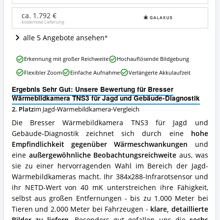
und
Gebäude-
ca. 1.792 €
kostenlose Lieferung
Diagnostik
Angebote:
alle 5 Angebote ansehen
Wo
ist
Bresser
diese
Erkennung mit großer Reichweite
Hochauflösende Bildgebung
Wärmebildkamera
Jagd-
Flexibler Zoom
Einfache Aufnahme
Verlängerte Akkulaufzeit
TNS3
Wärmebildkamera
für
erhältlich?
Ergebnis Sehr Gut: Unsere Bewertung für Bresser
Jagd
Wärmebildkamera TNS3 für Jagd und Gebäude-Diagnostik
und
2. Platz
im Jagd-Wärmebildkamera-Vergleich
Gebäude-
Diagnostik
Die Bresser Wärmebildkamera TNS3 für Jagd und
Vorteile:
Gebäude-Diagnostik zeichnet sich durch eine
hohe
Was
Empfindlichkeit gegenüber Wärmeschwankungen
und
spricht
für
eine
außergewöhnliche Beobachtungsreichweite
aus, was
diese
sie zu einer hervorragenden Wahl im Bereich der Jagd-
Jagd-
Wärmebildkameras macht. Ihr 384x288-Infrarotsensor und
Wärmebildkamera?
ihr NETD-Wert von 40 mK unterstreichen ihre Fähigkeit,
selbst aus großen Entfernungen - bis zu 1.000 Meter bei
Tieren und 2.000 Meter bei Fahrzeugen -
klare, detaillierte
Bilder zu liefern
. Besonders gut gefallen uns die
sechs