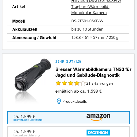
Hikvision DS-2TS01-06XF/W
Artikel
Tragbare Wärmebild-
Monokular-Kamera
Modell
DS-2TS01-06XF/W
Akkulaufzeit
bis zu 10 Stunden
Abmessung / Gewicht
158.3 × 61 × 57 mm / 250 g
SEHR GUT
(
1,3
)
Bresser Wärmebildkamera TNS3 für
Jagd und Gebäude-Diagnostik
21
Erfahrungen
erhältlich ab ca. 1.599 €
Produktdetails
Bresser
ca. 1.599 €
Wärmebildkamera
KOSTENLOSE LIEFERUNG
TNS3
für
ca. 1.599 €
Jagd
kostenlose Lieferung