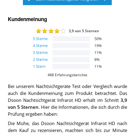
Kundenmeinung
3,9
von 5 Sternen
5
Sterne
50
%
4
Sterne
19
%
3
Sterne
11
%
2
Sterne
8
%
1
Stern
11
%
488
Erfahrungsberichte
Bei unserem
Nachtsichtgeräte
Test oder Vergleich wurde
auch die Kundenmeinung zum Produkt betrachtet.
Das
Dsoon Nachtsichtgerät Infrarot HD
erhält im Schnitt
3,9
von 5 Sternen
. Hier die Informationen, die sich durch die
Prüfung ergeben haben:
Die Mühe, das Dsoon Nachtsichtgerät Infrarot HD nach
dem Kauf zu rezensieren, machten sich bis zur Minute