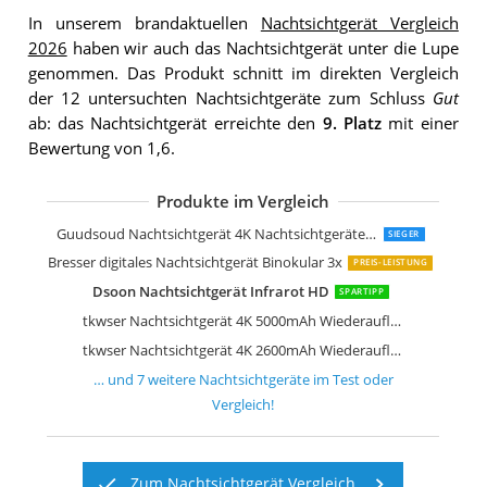
In unserem brandaktuellen
Nachtsichtgerät Vergleich
2026
haben wir auch das Nachtsichtgerät unter die Lupe
genommen. Das Produkt schnitt im direkten Vergleich
der 12 untersuchten Nachtsichtgeräte zum Schluss
Gut
ab: das Nachtsichtgerät erreichte den
9. Platz
mit einer
Bewertung von 1,6.
Produkte im Vergleich
Bestguarder HD Digital Nachtsichtger
Nachtsichtgerät in 100% Dunkelheit
Nightfox Swift Nachtsichtgerät zur 
Guudsoud Nachtsichtgerät 4K Nachtsichtgeräte 2600mAh Wiederaufladbares Nachtsichtgerät Jagd
SIEGER
Bresser digitales Nachtsichtgerät Binokular 3x
PREIS-LEISTUNG
Dsoon Nachtsichtgerät Infrarot HD
SPARTIPP
tkwser Nachtsichtgerät 4K 5000mAh Wiederaufladbares 3" Nachtsichtgeräte
tkwser Nachtsichtgerät 4K 2600mAh Wiederaufladbar Infrarot Nachtsichtgeräte
… und
7
weitere
Nachtsichtgeräte
im Test oder
Vergleich!
Zum Nachtsichtgerät Vergleich