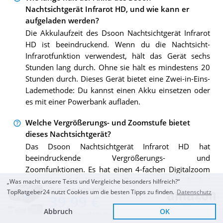
Nachtsichtgerät Infrarot HD, und wie kann er
aufgeladen werden?
Die Akkulaufzeit des Dsoon Nachtsichtgerät Infrarot
HD ist beeindruckend. Wenn du die Nachtsicht-
Infrarotfunktion verwendest, hält das Gerät sechs
Stunden lang durch. Ohne sie hält es mindestens 20
Stunden durch. Dieses Gerät bietet eine Zwei-in-Eins-
Lademethode: Du kannst einen Akku einsetzen oder
es mit einer Powerbank aufladen.
Welche Vergrößerungs- und Zoomstufe bietet
dieses Nachtsichtgerät?
Das Dsoon Nachtsichtgerät Infrarot HD hat
beeindruckende Vergrößerungs- und
Zoomfunktionen. Es hat einen 4-fachen Digitalzoom
und eine 6-fache Vergrößerung, die auch bei
„Was macht unsere Tests und Vergleiche besonders hilfreich?“
Zum Top Angebot
schlechten Lichtverhältnissen klare Bilder liefern.
TopRatgeber24 nutzt Cookies um die besten Tipps zu finden.
Datenschutz
39,99 €
Abbruch
OK
Ist das Dsoon Nachtsichtgerät Infrarot HD einfach
KOSTENLOSE LIEFERUNG