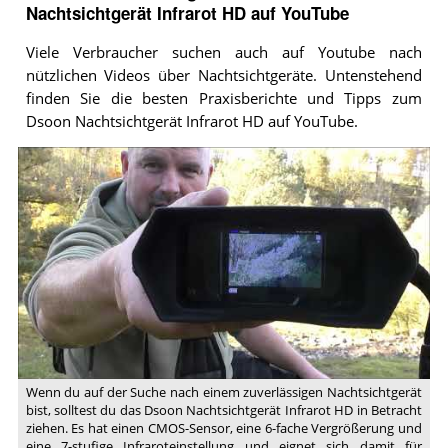
Nachtsichtgerät Infrarot HD auf YouTube
Viele Verbraucher suchen auch auf Youtube nach
nützlichen Videos über Nachtsichtgeräte. Untenstehend
finden Sie die besten Praxisberichte und Tipps zum
Dsoon Nachtsichtgerät Infrarot HD auf YouTube.
Video:
DSOON
Night
Vision
Binoculars
-
Are
they
any
good?
(Review)
Wenn du auf der Suche nach einem zuverlässigen Nachtsichtgerät
bist, solltest du das Dsoon Nachtsichtgerät Infrarot HD in Betracht
ziehen. Es hat einen CMOS-Sensor, eine 6-fache Vergrößerung und
eine 7-stufige Infraroteinstellung und eignet sich damit für