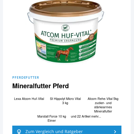
PFERDEFUTTER
Mineralfutter Pferd
Lexa Atcom Huf-Vital
St Hippolyt Micro Vital
Atcom Rehe-Vital 5kg
3 kg
zucker- und
stärkearmes
Mineralfutter
Marstall Force 10 kg
und 22 Artikel mehr...
Eimer
Zum Vergleich und Ratgeber