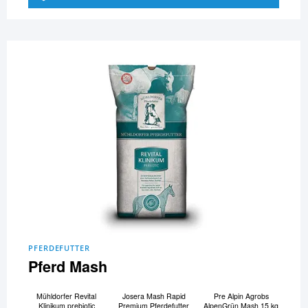
PFERDEFUTTER
Pferd Mash
Mühldorfer Revital
Josera Mash Rapid
Pre Alpin Agrobs
Klinikum prebiotic
Premium Pferdefutter
AlpenGrün Mash 15 kg