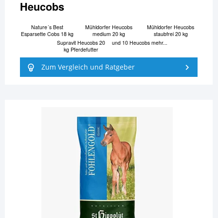
Heucobs
Nature´s Best
Mühldorfer Heucobs
Mühldorfer Heucobs
Esparsette Cobs 18 kg
medium 20 kg
staubfrei 20 kg
Supravit Heucobs 20
und 10 Heucobs mehr...
kg Pferdefutter
Zum Vergleich und Ratgeber