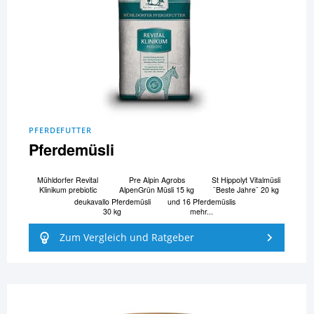
PFERDEFUTTER
Pferdemüsli
Mühldorfer Revital
Pre Alpin Agrobs
St Hippolyt Vitalmüsli
Klinikum prebiotic
AlpenGrün Müsli 15 kg
¨Beste Jahre¨ 20 kg
deukavallo Pferdemüsli
und 16 Pferdemüslis
30 kg
mehr...
Zum Vergleich und Ratgeber