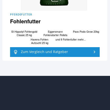
PFERDEFUTTER
Fohlenfutter
St Hippolyt Fohlengold
Eggersmann
Pavo Podo Grow 20kg
Classic 25 kg
Fohlenstarter Pellets
Havens Fohlen-
und 9 Fohlenfutter mehr...
Aufzucht 25 kg
Zum Vergleich und Ratgeber