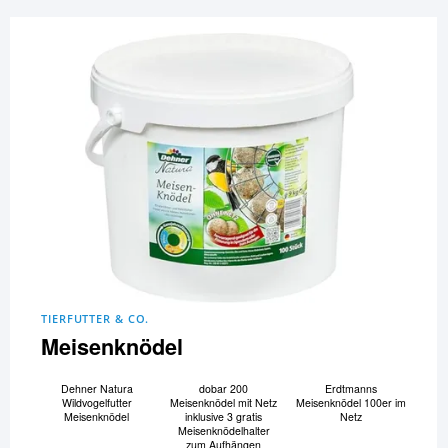
TIERFUTTER & CO.
Meisenknödel
Dehner Natura
dobar 200
Erdtmanns
Wildvogelfutter
Meisenknödel mit Netz
Meisenknödel 100er im
Meisenknödel
inklusive 3 gratis
Netz
Meisenknödelhalter
zum Aufhängen