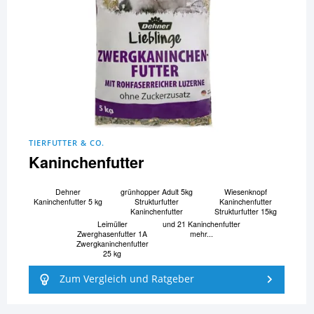
TIERFUTTER & CO.
Kaninchenfutter
Dehner
grünhopper Adult 5kg
Wiesenknopf
Kaninchenfutter 5 kg
Strukturfutter
Kaninchenfutter
Kaninchenfutter
Strukturfutter 15kg
Leimüller
und 21 Kaninchenfutter
Zwerghasenfutter 1A
mehr...
Zwergkaninchenfutter
25 kg
Zum Vergleich und Ratgeber