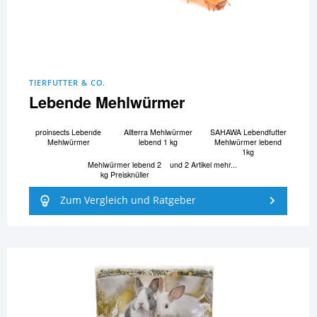
TIERFUTTER & CO.
Lebende Mehlwürmer
proinsects Lebende
Allterra Mehlwürmer
SAHAWA Lebendfutter
Mehlwürmer
lebend 1 kg
Mehlwürmer lebend
1kg
Mehlwürmer lebend 2
und 2 Artikel mehr...
kg Preisknüller
Zum Vergleich und Ratgeber