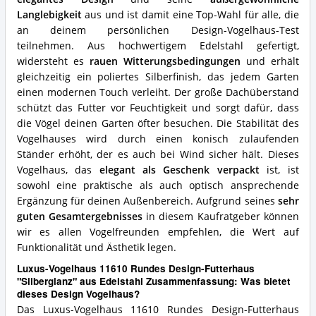
spricht
für
Langlebigkeit
aus und ist damit eine Top-Wahl für alle, die
dieses
an deinem persönlichen Design-Vogelhaus-Test
Design
teilnehmen. Aus hochwertigem Edelstahl gefertigt,
Vogelhaus?
widersteht es
rauen Witterungsbedingungen
und erhält
gleichzeitig ein poliertes Silberfinish, das jedem Garten
einen modernen Touch verleiht. Der große Dachüberstand
schützt das Futter vor Feuchtigkeit und sorgt dafür, dass
die Vögel deinen Garten öfter besuchen. Die Stabilität des
Vogelhauses wird durch einen konisch zulaufenden
Ständer erhöht, der es auch bei Wind sicher hält. Dieses
Vogelhaus, das
elegant als Geschenk verpackt
ist, ist
sowohl eine praktische als auch optisch ansprechende
Ergänzung für deinen Außenbereich. Aufgrund seines
sehr
guten Gesamtergebnisses
in diesem Kaufratgeber können
wir es allen Vogelfreunden empfehlen, die Wert auf
Funktionalität und Ästhetik legen.
Luxus-Vogelhaus 11610 Rundes Design-Futterhaus
"Silberglanz" aus Edelstahl Zusammenfassung: Was bietet
dieses Design Vogelhaus?
Das Luxus-Vogelhaus 11610 Rundes Design-Futterhaus