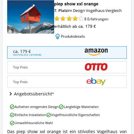
piep show xxl orange
7. Platz
im Design Vogelhaus-Vergleich
8
Erfahrungen
erhältlich ab ca. 179 €
Produktdetails
piep
ca. 179 €
show
KOSTENLOSE LIEFERUNG
xxl
orange
Top Preis
Angebote:
Wo
ist
Top Preis
dieses
Design
Angebotsübersicht
Vogelhaus
erhältlich?
piep
Aufsehen erregendes Design
Langlebige Materialien
show
Einfache Installation
Vogelfreundliche Eigenschaften
xxl
orange
Umweltfreundliche Wahl
Vorteile:
Das piep show xxl orange ist ein stilvolles Vogelhaus von
Was
piep