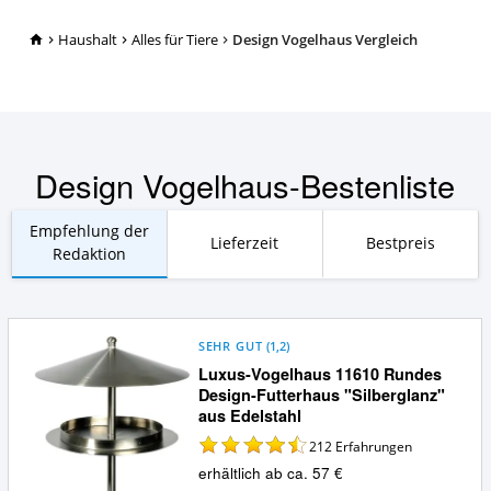
TopRatgeber24.de
Haushalt
Alles für Tiere
Design Vogelhaus Vergleich
Design Vogelhaus-Bestenliste
Empfehlung der
Lieferzeit
Bestpreis
Redaktion
SEHR GUT
(
1,2
)
Luxus-Vogelhaus 11610 Rundes
Design-Futterhaus "Silberglanz"
aus Edelstahl
212
Erfahrungen
erhältlich ab ca. 57 €