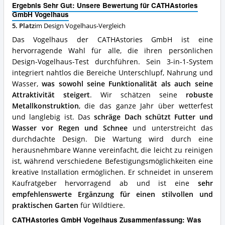
Ergebnis Sehr Gut: Unsere Bewertung für CATHAstories
Was
GmbH Vogelhaus
spricht
5. Platz
im Design Vogelhaus-Vergleich
für
dieses
Das Vogelhaus der CATHAstories GmbH ist eine
Design
hervorragende Wahl für alle, die ihren persönlichen
Vogelhaus?
Design-Vogelhaus-Test durchführen. Sein 3-in-1-System
integriert nahtlos die Bereiche Unterschlupf, Nahrung und
Wasser,
was sowohl seine Funktionalität als auch seine
Attraktivität steigert
. Wir schätzen seine
robuste
Metallkonstruktion
, die das ganze Jahr über wetterfest
und langlebig ist. Das
schräge Dach schützt Futter und
Wasser vor Regen und Schnee
und unterstreicht das
durchdachte Design. Die Wartung wird durch eine
herausnehmbare Wanne vereinfacht, die leicht zu reinigen
ist, während verschiedene Befestigungsmöglichkeiten eine
kreative Installation ermöglichen. Er schneidet in unserem
Kaufratgeber hervorragend ab und ist eine
sehr
empfehlenswerte Ergänzung für einen stilvollen und
praktischen Garten
für Wildtiere.
CATHAstories GmbH Vogelhaus Zusammenfassung: Was