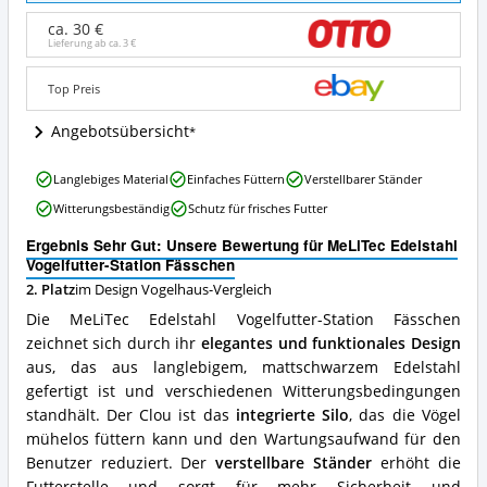
Vogelfutter-
Station
ca. 30 €
Fässchen
Lieferung ab ca.
3 €
Angebote:
Wo
Top Preis
ist
dieses
Angebotsübersicht
Design
Vogelhaus
MeLiTec
erhältlich?
Langlebiges Material
Einfaches Füttern
Verstellbarer Ständer
Edelstahl
Witterungsbeständig
Schutz für frisches Futter
Vogelfutter-
Station
Ergebnis Sehr Gut: Unsere Bewertung für MeLiTec Edelstahl
Fässchen
Vogelfutter-Station Fässchen
Vorteile:
2. Platz
im Design Vogelhaus-Vergleich
Was
spricht
Die MeLiTec Edelstahl Vogelfutter-Station Fässchen
für
zeichnet sich durch ihr
elegantes und funktionales Design
dieses
aus, das aus langlebigem, mattschwarzem Edelstahl
Design
Vogelhaus?
gefertigt ist und verschiedenen Witterungsbedingungen
standhält. Der Clou ist das
integrierte Silo
, das die Vögel
mühelos füttern kann und den Wartungsaufwand für den
Benutzer reduziert. Der
verstellbare Ständer
erhöht die