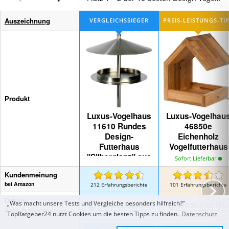
Auszeichnung
Produkt
Luxus-Vogelhaus
Luxus-Vogelhau
11610 Rundes
46850e
Design-
Eichenholz
Futterhaus
Vogelfutterhaus
"Silberglanz" aus
Sofort Lieferbar
Edelstahl
Kundenmeinung
bei Amazon
212
Erfahrungsberichte
101
Erfahrungsberichte
Details
„Was macht unsere Tests und Vergleiche besonders hilfreich?“
PRODUKTDETAILS
PRODUKTDETAIL
Bilder, Preisvergleich uvm.
TopRatgeber24 nutzt Cookies um die besten Tipps zu finden.
Datenschutz