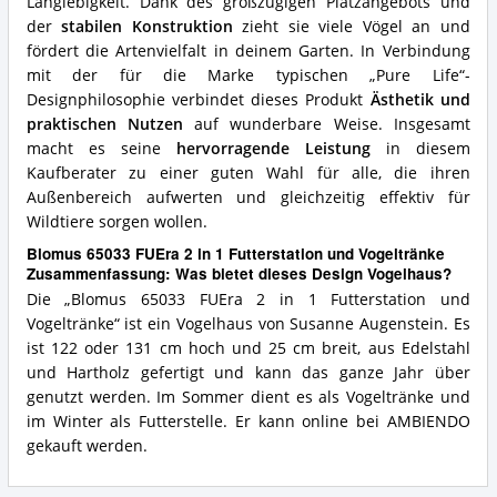
Langlebigkeit. Dank des großzügigen Platzangebots und
der
stabilen Konstruktion
zieht sie viele Vögel an und
fördert die Artenvielfalt in deinem Garten. In Verbindung
mit der für die Marke typischen „Pure Life“-
Designphilosophie verbindet dieses Produkt
Ästhetik und
praktischen Nutzen
auf wunderbare Weise. Insgesamt
macht es seine
hervorragende Leistung
in diesem
Kaufberater zu einer guten Wahl für alle, die ihren
Außenbereich aufwerten und gleichzeitig effektiv für
Wildtiere sorgen wollen.
Blomus 65033 FUEra 2 in 1 Futterstation und Vogeltränke
Zusammenfassung: Was bietet dieses Design Vogelhaus?
Die „Blomus 65033 FUEra 2 in 1 Futterstation und
Vogeltränke“ ist ein Vogelhaus von Susanne Augenstein. Es
ist 122 oder 131 cm hoch und 25 cm breit, aus Edelstahl
und Hartholz gefertigt und kann das ganze Jahr über
genutzt werden. Im Sommer dient es als Vogeltränke und
im Winter als Futterstelle. Er kann online bei AMBIENDO
gekauft werden.