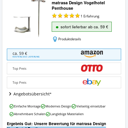
matrasa Design Vogelhotel
Penthouse
1
Erfahrung
sofort lieferbar ab ca. 59 €
Produktdetails
matrasa
ca. 59 €
Design
KOSTENLOSE LIEFERUNG
Vogelhotel
Penthouse
Top Preis
Angebote:
Wo
ist
Top Preis
dieses
Design
Angebotsübersicht
Vogelhaus
erhältlich?
matrasa
Einfache Montage
Modernes Design
Vielseitig einsetzbar
Design
Abnehmbare Schalen
Langlebige Materialien
Vogelhotel
Penthouse
Ergebnis Gut: Unsere Bewertung für matrasa Design
Vorteile: