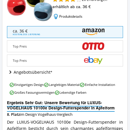
erhältlich ab ca. 36 €
Produktdetails
LUXUS-
ca. 36 €
VOGELHAUS
KOSTENLOSE LIEFERUNG
10100e
Design-
Top Preis
Futterspender
in
Apfelform
Top Preis
Angebote:
Wo
Angebotsübersicht
ist
dieses
LUXUS-
Einzigartiges Design
Langlebiges Material
Einfache Installation
Design
VOGELHAUS
Vogelhaus
Großes Fassungsvermögen
Lebendige Farben
10100e
erhältlich?
Design-
Ergebnis Sehr Gut: Unsere Bewertung für LUXUS-
Futterspender
VOGELHAUS 10100e Design-Futterspender in Apfelform
in
8. Platz
im Design Vogelhaus-Vergleich
Apfelform
Vorteile:
Der LUXUS-VOGELHAUS 10100e Design-Futterspender in
Was
Apfelform besticht durch sein charmantes apfelförmiges