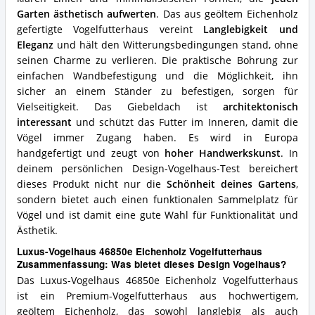
Design
Vogelhaus?
Garten ästhetisch aufwerten
. Das aus geöltem Eichenholz
gefertigte Vogelfutterhaus vereint
Langlebigkeit und
Eleganz
und hält den Witterungsbedingungen stand, ohne
seinen Charme zu verlieren. Die praktische Bohrung zur
einfachen Wandbefestigung und die Möglichkeit, ihn
sicher an einem Ständer zu befestigen, sorgen für
Vielseitigkeit. Das Giebeldach ist
architektonisch
interessant
und schützt das Futter im Inneren, damit die
Vögel immer Zugang haben. Es wird in Europa
handgefertigt und zeugt von
hoher Handwerkskunst
. In
deinem persönlichen Design-Vogelhaus-Test bereichert
dieses Produkt nicht nur die
Schönheit deines Gartens
,
sondern bietet auch einen funktionalen Sammelplatz für
Vögel und ist damit eine gute Wahl für Funktionalität und
Ästhetik.
Luxus-Vogelhaus 46850e Eichenholz Vogelfutterhaus
Zusammenfassung: Was bietet dieses Design Vogelhaus?
Das Luxus-Vogelhaus 46850e Eichenholz Vogelfutterhaus
ist ein Premium-Vogelfutterhaus aus hochwertigem,
geöltem Eichenholz, das sowohl langlebig als auch