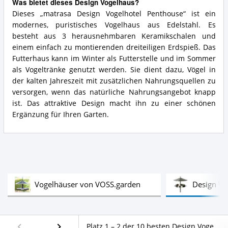
Was bietet dieses Design Vogelhaus?
Dieses „matrasa Design Vogelhotel Penthouse“ ist ein
modernes, puristisches Vogelhaus aus Edelstahl. Es
besteht aus 3 herausnehmbaren Keramikschalen und
einem einfach zu montierenden dreiteiligen Erdspieß. Das
Futterhaus kann im Winter als Futterstelle und im Sommer
als Vogeltränke genutzt werden. Sie dient dazu, Vögel in
der kalten Jahreszeit mit zusätzlichen Nahrungsquellen zu
versorgen, wenn das natürliche Nahrungsangebot knapp
ist. Das attraktive Design macht ihn zu einer schönen
Ergänzung für Ihren Garten.
Test
Vogelhäuser von VOSS.garden
Design Vo
Platz 1 – 2 der 10 besten Design Vogelhäuschen im Vergleich