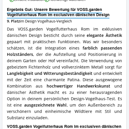
Rom
erhältlich?
im
Ergebnis Gut: Unsere Bewertung für VOSS.garden
exclusiven
Vogelfutterhaus Rom im exclusiven dänischen Design
dänischen
9. Platz
im Design Vogelhaus-Vergleich
Design
Vorteile:
Das VOSS.garden Vogelfutterhaus Rom im exklusiven
Was
dänischen Design besticht durch seine
elegante Ästhetik
spricht
gepaart mit praktischen Funktionen. Was wir besonders
für
dieses
schätzen, ist die Integration eines
farblich passenden
Design
Holzständers
, der die Aufstellung und Positionierung in
Vogelhaus?
deinem Garten oder Hof vereinfacht. Die Verwendung von
gebeiztem Fichtenholz und vollverzinktem Metall sorgt für
Langlebigkeit und Witterungsbeständigkeit
und entwickelt
mit der Zeit eine charmante Patina. Diese ausgewogene
Kombination aus
hochwertiger Handwerkskunst
und
dänischer Ästhetik macht es zu einer herausragenden
Option in deinem persönlichen Design-Vogelhaus-Test. Es
ist eine
ausgezeichnete Wahl
, um den Außenbereich zu
verschönern und einheimische Wildtiere mit Stil und
Substanz einzuladen.
VOSS.garden Vogelfutterhaus Rom im exclusiven dänischen