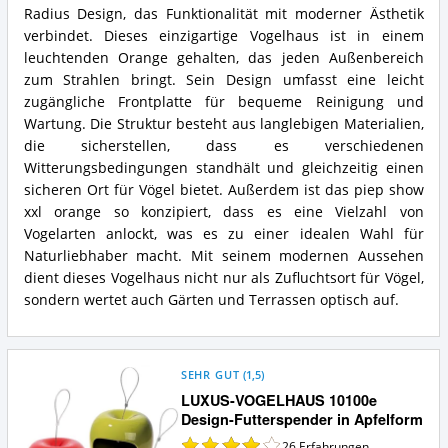
spricht
Radius Design, das Funktionalität mit moderner Ästhetik
show
für
xxl
verbindet. Dieses einzigartige Vogelhaus ist in einem
dieses
orange
leuchtenden Orange gehalten, das jeden Außenbereich
Design
Zusammenfassung:
zum Strahlen bringt. Sein Design umfasst eine leicht
Vogelhaus?
Was
zugängliche Frontplatte für bequeme Reinigung und
bietet
Wartung. Die Struktur besteht aus langlebigen Materialien,
dieses
Design
die sicherstellen, dass es verschiedenen
Vogelhaus?
Witterungsbedingungen standhält und gleichzeitig einen
sicheren Ort für Vögel bietet. Außerdem ist das piep show
xxl orange so konzipiert, dass es eine Vielzahl von
Vogelarten anlockt, was es zu einer idealen Wahl für
Naturliebhaber macht. Mit seinem modernen Aussehen
dient dieses Vogelhaus nicht nur als Zufluchtsort für Vögel,
sondern wertet auch Gärten und Terrassen optisch auf.
SEHR GUT
(
1,5
)
LUXUS-VOGELHAUS 10100e
Design-Futterspender in Apfelform
26
Erfahrungen