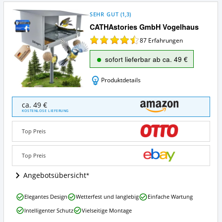
SEHR GUT
(
1,3
)
CATHAstories GmbH Vogelhaus
87
Erfahrungen
sofort lieferbar ab ca. 49 €
Produktdetails
CATHAstories
ca. 49 €
GmbH
KOSTENLOSE LIEFERUNG
Vogelhaus
Angebote:
Top Preis
Wo
ist
dieses
Top Preis
Design
Vogelhaus
Angebotsübersicht
erhältlich?
CATHAstories
Elegantes Design
Wetterfest und langlebig
Einfache Wartung
GmbH
Intelligenter Schutz
Vielseitige Montage
Vogelhaus
Vorteile: