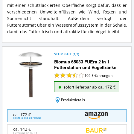
mit einer schutzlackierten Oberfläche sorgt dafür, dass er
verschiedenen Umwelteinflüssen wie Wind, Regen und
Sonnenlicht standhält. Außerdem verfügt der
Futterautomat über ein Wasserabflusssystem in der Schale,
damit das Futter frisch und attraktiv für die Vögel bleibt.
SEHR GUT
(
1,3
)
Blomus 65033 FUEra 2 in 1
Futterstation und Vogeltränke
105
Erfahrungen
sofort lieferbar ab ca. 172 €
Produktdetails
Blomus
ca. 172 €
65033
KOSTENLOSE LIEFERUNG
FUEra
2
ca. 142 €
in
Lieferung ab ca.
6 €