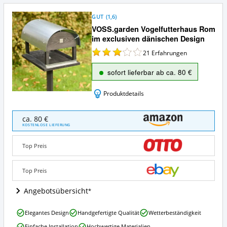
GUT
(
1,6
)
VOSS.garden Vogelfutterhaus Rom
im exclusiven dänischen Design
21
Erfahrungen
sofort lieferbar ab ca. 80 €
Produktdetails
VOSS.garden
ca. 80 €
Vogelfutterhaus
KOSTENLOSE LIEFERUNG
Rom
im
Top Preis
exclusiven
dänischen
Design
Top Preis
Angebote:
Wo
Angebotsübersicht
ist
dieses
VOSS.garden
Elegantes Design
Handgefertigte Qualität
Wetterbeständigkeit
Design
Vogelfutterhaus
Vogelhaus
Einfache Installation
Hochwertige Materialien