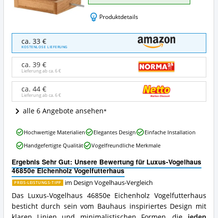
Produktdetails
Luxus-
ca. 33 €
Vogelhaus
KOSTENLOSE LIEFERUNG
46850e
Eichenholz
ca. 39 €
Vogelfutterhaus
Lieferung ab ca.
6 €
Angebote:
Wo
ca. 44 €
Lieferung ab ca.
6 €
ist
dieses
alle 6 Angebote ansehen
Design
Vogelhaus
Luxus-
erhältlich?
Hochwertige Materialien
Elegantes Design
Einfache Installation
Vogelhaus
Handgefertigte Qualität
Vogelfreundliche Merkmale
46850e
Eichenholz
Ergebnis Sehr Gut: Unsere Bewertung für Luxus-Vogelhaus
Vogelfutterhaus
46850e Eichenholz Vogelfutterhaus
Vorteile:
Was
im Design Vogelhaus-Vergleich
PREIS-LEISTUNGS-TIPP
spricht
Das Luxus-Vogelhaus 46850e Eichenholz Vogelfutterhaus
für
besticht durch sein vom Bauhaus inspiriertes Design mit
dieses
klaren Linien und minimalistischen Formen, die
jeden