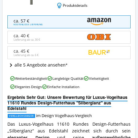
Produktdetails
Luxus-
ca. 57 €
Vogelhaus
KOSTENLOSE LIEFERUNG
11610
Rundes
ca. 40 €
Design-
Lieferung ab ca.
30 €
Futterhaus
"Silberglanz"
ca. 45 €
Lieferung ab ca.
6 €
aus
Edelstahl
alle 5 Angebote ansehen
Angebote:
Wo
Luxus-
ist
Wetterbeständigkeit
Langlebige Qualität
Vielseitigkeit
Vogelhaus
dieses
Elegantes Design
Einfache Installation
11610
Design
Rundes
Vogelhaus
Ergebnis Sehr Gut: Unsere Bewertung für Luxus-Vogelhaus
Design-
erhältlich?
11610 Rundes Design-Futterhaus "Silberglanz" aus
Futterhaus
Edelstahl
"Silberglanz"
aus
im Design Vogelhaus-Vergleich
VERGLEICHSSIEGER
Edelstahl
Das Luxus-Vogelhaus 11610 Rundes Design-Futterhaus
Vorteile:
„Silberglanz“ aus Edelstahl zeichnet sich durch sein
Was
elegantes Design
und seine
außergewöhnliche