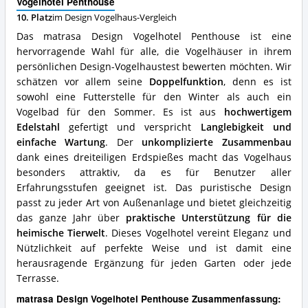
Vogelhotel Penthouse
Was
10. Platz
im Design Vogelhaus-Vergleich
spricht
für
Das matrasa Design Vogelhotel Penthouse ist eine
dieses
hervorragende Wahl für alle, die Vogelhäuser in ihrem
Design
persönlichen Design-Vogelhaustest bewerten möchten. Wir
Vogelhaus?
schätzen vor allem seine
Doppelfunktion
, denn es ist
sowohl eine Futterstelle für den Winter als auch ein
Vogelbad für den Sommer. Es ist aus
hochwertigem
Edelstahl
gefertigt und verspricht
Langlebigkeit und
einfache Wartung
. Der
unkomplizierte Zusammenbau
dank eines dreiteiligen Erdspießes macht das Vogelhaus
besonders attraktiv, da es für Benutzer aller
Erfahrungsstufen geeignet ist. Das puristische Design
passt zu jeder Art von Außenanlage und bietet gleichzeitig
das ganze Jahr über
praktische Unterstützung für die
heimische Tierwelt
. Dieses Vogelhotel vereint Eleganz und
Nützlichkeit auf perfekte Weise und ist damit eine
herausragende Ergänzung für jeden Garten oder jede
Terrasse.
matrasa Design Vogelhotel Penthouse Zusammenfassung: