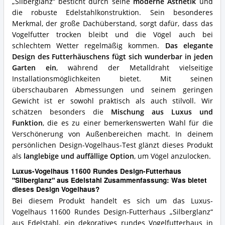
„Silberglanz“ besticht durch seine
moderne Ästhetik
und
Was
die robuste Edelstahlkonstruktion. Sein besonderes
spricht
für
Merkmal, der große Dachüberstand, sorgt dafür, dass das
dieses
Vogelfutter trocken bleibt und die Vögel auch bei
Design
schlechtem Wetter regelmäßig kommen.
Das elegante
Vogelhaus?
Design des Futterhäuschens fügt sich wunderbar in jeden
Garten ein
, während der Metalldraht vielseitige
Installationsmöglichkeiten bietet. Mit seinen
überschaubaren Abmessungen und seinem geringen
Gewicht ist er sowohl praktisch als auch stilvoll. Wir
schätzen besonders die
Mischung aus Luxus und
Funktion
, die es zu einer bemerkenswerten Wahl für die
Verschönerung von Außenbereichen macht. In deinem
persönlichen Design-Vogelhaus-Test glänzt dieses Produkt
als
langlebige und auffällige Option
, um Vögel anzulocken.
Luxus-Vogelhaus 11600 Rundes Design-Futterhaus
"Silberglanz" aus Edelstahl Zusammenfassung: Was bietet
dieses Design Vogelhaus?
Bei diesem Produkt handelt es sich um das Luxus-
Vogelhaus 11600 Rundes Design-Futterhaus „Silberglanz“
aus Edelstahl, ein dekoratives rundes Vogelfutterhaus in