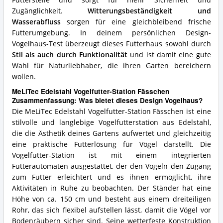
Futterstelle und sorgt für mehr Sicherheit und
Zugänglichkeit.
Witterungsbeständigkeit und
Wasserabfluss
sorgen für eine gleichbleibend frische
Futterumgebung. In deinem persönlichen Design-
Vogelhaus-Test überzeugt dieses Futterhaus sowohl durch
Stil als auch durch Funktionalität
und ist damit eine gute
Wahl für Naturliebhaber, die ihren Garten bereichern
wollen.
MeLiTec Edelstahl Vogelfutter-Station Fässchen
Zusammenfassung: Was bietet dieses Design Vogelhaus?
Die MeLiTec Edelstahl Vogelfutter-Station Fässchen ist eine
stilvolle und langlebige Vogelfutterstation aus Edelstahl,
die die Ästhetik deines Gartens aufwertet und gleichzeitig
eine praktische Futterlösung für Vögel darstellt. Die
Vogelfutter-Station ist mit einem integrierten
Futterautomaten ausgestattet, der den Vögeln den Zugang
zum Futter erleichtert und es ihnen ermöglicht, ihre
Aktivitäten in Ruhe zu beobachten. Der Ständer hat eine
Höhe von ca. 150 cm und besteht aus einem dreiteiligen
Rohr, das sich flexibel aufstellen lässt, damit die Vögel vor
Bodenräubern sicher sind. Seine wetterfeste Konstruktion