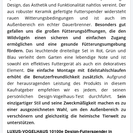
spricht
Design, das Ästhetik und Funktionalität nahtlos vereint. Der
für
dieses
aus robuster Keramik gefertigte Futterspender widersteht
Design
rauen Witterungsbedingungen und ist auch im
Vogelhaus?
Außenbereich ein echter Dauerbrenner.
Besonders gut
gefallen uns die großen Fütterungsöffnungen, die den
Wildvögeln einen sicheren und einfachen Zugang
ermöglichen und eine gesunde Fütterungsumgebung
fördern.
Das leuchtende dreiteilige Set in Rot, Grün und
Blau verleiht dem Garten eine lebendige Note und ist
sowohl ein effektives Futtergerät als auch ein dekoratives
Element.
Die einfache Montage mit Edelstahlschlaufen
erhöht die Benutzerfreundlichkeit zusätzlich.
Aufgrund
der herausragenden Leistung des Produkts in diesem
Kaufratgeber empfehlen wir es jedem, der seinen
persönlichen Design-Vogelhaus-Test durchführt.
Sein
einzigartiger Stil und seine Zweckmäßigkeit machen es zu
einer ausgezeichneten Wahl, um den Außenbereich zu
verschönern und gleichzeitig die heimische Tierwelt zu
unterstützen.
LUXUS-VOGELHAUS 10100e Design-Futterspender in