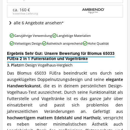
1
Futterstation
ca. 160 €
kostenlose Lieferung
und
Vogeltränke
alle 6 Angebote ansehen
Angebote:
Wo
Blomus
ist
Ganzjährige Verwendung
Langlebige Materialien
65033
dieses
Vielseitiges Design
Ästhetisch ansprechend
Hohe Qualität
FUEra
Design
2
Vogelhaus
Ergebnis Sehr Gut: Unsere Bewertung für Blomus 65033
in
erhältlich?
FUEra 2 in 1 Futterstation und Vogeltränke
1
3. Platz
im Design Vogelhaus-Vergleich
Futterstation
und
Das Blomus 65033 FUEra beeindruckt uns durch sein
Vogeltränke
ausgeklügeltes Doppelnutzungsdesign und seine
elegante
Vorteile:
Handwerkskunst
, die es in deinem persönlichen Design-
Was
spricht
Vogelhaus-Test auszeichnet. Durch seine Funktionalität als
für
Futterstelle und Vogeltränke ist es das ganze Jahr über
dieses
einsatzbereit und passt sich problemlos den
Design
jahreszeitlichen Veränderungen an. Gefertigt aus
Vogelhaus?
hochwertigem mattem Edelstahl und Hartholz
, verspricht
es neben seiner minimalistischen Ästhetik auch