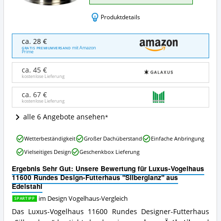
Produktdetails
Luxus-
ca. 28 €
Vogelhaus
mit Amazon
GRATIS PREMIUMVERSAND
Prime
11600
Rundes
ca. 45 €
Design-
kostenlose Lieferung
Futterhaus
"Silberglanz"
ca. 67 €
aus
kostenlose Lieferung
Edelstahl
Angebote:
alle 6 Angebote ansehen
Wo
ist
Luxus-
Wetterbeständigkeit
Großer Dachüberstand
Einfache Anbringung
dieses
Vogelhaus
Design
Vielseitiges Design
Geschenkbox Lieferung
11600
Vogelhaus
Rundes
Ergebnis Sehr Gut: Unsere Bewertung für Luxus-Vogelhaus
erhältlich?
Design-
11600 Rundes Design-Futterhaus "Silberglanz" aus
Futterhaus
Edelstahl
"Silberglanz"
aus
im Design Vogelhaus-Vergleich
SPARTIPP
Edelstahl
Das Luxus-Vogelhaus 11600 Rundes Designer-Futterhaus
Vorteile: