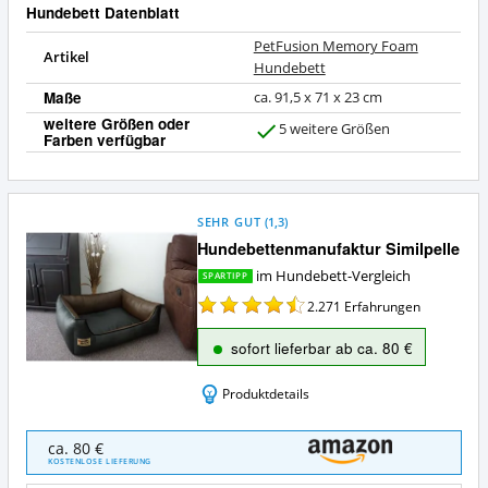
Hundebett Datenblatt
PetFusion Memory Foam
Artikel
Hundebett
Maße
ca. 91,5 x 71 x 23 cm
weitere Größen oder
5 weitere Größen
Farben verfügbar
J
a
SEHR GUT
(
1,3
)
Hundebettenmanufaktur Similpelle
im Hundebett-Vergleich
SPARTIPP
2.271
Erfahrungen
sofort lieferbar ab ca. 80 €
Produktdetails
Hundebettenmanufaktur
ca. 80 €
Similpelle
KOSTENLOSE LIEFERUNG
Angebote: