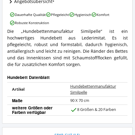
Angebotsübersicht
Hundebettenmanufaktur
Dauerhafte Qualität
Pflegeleicht
Hygienisch
Komfort
Similpelle
Robuste Konstruktion
Vorteile:
Was
Die „Hundebettenmanufaktur Similpelle“ ist ein
Hundebettenmanufaktur
spricht
hochwertiges Hundebett aus Lederimitat. Es ist
Similpelle
für
Zusammenfassung:
pflegeleicht, robust und formstabil, dadurch hygienisch,
dieses
Was
Hundebett?
antiallergisch und leicht zu reinigen. Die Ränder des Bettes
bietet
und das Innenkissen sind mit Schaumstoffflocken gefüllt,
dieses
die für zusätzlichen Komfort sorgen.
Hundebett?
Hundebett Datenblatt
Hundebettenmanufaktur
Artikel
Similpelle
Maße
90 X 70 cm
weitere Größen oder
8 Größen & 20 Farben
Farben verfügbar
J
a