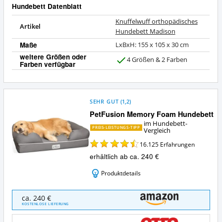
Hundebett Datenblatt
Knuffelwuff orthopädisches
Artikel
Hundebett Madison
Maße
LxBxH: 155 x 105 x 30 cm
weitere Größen oder
4 Größen & 2 Farben
Farben verfügbar
J
a
SEHR GUT
(
1,2
)
PetFusion Memory Foam Hundebett
im Hundebett-
PREIS-LEISTUNGS-TIPP
Vergleich
16.125
Erfahrungen
erhältlich ab ca. 240 €
Produktdetails
PetFusion
ca. 240 €
Memory
KOSTENLOSE LIEFERUNG
Foam
Hundebett