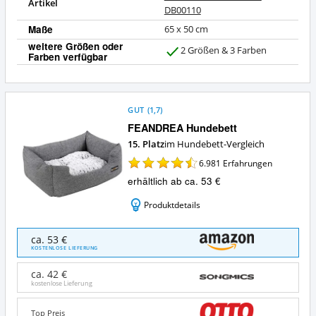
Artikel
DB00110
Maße
65 x 50 cm
weitere Größen oder
2 Größen & 3 Farben
Farben verfügbar
J
a
GUT
(
1,7
)
FEANDREA Hundebett
15. Platz
im Hundebett-Vergleich
6.981
Erfahrungen
erhältlich ab ca. 53 €
Produktdetails
FEANDREA
ca. 53 €
Hundebett
KOSTENLOSE LIEFERUNG
Angebote:
Wo
ca. 42 €
ist
kostenlose Lieferung
dieses
Hundebett
Top Preis