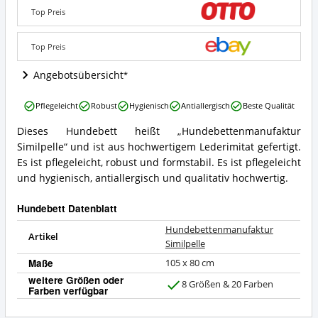
Wo
Top Preis
ist
dieses
Hundebett
Top Preis
erhältlich?
Angebotsübersicht
Hundebettenmanufaktur
Pflegeleicht
Robust
Hygienisch
Antiallergisch
Beste Qualität
Similpelle
Vorteile:
Dieses Hundebett heißt „Hundebettenmanufaktur
Hundebettenmanufaktur
Was
Similpelle“ und ist aus hochwertigem Lederimitat gefertigt.
Similpelle
spricht
Zusammenfassung:
Es ist pflegeleicht, robust und formstabil. Es ist pflegeleicht
für
Was
und hygienisch, antiallergisch und qualitativ hochwertig.
dieses
bietet
Hundebett?
dieses
Hundebett Datenblatt
Hundebett?
Hundebettenmanufaktur
Artikel
Similpelle
Maße
105 x 80 cm
weitere Größen oder
8 Größen & 20 Farben
Farben verfügbar
J
a