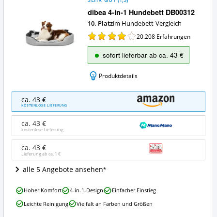
SEHR GUT
(
1,5
)
dibea 4-in-1 Hundebett DB00312
10. Platz
im Hundebett-Vergleich
20.208
Erfahrungen
sofort lieferbar ab ca. 43 €
Produktdetails
dibea
ca. 43 €
4-
KOSTENLOSE LIEFERUNG
in-
1
ca. 43 €
Hundebett
kostenlose Lieferung
DB00312
Angebote:
ca. 43 €
Lieferung ab ca.
1 €
Wo
ist
alle 5 Angebote ansehen
dieses
Hundebett
dibea
erhältlich?
Hoher Komfort
4-in-1-Design
Einfacher Einstieg
4-
Leichte Reinigung
Vielfalt an Farben und Größen
in-
1