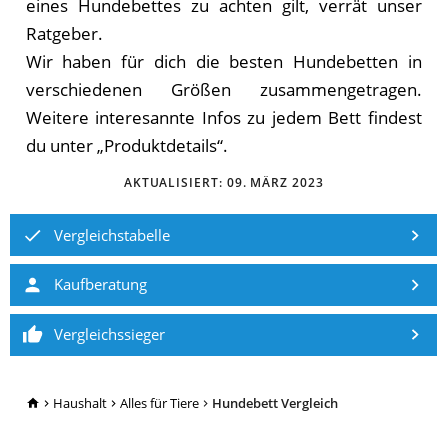
eines Hundebettes zu achten gilt, verrät unser
Ratgeber.
Wir haben für dich die besten Hundebetten in
verschiedenen Größen zusammengetragen.
Weitere interesannte Infos zu jedem Bett findest
du unter „Produktdetails“.
AKTUALISIERT:
09. MÄRZ 2023
Vergleichstabelle
Kaufberatung
Vergleichssieger
TopRatgeber24.de
Haushalt
Alles für Tiere
Hundebett Vergleich