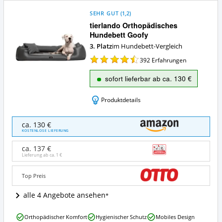
SEHR GUT
(
1,2
)
tierlando Orthopädisches
Hundebett Goofy
3. Platz
im Hundebett-Vergleich
392
Erfahrungen
sofort lieferbar ab ca. 130 €
Produktdetails
tierlando
ca. 130 €
Orthopädisches
KOSTENLOSE LIEFERUNG
Hundebett
Goofy
ca. 137 €
Angebote:
Lieferung ab ca.
1 €
Wo
ist
Top Preis
dieses
Hundebett
alle 4 Angebote ansehen
erhältlich?
tierlando
Orthopädischer Komfort
Hygienischer Schutz
Mobiles Design