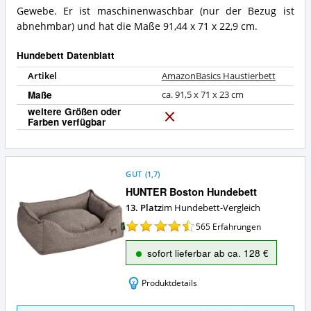
Gewebe. Er ist maschinenwaschbar (nur der Bezug ist
abnehmbar) und hat die Maße 91,44 x 71 x 22,9 cm.
Hundebett Datenblatt
Artikel
AmazonBasics Haustierbett
Maße
ca. 91,5 x 71 x 23 cm
weitere Größen oder
Farben verfügbar
N
e
i
n
GUT
(
1,7
)
HUNTER Boston Hundebett
13. Platz
im Hundebett-Vergleich
565
Erfahrungen
sofort lieferbar ab ca. 128 €
Produktdetails