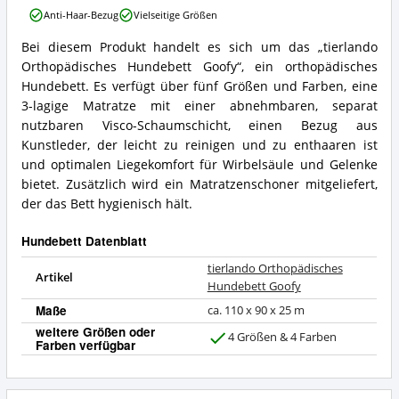
Orthopädisches
Anti-Haar-Bezug
Vielseitige Größen
Hundebett
Goofy
Bei diesem Produkt handelt es sich um das „tierlando
Vorteile:
tierlando
Orthopädisches Hundebett Goofy“, ein orthopädisches
Was
Orthopädisches
spricht
Hundebett
Hundebett. Es verfügt über fünf Größen und Farben, eine
für
Goofy
3-lagige Matratze mit einer abnehmbaren, separat
dieses
Zusammenfassung:
nutzbaren Visco-Schaumschicht, einen Bezug aus
Hundebett?
Was
Kunstleder, der leicht zu reinigen und zu enthaaren ist
bietet
und optimalen Liegekomfort für Wirbelsäule und Gelenke
dieses
Hundebett?
bietet. Zusätzlich wird ein Matratzenschoner mitgeliefert,
der das Bett hygienisch hält.
Hundebett Datenblatt
tierlando Orthopädisches
Artikel
Hundebett Goofy
Maße
ca. 110 x 90 x 25 m
weitere Größen oder
4 Größen & 4 Farben
Farben verfügbar
J
a