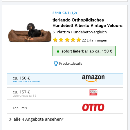
SEHR GUT
(
1,2
)
tierlando Orthopädisches
Hundebett Alberto Vintage Velours
5. Platz
im Hundebett-Vergleich
22
Erfahrungen
sofort lieferbar ab ca. 150 €
Produktdetails
tierlando
ca. 150 €
Orthopädisches
KOSTENLOSE LIEFERUNG
Hundebett
Alberto
ca. 157 €
Vintage
Lieferung ab ca.
1 €
Velours
Angebote:
Top Preis
Wo
ist
alle 4 Angebote ansehen
dieses
Hundebett