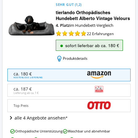
SEHR GUT
(
1,2
)
tierlando Orthopädisches
Hundebett Alberto Vintage Velours
4. Platz
im Hundebett-Vergleich
22
Erfahrungen
sofort lieferbar ab ca. 180 €
Produktdetails
tierlando
ca. 180 €
Orthopädisches
KOSTENLOSE LIEFERUNG
Hundebett
Alberto
ca. 187 €
Vintage
Lieferung ab ca.
1 €
Velours
Angebote:
Top Preis
Wo
ist
alle 4 Angebote ansehen
dieses
Hundebett
tierlando
erhältlich?
Orthopädische Unterstützung
Waschbar und abnehmbar
Orthopädisches