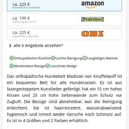
Knuffelwuff
ca. 225 €
orthopädisches
KOSTENLOSE LIEFERUNG
Hundebett
Madison
ca. 199 €
Angebote:
Lieferung ab ca.
5 €
Wo
ist
ca. 225 €
kostenlose Lieferung
dieses
Hundebett
alle 6 Angebote ansehen
erhältlich?
Knuffelwuff
Orthopädischer Komfort
Leichte Reinigung
Langlebiges Material
orthopädisches
Abnehmbare Bezüge
Luxuriöses Design
Hundebett
Madison
Das orthopädische Hundebett Madison von Knuffelwuff ist
Vorteile:
Knuffelwuff
ein bequemes Bett für alle Hunderassen. Es ist aus
Was
orthopädisches
spricht
Hundebett
lasergestepptem Kunstleder gefertigt, hat ein 15 cm hohes
für
Madison
Kissen und 25 cm hohe Seitenwände zum Schutz vor
dieses
Zusammenfassung:
Zugluft. Die Bezüge sind abnehmbar, was die Reinigung
Hundebett?
Was
erleichtert. Sie ist haarresistent, wasserabweisend,
bietet
hygienisch und nimmt weder Gerüche noch Schmutz auf.
dieses
Hundebett?
Es ist in 4 Größen und 2 Farben erhältlich.