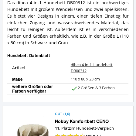
Das dibea 4-in-1 Hundebett DB00312 ist ein hochwertiges
Hundebett
dibea
Hundebett mit großem Wendekissen und zwei Spielkissen.
DB00312
4-
Vorteile:
in-
Es bietet vier Designs in einem, einen tiefen Einstieg für
Was
1
einfachen Zugang und wasserabweisendes Material, das
spricht
Hundebett
leicht zu reinigen ist. Außerdem ist es in verschiedenen
für
DB00312
Farben und Größen erhältlich, wie z.B. in der Größe L (110
dieses
Zusammenfassung:
Hundebett?
x 80 cm) in Schwarz und Grau.
Was
bietet
dieses
Hundebett Datenblatt
Hundebett?
dibea 4-in-1 Hundebett
Artikel
DB00312
Maße
110 x 80 x 23 cm
weitere Größen oder
2 Größen & 3 Farben
Farben verfügbar
J
a
GUT
(
1,6
)
Nobby Komfortbett CENO
11. Platz
im Hundebett-Vergleich