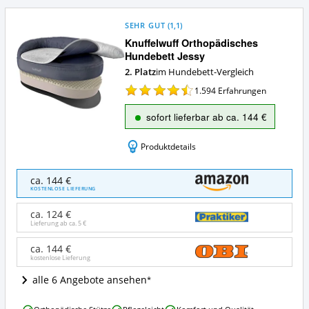
SEHR GUT
(
1,1
)
Knuffelwuff Orthopädisches
Hundebett Jessy
2. Platz
im Hundebett-Vergleich
1.594
Erfahrungen
sofort lieferbar ab ca. 144 €
Produktdetails
Knuffelwuff
ca. 144 €
Orthopädisches
KOSTENLOSE LIEFERUNG
Hundebett
Jessy
ca. 124 €
Angebote:
Lieferung ab ca.
5 €
Wo
ist
ca. 144 €
kostenlose Lieferung
dieses
Hundebett
alle 6 Angebote ansehen
erhältlich?
Knuffelwuff