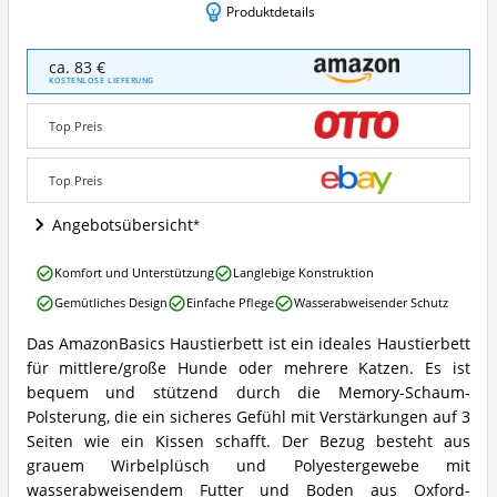
Produktdetails
AmazonBasics
ca. 83 €
Haustierbett
KOSTENLOSE LIEFERUNG
Angebote:
Wo
Top Preis
ist
dieses
Hundebett
Top Preis
erhältlich?
Angebotsübersicht
AmazonBasics
Komfort und Unterstützung
Langlebige Konstruktion
Haustierbett
Gemütliches Design
Einfache Pflege
Wasserabweisender Schutz
Vorteile:
Was
Das AmazonBasics Haustierbett ist ein ideales Haustierbett
spricht
AmazonBasics
für mittlere/große Hunde oder mehrere Katzen. Es ist
für
Haustierbett
dieses
Zusammenfassung:
bequem und stützend durch die Memory-Schaum-
Hundebett?
Was
Polsterung, die ein sicheres Gefühl mit Verstärkungen auf 3
bietet
Seiten wie ein Kissen schafft. Der Bezug besteht aus
dieses
grauem Wirbelplüsch und Polyestergewebe mit
Hundebett?
wasserabweisendem Futter und Boden aus Oxford-