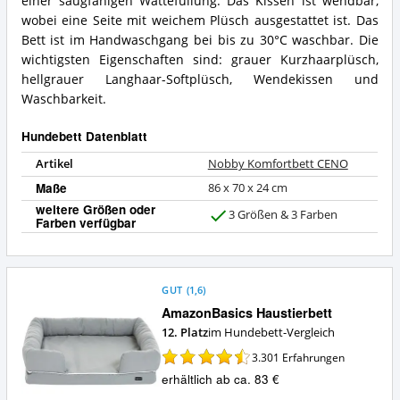
einer saugfähigen Wattefüllung. Das Kissen ist wendbar,
Hundebett?
Was
wobei eine Seite mit weichem Plüsch ausgestattet ist. Das
bietet
Bett ist im Handwaschgang bei bis zu 30°C waschbar. Die
dieses
wichtigsten Eigenschaften sind: grauer Kurzhaarplüsch,
Hundebett?
hellgrauer Langhaar-Softplüsch, Wendekissen und
Waschbarkeit.
Hundebett Datenblatt
Artikel
Nobby Komfortbett CENO
Maße
86 x 70 x 24 cm
weitere Größen oder
3 Größen & 3 Farben
Farben verfügbar
J
a
GUT
(
1,6
)
AmazonBasics Haustierbett
12. Platz
im Hundebett-Vergleich
3.301
Erfahrungen
erhältlich ab ca. 83 €