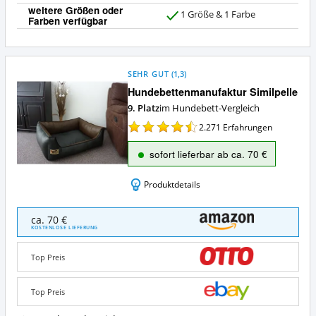
weitere Größen oder
1 Größe & 1 Farbe
Farben verfügbar
J
a
SEHR GUT
(
1,3
)
Hundebettenmanufaktur Similpelle
9. Platz
im Hundebett-Vergleich
2.271
Erfahrungen
sofort lieferbar ab ca. 70 €
Produktdetails
Hundebettenmanufaktur
ca. 70 €
Similpelle
KOSTENLOSE LIEFERUNG
Angebote:
Wo
Top Preis
ist
dieses
Hundebett
Top Preis
erhältlich?