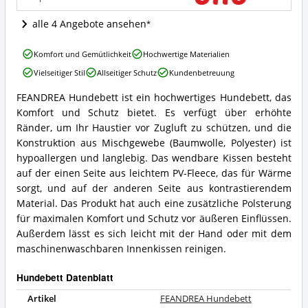
erhältlich?
alle 4 Angebote ansehen
FEANDREA
Komfort und Gemütlichkeit
Hochwertige Materialien
Hundebett
Vielseitiger Stil
Allseitiger Schutz
Kundenbetreuung
Vorteile:
Was
FEANDREA Hundebett ist ein hochwertiges Hundebett, das
spricht
FEANDREA
Komfort und Schutz bietet. Es verfügt über erhöhte
für
Hundebett
dieses
Zusammenfassung:
Ränder, um Ihr Haustier vor Zugluft zu schützen, und die
Hundebett?
Was
Konstruktion aus Mischgewebe (Baumwolle, Polyester) ist
bietet
hypoallergen und langlebig. Das wendbare Kissen besteht
dieses
auf der einen Seite aus leichtem PV-Fleece, das für Wärme
Hundebett?
sorgt, und auf der anderen Seite aus kontrastierendem
Material. Das Produkt hat auch eine zusätzliche Polsterung
für maximalen Komfort und Schutz vor äußeren Einflüssen.
Außerdem lässt es sich leicht mit der Hand oder mit dem
maschinenwaschbaren Innenkissen reinigen.
Hundebett Datenblatt
Artikel
FEANDREA Hundebett