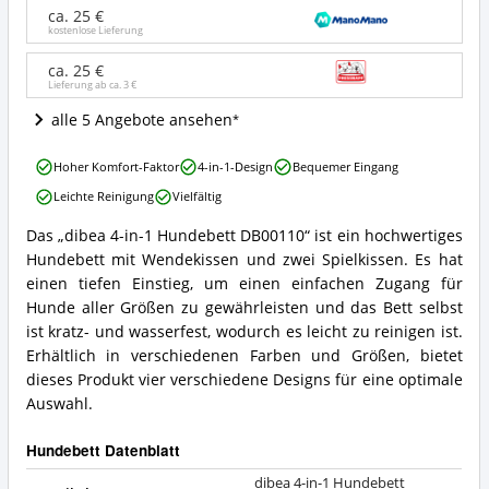
1
ca. 25 €
Hundebett
kostenlose Lieferung
DB00110
Angebote:
ca. 25 €
Wo
Lieferung ab ca.
3 €
ist
dieses
alle 5 Angebote ansehen
Hundebett
erhältlich?
dibea
Hoher Komfort-Faktor
4-in-1-Design
Bequemer Eingang
4-
Leichte Reinigung
Vielfältig
in-
1
Das „dibea 4-in-1 Hundebett DB00110“ ist ein hochwertiges
Hundebett
dibea
Hundebett mit Wendekissen und zwei Spielkissen. Es hat
DB00110
4-
Vorteile:
in-
einen tiefen Einstieg, um einen einfachen Zugang für
Was
1
Hunde aller Größen zu gewährleisten und das Bett selbst
spricht
Hundebett
ist kratz- und wasserfest, wodurch es leicht zu reinigen ist.
für
DB00110
Erhältlich in verschiedenen Farben und Größen, bietet
dieses
Zusammenfassung:
Hundebett?
dieses Produkt vier verschiedene Designs für eine optimale
Was
bietet
Auswahl.
dieses
Hundebett?
Hundebett Datenblatt
dibea 4-in-1 Hundebett