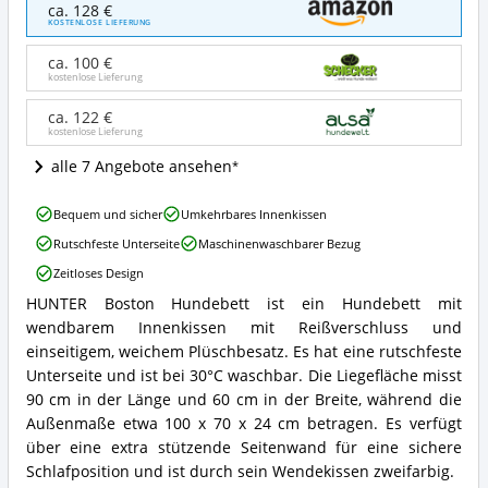
HUNTER
ca. 128 €
Boston
KOSTENLOSE LIEFERUNG
Hundebett
Angebote:
ca. 100 €
Wo
kostenlose Lieferung
ist
dieses
ca. 122 €
kostenlose Lieferung
Hundebett
erhältlich?
alle 7 Angebote ansehen
HUNTER
Bequem und sicher
Umkehrbares Innenkissen
Boston
Rutschfeste Unterseite
Maschinenwaschbarer Bezug
Hundebett
Vorteile:
Zeitloses Design
Was
HUNTER Boston Hundebett ist ein Hundebett mit
spricht
HUNTER
für
wendbarem Innenkissen mit Reißverschluss und
Boston
dieses
Hundebett
einseitigem, weichem Plüschbesatz. Es hat eine rutschfeste
Hundebett?
Zusammenfassung:
Unterseite und ist bei 30°C waschbar. Die Liegefläche misst
Was
90 cm in der Länge und 60 cm in der Breite, während die
bietet
Außenmaße etwa 100 x 70 x 24 cm betragen. Es verfügt
dieses
über eine extra stützende Seitenwand für eine sichere
Hundebett?
Schlafposition und ist durch sein Wendekissen zweifarbig.