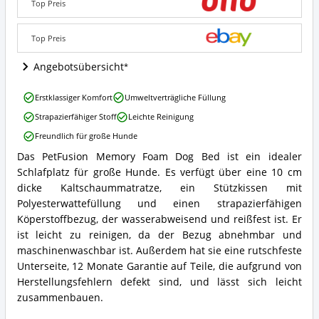
Top Preis
Angebote:
Wo
ist
Top Preis
dieses
Hundebett
Angebotsübersicht
erhältlich?
PetFusion
Erstklassiger Komfort
Umweltverträgliche Füllung
Memory
Strapazierfähiger Stoff
Leichte Reinigung
Foam
Hundebett
Freundlich für große Hunde
Vorteile:
Das PetFusion Memory Foam Dog Bed ist ein idealer
Was
PetFusion
spricht
Schlafplatz für große Hunde. Es verfügt über eine 10 cm
Memory
für
Foam
dicke Kaltschaummatratze, ein Stützkissen mit
dieses
Hundebett
Polyesterwattefüllung und einen strapazierfähigen
Hundebett?
Zusammenfassung:
Köperstoffbezug, der wasserabweisend und reißfest ist. Er
Was
ist leicht zu reinigen, da der Bezug abnehmbar und
bietet
maschinenwaschbar ist. Außerdem hat sie eine rutschfeste
dieses
Hundebett?
Unterseite, 12 Monate Garantie auf Teile, die aufgrund von
Herstellungsfehlern defekt sind, und lässt sich leicht
zusammenbauen.