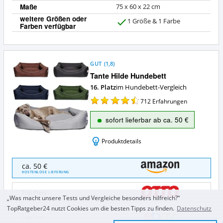
Maße
75 x 60 x 22 cm
weitere Größen oder
1 Größe & 1 Farbe
Farben verfügbar
J
a
GUT
(
1,8
)
Tante Hilde Hundebett
16. Platz
im Hundebett-Vergleich
712
Erfahrungen
sofort lieferbar ab ca. 50 €
Produktdetails
Tante
ca. 50 €
Hilde
KOSTENLOSE LIEFERUNG
Hundebett
Angebote:
Top Preis
Wo
„Was macht unsere Tests und Vergleiche besonders hilfreich?“
ist
TopRatgeber24 nutzt Cookies um die besten Tipps zu finden.
Datenschutz
dieses
Top Preis