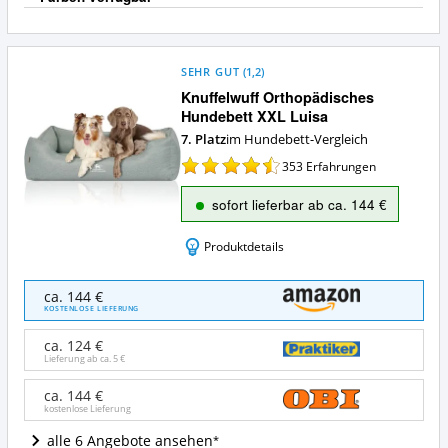
a
SEHR GUT
(
1,2
)
Knuffelwuff Orthopädisches
Hundebett XXL Luisa
7. Platz
im Hundebett-Vergleich
353
Erfahrungen
sofort lieferbar ab ca. 144 €
Produktdetails
Knuffelwuff
ca. 144 €
Orthopädisches
KOSTENLOSE LIEFERUNG
Hundebett
XXL
ca. 124 €
Luisa
Lieferung ab ca.
5 €
Angebote:
Wo
ca. 144 €
kostenlose Lieferung
ist
dieses
alle 6 Angebote ansehen