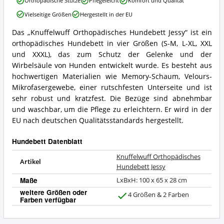
Orthopädische Stütze
Pflegeleicht
Komfort und Qualität
Orthopädisches
Vielseitige Größen
Hergestellt in der EU
Hundebett
Jessy
Das „Knuffelwuff Orthopädisches Hundebett Jessy“ ist ein
Vorteile:
Knuffelwuff
orthopädisches Hundebett in vier Größen (S-M, L-XL, XXL
Was
Orthopädisches
spricht
Hundebett
und XXXL), das zum Schutz der Gelenke und der
für
Jessy
Wirbelsäule von Hunden entwickelt wurde. Es besteht aus
dieses
Zusammenfassung:
hochwertigen Materialien wie Memory-Schaum, Velours-
Hundebett?
Was
Mikrofasergewebe, einer rutschfesten Unterseite und ist
bietet
sehr robust und kratzfest. Die Bezüge sind abnehmbar
dieses
Hundebett?
und waschbar, um die Pflege zu erleichtern. Er wird in der
EU nach deutschen Qualitätsstandards hergestellt.
Hundebett Datenblatt
Knuffelwuff Orthopädisches
Artikel
Hundebett Jessy
Maße
‎LxBxH: 100 x 65 x 28 cm
weitere Größen oder
4 Größen & 2 Farben
Farben verfügbar
J
a