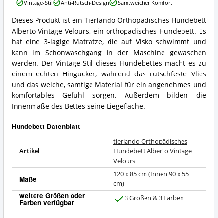
Vintage-Stil
Anti-Rutsch-Design
Samtweicher Komfort
Hundebett
Alberto
Dieses Produkt ist ein Tierlando Orthopädisches Hundebett
Vintage
tierlando
Alberto Vintage Velours, ein orthopädisches Hundebett. Es
Velours
Orthopädisches
Vorteile:
Hundebett
hat eine 3-lagige Matratze, die auf Visko schwimmt und
Was
Alberto
kann im Schonwaschgang in der Maschine gewaschen
spricht
Vintage
werden. Der Vintage-Stil dieses Hundebettes macht es zu
für
Velours
einem echten Hingucker, während das rutschfeste Vlies
dieses
Zusammenfassung:
Hundebett?
und das weiche, samtige Material für ein angenehmes und
Was
bietet
komfortables Gefühl sorgen. Außerdem bilden die
dieses
Innenmaße des Bettes seine Liegefläche.
Hundebett?
Hundebett Datenblatt
tierlando Orthopädisches
Artikel
Hundebett Alberto Vintage
Velours
120 x 85 cm (Innen 90 x 55
Maße
cm)
weitere Größen oder
3 Größen & 3 Farben
Farben verfügbar
J
a