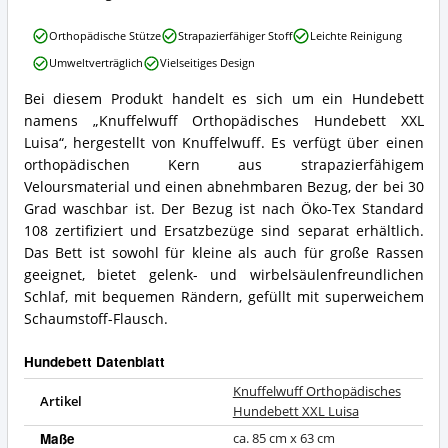
Hundebett
erhältlich?
Knuffelwuff
Orthopädische Stütze
Strapazierfähiger Stoff
Leichte Reinigung
Orthopädisches
Umweltverträglich
Vielseitiges Design
Hundebett
XXL
Bei diesem Produkt handelt es sich um ein Hundebett
Luisa
Knuffelwuff
namens „Knuffelwuff Orthopädisches Hundebett XXL
Vorteile:
Orthopädisches
Was
Hundebett
Luisa“, hergestellt von Knuffelwuff. Es verfügt über einen
spricht
XXL
orthopädischen Kern aus strapazierfähigem
für
Luisa
Veloursmaterial und einen abnehmbaren Bezug, der bei 30
dieses
Zusammenfassung:
Grad waschbar ist. Der Bezug ist nach Öko-Tex Standard
Hundebett?
Was
108 zertifiziert und Ersatzbezüge sind separat erhältlich.
bietet
dieses
Das Bett ist sowohl für kleine als auch für große Rassen
Hundebett?
geeignet, bietet gelenk- und wirbelsäulenfreundlichen
Schlaf, mit bequemen Rändern, gefüllt mit superweichem
Schaumstoff-Flausch.
Hundebett Datenblatt
Knuffelwuff Orthopädisches
Artikel
Hundebett XXL Luisa
Maße
ca. 85 cm x 63 cm