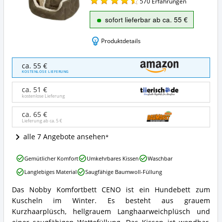
570
Erfahrungen
sofort lieferbar ab ca. 55 €
Produktdetails
Nobby
ca. 55 €
Komfortbett
KOSTENLOSE LIEFERUNG
CENO
Angebote:
ca. 51 €
Wo
kostenlose Lieferung
ist
dieses
ca. 65 €
Lieferung ab ca.
5 €
Hundebett
erhältlich?
alle 7 Angebote ansehen
Nobby
Gemütlicher Komfort
Umkehrbares Kissen
Waschbar
Komfortbett
Langlebiges Material
Saugfähige Baumwoll-Füllung
CENO
Vorteile:
Das Nobby Komfortbett CENO ist ein Hundebett zum
Was
Nobby
Kuscheln im Winter. Es besteht aus grauem
spricht
Komfortbett
für
CENO
Kurzhaarplüsch, hellgrauem Langhaarweichplüsch und
dieses
Zusammenfassung: