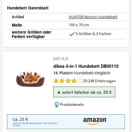
Hundebett Datenblatt
Artikel
HUNTER Boston Hundebett
Maße
100 x 70 cm
weitere Größen oder
5 Größen & 3 Farben
Farben verfügbar
J
a
GUT
(
1,7
)
dibea 4-in-1 Hundebett DB00110
14. Platz
im Hundebett-Vergleich
20.248
Erfahrungen
sofort lieferbar ab ca. 25 €
Produktdetails
dibea
ca. 25 €
4-
mit Amazon
GRATIS PREMIUMVERSAND
Prime
in-