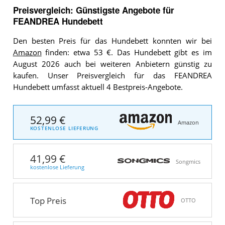
Preisvergleich: Günstigste Angebote für
FEANDREA Hundebett
Den besten Preis für das Hundebett konnten wir bei
Amazon
finden: etwa 53 €. Das Hundebett gibt es im
August 2026 auch bei weiteren Anbietern günstig zu
kaufen. Unser Preisvergleich für das FEANDREA
Hundebett umfasst aktuell 4 Bestpreis-Angebote.
52,99 €
Amazon
KOSTENLOSE LIEFERUNG
41,99 €
Songmics
kostenlose Lieferung
Top Preis
OTTO