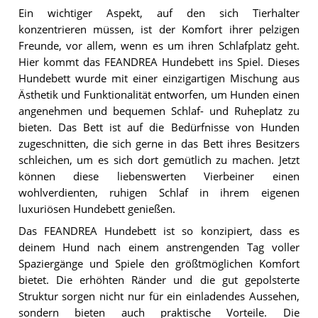
Ein wichtiger Aspekt, auf den sich Tierhalter
konzentrieren müssen, ist der Komfort ihrer pelzigen
Freunde, vor allem, wenn es um ihren Schlafplatz geht.
Hier kommt das FEANDREA Hundebett ins Spiel. Dieses
Hundebett wurde mit einer einzigartigen Mischung aus
Ästhetik und Funktionalität entworfen, um Hunden einen
angenehmen und bequemen Schlaf- und Ruheplatz zu
bieten. Das Bett ist auf die Bedürfnisse von Hunden
zugeschnitten, die sich gerne in das Bett ihres Besitzers
schleichen, um es sich dort gemütlich zu machen. Jetzt
können diese liebenswerten Vierbeiner einen
wohlverdienten, ruhigen Schlaf in ihrem eigenen
luxuriösen Hundebett genießen.
Das FEANDREA Hundebett ist so konzipiert, dass es
deinem Hund nach einem anstrengenden Tag voller
Spaziergänge und Spiele den größtmöglichen Komfort
bietet. Die erhöhten Ränder und die gut gepolsterte
Struktur sorgen nicht nur für ein einladendes Aussehen,
sondern bieten auch praktische Vorteile. Die