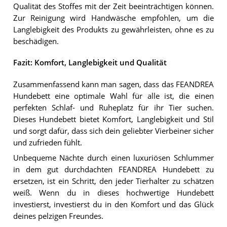
Qualität des Stoffes mit der Zeit beeinträchtigen können.
Zur Reinigung wird Handwäsche empfohlen, um die
Langlebigkeit des Produkts zu gewährleisten, ohne es zu
beschädigen.
Fazit: Komfort, Langlebigkeit und Qualität
Zusammenfassend kann man sagen, dass das FEANDREA
Hundebett eine optimale Wahl für alle ist, die einen
perfekten Schlaf- und Ruheplatz für ihr Tier suchen.
Dieses Hundebett bietet Komfort, Langlebigkeit und Stil
und sorgt dafür, dass sich dein geliebter Vierbeiner sicher
und zufrieden fühlt.
Unbequeme Nächte durch einen luxuriösen Schlummer
in dem gut durchdachten FEANDREA Hundebett zu
ersetzen, ist ein Schritt, den jeder Tierhalter zu schätzen
weiß. Wenn du in dieses hochwertige Hundebett
investierst, investierst du in den Komfort und das Glück
deines pelzigen Freundes.