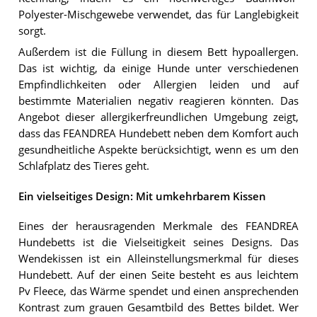
Polyester-Mischgewebe verwendet, das für Langlebigkeit
sorgt.
Außerdem ist die Füllung in diesem Bett hypoallergen.
Das ist wichtig, da einige Hunde unter verschiedenen
Empfindlichkeiten oder Allergien leiden und auf
bestimmte Materialien negativ reagieren könnten. Das
Angebot dieser allergikerfreundlichen Umgebung zeigt,
dass das FEANDREA Hundebett neben dem Komfort auch
gesundheitliche Aspekte berücksichtigt, wenn es um den
Schlafplatz des Tieres geht.
Ein vielseitiges Design: Mit umkehrbarem Kissen
Eines der herausragenden Merkmale des FEANDREA
Hundebetts ist die Vielseitigkeit seines Designs. Das
Wendekissen ist ein Alleinstellungsmerkmal für dieses
Hundebett. Auf der einen Seite besteht es aus leichtem
Pv Fleece, das Wärme spendet und einen ansprechenden
Kontrast zum grauen Gesamtbild des Bettes bildet. Wer