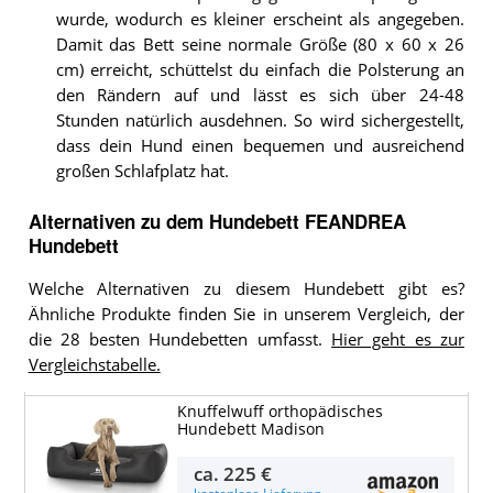
wurde, wodurch es kleiner erscheint als angegeben.
Damit das Bett seine normale Größe (80 x 60 x 26
cm) erreicht, schüttelst du einfach die Polsterung an
den Rändern auf und lässt es sich über 24-48
Stunden natürlich ausdehnen. So wird sichergestellt,
dass dein Hund einen bequemen und ausreichend
großen Schlafplatz hat.
Alternativen zu
dem
Hundebett
FEANDREA
Hundebett
Welche Alternativen zu diesem Hundebett gibt es?
Ähnliche Produkte finden Sie in unserem Vergleich, der
die 28 besten Hundebetten umfasst.
Hier geht es zur
Vergleichstabelle.
Knuffelwuff orthopädisches
Hundebett Madison
ca.
225 €