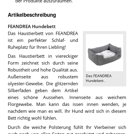
der Produkte auszuräumen.
Artikelbeschreibung
FEANDREA Hundebett
Das Haustierbett von FEANDREA
ist ein perfekter Schlaf- und
Ruheplatz für Ihren Liebling!
Das Haustierbett in viereckiger
Form zeichnet sich durch seine
Robustheit und hohe Qualität aus.
Das
FEANDREA
Außenseite aus robustem
Hundebett
.
olyester-Gewebe. Die glitzernden
Silberfäden geben dem Artikel
eines schöne Aussehen. Innenseite aus weichem
Florgewebe. Man kann das issen innen wenden, je
nachdem wie man es will. Ihr Hund wird sich in diesem
Bett richtig wohl fühlen.
Durch die weiche Polsterung fühlt Ihr Vierbeiner sich