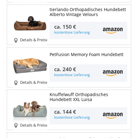
tierlando Orthopädisches Hundebett
Alberto Vintage Velours
ca.
150 €
kostenlose Lieferung
Details & Preise
PetFusion Memory Foam Hundebett
ca.
240 €
kostenlose Lieferung
Details & Preise
Knuffelwuff Orthopädisches
Hundebett XXL Luisa
ca.
144 €
kostenlose Lieferung
Details & Preise